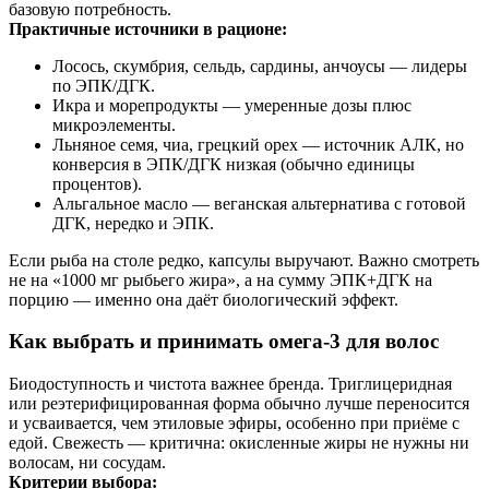
базовую потребность.
Практичные источники в рационе:
Лосось, скумбрия, сельдь, сардины, анчоусы — лидеры
по ЭПК/ДГК.
Икра и морепродукты — умеренные дозы плюс
микроэлементы.
Льняное семя, чиа, грецкий орех — источник АЛК, но
конверсия в ЭПК/ДГК низкая (обычно единицы
процентов).
Альгальное масло — веганская альтернатива с готовой
ДГК, нередко и ЭПК.
Если рыба на столе редко, капсулы выручают. Важно смотреть
не на «1000 мг рыбьего жира», а на сумму ЭПК+ДГК на
порцию — именно она даёт биологический эффект.
Как выбрать и принимать омега‑3 для волос
Биодоступность и чистота важнее бренда. Триглицеридная
или реэтерифицированная форма обычно лучше переносится
и усваивается, чем этиловые эфиры, особенно при приёме с
едой. Свежесть — критична: окисленные жиры не нужны ни
волосам, ни сосудам.
Критерии выбора: