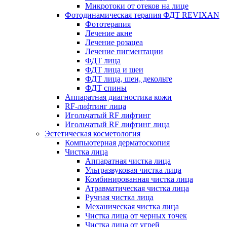
Микротоки от отеков на лице
Фотодинамическая терапия ФДТ REVIXAN
Фототерапия
Лечение акне
Лечение розацеа
Лечение пигментации
ФДТ лица
ФДТ лица и шеи
ФДТ лица, шеи, декольте
ФДТ спины
Аппаратная диагностика кожи
RF-лифтинг лица
Игольчатый RF лифтинг
Игольчатый RF лифтинг лица
Эстетическая косметология
Компьютерная дерматоскопия
Чистка лица
Аппаратная чистка лица
Ультразвуковая чистка лица
Комбинированная чистка лица
Атравматическая чистка лица
Ручная чистка лица
Механическая чистка лица
Чистка лица от черных точек
Чистка лица от угрей