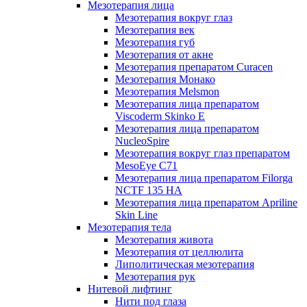
Мезотерапия лица
Мезотерапия вокруг глаз
Мезотерапия век
Мезотерапия губ
Мезотерапия от акне
Мезотерапия препаратом Curacen
Мезотерапия Монако
Мезотерапия Melsmon
Мезотерапия лица препаратом
Viscoderm Skinko E
Мезотерапия лица препаратом
NucleoSpire
Мезотерапия вокруг глаз препаратом
MesoEye С71
Мезотерапия лица препаратом Filorga
NCTF 135 HA
Мезотерапия лица препаратом Apriline
Skin Line
Мезотерапия тела
Мезотерапия живота
Мезотерапия от целлюлита
Липолитическая мезотерапия
Мезотерапия рук
Нитевой лифтинг
Нити под глаза