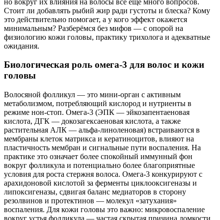
но вокруг их влияния на волосы всё ещё много вопросов.
Стоит ли добавлять рыбий жир ради густоты и блеска? Кому
это действительно помогает, а у кого эффект окажется
минимальным? Разберёмся без мифов — с опорой на
физиологию кожи головы, практику трихолога и адекватные
ожидания.
Биологическая роль омега‑3 для волос и кожи
головы
Волосяной фолликул — это мини‑орган с активным
метаболизмом, потребляющий кислород и нутриенты в
режиме нон‑стоп. Омега‑3 (ЭПК — эйкозапентаеновая
кислота, ДГК — докозагексаеновая кислота, а также
растительная АЛК — альфа‑линоленовая) встраиваются в
мембраны клеток матрикса и кератиноцитов, влияют на
пластичность мембран и сигнальные пути воспаления. На
практике это означает более спокойный иммунный фон
вокруг фолликула и потенциально более благоприятные
условия для роста стержня волоса. Омега‑3 конкурируют с
арахидоновой кислотой за ферменты циклооксигеназы и
липоксигеназы, сдвигая баланс медиаторов в сторону
резолвинов и протектинов — молекул «затухания»
воспаления. Для кожи головы это важно: микровоспаление
вокруг устья фолликула — частая скрытая причина ломкости,