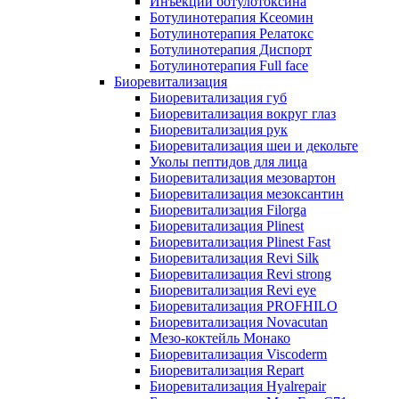
Инъекции ботулотоксина
Ботулинотерапия Ксеомин
Ботулинотерапия Релатокс
Ботулинотерапия Диспорт
Ботулинотерапия Full face
Биоревитализация
Биоревитализация губ
Биоревитализация вокруг глаз
Биоревитализация рук
Биоревитализация шеи и декольте
Уколы пептидов для лица
Биоревитализация мезовартон
Биоревитализация мезоксантин
Биоревитализация Filorga
Биоревитализация Plinest
Биоревитализация Plinest Fast
Биоревитализация Revi Silk
Биоревитализация Revi strong
Биоревитализация Revi eye
Биоревитализация PROFHILO
Биоревитализация Novacutan
Мезо-коктейль Монако
Биоревитализация Viscoderm
Биоревитализация Repart
Биоревитализация Hyalrepair