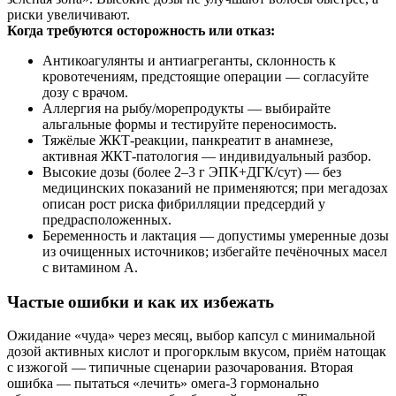
риски увеличивают.
Когда требуются осторожность или отказ:
Антикоагулянты и антиагреганты, склонность к
кровотечениям, предстоящие операции — согласуйте
дозу с врачом.
Аллергия на рыбу/морепродукты — выбирайте
альгальные формы и тестируйте переносимость.
Тяжёлые ЖКТ‑реакции, панкреатит в анамнезе,
активная ЖКТ‑патология — индивидуальный разбор.
Высокие дозы (более 2–3 г ЭПК+ДГК/сут) — без
медицинских показаний не применяются; при мегадозах
описан рост риска фибрилляции предсердий у
предрасположенных.
Беременность и лактация — допустимы умеренные дозы
из очищенных источников; избегайте печёночных масел
с витамином A.
Частые ошибки и как их избежать
Ожидание «чуда» через месяц, выбор капсул с минимальной
дозой активных кислот и прогорклым вкусом, приём натощак
с изжогой — типичные сценарии разочарования. Вторая
ошибка — пытаться «лечить» омега‑3 гормонально