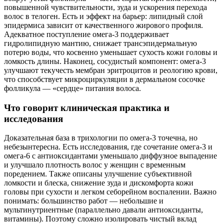
повышенной чувствительности, зуда и ускорения перехода
волос в телоген. Есть и эффект на барьер: липидный слой
эпидермиса зависит от качественного жирового профиля.
Адекватное поступление омега‑3 поддерживает
гидролипидную мантию, снижает трансэпидермальную
потерю воды, что косвенно уменьшает сухость кожи головы и
ломкость длины. Наконец, сосудистый компонент: омега‑3
улучшают текучесть мембран эритроцитов и реологию крови,
что способствует микроциркуляции в дермальном сосочке
фолликула — «сердце» питания волоса.
Что говорит клиническая практика и
исследования
Доказательная база в трихологии по омега‑3 точечна, но
небезынтересна. Есть исследования, где сочетание омега‑3 и
омега‑6 с антиоксидантами уменьшало диффузное выпадение
и улучшало плотность волос у женщин с временным
поредением. Также описаны улучшение субъективной
ломкости и блеска, снижение зуда и дискомфорта кожи
головы при сухости и легком себорейном воспалении. Важно
понимать: большинство работ — небольшие и
мультинутриентные (параллельно давали антиоксиданты,
витамины). Поэтому сложно изолировать чистый вклад