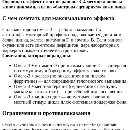
Оценивать эффект стоит не раньше 3–4 месяцев: волосы
живут циклами, а не по «быстрым сценариям» кожи лица.
С чем сочетать для максимального эффекта
Сильная сторона омега‑3 — работа в команде. Их
анти‑инфламматорный профиль поддерживается достатком
белка, цинка, железа, витамина D и группы B. Если рацион
скуден или есть симптомы дефицитов, пара лабораторных
маркеров поможет точнее выстроить план.
Сочетания, которые оправданы:
Омега‑3 + витамин D при низком уровне D — синергия
по иммунному и барьерному эффекту кожи головы.
Омега‑3 + железо (по показаниям при низком
ферритине) — для сокращения телогенового выпадения.
Омега‑3 + местная терапия (серные/цинк‑шампуни,
мягкие кератолитики) — при себорейном воспалении.
Омега‑3 + миноксидил — допустимое сочетание:
местный стимул цикла плюс системная поддержка фона.
Ограничения и противопоказания
Омега‑3 считаются безопасными, но это не «безусловная
зелёная зона». Высокие дозы не улучшают волосы быстрее, а