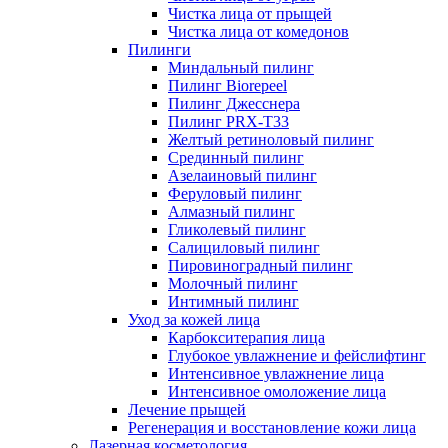
Чистка лица от прыщей
Чистка лица от комедонов
Пилинги
Миндальный пилинг
Пилинг Biorepeel
Пилинг Джесснера
Пилинг PRX-T33
Желтый ретиноловый пилинг
Срединный пилинг
Азелаиновый пилинг
Феруловый пилинг
Алмазный пилинг
Гликолевый пилинг
Салициловый пилинг
Пировиноградный пилинг
Молочный пилинг
Интимный пилинг
Уход за кожей лица
Карбокситерапия лица
Глубокое увлажнение и фейслифтинг
Интенсивное увлажнение лица
Интенсивное омоложение лица
Лечение прыщей
Регенерация и восстановление кожи лица
Лазерная косметология