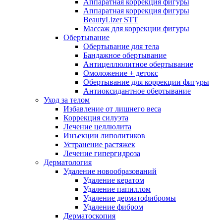
Аппаратная коррекция фигуры
Аппаратная коррекция фигуры
BeautyLizer STT
Массаж для коррекции фигуры
Обертывание
Обертывание для тела
Бандажное обертывание
Антицеллюлитное обертывание
Омоложение + детокс
Обертывание для коррекции фигуры
Антиоксидантное обертывание
Уход за телом
Избавление от лишнего веса
Коррекция силуэта
Лечение целлюлита
Инъекции липолитиков
Устранение растяжек
Лечение гипергидроза
Дерматология
Удаление новообразований
Удаление кератом
Удаление папиллом
Удаление дерматофибромы
Удаление фибром
Дерматоскопия