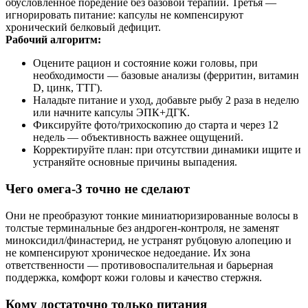
обусловленное поредение без базовой терапии. Третья —
игнорировать питание: капсулы не компенсируют
хронический белковый дефицит.
Рабочий алгоритм:
Оцените рацион и состояние кожи головы, при
необходимости — базовые анализы (ферритин, витамин
D, цинк, ТТГ).
Наладьте питание и уход, добавьте рыбу 2 раза в неделю
или начните капсулы ЭПК+ДГК.
Фиксируйте фото/трихоскопию до старта и через 12
недель — объективность важнее ощущений.
Корректируйте план: при отсутствии динамики ищите и
устраняйте основные причины выпадения.
Чего омега‑3 точно не сделают
Они не преобразуют тонкие миниатюризированные волосы в
толстые терминальные без андроген‑контроля, не заменят
миноксидил/финастерид, не устранят рубцовую алопецию и
не компенсируют хроническое недоедание. Их зона
ответственности — противовоспалительная и барьерная
поддержка, комфорт кожи головы и качество стержня.
Кому достаточно только питания