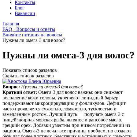
Контакты
Блог
Вакансии
Главная
FAQ - Вопросы и ответы
Влияние питания на волосы
Нужны ли омега-3 для волос?
Нужны ли омега-3 для волос?
Показать список разделов
Скрыть список разделов
Вопрос:
Нужны ли омега-3 для волос?
Краткий ответ:
Омега‑3 для волос важны: они снижают
воспаление кожи головы, укрепляют липидный барьер,
поддерживают микроциркуляцию у фолликулов. Дефицит
часто проявляется сухостью, ломкостью, тусклостью и
замедленным ростом. Лучший путь — получать омега‑3 с
пищей: жирная морская рыба, льняное и рапсовое масло,
грецкий орех. Добавки уместны при низком потреблении из
рациона. Омега‑3 не лечат все причины проблем, но создают
базу для более плотных, блестящих и устойчивых к ломкости