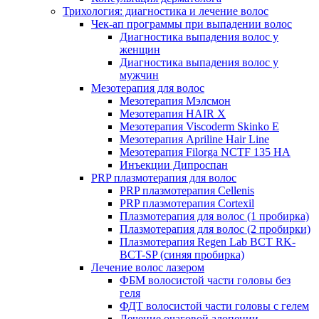
Трихология: диагностика и лечение волос
Чек-ап программы при выпадении волос
Диагностика выпадения волос у
женщин
Диагностика выпадения волос у
мужчин
Мезотерапия для волос
Мезотерапия Мэлсмон
Мезотерапия HAIR X
Мезотерапия Viscoderm Skinko E
Мезотерапия Apriline Hair Line
Мезотерапия Filorga NCTF 135 HA
Инъекции Дипроспан
PRP плазмотерапия для волос
PRP плазмотерапия Cellenis
PRP плазмотерапия Cortexil
Плазмотерапия для волос (1 пробирка)
Плазмотерапия для волос (2 пробирки)
Плазмотерапия Regen Lab BCT RK-
BCT-SP (синяя пробирка)
Лечение волос лазером
ФБМ волосистой части головы без
геля
ФДТ волосистой части головы с гелем
Лечение очаговой алопеции