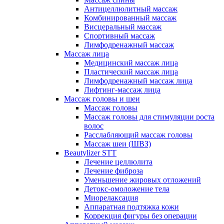
Антицеллюлитный массаж
Комбинированный массаж
Висцеральный массаж
Спортивный массаж
Лимфодренажный массаж
Массаж лица
Медицинский массаж лица
Пластический массаж лица
Лимфодренажный массаж лица
Лифтинг-массаж лица
Массаж головы и шеи
Массаж головы
Массаж головы для стимуляции роста
волос
Расслабляющий массаж головы
Массаж шеи (ШВЗ)
Beautylizer STT
Лечение целлюлита
Лечение фиброза
Уменьшение жировых отложений
Детокс-омоложение тела
Миорелаксация
Аппаратная подтяжка кожи
Коррекция фигуры без операции