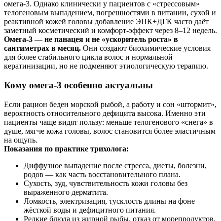
омега‑3. Однако клинически у пациентов с «стрессовым»
телогеновым выпадением, погрешностями в питании, сухой и
реактивной кожей головы добавление ЭПК+ДГК часто даёт
заметный косметический и комфорт‑эффект через 8–12 недель.
Омега‑3 — не панацея и не «ускоритель роста» в
сантиметрах в месяц.
Они создают биохимические условия
для более стабильного цикла волос и нормальной
кератинизации, но не подменяют этиологическую терапию.
Кому омега‑3 особенно актуальны
Если рацион беден морской рыбой, а работу и сон «штормит»,
вероятность относительного дефицита высока. Именно эти
пациенты чаще видят пользу: меньше телогенового «снега» в
душе, мягче кожа головы, волос становится более эластичным
на ощупь.
Показания по практике трихолога:
Диффузное выпадение после стресса, диеты, болезни,
родов — как часть восстановительного плана.
Сухость, зуд, чувствительность кожи головы без
выраженного дерматита.
Ломкость, электризация, тусклость длины на фоне
жёсткой воды и дефицитного питания.
Редкие блюда из жирной рыбы, отказ от морепродуктов,