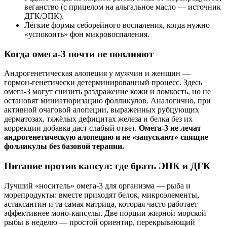
веганство (с прицелом на альгальное масло — источник
ДГК/ЭПК).
Лёгкие формы себорейного воспаления, когда нужно
«успокоить» фон микровоспаления.
Когда омега‑3 почти не повлияют
Андрогенетическая алопеция у мужчин и женщин —
гормон‑генетически детерминированный процесс. Здесь
омега‑3 могут снизить раздражение кожи и ломкость, но не
остановят миниатюризацию фолликулов. Аналогично, при
активной очаговой алопеции, выраженных рубцующих
дерматозах, тяжёлых дефицитах железа и белка без их
коррекции добавка даст слабый ответ.
Омега‑3 не лечат
андрогенетическую алопецию и не «запускают» спящие
фолликулы без базовой терапии.
Питание против капсул: где брать ЭПК и ДГК
Лучший «носитель» омега‑3 для организма — рыба и
морепродукты: вместе приходят белок, микроэлементы,
астаксантин и та самая матрица, которая часто работает
эффективнее моно‑капсулы. Две порции жирной морской
рыбы в неделю — простой ориентир, перекрывающий