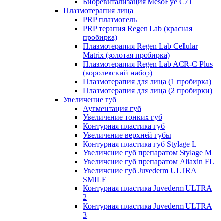
Биоревитализация MesoEye C71
Плазмотерапия лица
PRP плазмогель
PRP терапия Regen Lab (красная
пробирка)
Плазмотерапия Regen Lab Cellular
Matrix (золотая пробирка)
Плазмотерапия Regen Lab ACR-C Plus
(королевский набор)
Плазмотерапия для лица (1 пробирка)
Плазмотерапия для лица (2 пробирки)
Увеличение губ
Аугментация губ
Увеличение тонких губ
Контурная пластика губ
Увеличение верхней губы
Контурная пластика губ Stylage L
Увеличение губ препаратом Stylage M
Увеличение губ препаратом Aliaxin FL
Увеличение губ Juvederm ULTRA
SMILE
Контурная пластика Juvederm ULTRA
2
Контурная пластика Juvederm ULTRA
3