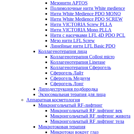
Мезонити APTOS
Полимолочные нити White medience
Нити White Medience PDO MONO
Нити White Medience PDO SCREW
Нити VICTORIA Screw PLLA
Нити VICTORIA Mono PLLA
Нити с насечками LFL 4D PDO PCL
Мезо нити LFL Screw
Линейные нити LFL Basic PDO
Коллагенотерапия лица
Коллагенотерапия Collost micro
Коллагенотерапия Linerase
Коллагенотерапия Сферогель
Сферогель Лайт
Сферогель Медиум
Сферогель Лонг
Липодеструкция подбородка
Экзосомальная терапия для лица
Аппаратная косметология
Микроигольчатый RF-лифтинг
Микроигольчатый RF лифтинг век
Микроигольчатый RF лифтинг живота
Микроигольчатый RF лифтинг тела
Микротоковая терапия
Микротоки вокруг глаз