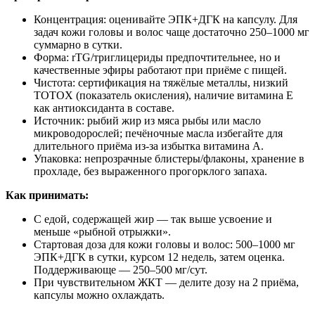
Концентрация: оценивайте ЭПК+ДГК на капсулу. Для
задач кожи головы и волос чаще достаточно 250–1000 мг
суммарно в сутки.
Форма: rTG/триглицериды предпочтительнее, но и
качественные эфиры работают при приёме с пищей.
Чистота: сертификация на тяжёлые металлы, низкий
TOTOX (показатель окисления), наличие витамина Е
как антиоксиданта в составе.
Источник: рыбий жир из мяса рыбы или масло
микроводорослей; печёночные масла избегайте для
длительного приёма из‑за избытка витамина A.
Упаковка: непрозрачные блистеры/флаконы, хранение в
прохладе, без выраженного прогорклого запаха.
Как принимать:
С едой, содержащей жир — так выше усвоение и
меньше «рыбной отрыжки».
Стартовая доза для кожи головы и волос: 500–1000 мг
ЭПК+ДГК в сутки, курсом 12 недель, затем оценка.
Поддерживающе — 250–500 мг/сут.
При чувствительном ЖКТ — делите дозу на 2 приёма,
капсулы можно охлаждать.