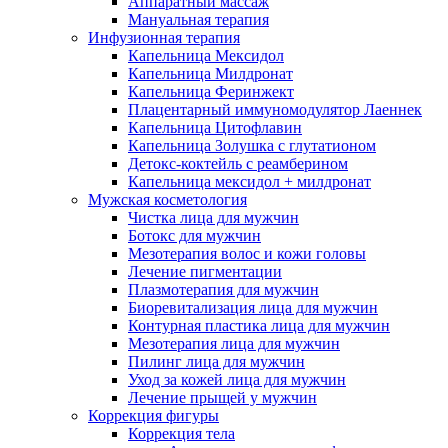
Аппаратный массаж
Мануальная терапия
Инфузионная терапия
Капельница Мексидол
Капельница Милдронат
Капельница Феринжект
Плацентарный иммуномодулятор Лаеннек
Капельница Цитофлавин
Капельница Золушка с глутатионом
Детокс-коктейль с реамберином
Капельница мексидол + милдронат
Мужская косметология
Чистка лица для мужчин
Ботокс для мужчин
Мезотерапия волос и кожи головы
Лечение пигментации
Плазмотерапия для мужчин
Биоревитализация лица для мужчин
Контурная пластика лица для мужчин
Мезотерапия лица для мужчин
Пилинг лица для мужчин
Уход за кожей лица для мужчин
Лечение прыщей у мужчин
Коррекция фигуры
Коррекция тела