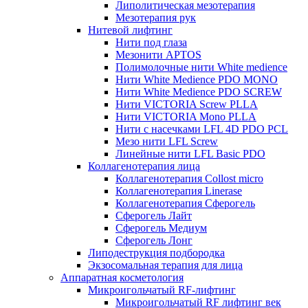
Липолитическая мезотерапия
Мезотерапия рук
Нитевой лифтинг
Нити под глаза
Мезонити APTOS
Полимолочные нити White medience
Нити White Medience PDO MONO
Нити White Medience PDO SCREW
Нити VICTORIA Screw PLLA
Нити VICTORIA Mono PLLA
Нити с насечками LFL 4D PDO PCL
Мезо нити LFL Screw
Линейные нити LFL Basic PDO
Коллагенотерапия лица
Коллагенотерапия Collost micro
Коллагенотерапия Linerase
Коллагенотерапия Сферогель
Сферогель Лайт
Сферогель Медиум
Сферогель Лонг
Липодеструкция подбородка
Экзосомальная терапия для лица
Аппаратная косметология
Микроигольчатый RF-лифтинг
Микроигольчатый RF лифтинг век