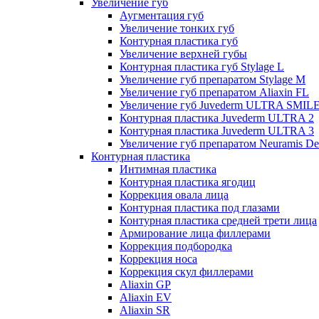
Увеличение губ
Аугментация губ
Увеличение тонких губ
Контурная пластика губ
Увеличение верхней губы
Контурная пластика губ Stylage L
Увеличение губ препаратом Stylage M
Увеличение губ препаратом Aliaxin FL
Увеличение губ Juvederm ULTRA SMIL
Контурная пластика Juvederm ULTRA 2
Контурная пластика Juvederm ULTRA 3
Увеличение губ препаратом Neuramis De
Контурная пластика
Интимная пластика
Контурная пластика ягодиц
Коррекция овала лица
Контурная пластика под глазами
Контурная пластика средней трети лица
Армирование лица филлерами
Коррекция подбородка
Коррекция носа
Коррекция скул филлерами
Aliaxin GP
Aliaxin EV
Aliaxin SR