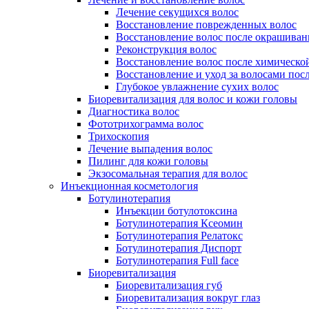
Лечение секущихся волос
Восстановление поврежденных волос
Восстановление волос после окрашиван
Реконструкция волос
Восстановление волос после химическо
Восстановление и уход за волосами пос
Глубокое увлажнение сухих волос
Биоревитализация для волос и кожи головы
Диагностика волос
Фототрихограмма волос
Трихоскопия
Лечение выпадения волос
Пилинг для кожи головы
Экзосомальная терапия для волос
Инъекционная косметология
Ботулинотерапия
Инъекции ботулотоксина
Ботулинотерапия Ксеомин
Ботулинотерапия Релатокс
Ботулинотерапия Диспорт
Ботулинотерапия Full face
Биоревитализация
Биоревитализация губ
Биоревитализация вокруг глаз