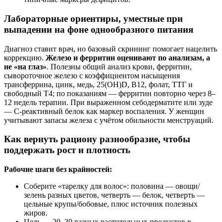
Лабораторные ориентиры, уместные при
выпадении на фоне однообразного питания
Диагноз ставит врач, но базовый скрининг помогает нацелить
коррекцию.
Железо и ферритин оценивают по анализам, а
не «на глаз»
. Полезны общий анализ крови, ферритин,
сывороточное железо с коэффициентом насыщения
трансферрина, цинк, медь, 25(OH)D, B12, фолат, ТТГ и
свободный Т4; по показаниям — ферритин повторно через 8–
12 недель терапии. При выраженном себодерматите или зуде
— С‑реактивный белок как маркер воспаления. У женщин
учитывают запасы железа с учётом обильности менструаций.
Как вернуть рациону разнообразие, чтобы
поддержать рост и плотность
Рабочие шаги без крайностей:
Соберите «тарелку для волос»: половина — овощи/
зелень разных цветов, четверть — белок, четверть —
цельные крупы/бобовые, плюс источник полезных
жиров.
Цель — 20–30 разных растительных продуктов в