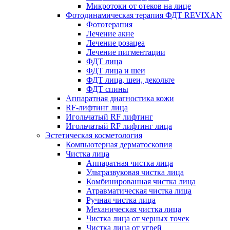
Микротоки от отеков на лице
Фотодинамическая терапия ФДТ REVIXAN
Фототерапия
Лечение акне
Лечение розацеа
Лечение пигментации
ФДТ лица
ФДТ лица и шеи
ФДТ лица, шеи, декольте
ФДТ спины
Аппаратная диагностика кожи
RF-лифтинг лица
Игольчатый RF лифтинг
Игольчатый RF лифтинг лица
Эстетическая косметология
Компьютерная дерматоскопия
Чистка лица
Аппаратная чистка лица
Ультразвуковая чистка лица
Комбинированная чистка лица
Атравматическая чистка лица
Ручная чистка лица
Механическая чистка лица
Чистка лица от черных точек
Чистка лица от угрей