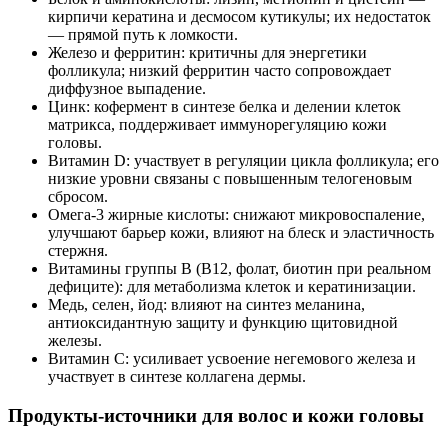
кирпичи кератина и десмосом кутикулы; их недостаток
— прямой путь к ломкости.
Железо и ферритин: критичны для энергетики
фолликула; низкий ферритин часто сопровождает
диффузное выпадение.
Цинк: кофермент в синтезе белка и делении клеток
матрикса, поддерживает иммунорегуляцию кожи
головы.
Витамин D: участвует в регуляции цикла фолликула; его
низкие уровни связаны с повышенным телогеновым
сбросом.
Омега‑3 жирные кислоты: снижают микровоспаление,
улучшают барьер кожи, влияют на блеск и эластичность
стержня.
Витамины группы B (B12, фолат, биотин при реальном
дефиците): для метаболизма клеток и кератинизации.
Медь, селен, йод: влияют на синтез меланина,
антиоксидантную защиту и функцию щитовидной
железы.
Витамин C: усиливает усвоение негемового железа и
участвует в синтезе коллагена дермы.
Продукты‑источники для волос и кожи головы