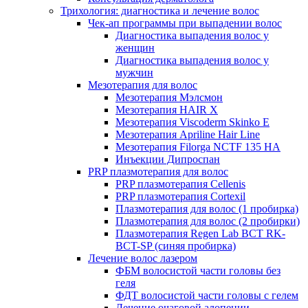
Трихология: диагностика и лечение волос
Чек-ап программы при выпадении волос
Диагностика выпадения волос у
женщин
Диагностика выпадения волос у
мужчин
Мезотерапия для волос
Мезотерапия Мэлсмон
Мезотерапия HAIR X
Мезотерапия Viscoderm Skinko E
Мезотерапия Apriline Hair Line
Мезотерапия Filorga NCTF 135 HA
Инъекции Дипроспан
PRP плазмотерапия для волос
PRP плазмотерапия Cellenis
PRP плазмотерапия Cortexil
Плазмотерапия для волос (1 пробирка)
Плазмотерапия для волос (2 пробирки)
Плазмотерапия Regen Lab BCT RK-
BCT-SP (синяя пробирка)
Лечение волос лазером
ФБМ волосистой части головы без
геля
ФДТ волосистой части головы с гелем
Лечение очаговой алопеции