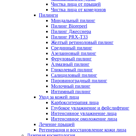
Чистка лица от прыщей
Чистка лица от комедонов
Пилинги
Миндальный пилинг
Пилинг Biorepeel
Пилинг Джесснера
Пилинг PRX-T33
Желтый ретиноловый пилинг
Срединный пилинг
Азелаиновый пилинг
Феруловый пилинг
Алмазный пилинг
Гликолевый пилинг
Салициловый пилинг
Пировиноградный пилинг
Молочный пилинг
Интимный пилинг
Уход за кожей лица
Карбокситерапия лица
Глубокое увлажнение и фейслифтинг
Интенсивное увлажнение лица
Интенсивное омоложение лица
Лечение прыщей
Регенерация и восстановление кожи лица
Лазерная косметология