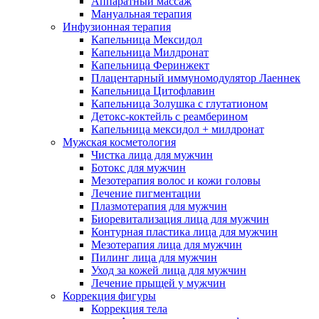
Аппаратный массаж
Мануальная терапия
Инфузионная терапия
Капельница Мексидол
Капельница Милдронат
Капельница Феринжект
Плацентарный иммуномодулятор Лаеннек
Капельница Цитофлавин
Капельница Золушка с глутатионом
Детокс-коктейль с реамберином
Капельница мексидол + милдронат
Мужская косметология
Чистка лица для мужчин
Ботокс для мужчин
Мезотерапия волос и кожи головы
Лечение пигментации
Плазмотерапия для мужчин
Биоревитализация лица для мужчин
Контурная пластика лица для мужчин
Мезотерапия лица для мужчин
Пилинг лица для мужчин
Уход за кожей лица для мужчин
Лечение прыщей у мужчин
Коррекция фигуры
Коррекция тела