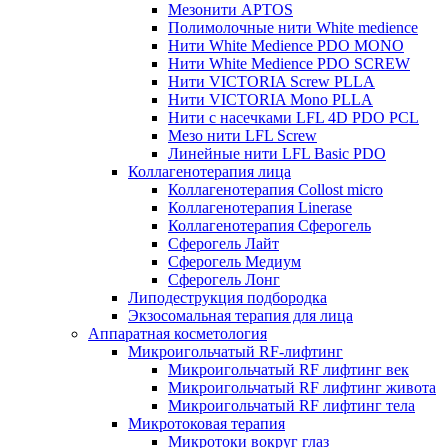
Мезонити APTOS
Полимолочные нити White medience
Нити White Medience PDO MONO
Нити White Medience PDO SCREW
Нити VICTORIA Screw PLLA
Нити VICTORIA Mono PLLA
Нити с насечками LFL 4D PDO PCL
Мезо нити LFL Screw
Линейные нити LFL Basic PDO
Коллагенотерапия лица
Коллагенотерапия Collost micro
Коллагенотерапия Linerase
Коллагенотерапия Сферогель
Сферогель Лайт
Сферогель Медиум
Сферогель Лонг
Липодеструкция подбородка
Экзосомальная терапия для лица
Аппаратная косметология
Микроигольчатый RF-лифтинг
Микроигольчатый RF лифтинг век
Микроигольчатый RF лифтинг живота
Микроигольчатый RF лифтинг тела
Микротоковая терапия
Микротоки вокруг глаз