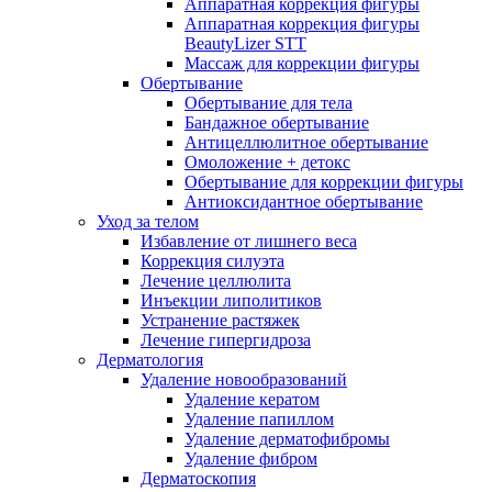
Аппаратная коррекция фигуры
Аппаратная коррекция фигуры
BeautyLizer STT
Массаж для коррекции фигуры
Обертывание
Обертывание для тела
Бандажное обертывание
Антицеллюлитное обертывание
Омоложение + детокс
Обертывание для коррекции фигуры
Антиоксидантное обертывание
Уход за телом
Избавление от лишнего веса
Коррекция силуэта
Лечение целлюлита
Инъекции липолитиков
Устранение растяжек
Лечение гипергидроза
Дерматология
Удаление новообразований
Удаление кератом
Удаление папиллом
Удаление дерматофибромы
Удаление фибром
Дерматоскопия