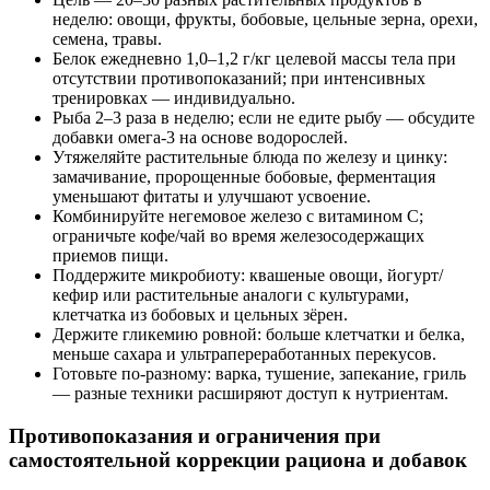
неделю: овощи, фрукты, бобовые, цельные зерна, орехи,
семена, травы.
Белок ежедневно 1,0–1,2 г/кг целевой массы тела при
отсутствии противопоказаний; при интенсивных
тренировках — индивидуально.
Рыба 2–3 раза в неделю; если не едите рыбу — обсудите
добавки омега‑3 на основе водорослей.
Утяжеляйте растительные блюда по железу и цинку:
замачивание, пророщенные бобовые, ферментация
уменьшают фитаты и улучшают усвоение.
Комбинируйте негемовое железо с витамином C;
ограничьте кофе/чай во время железосодержащих
приемов пищи.
Поддержите микробиоту: квашеные овощи, йогурт/
кефир или растительные аналоги с культурами,
клетчатка из бобовых и цельных зёрен.
Держите гликемию ровной: больше клетчатки и белка,
меньше сахара и ультрапереработанных перекусов.
Готовьте по‑разному: варка, тушение, запекание, гриль
— разные техники расширяют доступ к нутриентам.
Противопоказания и ограничения при
самостоятельной коррекции рациона и добавок