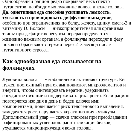
Однообразный рацион редко покрывает весь спектр
нутриентов, необходимых луковице волоса и коже головы.
Да, однотипная еда способна усиливать ломкость,
тусклость и провоцировать диффузное выпадение
,
особенно при ограничениях по белку, железу, цинку, омега‑3 и
витамину D. Волосы — низкоприоритетная для организма
ткань: при дефицитах ресурсы перераспределяются к
жизненно важным органам, а фолликулы переходят в фазу
покоя и сбрасывают стержни через 2–3 месяца после
нутритивного стресса.
Как однообразная еда сказывается на
фолликулах
Луковица волоса — метаболически активная структура. Ей
нужен постоянный приток аминокислот, микроэлементов и
энергии, чтобы синтезировать кератин, удерживать
сосудистое питание и поддерживать цикл роста. Если рацион
повторяется изо дня в день и беден ключевыми
компонентами, повышается риск телогенового выпадения,
замедляется рост, нарушается кератинизация кутикулы.
Дополнительный удар — скачки глюкозы при преобладании
рафинированных углеводов: растёт гликация белков,
ухудшается микроциркуляция кожи головы.