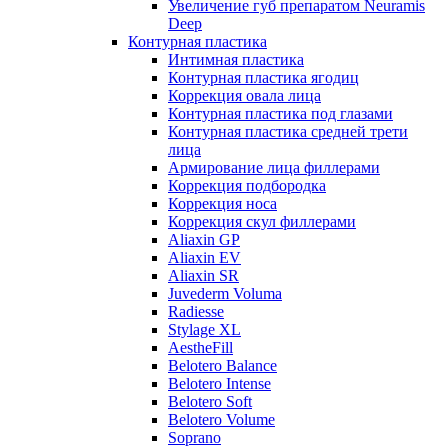
Увеличение губ препаратом Neuramis
Deep
Контурная пластика
Интимная пластика
Контурная пластика ягодиц
Коррекция овала лица
Контурная пластика под глазами
Контурная пластика средней трети
лица
Армирование лица филлерами
Коррекция подбородка
Коррекция носа
Коррекция скул филлерами
Aliaxin GP
Aliaxin EV
Aliaxin SR
Juvederm Voluma
Radiesse
Stylage XL
AestheFill
Belotero Balance
Belotero Intense
Belotero Soft
Belotero Volume
Soprano