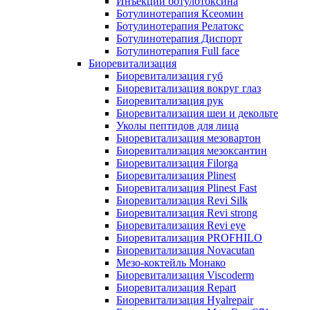
Инъекции ботулотоксина
Ботулинотерапия Ксеомин
Ботулинотерапия Релатокс
Ботулинотерапия Диспорт
Ботулинотерапия Full face
Биоревитализация
Биоревитализация губ
Биоревитализация вокруг глаз
Биоревитализация рук
Биоревитализация шеи и декольте
Уколы пептидов для лица
Биоревитализация мезовартон
Биоревитализация мезоксантин
Биоревитализация Filorga
Биоревитализация Plinest
Биоревитализация Plinest Fast
Биоревитализация Revi Silk
Биоревитализация Revi strong
Биоревитализация Revi eye
Биоревитализация PROFHILO
Биоревитализация Novacutan
Мезо-коктейль Монако
Биоревитализация Viscoderm
Биоревитализация Repart
Биоревитализация Hyalrepair