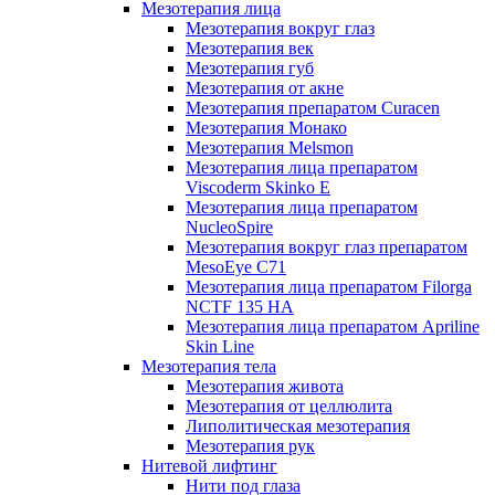
Мезотерапия лица
Мезотерапия вокруг глаз
Мезотерапия век
Мезотерапия губ
Мезотерапия от акне
Мезотерапия препаратом Curacen
Мезотерапия Монако
Мезотерапия Melsmon
Мезотерапия лица препаратом
Viscoderm Skinko E
Мезотерапия лица препаратом
NucleoSpire
Мезотерапия вокруг глаз препаратом
MesoEye С71
Мезотерапия лица препаратом Filorga
NCTF 135 HA
Мезотерапия лица препаратом Apriline
Skin Line
Мезотерапия тела
Мезотерапия живота
Мезотерапия от целлюлита
Липолитическая мезотерапия
Мезотерапия рук
Нитевой лифтинг
Нити под глаза