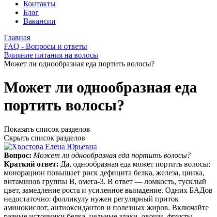
Контакты
Блог
Вакансии
Главная
FAQ - Вопросы и ответы
Влияние питания на волосы
Может ли однообразная еда портить волосы?
Может ли однообразная еда
портить волосы?
Показать список разделов
Скрыть список разделов
Вопрос:
Может ли однообразная еда портить волосы?
Краткий ответ:
Да, однообразная еда может портить волосы:
монорацион повышает риск дефицита белка, железа, цинка,
витаминов группы B, омега‑3. В ответ — ломкость, тусклый
цвет, замедление роста и усиленное выпадение. Одних БАДов
недостаточно: фолликулу нужен регулярный приток
аминокислот, антиоксидантов и полезных жиров. Включайте
разные источники белка, цельные злаки, овощи, фрукты,