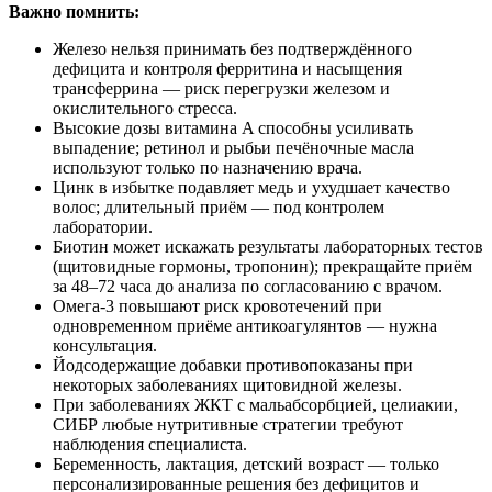
Важно помнить:
Железо нельзя принимать без подтверждённого
дефицита и контроля ферритина и насыщения
трансферрина — риск перегрузки железом и
окислительного стресса.
Высокие дозы витамина A способны усиливать
выпадение; ретинол и рыбьи печёночные масла
используют только по назначению врача.
Цинк в избытке подавляет медь и ухудшает качество
волос; длительный приём — под контролем
лаборатории.
Биотин может искажать результаты лабораторных тестов
(щитовидные гормоны, тропонин); прекращайте приём
за 48–72 часа до анализа по согласованию с врачом.
Омега‑3 повышают риск кровотечений при
одновременном приёме антикоагулянтов — нужна
консультация.
Йодсодержащие добавки противопоказаны при
некоторых заболеваниях щитовидной железы.
При заболеваниях ЖКТ с мальабсорбцией, целиакии,
СИБР любые нутритивные стратегии требуют
наблюдения специалиста.
Беременность, лактация, детский возраст — только
персонализированные решения без дефицитов и