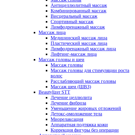
Антицеллюлитный массаж
Комбинированный массаж
Висцеральный массаж
Спортивный массаж
Лимфодренажный массаж
Массаж лица
Медицинский массаж лица
Пластический массаж лица
Лимфодренажный массаж лица
Лифтинг-массаж лица
Массаж головы и шеи
Массаж головы
Массаж головы для стимуляции роста
волос
Расслабляющий массаж головы
Массаж шеи (ШВЗ)
Beautylizer STT
Лечение целлюлита
Лечение фиброза
Уменьшение жировых отложений
Детокс-омоложение тела
Миорелаксация
Аппаратная подтяжка кожи
Коррекция фигуры без операции