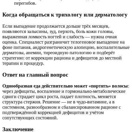
перегибов.
Когда обращаться к трихологу или дерматологу
Если выпадение продолжается дольше трёх месяцев,
появляются залысины, зуд, перхоть, боль кожи головы,
выраженная ломкость ногтей и слабость — нужна очная
оценка. Специалист разграничит телогеновое выпадение на
фоне питания, андрогенетическую алопецию, воспалительные
дерматозы, анемии, тиреоидную патологию и подберёт
стратегию: от коррекции рациона и дефицитов до местной
терапии и процедур.
Ответ на главный вопрос
Однообразная еда действительно может «портить» волосы
:
через дефициты, воспаление и гормонально‑метаболические
сдвиги страдает цикл роста, падает плотность, меняется
структура стержня. Решение — не в чудо‑витамине, а в
системном, разнообразном и сбалансированном рационе с
подтверждённой коррекцией дефицитов и учётом
сопутствующих состояний.
Заключение