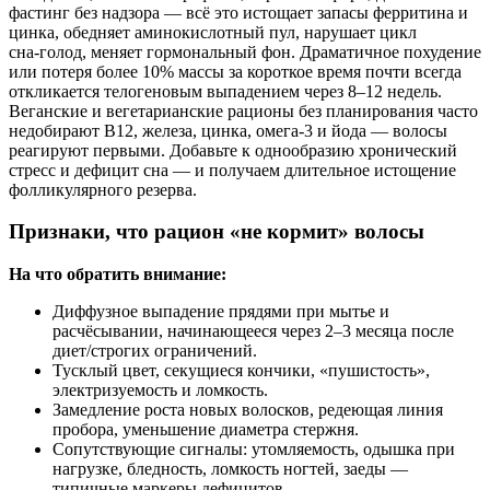
фастинг без надзора — всё это истощает запасы ферритина и
цинка, обедняет аминокислотный пул, нарушает цикл
сна‑голод, меняет гормональный фон. Драматичное похудение
или потеря более 10% массы за короткое время почти всегда
откликается телогеновым выпадением через 8–12 недель.
Веганские и вегетарианские рационы без планирования часто
недобирают B12, железа, цинка, омега‑3 и йода — волосы
реагируют первыми. Добавьте к однообразию хронический
стресс и дефицит сна — и получаем длительное истощение
фолликулярного резерва.
Признаки, что рацион «не кормит» волосы
На что обратить внимание:
Диффузное выпадение прядями при мытье и
расчёсывании, начинающееся через 2–3 месяца после
диет/строгих ограничений.
Тусклый цвет, секущиеся кончики, «пушистость»,
электризуемость и ломкость.
Замедление роста новых волосков, редеющая линия
пробора, уменьшение диаметра стержня.
Сопутствующие сигналы: утомляемость, одышка при
нагрузке, бледность, ломкость ногтей, заеды —
типичные маркеры дефицитов.