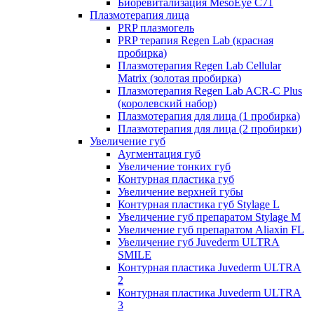
Биоревитализация MesoEye C71
Плазмотерапия лица
PRP плазмогель
PRP терапия Regen Lab (красная
пробирка)
Плазмотерапия Regen Lab Cellular
Matrix (золотая пробирка)
Плазмотерапия Regen Lab ACR-C Plus
(королевский набор)
Плазмотерапия для лица (1 пробирка)
Плазмотерапия для лица (2 пробирки)
Увеличение губ
Аугментация губ
Увеличение тонких губ
Контурная пластика губ
Увеличение верхней губы
Контурная пластика губ Stylage L
Увеличение губ препаратом Stylage M
Увеличение губ препаратом Aliaxin FL
Увеличение губ Juvederm ULTRA
SMILE
Контурная пластика Juvederm ULTRA
2
Контурная пластика Juvederm ULTRA
3