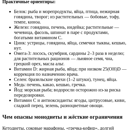
Практичные ориентиры:
Белок: рыба и морепродукты, яйца, птица, нежирная
говядина, творог; из растительных — бобовые, тофу,
темпе, киноа.
Железо: говядина, печень, индейка; растительные —
чечевица, фасоль, шпинат в паре с продуктами,
богатыми витамином C.
Цинк: устрицы, говядина, яйца, семечки тыквы, кешью,
нут.
Омега‑3: лосось, скумбрия, сардины 2–3 раза в неделю;
для растительных рационов — льняное семя, чиа,
грецкий орех, масла альг.
Витамин D: жирная рыба, яйца; при низком 25(OH)D —
коррекция по назначению врача.
Селен: бразильские орехи (1–2 штуки), тунец, яйца.
Медь: печень, какао, кешью, гречка.
Йод: морская рыба; водоросли осторожно из‑за риска
передозировки.
Витамин C и антиоксиданты: ягоды, цитрусовые, киви,
сладкий перец, зелень, разноцветные овощи.
Чем опасны монодиеты и жёсткие ограничения
Кетодиеты, соковые марафоны, «гречка‑кефир», долгий