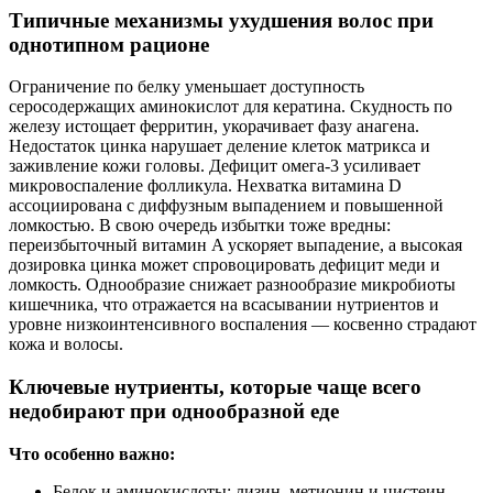
Типичные механизмы ухудшения волос при
однотипном рационе
Ограничение по белку уменьшает доступность
серосодержащих аминокислот для кератина. Скудность по
железу истощает ферритин, укорачивает фазу анагена.
Недостаток цинка нарушает деление клеток матрикса и
заживление кожи головы. Дефицит омега‑3 усиливает
микровоспаление фолликула. Нехватка витамина D
ассоциирована с диффузным выпадением и повышенной
ломкостью. В свою очередь избытки тоже вредны:
переизбыточный витамин A ускоряет выпадение, а высокая
дозировка цинка может спровоцировать дефицит меди и
ломкость. Однообразие снижает разнообразие микробиоты
кишечника, что отражается на всасывании нутриентов и
уровне низкоинтенсивного воспаления — косвенно страдают
кожа и волосы.
Ключевые нутриенты, которые чаще всего
недобирают при однообразной еде
Что особенно важно:
Белок и аминокислоты: лизин, метионин и цистеин —