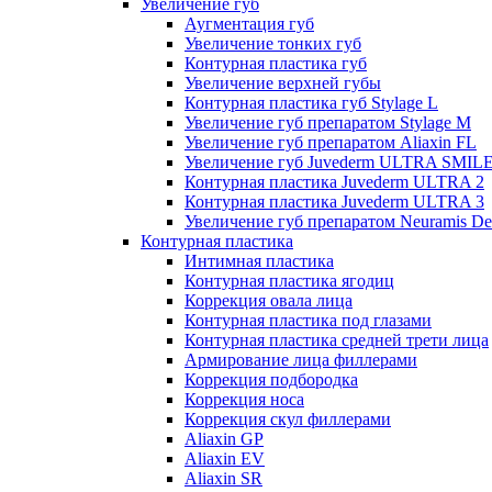
Увеличение губ
Аугментация губ
Увеличение тонких губ
Контурная пластика губ
Увеличение верхней губы
Контурная пластика губ Stylage L
Увеличение губ препаратом Stylage M
Увеличение губ препаратом Aliaxin FL
Увеличение губ Juvederm ULTRA SMIL
Контурная пластика Juvederm ULTRA 2
Контурная пластика Juvederm ULTRA 3
Увеличение губ препаратом Neuramis De
Контурная пластика
Интимная пластика
Контурная пластика ягодиц
Коррекция овала лица
Контурная пластика под глазами
Контурная пластика средней трети лица
Армирование лица филлерами
Коррекция подбородка
Коррекция носа
Коррекция скул филлерами
Aliaxin GP
Aliaxin EV
Aliaxin SR