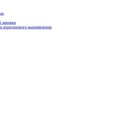
ия
й завивки
ле кератинового выпрямления