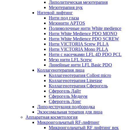
Липолитическая мезотерапия
Мезотерапия рук
Нитевой лифтинг
Нити под глаза
Мезонити APTOS
Полимолочные нити White medience
Нити White Medience PDO MONO
Нити White Medience PDO SCREW
Нити VICTORIA Screw PLLA
Нити VICTORIA Mono PLLA
Нити с насечками LFL 4D PDO PCL
Мезо нити LFL Screw
Линейные нити LFL Basic PDO
Коллагенотерапия лица
Коллагенотерапия Collost micro
Коллагенотерапия Linerase
Коллагенотерапия Сферогель
Сферогель Лайт
Сферогель Медиум
Сферогель Лонг
Липодеструкция подбородка
Экзосомальная терапия для лица
Аппаратная косметология
Микроигольчатый RF-лифтинг
Микроигольчатый RF лифтинг век