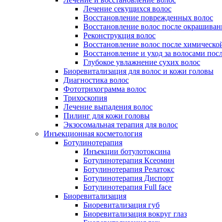
Лечение секущихся волос
Восстановление поврежденных волос
Восстановление волос после окрашиван
Реконструкция волос
Восстановление волос после химическо
Восстановление и уход за волосами пос
Глубокое увлажнение сухих волос
Биоревитализация для волос и кожи головы
Диагностика волос
Фототрихограмма волос
Трихоскопия
Лечение выпадения волос
Пилинг для кожи головы
Экзосомальная терапия для волос
Инъекционная косметология
Ботулинотерапия
Инъекции ботулотоксина
Ботулинотерапия Ксеомин
Ботулинотерапия Релатокс
Ботулинотерапия Диспорт
Ботулинотерапия Full face
Биоревитализация
Биоревитализация губ
Биоревитализация вокруг глаз