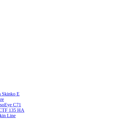
 Skinko E
re
esoEye С71
NCTF 135 HA
kin Line