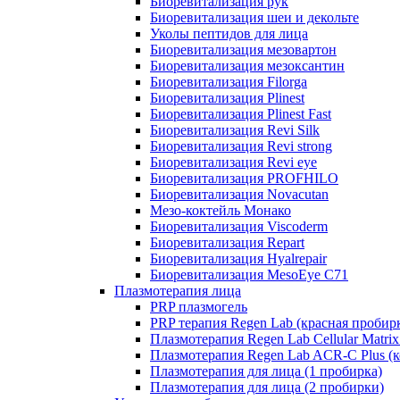
Биоревитализация рук
Биоревитализация шеи и декольте
Уколы пептидов для лица
Биоревитализация мезовартон
Биоревитализация мезоксантин
Биоревитализация Filorga
Биоревитализация Plinest
Биоревитализация Plinest Fast
Биоревитализация Revi Silk
Биоревитализация Revi strong
Биоревитализация Revi eye
Биоревитализация PROFHILO
Биоревитализация Novacutan
Мезо-коктейль Монако
Биоревитализация Viscoderm
Биоревитализация Repart
Биоревитализация Hyalrepair
Биоревитализация MesoEye C71
Плазмотерапия лица
PRP плазмогель
PRP терапия Regen Lab (красная пробир
Плазмотерапия Regen Lab Cellular Matrix
Плазмотерапия Regen Lab ACR-C Plus (к
Плазмотерапия для лица (1 пробирка)
Плазмотерапия для лица (2 пробирки)