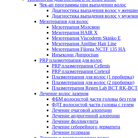
Чек-ап программы при выпадении волос
Диагностика выпадения волос у женщи
Диагностика выпадения волос у мужчи
Мезотерапия для волос
Мезотерапия Мэлсмон
Мезотерапия HAIR X
Мезотерапия Viscoderm Skinko E
Мезотерапия Apriline Hair Line
Мезотерапия Filorga NCTF 135 HA
Инъекции Дипроспан
PRP плазмотерапия для волос
PRP плазмотерапия Cellenis
PRP плазмотерапия Cortexil
Плазмотерапия для волос (1 пробирка)
Плазмотерапия для волос (2 пробирки)
Плазмотерапия Regen Lab BCT RK-BCT-
Лечение волос лазером
ФБМ волосистой части головы без геля
ФДТ волосистой части головы с гелем
Лечение очаговой алопеции
Лечение андрогенной алопеции
Лечение фолликулита
Лечение себорейного дерматита
Лечение псориаза
Лечение и восстановление волос