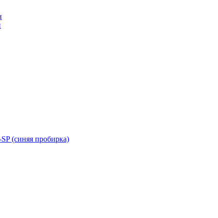
н
н
SP (синяя пробирка)