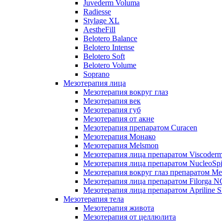
Juvederm Voluma
Radiesse
Stylage XL
AestheFill
Belotero Balance
Belotero Intense
Belotero Soft
Belotero Volume
Soprano
Мезотерапия лица
Мезотерапия вокруг глаз
Мезотерапия век
Мезотерапия губ
Мезотерапия от акне
Мезотерапия препаратом Curacen
Мезотерапия Монако
Мезотерапия Melsmon
Мезотерапия лица препаратом Viscoderm
Мезотерапия лица препаратом NucleoSpi
Мезотерапия вокруг глаз препаратом M
Мезотерапия лица препаратом Filorga 
Мезотерапия лица препаратом Apriline S
Мезотерапия тела
Мезотерапия живота
Мезотерапия от целлюлита