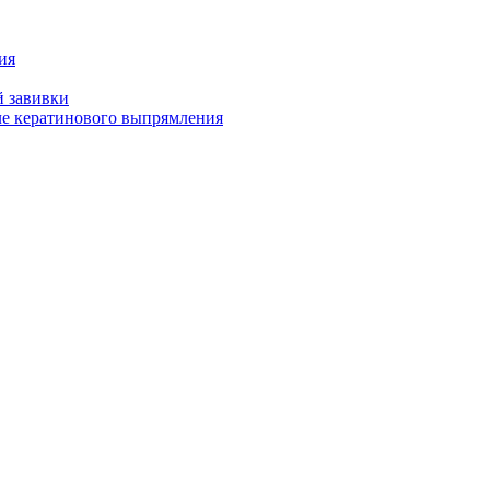
ия
й завивки
ле кератинового выпрямления