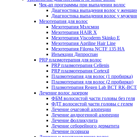
Чек-ап программы при выпадении волос
Диагностика выпадения волос у женщи
Диагностика выпадения волос у мужчи
Мезотерапия для волос
Мезотерапия Мэлсмон
Мезотерапия HAIR X
Мезотерапия Viscoderm Skinko E
Мезотерапия Apriline Hair Line
Мезотерапия Filorga NCTF 135 HA
Инъекции Дипроспан
PRP плазмотерапия для волос
PRP плазмотерапия Cellenis
PRP плазмотерапия Cortexil
Плазмотерапия для волос (1 пробирка)
Плазмотерапия для волос (2 пробирки)
Плазмотерапия Regen Lab BCT RK-BCT-
Лечение волос лазером
ФБМ волосистой части головы без геля
ФДТ волосистой части головы с гелем
Лечение очаговой алопеции
Лечение андрогенной алопеции
Лечение фолликулита
Лечение себорейного дерматита
Лечение псориаза
Лечение и восстановление волос