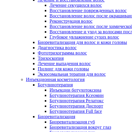
Лечение секущихся волос
Восстановление поврежденных волос
Восстановление волос после окрашиван
Реконструкция волос
Восстановление волос после химическо
Восстановление и уход за волосами пос
Глубокое увлажнение сухих волос
Биоревитализация для волос и кожи головы
Диагностика волос
Фототрихограмма волос
Трихоскопия
Лечение выпадения волос
Пилинг для кожи головы
Экзосомальная терапия для волос
Инъекционная косметология
Ботулинотерапия
Инъекции ботулотоксина
Ботулинотерапия Ксеомин
Ботулинотерапия Релатокс
Ботулинотерапия Диспорт
Ботулинотерапия Full face
Биоревитализация
Биоревитализация губ
Биоревитализация вокруг глаз