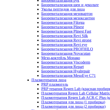
Биоревитализация рук
Биоревитализация шеи и декольте
Уколы пептидов для лица
Биоревитализация мезовартон
Биоревитализация мезоксантин
Биоревитализация Filorga
Биоревитализация Plinest
Биоревитализация Plinest Fast
Биоревитализация Revi Silk
Биоревитализация Revi strong
Биоревитализация Revi eye
Биоревитализация PROFHILO
Биоревитализация Novacutan
Мезо-коктейль Монако
Биоревитализация Viscoderm
Биоревитализация Repart
Биоревитализация Hyalrepair
Биоревитализация MesoEye C71
Плазмотерапия лица
PRP плазмогель
PRP терапия Regen Lab (красная пробир
Плазмотерапия Regen Lab Cellular Matrix
Плазмотерапия Regen Lab ACR-C Plus (к
Плазмотерапия для лица (1 пробирка)
Плазмотерапия для лица (2 пробирки)