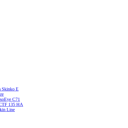
 Skinko E
re
esoEye С71
NCTF 135 HA
kin Line