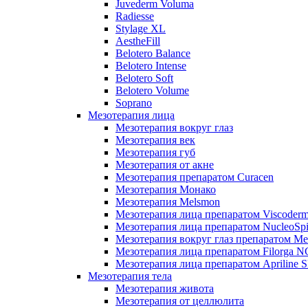
Juvederm Voluma
Radiesse
Stylage XL
AestheFill
Belotero Balance
Belotero Intense
Belotero Soft
Belotero Volume
Soprano
Мезотерапия лица
Мезотерапия вокруг глаз
Мезотерапия век
Мезотерапия губ
Мезотерапия от акне
Мезотерапия препаратом Curacen
Мезотерапия Монако
Мезотерапия Melsmon
Мезотерапия лица препаратом Viscoderm
Мезотерапия лица препаратом NucleoSpi
Мезотерапия вокруг глаз препаратом M
Мезотерапия лица препаратом Filorga 
Мезотерапия лица препаратом Apriline S
Мезотерапия тела
Мезотерапия живота
Мезотерапия от целлюлита