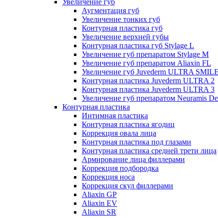
Увеличение губ
Аугментация губ
Увеличение тонких губ
Контурная пластика губ
Увеличение верхней губы
Контурная пластика губ Stylage L
Увеличение губ препаратом Stylage M
Увеличение губ препаратом Aliaxin FL
Увеличение губ Juvederm ULTRA SMIL
Контурная пластика Juvederm ULTRA 2
Контурная пластика Juvederm ULTRA 3
Увеличение губ препаратом Neuramis De
Контурная пластика
Интимная пластика
Контурная пластика ягодиц
Коррекция овала лица
Контурная пластика под глазами
Контурная пластика средней трети лица
Армирование лица филлерами
Коррекция подбородка
Коррекция носа
Коррекция скул филлерами
Aliaxin GP
Aliaxin EV
Aliaxin SR