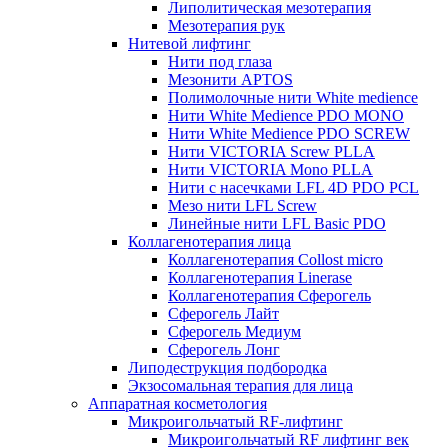
Липолитическая мезотерапия
Мезотерапия рук
Нитевой лифтинг
Нити под глаза
Мезонити APTOS
Полимолочные нити White medience
Нити White Medience PDO MONO
Нити White Medience PDO SCREW
Нити VICTORIA Screw PLLA
Нити VICTORIA Mono PLLA
Нити с насечками LFL 4D PDO PCL
Мезо нити LFL Screw
Линейные нити LFL Basic PDO
Коллагенотерапия лица
Коллагенотерапия Collost micro
Коллагенотерапия Linerase
Коллагенотерапия Сферогель
Сферогель Лайт
Сферогель Медиум
Сферогель Лонг
Липодеструкция подбородка
Экзосомальная терапия для лица
Аппаратная косметология
Микроигольчатый RF-лифтинг
Микроигольчатый RF лифтинг век