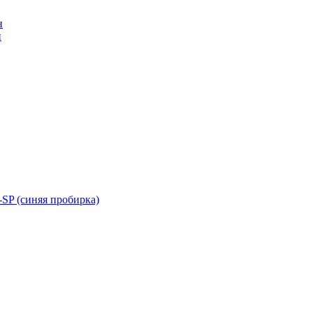
н
н
SP (синяя пробирка)