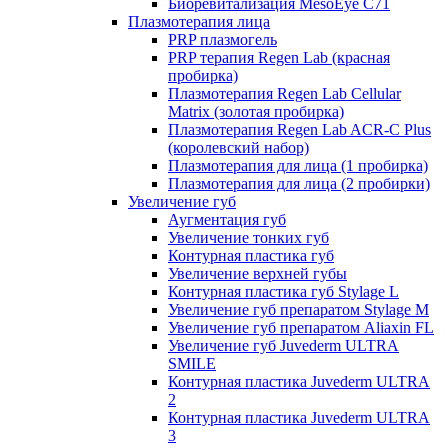
Биоревитализация MesoEye C71
Плазмотерапия лица
PRP плазмогель
PRP терапия Regen Lab (красная
пробирка)
Плазмотерапия Regen Lab Cellular
Matrix (золотая пробирка)
Плазмотерапия Regen Lab ACR-C Plus
(королевский набор)
Плазмотерапия для лица (1 пробирка)
Плазмотерапия для лица (2 пробирки)
Увеличение губ
Аугментация губ
Увеличение тонких губ
Контурная пластика губ
Увеличение верхней губы
Контурная пластика губ Stylage L
Увеличение губ препаратом Stylage M
Увеличение губ препаратом Aliaxin FL
Увеличение губ Juvederm ULTRA
SMILE
Контурная пластика Juvederm ULTRA
2
Контурная пластика Juvederm ULTRA
3