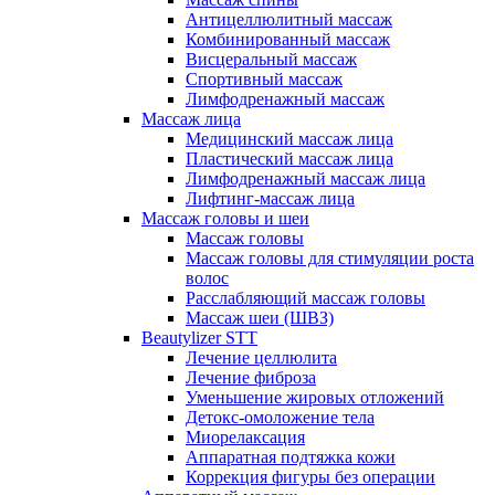
Антицеллюлитный массаж
Комбинированный массаж
Висцеральный массаж
Спортивный массаж
Лимфодренажный массаж
Массаж лица
Медицинский массаж лица
Пластический массаж лица
Лимфодренажный массаж лица
Лифтинг-массаж лица
Массаж головы и шеи
Массаж головы
Массаж головы для стимуляции роста
волос
Расслабляющий массаж головы
Массаж шеи (ШВЗ)
Beautylizer STT
Лечение целлюлита
Лечение фиброза
Уменьшение жировых отложений
Детокс-омоложение тела
Миорелаксация
Аппаратная подтяжка кожи
Коррекция фигуры без операции