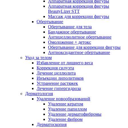
Аппаратная коррекция фигуры
Аппаратная коррекция фигуры
BeautyLizer STT
Массаж для коррекции фигуры
Обертывание
Обертывание для тела
Бандажное обертывание
Антицеллюлитное обертывание
Омоложение + детокс
Обертывание для коррекции фигуры
Антиоксидантное обертывание
Уход за телом
Избавление от лишнего веса
Коррекция силуэта
Лечение целлюлита
Инъекции липолитиков
Устранение растяжек
Лечение гипергидроза
Дерматология
Удаление новообразований
Удаление кератом
Удаление папиллом
Удаление дерматофибромы
Удаление фибром
Дерматоскопия