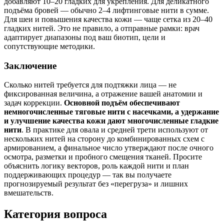
добавляют 10–20 гладких для укрепления. Для деликатного
подъёма бровей — обычно 2–4 лифтинговые нити в сумме.
Для шеи и повышения качества кожи — чаще сетка из 20–40
гладких нитей. Это не правило, а отправные рамки: врач
адаптирует диапазоны под ваш биотип, цели и
сопутствующие методики.
Заключение
Сколько нитей требуется для подтяжки лица — не
фиксированная величина, а отражение вашей анатомии и
задач коррекции.
Основной подъём обеспечивают
немногочисленные тяговые нити с насечками, а удержание
и улучшение качества кожи дают многочисленные гладкие
нити
. В практике для овала и средней трети используют от
нескольких нитей на сторону до комбинированных схем с
армированием, а финальное число утверждают после очного
осмотра, разметки и пробного смещения тканей. Просите
объяснить логику векторов, роль каждой нити и план
поддерживающих процедур — так вы получаете
прогнозируемый результат без «перегруза» и лишних
вмешательств.
Категория вопроса