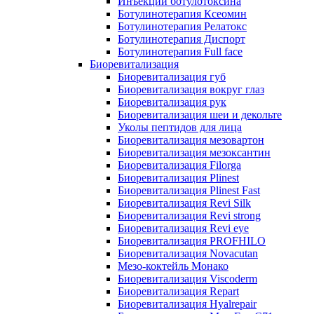
Инъекции ботулотоксина
Ботулинотерапия Ксеомин
Ботулинотерапия Релатокс
Ботулинотерапия Диспорт
Ботулинотерапия Full face
Биоревитализация
Биоревитализация губ
Биоревитализация вокруг глаз
Биоревитализация рук
Биоревитализация шеи и декольте
Уколы пептидов для лица
Биоревитализация мезовартон
Биоревитализация мезоксантин
Биоревитализация Filorga
Биоревитализация Plinest
Биоревитализация Plinest Fast
Биоревитализация Revi Silk
Биоревитализация Revi strong
Биоревитализация Revi eye
Биоревитализация PROFHILO
Биоревитализация Novacutan
Мезо-коктейль Монако
Биоревитализация Viscoderm
Биоревитализация Repart
Биоревитализация Hyalrepair