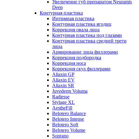
Увеличение губ препаратом Neuramis
Deep
Контурная пластика
Интимная пластика
Контурная пластика ягодиц
Коррекция овала лица
Контурная пластика под глазами
Контурная пластика средней трети
лица
Армирование лица филлерами
Коррекция подбородка
Коррекция носа
Коррекция скул филлерами
Aliaxin GP
Aliaxin EV
Aliaxin SR
Juvederm Voluma
Radiesse
Stylage XL
AestheFill
Belotero Balance
Belotero Intense
Belotero Soft
Belotero Volume
Soprano