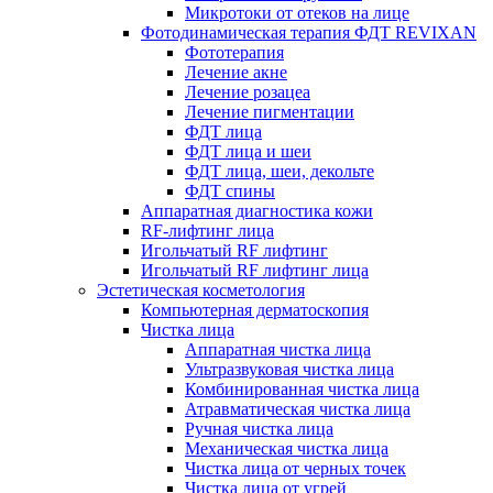
Микротоки от отеков на лице
Фотодинамическая терапия ФДТ REVIXAN
Фототерапия
Лечение акне
Лечение розацеа
Лечение пигментации
ФДТ лица
ФДТ лица и шеи
ФДТ лица, шеи, декольте
ФДТ спины
Аппаратная диагностика кожи
RF-лифтинг лица
Игольчатый RF лифтинг
Игольчатый RF лифтинг лица
Эстетическая косметология
Компьютерная дерматоскопия
Чистка лица
Аппаратная чистка лица
Ультразвуковая чистка лица
Комбинированная чистка лица
Атравматическая чистка лица
Ручная чистка лица
Механическая чистка лица
Чистка лица от черных точек
Чистка лица от угрей