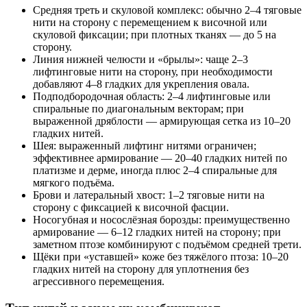
Средняя треть и скуловой комплекс: обычно 2–4 тяговые
нити на сторону с перемещением к височной или
скуловой фиксации; при плотных тканях — до 5 на
сторону.
Линия нижней челюсти и «брылы»: чаще 2–3
лифтинговые нити на сторону, при необходимости
добавляют 4–8 гладких для укрепления овала.
Подподбородочная область: 2–4 лифтинговые или
спиральные по диагональным векторам; при
выраженной дряблости — армирующая сетка из 10–20
гладких нитей.
Шея: выраженный лифтинг нитями ограничен;
эффективнее армирование — 20–40 гладких нитей по
платизме и дерме, иногда плюс 2–4 спиральные для
мягкого подъёма.
Брови и латеральный хвост: 1–2 тяговые нити на
сторону с фиксацией к височной фасции.
Носогубная и носослёзная борозды: преимущественно
армирование — 6–12 гладких нитей на сторону; при
заметном птозе комбинируют с подъёмом средней трети.
Щёки при «уставшей» коже без тяжёлого птоза: 10–20
гладких нитей на сторону для уплотнения без
агрессивного перемещения.