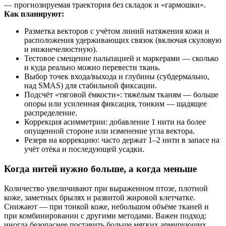
— прогнозируемая траектория без складок и «гармошки».
Как планируют:
Разметка векторов с учётом линий натяжения кожи и
расположения удерживающих связок (включая скуловую
и нижнечелюстную).
Тестовое смещение пальпацией и маркерами — сколько
и куда реально можно перевести ткань.
Выбор точек входа/выхода и глубины (субдермально,
над SMAS) для стабильной фиксации.
Подсчёт «тяговой ёмкости»: тяжёлым тканям — больше
опоры или усиленная фиксация, тонким — щадящее
распределение.
Коррекция асимметрии: добавление 1 нити на более
опущенной стороне или изменение угла вектора.
Резерв на коррекцию: часто держат 1–2 нити в запасе на
учёт отёка и последующей усадки.
Когда нитей нужно больше, а когда меньше
Количество увеличивают при выраженном птозе, плотной
коже, заметных брылях и развитой жировой клетчатке.
Снижают — при тонкой коже, небольшом объёме тканей и
при комбинировании с другими методами. Важен подход:
иногда безопаснее поставить больше мягких армирующих