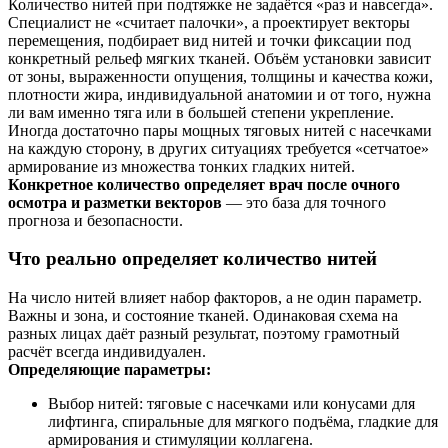
Количество нитей при подтяжке не задаётся «раз и навсегда».
Специалист не «считает палочки», а проектирует векторы
перемещения, подбирает вид нитей и точки фиксации под
конкретный рельеф мягких тканей. Объём установки зависит
от зоны, выраженности опущения, толщины и качества кожи,
плотности жира, индивидуальной анатомии и от того, нужна
ли вам именно тяга или в большей степени укрепление.
Иногда достаточно пары мощных тяговых нитей с насечками
на каждую сторону, в других ситуациях требуется «сетчатое»
армирование из множества тонких гладких нитей.
Конкретное количество определяет врач после очного
осмотра и разметки векторов
— это база для точного
прогноза и безопасности.
Что реально определяет количество нитей
На число нитей влияет набор факторов, а не один параметр.
Важны и зона, и состояние тканей. Одинаковая схема на
разных лицах даёт разный результат, поэтому грамотный
расчёт всегда индивидуален.
Определяющие параметры:
Выбор нитей: тяговые с насечками или конусами для
лифтинга, спиральные для мягкого подъёма, гладкие для
армирования и стимуляции коллагена.