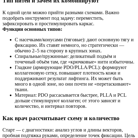
Тип нитей и зачем их комбинируют
К одной цели можно прийти разными схемами. Важно
подобрать инструмент под задачу: переместить,
зафиксировать и простимулировать каркас.
Функции основных типов:
С насечками/конусами (тяговые): дают основную тягу и
фиксацию. Их ставят немного, но стратегически —
обычно 2–5 на сторону в крупных зонах.
Спиральные/пружинные: деликатный подъём и
точечный объём там, где «крючковые» нити избыточны.
Гладкие (армирующие PDO/PLLA/PCL): формируют
коллагеновую сетку, повышают плотность кожи и
поддерживают результат лифтинга. Их может быть
много в одной зоне, но они почти не «перетаскивают»
ткани.
Материал: PDO рассасывается быстрее, PLLA и PCL
дольше стимулируют коллаген; от этого зависят и
количество, и интервал повторов.
Как врач рассчитывает схему и количество
Старт — с диагностики: анализ углов и длины векторов,
пробная подтяжка руками, определение точек фиксации. Цель