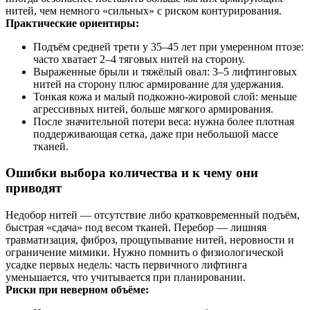
нитей, чем немного «сильных» с риском контурирования.
Практические ориентиры:
Подъём средней трети у 35–45 лет при умеренном птозе:
часто хватает 2–4 тяговых нитей на сторону.
Выраженные брыли и тяжёлый овал: 3–5 лифтинговых
нитей на сторону плюс армирование для удержания.
Тонкая кожа и малый подкожно-жировой слой: меньше
агрессивных нитей, больше мягкого армирования.
После значительной потери веса: нужна более плотная
поддерживающая сетка, даже при небольшой массе
тканей.
Ошибки выбора количества и к чему они
приводят
Недобор нитей — отсутствие либо кратковременный подъём,
быстрая «сдача» под весом тканей. Перебор — лишняя
травматизация, фиброз, прощупывание нитей, неровности и
ограничение мимики. Нужно помнить о физиологической
усадке первых недель: часть первичного лифтинга
уменьшается, что учитывается при планировании.
Риски при неверном объёме: