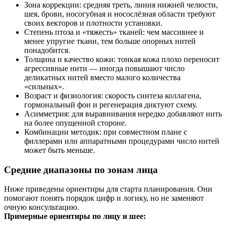
Зона коррекции: средняя треть, линия нижней челюсти,
шея, брови, носогубная и носослёзная области требуют
своих векторов и плотности установки.
Степень птоза и «тяжесть» тканей: чем массивнее и
менее упругие ткани, тем больше опорных нитей
понадобится.
Толщина и качество кожи: тонкая кожа плохо переносит
агрессивные нити — иногда повышают число
деликатных нитей вместо малого количества
«сильных».
Возраст и физиология: скорость синтеза коллагена,
гормональный фон и регенерация диктуют схему.
Асимметрия: для выравнивания нередко добавляют нить
на более опущенной стороне.
Комбинации методик: при совместном плане с
филлерами или аппаратными процедурами число нитей
может быть меньше.
Средние диапазоны по зонам лица
Ниже приведены ориентиры для старта планирования. Они
помогают понять порядок цифр и логику, но не заменяют
очную консультацию.
Примерные ориентиры по лицу и шее: