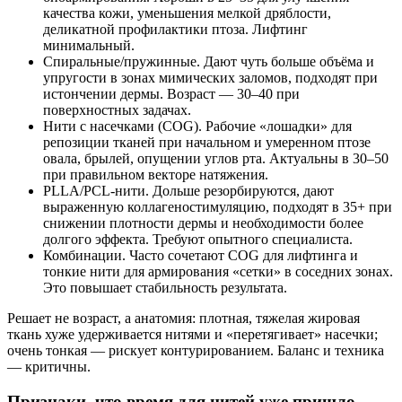
качества кожи, уменьшения мелкой дряблости,
деликатной профилактики птоза. Лифтинг
минимальный.
Спиральные/пружинные. Дают чуть больше объёма и
упругости в зонах мимических заломов, подходят при
истончении дермы. Возраст — 30–40 при
поверхностных задачах.
Нити с насечками (COG). Рабочие «лошадки» для
репозиции тканей при начальном и умеренном птозе
овала, брылей, опущении углов рта. Актуальны в 30–50
при правильном векторе натяжения.
PLLA/PCL‑нити. Дольше резорбируются, дают
выраженную коллагеностимуляцию, подходят в 35+ при
снижении плотности дермы и необходимости более
долгого эффекта. Требуют опытного специалиста.
Комбинации. Часто сочетают COG для лифтинга и
тонкие нити для армирования «сетки» в соседних зонах.
Это повышает стабильность результата.
Решает не возраст, а анатомия: плотная, тяжелая жировая
ткань хуже удерживается нитями и «перетягивает» насечки;
очень тонкая — рискует контурированием. Баланс и техника
— критичны.
Признаки, что время для нитей уже пришло