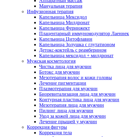
Аппаратный массаж
Мануальная терапия
Инфузионная терапия
Капельница Мексидол
Капельница Милдронат
Капельница Феринжект
Плацентарный иммуномодулятор Лаеннек
Капельница Цитофлавин
Капельница Золушка с глутатионом
Детокс-коктейль с реамберином
Капельница мексидол + милдронат
Мужская косметология
Чистка лица для мужчин
Ботокс для мужчин
Мезотерапия волос и кожи головы
Лечение пигментации
Плазмотерапия для мужчин
Биоревитализация лица для мужчин
Контурная пластика лица для мужчин
Мезотерапия лица для мужчин
Пилинг лица для мужчин
Уход за кожей лица для мужчин
Лечение прыщей у мужчин
Коррекция фигуры
Коррекция тела