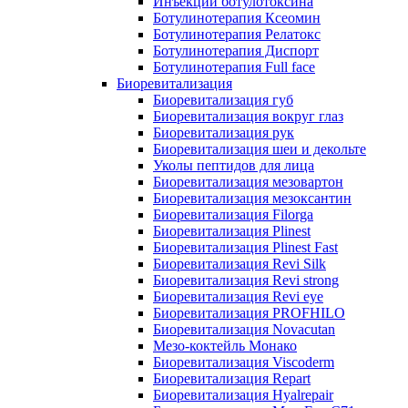
Инъекции ботулотоксина
Ботулинотерапия Ксеомин
Ботулинотерапия Релатокс
Ботулинотерапия Диспорт
Ботулинотерапия Full face
Биоревитализация
Биоревитализация губ
Биоревитализация вокруг глаз
Биоревитализация рук
Биоревитализация шеи и декольте
Уколы пептидов для лица
Биоревитализация мезовартон
Биоревитализация мезоксантин
Биоревитализация Filorga
Биоревитализация Plinest
Биоревитализация Plinest Fast
Биоревитализация Revi Silk
Биоревитализация Revi strong
Биоревитализация Revi eye
Биоревитализация PROFHILO
Биоревитализация Novacutan
Мезо-коктейль Монако
Биоревитализация Viscoderm
Биоревитализация Repart
Биоревитализация Hyalrepair