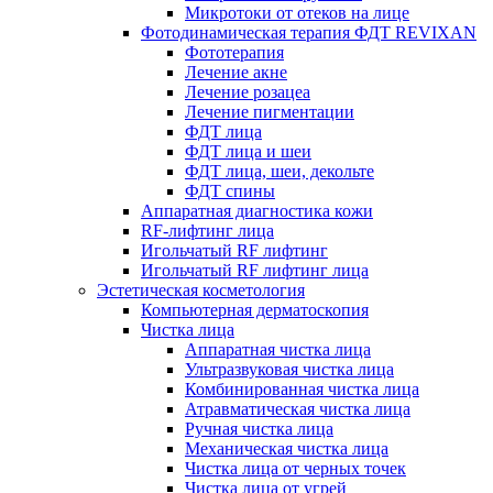
Микротоки от отеков на лице
Фотодинамическая терапия ФДТ REVIXAN
Фототерапия
Лечение акне
Лечение розацеа
Лечение пигментации
ФДТ лица
ФДТ лица и шеи
ФДТ лица, шеи, декольте
ФДТ спины
Аппаратная диагностика кожи
RF-лифтинг лица
Игольчатый RF лифтинг
Игольчатый RF лифтинг лица
Эстетическая косметология
Компьютерная дерматоскопия
Чистка лица
Аппаратная чистка лица
Ультразвуковая чистка лица
Комбинированная чистка лица
Атравматическая чистка лица
Ручная чистка лица
Механическая чистка лица
Чистка лица от черных точек
Чистка лица от угрей