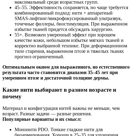
максимальный среди возрастных групп.
45–55. Эффективность сохраняется, но чаще требуется
комбинированный подход: нити + аппаратный
SMAS‑лифтинг/микрофокусированный ультразвук,
точечные филлеры, биостимуляция. При выраженном
избытке тканей придется обсуждать хирургию.
55+. Возможен умеренный эффект при хорошем
качестве кожи, небольшом избытке мягких тканей и
корректно выбранной технике. При деформационном
типе старения, выраженном птозе и тяжелых тканях
прогноз ограниченный.
Оптимальным окном для выраженного, но естественного
результата часто становится диапазон 35–45 лет при
умеренном птозе и достаточной толщине дермы.
Какие нити выбирают в разном возрасте и
почему
Материал и конфигурация нитей важны не меньше, чем
возраст. Разные задачи — разные решения.
Популярные варианты и их смысл:
Мононити PDO. Тонкие гладкие нити для
биоармирования. Хороши в 25–35 для улучшения