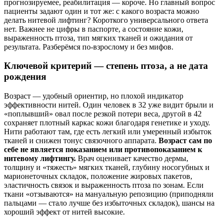
прогнозируемее, реабилитация — короче. Но главный вопрос
пациенты задают один и тот же: с какого возраста можно
делать нитевой лифтинг? Короткого универсального ответа
нет. Важнее не цифры в паспорте, а состояние кожи,
выраженность птоза, тип мягких тканей и ожидания от
результата. Разберёмся по‑взрослому и без мифов.
Ключевой критерий — степень птоза, а не дата
рождения
Возраст — удобный ориентир, но плохой индикатор
эффективности нитей. Один человек в 32 уже видит брыли и
«поплывший» овал после резкой потери веса, другой в 42
сохраняет плотный каркас кожи благодаря генетике и уходу.
Нити работают там, где есть легкий или умеренный избыток
тканей и снижен тонус связочного аппарата.
Возраст сам по
себе не является показанием или противопоказанием к
нитевому лифтингу.
Врач оценивает качество дермы,
толщину и «тяжесть» мягких тканей, глубину носогубных и
марионеточных складок, положение жировых пакетов,
эластичность связок и выраженность птоза по зонам. Если
ткани «отзываются» на мануальную репозицию (приподняли
пальцами — стало лучше без избыточных складок), шансы на
хороший эффект от нитей высокие.