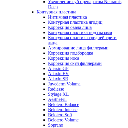
Увеличение губ препаратом Neuramis
Deep
Контурная пластика
Интимная пластика
Контурная пластика ягодиц
Коррекция овала лица
Контурная пластика под глазами
Контурная пластика средней трети
лица
Армирование лица филлерами
Коррекция подбородка
Коррекция носа
Коррекция скул филлерами
Aliaxin GP
Aliaxin EV
Aliaxin SR
Juvederm Voluma
Radiesse
Stylage XL
AestheFill
Belotero Balance
Belotero Intense
Belotero Soft
Belotero Volume
Soprano