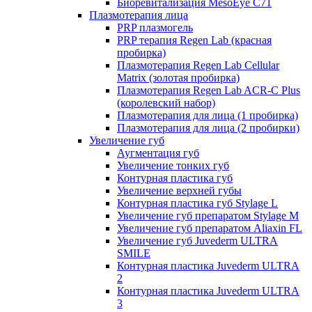
Биоревитализация MesoEye C71
Плазмотерапия лица
PRP плазмогель
PRP терапия Regen Lab (красная
пробирка)
Плазмотерапия Regen Lab Cellular
Matrix (золотая пробирка)
Плазмотерапия Regen Lab ACR-C Plus
(королевский набор)
Плазмотерапия для лица (1 пробирка)
Плазмотерапия для лица (2 пробирки)
Увеличение губ
Аугментация губ
Увеличение тонких губ
Контурная пластика губ
Увеличение верхней губы
Контурная пластика губ Stylage L
Увеличение губ препаратом Stylage M
Увеличение губ препаратом Aliaxin FL
Увеличение губ Juvederm ULTRA
SMILE
Контурная пластика Juvederm ULTRA
2
Контурная пластика Juvederm ULTRA
3