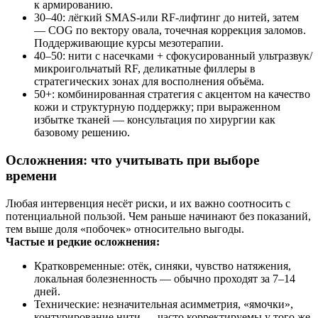
к армированию.
30–40: лёгкий SMAS‑или RF‑лифтинг до нитей, затем
— COG по вектору овала, точечная коррекция заломов.
Поддерживающие курсы мезотерапии.
40–50: нити с насечками + сфокусированный ультразвук/
микроигольчатый RF, деликатные филлеры в
стратегических зонах для восполнения объёма.
50+: комбинированная стратегия с акцентом на качество
кожи и структурную поддержку; при выраженном
избытке тканей — консультация по хирургии как
базовому решению.
Осложнения: что учитывать при выборе
времени
Любая интервенция несёт риски, и их важно соотносить с
потенциальной пользой. Чем раньше начинают без показаний,
тем выше доля «побочек» относительно выгоды.
Частые и редкие осложнения:
Кратковременные: отёк, синяки, чувство натяжения,
локальная болезненность — обычно проходят за 7–14
дней.
Технические: незначительная асимметрия, «ямочки»,
контурирование нити — часто корректируемы у того же