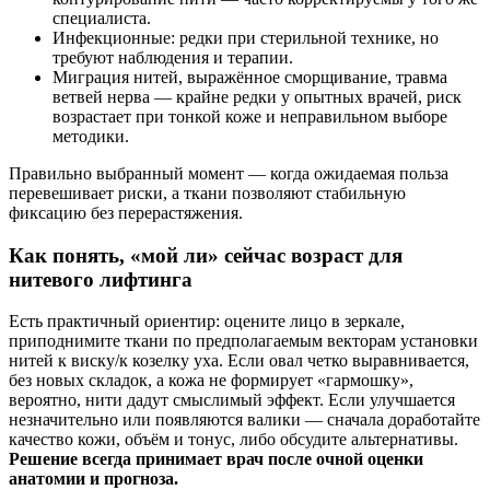
специалиста.
Инфекционные: редки при стерильной технике, но
требуют наблюдения и терапии.
Миграция нитей, выражённое сморщивание, травма
ветвей нерва — крайне редки у опытных врачей, риск
возрастает при тонкой коже и неправильном выборе
методики.
Правильно выбранный момент — когда ожидаемая польза
перевешивает риски, а ткани позволяют стабильную
фиксацию без перерастяжения.
Как понять, «мой ли» сейчас возраст для
нитевого лифтинга
Есть практичный ориентир: оцените лицо в зеркале,
приподнимите ткани по предполагаемым векторам установки
нитей к виску/к козелку уха. Если овал четко выравнивается,
без новых складок, а кожа не формирует «гармошку»,
вероятно, нити дадут смыслимый эффект. Если улучшается
незначительно или появляются валики — сначала доработайте
качество кожи, объём и тонус, либо обсудите альтернативы.
Решение всегда принимает врач после очной оценки
анатомии и прогноза.