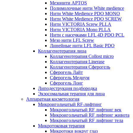
Мезонити APTOS
Полимолочные нити White medience
Нити White Medience PDO MONO
Нити White Medience PDO SCREW
Нити VICTORIA Screw PLLA
Нити VICTORIA Mono PLLA
Нити с насечками LFL 4D PDO PCL
Мезо нити LFL Screw
Линейные нити LFL Basic PDO
Коллагенотерапия лица
Коллагенотерапия Collost micro
Коллагенотерапия Linerase
Коллагенотерапия Сферогель
Сферогель Лайт
Сферогель Медиум
Сферогель Лонг
Липодеструкция подбородка
Экзосомальная терапия для лица
Аппаратная косметология
Микроигольчатый RF-лифтинг
Микроигольчатый RF лифтинг век
Микроигольчатый RF лифтинг живота
Микроигольчатый RF лифтинг тела
Микротоковая терапия
Микротоки вокруг глаз