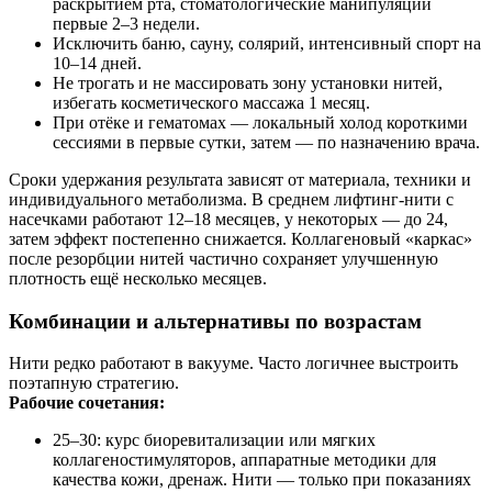
раскрытием рта, стоматологические манипуляции
первые 2–3 недели.
Исключить баню, сауну, солярий, интенсивный спорт на
10–14 дней.
Не трогать и не массировать зону установки нитей,
избегать косметического массажа 1 месяц.
При отёке и гематомах — локальный холод короткими
сессиями в первые сутки, затем — по назначению врача.
Сроки удержания результата зависят от материала, техники и
индивидуального метаболизма. В среднем лифтинг‑нити с
насечками работают 12–18 месяцев, у некоторых — до 24,
затем эффект постепенно снижается. Коллагеновый «каркас»
после резорбции нитей частично сохраняет улучшенную
плотность ещё несколько месяцев.
Комбинации и альтернативы по возрастам
Нити редко работают в вакууме. Часто логичнее выстроить
поэтапную стратегию.
Рабочие сочетания:
25–30: курс биоревитализации или мягких
коллагеностимуляторов, аппаратные методики для
качества кожи, дренаж. Нити — только при показаниях