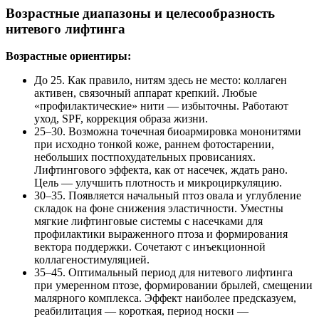
Возрастные диапазоны и целесообразность
нитевого лифтинга
Возрастные ориентиры:
До 25. Как правило, нитям здесь не место: коллаген
активен, связочный аппарат крепкий. Любые
«профилактические» нити — избыточны. Работают
уход, SPF, коррекция образа жизни.
25–30. Возможна точечная биоармировка мононитями
при исходно тонкой коже, раннем фотостарении,
небольших постпохудательных провисаниях.
Лифтингового эффекта, как от насечек, ждать рано.
Цель — улучшить плотность и микроциркуляцию.
30–35. Появляется начальный птоз овала и углубление
складок на фоне снижения эластичности. Уместны
мягкие лифтинговые системы с насечками для
профилактики выраженного птоза и формирования
вектора поддержки. Сочетают с инъекционной
коллагеностимуляцией.
35–45. Оптимальный период для нитевого лифтинга
при умеренном птозе, формировании брылей, смещении
малярного комплекса. Эффект наиболее предсказуем,
реабилитация — короткая, период носки —