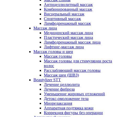
Антицеллюлитный массаж
Комбинированный массаж
Висцеральный массаж
Спортивный массаж
Лимфодренажный массаж
Массаж лица
Медицинский массаж лица
Пластический массаж лица
Лимфодренажный массаж лица
Лифтинг-массаж лица
Массаж головы и шеи
Массаж головы
Массаж головы для стимуляции роста
волос
Расслабляющий массаж головы
Массаж шеи (ШВЗ)
Beautylizer STT
Лечение целлюлита
Лечение фиброза
Уменьшение жировых отложений
Детокс-омоложение тела
Миорелаксация
Аппаратная подтяжка кожи
Коррекция фигуры без операции