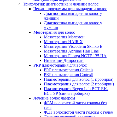
Трихология: диагностика и лечение волос
Чек-ап программы при выпадении волос
Диагностика выпадения волос у
женщин
Диагностика выпадения волос у
мужчин
Мезотерапия для волос
Мезотерапия Мэлсмон
Мезотерапия HAIR X
Мезотерапия Viscoderm Skinko E
Мезотерапия Apriline Hair Line
Мезотерапия Filorga NCTF 135 HA
Инъекции Дипроспан
PRP плазмотерапия для волос
PRP плазмотерапия Cellenis
PRP плазмотерапия Cortexil
Плазмотерапия для волос (1 пробирка)
Плазмотерапия для волос (2 пробирки)
Плазмотерапия Regen Lab BCT RK-
BCT-SP (синяя пробирка)
Лечение волос лазером
ФБМ волосистой части головы без
геля
ФДТ волосистой части головы с гелем
Лечение очаговой алопеции