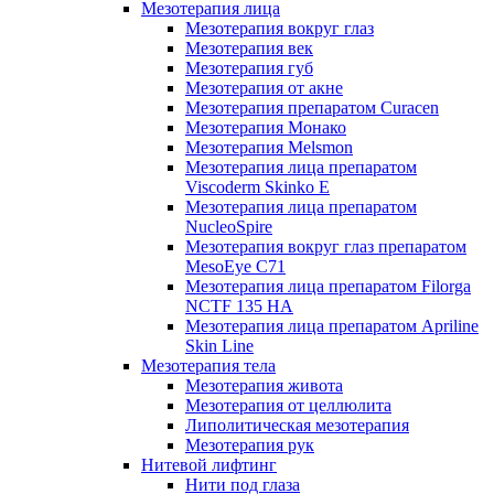
Мезотерапия лица
Мезотерапия вокруг глаз
Мезотерапия век
Мезотерапия губ
Мезотерапия от акне
Мезотерапия препаратом Curacen
Мезотерапия Монако
Мезотерапия Melsmon
Мезотерапия лица препаратом
Viscoderm Skinko E
Мезотерапия лица препаратом
NucleoSpire
Мезотерапия вокруг глаз препаратом
MesoEye С71
Мезотерапия лица препаратом Filorga
NCTF 135 HA
Мезотерапия лица препаратом Apriline
Skin Line
Мезотерапия тела
Мезотерапия живота
Мезотерапия от целлюлита
Липолитическая мезотерапия
Мезотерапия рук
Нитевой лифтинг
Нити под глаза