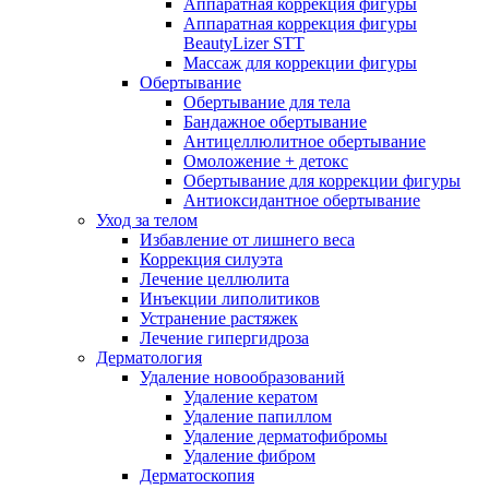
Аппаратная коррекция фигуры
Аппаратная коррекция фигуры
BeautyLizer STT
Массаж для коррекции фигуры
Обертывание
Обертывание для тела
Бандажное обертывание
Антицеллюлитное обертывание
Омоложение + детокс
Обертывание для коррекции фигуры
Антиоксидантное обертывание
Уход за телом
Избавление от лишнего веса
Коррекция силуэта
Лечение целлюлита
Инъекции липолитиков
Устранение растяжек
Лечение гипергидроза
Дерматология
Удаление новообразований
Удаление кератом
Удаление папиллом
Удаление дерматофибромы
Удаление фибром
Дерматоскопия