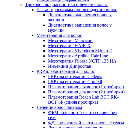
Трихология: диагностика и лечение волос
Чек-ап программы при выпадении волос
Диагностика выпадения волос у
женщин
Диагностика выпадения волос у
мужчин
Мезотерапия для волос
Мезотерапия Мэлсмон
Мезотерапия HAIR X
Мезотерапия Viscoderm Skinko E
Мезотерапия Apriline Hair Line
Мезотерапия Filorga NCTF 135 HA
Инъекции Дипроспан
PRP плазмотерапия для волос
PRP плазмотерапия Cellenis
PRP плазмотерапия Cortexil
Плазмотерапия для волос (1 пробирка)
Плазмотерапия для волос (2 пробирки)
Плазмотерапия Regen Lab BCT RK-
BCT-SP (синяя пробирка)
Лечение волос лазером
ФБМ волосистой части головы без
геля
ФДТ волосистой части головы с гелем
Лечение очаговой алопеции