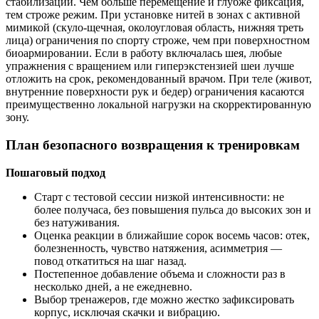
стабилизации. Чем больше перемещение и глубже фиксация,
тем строже режим. При установке нитей в зонах с активной
мимикой (скуло-щечная, околоугловая область, нижняя треть
лица) ограничения по спорту строже, чем при поверхностном
биоармировании. Если в работу включалась шея, любые
упражнения с вращением или гиперэкстензией шеи лучше
отложить на срок, рекомендованный врачом. При теле (живот,
внутренние поверхности рук и бедер) ограничения касаются
преимущественно локальной нагрузки на скорректированную
зону.
План безопасного возвращения к тренировкам
Пошаговый подход
Старт с тестовой сессии низкой интенсивности: не
более получаса, без повышения пульса до высоких зон и
без натуживания.
Оценка реакции в ближайшие сорок восемь часов: отек,
болезненность, чувство натяжения, асимметрия —
повод откатиться на шаг назад.
Постепенное добавление объема и сложности раз в
несколько дней, а не ежедневно.
Выбор тренажеров, где можно жестко зафиксировать
корпус, исключая скачки и вибрацию.