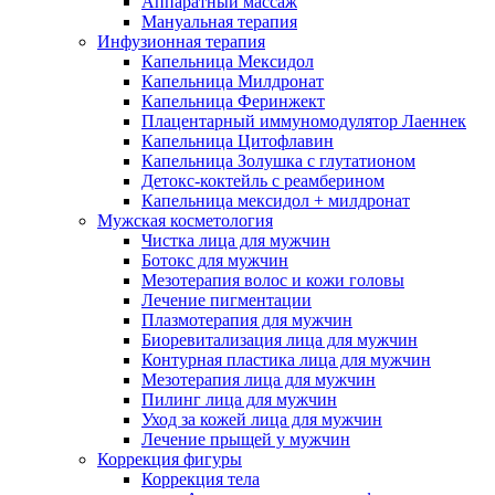
Аппаратный массаж
Мануальная терапия
Инфузионная терапия
Капельница Мексидол
Капельница Милдронат
Капельница Феринжект
Плацентарный иммуномодулятор Лаеннек
Капельница Цитофлавин
Капельница Золушка с глутатионом
Детокс-коктейль с реамберином
Капельница мексидол + милдронат
Мужская косметология
Чистка лица для мужчин
Ботокс для мужчин
Мезотерапия волос и кожи головы
Лечение пигментации
Плазмотерапия для мужчин
Биоревитализация лица для мужчин
Контурная пластика лица для мужчин
Мезотерапия лица для мужчин
Пилинг лица для мужчин
Уход за кожей лица для мужчин
Лечение прыщей у мужчин
Коррекция фигуры
Коррекция тела