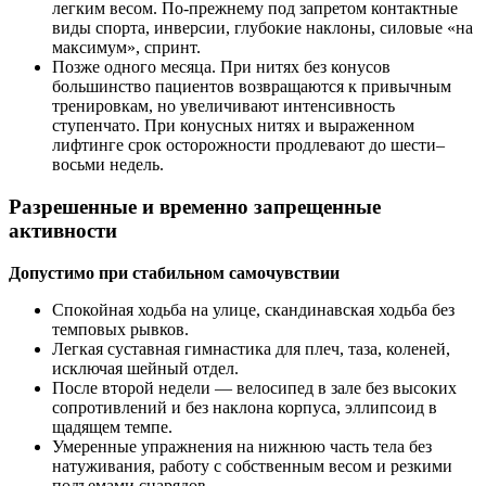
легким весом. По-прежнему под запретом контактные
виды спорта, инверсии, глубокие наклоны, силовые «на
максимум», спринт.
Позже одного месяца. При нитях без конусов
большинство пациентов возвращаются к привычным
тренировкам, но увеличивают интенсивность
ступенчато. При конусных нитях и выраженном
лифтинге срок осторожности продлевают до шести–
восьми недель.
Разрешенные и временно запрещенные
активности
Допустимо при стабильном самочувствии
Спокойная ходьба на улице, скандинавская ходьба без
темповых рывков.
Легкая суставная гимнастика для плеч, таза, коленей,
исключая шейный отдел.
После второй недели — велосипед в зале без высоких
сопротивлений и без наклона корпуса, эллипсоид в
щадящем темпе.
Умеренные упражнения на нижнюю часть тела без
натуживания, работу с собственным весом и резкими
подъемами снарядов.