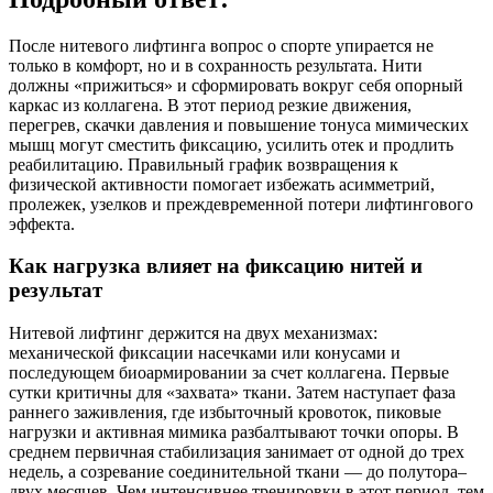
После нитевого лифтинга вопрос о спорте упирается не
только в комфорт, но и в сохранность результата. Нити
должны «прижиться» и сформировать вокруг себя опорный
каркас из коллагена. В этот период резкие движения,
перегрев, скачки давления и повышение тонуса мимических
мышц могут сместить фиксацию, усилить отек и продлить
реабилитацию. Правильный график возвращения к
физической активности помогает избежать асимметрий,
пролежек, узелков и преждевременной потери лифтингового
эффекта.
Как нагрузка влияет на фиксацию нитей и
результат
Нитевой лифтинг держится на двух механизмах:
механической фиксации насечками или конусами и
последующем биоармировании за счет коллагена. Первые
сутки критичны для «захвата» ткани. Затем наступает фаза
раннего заживления, где избыточный кровоток, пиковые
нагрузки и активная мимика разбалтывают точки опоры. В
среднем первичная стабилизация занимает от одной до трех
недель, а созревание соединительной ткани — до полутора–
двух месяцев. Чем интенсивнее тренировки в этот период, тем