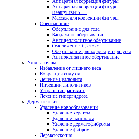
Аппаратная коррекция фигуры
Аппаратная коррекция фигуры
BeautyLizer STT
Массаж для коррекции фигуры
Обертывание
Обертывание для тела
Бандажное обертывание
Антицеллюлитное обертывание
Омоложение + детокс
Обертывание для коррекции фигуры
Антиоксидантное обертывание
Уход за телом
Избавление от лишнего веса
Коррекция силуэта
Лечение целлюлита
Инъекции липолитиков
Устранение растяжек
Лечение гипергидроза
Дерматология
Удаление новообразований
Удаление кератом
Удаление папиллом
Удаление дерматофибромы
Удаление фибром
Дерматоскопия