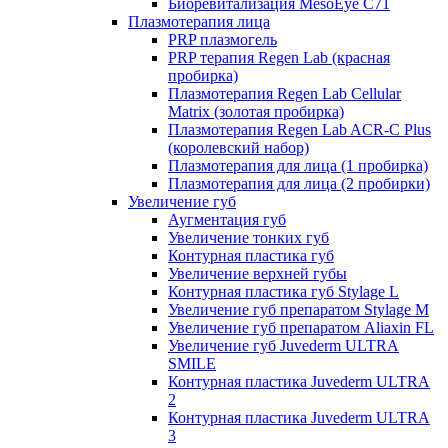
Биоревитализация MesoEye C71
Плазмотерапия лица
PRP плазмогель
PRP терапия Regen Lab (красная
пробирка)
Плазмотерапия Regen Lab Cellular
Matrix (золотая пробирка)
Плазмотерапия Regen Lab ACR-C Plus
(королевский набор)
Плазмотерапия для лица (1 пробирка)
Плазмотерапия для лица (2 пробирки)
Увеличение губ
Аугментация губ
Увеличение тонких губ
Контурная пластика губ
Увеличение верхней губы
Контурная пластика губ Stylage L
Увеличение губ препаратом Stylage M
Увеличение губ препаратом Aliaxin FL
Увеличение губ Juvederm ULTRA
SMILE
Контурная пластика Juvederm ULTRA
2
Контурная пластика Juvederm ULTRA
3