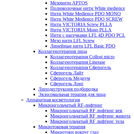
Мезонити APTOS
Полимолочные нити White medience
Нити White Medience PDO MONO
Нити White Medience PDO SCREW
Нити VICTORIA Screw PLLA
Нити VICTORIA Mono PLLA
Нити с насечками LFL 4D PDO PCL
Мезо нити LFL Screw
Линейные нити LFL Basic PDO
Коллагенотерапия лица
Коллагенотерапия Collost micro
Коллагенотерапия Linerase
Коллагенотерапия Сферогель
Сферогель Лайт
Сферогель Медиум
Сферогель Лонг
Липодеструкция подбородка
Экзосомальная терапия для лица
Аппаратная косметология
Микроигольчатый RF-лифтинг
Микроигольчатый RF лифтинг век
Микроигольчатый RF лифтинг живота
Микроигольчатый RF лифтинг тела
Микротоковая терапия
Микротоки вокруг глаз