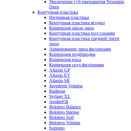
Увеличение губ препаратом Neuramis
Deep
Контурная пластика
Интимная пластика
Контурная пластика ягодиц
Коррекция овала лица
Контурная пластика под глазами
Контурная пластика средней трети
лица
Армирование лица филлерами
Коррекция подбородка
Коррекция носа
Коррекция скул филлерами
Aliaxin GP
Aliaxin EV
Aliaxin SR
Juvederm Voluma
Radiesse
Stylage XL
AestheFill
Belotero Balance
Belotero Intense
Belotero Soft
Belotero Volume
Soprano