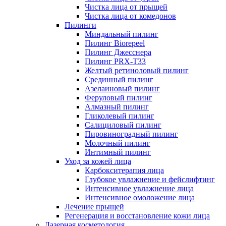
Чистка лица от прыщей
Чистка лица от комедонов
Пилинги
Миндальный пилинг
Пилинг Biorepeel
Пилинг Джесснера
Пилинг PRX-T33
Желтый ретиноловый пилинг
Срединный пилинг
Азелаиновый пилинг
Феруловый пилинг
Алмазный пилинг
Гликолевый пилинг
Салициловый пилинг
Пировиноградный пилинг
Молочный пилинг
Интимный пилинг
Уход за кожей лица
Карбокситерапия лица
Глубокое увлажнение и фейслифтинг
Интенсивное увлажнение лица
Интенсивное омоложение лица
Лечение прыщей
Регенерация и восстановление кожи лица
Лазерная косметология