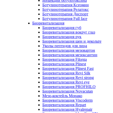
Инъекции ботулотоксина
Ботулинотерапия Ксеомин
Ботулинотерапия Релатокс
Ботулинотерапия Диспорт
Ботулинотерапия Full face
Биоревитализация
Биоревитализация губ
Биоревитализация вокруг глаз
Биоревитализация рук
Биоревитализация шеи и декольте
Уколы пептидов для лица
Биоревитализация мезовартон
Биоревитализация мезоксантин
Биоревитализация Filorga
Биоревитализация Plinest
Биоревитализация Plinest Fast
Биоревитализация Revi Silk
Биоревитализация Revi strong
Биоревитализация Revi eye
Биоревитализация PROFHILO
Биоревитализация Novacutan
Мезо-коктейль Монако
Биоревитализация Viscoderm
Биоревитализация Repart
Биоревитализация Hyalrepair