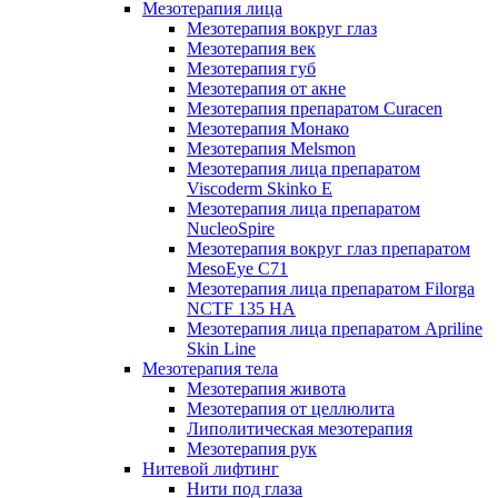
Мезотерапия лица
Мезотерапия вокруг глаз
Мезотерапия век
Мезотерапия губ
Мезотерапия от акне
Мезотерапия препаратом Curacen
Мезотерапия Монако
Мезотерапия Melsmon
Мезотерапия лица препаратом
Viscoderm Skinko E
Мезотерапия лица препаратом
NucleoSpire
Мезотерапия вокруг глаз препаратом
MesoEye С71
Мезотерапия лица препаратом Filorga
NCTF 135 HA
Мезотерапия лица препаратом Apriline
Skin Line
Мезотерапия тела
Мезотерапия живота
Мезотерапия от целлюлита
Липолитическая мезотерапия
Мезотерапия рук
Нитевой лифтинг
Нити под глаза