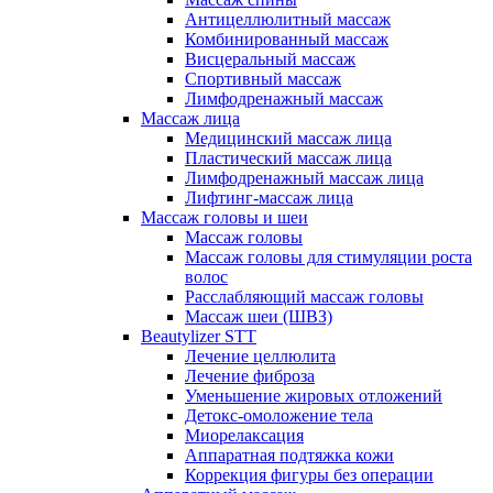
Антицеллюлитный массаж
Комбинированный массаж
Висцеральный массаж
Спортивный массаж
Лимфодренажный массаж
Массаж лица
Медицинский массаж лица
Пластический массаж лица
Лимфодренажный массаж лица
Лифтинг-массаж лица
Массаж головы и шеи
Массаж головы
Массаж головы для стимуляции роста
волос
Расслабляющий массаж головы
Массаж шеи (ШВЗ)
Beautylizer STT
Лечение целлюлита
Лечение фиброза
Уменьшение жировых отложений
Детокс-омоложение тела
Миорелаксация
Аппаратная подтяжка кожи
Коррекция фигуры без операции