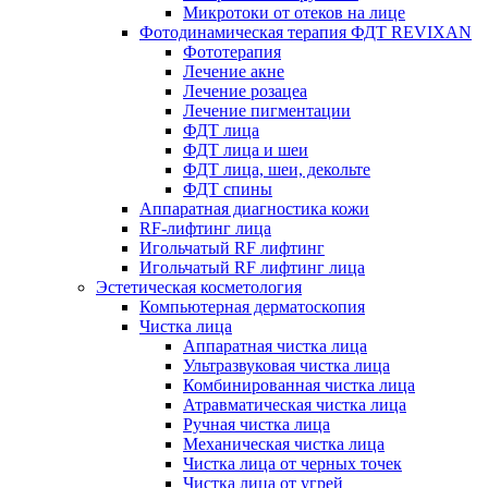
Микротоки от отеков на лице
Фотодинамическая терапия ФДТ REVIXAN
Фототерапия
Лечение акне
Лечение розацеа
Лечение пигментации
ФДТ лица
ФДТ лица и шеи
ФДТ лица, шеи, декольте
ФДТ спины
Аппаратная диагностика кожи
RF-лифтинг лица
Игольчатый RF лифтинг
Игольчатый RF лифтинг лица
Эстетическая косметология
Компьютерная дерматоскопия
Чистка лица
Аппаратная чистка лица
Ультразвуковая чистка лица
Комбинированная чистка лица
Атравматическая чистка лица
Ручная чистка лица
Механическая чистка лица
Чистка лица от черных точек
Чистка лица от угрей