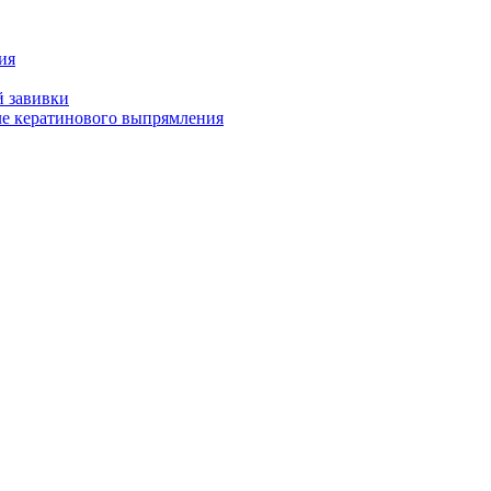
ия
й завивки
ле кератинового выпрямления