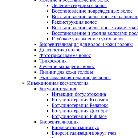
Лечение секущихся волос
Восстановление поврежденных волос
Восстановление волос после окрашиван
Реконструкция волос
Восстановление волос после химическо
Восстановление и уход за волосами пос
Глубокое увлажнение сухих волос
Биоревитализация для волос и кожи головы
Диагностика волос
Фототрихограмма волос
Трихоскопия
Лечение выпадения волос
Пилинг для кожи головы
Экзосомальная терапия для волос
Инъекционная косметология
Ботулинотерапия
Инъекции ботулотоксина
Ботулинотерапия Ксеомин
Ботулинотерапия Релатокс
Ботулинотерапия Диспорт
Ботулинотерапия Full face
Биоревитализация
Биоревитализация губ
Биоревитализация вокруг глаз