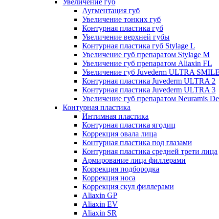
Увеличение губ
Аугментация губ
Увеличение тонких губ
Контурная пластика губ
Увеличение верхней губы
Контурная пластика губ Stylage L
Увеличение губ препаратом Stylage M
Увеличение губ препаратом Aliaxin FL
Увеличение губ Juvederm ULTRA SMIL
Контурная пластика Juvederm ULTRA 2
Контурная пластика Juvederm ULTRA 3
Увеличение губ препаратом Neuramis De
Контурная пластика
Интимная пластика
Контурная пластика ягодиц
Коррекция овала лица
Контурная пластика под глазами
Контурная пластика средней трети лица
Армирование лица филлерами
Коррекция подбородка
Коррекция носа
Коррекция скул филлерами
Aliaxin GP
Aliaxin EV
Aliaxin SR