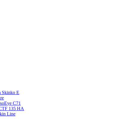
 Skinko E
re
esoEye С71
NCTF 135 HA
kin Line