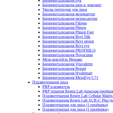
Биоревитализация рук
Биоревитализация шеи и декольте
Уколы пептидов для лица
Биоревитализация мезовартон
Биоревитализация мезоксантин
Биоревитализация Filorga
Биоревитализация Plinest
Биоревитализация Plinest Fast
Биоревитализация Revi Silk
Биоревитализация Revi strong
Биоревитализация Revi eye
Биоревитализация PROFHILO
Биоревитализация Novacutan
Мезо-коктейль Монако
Биоревитализация Viscoderm
Биоревитализация Repart
Биоревитализация Hyalrepair
Биоревитализация MesoEye C71
Плазмотерапия лица
PRP плазмогель
PRP терапия Regen Lab (красная пробир
Плазмотерапия Regen Lab Cellular Matrix
Плазмотерапия Regen Lab ACR-C Plus (к
Плазмотерапия для лица (1 пробирка)
Плазмотерапия для лица (2 пробирки)