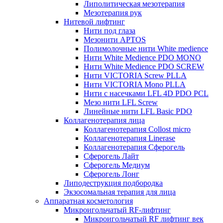
Липолитическая мезотерапия
Мезотерапия рук
Нитевой лифтинг
Нити под глаза
Мезонити APTOS
Полимолочные нити White medience
Нити White Medience PDO MONO
Нити White Medience PDO SCREW
Нити VICTORIA Screw PLLA
Нити VICTORIA Mono PLLA
Нити с насечками LFL 4D PDO PCL
Мезо нити LFL Screw
Линейные нити LFL Basic PDO
Коллагенотерапия лица
Коллагенотерапия Collost micro
Коллагенотерапия Linerase
Коллагенотерапия Сферогель
Сферогель Лайт
Сферогель Медиум
Сферогель Лонг
Липодеструкция подбородка
Экзосомальная терапия для лица
Аппаратная косметология
Микроигольчатый RF-лифтинг
Микроигольчатый RF лифтинг век