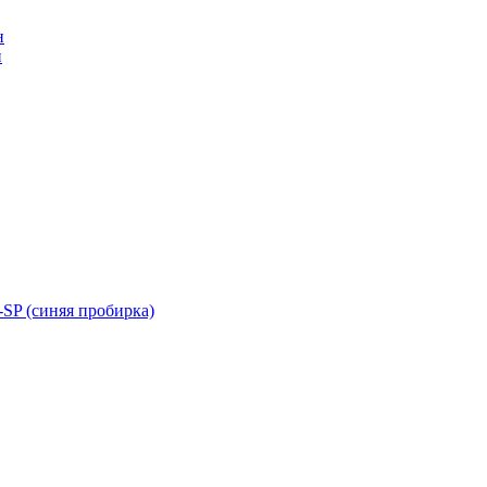
н
н
SP (синяя пробирка)