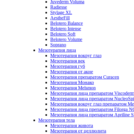
Juvederm Voluma
Radiesse
Stylage XL
AestheFill
Belotero Balance
Belotero Intense
Belotero Soft
Belotero Volume
Soprano
Мезотерапия лица
Мезотерапия вокруг глаз
Мезотерапия век
Мезотерапия губ
Мезотерапия от акне
Мезотерапия препаратом Curacen
Мезотерапия Монако
Мезотерапия Melsmon
Мезотерапия лица препаратом Viscoderm
Мезотерапия лица препаратом NucleoSpi
Мезотерапия вокруг глаз препаратом M
Мезотерапия лица препаратом Filorga 
Мезотерапия лица препаратом Apriline S
Мезотерапия тела
Мезотерапия живота
Мезотерапия от целлюлита