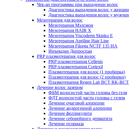
Чек-ап программы при выпадении волос
Диагностика выпадения волос у женщи
Диагностика выпадения волос у мужчи
Мезотерапия для волос
Мезотерапия Мэлсмон
Мезотерапия HAIR X
Мезотерапия Viscoderm Skinko E
Мезотерапия Apriline Hair Line
Мезотерапия Filorga NCTF 135 HA
Инъекции Дипроспан
PRP плазмотерапия для волос
PRP плазмотерапия Cellenis
PRP плазмотерапия Cortexil
Плазмотерапия для волос (1 пробирка)
Плазмотерапия для волос (2 пробирки)
Плазмотерапия Regen Lab BCT RK-BCT-
Лечение волос лазером
ФБМ волосистой части головы без геля
ФДТ волосистой части головы с гелем
Лечение очаговой алопеции
Лечение андрогенной алопеции
Лечение фолликулита
Лечение себорейного дерматита
Лечение псориаза
Лечение и восстановление волос