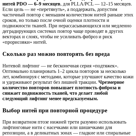
нитей PDO — 6–9 месяцев
, для PLLA/PCL — 12–15 месяцев.
Если цель — не «перетянуть», а поддержать, допустим
частичный повтор с меньшим количеством нитей раньше этих
сроков, но только после очной оценки плотности и
подвижности тканей. При нерассасывающихся или медленно
деградирующих системах повтор чаще проводят в других
векторах и слоях, чтобы не усиливать фиброз и риск
«прорисовки» нитей.
Сколько раз можно повторять без вреда
Нитевой лифтинг — не бесконечная серия «подтяжек».
Оптимально планировать 1–2 цикла повторов за несколько
лет, комбинируя с методами, которые улучшают качество кожи
и удерживают результат без лишней тракции.
Чрезмерное
количество повторов повышает плотность фиброза и
снижает подвижность тканей, что делает любой
следующий лифтинг менее предсказуемым.
Выбор нитей при повторной процедуре
При возвратном птозе нижней трети разумно использовать
лифтинговые нити с насечками или шишечками для
репозиции, а в деликатных зонах — гладкие или спиральные