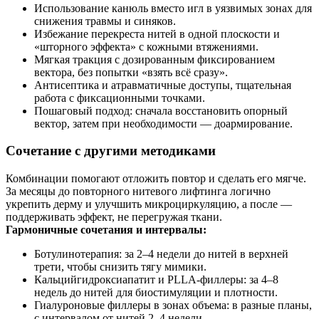
Использование канюль вместо игл в уязвимых зонах для
снижения травмы и синяков.
Избежание перекреста нитей в одной плоскости и
«шторного эффекта» с кожными втяжениями.
Мягкая тракция с дозированным фиксированием
вектора, без попытки «взять всё сразу».
Антисептика и атравматичные доступы, тщательная
работа с фиксационными точками.
Пошаговый подход: сначала восстановить опорный
вектор, затем при необходимости — доармирование.
Сочетание с другими методиками
Комбинации помогают отложить повтор и сделать его мягче.
За месяцы до повторного нитевого лифтинга логично
укрепить дерму и улучшить микроциркуляцию, а после —
поддерживать эффект, не перегружая ткани.
Гармоничные сочетания и интервалы:
Ботулинотерапия: за 2–4 недели до нитей в верхней
трети, чтобы снизить тягу мимики.
Кальцийгидроксиапатит и PLLA-филлеры: за 4–8
недель до нитей для биостимуляции и плотности.
Гиалуроновые филлеры в зонах объема: в разные планы,
с интервалом от нитей 2–4 недели.