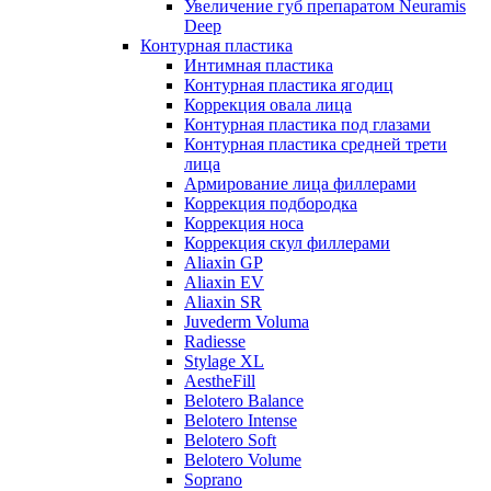
Увеличение губ препаратом Neuramis
Deep
Контурная пластика
Интимная пластика
Контурная пластика ягодиц
Коррекция овала лица
Контурная пластика под глазами
Контурная пластика средней трети
лица
Армирование лица филлерами
Коррекция подбородка
Коррекция носа
Коррекция скул филлерами
Aliaxin GP
Aliaxin EV
Aliaxin SR
Juvederm Voluma
Radiesse
Stylage XL
AestheFill
Belotero Balance
Belotero Intense
Belotero Soft
Belotero Volume
Soprano