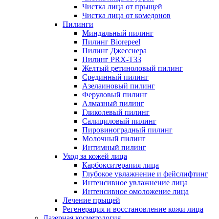
Чистка лица от прыщей
Чистка лица от комедонов
Пилинги
Миндальный пилинг
Пилинг Biorepeel
Пилинг Джесснера
Пилинг PRX-T33
Желтый ретиноловый пилинг
Срединный пилинг
Азелаиновый пилинг
Феруловый пилинг
Алмазный пилинг
Гликолевый пилинг
Салициловый пилинг
Пировиноградный пилинг
Молочный пилинг
Интимный пилинг
Уход за кожей лица
Карбокситерапия лица
Глубокое увлажнение и фейслифтинг
Интенсивное увлажнение лица
Интенсивное омоложение лица
Лечение прыщей
Регенерация и восстановление кожи лица
Лазерная косметология