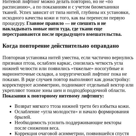
Нитевой лифтинг можно делать повторно, но не «по
расписанию», а по показаниям и с учетом биомеханики
тканей. Успех зависит от типа нитей, глубины их установки,
исходного качества кожи и того, как вы перенесли первую
процедуру.
Главное правило — не спешить и не
накладывать новые нити туда, где ткани еще
перестраиваются после предыдущего вмешательства.
Когда повторение действительно оправдано
Повторная установка нитей уместна, если частично вернулись
признаки птоза, ослаблен каркас, снизилась четкость угла
нижней челюсти или появились «тяжелые» носогубные и
марионеточные складки, а хирургический лифтинг пока не
показан. В ряде случаев повтор выполняют как донастройку:
корректируют асимметрию, поднимают отдельный вектор или
укрепляют тонкие зоны шеи и подподбородочной области.
Показания к повторному нитевому лифтингу:
Возврат мягкого ттоза нижней трети без избытка кожи.
Ослабление «угла молодости» и начало формирования
брылей.
Необходимость усилить поддерживающие векторы
после снижения веса.
Коррекция очаговой асимметрии, появившейся спустя