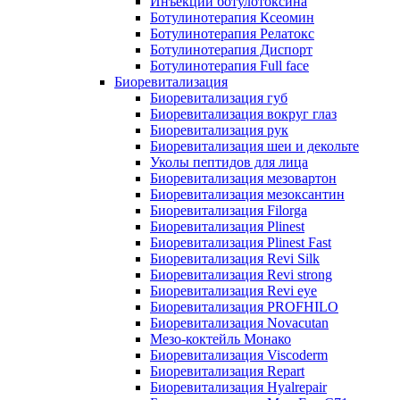
Инъекции ботулотоксина
Ботулинотерапия Ксеомин
Ботулинотерапия Релатокс
Ботулинотерапия Диспорт
Ботулинотерапия Full face
Биоревитализация
Биоревитализация губ
Биоревитализация вокруг глаз
Биоревитализация рук
Биоревитализация шеи и декольте
Уколы пептидов для лица
Биоревитализация мезовартон
Биоревитализация мезоксантин
Биоревитализация Filorga
Биоревитализация Plinest
Биоревитализация Plinest Fast
Биоревитализация Revi Silk
Биоревитализация Revi strong
Биоревитализация Revi eye
Биоревитализация PROFHILO
Биоревитализация Novacutan
Мезо-коктейль Монако
Биоревитализация Viscoderm
Биоревитализация Repart
Биоревитализация Hyalrepair