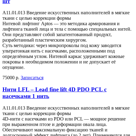
шт
A11.01.013 Введение искусственных наполнителей в мягкие
ткани с целью коррекции формы
Нитевой лифтинг Aptos — это методика армирования и
лифтинга тканей лица и тела с помощью специальных нитей.
Они представляют собой запатентованный продукт,
разработанный пластическим хирургом.
Суть методики: через микропроколы под кожу заводится
ультратонкая нить с насечками, расположенными под
определённым углом. Нитевой каркас удерживает кожные
покровы в необходимом положении и не допускает её
опущение.
75000 р.
Записаться
Нити LFL – Lead fine lift 4D PDO PCL с
насечками 1 нить
A11.01.013 Введение искусственных наполнителей в мягкие
ткани с целью коррекции формы
4D-нити с насечками из PDO или PCL — мощное решение
при выраженном птозе и деформации овала лица.
Обеспечивают максимальную фиксацию тканей и
долгосрочный эффект лифтинга (до 2 лет). Применяются для