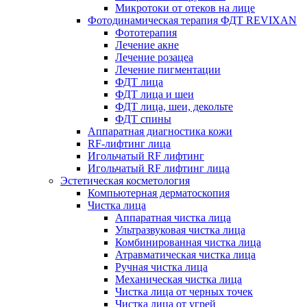
Микротоки от отеков на лице
Фотодинамическая терапия ФДТ REVIXAN
Фототерапия
Лечение акне
Лечение розацеа
Лечение пигментации
ФДТ лица
ФДТ лица и шеи
ФДТ лица, шеи, декольте
ФДТ спины
Аппаратная диагностика кожи
RF-лифтинг лица
Игольчатый RF лифтинг
Игольчатый RF лифтинг лица
Эстетическая косметология
Компьютерная дерматоскопия
Чистка лица
Аппаратная чистка лица
Ультразвуковая чистка лица
Комбинированная чистка лица
Атравматическая чистка лица
Ручная чистка лица
Механическая чистка лица
Чистка лица от черных точек
Чистка лица от угрей