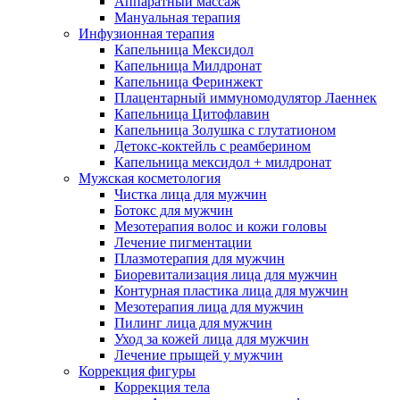
Аппаратный массаж
Мануальная терапия
Инфузионная терапия
Капельница Мексидол
Капельница Милдронат
Капельница Феринжект
Плацентарный иммуномодулятор Лаеннек
Капельница Цитофлавин
Капельница Золушка с глутатионом
Детокс-коктейль с реамберином
Капельница мексидол + милдронат
Мужская косметология
Чистка лица для мужчин
Ботокс для мужчин
Мезотерапия волос и кожи головы
Лечение пигментации
Плазмотерапия для мужчин
Биоревитализация лица для мужчин
Контурная пластика лица для мужчин
Мезотерапия лица для мужчин
Пилинг лица для мужчин
Уход за кожей лица для мужчин
Лечение прыщей у мужчин
Коррекция фигуры
Коррекция тела