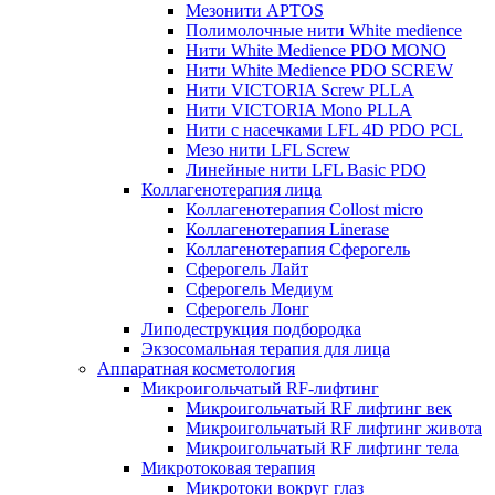
Мезонити APTOS
Полимолочные нити White medience
Нити White Medience PDO MONO
Нити White Medience PDO SCREW
Нити VICTORIA Screw PLLA
Нити VICTORIA Mono PLLA
Нити с насечками LFL 4D PDO PCL
Мезо нити LFL Screw
Линейные нити LFL Basic PDO
Коллагенотерапия лица
Коллагенотерапия Collost micro
Коллагенотерапия Linerase
Коллагенотерапия Сферогель
Сферогель Лайт
Сферогель Медиум
Сферогель Лонг
Липодеструкция подбородка
Экзосомальная терапия для лица
Аппаратная косметология
Микроигольчатый RF-лифтинг
Микроигольчатый RF лифтинг век
Микроигольчатый RF лифтинг живота
Микроигольчатый RF лифтинг тела
Микротоковая терапия
Микротоки вокруг глаз