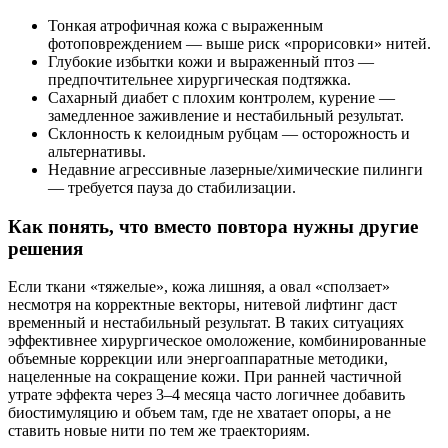
Тонкая атрофичная кожа с выраженным
фотоповреждением — выше риск «прорисовки» нитей.
Глубокие избытки кожи и выраженный птоз —
предпочтительнее хирургическая подтяжка.
Сахарный диабет с плохим контролем, курение —
замедленное заживление и нестабильный результат.
Склонность к келоидным рубцам — осторожность и
альтернативы.
Недавние агрессивные лазерные/химические пилинги
— требуется пауза до стабилизации.
Как понять, что вместо повтора нужны другие
решения
Если ткани «тяжелые», кожа лишняя, а овал «сползает»
несмотря на корректные векторы, нитевой лифтинг даст
временный и нестабильный результат. В таких ситуациях
эффективнее хирургическое омоложение, комбинированные
объемные коррекции или энергоаппаратные методики,
нацеленные на сокращение кожи. При ранней частичной
утрате эффекта через 3–4 месяца часто логичнее добавить
биостимуляцию и объем там, где не хватает опоры, а не
ставить новые нити по тем же траекториям.