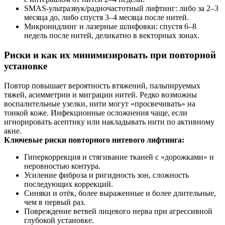
SMAS-ультразвук/радиочастотный лифтинг: либо за 2–3
месяца до, либо спустя 3–4 месяца после нитей.
Микронидлинг и лазерные шлифовки: спустя 6–8
недель после нитей, деликатно в векторных зонах.
Риски и как их минимизировать при повторной
установке
Повтор повышает вероятность втяжений, пальпируемых
тяжей, асимметрии и миграции нитей. Редко возможны
воспалительные узелки, нити могут «просвечивать» на
тонкой коже. Инфекционные осложнения чаще, если
игнорировать асептику или накладывать нити по активному
акне.
Ключевые риски повторного нитевого лифтинга:
Гиперкоррекция и стягивание тканей с «дорожками» и
неровностью контура.
Усиление фиброза и ригидность зон, сложность
последующих коррекций.
Синяки и отёк, более выраженные и более длительные,
чем в первый раз.
Повреждение ветвей лицевого нерва при агрессивной
глубокой установке.