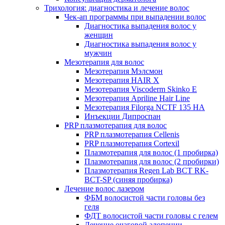
Трихология: диагностика и лечение волос
Чек-ап программы при выпадении волос
Диагностика выпадения волос у
женщин
Диагностика выпадения волос у
мужчин
Мезотерапия для волос
Мезотерапия Мэлсмон
Мезотерапия HAIR X
Мезотерапия Viscoderm Skinko E
Мезотерапия Apriline Hair Line
Мезотерапия Filorga NCTF 135 HA
Инъекции Дипроспан
PRP плазмотерапия для волос
PRP плазмотерапия Cellenis
PRP плазмотерапия Cortexil
Плазмотерапия для волос (1 пробирка)
Плазмотерапия для волос (2 пробирки)
Плазмотерапия Regen Lab BCT RK-
BCT-SP (синяя пробирка)
Лечение волос лазером
ФБМ волосистой части головы без
геля
ФДТ волосистой части головы с гелем
Лечение очаговой алопеции