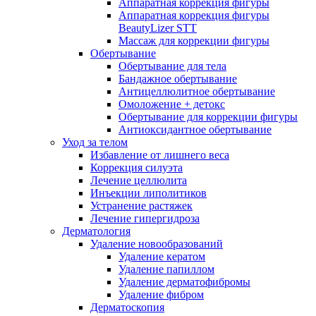
Аппаратная коррекция фигуры
Аппаратная коррекция фигуры
BeautyLizer STT
Массаж для коррекции фигуры
Обертывание
Обертывание для тела
Бандажное обертывание
Антицеллюлитное обертывание
Омоложение + детокс
Обертывание для коррекции фигуры
Антиоксидантное обертывание
Уход за телом
Избавление от лишнего веса
Коррекция силуэта
Лечение целлюлита
Инъекции липолитиков
Устранение растяжек
Лечение гипергидроза
Дерматология
Удаление новообразований
Удаление кератом
Удаление папиллом
Удаление дерматофибромы
Удаление фибром
Дерматоскопия