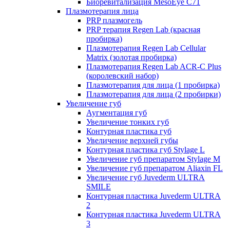
Биоревитализация MesoEye C71
Плазмотерапия лица
PRP плазмогель
PRP терапия Regen Lab (красная
пробирка)
Плазмотерапия Regen Lab Cellular
Matrix (золотая пробирка)
Плазмотерапия Regen Lab ACR-C Plus
(королевский набор)
Плазмотерапия для лица (1 пробирка)
Плазмотерапия для лица (2 пробирки)
Увеличение губ
Аугментация губ
Увеличение тонких губ
Контурная пластика губ
Увеличение верхней губы
Контурная пластика губ Stylage L
Увеличение губ препаратом Stylage M
Увеличение губ препаратом Aliaxin FL
Увеличение губ Juvederm ULTRA
SMILE
Контурная пластика Juvederm ULTRA
2
Контурная пластика Juvederm ULTRA
3