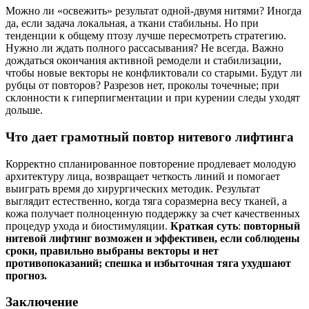
Можно ли «освежить» результат одной-двумя нитями? Иногда
да, если задача локальная, а ткани стабильны. Но при
тенденции к общему птозу лучше пересмотреть стратегию.
Нужно ли ждать полного рассасывания? Не всегда. Важно
дождаться окончания активной ремодели и стабилизации,
чтобы новые векторы не конфликтовали со старыми. Будут ли
рубцы от повторов? Разрезов нет, проколы точечные; при
склонности к гиперпигментации и при курении следы уходят
дольше.
Что дает грамотный повтор нитевого лифтинга
Корректно спланированное повторение продлевает молодую
архитектуру лица, возвращает четкость линий и помогает
выиграть время до хирургических методик. Результат
выглядит естественно, когда тяга соразмерна весу тканей, а
кожа получает полноценную поддержку за счет качественных
процедур ухода и биостимуляции.
Краткая суть
:
повторный
нитевой лифтинг возможен и эффективен, если соблюдены
сроки, правильно выбраны векторы и нет
противопоказаний; спешка и избыточная тяга ухудшают
прогноз.
Заключение