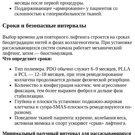
месяцы после первой процедуры.
Поддерживающее «армирование» у пациентов со
склонностью к гипермобильности тканей.
Сроки и безопасные интервалы
Выбор времени для повторного лифтинга строится на сроках
биодеградации нитей и фазах коллагеногенеза. При установке
рассасывающихся систем сначала работает механический
лифтинг, затем — биостимуляция.
Что определяет сроки:
Тип полимера. PDO обычно служит 6–9 месяцев, PLLA
и PCL — 12–18 месяцев, при этом ремоделирование
коллагена продолжается дольше физической резорбции.
Количество и конфигурация насечек: чем агрессивнее
фиксация, тем более выражен фиброз и дольше фаза
стабилизации.
Глубина и плоскость установки: подкожно-жировая
клетчатка и супра-SMAS-плоскость ремоделируются по-
разному.
Поведение тканей пациента: курение, колебания веса,
активная мимика и спорт ускоряют «срыв» лифтинга.
Минимальный разумный интервал для рассасывающихся