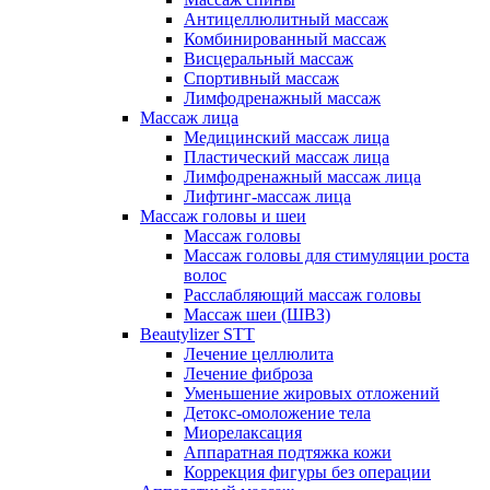
Антицеллюлитный массаж
Комбинированный массаж
Висцеральный массаж
Спортивный массаж
Лимфодренажный массаж
Массаж лица
Медицинский массаж лица
Пластический массаж лица
Лимфодренажный массаж лица
Лифтинг-массаж лица
Массаж головы и шеи
Массаж головы
Массаж головы для стимуляции роста
волос
Расслабляющий массаж головы
Массаж шеи (ШВЗ)
Beautylizer STT
Лечение целлюлита
Лечение фиброза
Уменьшение жировых отложений
Детокс-омоложение тела
Миорелаксация
Аппаратная подтяжка кожи
Коррекция фигуры без операции