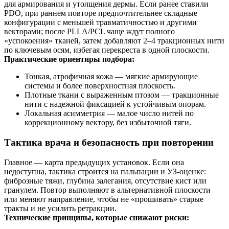
для армирования и утолщения дермы. Если ранее ставили
PDO, при раннем повторе предпочтительнее складные
конфигурации с меньшей травматичностью и другими
векторами; после PLLA/PCL чаще ждут полного
«успокоения» тканей, затем добавляют 2–4 тракционных нити
по ключевым осям, избегая перекреста в одной плоскости.
Практические ориентиры подбора:
Тонкая, атрофичная кожа — мягкие армирующие
системы и более поверхностная плоскость.
Плотные ткани с выраженным птозом — тракционные
нити с надежной фиксацией к устойчивым опорам.
Локальная асимметрия — малое число нитей по
коррекционному вектору, без избыточной тяги.
Тактика врача и безопасность при повторении
Главное — карта предыдущих установок. Если она
недоступна, тактика строится на пальпации и УЗ-оценке:
фиброзные тяжи, глубина залегания, отсутствие кист или
гранулем. Повтор выполняют в альтернативной плоскости
или меняют направление, чтобы не «прошивать» старые
тракты и не усилить ретракции.
Технические принципы, которые снижают риски: