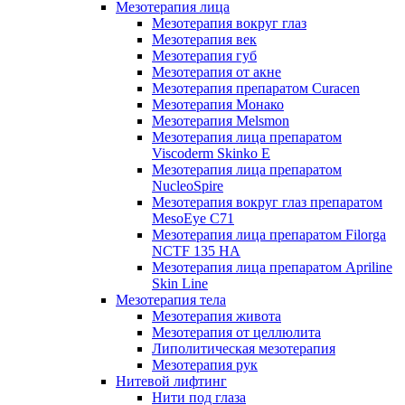
Мезотерапия лица
Мезотерапия вокруг глаз
Мезотерапия век
Мезотерапия губ
Мезотерапия от акне
Мезотерапия препаратом Curacen
Мезотерапия Монако
Мезотерапия Melsmon
Мезотерапия лица препаратом
Viscoderm Skinko E
Мезотерапия лица препаратом
NucleoSpire
Мезотерапия вокруг глаз препаратом
MesoEye С71
Мезотерапия лица препаратом Filorga
NCTF 135 HA
Мезотерапия лица препаратом Apriline
Skin Line
Мезотерапия тела
Мезотерапия живота
Мезотерапия от целлюлита
Липолитическая мезотерапия
Мезотерапия рук
Нитевой лифтинг
Нити под глаза