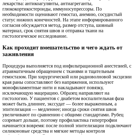
лекарства: антикоагулянты, антиагреганты,
глюкокортикостероиды, иммуносупрессоры. По
необходимости оценивают гемостаз, анемию, сосудистый
статус нижних конечностей. На этапе информированного
согласия обсуждается метод, размер отступа, шовный
материал, срок снятия швов и отправка ткани на
гистологическое исследование.
Как проходит вмешательство и чего ждать от
заживления
Процедура выполняется под инфильтрационной анестезией, с
атравматичным обращением с тканями и тщательным
гемостазом. При хирургической или радиоволновой эксцизии
края раны сопоставляют без напряжения, используют
монофиламентные нити и накладывают повязку,
исключающую мацерацию. Образец направляют на
гистологию. У пациентов с диабетом воспалительная фаза
может быть длиннее, экссудат — более выраженным, а
эпителизация — медленнее; иногда сроки снятия швов
увеличивают по сравнению с общими стандартами. Рубец
созревает дольше, поэтому профилактика гипертрофии
начинается вовремя: после полной эпителизации подключают
силиконовые средства и мягкие методы контроля