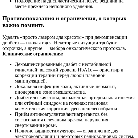
Подозрение на диспластический невус, рецидив на
месте прежнего неполного удаления.
Противопоказания и ограничения, о которых
важно помнить
Удалять «просто лазером для красоты» при декомпенсации
диабета — плохая идея. Некоторые ситуации требуют
отсрочки, а другие — выбора онкологического протокола.
Клинические ограничения:
Декомпенсированный диабет с нестабильной
гликемией; высокий уровень HbA1c — ориентир к
коррекции терапии перед любой плановой
манипуляцией.
Локальная инфекция кожи, активный дерматит,
пиодермия в зоне вмешательства.
Диабетическая стопа, выраженная артериальная ишемия
или отёчный синдром на голенях; плановая
косметическая коррекция здесь нецелесообразна.
Приём антикоагулянтов/антиагрегантов без
согласования с лечащим врачом, нарушения
свёртывания крови.
Наличие кардиостимулятора — ограничение для
электрокоагуляции и некоторых радиоволновых систем.