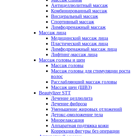
Антицеллюлитный массаж
Комбинированный массаж
Висцеральный массаж
Спортивный массаж
Лимфодренажный массаж
Массаж лица
Медицинский массаж лица
Пластический массаж лица
Лимфодренажный массаж лица
Лифтинг-массаж лица
Массаж головы и шеи
Массаж головы
Массаж головы для стимуляции роста
волос
Расслабляющий массаж головы
Массаж шеи (ШВЗ)
Beautylizer STT
Лечение целлюлита
Лечение фиброза
Уменьшение жировых отложений
Детокс-омоложение тела
Миорелаксация
Аппаратная подтяжка кожи
Коррекция фигуры без операции