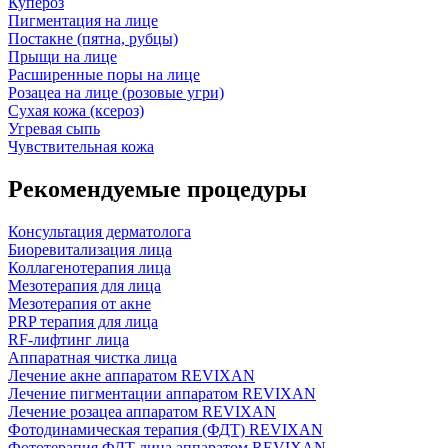
Купероз
Пигментация на лице
Постакне (пятна, рубцы)
Прыщи на лице
Расширенные поры на лице
Розацеа на лице (розовые угри)
Сухая кожа (ксероз)
Угревая сыпь
Чувствительная кожа
Рекомендуемые процедуры
Консультация дерматолога
Биоревитализация лица
Коллагенотерапия лица
Мезотерапия для лица
Мезотерапия от акне
PRP терапия для лица
RF-лифтинг лица
Аппаратная чистка лица
Лечение акне аппаратом REVIXAN
Лечение пигментации аппаратом REVIXAN
Лечение розацеа аппаратом REVIXAN
Фотодинамическая терапия (ФДТ) REVIXAN
Фототерапия ФДТ лица аппаратом REVIXAN