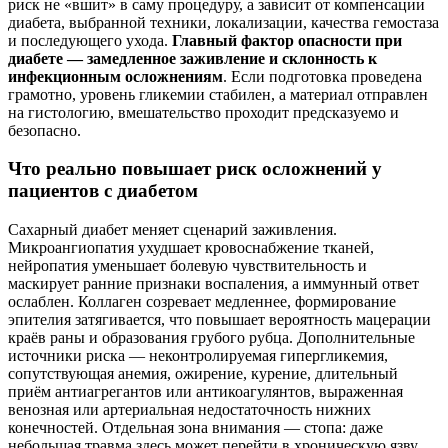
риск не «вшит» в саму процедуру, а зависит от компенсации
диабета, выбранной техники, локализации, качества гемостаза
и последующего ухода.
Главный фактор опасности при
диабете — замедленное заживление и склонность к
инфекционным осложнениям
. Если подготовка проведена
грамотно, уровень гликемии стабилен, а материал отправлен
на гистологию, вмешательство проходит предсказуемо и
безопасно.
Что реально повышает риск осложнений у
пациентов с диабетом
Сахарный диабет меняет сценарий заживления.
Микроангиопатия ухудшает кровоснабжение тканей,
нейропатия уменьшает болевую чувствительность и
маскирует ранние признаки воспаления, а иммунный ответ
ослаблен. Коллаген созревает медленнее, формирование
эпителия затягивается, что повышает вероятность мацерации
краёв раны и образования грубого рубца. Дополнительные
источники риска — неконтролируемая гипергликемия,
сопутствующая анемия, ожирение, курение, длительный
приём антиагрегантов или антикоагулянтов, выраженная
венозная или артериальная недостаточность нижних
конечностей. Отдельная зона внимания — стопа: даже
небольшая травма здесь может перейти в хроническую язву