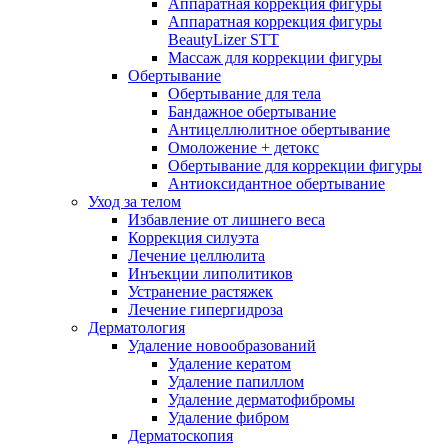
Аппаратная коррекция фигуры
Аппаратная коррекция фигуры
BeautyLizer STT
Массаж для коррекции фигуры
Обертывание
Обертывание для тела
Бандажное обертывание
Антицеллюлитное обертывание
Омоложение + детокс
Обертывание для коррекции фигуры
Антиоксидантное обертывание
Уход за телом
Избавление от лишнего веса
Коррекция силуэта
Лечение целлюлита
Инъекции липолитиков
Устранение растяжек
Лечение гипергидроза
Дерматология
Удаление новообразований
Удаление кератом
Удаление папиллом
Удаление дерматофибромы
Удаление фибром
Дерматоскопия