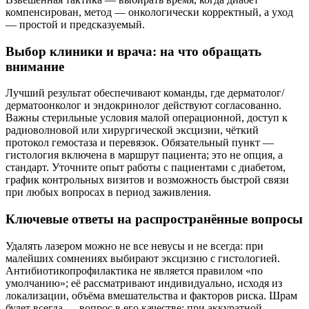
компенсирован, метод — онкологически корректный, а уход
— простой и предсказуемый.
Выбор клиники и врача: на что обращать
внимание
Лучший результат обеспечивают команды, где дерматолог/
дерматоонколог и эндокринолог действуют согласованно.
Важны стерильные условия малой операционной, доступ к
радиоволновой или хирургической эксцизии, чёткий
протокол гемостаза и перевязок. Обязательный пункт —
гистология включена в маршрут пациента; это не опция, а
стандарт. Уточните опыт работы с пациентами с диабетом,
график контрольных визитов и возможность быстрой связи
при любых вопросах в период заживления.
Ключевые ответы на распространённые вопросы
Удалять лазером можно не все невусы и не всегда: при
малейших сомнениях выбирают эксцизию с гистологией.
Антибиотикопрофилактика не является правилом «по
умолчанию»; её рассматривают индивидуально, исходя из
локализации, объёма вмешательства и факторов риска. Шрам
будет всегда — вопрос в его качестве; при аккуратной