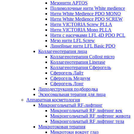
Мезонити APTOS
Полимолочные нити White medience
Нити White Medience PDO MONO
Нити White Medience PDO SCREW
Нити VICTORIA Screw PLLA
Нити VICTORIA Mono PLLA
Нити с насечками LFL 4D PDO PCL
Мезо нити LFL Screw
Линейные нити LFL Basic PDO
Коллагенотерапия лица
Коллагенотерапия Collost micro
Коллагенотерапия Linerase
Коллагенотерапия Сферогель
Сферогель Лайт
Сферогель Медиум
Сферогель Лонг
Липодеструкция подбородка
Экзосомальная терапия для лица
Аппаратная косметология
Микроигольчатый RF-лифтинг
Микроигольчатый RF лифтинг век
Микроигольчатый RF лифтинг живота
Микроигольчатый RF лифтинг тела
Микротоковая терапия
Микротоки вокруг глаз