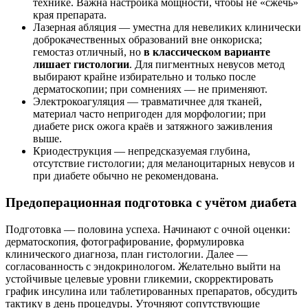
технике. Важна настройка мощности, чтобы не «сжечь»
края препарата.
Лазерная абляция — уместна для невеликих клинически
доброкачественных образований вне онкориска;
гемостаз отличный, но
в классическом варианте
лишает гистологии
. Для пигментных невусов метод
выбирают крайне избирательно и только после
дерматоскопии; при сомнениях — не применяют.
Электрокоагуляция — травматичнее для тканей,
материал часто непригоден для морфологии; при
диабете риск ожога краёв и затяжного заживления
выше.
Криодеструкция — непредсказуемая глубина,
отсутствие гистологии; для меланоцитарных невусов и
при диабете обычно не рекомендована.
Предоперационная подготовка с учётом диабета
Подготовка — половина успеха. Начинают с очной оценки:
дерматоскопия, фотографирование, формулировка
клинического диагноза, план гистологии. Далее —
согласованность с эндокринологом. Желательно выйти на
устойчивые целевые уровни гликемии, скорректировать
график инсулина или таблетированных препаратов, обсудить
тактику в день процедуры. Уточняют сопутствующие