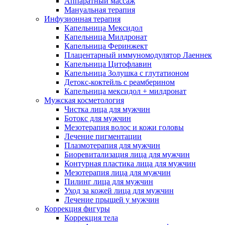
Аппаратный массаж
Мануальная терапия
Инфузионная терапия
Капельница Мексидол
Капельница Милдронат
Капельница Феринжект
Плацентарный иммуномодулятор Лаеннек
Капельница Цитофлавин
Капельница Золушка с глутатионом
Детокс-коктейль с реамберином
Капельница мексидол + милдронат
Мужская косметология
Чистка лица для мужчин
Ботокс для мужчин
Мезотерапия волос и кожи головы
Лечение пигментации
Плазмотерапия для мужчин
Биоревитализация лица для мужчин
Контурная пластика лица для мужчин
Мезотерапия лица для мужчин
Пилинг лица для мужчин
Уход за кожей лица для мужчин
Лечение прыщей у мужчин
Коррекция фигуры
Коррекция тела