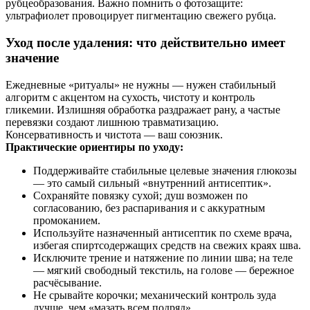
рубцеобразования. Важно помнить о фотозащите:
ультрафиолет провоцирует пигментацию свежего рубца.
Уход после удаления: что действительно имеет
значение
Ежедневные «ритуалы» не нужны — нужен стабильный
алгоритм с акцентом на сухость, чистоту и контроль
гликемии. Излишняя обработка раздражает рану, а частые
перевязки создают лишнюю травматизацию.
Консервативность и чистота — ваш союзник.
Практические ориентиры по уходу:
Поддерживайте стабильные целевые значения глюкозы
— это самый сильный «внутренний антисептик».
Сохраняйте повязку сухой; душ возможен по
согласованию, без распаривания и с аккуратным
промоканием.
Используйте назначенный антисептик по схеме врача,
избегая спиртсодержащих средств на свежих краях шва.
Исключите трение и натяжение по линии шва; на теле
— мягкий свободный текстиль, на голове — бережное
расчёсывание.
Не срывайте корочки; механический контроль зуда
лучше, чем «мазать всем подряд».