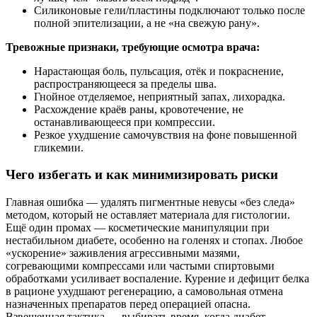
Силиконовые гели/пластины подключают только после
полной эпителизации, а не «на свежую рану».
Тревожные признаки, требующие осмотра врача:
Нарастающая боль, пульсация, отёк и покраснение,
распространяющееся за пределы шва.
Гнойное отделяемое, неприятный запах, лихорадка.
Расхождение краёв раны, кровотечение, не
останавливающееся при компрессии.
Резкое ухудшение самочувствия на фоне повышенной
гликемии.
Чего избегать и как минимизировать риски
Главная ошибка — удалять пигментные невусы «без следа»
методом, который не оставляет материала для гистологии.
Ещё один промах — косметические манипуляции при
нестабильном диабете, особенно на голенях и стопах. Любое
«ускорение» заживления агрессивными мазями,
согревающими компрессами или частыми спиртовыми
обработками усиливает воспаление. Курение и дефицит белка
в рационе ухудшают регенерацию, а самовольная отмена
назначенных препаратов перед операцией опасна.
Взвешенная тактика — выбирать время, когда диабет