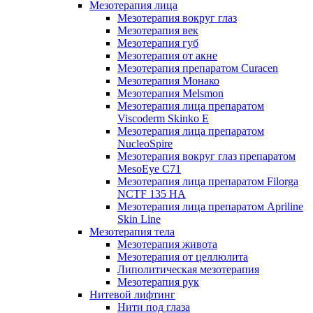
Мезотерапия лица
Мезотерапия вокруг глаз
Мезотерапия век
Мезотерапия губ
Мезотерапия от акне
Мезотерапия препаратом Curacen
Мезотерапия Монако
Мезотерапия Melsmon
Мезотерапия лица препаратом
Viscoderm Skinko E
Мезотерапия лица препаратом
NucleoSpire
Мезотерапия вокруг глаз препаратом
MesoEye С71
Мезотерапия лица препаратом Filorga
NCTF 135 HA
Мезотерапия лица препаратом Apriline
Skin Line
Мезотерапия тела
Мезотерапия живота
Мезотерапия от целлюлита
Липолитическая мезотерапия
Мезотерапия рук
Нитевой лифтинг
Нити под глаза