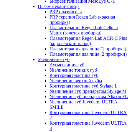
Биоревитализация MesoEye C71
Плазмотерапия лица
PRP плазмогель
PRP терапия Regen Lab (красная
пробирка)
Плазмотерапия Regen Lab Cellular
Matrix (золотая пробирка)
Плазмотерапия Regen Lab ACR-C Plus
(королевский набор)
Плазмотерапия для лица (1 пробирка)
Плазмотерапия для лица (2 пробирки)
Увеличение губ
Аугментация губ
Увеличение тонких губ
Контурная пластика губ
Увеличение верхней губы
Контурная пластика губ Stylage L
Увеличение губ препаратом Stylage M
Увеличение губ препаратом Aliaxin FL
Увеличение губ Juvederm ULTRA
SMILE
Контурная пластика Juvederm ULTRA
2
Контурная пластика Juvederm ULTRA
3