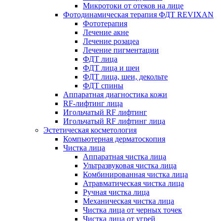
Микротоки от отеков на лице
Фотодинамическая терапия ФДТ REVIXAN
Фототерапия
Лечение акне
Лечение розацеа
Лечение пигментации
ФДТ лица
ФДТ лица и шеи
ФДТ лица, шеи, декольте
ФДТ спины
Аппаратная диагностика кожи
RF-лифтинг лица
Игольчатый RF лифтинг
Игольчатый RF лифтинг лица
Эстетическая косметология
Компьютерная дерматоскопия
Чистка лица
Аппаратная чистка лица
Ультразвуковая чистка лица
Комбинированная чистка лица
Атравматическая чистка лица
Ручная чистка лица
Механическая чистка лица
Чистка лица от черных точек
Чистка лица от угрей