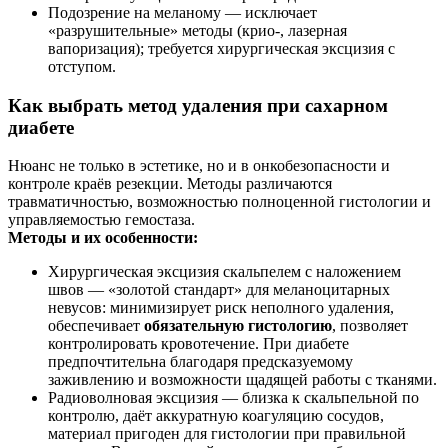
Подозрение на меланому — исключает
«разрушительные» методы (крио-, лазерная
вапоризация); требуется хирургическая эксцизия с
отступом.
Как выбрать метод удаления при сахарном
диабете
Нюанс не только в эстетике, но и в онкобезопасности и
контроле краёв резекции. Методы различаются
травматичностью, возможностью полноценной гистологии и
управляемостью гемостаза.
Методы и их особенности:
Хирургическая эксцизия скальпелем с наложением
швов — «золотой стандарт» для меланоцитарных
невусов: минимизирует риск неполного удаления,
обеспечивает
обязательную гистологию
, позволяет
контролировать кровотечение. При диабете
предпочтительна благодаря предсказуемому
заживлению и возможности щадящей работы с тканями.
Радиоволновая эксцизия — близка к скальпельной по
контролю, даёт аккуратную коагуляцию сосудов,
материал пригоден для гистологии при правильной