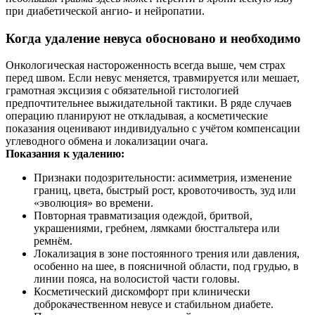
при диабетической ангио- и нейропатии.
Когда удаление невуса обосновано и необходимо
Онкологическая настороженность всегда выше, чем страх
перед швом. Если невус меняется, травмируется или мешает,
грамотная эксцизия с обязательной гистологией
предпочтительнее выжидательной тактики. В ряде случаев
операцию планируют не откладывая, а косметические
показания оценивают индивидуально с учётом компенсации
углеводного обмена и локализации очага.
Показания к удалению:
Признаки подозрительности: асимметрия, изменение
границ, цвета, быстрый рост, кровоточивость, зуд или
«эволюция» во времени.
Повторная травматизация одеждой, бритвой,
украшениями, гребнем, лямками бюстгальтера или
ремнём.
Локализация в зоне постоянного трения или давления,
особенно на шее, в поясничной области, под грудью, в
линии пояса, на волосистой части головы.
Косметический дискомфорт при клинически
доброкачественном невусе и стабильном диабете.