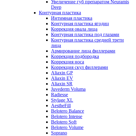
Увеличение губ препаратом Neuramis
Deep
Контурная пластика
Интимная пластика
Контурная пластика ягодиц
Коррекция овала лица
Контурная пластика под глазами
Контурная пластика средней трети
лица
Армирование лица филлерами
Коррекция подбородка
Коррекция носа
Коррекция скул филлерами
Aliaxin GP
Aliaxin EV
Aliaxin SR
Juvederm Voluma
Radiesse
Stylage XL
AestheFill
Belotero Balance
Belotero Intense
Belotero Soft
Belotero Volume
Soprano