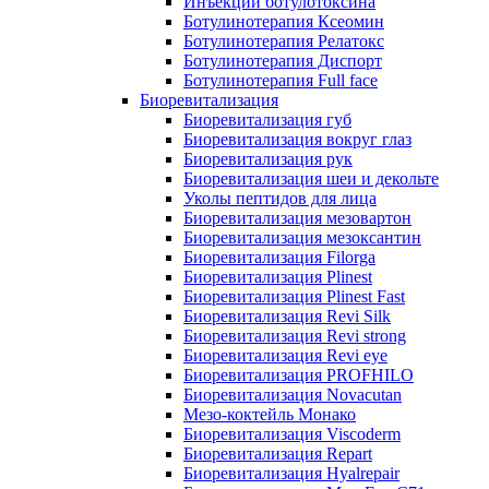
Инъекции ботулотоксина
Ботулинотерапия Ксеомин
Ботулинотерапия Релатокс
Ботулинотерапия Диспорт
Ботулинотерапия Full face
Биоревитализация
Биоревитализация губ
Биоревитализация вокруг глаз
Биоревитализация рук
Биоревитализация шеи и декольте
Уколы пептидов для лица
Биоревитализация мезовартон
Биоревитализация мезоксантин
Биоревитализация Filorga
Биоревитализация Plinest
Биоревитализация Plinest Fast
Биоревитализация Revi Silk
Биоревитализация Revi strong
Биоревитализация Revi eye
Биоревитализация PROFHILO
Биоревитализация Novacutan
Мезо-коктейль Монако
Биоревитализация Viscoderm
Биоревитализация Repart
Биоревитализация Hyalrepair