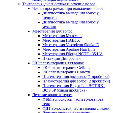
Трихология: диагностика и лечение волос
Чек-ап программы при выпадении волос
Диагностика выпадения волос у
женщин
Диагностика выпадения волос у
мужчин
Мезотерапия для волос
Мезотерапия Мэлсмон
Мезотерапия HAIR X
Мезотерапия Viscoderm Skinko E
Мезотерапия Apriline Hair Line
Мезотерапия Filorga NCTF 135 HA
Инъекции Дипроспан
PRP плазмотерапия для волос
PRP плазмотерапия Cellenis
PRP плазмотерапия Cortexil
Плазмотерапия для волос (1 пробирка)
Плазмотерапия для волос (2 пробирки)
Плазмотерапия Regen Lab BCT RK-
BCT-SP (синяя пробирка)
Лечение волос лазером
ФБМ волосистой части головы без
геля
ФДТ волосистой части головы с гелем
Лечение очаговой алопеции