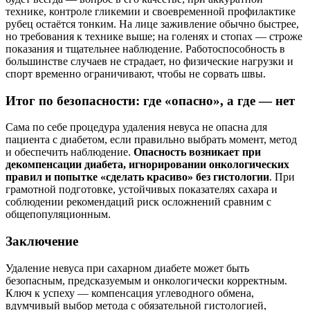
технике, контроле гликемии и своевременной профилактике
рубец остаётся тонким. На лице заживление обычно быстрее,
но требования к технике выше; на голенях и стопах — строже
показания и тщательнее наблюдение. Работоспособность в
большинстве случаев не страдает, но физические нагрузки и
спорт временно ограничивают, чтобы не сорвать швы.
Итог по безопасности: где «опасно», а где — нет
Сама по себе процедура удаления невуса не опасна для
пациента с диабетом, если правильно выбрать момент, метод
и обеспечить наблюдение.
Опасность возникает при
декомпенсации диабета, игнорировании онкологических
правил и попытке «сделать красиво» без гистологии
. При
грамотной подготовке, устойчивых показателях сахара и
соблюдении рекомендаций риск осложнений сравним с
общепопуляционным.
Заключение
Удаление невуса при сахарном диабете может быть
безопасным, предсказуемым и онкологически корректным.
Ключ к успеху — компенсация углеводного обмена,
вдумчивый выбор метода с обязательной гистологией,