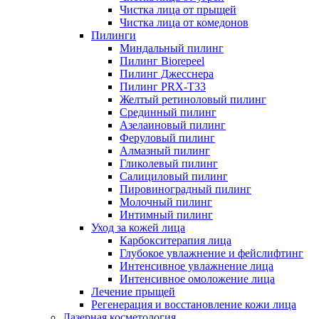
Чистка лица от прыщей
Чистка лица от комедонов
Пилинги
Миндальный пилинг
Пилинг Biorepeel
Пилинг Джесснера
Пилинг PRX-T33
Желтый ретиноловый пилинг
Срединный пилинг
Азелаиновый пилинг
Феруловый пилинг
Алмазный пилинг
Гликолевый пилинг
Салициловый пилинг
Пировиноградный пилинг
Молочный пилинг
Интимный пилинг
Уход за кожей лица
Карбокситерапия лица
Глубокое увлажнение и фейслифтинг
Интенсивное увлажнение лица
Интенсивное омоложение лица
Лечение прыщей
Регенерация и восстановление кожи лица
Лазерная косметология