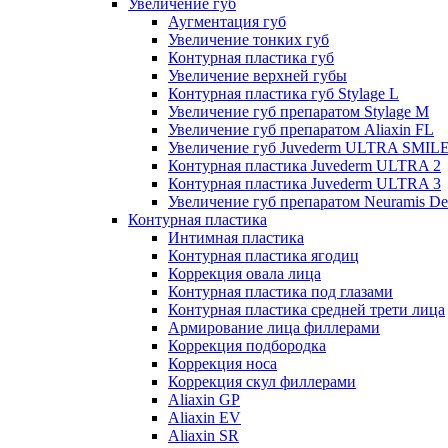
Увеличение губ
Аугментация губ
Увеличение тонких губ
Контурная пластика губ
Увеличение верхней губы
Контурная пластика губ Stylage L
Увеличение губ препаратом Stylage M
Увеличение губ препаратом Aliaxin FL
Увеличение губ Juvederm ULTRA SMIL
Контурная пластика Juvederm ULTRA 2
Контурная пластика Juvederm ULTRA 3
Увеличение губ препаратом Neuramis De
Контурная пластика
Интимная пластика
Контурная пластика ягодиц
Коррекция овала лица
Контурная пластика под глазами
Контурная пластика средней трети лица
Армирование лица филлерами
Коррекция подбородка
Коррекция носа
Коррекция скул филлерами
Aliaxin GP
Aliaxin EV
Aliaxin SR