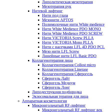
Липолитическая мезотерапия
Мезотерапия рук
Нитевой лифтинг
Нити под глаза
Мезонити APTOS
Полимолочные нити White medience
Нити White Medience PDO MONO
Нити White Medience PDO SCREW
Нити VICTORIA Screw PLLA
Нити VICTORIA Mono PLLA
Нити с насечками LFL 4D PDO PCL
Мезо нити LFL Screw
Линейные нити LFL Basic PDO
Коллагенотерапия лица
Коллагенотерапия Collost micro
Коллагенотерапия Linerase
Коллагенотерапия Сферогель
Сферогель Лайт
Сферогель Медиум
Сферогель Лонг
Липодеструкция подбородка
Экзосомальная терапия для лица
Аппаратная косметология
Микроигольчатый RF-лифтинг
Микроигольчатый RF лифтинг век