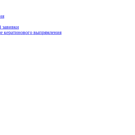
ия
й завивки
ле кератинового выпрямления