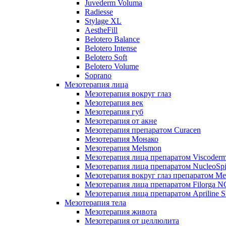
Juvederm Voluma
Radiesse
Stylage XL
AestheFill
Belotero Balance
Belotero Intense
Belotero Soft
Belotero Volume
Soprano
Мезотерапия лица
Мезотерапия вокруг глаз
Мезотерапия век
Мезотерапия губ
Мезотерапия от акне
Мезотерапия препаратом Curacen
Мезотерапия Монако
Мезотерапия Melsmon
Мезотерапия лица препаратом Viscoderm
Мезотерапия лица препаратом NucleoSpi
Мезотерапия вокруг глаз препаратом M
Мезотерапия лица препаратом Filorga 
Мезотерапия лица препаратом Apriline S
Мезотерапия тела
Мезотерапия живота
Мезотерапия от целлюлита