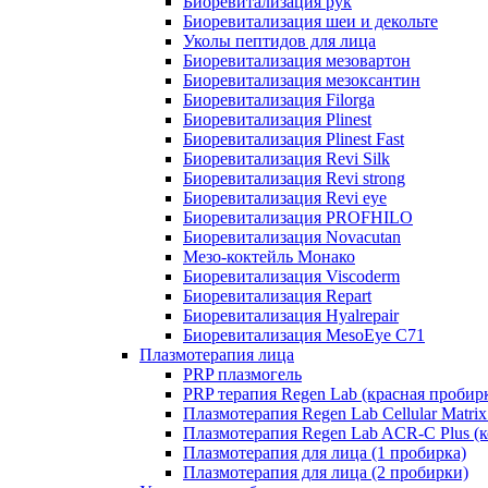
Биоревитализация рук
Биоревитализация шеи и декольте
Уколы пептидов для лица
Биоревитализация мезовартон
Биоревитализация мезоксантин
Биоревитализация Filorga
Биоревитализация Plinest
Биоревитализация Plinest Fast
Биоревитализация Revi Silk
Биоревитализация Revi strong
Биоревитализация Revi eye
Биоревитализация PROFHILO
Биоревитализация Novacutan
Мезо-коктейль Монако
Биоревитализация Viscoderm
Биоревитализация Repart
Биоревитализация Hyalrepair
Биоревитализация MesoEye C71
Плазмотерапия лица
PRP плазмогель
PRP терапия Regen Lab (красная пробир
Плазмотерапия Regen Lab Cellular Matrix
Плазмотерапия Regen Lab ACR-C Plus (к
Плазмотерапия для лица (1 пробирка)
Плазмотерапия для лица (2 пробирки)