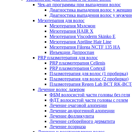
Чек-ап программы при выпадении волос
Диагностика выпадения волос у женщи
Диагностика выпадения волос у мужчи
Мезотерапия для волос
Мезотерапия Мэлсмон
Мезотерапия HAIR X
Мезотерапия Viscoderm Skinko E
Мезотерапия Apriline Hair Line
Мезотерапия Filorga NCTF 135 HA
Инъекции Дипроспан
PRP плазмотерапия для волос
PRP плазмотерапия Cellenis
PRP плазмотерапия Cortexil
Плазмотерапия для волос (1 пробирка)
Плазмотерапия для волос (2 пробирки)
Плазмотерапия Regen Lab BCT RK-BCT-
Лечение волос лазером
ФБМ волосистой части головы без геля
ФДТ волосистой части головы с гелем
Лечение очаговой алопеции
Лечение андрогенной алопеции
Лечение фолликулита
Лечение себорейного дерматита
Лечение псориаза
Лечение и восстановление волос