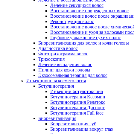
Лечение секущихся волос
Восстановление поврежденных волос
Восстановление волос после окрашиван
Реконструкция волос
Восстановление волос после химическо
Восстановление и уход за волосами пос
Глубокое увлажнение сухих волос
Биоревитализация для волос и кожи головы
Диагностика волос
Фототрихограмма волос
Трихоскопия
Лечение выпадения волос
Пилинг для кожи головы
Экзосомальная терапия для волос
Инъекционная косметология
Ботулинотерапия
Инъекции ботулотоксина
Ботулинотерапия Ксеомин
Ботулинотерапия Релатокс
Ботулинотерапия Диспорт
Ботулинотерапия Full face
Биоревитализация
Биоревитализация губ
Биоревитализация вокруг глаз