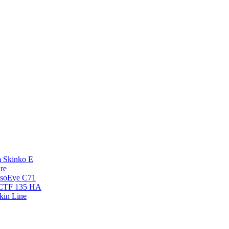
 Skinko E
re
esoEye С71
NCTF 135 HA
kin Line