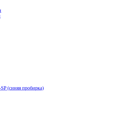
н
н
SP (синяя пробирка)