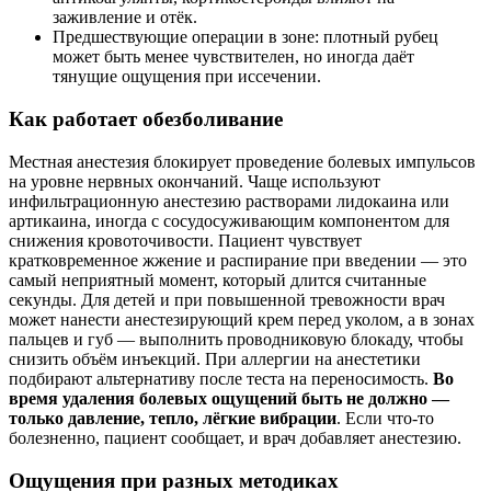
заживление и отёк.
Предшествующие операции в зоне: плотный рубец
может быть менее чувствителен, но иногда даёт
тянущие ощущения при иссечении.
Как работает обезболивание
Местная анестезия блокирует проведение болевых импульсов
на уровне нервных окончаний. Чаще используют
инфильтрационную анестезию растворами лидокаина или
артикаина, иногда с сосудосуживающим компонентом для
снижения кровоточивости. Пациент чувствует
кратковременное жжение и распирание при введении — это
самый неприятный момент, который длится считанные
секунды. Для детей и при повышенной тревожности врач
может нанести анестезирующий крем перед уколом, а в зонах
пальцев и губ — выполнить проводниковую блокаду, чтобы
снизить объём инъекций. При аллергии на анестетики
подбирают альтернативу после теста на переносимость.
Во
время удаления болевых ощущений быть не должно —
только давление, тепло, лёгкие вибрации
. Если что-то
болезненно, пациент сообщает, и врач добавляет анестезию.
Ощущения при разных методиках