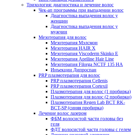
Трихология: диагностика и лечение волос
Чек-ап программы при выпадении волос
Диагностика выпадения волос у
женщин
Диагностика выпадения волос у
мужчин
Мезотерапия для волос
Мезотерапия Мэлсмон
Мезотерапия HAIR X
Мезотерапия Viscoderm Skinko E
Мезотерапия Apriline Hair Line
Мезотерапия Filorga NCTF 135 HA
Инъекции Дипроспан
PRP плазмотерапия для волос
PRP плазмотерапия Cellenis
PRP плазмотерапия Cortexil
Плазмотерапия для волос (1 пробирка)
Плазмотерапия для волос (2 пробирки)
Плазмотерапия Regen Lab BCT RK-
BCT-SP (синяя пробирка)
Лечение волос лазером
ФБМ волосистой части головы без
геля
ФДТ волосистой части головы с гелем
Лечение очаговой алопеции