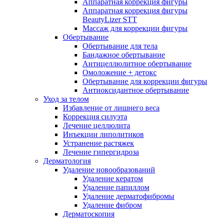
Аппаратная коррекция фигуры
Аппаратная коррекция фигуры
BeautyLizer STT
Массаж для коррекции фигуры
Обертывание
Обертывание для тела
Бандажное обертывание
Антицеллюлитное обертывание
Омоложение + детокс
Обертывание для коррекции фигуры
Антиоксидантное обертывание
Уход за телом
Избавление от лишнего веса
Коррекция силуэта
Лечение целлюлита
Инъекции липолитиков
Устранение растяжек
Лечение гипергидроза
Дерматология
Удаление новообразований
Удаление кератом
Удаление папиллом
Удаление дерматофибромы
Удаление фибром
Дерматоскопия