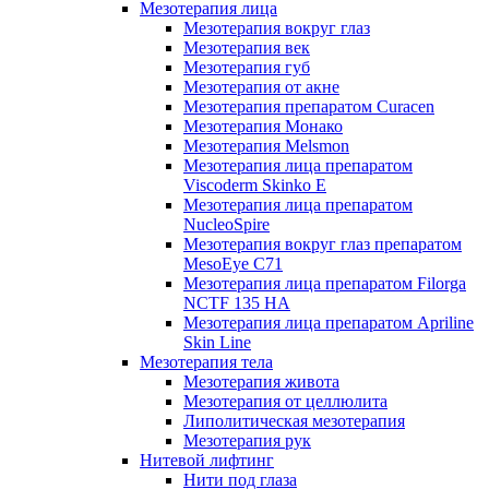
Мезотерапия лица
Мезотерапия вокруг глаз
Мезотерапия век
Мезотерапия губ
Мезотерапия от акне
Мезотерапия препаратом Curacen
Мезотерапия Монако
Мезотерапия Melsmon
Мезотерапия лица препаратом
Viscoderm Skinko E
Мезотерапия лица препаратом
NucleoSpire
Мезотерапия вокруг глаз препаратом
MesoEye С71
Мезотерапия лица препаратом Filorga
NCTF 135 HA
Мезотерапия лица препаратом Apriline
Skin Line
Мезотерапия тела
Мезотерапия живота
Мезотерапия от целлюлита
Липолитическая мезотерапия
Мезотерапия рук
Нитевой лифтинг
Нити под глаза