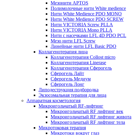
Мезонити APTOS
Полимолочные нити White medience
Нити White Medience PDO MONO
Нити White Medience PDO SCREW
Нити VICTORIA Screw PLLA
Нити VICTORIA Mono PLLA
Нити с насечками LFL 4D PDO PCL
Мезо нити LFL Screw
Линейные нити LFL Basic PDO
Коллагенотерапия лица
Коллагенотерапия Collost micro
Коллагенотерапия Linerase
Коллагенотерапия Сферогель
Сферогель Лайт
Сферогель Медиум
Сферогель Лонг
Липодеструкция подбородка
Экзосомальная терапия для лица
Аппаратная косметология
Микроигольчатый RF-лифтинг
Микроигольчатый RF лифтинг век
Микроигольчатый RF лифтинг живота
Микроигольчатый RF лифтинг тела
Микротоковая терапия
Микротоки вокруг глаз