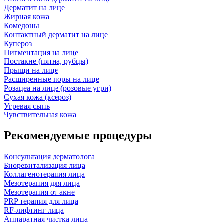
Дерматит на лице
Жирная кожа
Комедоны
Контактный дерматит на лице
Купероз
Пигментация на лице
Постакне (пятна, рубцы)
Прыщи на лице
Расширенные поры на лице
Розацеа на лице (розовые угри)
Сухая кожа (ксероз)
Угревая сыпь
Чувствительная кожа
Рекомендуемые процедуры
Консультация дерматолога
Биоревитализация лица
Коллагенотерапия лица
Мезотерапия для лица
Мезотерапия от акне
PRP терапия для лица
RF-лифтинг лица
Аппаратная чистка лица