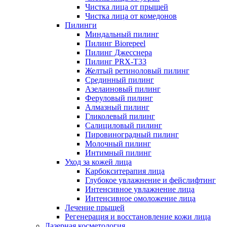
Чистка лица от прыщей
Чистка лица от комедонов
Пилинги
Миндальный пилинг
Пилинг Biorepeel
Пилинг Джесснера
Пилинг PRX-T33
Желтый ретиноловый пилинг
Срединный пилинг
Азелаиновый пилинг
Феруловый пилинг
Алмазный пилинг
Гликолевый пилинг
Салициловый пилинг
Пировиноградный пилинг
Молочный пилинг
Интимный пилинг
Уход за кожей лица
Карбокситерапия лица
Глубокое увлажнение и фейслифтинг
Интенсивное увлажнение лица
Интенсивное омоложение лица
Лечение прыщей
Регенерация и восстановление кожи лица
Лазерная косметология