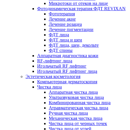
Микротоки от отеков на лице
Фотодинамическая терапия ФДТ REVIXAN
Фототерапия
Лечение акне
Лечение розацеа
Лечение пигментации
ФДТ лица
ФДТ лица и шеи
ФДТ лица, шеи, декольте
ФДТ спины
Аппаратная диагностика кожи
RF-лифтинг лица
Игольчатый RF лифтинг
Игольчатый RF лифтинг лица
Эстетическая косметология
Компьютерная дерматоскопия
Чистка лица
Аппаратная чистка лица
Ультразвуковая чистка лица
Комбинированная чистка лица
Атравматическая чистка лица
Ручная чистка лица
Механическая чистка лица
Чистка лица от черных точек
Чистка лица от угрей