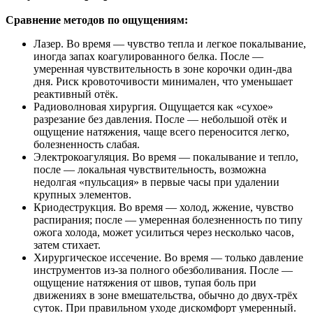
Сравнение методов по ощущениям:
Лазер. Во время — чувство тепла и легкое покалывание,
иногда запах коагулированного белка. После —
умеренная чувствительность в зоне корочки один‑два
дня. Риск кровоточивости минимален, что уменьшает
реактивный отёк.
Радиоволновая хирургия. Ощущается как «сухое»
разрезание без давления. После — небольшой отёк и
ощущение натяжения, чаще всего переносится легко,
болезненность слабая.
Электрокоагуляция. Во время — покалывание и тепло,
после — локальная чувствительность, возможна
недолгая «пульсация» в первые часы при удалении
крупных элементов.
Криодеструкция. Во время — холод, жжение, чувство
распирания; после — умеренная болезненность по типу
ожога холода, может усилиться через несколько часов,
затем стихает.
Хирургическое иссечение. Во время — только давление
инструментов из‑за полного обезболивания. После —
ощущение натяжения от швов, тупая боль при
движениях в зоне вмешательства, обычно до двух‑трёх
суток. При правильном уходе дискомфорт умеренный.