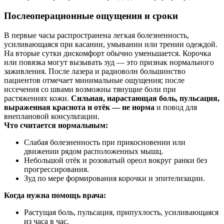
Послеоперационные ощущения и сроки
В первые часы распространена легкая болезненность,
усиливающаяся при касании, умывании или трении одеждой.
На вторые сутки дискомфорт обычно уменьшается. Корочка
или повязка могут вызывать зуд — это признак нормального
заживления. После лазера и радиоволн большинство
пациентов отмечает минимальные ощущения; после
иссечения со швами возможны тянущие боли при
растяжениях кожи.
Сильная, нарастающая боль, пульсация,
выраженная краснота и отёк — не норма
и повод для
внеплановой консультации.
Что считается нормальным:
Слабая болезненность при прикосновении или
движении рядом расположенных мышц.
Небольшой отёк и розоватый ореол вокруг ранки без
прогрессирования.
Зуд по мере формирования корочки и эпителизации.
Когда нужна помощь врача:
Растущая боль, пульсация, припухлость, усиливающаяся
из часа в час.