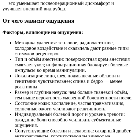
— это уменьшает послеоперационный дискомфорт и
улучшает внешний вид рубца.
От чего зависят ощущения
Факторы, влияющие на ощущения:
Методика удаления: тепловое, радиочастотное,
холодовое воздействие и скальпель дают разные типы
стимулов рецепторов.
Тип и объём анестезии: поверхностная крем‑анестезия
смягчает укол; инфильтрационная блокирует болевые
импульсы во время манипуляции.
Локализация: лицо, шея, подмышечные области и
гениталии чувствительнее; спина и бедро — менее
реактивны.
Размер и глубина невуса: чем больше тканевой объём,
тем выше вероятность умеренной болезненности после.
Состояние кожи: воспаление, частая травматизация,
солнечные ожоги усиливают реактивность.
Индивидуальный болевой порог и уровень тревоги:
ожидание боли способно усиливать субъективные
ощущения.
Сопутствующие болезни и лекарства: сахарный диабет,
антикоагулянты, кортикостероиды влияют на