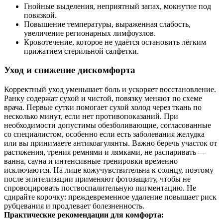
Гнойные выделения, неприятный запах, мокнутие под
повязкой.
Повышение температуры, выраженная слабость,
увеличение регионарных лимфоузлов.
Кровотечение, которое не удаётся остановить лёгким
прижатием стерильной салфетки.
Уход и снижение дискомфорта
Корректный уход уменьшает боль и ускоряет восстановление.
Ранку содержат сухой и чистой, повязку меняют по схеме
врача. Первые сутки помогает сухой холод через ткань по
несколько минут, если нет противопоказаний. При
необходимости допустимы обезболивающие, согласованные
со специалистом, особенно если есть заболевания желудка
или вы принимаете антикоагулянты. Важно беречь участок от
растяжения, трения ремнями и лямками, не распаривать —
ванна, сауна и интенсивные тренировки временно
исключаются. На лице кожучувствительна к солнцу, поэтому
после эпителизации применяют фотозащиту, чтобы не
спровоцировать поствоспалительную пигментацию. Не
сдирайте корочку: преждевременное удаление повышает риск
рубцевания и продлевает болезненность.
Практические рекомендации для комфорта: