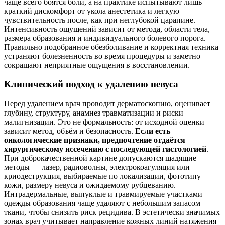
чаще всего боятся боли, а на практике испытывают лишь
краткий дискомфорт от укола анестетика и легкую
чувствительность после, как при неглубокой царапине.
Интенсивность ощущений зависит от метода, области тела,
размера образования и индивидуального болевого порога.
Правильно подобранное обезболивание и корректная техника
устраняют болезненность во время процедуры и заметно
сокращают неприятные ощущения в восстановлении.
Клинический подход к удалению невуса
Перед удалением врач проводит дерматоскопию, оценивает
глубину, структуру, анамнез травматизации и риски
малигнизации. Это не формальность: от исходной оценки
зависит метод, объём и безопасность.
Если есть
онкологические признаки, предпочтение отдаётся
хирургическому иссечению с последующей гистологией
.
При доброкачественной картине допускаются щадящие
методы — лазер, радиоволны, электрокоагуляция или
криодеструкция, выбираемые по локализации, фототипу
кожи, размеру невуса и ожидаемому рубцеванию.
Интрадермальные, выпуклые и травмируемые участками
одежды образования чаще удаляют с небольшим запасом
ткани, чтобы снизить риск рецидива. В эстетически значимых
зонах врач учитывает направление кожных линий натяжения