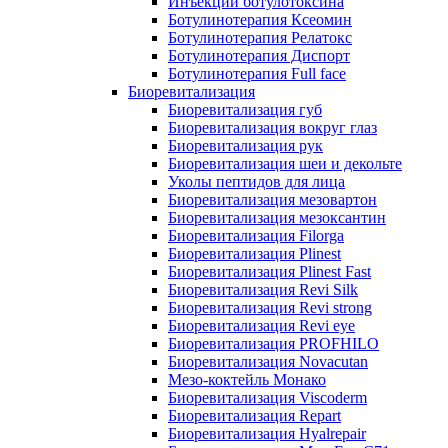
Инъекции ботулотоксина
Ботулинотерапия Ксеомин
Ботулинотерапия Релатокс
Ботулинотерапия Диспорт
Ботулинотерапия Full face
Биоревитализация
Биоревитализация губ
Биоревитализация вокруг глаз
Биоревитализация рук
Биоревитализация шеи и декольте
Уколы пептидов для лица
Биоревитализация мезовартон
Биоревитализация мезоксантин
Биоревитализация Filorga
Биоревитализация Plinest
Биоревитализация Plinest Fast
Биоревитализация Revi Silk
Биоревитализация Revi strong
Биоревитализация Revi eye
Биоревитализация PROFHILO
Биоревитализация Novacutan
Мезо-коктейль Монако
Биоревитализация Viscoderm
Биоревитализация Repart
Биоревитализация Hyalrepair