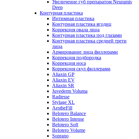
Увеличение губ препаратом Neuramis
Deep
Контурная пластика
Интимная пластика
Контурная пластика ягодиц
Коррекция овала лица
Контурная пластика под глазами
Контурная пластика средней трети
лица
Армирование лица филлерами
Коррекция подбородка
Коррекция носа
Коррекция скул филлерами
Aliaxin GP
Aliaxin EV
Aliaxin SR
Juvederm Voluma
Radiesse
Stylage XL
AestheFill
Belotero Balance
Belotero Intense
Belotero Soft
Belotero Volume
Soprano