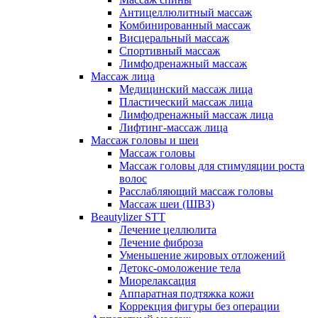
Антицеллюлитный массаж
Комбинированный массаж
Висцеральный массаж
Спортивный массаж
Лимфодренажный массаж
Массаж лица
Медицинский массаж лица
Пластический массаж лица
Лимфодренажный массаж лица
Лифтинг-массаж лица
Массаж головы и шеи
Массаж головы
Массаж головы для стимуляции роста
волос
Расслабляющий массаж головы
Массаж шеи (ШВЗ)
Beautylizer STT
Лечение целлюлита
Лечение фиброза
Уменьшение жировых отложений
Детокс-омоложение тела
Миорелаксация
Аппаратная подтяжка кожи
Коррекция фигуры без операции