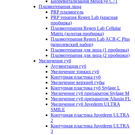
Биоревитализация MesoEye C71
Плазмотерапия лица
PRP плазмогель
PRP терапия Regen Lab (красная
пробирка)
Плазмотерапия Regen Lab Cellular
Matrix (золотая пробирка)
Плазмотерапия Regen Lab ACR-C Plus
(королевский набор)
Плазмотерапия для лица (1 пробирка)
Плазмотерапия для лица (2 пробирки)
Увеличение губ
Аугментация губ
Увеличение тонких губ
Контурная пластика губ
Увеличение верхней губы
Контурная пластика губ Stylage L
Увеличение губ препаратом Stylage M
Увеличение губ препаратом Aliaxin FL
Увеличение губ Juvederm ULTRA
SMILE
Контурная пластика Juvederm ULTRA
2
Контурная пластика Juvederm ULTRA
3