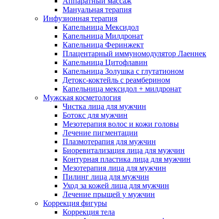
Аппаратный массаж
Мануальная терапия
Инфузионная терапия
Капельница Мексидол
Капельница Милдронат
Капельница Феринжект
Плацентарный иммуномодулятор Лаеннек
Капельница Цитофлавин
Капельница Золушка с глутатионом
Детокс-коктейль с реамберином
Капельница мексидол + милдронат
Мужская косметология
Чистка лица для мужчин
Ботокс для мужчин
Мезотерапия волос и кожи головы
Лечение пигментации
Плазмотерапия для мужчин
Биоревитализация лица для мужчин
Контурная пластика лица для мужчин
Мезотерапия лица для мужчин
Пилинг лица для мужчин
Уход за кожей лица для мужчин
Лечение прыщей у мужчин
Коррекция фигуры
Коррекция тела