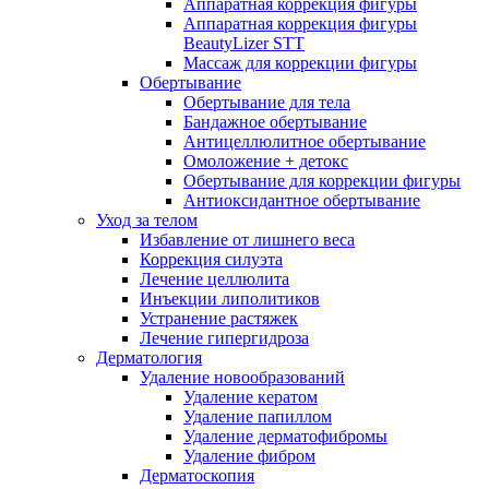
Аппаратная коррекция фигуры
Аппаратная коррекция фигуры
BeautyLizer STT
Массаж для коррекции фигуры
Обертывание
Обертывание для тела
Бандажное обертывание
Антицеллюлитное обертывание
Омоложение + детокс
Обертывание для коррекции фигуры
Антиоксидантное обертывание
Уход за телом
Избавление от лишнего веса
Коррекция силуэта
Лечение целлюлита
Инъекции липолитиков
Устранение растяжек
Лечение гипергидроза
Дерматология
Удаление новообразований
Удаление кератом
Удаление папиллом
Удаление дерматофибромы
Удаление фибром
Дерматоскопия