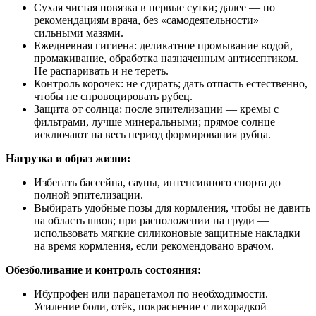
Сухая чистая повязка в первые сутки; далее — по
рекомендациям врача, без «самодеятельности»
сильными мазями.
Ежедневная гигиена: деликатное промывание водой,
промакивание, обработка назначенным антисептиком.
Не распаривать и не тереть.
Контроль корочек: не сдирать; дать отпасть естественно,
чтобы не спровоцировать рубец.
Защита от солнца: после эпителизации — кремы с
фильтрами, лучше минеральными; прямое солнце
исключают на весь период формирования рубца.
Нагрузка и образ жизни:
Избегать бассейна, сауны, интенсивного спорта до
полной эпителизации.
Выбирать удобные позы для кормления, чтобы не давить
на область швов; при расположении на груди —
использовать мягкие силиконовые защитные накладки
на время кормления, если рекомендовано врачом.
Обезболивание и контроль состояния:
Ибупрофен или парацетамол по необходимости.
Усиление боли, отёк, покраснение с лихорадкой —