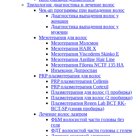
Трихология: диагностика и лечение волос
Чек-ап программы при выпадении волос
Диагностика выпадения волос у
женщин
Диагностика выпадения волос у
мужчин
Мезотерапия для волос
Мезотерапия Мэлсмон
Мезотерапия HAIR X
Мезотерапия Viscoderm Skinko E
Мезотерапия Apriline Hair Line
Мезотерапия Filorga NCTF 135 HA
Инъекции Дипроспан
PRP плазмотерапия для волос
PRP плазмотерапия Cellenis
PRP плазмотерапия Cortexil
Плазмотерапия для волос (1 пробирка)
Плазмотерапия для волос (2 пробирки)
Плазмотерапия Regen Lab BCT RK-
BCT-SP (синяя пробирка)
Лечение волос лазером
ФБМ волосистой части головы без
геля
ФДТ волосистой части головы с гелем
Лечение очаговой алопеции