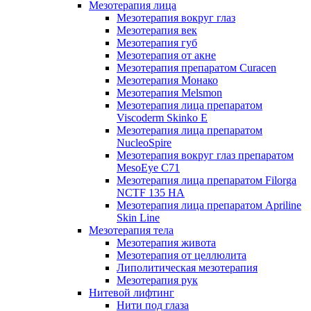
Мезотерапия лица
Мезотерапия вокруг глаз
Мезотерапия век
Мезотерапия губ
Мезотерапия от акне
Мезотерапия препаратом Curacen
Мезотерапия Монако
Мезотерапия Melsmon
Мезотерапия лица препаратом
Viscoderm Skinko E
Мезотерапия лица препаратом
NucleoSpire
Мезотерапия вокруг глаз препаратом
MesoEye С71
Мезотерапия лица препаратом Filorga
NCTF 135 HA
Мезотерапия лица препаратом Apriline
Skin Line
Мезотерапия тела
Мезотерапия живота
Мезотерапия от целлюлита
Липолитическая мезотерапия
Мезотерапия рук
Нитевой лифтинг
Нити под глаза