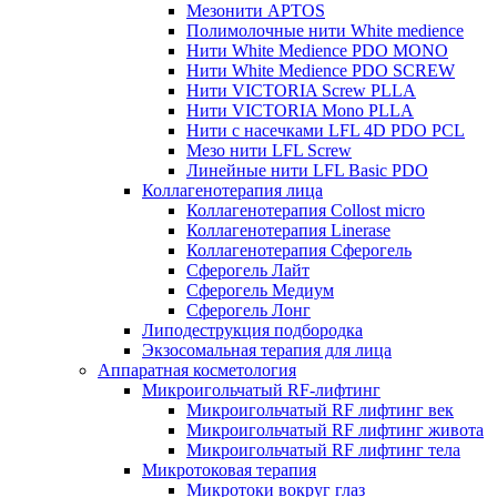
Мезонити APTOS
Полимолочные нити White medience
Нити White Medience PDO MONO
Нити White Medience PDO SCREW
Нити VICTORIA Screw PLLA
Нити VICTORIA Mono PLLA
Нити с насечками LFL 4D PDO PCL
Мезо нити LFL Screw
Линейные нити LFL Basic PDO
Коллагенотерапия лица
Коллагенотерапия Collost micro
Коллагенотерапия Linerase
Коллагенотерапия Сферогель
Сферогель Лайт
Сферогель Медиум
Сферогель Лонг
Липодеструкция подбородка
Экзосомальная терапия для лица
Аппаратная косметология
Микроигольчатый RF-лифтинг
Микроигольчатый RF лифтинг век
Микроигольчатый RF лифтинг живота
Микроигольчатый RF лифтинг тела
Микротоковая терапия
Микротоки вокруг глаз