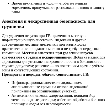
Время заживления и уход — чтобы не мешать
кормлению, продумывают расположение швов и защиту
раны.
Анестезия и лекарственная безопасность для
грудничка
Для удаления невусов при ГВ применяют местную
инфильтрационную анестезию. Лидокаин и другие
современные местные анестетики при малых дозах
практически не попадают в молоко и не требуют перерыва в
кормлении.
Местная анестезия при удалении невусов
совместима с грудным вскармливанием
. Добавка малых доз
адреналина для уменьшения кровоточивости в большинстве
случаев допустима; решение — по показаниям врача с учётом
зоны и сопутствующих состояний.
Препараты и подходы, обычно совместимые с ГВ:
Инфильтрационная анестезия лидокаином;
аппликационные кремы на основе лидокаина/
прилокаина на ограниченных участках.
Антисептики на коже: хлоргексидин, повидон‑йод
точечно, водные растворы; избегают обработки больших
площадей йодом без необходимости.