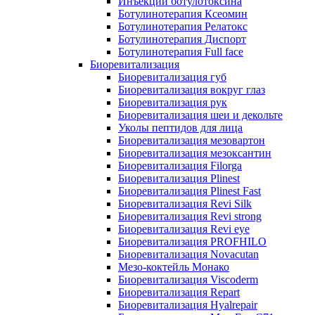
Инъекции ботулотоксина
Ботулинотерапия Ксеомин
Ботулинотерапия Релатокс
Ботулинотерапия Диспорт
Ботулинотерапия Full face
Биоревитализация
Биоревитализация губ
Биоревитализация вокруг глаз
Биоревитализация рук
Биоревитализация шеи и декольте
Уколы пептидов для лица
Биоревитализация мезовартон
Биоревитализация мезоксантин
Биоревитализация Filorga
Биоревитализация Plinest
Биоревитализация Plinest Fast
Биоревитализация Revi Silk
Биоревитализация Revi strong
Биоревитализация Revi eye
Биоревитализация PROFHILO
Биоревитализация Novacutan
Мезо-коктейль Монако
Биоревитализация Viscoderm
Биоревитализация Repart
Биоревитализация Hyalrepair