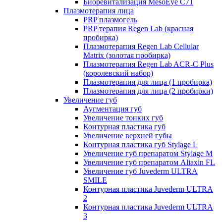
Биоревитализация MesoEye C71
Плазмотерапия лица
PRP плазмогель
PRP терапия Regen Lab (красная
пробирка)
Плазмотерапия Regen Lab Cellular
Matrix (золотая пробирка)
Плазмотерапия Regen Lab ACR-C Plus
(королевский набор)
Плазмотерапия для лица (1 пробирка)
Плазмотерапия для лица (2 пробирки)
Увеличение губ
Аугментация губ
Увеличение тонких губ
Контурная пластика губ
Увеличение верхней губы
Контурная пластика губ Stylage L
Увеличение губ препаратом Stylage M
Увеличение губ препаратом Aliaxin FL
Увеличение губ Juvederm ULTRA
SMILE
Контурная пластика Juvederm ULTRA
2
Контурная пластика Juvederm ULTRA
3