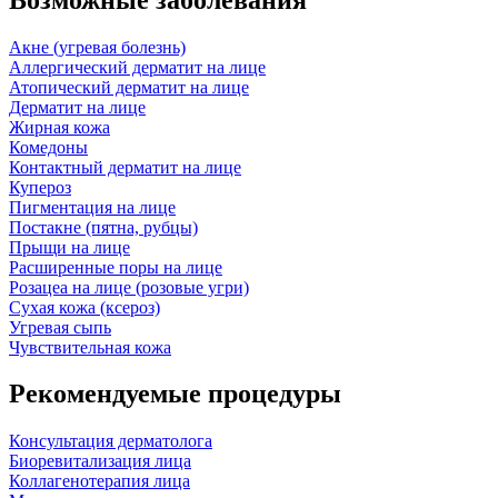
Акне (угревая болезнь)
Аллергический дерматит на лице
Атопический дерматит на лице
Дерматит на лице
Жирная кожа
Комедоны
Контактный дерматит на лице
Купероз
Пигментация на лице
Постакне (пятна, рубцы)
Прыщи на лице
Расширенные поры на лице
Розацеа на лице (розовые угри)
Сухая кожа (ксероз)
Угревая сыпь
Чувствительная кожа
Рекомендуемые процедуры
Консультация дерматолога
Биоревитализация лица
Коллагенотерапия лица