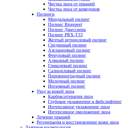
Чистка лица от прыщей
Чистка лица от комедонов
Пилинги
Миндальный пилинг
Пилинг Biorepeel
Пилинг Джесснера
Пилинг PRX-T33
Желтый ретиноловый пилинг
Срединный пилинг
Азелаиновый пилинг
Феруловый пилинг
Алмазный пилинг
Гликолевый пилинг
Салициловый пилинг
Пировиноградный пилинг
Молочный пилинг
Интимный пилинг
Уход за кожей лица
Карбокситерапия лица
Глубокое увлажнение и фейслифтинг
Интенсивное увлажнение лица
Интенсивное омоложение лица
Лечение прыщей
Регенерация и восстановление кожи лица
Лазерная косметология