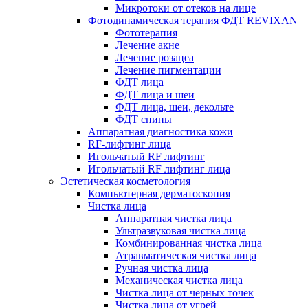
Микротоки от отеков на лице
Фотодинамическая терапия ФДТ REVIXAN
Фототерапия
Лечение акне
Лечение розацеа
Лечение пигментации
ФДТ лица
ФДТ лица и шеи
ФДТ лица, шеи, декольте
ФДТ спины
Аппаратная диагностика кожи
RF-лифтинг лица
Игольчатый RF лифтинг
Игольчатый RF лифтинг лица
Эстетическая косметология
Компьютерная дерматоскопия
Чистка лица
Аппаратная чистка лица
Ультразвуковая чистка лица
Комбинированная чистка лица
Атравматическая чистка лица
Ручная чистка лица
Механическая чистка лица
Чистка лица от черных точек
Чистка лица от угрей