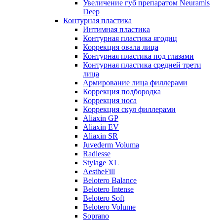
Увеличение губ препаратом Neuramis
Deep
Контурная пластика
Интимная пластика
Контурная пластика ягодиц
Коррекция овала лица
Контурная пластика под глазами
Контурная пластика средней трети
лица
Армирование лица филлерами
Коррекция подбородка
Коррекция носа
Коррекция скул филлерами
Aliaxin GP
Aliaxin EV
Aliaxin SR
Juvederm Voluma
Radiesse
Stylage XL
AestheFill
Belotero Balance
Belotero Intense
Belotero Soft
Belotero Volume
Soprano