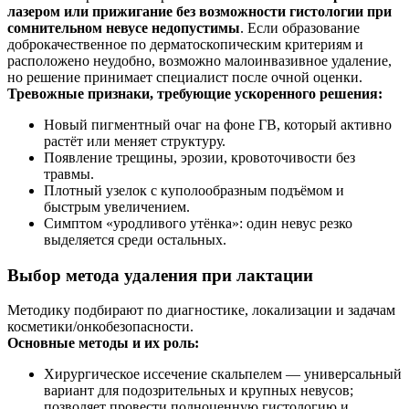
лазером или прижигание без возможности гистологии при
сомнительном невусе недопустимы
. Если образование
доброкачественное по дерматоскопическим критериям и
расположено неудобно, возможно малоинвазивное удаление,
но решение принимает специалист после очной оценки.
Тревожные признаки, требующие ускоренного решения:
Новый пигментный очаг на фоне ГВ, который активно
растёт или меняет структуру.
Появление трещины, эрозии, кровоточивости без
травмы.
Плотный узелок с куполообразным подъёмом и
быстрым увеличением.
Симптом «уродливого утёнка»: один невус резко
выделяется среди остальных.
Выбор метода удаления при лактации
Методику подбирают по диагностике, локализации и задачам
косметики/онкобезопасности.
Основные методы и их роль:
Хирургическое иссечение скальпелем — универсальный
вариант для подозрительных и крупных невусов;
позволяет провести полноценную гистологию и