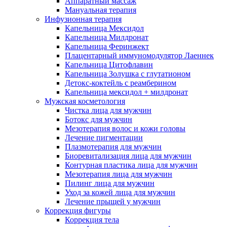
Аппаратный массаж
Мануальная терапия
Инфузионная терапия
Капельница Мексидол
Капельница Милдронат
Капельница Феринжект
Плацентарный иммуномодулятор Лаеннек
Капельница Цитофлавин
Капельница Золушка с глутатионом
Детокс-коктейль с реамберином
Капельница мексидол + милдронат
Мужская косметология
Чистка лица для мужчин
Ботокс для мужчин
Мезотерапия волос и кожи головы
Лечение пигментации
Плазмотерапия для мужчин
Биоревитализация лица для мужчин
Контурная пластика лица для мужчин
Мезотерапия лица для мужчин
Пилинг лица для мужчин
Уход за кожей лица для мужчин
Лечение прыщей у мужчин
Коррекция фигуры
Коррекция тела