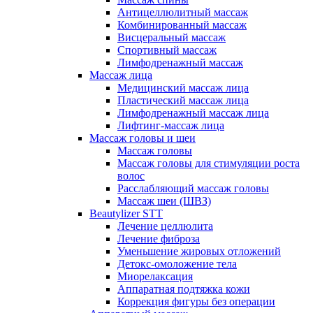
Антицеллюлитный массаж
Комбинированный массаж
Висцеральный массаж
Спортивный массаж
Лимфодренажный массаж
Массаж лица
Медицинский массаж лица
Пластический массаж лица
Лимфодренажный массаж лица
Лифтинг-массаж лица
Массаж головы и шеи
Массаж головы
Массаж головы для стимуляции роста
волос
Расслабляющий массаж головы
Массаж шеи (ШВЗ)
Beautylizer STT
Лечение целлюлита
Лечение фиброза
Уменьшение жировых отложений
Детокс-омоложение тела
Миорелаксация
Аппаратная подтяжка кожи
Коррекция фигуры без операции