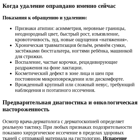
Когда удаление оправдано именно сейчас
Показания к обращению и удалению:
Признаки атипии: асимметрия, неровные границы,
неоднородный цвет, быстрый рост, изъязвление,
кровоточивость, зуд, новые ощущения «натяжения».
Хроническая травматизация бельём, ремнём сумки,
застёжками бюстгальтера, ногтями ребёнка, машинкой
для стрижки.
Воспаление, частые корочки, рецидивирующие
раздражения на фоне лактации.
Косметический дефект в зоне лица и шеи при
постоянном микроповреждении или дискомфорте.
Врожденный крупный или сложный невус, требующий
наблюдения и поэтапного иссечения.
Предварительная диагностика и онкологическая
настороженность
Осмотр врача‑дерматолога с дерматоскопией определяет
реальную тактику. При любых признаках подозрительности
показано хирургическое иссечение в пределах здоровых
тканей с отправкой материала на гистологию.
Испарение