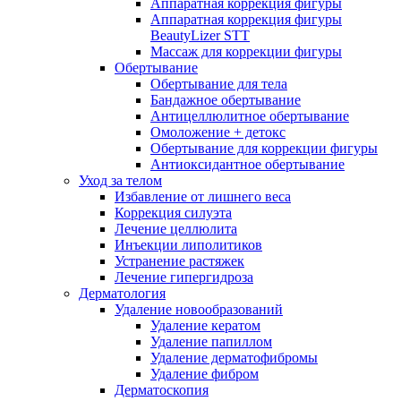
Аппаратная коррекция фигуры
Аппаратная коррекция фигуры
BeautyLizer STT
Массаж для коррекции фигуры
Обертывание
Обертывание для тела
Бандажное обертывание
Антицеллюлитное обертывание
Омоложение + детокс
Обертывание для коррекции фигуры
Антиоксидантное обертывание
Уход за телом
Избавление от лишнего веса
Коррекция силуэта
Лечение целлюлита
Инъекции липолитиков
Устранение растяжек
Лечение гипергидроза
Дерматология
Удаление новообразований
Удаление кератом
Удаление папиллом
Удаление дерматофибромы
Удаление фибром
Дерматоскопия