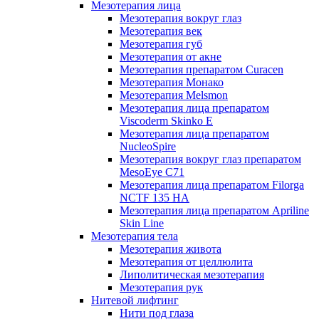
Мезотерапия лица
Мезотерапия вокруг глаз
Мезотерапия век
Мезотерапия губ
Мезотерапия от акне
Мезотерапия препаратом Curacen
Мезотерапия Монако
Мезотерапия Melsmon
Мезотерапия лица препаратом
Viscoderm Skinko E
Мезотерапия лица препаратом
NucleoSpire
Мезотерапия вокруг глаз препаратом
MesoEye С71
Мезотерапия лица препаратом Filorga
NCTF 135 HA
Мезотерапия лица препаратом Apriline
Skin Line
Мезотерапия тела
Мезотерапия живота
Мезотерапия от целлюлита
Липолитическая мезотерапия
Мезотерапия рук
Нитевой лифтинг
Нити под глаза