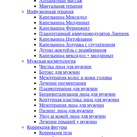
Аппаратный массаж
Мануальная терапия
Инфузионная терапия
Капельница Мексидол
Капельница Милдронат
Капельница Феринжект
Плацентарный иммуномодулятор Лаеннек
Капельница Цитофлавин
Капельница Золушка с глутатионом
Детокс-коктейль с реамберином
Капельница мексидол + милдронат
Мужская косметология
Чистка лица для мужчин
Ботокс для мужчин
Мезотерапия волос и кожи головы
Лечение пигментации
Плазмотерапия для мужчин
Биоревитализация лица для мужчин
Контурная пластика лица для мужчин
Мезотерапия лица для мужчин
Пилинг лица для мужчин
Уход за кожей лица для мужчин
Лечение прыщей у мужчин
Коррекция фигуры
Коррекция тела