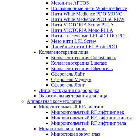
Мезонити APTOS
Полимолочные нити White medience
Нити White Medience PDO MONO
Нити White Medience PDO SCREW
Нити VICTORIA Screw PLLA
Нити VICTORIA Mono PLLA
Нити с насечками LFL 4D PDO PCL
Мезо нити LFL Screw
Линейные нити LFL Basic PDO
Коллагенотерапия лица
Коллагенотерапия Collost micro
Коллагенотерапия Linerase
Коллагенотерапия Сферогель
Сферогель Лайт
Сферогель Медиум
Сферогель Лонг
Липодеструкция подбородка
Экзосомальная терапия для лица
Аппаратная косметология
Микроигольчатый RF-лифтинг
Микроигольчатый RF лифтинг век
Микроигольчатый RF лифтинг живота
Микроигольчатый RF лифтинг тела
Микротоковая терапия
Микротоки вокруг глаз