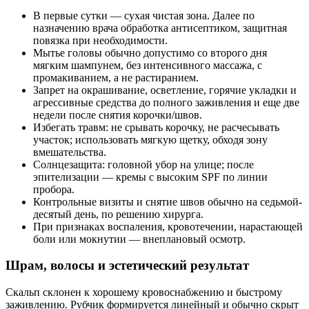
В первые сутки — сухая чистая зона. Далее по
назначению врача обработка антисептиком, защитная
повязка при необходимости.
Мытье головы обычно допустимо со второго дня
мягким шампунем, без интенсивного массажа, с
промакиванием, а не растиранием.
Запрет на окрашивание, осветление, горячие укладки и
агрессивные средства до полного заживления и еще две
недели после снятия корочки/швов.
Избегать травм: не срывать корочку, не расчесывать
участок; использовать мягкую щетку, обходя зону
вмешательства.
Солнцезащита: головной убор на улице; после
эпителизации — кремы с высоким SPF по линии
пробора.
Контрольные визиты и снятие швов обычно на седьмой-
десятый день, по решению хирурга.
При признаках воспаления, кровотечении, нарастающей
боли или мокнутии — внеплановый осмотр.
Шрам, волосы и эстетический результат
Скальп склонен к хорошему кровоснабжению и быстрому
заживлению. Рубчик формируется линейный и обычно скрыт