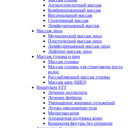
Антицеллюлитный массаж
Комбинированный массаж
Висцеральный массаж
Спортивный массаж
Лимфодренажный массаж
Массаж лица
Медицинский массаж лица
Пластический массаж лица
Лимфодренажный массаж лица
Лифтинг-массаж лица
Массаж головы и шеи
Массаж головы
Массаж головы для стимуляции роста
волос
Расслабляющий массаж головы
Массаж шеи (ШВЗ)
Beautylizer STT
Лечение целлюлита
Лечение фиброза
Уменьшение жировых отложений
Детокс-омоложение тела
Миорелаксация
Аппаратная подтяжка кожи
Коррекция фигуры без операции