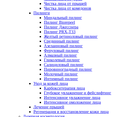
Чистка лица от прыщей
Чистка лица от комедонов
Пилинги
Миндальный пилинг
Пилинг Biorepeel
Пилинг Джесснера
Пилинг PRX-T33
Желтый ретиноловый пилинг
Срединный пилинг
Азелаиновый пилинг
Феруловый пилинг
Алмазный пилинг
Гликолевый пилинг
Салициловый пилинг
Пировиноградный пилинг
Молочный пилинг
Интимный пилинг
Уход за кожей лица
Карбокситерапия лица
Глубокое увлажнение и фейслифтинг
Интенсивное увлажнение лица
Интенсивное омоложение лица
Лечение прыщей
Регенерация и восстановление кожи лица
Лазерная косметология