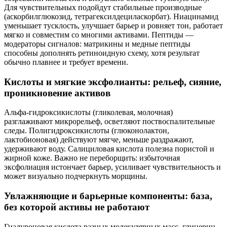
Для чувствительных подойдут стабильные производные
(аскорбилглюкозид, тетрагексилдециласкорбат). Ниацинамид
уменьшает тусклость, улучшает барьер и ровняет тон, работает
мягко и совместим со многими активами. Пептиды —
модераторы сигналов: матрикины и медные пептиды
способны дополнять ретиноидную схему, хотя результат
обычно плавнее и требует времени.
Кислоты и мягкие эксфолианты: рельеф, сияние,
проникновение активов
Альфа-гидроксикислоты (гликолевая, молочная)
разглаживают микрорельеф, осветляют поствоспалительные
следы. Полигидроксикислоты (глюконолактон,
лактобионовая) действуют мягче, меньше раздражают,
удерживают воду. Салициловая кислота полезна пористой и
жирной коже. Важно не переборщить: избыточная
эксфолиация истончает барьер, усиливает чувствительность и
может визуально подчеркнуть морщины.
Увлажняющие и барьерные компоненты: база,
без которой активы не работают
Гиалуроновая кислота разных молекулярных масс, глицерин,