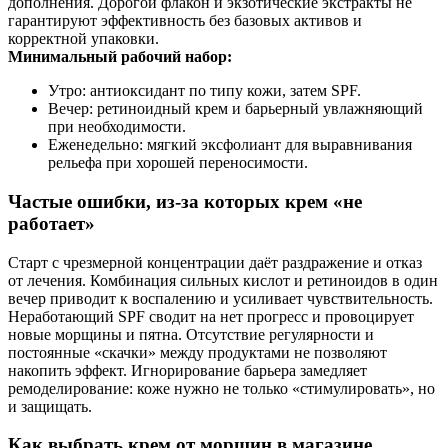
дополнения. Дорогой флакон и экзотические экстракты не
гарантируют эффективность без базовых активов и
корректной упаковки.
Минимальный рабочий набор:
Утро: антиоксидант по типу кожи, затем SPF.
Вечер: ретиноидный крем и барьерный увлажняющий
при необходимости.
Еженедельно: мягкий эксфолиант для выравнивания
рельефа при хорошей переносимости.
Частые ошибки, из-за которых крем «не
работает»
Старт с чрезмерной концентрации даёт раздражение и отказ
от лечения. Комбинация сильных кислот и ретиноидов в один
вечер приводит к воспалению и усиливает чувствительность.
Неработающий SPF сводит на нет прогресс и провоцирует
новые морщины и пятна. Отсутствие регулярности и
постоянные «скачки» между продуктами не позволяют
накопить эффект. Игнорирование барьера замедляет
ремоделирование: коже нужно не только «стимулировать», но
и защищать.
Как выбрать крем от морщин в магазине