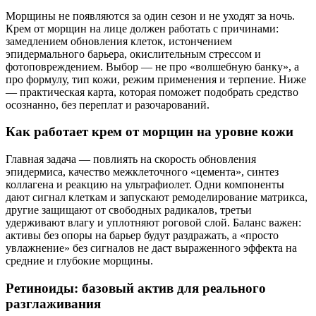
Морщины не появляются за один сезон и не уходят за ночь.
Крем от морщин на лице должен работать с причинами:
замедлением обновления клеток, истончением
эпидермального барьера, окислительным стрессом и
фотоповреждением. Выбор — не про «волшебную банку», а
про формулу, тип кожи, режим применения и терпение. Ниже
— практическая карта, которая поможет подобрать средство
осознанно, без переплат и разочарований.
Как работает крем от морщин на уровне кожи
Главная задача — повлиять на скорость обновления
эпидермиса, качество межклеточного «цемента», синтез
коллагена и реакцию на ультрафиолет. Одни компоненты
дают сигнал клеткам и запускают ремоделирование матрикса,
другие защищают от свободных радикалов, третьи
удерживают влагу и уплотняют роговой слой. Баланс важен:
активы без опоры на барьер будут раздражать, а «просто
увлажнение» без сигналов не даст выраженного эффекта на
средние и глубокие морщины.
Ретиноиды: базовый актив для реального
разглаживания