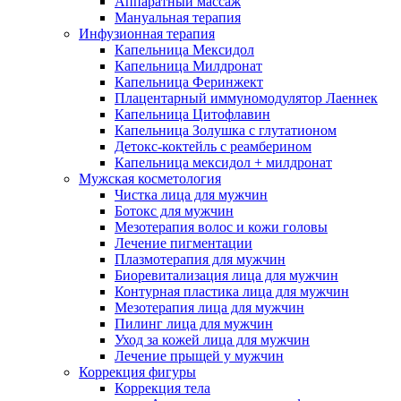
Аппаратный массаж
Мануальная терапия
Инфузионная терапия
Капельница Мексидол
Капельница Милдронат
Капельница Феринжект
Плацентарный иммуномодулятор Лаеннек
Капельница Цитофлавин
Капельница Золушка с глутатионом
Детокс-коктейль с реамберином
Капельница мексидол + милдронат
Мужская косметология
Чистка лица для мужчин
Ботокс для мужчин
Мезотерапия волос и кожи головы
Лечение пигментации
Плазмотерапия для мужчин
Биоревитализация лица для мужчин
Контурная пластика лица для мужчин
Мезотерапия лица для мужчин
Пилинг лица для мужчин
Уход за кожей лица для мужчин
Лечение прыщей у мужчин
Коррекция фигуры
Коррекция тела