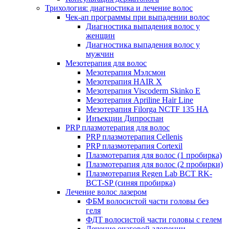
Трихология: диагностика и лечение волос
Чек-ап программы при выпадении волос
Диагностика выпадения волос у
женщин
Диагностика выпадения волос у
мужчин
Мезотерапия для волос
Мезотерапия Мэлсмон
Мезотерапия HAIR X
Мезотерапия Viscoderm Skinko E
Мезотерапия Apriline Hair Line
Мезотерапия Filorga NCTF 135 HA
Инъекции Дипроспан
PRP плазмотерапия для волос
PRP плазмотерапия Cellenis
PRP плазмотерапия Cortexil
Плазмотерапия для волос (1 пробирка)
Плазмотерапия для волос (2 пробирки)
Плазмотерапия Regen Lab BCT RK-
BCT-SP (синяя пробирка)
Лечение волос лазером
ФБМ волосистой части головы без
геля
ФДТ волосистой части головы с гелем
Лечение очаговой алопеции