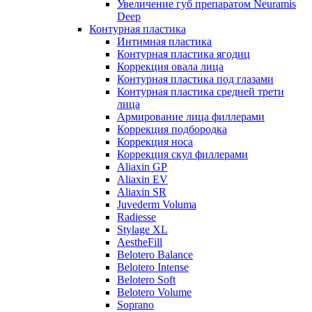
Увеличение губ препаратом Neuramis
Deep
Контурная пластика
Интимная пластика
Контурная пластика ягодиц
Коррекция овала лица
Контурная пластика под глазами
Контурная пластика средней трети
лица
Армирование лица филлерами
Коррекция подбородка
Коррекция носа
Коррекция скул филлерами
Aliaxin GP
Aliaxin EV
Aliaxin SR
Juvederm Voluma
Radiesse
Stylage XL
AestheFill
Belotero Balance
Belotero Intense
Belotero Soft
Belotero Volume
Soprano