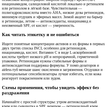
ниацинамидом, салициловой кислотой локально и ретиналем
или ретинолом в лёгкой базе. Чувствительная —
полигидроксикислоты вместо AHA, низкие дозы ретиноидов,
минимум отдушек и эфирных масел. Зимой акцент на барьер
и ретиноиды, летом — антиоксиданты, ниацинамид и
неизменный SPF, от кислот — умеренность.
Как читать этикетку и не ошибиться
Ищите понятные концентрации активов и их формы в первых
двух третях списка INCI, особенно для ретиноидов,
ниацинамида, кислот. Витамин С в виде L-аскорбиновой
кислоты требует низкого pH и непрозрачной, герметичной
упаковки. Ретиноидам нужны стабильные формы и
антиоксидантная поддержка формулы. У помп-дозаторов и
airless-туб меньше шанс окисления и загрязнения. Отдушки и
потенциальные сенсибилизаторы лучше избегать, если кожа
реагирует покраснением или зудом.
Схемы применения, чтобы увидеть эффект без
раздражения
Начинайте с простой структуры: утром антиоксидантный
крем или сыворотка и SPF, вечером — ретиноидный крем