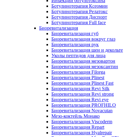
Инъекции ботулотоксина
Ботулинотерапия Ксеомин
Ботулинотерапия Релатокс
Ботулинотерапия Диспорт
Ботулинотерапия Full face
Биоревитализация
Биоревитализация губ
Биоревитализация вокруг глаз
Биоревитализация рук
Биоревитализация шеи и декольте
Уколы пептидов для лица
Биоревитализация мезовартон
Биоревитализация мезоксантин
Биоревитализация Filorga
Биоревитализация Plinest
Биоревитализация Plinest Fast
Биоревитализация Revi Silk
Биоревитализация Revi strong
Биоревитализация Revi eye
Биоревитализация PROFHILO
Биоревитализация Novacutan
Мезо-коктейль Монако
Биоревитализация Viscoderm
Биоревитализация Repart
Биоревитализация Hyalrepair