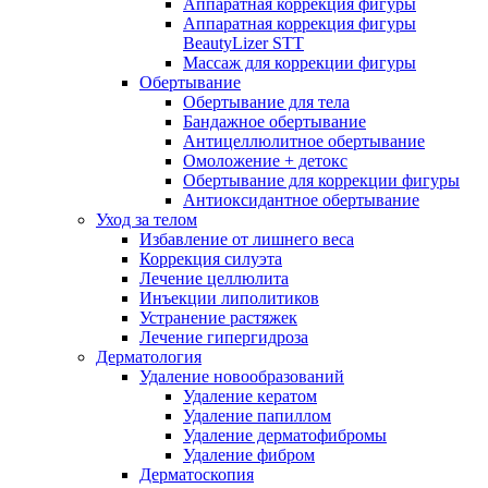
Аппаратная коррекция фигуры
Аппаратная коррекция фигуры
BeautyLizer STT
Массаж для коррекции фигуры
Обертывание
Обертывание для тела
Бандажное обертывание
Антицеллюлитное обертывание
Омоложение + детокс
Обертывание для коррекции фигуры
Антиоксидантное обертывание
Уход за телом
Избавление от лишнего веса
Коррекция силуэта
Лечение целлюлита
Инъекции липолитиков
Устранение растяжек
Лечение гипергидроза
Дерматология
Удаление новообразований
Удаление кератом
Удаление папиллом
Удаление дерматофибромы
Удаление фибром
Дерматоскопия