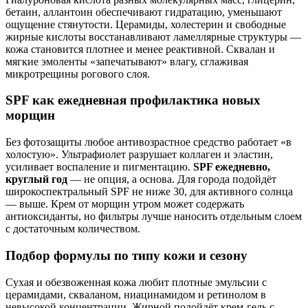
бетаин, аллантоин обеспечивают гидратацию, уменьшают
ощущение стянутости. Церамиды, холестерин и свободные
жирные кислоты восстанавливают ламеллярные структуры —
кожа становится плотнее и менее реактивной. Сквалан и
мягкие эмоленты «запечатывают» влагу, сглаживая
микротрещины рогового слоя.
SPF как ежедневная профилактика новых
морщин
Без фотозащиты любое антивозрастное средство работает «в
холостую». Ультрафиолет разрушает коллаген и эластин,
усиливает воспаление и пигментацию.
SPF ежедневно,
круглый год
— не опция, а основа. Для города подойдёт
широкоспектральный SPF не ниже 30, для активного солнца
— выше. Крем от морщин утром может содержать
антиоксиданты, но фильтры лучше наносить отдельным слоем
с достаточным количеством.
Подбор формулы по типу кожи и сезону
Сухая и обезвоженная кожа любит плотные эмульсии с
церамидами, скваланом, ниацинамидом и ретинолом в
невысокой концентрации. Жирной подойдёт крем-гель с