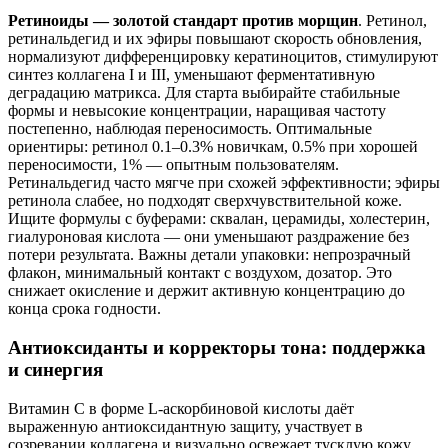
Ретиноиды — золотой стандарт против морщин
. Ретинол,
ретинальдегид и их эфиры повышают скорость обновления,
нормализуют дифференцировку кератиноцитов, стимулируют
синтез коллагена I и III, уменьшают ферментативную
деградацию матрикса. Для старта выбирайте стабильные
формы и невысокие концентрации, наращивая частоту
постепенно, наблюдая переносимость. Оптимальные
ориентиры: ретинол 0.1–0.3% новичкам, 0.5% при хорошей
переносимости, 1% — опытным пользователям.
Ретинальдегид часто мягче при схожей эффективности; эфиры
ретинола слабее, но подходят сверхчувствительной коже.
Ищите формулы с буферами: сквалан, церамиды, холестерин,
гиалуроновая кислота — они уменьшают раздражение без
потери результата. Важны детали упаковки: непрозрачный
флакон, минимальный контакт с воздухом, дозатор. Это
снижает окисление и держит активную концентрацию до
конца срока годности.
Антиоксиданты и корректоры тона: поддержка
и синергия
Витамин С в форме L-аскорбиновой кислоты даёт
выраженную антиоксидантную защиту, участвует в
созревании коллагена и визуально освежает тусклую кожу.