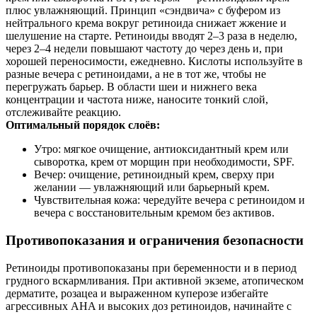
плюс увлажняющий. Принцип «сэндвича» с буфером из
нейтрального крема вокруг ретиноида снижает жжение и
шелушение на старте. Ретиноиды вводят 2–3 раза в неделю,
через 2–4 недели повышают частоту до через день и, при
хорошей переносимости, ежедневно. Кислоты используйте в
разные вечера с ретиноидами, а не в тот же, чтобы не
перегружать барьер. В области шеи и нижнего века
концентрации и частота ниже, наносите тонкий слой,
отслеживайте реакцию.
Оптимальный порядок слоёв:
Утро: мягкое очищение, антиоксидантный крем или
сыворотка, крем от морщин при необходимости, SPF.
Вечер: очищение, ретиноидный крем, сверху при
желании — увлажняющий или барьерный крем.
Чувствительная кожа: чередуйте вечера с ретиноидом и
вечера с восстановительным кремом без активов.
Противопоказания и ограничения безопасности
Ретиноиды противопоказаны при беременности и в период
грудного вскармливания. При активной экземе, атопическом
дерматите, розацеа и выраженном куперозе избегайте
агрессивных AHA и высоких доз ретиноидов, начинайте с