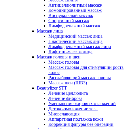
Антицеллюлитный массаж
Комбинированный массаж
Висцеральный массаж
Спортивный массаж
Лимфодренажный массаж
Массаж лица
Медицинский массаж лица
Пластический массаж лица
Лимфодренажный массаж лица
Лифтинг-массаж лица
Массаж головы и шеи
Массаж головы
Массаж головы для стимуляции роста
волос
Расслабляющий массаж головы
Массаж шеи (ШВЗ)
Beautylizer STT
Лечение целлюлита
Лечение фиброза
Уменьшение жировых отложений
Детокс-омоложение тела
Миорелаксация
Аппаратная подтяжка кожи
Коррекция фигуры без операции