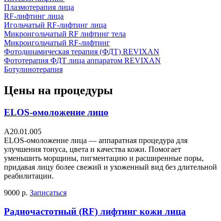
Плазмотерапия лица
RF-лифтинг лица
Игольчатый RF-лифтинг лица
Микроигольчатый RF лифтинг тела
Микроигольчатый RF-лифтинг
Фотодинамическая терапия (ФДТ) REVIXAN
Фототерапия ФДТ лица аппаратом REVIXAN
Ботулинотерапия
Цены на процедуры
ELOS-омоложение лицо
A20.01.005
ELOS-омоложение лица — аппаратная процедура для
улучшения тонуса, цвета и качества кожи. Помогает
уменьшить морщины, пигментацию и расширенные поры,
придавая лицу более свежий и ухоженный вид без длительной
реабилитации.
9000 р.
Записаться
Радиочастотный (RF) лифтинг кожи лица