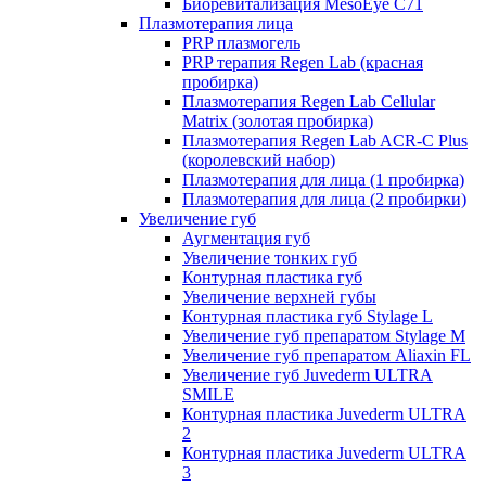
Биоревитализация MesoEye C71
Плазмотерапия лица
PRP плазмогель
PRP терапия Regen Lab (красная
пробирка)
Плазмотерапия Regen Lab Cellular
Matrix (золотая пробирка)
Плазмотерапия Regen Lab ACR-C Plus
(королевский набор)
Плазмотерапия для лица (1 пробирка)
Плазмотерапия для лица (2 пробирки)
Увеличение губ
Аугментация губ
Увеличение тонких губ
Контурная пластика губ
Увеличение верхней губы
Контурная пластика губ Stylage L
Увеличение губ препаратом Stylage M
Увеличение губ препаратом Aliaxin FL
Увеличение губ Juvederm ULTRA
SMILE
Контурная пластика Juvederm ULTRA
2
Контурная пластика Juvederm ULTRA
3