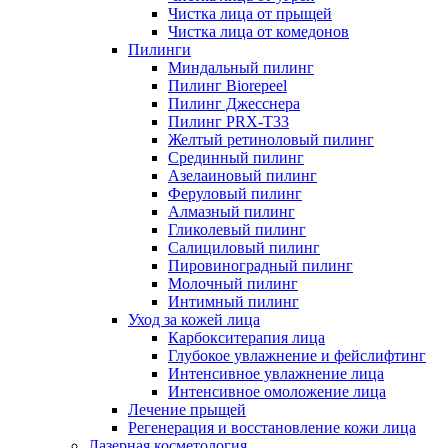
Чистка лица от прыщей
Чистка лица от комедонов
Пилинги
Миндальный пилинг
Пилинг Biorepeel
Пилинг Джесснера
Пилинг PRX-T33
Желтый ретиноловый пилинг
Срединный пилинг
Азелаиновый пилинг
Феруловый пилинг
Алмазный пилинг
Гликолевый пилинг
Салициловый пилинг
Пировиноградный пилинг
Молочный пилинг
Интимный пилинг
Уход за кожей лица
Карбокситерапия лица
Глубокое увлажнение и фейслифтинг
Интенсивное увлажнение лица
Интенсивное омоложение лица
Лечение прыщей
Регенерация и восстановление кожи лица
Лазерная косметология