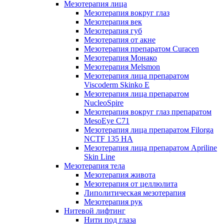
Мезотерапия лица
Мезотерапия вокруг глаз
Мезотерапия век
Мезотерапия губ
Мезотерапия от акне
Мезотерапия препаратом Curacen
Мезотерапия Монако
Мезотерапия Melsmon
Мезотерапия лица препаратом
Viscoderm Skinko E
Мезотерапия лица препаратом
NucleoSpire
Мезотерапия вокруг глаз препаратом
MesoEye С71
Мезотерапия лица препаратом Filorga
NCTF 135 HA
Мезотерапия лица препаратом Apriline
Skin Line
Мезотерапия тела
Мезотерапия живота
Мезотерапия от целлюлита
Липолитическая мезотерапия
Мезотерапия рук
Нитевой лифтинг
Нити под глаза