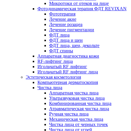
Микротоки от отеков на лице
Фотодинамическая терапия ФДТ REVIXAN
Фототерапия
Лечение акне
Лечение розацеа
Лечение пигментации
ФДТ лица
ФДТ лица и шеи
ФДТ лица, шеи, декольте
ФДТ спины
Аппаратная диагностика кожи
RF-лифтинг лица
Игольчатый RF лифтинг
Игольчатый RF лифтинг лица
Эстетическая косметология
Компьютерная дерматоскопия
Чистка лица
Аппаратная чистка лица
Ультразвуковая чистка лица
Комбинированная чистка лица
Атравматическая чистка лица
Ручная чистка лица
Механическая чистка лица
Чистка лица от черных точек
Чистка лица от угрей