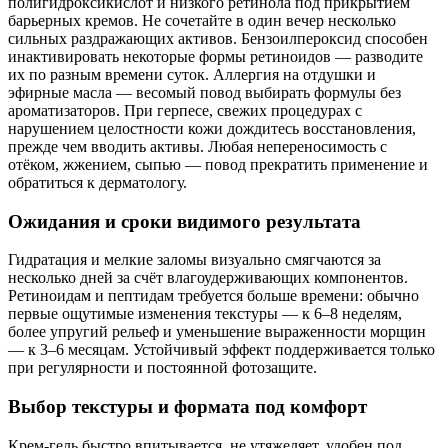
полигидроксикислот и низкого ретинола под прикрытием
барьерных кремов. Не сочетайте в один вечер несколько
сильных раздражающих активов. Бензоилпероксид способен
инактивировать некоторые формы ретиноидов — разводите
их по разным времени суток. Аллергия на отдушки и
эфирные масла — весомый повод выбирать формулы без
ароматизаторов. При герпесе, свежих процедурах с
нарушением целостности кожи дождитесь восстановления,
прежде чем вводить активы. Любая непереносимость с
отёком, жжением, сыпью — повод прекратить применение и
обратиться к дерматологу.
Ожидания и сроки видимого результата
Гидратация и мелкие заломы визуально смягчаются за
несколько дней за счёт влагоудерживающих компонентов.
Ретиноидам и пептидам требуется больше времени: обычно
первые ощутимые изменения текстуры — к 6–8 неделям,
более упругий рельеф и уменьшение выраженности морщин
— к 3–6 месяцам. Устойчивый эффект поддерживается только
при регулярности и постоянной фотозащите.
Выбор текстуры и формата под комфорт
Крем-гель быстро впитывается, не утяжеляет, удобен под