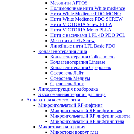
Мезонити APTOS
Полимолочные нити White medience
Нити White Medience PDO MONO
Нити White Medience PDO SCREW
Нити VICTORIA Screw PLLA
Нити VICTORIA Mono PLLA
Нити с насечками LFL 4D PDO PCL
Мезо нити LFL Screw
Линейные нити LFL Basic PDO
Коллагенотерапия лица
Коллагенотерапия Collost micro
Коллагенотерапия Linerase
Коллагенотерапия Сферогель
Сферогель Лайт
Сферогель Медиум
Сферогель Лонг
Липодеструкция подбородка
Экзосомальная терапия для лица
Аппаратная косметология
Микроигольчатый RF-лифтинг
Микроигольчатый RF лифтинг век
Микроигольчатый RF лифтинг живота
Микроигольчатый RF лифтинг тела
Микротоковая терапия
Микротоки вокруг глаз