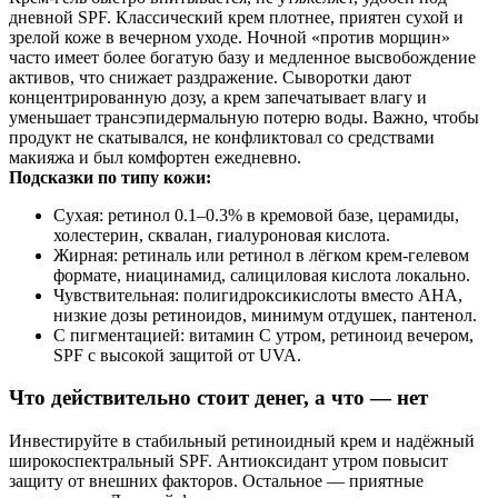
дневной SPF. Классический крем плотнее, приятен сухой и
зрелой коже в вечерном уходе. Ночной «против морщин»
часто имеет более богатую базу и медленное высвобождение
активов, что снижает раздражение. Сыворотки дают
концентрированную дозу, а крем запечатывает влагу и
уменьшает трансэпидермальную потерю воды. Важно, чтобы
продукт не скатывался, не конфликтовал со средствами
макияжа и был комфортен ежедневно.
Подсказки по типу кожи:
Сухая: ретинол 0.1–0.3% в кремовой базе, церамиды,
холестерин, сквалан, гиалуроновая кислота.
Жирная: ретиналь или ретинол в лёгком крем-гелевом
формате, ниацинамид, салициловая кислота локально.
Чувствительная: полигидроксикислоты вместо AHA,
низкие дозы ретиноидов, минимум отдушек, пантенол.
С пигментацией: витамин С утром, ретиноид вечером,
SPF с высокой защитой от UVA.
Что действительно стоит денег, а что — нет
Инвестируйте в стабильный ретиноидный крем и надёжный
широкоспектральный SPF. Антиоксидант утром повысит
защиту от внешних факторов. Остальное — приятные