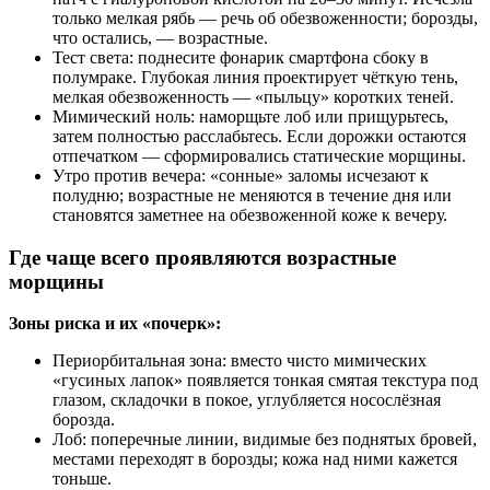
только мелкая рябь — речь об обезвоженности; борозды,
что остались, — возрастные.
Тест света: поднесите фонарик смартфона сбоку в
полумраке. Глубокая линия проектирует чёткую тень,
мелкая обезвоженность — «пыльцу» коротких теней.
Мимический ноль: наморщьте лоб или прищурьтесь,
затем полностью расслабьтесь. Если дорожки остаются
отпечатком — сформировались статические морщины.
Утро против вечера: «сонные» заломы исчезают к
полудню; возрастные не меняются в течение дня или
становятся заметнее на обезвоженной коже к вечеру.
Где чаще всего проявляются возрастные
морщины
Зоны риска и их «почерк»:
Периорбитальная зона: вместо чисто мимических
«гусиных лапок» появляется тонкая смятая текстура под
глазом, складочки в покое, углубляется носослёзная
борозда.
Лоб: поперечные линии, видимые без поднятых бровей,
местами переходят в борозды; кожа над ними кажется
тоньше.