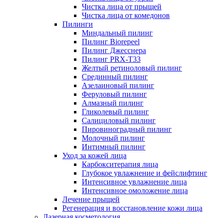
Чистка лица от прыщей
Чистка лица от комедонов
Пилинги
Миндальный пилинг
Пилинг Biorepeel
Пилинг Джесснера
Пилинг PRX-T33
Желтый ретиноловый пилинг
Срединный пилинг
Азелаиновый пилинг
Феруловый пилинг
Алмазный пилинг
Гликолевый пилинг
Салициловый пилинг
Пировиноградный пилинг
Молочный пилинг
Интимный пилинг
Уход за кожей лица
Карбокситерапия лица
Глубокое увлажнение и фейслифтинг
Интенсивное увлажнение лица
Интенсивное омоложение лица
Лечение прыщей
Регенерация и восстановление кожи лица
Лазерная косметология