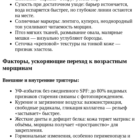
Сухость при достаточном уходе: барьер истончается,
вода испаряется быстрее, но глубокие линии остаются
на месте.
Солнечные маркеры: лентиго, купероз, неоднородный
тон усиливают читаемость морщин.
Птоз мягких тканей, размывание овала, малярные
мешки — визуально углубляют борозды.
Сеточка «креповой» текстуры на тонкой коже —
признак эластозa.
Факторы, ускоряющие переход к возрастным
морщинам
Внешние и внутренние триггеры:
УФ-избыток без ежедневного SPF: до 80% видимых
признаков старения связаны с фотоповреждением.
Курение и загрязнение воздуха: вазоконстрикция,
свободные радикалы, гликация коллагена — рельеф
«застывает» быстрее.
Жесткие диеты и дефицит белка: кожа теряет матрикс и
объёмы, морщина получает «пространство» для
закрепления.
Гормональные изменения, особенно перименопауза и