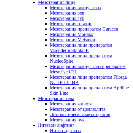
Мезотерапия лица
Мезотерапия вокруг глаз
Мезотерапия век
Мезотерапия губ
Мезотерапия от акне
Мезотерапия препаратом Curacen
Мезотерапия Монако
Мезотерапия Melsmon
Мезотерапия лица препаратом
Viscoderm Skinko E
Мезотерапия лица препаратом
NucleoSpire
Мезотерапия вокруг глаз препаратом
MesoEye С71
Мезотерапия лица препаратом Filorga
NCTF 135 HA
Мезотерапия лица препаратом Apriline
Skin Line
Мезотерапия тела
Мезотерапия живота
Мезотерапия от целлюлита
Липолитическая мезотерапия
Мезотерапия рук
Нитевой лифтинг
Нити под глаза