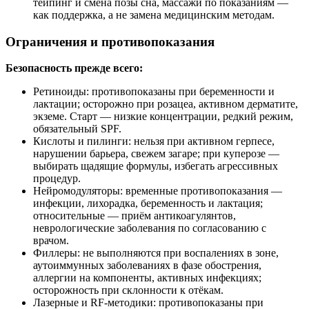
тейпинг и смена позы сна, массажи по показаниям —
как поддержка, а не замена медицинским методам.
Ограничения и противопоказания
Безопасность прежде всего:
Ретиноиды: противопоказаны при беременности и
лактации; осторожно при розацеа, активном дерматите,
экземе. Старт — низкие концентрации, редкий режим,
обязательный SPF.
Кислоты и пилинги: нельзя при активном герпесе,
нарушении барьера, свежем загаре; при куперозе —
выбирать щадящие формулы, избегать агрессивных
процедур.
Нейромодуляторы: временные противопоказания —
инфекции, лихорадка, беременность и лактация;
относительные — приём антикоагулянтов,
неврологические заболевания по согласованию с
врачом.
Филлеры: не выполняются при воспалениях в зоне,
аутоиммунных заболеваниях в фазе обострения,
аллергии на компоненты, активных инфекциях;
осторожность при склонности к отёкам.
Лазерные и RF‑методики: противопоказаны при