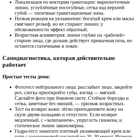
Локализация по векторам гравитации: марионеточные
линии, углублённые носогубные, сетка над верхней
губой — типичные гравитационные зоны.
Низкая реакция на увлажнение: богатый крем или маска
смягчают рельеф, но не стирают линию; у
обезвоженности эффект обратный.
Возрастная асимметрия: линии глубже на «рабочей»
стороне лица, где дольше действует привычная поза, но
остаются статичными в покое.
Самодиагностика, которая действительно
работает
Простые тесты дома:
Фототест нейтрального лица: расслабьте лицо, закройте
рот, слегка приоткройте губы, взгляд — мягкий.
Сделайте фото при боковом свете. Стойкие борозды и
сетка, заметные без эмоций, — признак возрастных.
Тест на возврат кожи: лёгко приподнимите кожу на
скуле двумя пальцами и отпустите. Если возврат
медленный, с «залипанием», упругость снижена, и
статические линии закономерны.
Гидра-тест: нанесите плотный увлажняющий крем или
патч с гиалуроновой кислотой на 20–30 минут. Исчезла