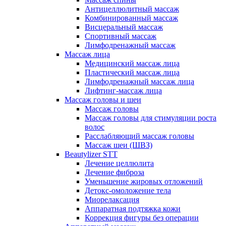
Антицеллюлитный массаж
Комбинированный массаж
Висцеральный массаж
Спортивный массаж
Лимфодренажный массаж
Массаж лица
Медицинский массаж лица
Пластический массаж лица
Лимфодренажный массаж лица
Лифтинг-массаж лица
Массаж головы и шеи
Массаж головы
Массаж головы для стимуляции роста
волос
Расслабляющий массаж головы
Массаж шеи (ШВЗ)
Beautylizer STT
Лечение целлюлита
Лечение фиброза
Уменьшение жировых отложений
Детокс-омоложение тела
Миорелаксация
Аппаратная подтяжка кожи
Коррекция фигуры без операции