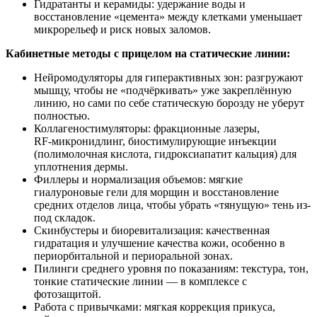
Гидратанты и керамиды: удержание воды и
восстановление «цемента» между клетками уменьшает
микрорельеф и риск новых заломов.
Кабинетные методы с прицелом на статические линии:
Нейромодуляторы для гиперактивных зон: разгружают
мышцу, чтобы не «подчёркивать» уже закреплённую
линию, но сами по себе статическую борозду не уберут
полностью.
Коллагеностимуляторы: фракционные лазеры,
RF‑микронидлинг, биостимулирующие инъекции
(полимолочная кислота, гидроксиапатит кальция) для
уплотнения дермы.
Филлеры и нормализация объемов: мягкие
гиалуроновые гели для морщин и восстановление
средних отделов лица, чтобы убрать «тянущую» тень из-
под складок.
Скинбустеры и биоревитализация: качественная
гидратация и улучшение качества кожи, особенно в
периорбитальной и периоральной зонах.
Пилинги среднего уровня по показаниям: текстура, тон,
тонкие статические линии — в комплексе с
фотозащитой.
Работа с привычками: мягкая коррекция прикуса,