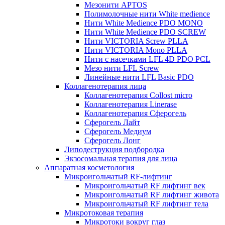
Мезонити APTOS
Полимолочные нити White medience
Нити White Medience PDO MONO
Нити White Medience PDO SCREW
Нити VICTORIA Screw PLLA
Нити VICTORIA Mono PLLA
Нити с насечками LFL 4D PDO PCL
Мезо нити LFL Screw
Линейные нити LFL Basic PDO
Коллагенотерапия лица
Коллагенотерапия Collost micro
Коллагенотерапия Linerase
Коллагенотерапия Сферогель
Сферогель Лайт
Сферогель Медиум
Сферогель Лонг
Липодеструкция подбородка
Экзосомальная терапия для лица
Аппаратная косметология
Микроигольчатый RF-лифтинг
Микроигольчатый RF лифтинг век
Микроигольчатый RF лифтинг живота
Микроигольчатый RF лифтинг тела
Микротоковая терапия
Микротоки вокруг глаз