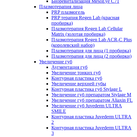
Биоревитализация MesoEye C71
Плазмотерапия лица
PRP плазмогель
PRP терапия Regen Lab (красная
пробирка)
Плазмотерапия Regen Lab Cellular
Matrix (золотая пробирка)
Плазмотерапия Regen Lab ACR-C Plus
(королевский набор)
Плазмотерапия для лица (1 пробирка)
Плазмотерапия для лица (2 пробирки)
Увеличение губ
Аугментация губ
Увеличение тонких губ
Контурная пластика губ
Увеличение верхней губы
Контурная пластика губ Stylage L
Увеличение губ препаратом Stylage M
Увеличение губ препаратом Aliaxin FL
Увеличение губ Juvederm ULTRA
SMILE
Контурная пластика Juvederm ULTRA
2
Контурная пластика Juvederm ULTRA
3