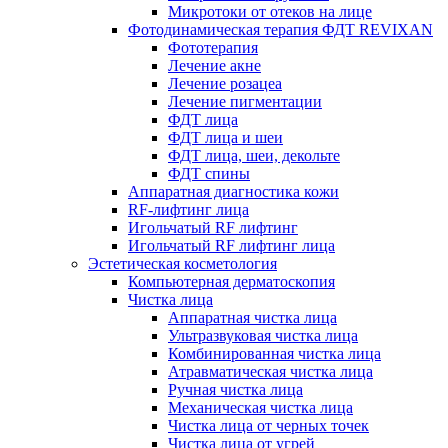
Микротоки от отеков на лице
Фотодинамическая терапия ФДТ REVIXAN
Фототерапия
Лечение акне
Лечение розацеа
Лечение пигментации
ФДТ лица
ФДТ лица и шеи
ФДТ лица, шеи, декольте
ФДТ спины
Аппаратная диагностика кожи
RF-лифтинг лица
Игольчатый RF лифтинг
Игольчатый RF лифтинг лица
Эстетическая косметология
Компьютерная дерматоскопия
Чистка лица
Аппаратная чистка лица
Ультразвуковая чистка лица
Комбинированная чистка лица
Атравматическая чистка лица
Ручная чистка лица
Механическая чистка лица
Чистка лица от черных точек
Чистка лица от угрей