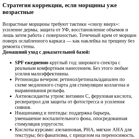
Стратегия коррекции, если морщины уже
возрастные
Возрастные морщины требуют тактики «снизу вверх»:
усиление дермы, защита от УФ, восстановление объемов и
лишь затем работа с поверхностью. Точечный крем от морщин
поверх ослабленного каркаса — как наклейка на трещину без
ремонта стены.
Домашний уход с доказательной базой:
SPF ежедневно
круглый год: широкого спектра с
реальным комфортным нанесением. Без этого любые
усилия малоэффективны.
Ретиноиды вечером: ретинол/ретиналь/адапален по
схеме медленного старта для стимуляции коллагена и
выравнивания рельефа.
Антиоксиданты утром: витамин C, феруловая кислота,
ресвератрол для защиты от фотостресса и усиления
сияния.
Ниацинамид и пептиды: поддержка барьера,
уменьшение воспалительного фона, опосредованная
стимуляция упругости.
Кислоты курсами: азелаиновая, PHA, мягкие AHA для
текстуры; без фанатизма, с прицелом на переносимость.