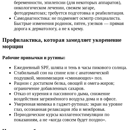
беременности, эпилепсии (для некоторых аппаратов),
онкологическом лечении, свежем загаре,
фотодерматозах; требуется подготовка и реабилитация.
Самодиагностика: не подменяет осмотр специалиста.
Быстрые изменения родинок, пятен, узелков — прямая
дорога к дерматологу, а не к крему.
Профилактика, которая замедляет укоренение
морщин
Рабочие привычки и рутины:
Ежедневный SPF, шляпа и тень в часы пикового солнца.
Стабильный сон на спине или с анатомической
подушкой, минимизация «сминающих» поз.
Рацион с достатком белка, овощей и омега‑жиров;
ограничение добавленных сахаров.
Отказ от курения и пассивного дыма, снижение
воздействия загрязнённого воздуха дома и в офисе.
Умеренная мимика в гаджет‑рутинах: экран на уровне
глаз, осознанная релаксация лба и межбровья.
Периодические курсы коллагеностимуляции по
показаниям, а не «когда совсем будет поздно».