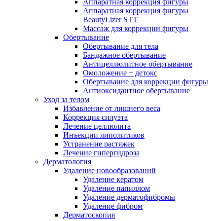
Аппаратная коррекция фигуры
Аппаратная коррекция фигуры
BeautyLizer STT
Массаж для коррекции фигуры
Обертывание
Обертывание для тела
Бандажное обертывание
Антицеллюлитное обертывание
Омоложение + детокс
Обертывание для коррекции фигуры
Антиоксидантное обертывание
Уход за телом
Избавление от лишнего веса
Коррекция силуэта
Лечение целлюлита
Инъекции липолитиков
Устранение растяжек
Лечение гипергидроза
Дерматология
Удаление новообразований
Удаление кератом
Удаление папиллом
Удаление дерматофибромы
Удаление фибром
Дерматоскопия