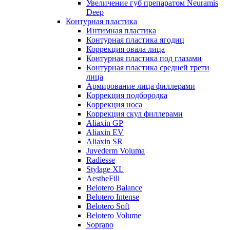
Увеличение губ препаратом Neuramis
Deep
Контурная пластика
Интимная пластика
Контурная пластика ягодиц
Коррекция овала лица
Контурная пластика под глазами
Контурная пластика средней трети
лица
Армирование лица филлерами
Коррекция подбородка
Коррекция носа
Коррекция скул филлерами
Aliaxin GP
Aliaxin EV
Aliaxin SR
Juvederm Voluma
Radiesse
Stylage XL
AestheFill
Belotero Balance
Belotero Intense
Belotero Soft
Belotero Volume
Soprano