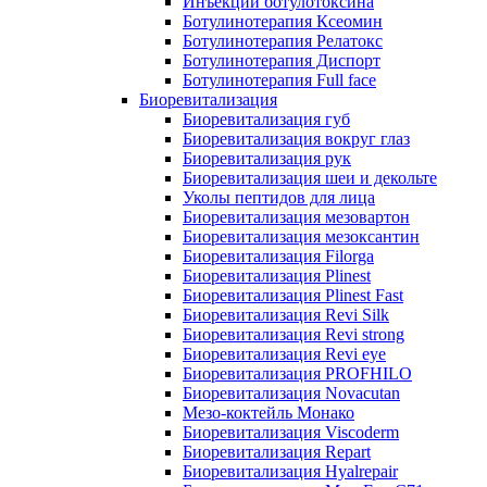
Инъекции ботулотоксина
Ботулинотерапия Ксеомин
Ботулинотерапия Релатокс
Ботулинотерапия Диспорт
Ботулинотерапия Full face
Биоревитализация
Биоревитализация губ
Биоревитализация вокруг глаз
Биоревитализация рук
Биоревитализация шеи и декольте
Уколы пептидов для лица
Биоревитализация мезовартон
Биоревитализация мезоксантин
Биоревитализация Filorga
Биоревитализация Plinest
Биоревитализация Plinest Fast
Биоревитализация Revi Silk
Биоревитализация Revi strong
Биоревитализация Revi eye
Биоревитализация PROFHILO
Биоревитализация Novacutan
Мезо-коктейль Монако
Биоревитализация Viscoderm
Биоревитализация Repart
Биоревитализация Hyalrepair