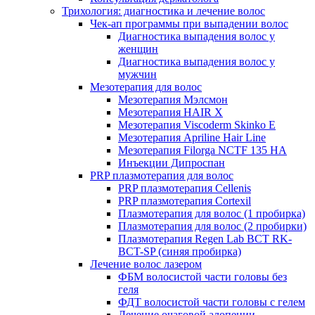
Трихология: диагностика и лечение волос
Чек-ап программы при выпадении волос
Диагностика выпадения волос у
женщин
Диагностика выпадения волос у
мужчин
Мезотерапия для волос
Мезотерапия Мэлсмон
Мезотерапия HAIR X
Мезотерапия Viscoderm Skinko E
Мезотерапия Apriline Hair Line
Мезотерапия Filorga NCTF 135 HA
Инъекции Дипроспан
PRP плазмотерапия для волос
PRP плазмотерапия Cellenis
PRP плазмотерапия Cortexil
Плазмотерапия для волос (1 пробирка)
Плазмотерапия для волос (2 пробирки)
Плазмотерапия Regen Lab BCT RK-
BCT-SP (синяя пробирка)
Лечение волос лазером
ФБМ волосистой части головы без
геля
ФДТ волосистой части головы с гелем
Лечение очаговой алопеции