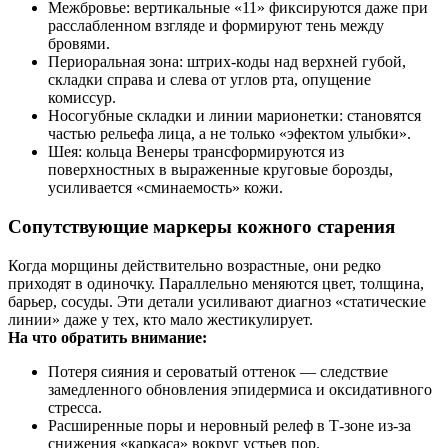
Межбровье: вертикальные «11» фиксируются даже при
расслабленном взгляде и формируют тень между
бровями.
Периоральная зона: штрих-коды над верхней губой,
складки справа и слева от углов рта, опущение
комиссур.
Носогубные складки и линии марионетки: становятся
частью рельефа лица, а не только «эфектом улыбки».
Шея: кольца Венеры трансформируются из
поверхностных в выраженные круговые борозды,
усиливается «сминаемость» кожи.
Сопутствующие маркеры кожного старения
Когда морщины действительно возрастные, они редко
приходят в одиночку. Параллельно меняются цвет, толщина,
барьер, сосуды. Эти детали усиливают диагноз «статические
линии» даже у тех, кто мало жестикулирует.
На что обратить внимание:
Потеря сияния и сероватый оттенок — следствие
замедленного обновления эпидермиса и оксидативного
стресса.
Расширенные поры и неровный релеф в Т‑зоне из-за
снижения «каркаса» вокруг устьев пор.