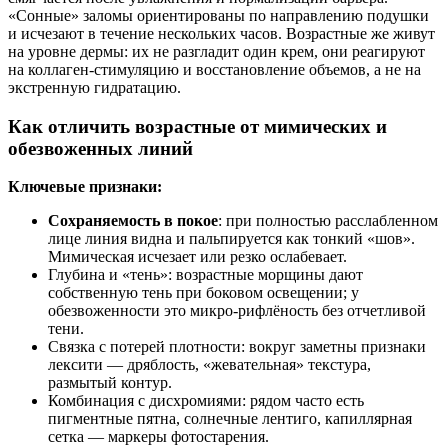
«Сонные» заломы ориентированы по направлению подушки
и исчезают в течение нескольких часов. Возрастные же живут
на уровне дермы: их не разгладит один крем, они реагируют
на коллаген-стимуляцию и восстановление объемов, а не на
экстренную гидратацию.
Как отличить возрастные от мимических и
обезвоженных линий
Ключевые признаки:
Сохраняемость в покое
: при полностью расслабленном
лице линия видна и пальпируется как тонкий «шов».
Мимическая исчезает или резко ослабевает.
Глубина и «тень»: возрастные морщины дают
собственную тень при боковом освещении; у
обезвоженности это микро-рифлёность без отчетливой
тени.
Связка с потерей плотности: вокруг заметны признаки
лексити — дряблость, «жевательная» текстура,
размытый контур.
Комбинация с дисхромиями: рядом часто есть
пигментные пятна, солнечные лентиго, капиллярная
сетка — маркеры фотостарения.