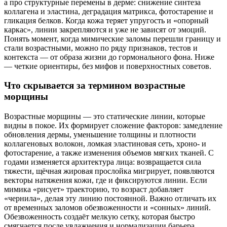
а про структурные перемены в дерме: снижение синтеза
коллагена и эластина, деградация матрикса, фотостарение и
гликация белков. Когда кожа теряет упругость и «опорный
каркас», линии закрепляются и уже не зависят от эмоций.
Понять момент, когда мимические заломы перешли границу и
стали возрастными, можно по ряду признаков, тестов и
контекста — от образа жизни до гормонального фона. Ниже
— четкие ориентиры, без мифов и поверхностных советов.
Что скрывается за термином возрастные
морщины
Возрастные морщины — это статические линии, которые
видны в покое. Их формирует сложение факторов: замедление
обновления дермы, уменьшение толщины и плотности
коллагеновых волокон, ломкая эластиновая сеть, хроно- и
фотостарение, а также изменения объемов мягких тканей. С
годами изменяется архитектура лица: возвращается сила
тяжести, щёчная жировая прослойка мигрирует, появляются
векторы натяжения кожи, где и фиксируются линии. Если
мимика «рисует» траекторию, то возраст добавляет
«чернила», делая эту линию постоянной. Важно отличать их
от временных заломов обезвоженности и «сонных» линий.
Обезвоженность создаёт мелкую сетку, которая быстро
смягчается после увлажнения и нормализации барьера.