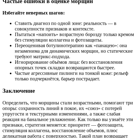
Частые ошибки в оценке морщин
Избегайте неверных шагов:
Ставить диагноз по одной зоне: реальность — в
совокупности признаков и контексте.
Пытаться «напоить» возрастную борозду только кремом
без стимуляции коллагена и фотозащиты.
Переоценивая ботулинотерапию как «панацею»: она
незаменима для динамических морщин, но статические
требуют матрикс‑подхода.
Игнорирование объёмов лица: без восстановления
опорных точек складки возвращаются быстрее.
Частые агрессивные пилинги на тонкой коже: рельеф
только подчеркнётся, барьер пострадает.
Заключение
Определить, что морщины стали возрастными, помогают три
опоры: сохранность линий в покое, их «союз» с потерей
упругости и текстурными изменениями, а также слабая
реакция на банальное увлажнение. Как только вы узнаёте эти
признаки, стратегия меняется: приоритет — фотозащита,
стимуляция коллагена, восстановление объемов, плюс
деликатная работа с поверхностью. Такой план возвращает