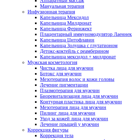
Аппаратный массаж
Мануальная терапия
Инфузионная терапия
Капельница Мексидол
Капельница Милдронат
Капельница Феринжект
Плацентарный иммуномодулятор Лаеннек
Капельница Цитофлавин
Капельница Золушка с глутатионом
Детокс-коктейль с реамберином
Капельница мексидол + милдронат
Мужская косметология
Чистка лица для мужчин
Ботокс для мужчин
Мезотерапия волос и кожи головы
Лечение пигментации
Плазмотерапия для мужчин
Биоревитализация лица для мужчин
Контурная пластика лица для мужчин
Мезотерапия лица для мужчин
Пилинг лица для мужчин
Уход за кожей лица для мужчин
Лечение прыщей у мужчин
Коррекция фигуры
Коррекция тела