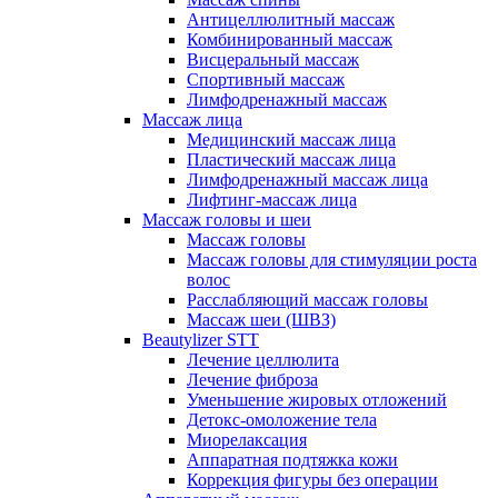
Антицеллюлитный массаж
Комбинированный массаж
Висцеральный массаж
Спортивный массаж
Лимфодренажный массаж
Массаж лица
Медицинский массаж лица
Пластический массаж лица
Лимфодренажный массаж лица
Лифтинг-массаж лица
Массаж головы и шеи
Массаж головы
Массаж головы для стимуляции роста
волос
Расслабляющий массаж головы
Массаж шеи (ШВЗ)
Beautylizer STT
Лечение целлюлита
Лечение фиброза
Уменьшение жировых отложений
Детокс-омоложение тела
Миорелаксация
Аппаратная подтяжка кожи
Коррекция фигуры без операции