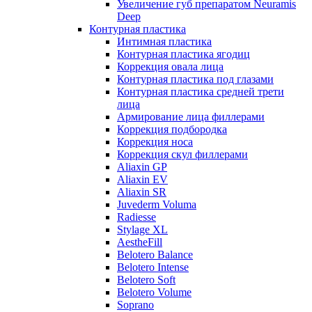
Увеличение губ препаратом Neuramis
Deep
Контурная пластика
Интимная пластика
Контурная пластика ягодиц
Коррекция овала лица
Контурная пластика под глазами
Контурная пластика средней трети
лица
Армирование лица филлерами
Коррекция подбородка
Коррекция носа
Коррекция скул филлерами
Aliaxin GP
Aliaxin EV
Aliaxin SR
Juvederm Voluma
Radiesse
Stylage XL
AestheFill
Belotero Balance
Belotero Intense
Belotero Soft
Belotero Volume
Soprano