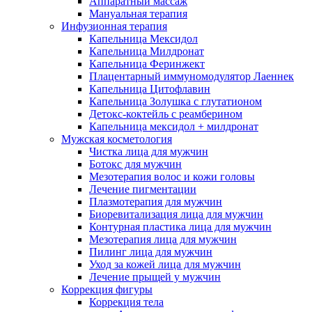
Аппаратный массаж
Мануальная терапия
Инфузионная терапия
Капельница Мексидол
Капельница Милдронат
Капельница Феринжект
Плацентарный иммуномодулятор Лаеннек
Капельница Цитофлавин
Капельница Золушка с глутатионом
Детокс-коктейль с реамберином
Капельница мексидол + милдронат
Мужская косметология
Чистка лица для мужчин
Ботокс для мужчин
Мезотерапия волос и кожи головы
Лечение пигментации
Плазмотерапия для мужчин
Биоревитализация лица для мужчин
Контурная пластика лица для мужчин
Мезотерапия лица для мужчин
Пилинг лица для мужчин
Уход за кожей лица для мужчин
Лечение прыщей у мужчин
Коррекция фигуры
Коррекция тела