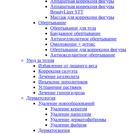
Аппаратная коррекция фигуры
Аппаратная коррекция фигуры
BeautyLizer STT
Массаж для коррекции фигуры
Обертывание
Обертывание для тела
Бандажное обертывание
Антицеллюлитное обертывание
Омоложение + детокс
Обертывание для коррекции фигуры
Антиоксидантное обертывание
Уход за телом
Избавление от лишнего веса
Коррекция силуэта
Лечение целлюлита
Инъекции липолитиков
Устранение растяжек
Лечение гипергидроза
Дерматология
Удаление новообразований
Удаление кератом
Удаление папиллом
Удаление дерматофибромы
Удаление фибром
Дерматоскопия