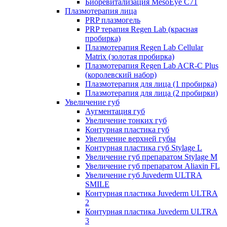
Биоревитализация MesoEye C71
Плазмотерапия лица
PRP плазмогель
PRP терапия Regen Lab (красная
пробирка)
Плазмотерапия Regen Lab Cellular
Matrix (золотая пробирка)
Плазмотерапия Regen Lab ACR-C Plus
(королевский набор)
Плазмотерапия для лица (1 пробирка)
Плазмотерапия для лица (2 пробирки)
Увеличение губ
Аугментация губ
Увеличение тонких губ
Контурная пластика губ
Увеличение верхней губы
Контурная пластика губ Stylage L
Увеличение губ препаратом Stylage M
Увеличение губ препаратом Aliaxin FL
Увеличение губ Juvederm ULTRA
SMILE
Контурная пластика Juvederm ULTRA
2
Контурная пластика Juvederm ULTRA
3