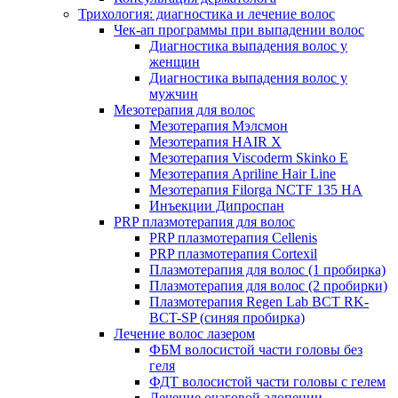
Трихология: диагностика и лечение волос
Чек-ап программы при выпадении волос
Диагностика выпадения волос у
женщин
Диагностика выпадения волос у
мужчин
Мезотерапия для волос
Мезотерапия Мэлсмон
Мезотерапия HAIR X
Мезотерапия Viscoderm Skinko E
Мезотерапия Apriline Hair Line
Мезотерапия Filorga NCTF 135 HA
Инъекции Дипроспан
PRP плазмотерапия для волос
PRP плазмотерапия Cellenis
PRP плазмотерапия Cortexil
Плазмотерапия для волос (1 пробирка)
Плазмотерапия для волос (2 пробирки)
Плазмотерапия Regen Lab BCT RK-
BCT-SP (синяя пробирка)
Лечение волос лазером
ФБМ волосистой части головы без
геля
ФДТ волосистой части головы с гелем
Лечение очаговой алопеции