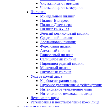
Чистка лица от прыщей
Чистка лица от комедонов
Пилинги
Миндальный пилинг
Пилинг Biorepeel
Пилинг Джесснера
Пилинг PRX-T33
Желтый ретиноловый пилинг
Срединный пилинг
Азелаиновый пилинг
Феруловый пилинг
Алмазный пилинг
Гликолевый пилинг
Салициловый пилинг
Пировиноградный пилинг
Молочный пилинг
Интимный пилинг
Уход за кожей лица
Карбокситерапия лица
Глубокое увлажнение и фейслифтинг
Интенсивное увлажнение лица
Интенсивное омоложение лица
Лечение прыщей
Регенерация и восстановление кожи лица
Лазерная косметология