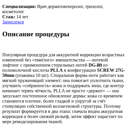
Специализация:
Врач дерматовенеролог, трихолог,
косметолог
Стаж:
14 лет
Записаться
Описание процедуры
Популярная процедура для аккуратной коррекции возрастных
изменений без «тяжёлого» вмешательства — нитевой
лифтинг с применением стерильных нитей
DG-lift
из
полимолочной кислоты
PLLA
в конфигурации
SCREW 27G-
50mm
(упаковка 10 шт). Спиральная форма нити работает как
мягкий пружинящий элемент: она помогает уплотнить ткани,
улучшить «собранность» кожи и поддержать зоны, где контур
начинает терять чёткость. PLLA не просто «держит» — она
запускает постепенное обновление дермы: кожа со временем
становится плотнее, более гладкой и упругой за счёт
стимуляции собственной коллагеновой структуры. Поэтому
результат формируется в два этапа: сначала видна аккуратная
коррекция и более свежий рельеф, затем эффект нарастает по
мере ремоделирования тканей.