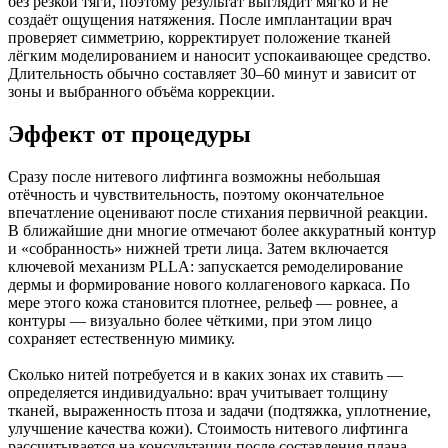
без резкой тяги, поэтому результат выглядит мягко и не
создаёт ощущения натяжения. После имплантации врач
проверяет симметрию, корректирует положение тканей
лёгким моделированием и наносит успокаивающее средство.
Длительность обычно составляет 30–60 минут и зависит от
зоны и выбранного объёма коррекции.
Эффект от процедуры
Сразу после нитевого лифтинга возможны небольшая
отёчность и чувствительность, поэтому окончательное
впечатление оценивают после стихания первичной реакции.
В ближайшие дни многие отмечают более аккуратный контур
и «собранность» нижней трети лица. Затем включается
ключевой механизм PLLA: запускается ремоделирование
дермы и формирование нового коллагенового каркаса. По
мере этого кожа становится плотнее, рельеф — ровнее, а
контуры — визуально более чёткими, при этом лицо
сохраняет естественную мимику.
Сколько нитей потребуется и в каких зонах их ставить —
определяется индивидуально: врач учитывает толщину
тканей, выраженность птоза и задачи (подтяжка, уплотнение,
улучшение качества кожи). Стоимость нитевого лифтинга
рассчитывается на консультации после составления плана.