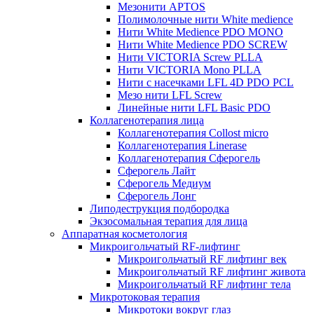
Мезонити APTOS
Полимолочные нити White medience
Нити White Medience PDO MONO
Нити White Medience PDO SCREW
Нити VICTORIA Screw PLLA
Нити VICTORIA Mono PLLA
Нити с насечками LFL 4D PDO PCL
Мезо нити LFL Screw
Линейные нити LFL Basic PDO
Коллагенотерапия лица
Коллагенотерапия Collost micro
Коллагенотерапия Linerase
Коллагенотерапия Сферогель
Сферогель Лайт
Сферогель Медиум
Сферогель Лонг
Липодеструкция подбородка
Экзосомальная терапия для лица
Аппаратная косметология
Микроигольчатый RF-лифтинг
Микроигольчатый RF лифтинг век
Микроигольчатый RF лифтинг живота
Микроигольчатый RF лифтинг тела
Микротоковая терапия
Микротоки вокруг глаз