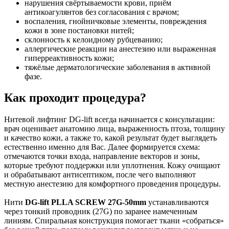
нарушения свёртываемости крови, приём
антикоагулянтов без согласования с врачом;
воспаления, гнойничковые элементы, повреждения
кожи в зоне постановки нитей;
склонность к келоидному рубцеванию;
аллергические реакции на анестезию или выраженная
гиперреактивность кожи;
тяжёлые дерматологические заболевания в активной
фазе.
Как проходит процедура?
Нитевой лифтинг DG-lift всегда начинается с консультации:
врач оценивает анатомию лица, выраженность птоза, толщину
и качество кожи, а также то, какой результат будет выглядеть
естественно именно для Вас. Далее формируется схема:
отмечаются точки входа, направление векторов и зоны,
которые требуют поддержки или уплотнения. Кожу очищают
и обрабатывают антисептиком, после чего выполняют
местную анестезию для комфортного проведения процедуры.
Нити
DG-lift PLLA SCREW 27G-50mm
устанавливаются
через тонкий проводник (27G) по заранее намеченным
линиям. Спиральная конструкция помогает ткани «собраться»