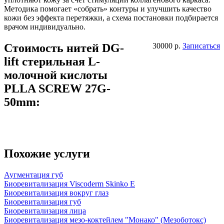
Методика помогает «собрать» контуры и улучшить качество
кожи без эффекта перетяжки, а схема постановки подбирается
врачом индивидуально.
Стоимость нитей DG-
30000 р.
Записаться
lift стерильная L-
молочной кислоты
PLLA SCREW 27G-
50mm:
Похожие услуги
Аугментация губ
Биоревитализация Viscoderm Skinko Е
Биоревитализация вокруг глаз
Биоревитализация губ
Биоревитализация лица
Биоревитализация мезо-коктейлем "Монако" (Мезоботокс)