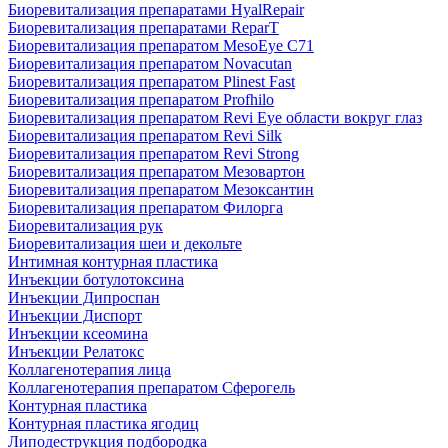
Биоревитализация препаратами HyalRepair
Биоревитализация препаратами ReparT
Биоревитализация препаратом MesoEye C71
Биоревитализация препаратом Novacutan
Биоревитализация препаратом Plinest Fast
Биоревитализация препаратом Profhilo
Биоревитализация препаратом Revi Eye области вокруг глаз
Биоревитализация препаратом Revi Silk
Биоревитализация препаратом Revi Strong
Биоревитализация препаратом Мезовартон
Биоревитализация препаратом Мезоксантин
Биоревитализация препаратом Филорга
Биоревитализация рук
Биоревитализация шеи и декольте
Интимная контурная пластика
Инъекции ботулотоксина
Инъекции Дипроспан
Инъекции Диспорт
Инъекции ксеомина
Инъекции Релатокс
Коллагенотерапия лица
Коллагенотерапия препаратом Сферогель
Контурная пластика
Контурная пластика ягодиц
Липодеструкция подбородка