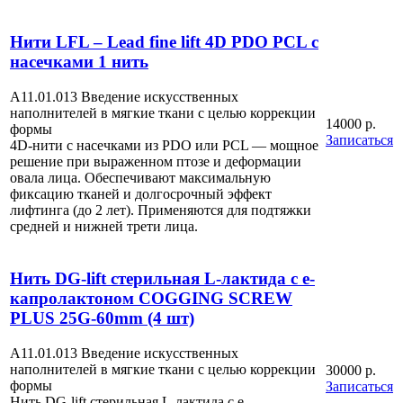
Нити LFL – Lead fine lift 4D PDO PCL с
насечками 1 нить
A11.01.013 Введение искусственных
наполнителей в мягкие ткани с целью коррекции
14000 р.
формы
Записаться
4D-нити с насечками из PDO или PCL — мощное
решение при выраженном птозе и деформации
овала лица. Обеспечивают максимальную
фиксацию тканей и долгосрочный эффект
лифтинга (до 2 лет). Применяются для подтяжки
средней и нижней трети лица.
Нить DG-lift стерильная L-лактида с е-
капролактоном COGGING SCREW
PLUS 25G-60mm (4 шт)
A11.01.013 Введение искусственных
наполнителей в мягкие ткани с целью коррекции
30000 р.
формы
Записаться
Нить DG-lift стерильная L-лактида с е-