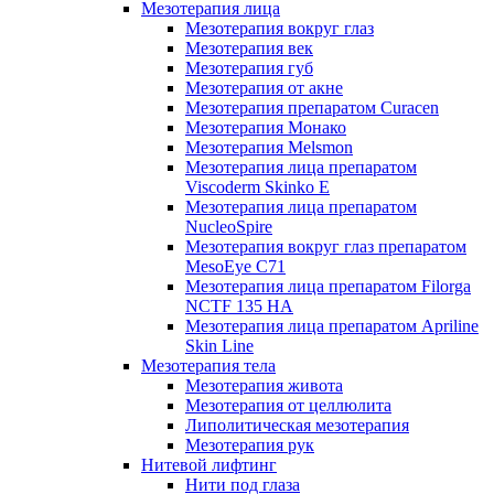
Мезотерапия лица
Мезотерапия вокруг глаз
Мезотерапия век
Мезотерапия губ
Мезотерапия от акне
Мезотерапия препаратом Curacen
Мезотерапия Монако
Мезотерапия Melsmon
Мезотерапия лица препаратом
Viscoderm Skinko E
Мезотерапия лица препаратом
NucleoSpire
Мезотерапия вокруг глаз препаратом
MesoEye С71
Мезотерапия лица препаратом Filorga
NCTF 135 HA
Мезотерапия лица препаратом Apriline
Skin Line
Мезотерапия тела
Мезотерапия живота
Мезотерапия от целлюлита
Липолитическая мезотерапия
Мезотерапия рук
Нитевой лифтинг
Нити под глаза