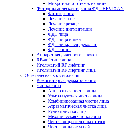
Микротоки от отеков на лице
Фотодинамическая терапия ФДТ REVIXAN
Фототерапия
Лечение акне
Лечение розацеа
Лечение пигментации
ФДТ лица
ФДТ лица и шеи
ФДТ лица, шеи, декольте
ФДТ спины
Аппаратная диагностика кожи
RF-лифтинг лица
Игольчатый RF лифтинг
Игольчатый RF лифтинг лица
Эстетическая косметология
Компьютерная дерматоскопия
Чистка лица
Аппаратная чистка лица
Ультразвуковая чистка лица
Комбинированная чистка лица
Атравматическая чистка лица
Ручная чистка лица
Механическая чистка лица
Чистка лица от черных точек
Чистка лица от угрей