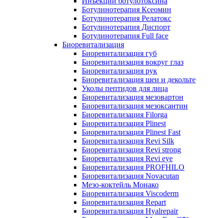
Инъекции ботулотоксина
Ботулинотерапия Ксеомин
Ботулинотерапия Релатокс
Ботулинотерапия Диспорт
Ботулинотерапия Full face
Биоревитализация
Биоревитализация губ
Биоревитализация вокруг глаз
Биоревитализация рук
Биоревитализация шеи и декольте
Уколы пептидов для лица
Биоревитализация мезовартон
Биоревитализация мезоксантин
Биоревитализация Filorga
Биоревитализация Plinest
Биоревитализация Plinest Fast
Биоревитализация Revi Silk
Биоревитализация Revi strong
Биоревитализация Revi eye
Биоревитализация PROFHILO
Биоревитализация Novacutan
Мезо-коктейль Монако
Биоревитализация Viscoderm
Биоревитализация Repart
Биоревитализация Hyalrepair