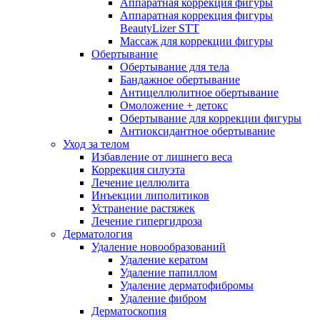
Аппаратная коррекция фигуры
Аппаратная коррекция фигуры
BeautyLizer STT
Массаж для коррекции фигуры
Обертывание
Обертывание для тела
Бандажное обертывание
Антицеллюлитное обертывание
Омоложение + детокс
Обертывание для коррекции фигуры
Антиоксидантное обертывание
Уход за телом
Избавление от лишнего веса
Коррекция силуэта
Лечение целлюлита
Инъекции липолитиков
Устранение растяжек
Лечение гипергидроза
Дерматология
Удаление новообразований
Удаление кератом
Удаление папиллом
Удаление дерматофибромы
Удаление фибром
Дерматоскопия