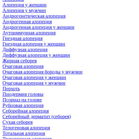
Алопеция у женщин
Алопеция у мужчин
Андрогенетическая алопеция
Андрогенная алопеция
Андрогенная алопеция у женщин
Аутоиммунная алопеция
Гнездная алопеция
Гнездная алопеция у женщин
Диффузная алопеция
Диффузная алопеция у женщин
Жирная себорея
Очаговая алопеция
Очаговая алопеция бороды у мужчин
Очаговая алопеция у женщин
Очаговая алопеция у мужчин
Перхоть
Пиодермия головы
Псориаз на голове
Рубцовая алопеция
Себорейная алопеция
Себорейный дерматит (себорея)
Сухая себорея
Телогеновая алопеция
Тотальная алопеция
Тракционная алопеция