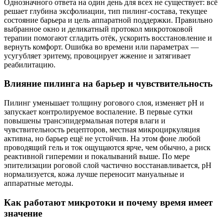
Однозначного ответа на один день для всех не существует: всё
решает глубина эксфолиации, тип пилинг‑состава, текущее
состояние барьера и цель аппаратной поддержки. Правильно
выбранное окно и деликатный протокол микротоковой
терапии помогают сгладить отёк, ускорить восстановление и
вернуть комфорт. Ошибка во времени или параметрах —
усугубляет эритему, провоцирует жжение и затягивает
реабилитацию.
Влияние пилинга на барьер и чувствительность
Пилинг уменьшает толщину рогового слоя, изменяет pH и
запускает контролируемое воспаление. В первые сутки
повышены трансэпидермальная потеря влаги и
чувствительность рецепторов, местная микроциркуляция
активна, но барьер ещё не устойчив. На этом фоне любой
проводящий гель и ток ощущаются ярче, чем обычно, а риск
реактивной гиперемии и покалываний выше. По мере
эпителизации роговой слой частично восстанавливается, pH
нормализуется, кожа лучше переносит мануальные и
аппаратные методы.
Как работают микротоки и почему время имеет
значение