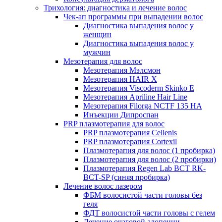
Трихология: диагностика и лечение волос
Чек-ап программы при выпадении волос
Диагностика выпадения волос у
женщин
Диагностика выпадения волос у
мужчин
Мезотерапия для волос
Мезотерапия Мэлсмон
Мезотерапия HAIR X
Мезотерапия Viscoderm Skinko E
Мезотерапия Apriline Hair Line
Мезотерапия Filorga NCTF 135 HA
Инъекции Дипроспан
PRP плазмотерапия для волос
PRP плазмотерапия Cellenis
PRP плазмотерапия Cortexil
Плазмотерапия для волос (1 пробирка)
Плазмотерапия для волос (2 пробирки)
Плазмотерапия Regen Lab BCT RK-
BCT-SP (синяя пробирка)
Лечение волос лазером
ФБМ волосистой части головы без
геля
ФДТ волосистой части головы с гелем
Лечение очаговой алопеции