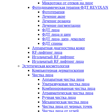
Микротоки от отеков на лице
Фотодинамическая терапия ФДТ REVIXAN
Фототерапия
Лечение акне
Лечение розацеа
Лечение пигментации
ФДТ лица
ФДТ лица и шеи
ФДТ лица, шеи, декольте
ФДТ спины
Аппаратная диагностика кожи
RF-лифтинг лица
Игольчатый RF лифтинг
Игольчатый RF лифтинг лица
Эстетическая косметология
Компьютерная дерматоскопия
Чистка лица
Аппаратная чистка лица
Ультразвуковая чистка лица
Комбинированная чистка лица
Атравматическая чистка лица
Ручная чистка лица
Механическая чистка лица
Чистка лица от черных точек
Чистка лица от угрей