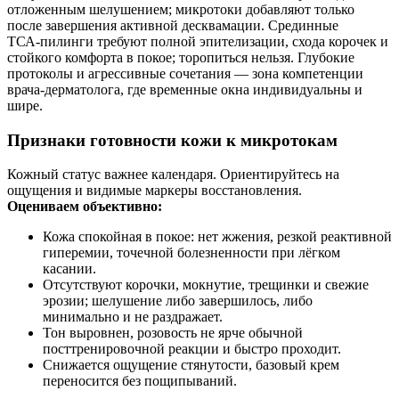
отложенным шелушением; микротоки добавляют только
после завершения активной десквамации. Срединные
ТСА‑пилинги требуют полной эпителизации, схода корочек и
стойкого комфорта в покое; торопиться нельзя. Глубокие
протоколы и агрессивные сочетания — зона компетенции
врача‑дерматолога, где временные окна индивидуальны и
шире.
Признаки готовности кожи к микротокам
Кожный статус важнее календаря. Ориентируйтесь на
ощущения и видимые маркеры восстановления.
Оцениваем объективно:
Кожа спокойная в покое: нет жжения, резкой реактивной
гиперемии, точечной болезненности при лёгком
касании.
Отсутствуют корочки, мокнутие, трещинки и свежие
эрозии; шелушение либо завершилось, либо
минимально и не раздражает.
Тон выровнен, розовость не ярче обычной
посттренировочной реакции и быстро проходит.
Снижается ощущение стянутости, базовый крем
переносится без пощипываний.