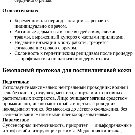
сердечного ритма.
Относительные:
Беременность и период лактации — решается
индивидуально с врачом.
Активные дерматозы в зоне воздействия, свежие
травмы, выраженный купероз с частыми приливами.
Недавние инъекции в зону работы: требуется
согласование сроков с врачом.
Склонность к герпетическим рецидивам после процедур
— профилактика по назначению дерматолога.
Безопасный протокол для постпилинговой кожи
Подготовка:
Используйте максимально нейтральный проводник: водный
гель без кислот, отдушек, ментола, спирта и интенсивных
растительных экстрактов. Лицо очищают мягким средством,
промакивают, исключают скрабы и щётки. Проводник
накладывают тонко, без массажа до лёгкого скольжения, без
«запечатывания» плотными плёнкообразователями.
Параметры:
Субсенсорная интенсивность, приоритет — лимфодренажные
и трофостабилизирующие режимы. Медленная кинетика,