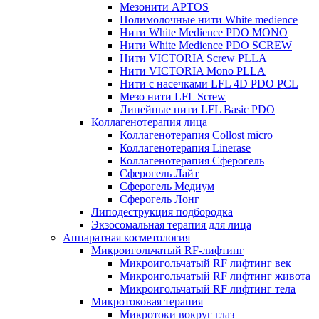
Мезонити APTOS
Полимолочные нити White medience
Нити White Medience PDO MONO
Нити White Medience PDO SCREW
Нити VICTORIA Screw PLLA
Нити VICTORIA Mono PLLA
Нити с насечками LFL 4D PDO PCL
Мезо нити LFL Screw
Линейные нити LFL Basic PDO
Коллагенотерапия лица
Коллагенотерапия Collost micro
Коллагенотерапия Linerase
Коллагенотерапия Сферогель
Сферогель Лайт
Сферогель Медиум
Сферогель Лонг
Липодеструкция подбородка
Экзосомальная терапия для лица
Аппаратная косметология
Микроигольчатый RF-лифтинг
Микроигольчатый RF лифтинг век
Микроигольчатый RF лифтинг живота
Микроигольчатый RF лифтинг тела
Микротоковая терапия
Микротоки вокруг глаз