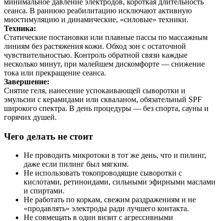
минимальное давление электродов, короткая длительность
сеанса. В раннюю реабилитацию исключают активную
миостимуляцию и динамические, «силовые» техники.
Техника:
Статические постановки или плавные пассы по массажным
линиям без растяжения кожи. Обход зон с остаточной
чувствительностью. Контроль обратной связи каждые
несколько минут, при малейшем дискомфорте — снижение
тока или прекращение сеанса.
Завершение:
Снятие геля, нанесение успокаивающей сыворотки и
эмульсии с керамидами или скваланом, обязательный SPF
широкого спектра. В день процедуры — без спорта, сауны и
горячих душей.
Чего делать не стоит
Не проводить микротоки в тот же день, что и пилинг,
даже если пилинг был мягким.
Не использовать токопроводящие сыворотки с
кислотами, ретиноидами, сильными эфирными маслами
и спиртами.
Не работать по коркам, свежим раздражениям и не
«продавлять» электроды ради лучшего контакта.
Не совмещать в один визит с агрессивными