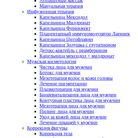
Аппаратный массаж
Мануальная терапия
Инфузионная терапия
Капельница Мексидол
Капельница Милдронат
Капельница Феринжект
Плацентарный иммуномодулятор Лаеннек
Капельница Цитофлавин
Капельница Золушка с глутатионом
Детокс-коктейль с реамберином
Капельница мексидол + милдронат
Мужская косметология
Чистка лица для мужчин
Ботокс для мужчин
Мезотерапия волос и кожи головы
Лечение пигментации
Плазмотерапия для мужчин
Биоревитализация лица для мужчин
Контурная пластика лица для мужчин
Мезотерапия лица для мужчин
Пилинг лица для мужчин
Уход за кожей лица для мужчин
Лечение прыщей у мужчин
Коррекция фигуры
Коррекция тела