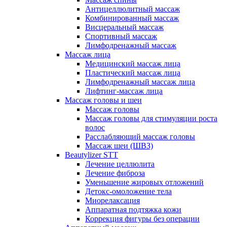
Антицеллюлитный массаж
Комбинированный массаж
Висцеральный массаж
Спортивный массаж
Лимфодренажный массаж
Массаж лица
Медицинский массаж лица
Пластический массаж лица
Лимфодренажный массаж лица
Лифтинг-массаж лица
Массаж головы и шеи
Массаж головы
Массаж головы для стимуляции роста
волос
Расслабляющий массаж головы
Массаж шеи (ШВЗ)
Beautylizer STT
Лечение целлюлита
Лечение фиброза
Уменьшение жировых отложений
Детокс-омоложение тела
Миорелаксация
Аппаратная подтяжка кожи
Коррекция фигуры без операции