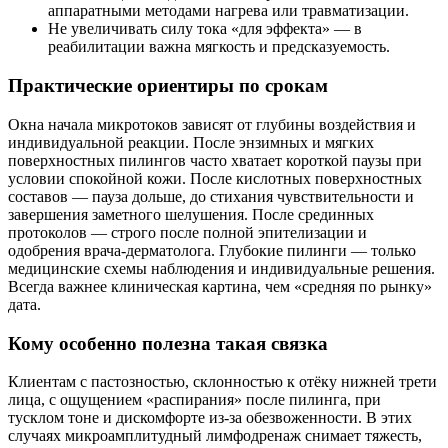
аппаратными методами нагрева или травматизации.
Не увеличивать силу тока «для эффекта» — в
реабилитации важна мягкость и предсказуемость.
Практические ориентиры по срокам
Окна начала микротоков зависят от глубины воздействия и
индивидуальной реакции. После энзимных и мягких
поверхностных пилингов часто хватает короткой паузы при
условии спокойной кожи. После кислотных поверхностных
составов — пауза дольше, до стихания чувствительности и
завершения заметного шелушения. После срединных
протоколов — строго после полной эпителизации и
одобрения врача‑дерматолога. Глубокие пилинги — только
медицинские схемы наблюдения и индивидуальные решения.
Всегда важнее клиническая картина, чем «средняя по рынку»
дата.
Кому особенно полезна такая связка
Клиентам с пастозностью, склонностью к отёку нижней трети
лица, с ощущением «распирания» после пилинга, при
тусклом тоне и дискомфорте из‑за обезвоженности. В этих
случаях микроамплитудный лимфодренаж снимает тяжесть,