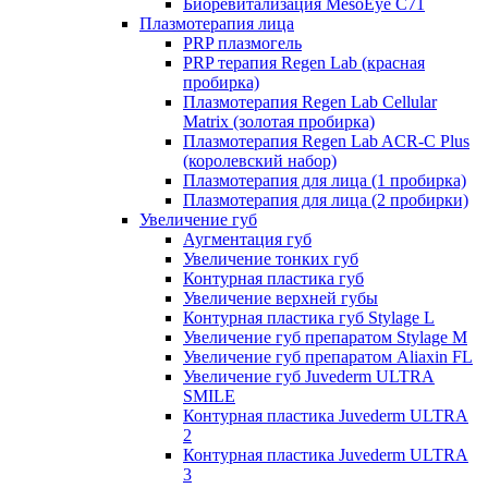
Биоревитализация MesoEye C71
Плазмотерапия лица
PRP плазмогель
PRP терапия Regen Lab (красная
пробирка)
Плазмотерапия Regen Lab Cellular
Matrix (золотая пробирка)
Плазмотерапия Regen Lab ACR-C Plus
(королевский набор)
Плазмотерапия для лица (1 пробирка)
Плазмотерапия для лица (2 пробирки)
Увеличение губ
Аугментация губ
Увеличение тонких губ
Контурная пластика губ
Увеличение верхней губы
Контурная пластика губ Stylage L
Увеличение губ препаратом Stylage M
Увеличение губ препаратом Aliaxin FL
Увеличение губ Juvederm ULTRA
SMILE
Контурная пластика Juvederm ULTRA
2
Контурная пластика Juvederm ULTRA
3