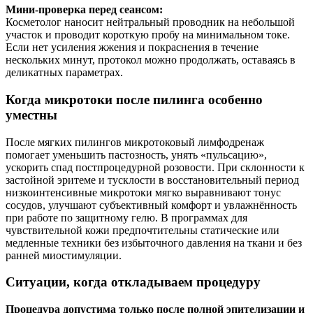
Мини‑проверка перед сеансом:
Косметолог наносит нейтральный проводник на небольшой
участок и проводит короткую пробу на минимальном токе.
Если нет усиления жжения и покраснения в течение
нескольких минут, протокол можно продолжать, оставаясь в
деликатных параметрах.
Когда микротоки после пилинга особенно
уместны
После мягких пилингов микротоковый лимфодренаж
помогает уменьшить пастозность, унять «пульсацию»,
ускорить спад постпроцедурной розовости. При склонности к
застойной эритеме и тусклости в восстановительный период
низкоинтенсивные микротоки мягко выравнивают тонус
сосудов, улучшают субъективный комфорт и увлажнённость
при работе по защитному гелю. В программах для
чувствительной кожи предпочтительны статические или
медленные техники без избыточного давления на ткани и без
ранней миостимуляции.
Ситуации, когда откладываем процедуру
Процедура допустима только после полной эпителизации и