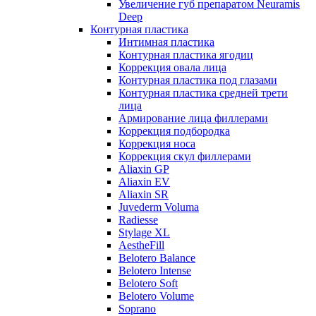
Увеличение губ препаратом Neuramis
Deep
Контурная пластика
Интимная пластика
Контурная пластика ягодиц
Коррекция овала лица
Контурная пластика под глазами
Контурная пластика средней трети
лица
Армирование лица филлерами
Коррекция подбородка
Коррекция носа
Коррекция скул филлерами
Aliaxin GP
Aliaxin EV
Aliaxin SR
Juvederm Voluma
Radiesse
Stylage XL
AestheFill
Belotero Balance
Belotero Intense
Belotero Soft
Belotero Volume
Soprano