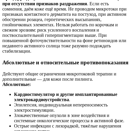
при отсутствии признаков раздражения
. Если есть
сомнения, даём коже ещё время. Не проводим микротоки при
признаках контактного дерматита на постуход, при активном
обострении розацеа, герпетических высыпаниях,
гнойничковых элементах. Нельзя работать по корочкам и
свежим эрозиям: риск усиленного воспаления и
поствоспалительной гиперпигментации выше. При
повышенной фоточувствительности на фоне ретиноидов или
недавнего активного солнца тоже разумно подождать
стабилизации.
Абсолютные и относительные противопоказания
Действуют общие ограничения микротоковой терапии и
дополнительные — для кожи после пилинга.
Абсолютные:
Кардиостимулятор и другие имплантированные
электрокардиоустройства
.
Эпилепсия, индивидуальная непереносимость
электростимуляции.
Злокачественные опухоли в зоне воздействия и
системные онкологические процессы в активной фазе.
Острые инфекции с лихорадкой, тяжёлые нарушения