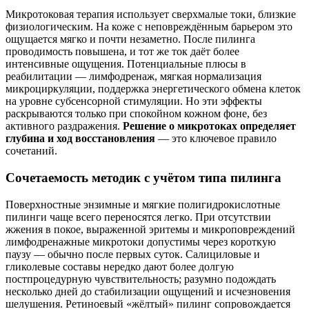
Микротоковая терапия использует сверхмалые токи, близкие
физиологическим. На коже с неповреждённым барьером это
ощущается мягко и почти незаметно. После пилинга
проводимость повышена, и тот же ток даёт более
интенсивные ощущения. Потенциальные плюсы в
реабилитации — лимфодренаж, мягкая нормализация
микроциркуляции, поддержка энергетического обмена клеток
на уровне субсенсорной стимуляции. Но эти эффекты
раскрываются только при спокойном кожном фоне, без
активного раздражения.
Решение о микротоках определяет
глубина и ход восстановления
— это ключевое правило
сочетаний.
Сочетаемость методик с учётом типа пилинга
Поверхностные энзимные и мягкие полигидрокислотные
пилинги чаще всего переносятся легко. При отсутствии
жжения в покое, выраженной эритемы и микроповреждений
лимфодренажные микротоки допустимы через короткую
паузу — обычно после первых суток. Салициловые и
гликолевые составы нередко дают более долгую
постпроцедурную чувствительность; разумно подождать
несколько дней до стабилизации ощущений и исчезновения
шелушения. Ретиноевый «жёлтый» пилинг сопровождается