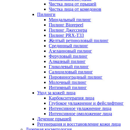
Чистка лица от прыщей
Чистка лица от комедонов
Пилинги
Миндальный пилинг
Пилинг Biorepeel
Пилинг Джесснера
Пилинг PRX-T33
Желтый ретиноловый пилинг
Срединный пилинг
Азелаиновый пилинг
Феруловый пилинг
Алмазный пилинг
Гликолевый пилинг
Салициловый пилинг
Пировиноградный пилинг
Молочный пилинг
Интимный пилинг
Уход за кожей лица
Карбокситерапия лица
Глубокое увлажнение и фейслифтинг
Интенсивное увлажнение лица
Интенсивное омоложение лица
Лечение прыщей
Регенерация и восстановление кожи лица
Лазерная косметология