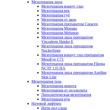
Мезотерапия лица
Мезотерапия вокруг глаз
Мезотерапия век
Мезотерапия губ
Мезотерапия от акне
Мезотерапия препаратом Curacen
Мезотерапия Монако
Мезотерапия Melsmon
Мезотерапия лица препаратом
Viscoderm Skinko E
Мезотерапия лица препаратом
NucleoSpire
Мезотерапия вокруг глаз препаратом
MesoEye С71
Мезотерапия лица препаратом Filorga
NCTF 135 HA
Мезотерапия лица препаратом Apriline
Skin Line
Мезотерапия тела
Мезотерапия живота
Мезотерапия от целлюлита
Липолитическая мезотерапия
Мезотерапия рук
Нитевой лифтинг
Нити под глаза