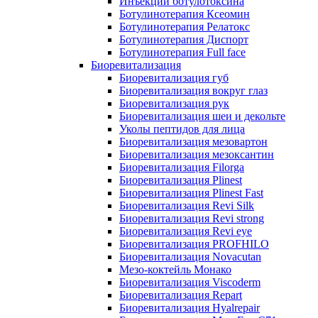
Инъекции ботулотоксина
Ботулинотерапия Ксеомин
Ботулинотерапия Релатокс
Ботулинотерапия Диспорт
Ботулинотерапия Full face
Биоревитализация
Биоревитализация губ
Биоревитализация вокруг глаз
Биоревитализация рук
Биоревитализация шеи и декольте
Уколы пептидов для лица
Биоревитализация мезовартон
Биоревитализация мезоксантин
Биоревитализация Filorga
Биоревитализация Plinest
Биоревитализация Plinest Fast
Биоревитализация Revi Silk
Биоревитализация Revi strong
Биоревитализация Revi eye
Биоревитализация PROFHILO
Биоревитализация Novacutan
Мезо-коктейль Монако
Биоревитализация Viscoderm
Биоревитализация Repart
Биоревитализация Hyalrepair