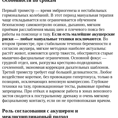
Особенности по срокам
Первый триместр — время эмбриогенеза и нестабильных
гормональных колебаний. В этот период мануальная терапия
чаще откладывается или ограничивается обучением
безопасному самоконтролю осанки, дыханию, мягким
приёмам расслабления мышц шеи и плечевого пояса без
работы на пояснице и тазу.
Если есть малейшие акушерские
риски — любые мануальные техники исключаются
. Во
втором триместре, при стабильном течении беременности и
согласии акушера, мягкие методики наиболее актуальны:
растёт живот, изменяется центр тяжести, обостряются старые
мышечно‑фасциальные ограничения. Основной фокус —
грудной отдел, шея, разгрузка крестцово‑подвздошных
сочленений, экономная коррекция дыхательных шаблонов.
Третий триместр требует ещё большей деликатности. Любое
воздействие короткое, без провокации гипертонуса, только в
позициях, исключающих венозную компрессию. Глубокие
техники на тазу, провокационные тесты, рывковые приёмы
запрещены. При отёках и варикозе работа в зонах венозного
застоя сводится к постуральному дренажу и очень мягкому
фасциальному контакту, если он не противопоказан врачом.
Роль согласования с акушером и
междисциплинарный подход