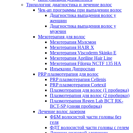
Трихология: диагностика и лечение волос
Чек-ап программы при выпадении волос
Диагностика выпадения волос у
женщин
Диагностика выпадения волос у
мужчин
Мезотерапия для волос
Мезотерапия Мэлсмон
Мезотерапия HAIR X
Мезотерапия Viscoderm Skinko E
Мезотерапия Apriline Hair Line
Мезотерапия Filorga NCTF 135 HA
Инъекции Дипроспан
PRP плазмотерапия для волос
PRP плазмотерапия Cellenis
PRP плазмотерапия Cortexil
Плазмотерапия для волос (1 пробирка)
Плазмотерапия для волос (2 пробирки)
Плазмотерапия Regen Lab BCT RK-
BCT-SP (синяя пробирка)
Лечение волос лазером
ФБМ волосистой части головы без
геля
ФДТ волосистой части головы с гелем
Лечение очаговой алопеции