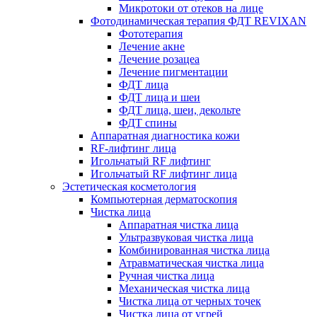
Микротоки от отеков на лице
Фотодинамическая терапия ФДТ REVIXAN
Фототерапия
Лечение акне
Лечение розацеа
Лечение пигментации
ФДТ лица
ФДТ лица и шеи
ФДТ лица, шеи, декольте
ФДТ спины
Аппаратная диагностика кожи
RF-лифтинг лица
Игольчатый RF лифтинг
Игольчатый RF лифтинг лица
Эстетическая косметология
Компьютерная дерматоскопия
Чистка лица
Аппаратная чистка лица
Ультразвуковая чистка лица
Комбинированная чистка лица
Атравматическая чистка лица
Ручная чистка лица
Механическая чистка лица
Чистка лица от черных точек
Чистка лица от угрей