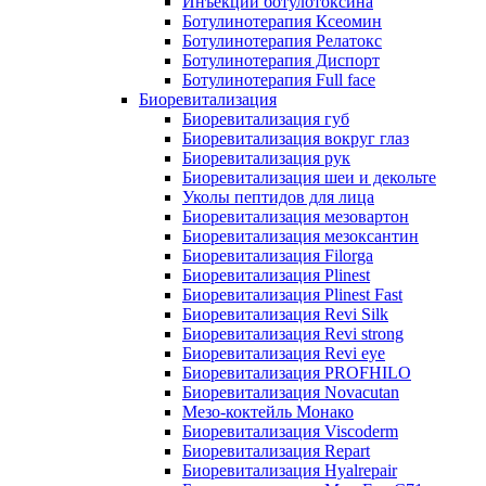
Инъекции ботулотоксина
Ботулинотерапия Ксеомин
Ботулинотерапия Релатокс
Ботулинотерапия Диспорт
Ботулинотерапия Full face
Биоревитализация
Биоревитализация губ
Биоревитализация вокруг глаз
Биоревитализация рук
Биоревитализация шеи и декольте
Уколы пептидов для лица
Биоревитализация мезовартон
Биоревитализация мезоксантин
Биоревитализация Filorga
Биоревитализация Plinest
Биоревитализация Plinest Fast
Биоревитализация Revi Silk
Биоревитализация Revi strong
Биоревитализация Revi eye
Биоревитализация PROFHILO
Биоревитализация Novacutan
Мезо-коктейль Монако
Биоревитализация Viscoderm
Биоревитализация Repart
Биоревитализация Hyalrepair