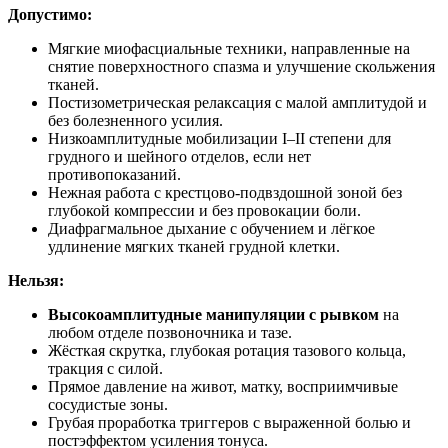
Допустимо:
Мягкие миофасциальные техники, направленные на
снятие поверхностного спазма и улучшение скольжения
тканей.
Постизометрическая релаксация с малой амплитудой и
без болезненного усилия.
Низкоамплитудные мобилизации I–II степени для
грудного и шейного отделов, если нет
противопоказаний.
Нежная работа с крестцово‑подвздошной зоной без
глубокой компрессии и без провокации боли.
Диафрагмальное дыхание с обучением и лёгкое
удлинение мягких тканей грудной клетки.
Нельзя:
Высокоамплитудные манипуляции с рывком
на
любом отделе позвоночника и тазе.
Жёсткая скрутка, глубокая ротация тазового кольца,
тракция с силой.
Прямое давление на живот, матку, восприимчивые
сосудистые зоны.
Грубая проработка триггеров с выраженной болью и
постэффектом усиления тонуса.