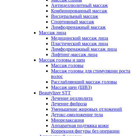
Антицеллюлитный массаж
Комбинированный массаж
Висцеральный массаж
Спортивный массаж
Лимфодренажный массаж
Массаж лица
Медицинский массаж лица
Пластический массаж лица
Лимфодренажный массаж лица
Лифтинг-массаж лица
Массаж головы и шеи
Массаж головы
Массаж головы для стимуляции роста
волос
Расслабляющий массаж головы
Массаж шеи (ШВЗ)
Beautylizer STT
Лечение целлюлита
Лечение фиброза
Уменьшение жировых отложений
Детокс-омоложение тела
Миорелаксация
Аппаратная подтяжка кожи
Коррекция фигуры без операции