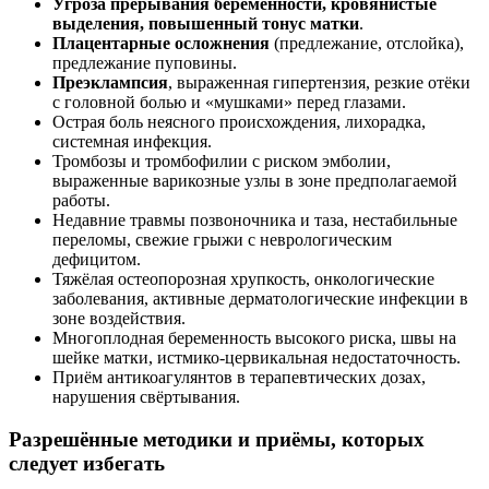
Угроза прерывания беременности, кровянистые
выделения, повышенный тонус матки
.
Плацентарные осложнения
(предлежание, отслойка),
предлежание пуповины.
Преэклампсия
, выраженная гипертензия, резкие отёки
с головной болью и «мушками» перед глазами.
Острая боль неясного происхождения, лихорадка,
системная инфекция.
Тромбозы и тромбофилии с риском эмболии,
выраженные варикозные узлы в зоне предполагаемой
работы.
Недавние травмы позвоночника и таза, нестабильные
переломы, свежие грыжи с неврологическим
дефицитом.
Тяжёлая остеопорозная хрупкость, онкологические
заболевания, активные дерматологические инфекции в
зоне воздействия.
Многоплодная беременность высокого риска, швы на
шейке матки, истмико‑цервикальная недостаточность.
Приём антикоагулянтов в терапевтических дозах,
нарушения свёртывания.
Разрешённые методики и приёмы, которых
следует избегать