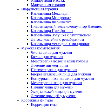
Аппаратный массаж
Мануальная терапия
Инфузионная терапия
Капельница Мексидол
Капельница Милдронат
Капельница Феринжект
Плацентарный иммуномодулятор Лаеннек
Капельница Цитофлавин
Капельница Золушка с глутатионом
Детокс-коктейль с реамберином
Капельница мексидол + милдронат
Мужская косметология
Чистка лица для мужчин
Ботокс для мужчин
Мезотерапия волос и кожи головы
Лечение пигментации
Плазмотерапия для мужчин
Биоревитализация лица для мужчин
Контурная пластика лица для мужчин
Мезотерапия лица для мужчин
Пилинг лица для мужчин
Уход за кожей лица для мужчин
Лечение прыщей у мужчин
Коррекция фигуры
Коррекция тела