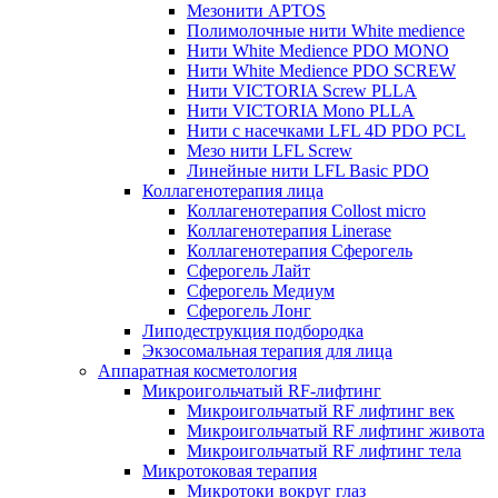
Мезонити APTOS
Полимолочные нити White medience
Нити White Medience PDO MONO
Нити White Medience PDO SCREW
Нити VICTORIA Screw PLLA
Нити VICTORIA Mono PLLA
Нити с насечками LFL 4D PDO PCL
Мезо нити LFL Screw
Линейные нити LFL Basic PDO
Коллагенотерапия лица
Коллагенотерапия Collost micro
Коллагенотерапия Linerase
Коллагенотерапия Сферогель
Сферогель Лайт
Сферогель Медиум
Сферогель Лонг
Липодеструкция подбородка
Экзосомальная терапия для лица
Аппаратная косметология
Микроигольчатый RF-лифтинг
Микроигольчатый RF лифтинг век
Микроигольчатый RF лифтинг живота
Микроигольчатый RF лифтинг тела
Микротоковая терапия
Микротоки вокруг глаз