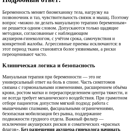
Беременность меняет биомеханику тела, нагрузку на
позвоночник и таз, чувствительность связок и мышц. Поэтому
вопрос «можно ли делать мануальную терапию беременным»
не решается одним словом. Допускаются только щадящие
методики, согласованные с наблюдающим
акушером‑гинекологом, с учётом срока, самочувствия и
конкретной жалобы. Агрессивные приемы исключаются: в
этот период ткани становятся более уязвимыми, а риски
переоценивают часто.
Клиническая логика и безопасность
Мануальная терапия при беременности — это не
универсальный ответ на боль в спине. Часть симптомов
связана с гормональными изменениями, расширением объёма
крови, ростом матки и перераспределением центра тяжести, и
не всегда требует механического воздействия. При грамотном
отборе пациенток допустим мягкий подход: работа с
мышечными спазмами, фасциальными ограничениями,
безопасная мобилизация без рывка, поддержание
подвижности грудного отдела. Важный фильтр —
исключение акушерских рисков и соматических «красных
флагов».
Без разрешения акушера‑гинеколога начинать