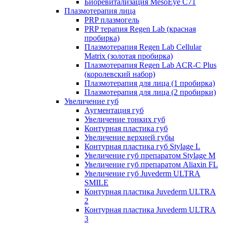
Биоревитализация MesoEye C71
Плазмотерапия лица
PRP плазмогель
PRP терапия Regen Lab (красная
пробирка)
Плазмотерапия Regen Lab Cellular
Matrix (золотая пробирка)
Плазмотерапия Regen Lab ACR-C Plus
(королевский набор)
Плазмотерапия для лица (1 пробирка)
Плазмотерапия для лица (2 пробирки)
Увеличение губ
Аугментация губ
Увеличение тонких губ
Контурная пластика губ
Увеличение верхней губы
Контурная пластика губ Stylage L
Увеличение губ препаратом Stylage M
Увеличение губ препаратом Aliaxin FL
Увеличение губ Juvederm ULTRA
SMILE
Контурная пластика Juvederm ULTRA
2
Контурная пластика Juvederm ULTRA
3