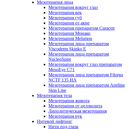
Мезотерапия лица
Мезотерапия вокруг глаз
Мезотерапия век
Мезотерапия губ
Мезотерапия от акне
Мезотерапия препаратом Curacen
Мезотерапия Монако
Мезотерапия Melsmon
Мезотерапия лица препаратом
Viscoderm Skinko E
Мезотерапия лица препаратом
NucleoSpire
Мезотерапия вокруг глаз препаратом
MesoEye С71
Мезотерапия лица препаратом Filorga
NCTF 135 HA
Мезотерапия лица препаратом Apriline
Skin Line
Мезотерапия тела
Мезотерапия живота
Мезотерапия от целлюлита
Липолитическая мезотерапия
Мезотерапия рук
Нитевой лифтинг
Нити под глаза