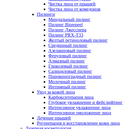
Чистка лица от прыщей
Чистка лица от комедонов
Пилинги
Миндальный пилинг
Пилинг Biorepeel
Пилинг Джесснера
Пилинг PRX-T33
Желтый ретиноловый пилинг
Срединный пилинг
Азелаиновый пилинг
Феруловый пилинг
Алмазный пилинг
Гликолевый пилинг
Салициловый пилинг
Пировиноградный пилинг
Молочный пилинг
Интимный пилинг
Уход за кожей лица
Карбокситерапия лица
Глубокое увлажнение и фейслифтинг
Интенсивное увлажнение лица
Интенсивное омоложение лица
Лечение прыщей
Регенерация и восстановление кожи лица
Лазерная косметология