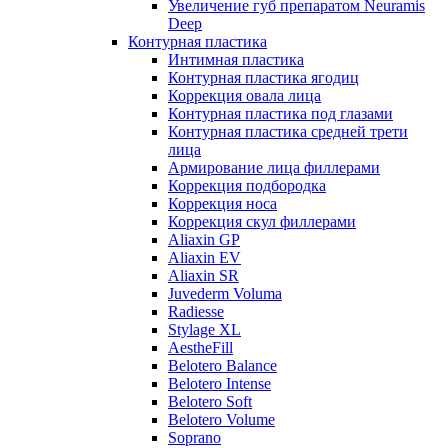
Увеличение губ препаратом Neuramis
Deep
Контурная пластика
Интимная пластика
Контурная пластика ягодиц
Коррекция овала лица
Контурная пластика под глазами
Контурная пластика средней трети
лица
Армирование лица филлерами
Коррекция подбородка
Коррекция носа
Коррекция скул филлерами
Aliaxin GP
Aliaxin EV
Aliaxin SR
Juvederm Voluma
Radiesse
Stylage XL
AestheFill
Belotero Balance
Belotero Intense
Belotero Soft
Belotero Volume
Soprano