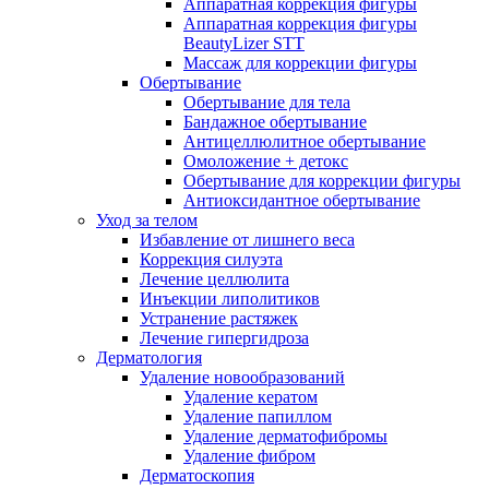
Аппаратная коррекция фигуры
Аппаратная коррекция фигуры
BeautyLizer STT
Массаж для коррекции фигуры
Обертывание
Обертывание для тела
Бандажное обертывание
Антицеллюлитное обертывание
Омоложение + детокс
Обертывание для коррекции фигуры
Антиоксидантное обертывание
Уход за телом
Избавление от лишнего веса
Коррекция силуэта
Лечение целлюлита
Инъекции липолитиков
Устранение растяжек
Лечение гипергидроза
Дерматология
Удаление новообразований
Удаление кератом
Удаление папиллом
Удаление дерматофибромы
Удаление фибром
Дерматоскопия