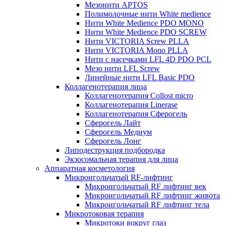
Мезонити APTOS
Полимолочные нити White medience
Нити White Medience PDO MONO
Нити White Medience PDO SCREW
Нити VICTORIA Screw PLLA
Нити VICTORIA Mono PLLA
Нити с насечками LFL 4D PDO PCL
Мезо нити LFL Screw
Линейные нити LFL Basic PDO
Коллагенотерапия лица
Коллагенотерапия Collost micro
Коллагенотерапия Linerase
Коллагенотерапия Сферогель
Сферогель Лайт
Сферогель Медиум
Сферогель Лонг
Липодеструкция подбородка
Экзосомальная терапия для лица
Аппаратная косметология
Микроигольчатый RF-лифтинг
Микроигольчатый RF лифтинг век
Микроигольчатый RF лифтинг живота
Микроигольчатый RF лифтинг тела
Микротоковая терапия
Микротоки вокруг глаз