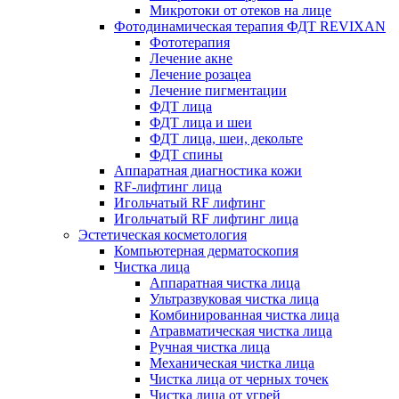
Микротоки от отеков на лице
Фотодинамическая терапия ФДТ REVIXAN
Фототерапия
Лечение акне
Лечение розацеа
Лечение пигментации
ФДТ лица
ФДТ лица и шеи
ФДТ лица, шеи, декольте
ФДТ спины
Аппаратная диагностика кожи
RF-лифтинг лица
Игольчатый RF лифтинг
Игольчатый RF лифтинг лица
Эстетическая косметология
Компьютерная дерматоскопия
Чистка лица
Аппаратная чистка лица
Ультразвуковая чистка лица
Комбинированная чистка лица
Атравматическая чистка лица
Ручная чистка лица
Механическая чистка лица
Чистка лица от черных точек
Чистка лица от угрей