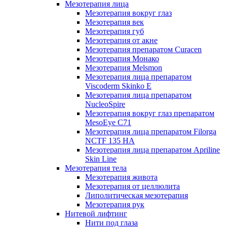
Мезотерапия лица
Мезотерапия вокруг глаз
Мезотерапия век
Мезотерапия губ
Мезотерапия от акне
Мезотерапия препаратом Curacen
Мезотерапия Монако
Мезотерапия Melsmon
Мезотерапия лица препаратом
Viscoderm Skinko E
Мезотерапия лица препаратом
NucleoSpire
Мезотерапия вокруг глаз препаратом
MesoEye С71
Мезотерапия лица препаратом Filorga
NCTF 135 HA
Мезотерапия лица препаратом Apriline
Skin Line
Мезотерапия тела
Мезотерапия живота
Мезотерапия от целлюлита
Липолитическая мезотерапия
Мезотерапия рук
Нитевой лифтинг
Нити под глаза