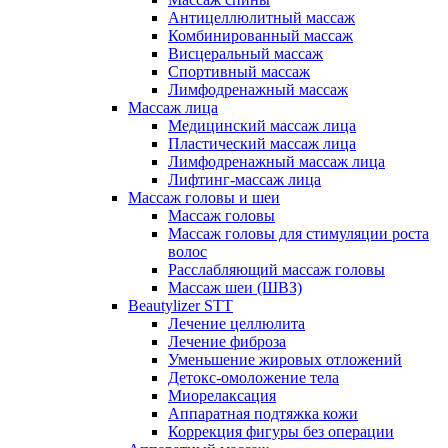
Антицеллюлитный массаж
Комбинированный массаж
Висцеральный массаж
Спортивный массаж
Лимфодренажный массаж
Массаж лица
Медицинский массаж лица
Пластический массаж лица
Лимфодренажный массаж лица
Лифтинг-массаж лица
Массаж головы и шеи
Массаж головы
Массаж головы для стимуляции роста
волос
Расслабляющий массаж головы
Массаж шеи (ШВЗ)
Beautylizer STT
Лечение целлюлита
Лечение фиброза
Уменьшение жировых отложений
Детокс-омоложение тела
Миорелаксация
Аппаратная подтяжка кожи
Коррекция фигуры без операции