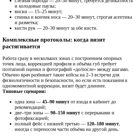
слёзная борозда — 20–30 минут, требуется деликатность
и холодовые паузы;
виски — 15–25 минут;
спинка и кончик носа — 20–30 минут, строгая асептика
и разметка;
кисти рук — 20–30 минут за обе кисти.
Комплексные протоколы: когда визит
растягивается
Работа сразу в нескольких зонах с построением опорных
точек лица, коррекцией профиля и объёма губ требует
поэтапной оценки и фотографий «до/после» между шагами.
Обычно врач разбивает такие кейсы на 2–3 встречи для
физиологичности и безопасности, но если есть показания к
одномоментной коррекции, визит будет длиннее.
Типовые сценарии:
одна зона —
45–90 минут
от входа в кабинет до
рекомендаций;
две–три зоны —
90–150 минут
с перерывами и
фотофиксацией;
полный фейс с нижней третью —
120–180 минут
,
иногда с переносом части объёма на другой день.