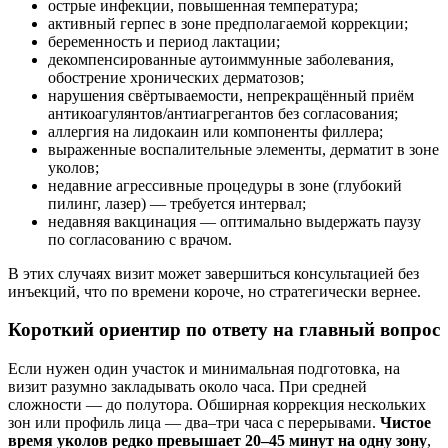
острые инфекции, повышенная температура;
активный герпес в зоне предполагаемой коррекции;
беременность и период лактации;
декомпенсированные аутоиммунные заболевания,
обострение хронических дерматозов;
нарушения свёртываемости, непрекращённый приём
антикоагулянтов/антиагрегантов без согласования;
аллергия на лидокаин или компоненты филлера;
выраженные воспалительные элементы, дерматит в зоне
уколов;
недавние агрессивные процедуры в зоне (глубокий
пилинг, лазер) — требуется интервал;
недавняя вакцинация — оптимально выдержать паузу
по согласованию с врачом.
В этих случаях визит может завершиться консультацией без
инъекций, что по времени короче, но стратегически вернее.
Короткий ориентир по ответу на главный вопрос
Если нужен один участок и минимальная подготовка, на
визит разумно закладывать около часа. При средней
сложности — до полутора. Обширная коррекция нескольких
зон или профиль лица — два–три часа с перерывами.
Чистое
время уколов редко превышает 20–45 минут на одну зону
,