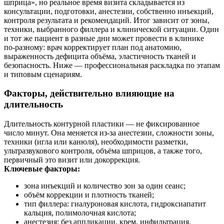
шприца», но реальное время визита складывается из
консультации, подготовки, анестезии, собственно инъекций,
контроля результата и рекомендаций. Итог зависит от зоны,
техники, выбранного филлера и клинической ситуации. Один
и тот же пациент в разные дни может провести в клинике
по‑разному: врач корректирует план под анатомию,
выраженность дефицита объёма, эластичность тканей и
безопасность. Ниже — профессиональная раскладка по этапам
и типовым сценариям.
Факторы, действительно влияющие на
длительность
Длительность контурной пластики — не фиксированное
число минут. Она меняется из‑за анестезии, сложности зоны,
техники (игла или канюля), необходимости разметки,
ультразвукового контроля, объёма шприцов, а также того,
первичный это визит или докоррекция.
Ключевые факторы:
зона инъекций и количество зон за один сеанс;
объём коррекции и плотность тканей;
тип филлера: гиалуроновая кислота, гидроксиапатит
кальция, полимолочная кислота;
анестезия: без аппликации, крем, инфильтрация,