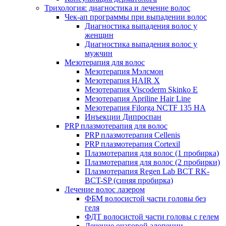
Трихология: диагностика и лечение волос
Чек-ап программы при выпадении волос
Диагностика выпадения волос у
женщин
Диагностика выпадения волос у
мужчин
Мезотерапия для волос
Мезотерапия Мэлсмон
Мезотерапия HAIR X
Мезотерапия Viscoderm Skinko E
Мезотерапия Apriline Hair Line
Мезотерапия Filorga NCTF 135 HA
Инъекции Дипроспан
PRP плазмотерапия для волос
PRP плазмотерапия Cellenis
PRP плазмотерапия Cortexil
Плазмотерапия для волос (1 пробирка)
Плазмотерапия для волос (2 пробирки)
Плазмотерапия Regen Lab BCT RK-
BCT-SP (синяя пробирка)
Лечение волос лазером
ФБМ волосистой части головы без
геля
ФДТ волосистой части головы с гелем
Лечение очаговой алопеции