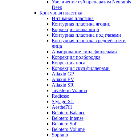
Увеличение губ препаратом Neuramis
Deep
Контурная пластика
Интимная пластика
Контурная пластика ягодиц
Коррекция овала лица
Контурная пластика под глазами
Контурная пластика средней трети
лица
Армирование лица филлерами
Коррекция подбородка
Коррекция носа
Коррекция скул филлерами
Aliaxin GP
Aliaxin EV
Aliaxin SR
Juvederm Voluma
Radiesse
Stylage XL
AestheFill
Belotero Balance
Belotero Intense
Belotero Soft
Belotero Volume
Soprano