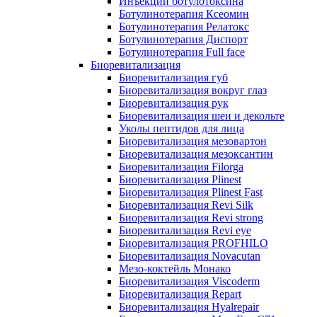
Инъекции ботулотоксина
Ботулинотерапия Ксеомин
Ботулинотерапия Релатокс
Ботулинотерапия Диспорт
Ботулинотерапия Full face
Биоревитализация
Биоревитализация губ
Биоревитализация вокруг глаз
Биоревитализация рук
Биоревитализация шеи и декольте
Уколы пептидов для лица
Биоревитализация мезовартон
Биоревитализация мезоксантин
Биоревитализация Filorga
Биоревитализация Plinest
Биоревитализация Plinest Fast
Биоревитализация Revi Silk
Биоревитализация Revi strong
Биоревитализация Revi eye
Биоревитализация PROFHILO
Биоревитализация Novacutan
Мезо-коктейль Монако
Биоревитализация Viscoderm
Биоревитализация Repart
Биоревитализация Hyalrepair