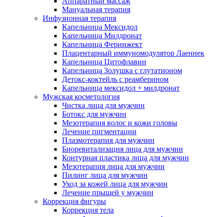
Аппаратный массаж
Мануальная терапия
Инфузионная терапия
Капельница Мексидол
Капельница Милдронат
Капельница Феринжект
Плацентарный иммуномодулятор Лаеннек
Капельница Цитофлавин
Капельница Золушка с глутатионом
Детокс-коктейль с реамберином
Капельница мексидол + милдронат
Мужская косметология
Чистка лица для мужчин
Ботокс для мужчин
Мезотерапия волос и кожи головы
Лечение пигментации
Плазмотерапия для мужчин
Биоревитализация лица для мужчин
Контурная пластика лица для мужчин
Мезотерапия лица для мужчин
Пилинг лица для мужчин
Уход за кожей лица для мужчин
Лечение прыщей у мужчин
Коррекция фигуры
Коррекция тела