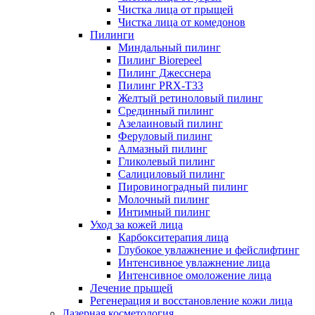
Чистка лица от прыщей
Чистка лица от комедонов
Пилинги
Миндальный пилинг
Пилинг Biorepeel
Пилинг Джесснера
Пилинг PRX-T33
Желтый ретиноловый пилинг
Срединный пилинг
Азелаиновый пилинг
Феруловый пилинг
Алмазный пилинг
Гликолевый пилинг
Салициловый пилинг
Пировиноградный пилинг
Молочный пилинг
Интимный пилинг
Уход за кожей лица
Карбокситерапия лица
Глубокое увлажнение и фейслифтинг
Интенсивное увлажнение лица
Интенсивное омоложение лица
Лечение прыщей
Регенерация и восстановление кожи лица
Лазерная косметология