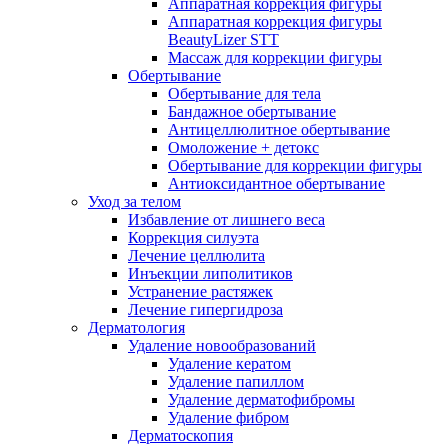
Аппаратная коррекция фигуры
Аппаратная коррекция фигуры
BeautyLizer STT
Массаж для коррекции фигуры
Обертывание
Обертывание для тела
Бандажное обертывание
Антицеллюлитное обертывание
Омоложение + детокс
Обертывание для коррекции фигуры
Антиоксидантное обертывание
Уход за телом
Избавление от лишнего веса
Коррекция силуэта
Лечение целлюлита
Инъекции липолитиков
Устранение растяжек
Лечение гипергидроза
Дерматология
Удаление новообразований
Удаление кератом
Удаление папиллом
Удаление дерматофибромы
Удаление фибром
Дерматоскопия