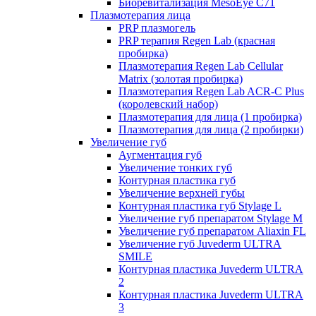
Биоревитализация MesoEye C71
Плазмотерапия лица
PRP плазмогель
PRP терапия Regen Lab (красная
пробирка)
Плазмотерапия Regen Lab Cellular
Matrix (золотая пробирка)
Плазмотерапия Regen Lab ACR-C Plus
(королевский набор)
Плазмотерапия для лица (1 пробирка)
Плазмотерапия для лица (2 пробирки)
Увеличение губ
Аугментация губ
Увеличение тонких губ
Контурная пластика губ
Увеличение верхней губы
Контурная пластика губ Stylage L
Увеличение губ препаратом Stylage M
Увеличение губ препаратом Aliaxin FL
Увеличение губ Juvederm ULTRA
SMILE
Контурная пластика Juvederm ULTRA
2
Контурная пластика Juvederm ULTRA
3