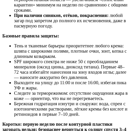
карантин» минимум на неделю по сравнению с общими
сроками.
При наличии синяков, отёков, покраснения:
любой
загар под запретом до полного их исчезновения, даже в
пасмурную погоду.
Базовые правила защиты:
Тень и тканевые барьеры приоритетнее любого крема:
шляпа с широкими полями, плотные очки, зонт, кепка с
длинным козырьком.
SPF широкого спектра не ниже 50 с преобладанием
минералов (оксид цинка, диоксид титана). Первые 48–
72 часа избегайте нанесения на зону входов иглы; далее
— наносите аккуратно без давления.
Выходите на улицу до 11:00 и после 16:00, избегая пика
УФ и жары.
Следите за терморежимом: отсутствие ощущения жара в
коже — ориентир, что вы не перегреваетесь.
Бережная гидратация изнутри и снаружи: вода, спреи с
изотоническими растворами, лёгкие кремы без кислот и
ретиноидов в первые 7–10 дней.
Коротко: первую неделю после контурной пластики
загорать нельзя; безопаснее вернуться к солнцу спустя 3–4