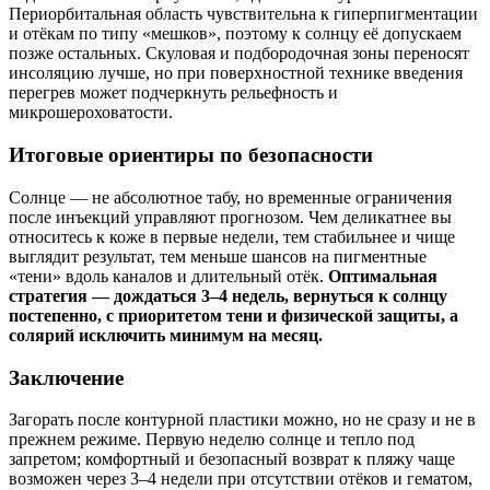
Периорбитальная область чувствительна к гиперпигментации
и отёкам по типу «мешков», поэтому к солнцу её допускаем
позже остальных. Скуловая и подбородочная зоны переносят
инсоляцию лучше, но при поверхностной технике введения
перегрев может подчеркнуть рельефность и
микрошероховатости.
Итоговые ориентиры по безопасности
Солнце — не абсолютное табу, но временные ограничения
после инъекций управляют прогнозом. Чем деликатнее вы
относитесь к коже в первые недели, тем стабильнее и чище
выглядит результат, тем меньше шансов на пигментные
«тени» вдоль каналов и длительный отёк.
Оптимальная
стратегия — дождаться 3–4 недель, вернуться к солнцу
постепенно, с приоритетом тени и физической защиты, а
солярий исключить минимум на месяц.
Заключение
Загорать после контурной пластики можно, но не сразу и не в
прежнем режиме. Первую неделю солнце и тепло под
запретом; комфортный и безопасный возврат к пляжу чаще
возможен через 3–4 недели при отсутствии отёков и гематом,