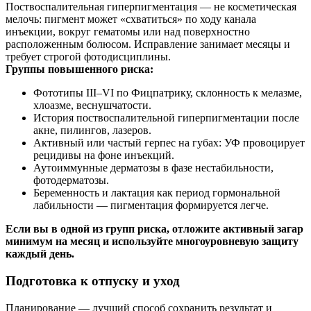
Поствоспалительная гиперпигментация — не косметическая
мелочь: пигмент может «схватиться» по ходу канала
инъекции, вокруг гематомы или над поверхностно
расположенным болюсом. Исправление занимает месяцы и
требует строгой фотодисциплины.
Группы повышенного риска:
Фототипы III–VI по Фицпатрику, склонность к мелазме,
хлоазме, веснушчатости.
История поствоспалительной гиперпигментации после
акне, пилингов, лазеров.
Активный или частый герпес на губах: УФ провоцирует
рецидивы на фоне инъекций.
Аутоиммунные дерматозы в фазе нестабильности,
фотодерматозы.
Беременность и лактация как период гормональной
лабильности — пигментация формируется легче.
Если вы в одной из групп риска, отложите активный загар
минимум на месяц и используйте многоуровневую защиту
каждый день.
Подготовка к отпуску и уход
Планирование — лучший способ сохранить результат и