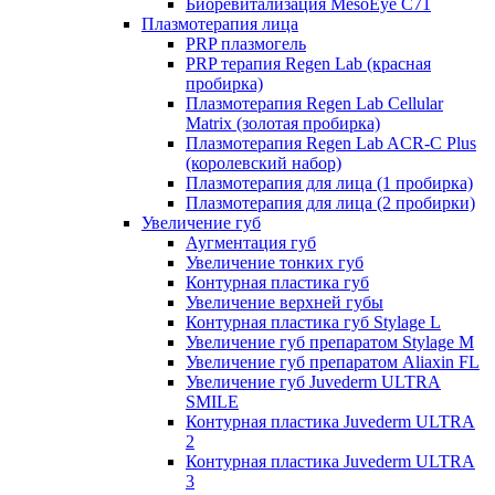
Биоревитализация MesoEye C71
Плазмотерапия лица
PRP плазмогель
PRP терапия Regen Lab (красная
пробирка)
Плазмотерапия Regen Lab Cellular
Matrix (золотая пробирка)
Плазмотерапия Regen Lab ACR-C Plus
(королевский набор)
Плазмотерапия для лица (1 пробирка)
Плазмотерапия для лица (2 пробирки)
Увеличение губ
Аугментация губ
Увеличение тонких губ
Контурная пластика губ
Увеличение верхней губы
Контурная пластика губ Stylage L
Увеличение губ препаратом Stylage M
Увеличение губ препаратом Aliaxin FL
Увеличение губ Juvederm ULTRA
SMILE
Контурная пластика Juvederm ULTRA
2
Контурная пластика Juvederm ULTRA
3