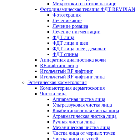
Микротоки от отеков на лице
Фотодинамическая терапия ФДТ REVIXAN
Фототерапия
Лечение акне
Лечение розацеа
Лечение пигментации
ФДТ лица
ФДТ лица и шеи
ФДТ лица, шеи, декольте
ФДТ спины
Аппаратная диагностика кожи
RF-лифтинг лица
Игольчатый RF лифтинг
Игольчатый RF лифтинг лица
Эстетическая косметология
Компьютерная дерматоскопия
Чистка лица
Аппаратная чистка лица
Ультразвуковая чистка лица
Комбинированная чистка лица
Атравматическая чистка лица
Ручная чистка лица
Механическая чистка лица
Чистка лица от черных точек
Чистка лица от угрей