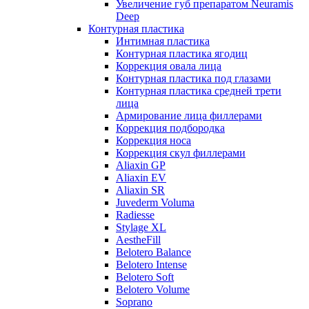
Увеличение губ препаратом Neuramis
Deep
Контурная пластика
Интимная пластика
Контурная пластика ягодиц
Коррекция овала лица
Контурная пластика под глазами
Контурная пластика средней трети
лица
Армирование лица филлерами
Коррекция подбородка
Коррекция носа
Коррекция скул филлерами
Aliaxin GP
Aliaxin EV
Aliaxin SR
Juvederm Voluma
Radiesse
Stylage XL
AestheFill
Belotero Balance
Belotero Intense
Belotero Soft
Belotero Volume
Soprano