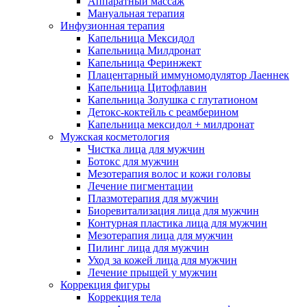
Аппаратный массаж
Мануальная терапия
Инфузионная терапия
Капельница Мексидол
Капельница Милдронат
Капельница Феринжект
Плацентарный иммуномодулятор Лаеннек
Капельница Цитофлавин
Капельница Золушка с глутатионом
Детокс-коктейль с реамберином
Капельница мексидол + милдронат
Мужская косметология
Чистка лица для мужчин
Ботокс для мужчин
Мезотерапия волос и кожи головы
Лечение пигментации
Плазмотерапия для мужчин
Биоревитализация лица для мужчин
Контурная пластика лица для мужчин
Мезотерапия лица для мужчин
Пилинг лица для мужчин
Уход за кожей лица для мужчин
Лечение прыщей у мужчин
Коррекция фигуры
Коррекция тела