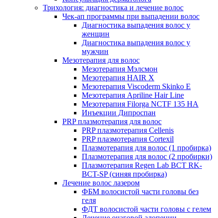
Трихология: диагностика и лечение волос
Чек-ап программы при выпадении волос
Диагностика выпадения волос у
женщин
Диагностика выпадения волос у
мужчин
Мезотерапия для волос
Мезотерапия Мэлсмон
Мезотерапия HAIR X
Мезотерапия Viscoderm Skinko E
Мезотерапия Apriline Hair Line
Мезотерапия Filorga NCTF 135 HA
Инъекции Дипроспан
PRP плазмотерапия для волос
PRP плазмотерапия Cellenis
PRP плазмотерапия Cortexil
Плазмотерапия для волос (1 пробирка)
Плазмотерапия для волос (2 пробирки)
Плазмотерапия Regen Lab BCT RK-
BCT-SP (синяя пробирка)
Лечение волос лазером
ФБМ волосистой части головы без
геля
ФДТ волосистой части головы с гелем
Лечение очаговой алопеции