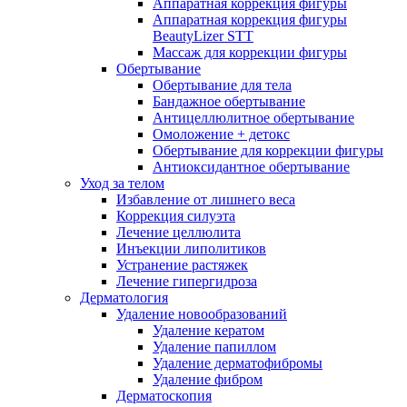
Аппаратная коррекция фигуры
Аппаратная коррекция фигуры
BeautyLizer STT
Массаж для коррекции фигуры
Обертывание
Обертывание для тела
Бандажное обертывание
Антицеллюлитное обертывание
Омоложение + детокс
Обертывание для коррекции фигуры
Антиоксидантное обертывание
Уход за телом
Избавление от лишнего веса
Коррекция силуэта
Лечение целлюлита
Инъекции липолитиков
Устранение растяжек
Лечение гипергидроза
Дерматология
Удаление новообразований
Удаление кератом
Удаление папиллом
Удаление дерматофибромы
Удаление фибром
Дерматоскопия