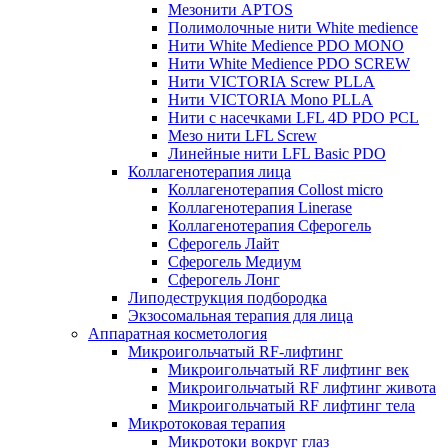
Мезонити APTOS
Полимолочные нити White medience
Нити White Medience PDO MONO
Нити White Medience PDO SCREW
Нити VICTORIA Screw PLLA
Нити VICTORIA Mono PLLA
Нити с насечками LFL 4D PDO PCL
Мезо нити LFL Screw
Линейные нити LFL Basic PDO
Коллагенотерапия лица
Коллагенотерапия Collost micro
Коллагенотерапия Linerase
Коллагенотерапия Сферогель
Сферогель Лайт
Сферогель Медиум
Сферогель Лонг
Липодеструкция подбородка
Экзосомальная терапия для лица
Аппаратная косметология
Микроигольчатый RF-лифтинг
Микроигольчатый RF лифтинг век
Микроигольчатый RF лифтинг живота
Микроигольчатый RF лифтинг тела
Микротоковая терапия
Микротоки вокруг глаз