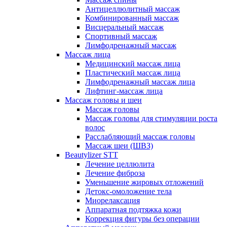
Антицеллюлитный массаж
Комбинированный массаж
Висцеральный массаж
Спортивный массаж
Лимфодренажный массаж
Массаж лица
Медицинский массаж лица
Пластический массаж лица
Лимфодренажный массаж лица
Лифтинг-массаж лица
Массаж головы и шеи
Массаж головы
Массаж головы для стимуляции роста
волос
Расслабляющий массаж головы
Массаж шеи (ШВЗ)
Beautylizer STT
Лечение целлюлита
Лечение фиброза
Уменьшение жировых отложений
Детокс-омоложение тела
Миорелаксация
Аппаратная подтяжка кожи
Коррекция фигуры без операции