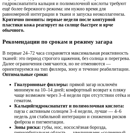
гидроксиапатита кальция и полимолочной кислоты требуют
ещё более бережного режима: им нужно время для
равномерной интеграции в ткани и запуска неоколлагенеза.
Критично помнить: первые недели после контурной
пластики кожа реагирует на солнце быстрее и ярче
обычного.
Рекомендации по срокам и режиму загара
В первые 24–72 часа сохраняется максимальная реактивность
тканей: это период строгого щажения, без солнца и перегрева.
Далее ограничения смягчаются, но не отменяются —
ориентируемся на тип филлера, зону и течение реабилитации.
Оптимальные сроки:
Гиалуроновые филлеры:
прямой загар исключён
минимум на 10–14 дней; комфортный возврат к пляжу
чаще возможен через 3–4 недели при отсутствии отёка и
гематом.
Кальцийгидроксиапатит и полимолочная кислота:
пауза с активным солнцем 3–4 недели, лучше — 4–6
недель для стабильной интеграции и снижения рисков
фиброза и пигментации.
Зоны риска:
губы, нос, носослёзная борозда,
периорбитальная область — увеличиваем «солнечный