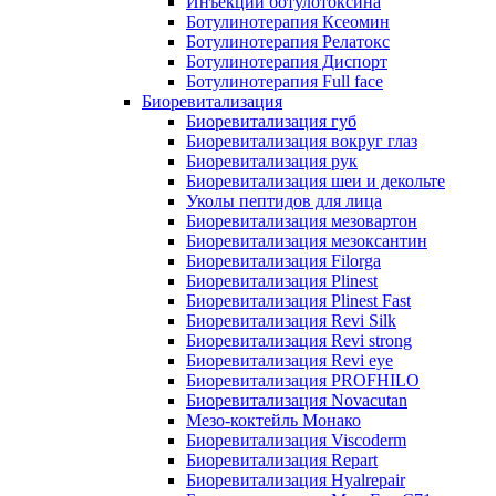
Инъекции ботулотоксина
Ботулинотерапия Ксеомин
Ботулинотерапия Релатокс
Ботулинотерапия Диспорт
Ботулинотерапия Full face
Биоревитализация
Биоревитализация губ
Биоревитализация вокруг глаз
Биоревитализация рук
Биоревитализация шеи и декольте
Уколы пептидов для лица
Биоревитализация мезовартон
Биоревитализация мезоксантин
Биоревитализация Filorga
Биоревитализация Plinest
Биоревитализация Plinest Fast
Биоревитализация Revi Silk
Биоревитализация Revi strong
Биоревитализация Revi eye
Биоревитализация PROFHILO
Биоревитализация Novacutan
Мезо-коктейль Монако
Биоревитализация Viscoderm
Биоревитализация Repart
Биоревитализация Hyalrepair