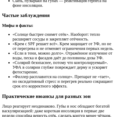
Сыпь, пузырьки на губах — реактивация герпеса на
фоне инсоляции.
Частые заблуждения
Мифы и факты:
«Солнце быстрее снимет отёк». Наоборот: тепло
расширяет сосуды и закрепляет отёчность.
«Крем с SPF решает всё». Крем защищает от УФ, но не
от перегрева и не отменяет ограничения первых недель.
«Если в тени, можно долго». Отражённое излучение от
воды, песка и фасадов даёт до половины дозы УФ.
«Солярий безопаснее, потому что контролируемый».
УФА в солярии глубже повреждает дерму и ускоряет
фотостарение.
«Филлер расплавится на солнце». Препарат не «тает»,
но оксидативный стресс и перегрев реально сокращают
срок его корректного эффекта.
Практические нюансы для разных зон
Лицо реагирует неодинаково. Губы и нос обладают богатой
васкуляризацией: даже короткая инсоляция в первые две
недели способна вернуть отёк, сделать контур менее чётким.