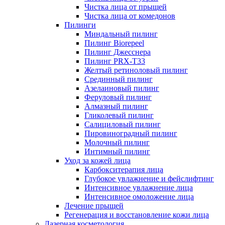
Чистка лица от прыщей
Чистка лица от комедонов
Пилинги
Миндальный пилинг
Пилинг Biorepeel
Пилинг Джесснера
Пилинг PRX-T33
Желтый ретиноловый пилинг
Срединный пилинг
Азелаиновый пилинг
Феруловый пилинг
Алмазный пилинг
Гликолевый пилинг
Салициловый пилинг
Пировиноградный пилинг
Молочный пилинг
Интимный пилинг
Уход за кожей лица
Карбокситерапия лица
Глубокое увлажнение и фейслифтинг
Интенсивное увлажнение лица
Интенсивное омоложение лица
Лечение прыщей
Регенерация и восстановление кожи лица
Лазерная косметология