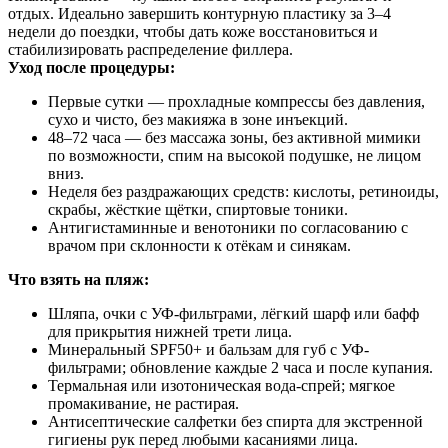
отдых. Идеально завершить контурную пластику за 3–4
недели до поездки, чтобы дать коже восстановиться и
стабилизировать распределение филлера.
Уход после процедуры:
Первые сутки — прохладные компрессы без давления,
сухо и чисто, без макияжа в зоне инъекций.
48–72 часа — без массажа зоны, без активной мимики
по возможности, спим на высокой подушке, не лицом
вниз.
Неделя без раздражающих средств: кислоты, ретиноиды,
скрабы, жёсткие щётки, спиртовые тоники.
Антигистаминные и венотоники по согласованию с
врачом при склонности к отёкам и синякам.
Что взять на пляж:
Шляпа, очки с УФ-фильтрами, лёгкий шарф или бафф
для прикрытия нижней трети лица.
Минеральный SPF50+ и бальзам для губ с УФ-
фильтрами; обновление каждые 2 часа и после купания.
Термальная или изотоническая вода-спрей; мягкое
промакивание, не растирая.
Антисептические салфетки без спирта для экстренной
гигиены рук перед любыми касаниями лица.