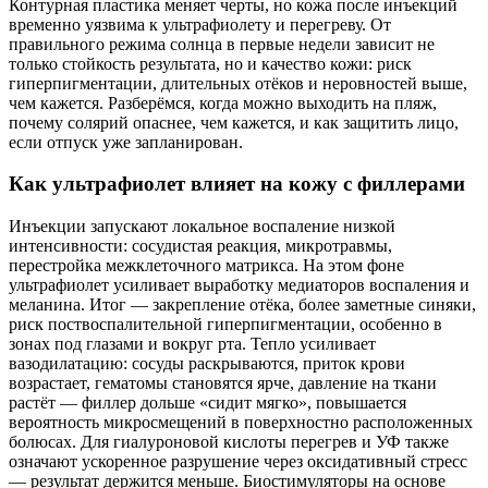
Контурная пластика меняет черты, но кожа после инъекций
временно уязвима к ультрафиолету и перегреву. От
правильного режима солнца в первые недели зависит не
только стойкость результата, но и качество кожи: риск
гиперпигментации, длительных отёков и неровностей выше,
чем кажется. Разберёмся, когда можно выходить на пляж,
почему солярий опаснее, чем кажется, и как защитить лицо,
если отпуск уже запланирован.
Как ультрафиолет влияет на кожу с филлерами
Инъекции запускают локальное воспаление низкой
интенсивности: сосудистая реакция, микротравмы,
перестройка межклеточного матрикса. На этом фоне
ультрафиолет усиливает выработку медиаторов воспаления и
меланина. Итог — закрепление отёка, более заметные синяки,
риск поствоспалительной гиперпигментации, особенно в
зонах под глазами и вокруг рта. Тепло усиливает
вазодилатацию: сосуды раскрываются, приток крови
возрастает, гематомы становятся ярче, давление на ткани
растёт — филлер дольше «сидит мягко», повышается
вероятность микросмещений в поверхностно расположенных
болюсах. Для гиалуроновой кислоты перегрев и УФ также
означают ускоренное разрушение через оксидативный стресс
— результат держится меньше. Биостимуляторы на основе