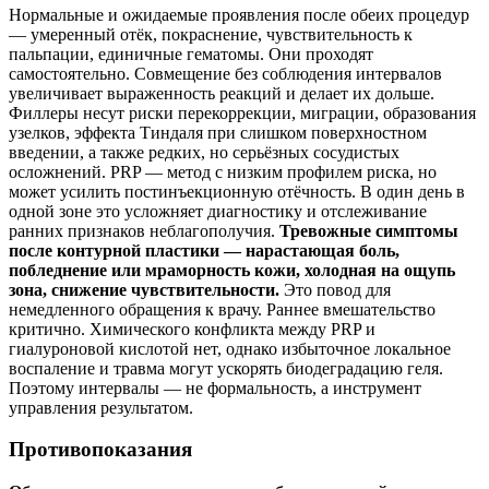
Нормальные и ожидаемые проявления после обеих процедур
— умеренный отёк, покраснение, чувствительность к
пальпации, единичные гематомы. Они проходят
самостоятельно. Совмещение без соблюдения интервалов
увеличивает выраженность реакций и делает их дольше.
Филлеры несут риски перекоррекции, миграции, образования
узелков, эффекта Тиндаля при слишком поверхностном
введении, а также редких, но серьёзных сосудистых
осложнений. PRP — метод с низким профилем риска, но
может усилить постинъекционную отёчность. В один день в
одной зоне это усложняет диагностику и отслеживание
ранних признаков неблагополучия.
Тревожные симптомы
после контурной пластики — нарастающая боль,
побледнение или мраморность кожи, холодная на ощупь
зона, снижение чувствительности.
Это повод для
немедленного обращения к врачу. Раннее вмешательство
критично. Химического конфликта между PRP и
гиалуроновой кислотой нет, однако избыточное локальное
воспаление и травма могут ускорять биодеградацию геля.
Поэтому интервалы — не формальность, а инструмент
управления результатом.
Противопоказания