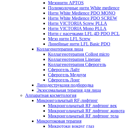
Мезонити APTOS
Полимолочные нити White medience
Нити White Medience PDO MONO
Нити White Medience PDO SCREW
Нити VICTORIA Screw PLLA
Нити VICTORIA Mono PLLA
Нити с насечками LFL 4D PDO PCL
Мезо нити LFL Screw
Линейные нити LFL Basic PDO
Коллагенотерапия лица
Коллагенотерапия Collost micro
Коллагенотерапия Linerase
Коллагенотерапия Сферогель
Сферогель Лайт
Сферогель Медиум
Сферогель Лонг
Липодеструкция подбородка
Экзосомальная терапия для лица
Аппаратная косметология
Микроигольчатый RF-лифтинг
Микроигольчатый RF лифтинг век
Микроигольчатый RF лифтинг живота
Микроигольчатый RF лифтинг тела
Микротоковая терапия
Микротоки вокруг глаз