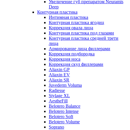
Увеличение губ препаратом Neuramis
Deep
Контурная пластика
Интимная пластика
Контурная пластика ягодиц
Коррекция овала лица
Контурная пластика под глазами
Контурная пластика средней трети
лица
Армирование лица филлерами
Коррекция подбородка
Коррекция носа
Коррекция скул филлерами
Aliaxin GP
Aliaxin EV
Aliaxin SR
Juvederm Voluma
Radiesse
Stylage XL
AestheFill
Belotero Balance
Belotero Intense
Belotero Soft
Belotero Volume
Soprano