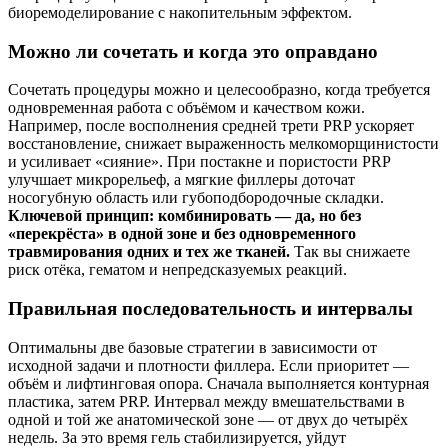
биоремоделирование с накопительным эффектом.
Можно ли сочетать и когда это оправдано
Сочетать процедуры можно и целесообразно, когда требуется
одновременная работа с объёмом и качеством кожи.
Например, после восполнения средней трети PRP ускоряет
восстановление, снижает выраженность мелкоморщинистости
и усиливает «сияние». При постакне и пористости PRP
улучшает микрорельеф, а мягкие филлеры доточат
носогубную область или губоподбородочные складки.
Ключевой принцип: комбинировать — да, но без
«перекрёста» в одной зоне и без одновременного
травмирования одних и тех же тканей.
Так вы снижаете
риск отёка, гематом и непредсказуемых реакций.
Правильная последовательность и интервалы
Оптимальны две базовые стратегии в зависимости от
исходной задачи и плотности филлера. Если приоритет —
объём и лифтинговая опора. Сначала выполняется контурная
пластика, затем PRP. Интервал между вмешательствами в
одной и той же анатомической зоне — от двух до четырёх
недель. За это время гель стабилизируется, уйдут