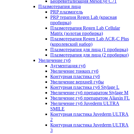
Биоревитализация MesoEye C71
Плазмотерапия лица
PRP плазмогель
PRP терапия Regen Lab (красная
пробирка)
Плазмотерапия Regen Lab Cellular
Matrix (золотая пробирка)
Плазмотерапия Regen Lab ACR-C Plus
(королевский набор)
Плазмотерапия для лица (1 пробирка)
Плазмотерапия для лица (2 пробирки)
Увеличение губ
Аугментация губ
Увеличение тонких губ
Контурная пластика губ
Увеличение верхней губы
Контурная пластика губ Stylage L
Увеличение губ препаратом Stylage M
Увеличение губ препаратом Aliaxin FL
Увеличение губ Juvederm ULTRA
SMILE
Контурная пластика Juvederm ULTRA
2
Контурная пластика Juvederm ULTRA
3