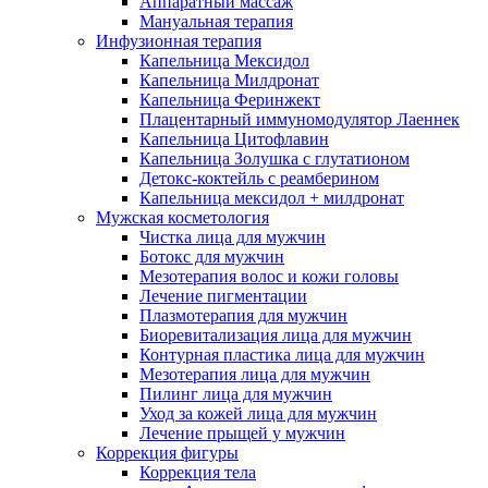
Аппаратный массаж
Мануальная терапия
Инфузионная терапия
Капельница Мексидол
Капельница Милдронат
Капельница Феринжект
Плацентарный иммуномодулятор Лаеннек
Капельница Цитофлавин
Капельница Золушка с глутатионом
Детокс-коктейль с реамберином
Капельница мексидол + милдронат
Мужская косметология
Чистка лица для мужчин
Ботокс для мужчин
Мезотерапия волос и кожи головы
Лечение пигментации
Плазмотерапия для мужчин
Биоревитализация лица для мужчин
Контурная пластика лица для мужчин
Мезотерапия лица для мужчин
Пилинг лица для мужчин
Уход за кожей лица для мужчин
Лечение прыщей у мужчин
Коррекция фигуры
Коррекция тела