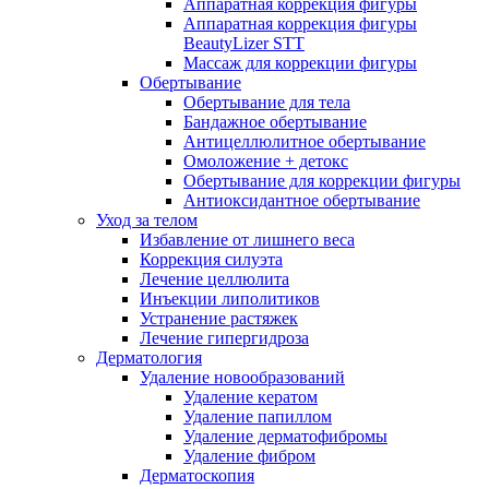
Аппаратная коррекция фигуры
Аппаратная коррекция фигуры
BeautyLizer STT
Массаж для коррекции фигуры
Обертывание
Обертывание для тела
Бандажное обертывание
Антицеллюлитное обертывание
Омоложение + детокс
Обертывание для коррекции фигуры
Антиоксидантное обертывание
Уход за телом
Избавление от лишнего веса
Коррекция силуэта
Лечение целлюлита
Инъекции липолитиков
Устранение растяжек
Лечение гипергидроза
Дерматология
Удаление новообразований
Удаление кератом
Удаление папиллом
Удаление дерматофибромы
Удаление фибром
Дерматоскопия