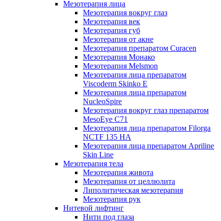
Мезотерапия лица
Мезотерапия вокруг глаз
Мезотерапия век
Мезотерапия губ
Мезотерапия от акне
Мезотерапия препаратом Curacen
Мезотерапия Монако
Мезотерапия Melsmon
Мезотерапия лица препаратом
Viscoderm Skinko E
Мезотерапия лица препаратом
NucleoSpire
Мезотерапия вокруг глаз препаратом
MesoEye С71
Мезотерапия лица препаратом Filorga
NCTF 135 HA
Мезотерапия лица препаратом Apriline
Skin Line
Мезотерапия тела
Мезотерапия живота
Мезотерапия от целлюлита
Липолитическая мезотерапия
Мезотерапия рук
Нитевой лифтинг
Нити под глаза