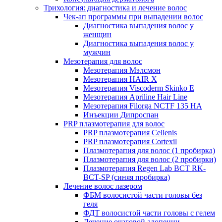
Трихология: диагностика и лечение волос
Чек-ап программы при выпадении волос
Диагностика выпадения волос у
женщин
Диагностика выпадения волос у
мужчин
Мезотерапия для волос
Мезотерапия Мэлсмон
Мезотерапия HAIR X
Мезотерапия Viscoderm Skinko E
Мезотерапия Apriline Hair Line
Мезотерапия Filorga NCTF 135 HA
Инъекции Дипроспан
PRP плазмотерапия для волос
PRP плазмотерапия Cellenis
PRP плазмотерапия Cortexil
Плазмотерапия для волос (1 пробирка)
Плазмотерапия для волос (2 пробирки)
Плазмотерапия Regen Lab BCT RK-
BCT-SP (синяя пробирка)
Лечение волос лазером
ФБМ волосистой части головы без
геля
ФДТ волосистой части головы с гелем
Лечение очаговой алопеции