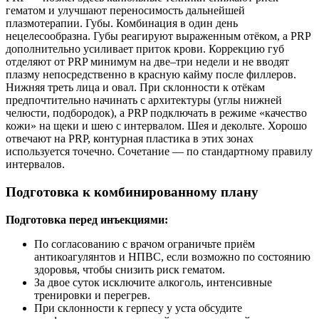
гематом и улучшают переносимость дальнейшей
плазмотерапии. Губы. Комбинация в один день
нецелесообразна. Губы реагируют выраженным отёком, а PRP
дополнительно усиливает приток крови. Коррекцию губ
отделяют от PRP минимум на две–три недели и не вводят
плазму непосредственно в красную кайму после филлеров.
Нижняя треть лица и овал. При склонности к отёкам
предпочтительно начинать с архитектуры (углы нижней
челюсти, подбородок), а PRP подключать в режиме «качество
кожи» на щеки и шею с интервалом. Шея и декольте. Хорошо
отвечают на PRP, контурная пластика в этих зонах
используется точечно. Сочетание — по стандартному правилу
интервалов.
Подготовка к комбинированному плану
Подготовка перед инъекциями:
По согласованию с врачом ограничьте приём
антикоагулянтов и НПВС, если возможно по состоянию
здоровья, чтобы снизить риск гематом.
За двое суток исключите алкоголь, интенсивные
тренировки и перегрев.
При склонности к герпесу у уста обсудите