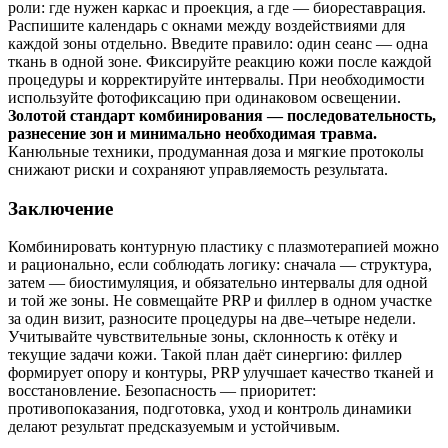
роли: где нужен каркас и проекция, а где — биореставрация.
Распишите календарь с окнами между воздействиями для
каждой зоны отдельно. Введите правило: один сеанс — одна
ткань в одной зоне. Фиксируйте реакцию кожи после каждой
процедуры и корректируйте интервалы. При необходимости
используйте фотофиксацию при одинаковом освещении.
Золотой стандарт комбинирования — последовательность,
разнесение зон и минимально необходимая травма.
Канюльные техники, продуманная доза и мягкие протоколы
снижают риски и сохраняют управляемость результата.
Заключение
Комбинировать контурную пластику с плазмотерапией можно
и рационально, если соблюдать логику: сначала — структура,
затем — биостимуляция, и обязательно интервалы для одной
и той же зоны. Не совмещайте PRP и филлер в одном участке
за один визит, разносите процедуры на две–четыре недели.
Учитывайте чувствительные зоны, склонность к отёку и
текущие задачи кожи. Такой план даёт синергию: филлер
формирует опору и контуры, PRP улучшает качество тканей и
восстановление. Безопасность — приоритет:
противопоказания, подготовка, уход и контроль динамики
делают результат предсказуемым и устойчивым.