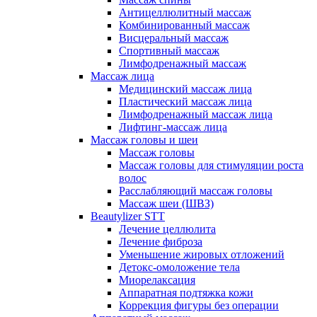
Антицеллюлитный массаж
Комбинированный массаж
Висцеральный массаж
Спортивный массаж
Лимфодренажный массаж
Массаж лица
Медицинский массаж лица
Пластический массаж лица
Лимфодренажный массаж лица
Лифтинг-массаж лица
Массаж головы и шеи
Массаж головы
Массаж головы для стимуляции роста
волос
Расслабляющий массаж головы
Массаж шеи (ШВЗ)
Beautylizer STT
Лечение целлюлита
Лечение фиброза
Уменьшение жировых отложений
Детокс-омоложение тела
Миорелаксация
Аппаратная подтяжка кожи
Коррекция фигуры без операции