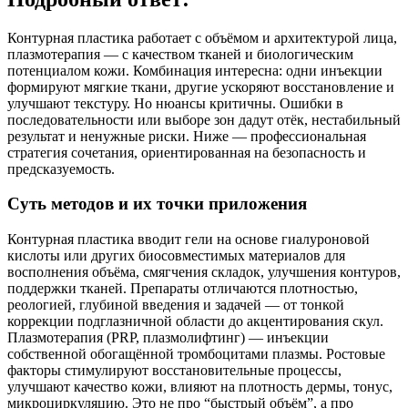
Контурная пластика работает с объёмом и архитектурой лица,
плазмотерапия — с качеством тканей и биологическим
потенциалом кожи. Комбинация интересна: одни инъекции
формируют мягкие ткани, другие ускоряют восстановление и
улучшают текстуру. Но нюансы критичны. Ошибки в
последовательности или выборе зон дадут отёк, нестабильный
результат и ненужные риски. Ниже — профессиональная
стратегия сочетания, ориентированная на безопасность и
предсказуемость.
Суть методов и их точки приложения
Контурная пластика вводит гели на основе гиалуроновой
кислоты или других биосовместимых материалов для
восполнения объёма, смягчения складок, улучшения контуров,
поддержки тканей. Препараты отличаются плотностью,
реологией, глубиной введения и задачей — от тонкой
коррекции подглазничной области до акцентирования скул.
Плазмотерапия (PRP, плазмолифтинг) — инъекции
собственной обогащённой тромбоцитами плазмы. Ростовые
факторы стимулируют восстановительные процессы,
улучшают качество кожи, влияют на плотность дермы, тонус,
микроциркуляцию. Это не про “быстрый объём”, а про