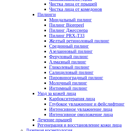
Чистка лица от прыщей
Чистка лица от комедонов
Пилинги
Миндальный пилинг
Пилинг Biorepeel
Пилинг Джесснера
Пилинг PRX-T33
Желтый ретиноловый пилинг
Срединный пилинг
Азелаиновый пилинг
Феруловый пилинг
Алмазный пилинг
Гликолевый пилинг
Салициловый пилинг
Пировиноградный пилинг
Молочный пилинг
Интимный пилинг
Уход за кожей лица
Карбокситерапия лица
Глубокое увлажнение и фейслифтинг
Интенсивное увлажнение лица
Интенсивное омоложение лица
Лечение прыщей
Регенерация и восстановление кожи лица
Лазерная косметология