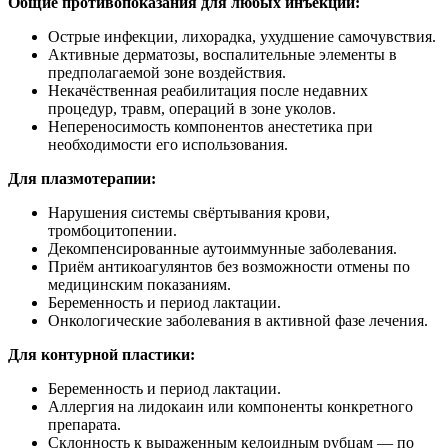
Общие противопоказания для любых инъекций:
Острые инфекции, лихорадка, ухудшение самочувствия.
Активные дерматозы, воспалительные элементы в
предполагаемой зоне воздействия.
Некачёственная реабилитация после недавних
процедур, травм, операций в зоне уколов.
Непереносимость компонентов анестетика при
необходимости его использования.
Для плазмотерапии:
Нарушения системы свёртывания крови,
тромбоцитопении.
Декомпенсированные аутоиммунные заболевания.
Приём антикоагулянтов без возможности отмены по
медицинским показаниям.
Беременность и период лактации.
Онкологические заболевания в активной фазе лечения.
Для контурной пластики:
Беременность и период лактации.
Аллергия на лидокаин или компоненты конкретного
препарата.
Склонность к выраженным келоидным рубцам — по