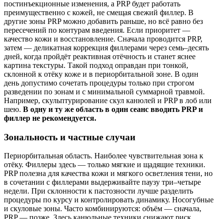
постинъекционные изменения, а PRP будет работать
преимущественно с кожей, не смещая свежий филлер. В
другие зоны PRP можно добавить раньше, но всё равно без
пересечений по контурам введения. Если приоритет —
качество кожи и восстановление. Сначала проводится PRP,
затем — деликатная коррекция филлерами через семь–десять
дней, когда пройдёт реактивная отёчность и станет яснее
картина текстуры. Такой подход оправдан при тонкой,
склонной к отёку коже и в периорбитальной зоне. В один
день допустимо сочетать процедуры только при строгом
разведении по зонам и с минимальной суммарной травмой.
Например, скульптурирование скул канюлей и PRP в лоб или
шею.
В одну и ту же область в один сеанс вводить PRP и
филлер не рекомендуется.
Зональность и частные случаи
Периорбитальная область. Наиболее чувствительная зона к
отёку. Филлеры здесь — только мягкие и щадящие техники.
PRP полезна для качества кожи и мягкого осветления тени, но
в сочетании с филлерами выдерживайте паузу три–четыре
недели. При склонности к пастозности лучше разделить
процедуры по курсу и контролировать динамику. Носогубные
и скуловые зоны. Часто комбинируются: объём — сначала,
PRP — позже. Здесь канюльные техники снижают риск