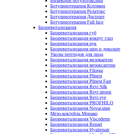
Инъекции ботулотоксина
Ботулинотерапия Ксеомин
Ботулинотерапия Релатокс
Ботулинотерапия Диспорт
Ботулинотерапия Full face
Биоревитализация
Биоревитализация губ
Биоревитализация вокруг глаз
Биоревитализация рук
Биоревитализация шеи и декольте
Уколы пептидов для лица
Биоревитализация мезовартон
Биоревитализация мезоксантин
Биоревитализация Filorga
Биоревитализация Plinest
Биоревитализация Plinest Fast
Биоревитализация Revi Silk
Биоревитализация Revi strong
Биоревитализация Revi eye
Биоревитализация PROFHILO
Биоревитализация Novacutan
Мезо-коктейль Монако
Биоревитализация Viscoderm
Биоревитализация Repart
Биоревитализация Hyalrepair