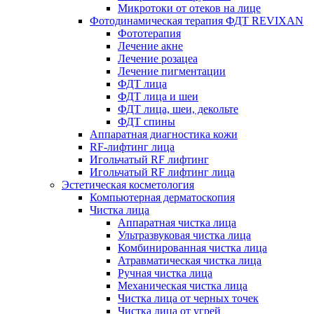
Микротоки от отеков на лице
Фотодинамическая терапия ФДТ REVIXAN
Фототерапия
Лечение акне
Лечение розацеа
Лечение пигментации
ФДТ лица
ФДТ лица и шеи
ФДТ лица, шеи, декольте
ФДТ спины
Аппаратная диагностика кожи
RF-лифтинг лица
Игольчатый RF лифтинг
Игольчатый RF лифтинг лица
Эстетическая косметология
Компьютерная дерматоскопия
Чистка лица
Аппаратная чистка лица
Ультразвуковая чистка лица
Комбинированная чистка лица
Атравматическая чистка лица
Ручная чистка лица
Механическая чистка лица
Чистка лица от черных точек
Чистка лица от угрей