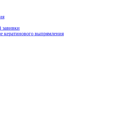
ия
й завивки
ле кератинового выпрямления