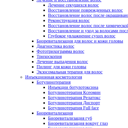
Лечение секущихся волос
Восстановление поврежденных волос
Восстановление волос после окрашиван
Реконструкция волос
Восстановление волос после химическо
Восстановление и уход за волосами пос
Глубокое увлажнение сухих волос
Биоревитализация для волос и кожи головы
Диагностика волос
Фототрихограмма волос
Трихоскопия
Лечение выпадения волос
Пилинг для кожи головы
Экзосомальная терапия для волос
Инъекционная косметология
Ботулинотерапия
Инъекции ботулотоксина
Ботулинотерапия Ксеомин
Ботулинотерапия Релатокс
Ботулинотерапия Диспорт
Ботулинотерапия Full face
Биоревитализация
Биоревитализация губ
Биоревитализация вокруг глаз