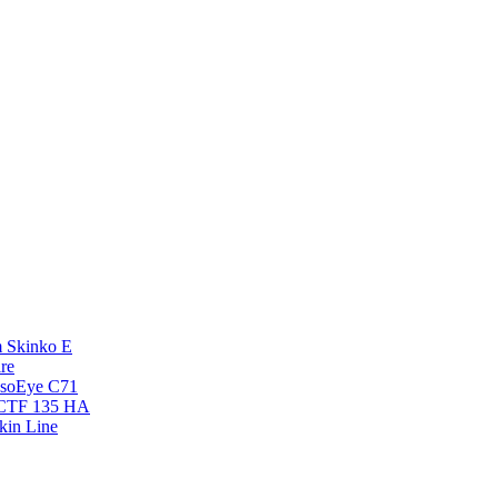
 Skinko E
re
esoEye С71
NCTF 135 HA
kin Line