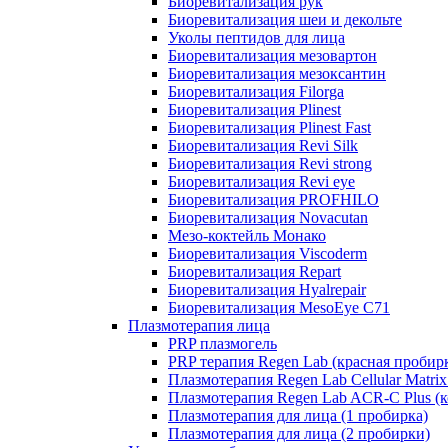
Биоревитализация рук
Биоревитализация шеи и декольте
Уколы пептидов для лица
Биоревитализация мезовартон
Биоревитализация мезоксантин
Биоревитализация Filorga
Биоревитализация Plinest
Биоревитализация Plinest Fast
Биоревитализация Revi Silk
Биоревитализация Revi strong
Биоревитализация Revi eye
Биоревитализация PROFHILO
Биоревитализация Novacutan
Мезо-коктейль Монако
Биоревитализация Viscoderm
Биоревитализация Repart
Биоревитализация Hyalrepair
Биоревитализация MesoEye C71
Плазмотерапия лица
PRP плазмогель
PRP терапия Regen Lab (красная пробир
Плазмотерапия Regen Lab Cellular Matrix
Плазмотерапия Regen Lab ACR-C Plus (к
Плазмотерапия для лица (1 пробирка)
Плазмотерапия для лица (2 пробирки)