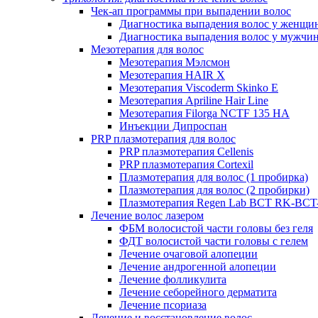
Чек-ап программы при выпадении волос
Диагностика выпадения волос у женщи
Диагностика выпадения волос у мужчи
Мезотерапия для волос
Мезотерапия Мэлсмон
Мезотерапия HAIR X
Мезотерапия Viscoderm Skinko E
Мезотерапия Apriline Hair Line
Мезотерапия Filorga NCTF 135 HA
Инъекции Дипроспан
PRP плазмотерапия для волос
PRP плазмотерапия Cellenis
PRP плазмотерапия Cortexil
Плазмотерапия для волос (1 пробирка)
Плазмотерапия для волос (2 пробирки)
Плазмотерапия Regen Lab BCT RK-BCT-
Лечение волос лазером
ФБМ волосистой части головы без геля
ФДТ волосистой части головы с гелем
Лечение очаговой алопеции
Лечение андрогенной алопеции
Лечение фолликулита
Лечение себорейного дерматита
Лечение псориаза
Лечение и восстановление волос