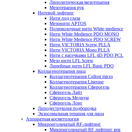
Липолитическая мезотерапия
Мезотерапия рук
Нитевой лифтинг
Нити под глаза
Мезонити APTOS
Полимолочные нити White medience
Нити White Medience PDO MONO
Нити White Medience PDO SCREW
Нити VICTORIA Screw PLLA
Нити VICTORIA Mono PLLA
Нити с насечками LFL 4D PDO PCL
Мезо нити LFL Screw
Линейные нити LFL Basic PDO
Коллагенотерапия лица
Коллагенотерапия Collost micro
Коллагенотерапия Linerase
Коллагенотерапия Сферогель
Сферогель Лайт
Сферогель Медиум
Сферогель Лонг
Липодеструкция подбородка
Экзосомальная терапия для лица
Аппаратная косметология
Микроигольчатый RF-лифтинг
Микроигольчатый RF лифтинг век