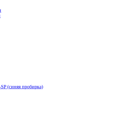
н
н
SP (синяя пробирка)