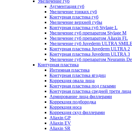
Увеличение губ
Аугментация губ
Увеличение тонких губ
Контурная пластика губ
Увеличение верхней губы
Контурная пластика губ Stylage L
Увеличение губ препаратом Stylage M
Увеличение губ препаратом Aliaxin FL
Увеличение губ Juvederm ULTRA SMIL
Контурная пластика Juvederm ULTRA 2
Контурная пластика Juvederm ULTRA 3
Увеличение губ препаратом Neuramis De
Контурная пластика
Интимная пластика
Контурная пластика ягодиц
Коррекция овала лица
Контурная пластика под глазами
Контурная пластика средней трети лица
Армирование лица филлерами
Коррекция подбородка
Коррекция носа
Коррекция скул филлерами
Aliaxin GP
Aliaxin EV
Aliaxin SR