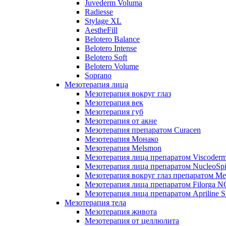
Juvederm Voluma
Radiesse
Stylage XL
AestheFill
Belotero Balance
Belotero Intense
Belotero Soft
Belotero Volume
Soprano
Мезотерапия лица
Мезотерапия вокруг глаз
Мезотерапия век
Мезотерапия губ
Мезотерапия от акне
Мезотерапия препаратом Curacen
Мезотерапия Монако
Мезотерапия Melsmon
Мезотерапия лица препаратом Viscoderm
Мезотерапия лица препаратом NucleoSpi
Мезотерапия вокруг глаз препаратом M
Мезотерапия лица препаратом Filorga 
Мезотерапия лица препаратом Apriline S
Мезотерапия тела
Мезотерапия живота
Мезотерапия от целлюлита