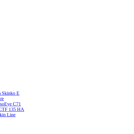
 Skinko E
re
esoEye С71
NCTF 135 HA
kin Line