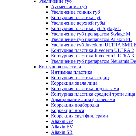
Увеличение губ
Аугментация губ
Увеличение тонких губ
Контурная пластика губ
Увеличение верхней губы
Контурная пластика губ Stylage L
Увеличение губ препаратом Stylage M
Увеличение губ препаратом Aliaxin FL
Увеличение губ Juvederm ULTRA SMIL
Контурная пластика Juvederm ULTRA 2
Контурная пластика Juvederm ULTRA 3
Увеличение губ препаратом Neuramis De
Контурная пластика
Интимная пластика
Контурная пластика ягодиц
Коррекция овала лица
Контурная пластика под глазами
Контурная пластика средней трети лица
Армирование лица филлерами
Коррекция подбородка
Коррекция носа
Коррекция скул филлерами
Aliaxin GP
Aliaxin EV
Aliaxin SR