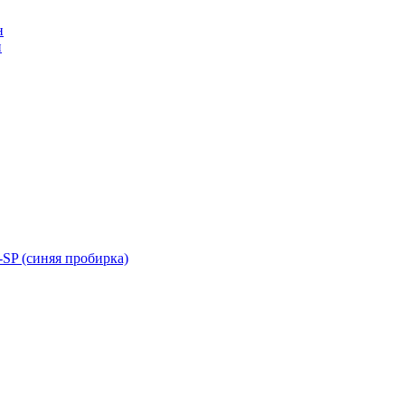
н
н
SP (синяя пробирка)