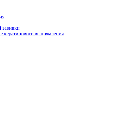
ия
й завивки
ле кератинового выпрямления