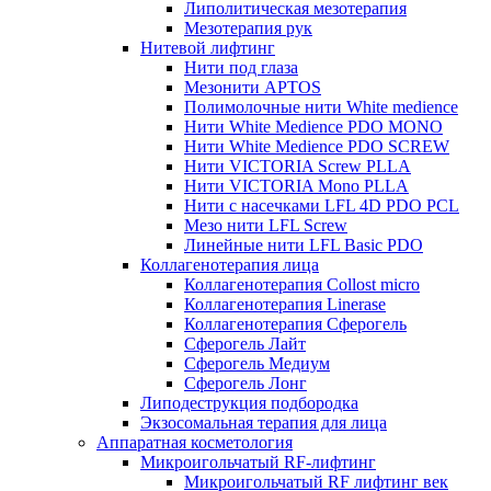
Липолитическая мезотерапия
Мезотерапия рук
Нитевой лифтинг
Нити под глаза
Мезонити APTOS
Полимолочные нити White medience
Нити White Medience PDO MONO
Нити White Medience PDO SCREW
Нити VICTORIA Screw PLLA
Нити VICTORIA Mono PLLA
Нити с насечками LFL 4D PDO PCL
Мезо нити LFL Screw
Линейные нити LFL Basic PDO
Коллагенотерапия лица
Коллагенотерапия Collost micro
Коллагенотерапия Linerase
Коллагенотерапия Сферогель
Сферогель Лайт
Сферогель Медиум
Сферогель Лонг
Липодеструкция подбородка
Экзосомальная терапия для лица
Аппаратная косметология
Микроигольчатый RF-лифтинг
Микроигольчатый RF лифтинг век