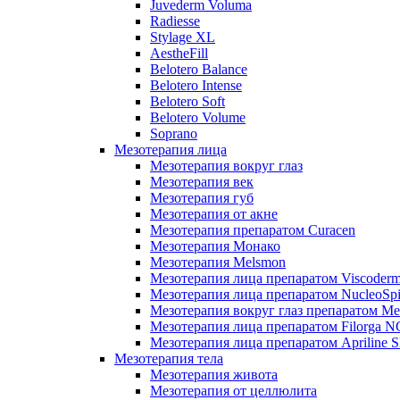
Juvederm Voluma
Radiesse
Stylage XL
AestheFill
Belotero Balance
Belotero Intense
Belotero Soft
Belotero Volume
Soprano
Мезотерапия лица
Мезотерапия вокруг глаз
Мезотерапия век
Мезотерапия губ
Мезотерапия от акне
Мезотерапия препаратом Curacen
Мезотерапия Монако
Мезотерапия Melsmon
Мезотерапия лица препаратом Viscoderm
Мезотерапия лица препаратом NucleoSpi
Мезотерапия вокруг глаз препаратом M
Мезотерапия лица препаратом Filorga 
Мезотерапия лица препаратом Apriline S
Мезотерапия тела
Мезотерапия живота
Мезотерапия от целлюлита