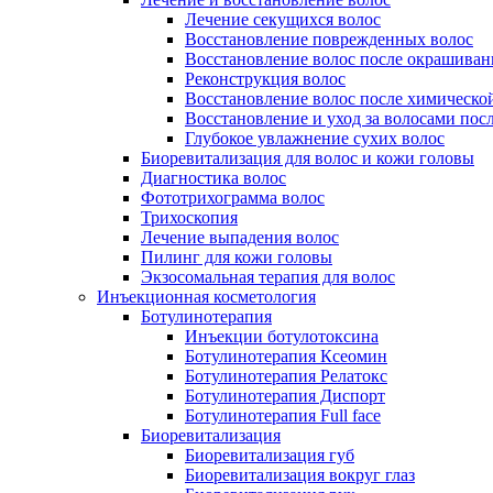
Лечение секущихся волос
Восстановление поврежденных волос
Восстановление волос после окрашиван
Реконструкция волос
Восстановление волос после химическо
Восстановление и уход за волосами пос
Глубокое увлажнение сухих волос
Биоревитализация для волос и кожи головы
Диагностика волос
Фототрихограмма волос
Трихоскопия
Лечение выпадения волос
Пилинг для кожи головы
Экзосомальная терапия для волос
Инъекционная косметология
Ботулинотерапия
Инъекции ботулотоксина
Ботулинотерапия Ксеомин
Ботулинотерапия Релатокс
Ботулинотерапия Диспорт
Ботулинотерапия Full face
Биоревитализация
Биоревитализация губ
Биоревитализация вокруг глаз