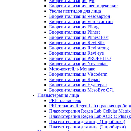
Биоревитализация рук
Биоревитализация шеи и декольте
Уколы пептидов для лица
Биоревитализация мезовартон
Биоревитализация мезоксантин
Биоревитализация Filorga
Биоревитализация Plinest
Биоревитализация Plinest Fast
Биоревитализация Revi Silk
Биоревитализация Revi strong
Биоревитализация Revi eye
Биоревитализация PROFHILO
Биоревитализация Novacutan
Мезо-коктейль Монако
Биоревитализация Viscoderm
Биоревитализация Repart
Биоревитализация Hyalrepair
Биоревитализация MesoEye C71
Плазмотерапия лица
PRP плазмогель
PRP терапия Regen Lab (красная пробир
Плазмотерапия Regen Lab Cellular Matrix
Плазмотерапия Regen Lab ACR-C Plus (к
Плазмотерапия для лица (1 пробирка)
Плазмотерапия для лица (2 пробирки)