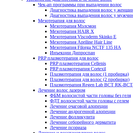
Чек-ап программы при выпадении волос
Диагностика выпадения волос у женщи
Диагностика выпадения волос у мужчи
Мезотерапия для волос
Мезотерапия Мэлсмон
Мезотерапия HAIR X
Мезотерапия Viscoderm Skinko E
Мезотерапия Apriline Hair Line
Мезотерапия Filorga NCTF 135 HA
Инъекции Дипроспан
PRP плазмотерапия для волос
PRP плазмотерапия Cellenis
PRP плазмотерапия Cortexil
Плазмотерапия для волос (1 пробирка)
Плазмотерапия для волос (2 пробирки)
Плазмотерапия Regen Lab BCT RK-BCT-
Лечение волос лазером
ФБМ волосистой части головы без геля
ФДТ волосистой части головы с гелем
Лечение очаговой алопеции
Лечение андрогенной алопеции
Лечение фолликулита
Лечение себорейного дерматита
Лечение псориаза
Лечение и восстановление волос