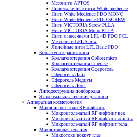
Мезонити APTOS
Полимолочные нити White medience
Нити White Medience PDO MONO
Нити White Medience PDO SCREW
Нити VICTORIA Screw PLLA
Нити VICTORIA Mono PLLA
Нити с насечками LFL 4D PDO PCL
Мезо нити LFL Screw
Линейные нити LFL Basic PDO
Коллагенотерапия лица
Коллагенотерапия Collost micro
Коллагенотерапия Linerase
Коллагенотерапия Сферогель
Сферогель Лайт
Сферогель Медиум
Сферогель Лонг
Липодеструкция подбородка
Экзосомальная терапия для лица
Аппаратная косметология
Микроигольчатый RF-лифтинг
Микроигольчатый RF лифтинг век
Микроигольчатый RF лифтинг живота
Микроигольчатый RF лифтинг тела
Микротоковая терапия
Микротоки вокруг глаз