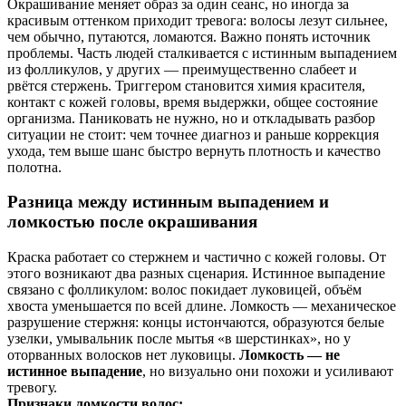
Окрашивание меняет образ за один сеанс, но иногда за
красивым оттенком приходит тревога: волосы лезут сильнее,
чем обычно, путаются, ломаются. Важно понять источник
проблемы. Часть людей сталкивается с истинным выпадением
из фолликулов, у других — преимущественно слабеет и
рвётся стержень. Триггером становится химия красителя,
контакт с кожей головы, время выдержки, общее состояние
организма. Паниковать не нужно, но и откладывать разбор
ситуации не стоит: чем точнее диагноз и раньше коррекция
ухода, тем выше шанс быстро вернуть плотность и качество
полотна.
Разница между истинным выпадением и
ломкостью после окрашивания
Краска работает со стержнем и частично с кожей головы. От
этого возникают два разных сценария. Истинное выпадение
связано с фолликулом: волос покидает луковицей, объём
хвоста уменьшается по всей длине. Ломкость — механическое
разрушение стержня: концы истончаются, образуются белые
узелки, умывальник после мытья «в шерстинках», но у
оторванных волосков нет луковицы.
Ломкость — не
истинное выпадение
, но визуально они похожи и усиливают
тревогу.
Признаки ломкости волос: