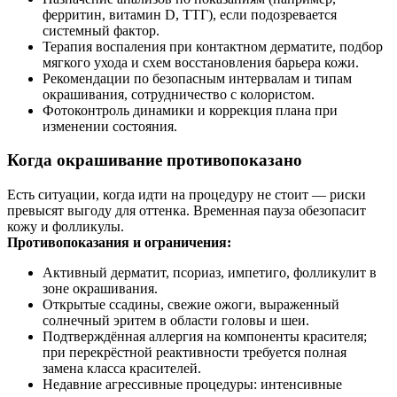
ферритин, витамин D, ТТГ), если подозревается
системный фактор.
Терапия воспаления при контактном дерматите, подбор
мягкого ухода и схем восстановления барьера кожи.
Рекомендации по безопасным интервалам и типам
окрашивания, сотрудничество с колористом.
Фотоконтроль динамики и коррекция плана при
изменении состояния.
Когда окрашивание противопоказано
Есть ситуации, когда идти на процедуру не стоит — риски
превысят выгоду для оттенка. Временная пауза обезопасит
кожу и фолликулы.
Противопоказания и ограничения:
Активный дерматит, псориаз, импетиго, фолликулит в
зоне окрашивания.
Открытые ссадины, свежие ожоги, выраженный
солнечный эритем в области головы и шеи.
Подтверждённая аллергия на компоненты красителя;
при перекрёстной реактивности требуется полная
замена класса красителей.
Недавние агрессивные процедуры: интенсивные