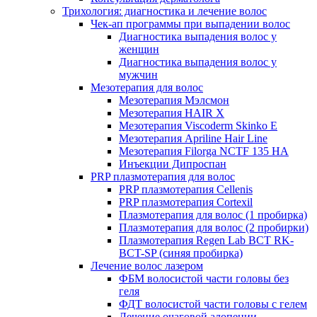
Трихология: диагностика и лечение волос
Чек-ап программы при выпадении волос
Диагностика выпадения волос у
женщин
Диагностика выпадения волос у
мужчин
Мезотерапия для волос
Мезотерапия Мэлсмон
Мезотерапия HAIR X
Мезотерапия Viscoderm Skinko E
Мезотерапия Apriline Hair Line
Мезотерапия Filorga NCTF 135 HA
Инъекции Дипроспан
PRP плазмотерапия для волос
PRP плазмотерапия Cellenis
PRP плазмотерапия Cortexil
Плазмотерапия для волос (1 пробирка)
Плазмотерапия для волос (2 пробирки)
Плазмотерапия Regen Lab BCT RK-
BCT-SP (синяя пробирка)
Лечение волос лазером
ФБМ волосистой части головы без
геля
ФДТ волосистой части головы с гелем
Лечение очаговой алопеции