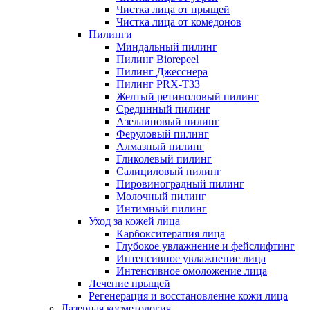
Чистка лица от прыщей
Чистка лица от комедонов
Пилинги
Миндальный пилинг
Пилинг Biorepeel
Пилинг Джесснера
Пилинг PRX-T33
Желтый ретиноловый пилинг
Срединный пилинг
Азелаиновый пилинг
Феруловый пилинг
Алмазный пилинг
Гликолевый пилинг
Салициловый пилинг
Пировиноградный пилинг
Молочный пилинг
Интимный пилинг
Уход за кожей лица
Карбокситерапия лица
Глубокое увлажнение и фейслифтинг
Интенсивное увлажнение лица
Интенсивное омоложение лица
Лечение прыщей
Регенерация и восстановление кожи лица
Лазерная косметология