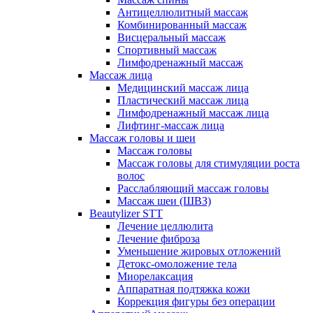
Антицеллюлитный массаж
Комбинированный массаж
Висцеральный массаж
Спортивный массаж
Лимфодренажный массаж
Массаж лица
Медицинский массаж лица
Пластический массаж лица
Лимфодренажный массаж лица
Лифтинг-массаж лица
Массаж головы и шеи
Массаж головы
Массаж головы для стимуляции роста
волос
Расслабляющий массаж головы
Массаж шеи (ШВЗ)
Beautylizer STT
Лечение целлюлита
Лечение фиброза
Уменьшение жировых отложений
Детокс-омоложение тела
Миорелаксация
Аппаратная подтяжка кожи
Коррекция фигуры без операции