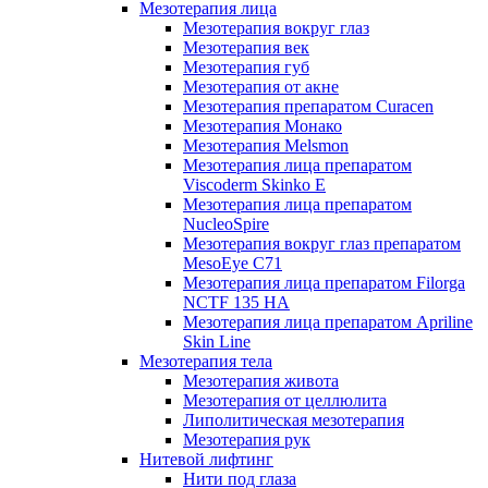
Мезотерапия лица
Мезотерапия вокруг глаз
Мезотерапия век
Мезотерапия губ
Мезотерапия от акне
Мезотерапия препаратом Curacen
Мезотерапия Монако
Мезотерапия Melsmon
Мезотерапия лица препаратом
Viscoderm Skinko E
Мезотерапия лица препаратом
NucleoSpire
Мезотерапия вокруг глаз препаратом
MesoEye С71
Мезотерапия лица препаратом Filorga
NCTF 135 HA
Мезотерапия лица препаратом Apriline
Skin Line
Мезотерапия тела
Мезотерапия живота
Мезотерапия от целлюлита
Липолитическая мезотерапия
Мезотерапия рук
Нитевой лифтинг
Нити под глаза