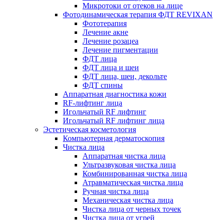
Микротоки от отеков на лице
Фотодинамическая терапия ФДТ REVIXAN
Фототерапия
Лечение акне
Лечение розацеа
Лечение пигментации
ФДТ лица
ФДТ лица и шеи
ФДТ лица, шеи, декольте
ФДТ спины
Аппаратная диагностика кожи
RF-лифтинг лица
Игольчатый RF лифтинг
Игольчатый RF лифтинг лица
Эстетическая косметология
Компьютерная дерматоскопия
Чистка лица
Аппаратная чистка лица
Ультразвуковая чистка лица
Комбинированная чистка лица
Атравматическая чистка лица
Ручная чистка лица
Механическая чистка лица
Чистка лица от черных точек
Чистка лица от угрей