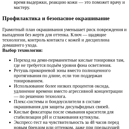
время выдержки, реакцию кожи — это поможет врачу и
мастеру.
Профилактика и безопасное окрашивание
Грамотный план окрашивания уменьшает риск повреждения и
выпадения без жертв для оттенка. Ключ — щадящие
технологии, контроль контакта с кожей и дисциплина
домашнего ухода.
Выбор технологии:
Переход на деми-перманентные кислые тонировки там,
где не требуется подъём уровня фона осветления.
Ретушь прикорневой зоны вместо полноценного
протягивания по длине, если тон поддержан
тонированием.
Использование более низких процентов оксида,
удлинение времени вместо агрессивной концентрации
— по решению технолога.
Плекс-системы и бондоусилители в составе
окрашивания для защиты дисульфидных связей.
Кислые фиксаторы после смывания красителя для
стабилизации pH и сглаживания кутикулы.
Экспресс-тест на чувствительность за 48 часов перед
новым брендом или оттенком, даже при предыдущей