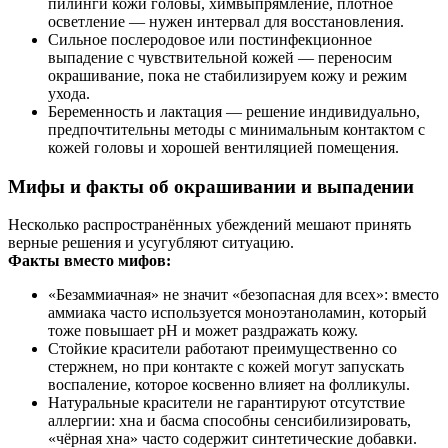
пилинги кожи головы, химвыпрямление, плотное
осветление — нужен интервал для восстановления.
Сильное послеродовое или постинфекционное
выпадение с чувствительной кожей — переносим
окрашивание, пока не стабилизируем кожу и режим
ухода.
Беременность и лактация — решение индивидуально,
предпочтительны методы с минимальным контактом с
кожей головы и хорошей вентиляцией помещения.
Мифы и факты об окрашивании и выпадении
Несколько распространённых убеждений мешают принять
верные решения и усугубляют ситуацию.
Факты вместо мифов:
«Безаммиачная» не значит «безопасная для всех»: вместо
аммиака часто используется моноэтаноламин, который
тоже повышает pH и может раздражать кожу.
Стойкие красители работают преимущественно со
стержнем, но при контакте с кожей могут запускать
воспаление, которое косвенно влияет на фолликулы.
Натуральные красители не гарантируют отсутствие
аллергии: хна и басма способны сенсибилизировать,
«чёрная хна» часто содержит синтетические добавки.