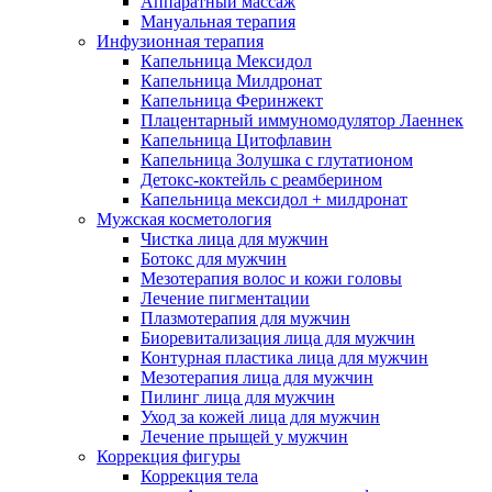
Аппаратный массаж
Мануальная терапия
Инфузионная терапия
Капельница Мексидол
Капельница Милдронат
Капельница Феринжект
Плацентарный иммуномодулятор Лаеннек
Капельница Цитофлавин
Капельница Золушка с глутатионом
Детокс-коктейль с реамберином
Капельница мексидол + милдронат
Мужская косметология
Чистка лица для мужчин
Ботокс для мужчин
Мезотерапия волос и кожи головы
Лечение пигментации
Плазмотерапия для мужчин
Биоревитализация лица для мужчин
Контурная пластика лица для мужчин
Мезотерапия лица для мужчин
Пилинг лица для мужчин
Уход за кожей лица для мужчин
Лечение прыщей у мужчин
Коррекция фигуры
Коррекция тела