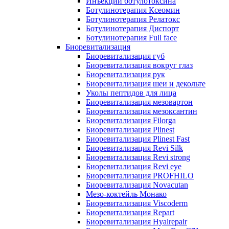
Инъекции ботулотоксина
Ботулинотерапия Ксеомин
Ботулинотерапия Релатокс
Ботулинотерапия Диспорт
Ботулинотерапия Full face
Биоревитализация
Биоревитализация губ
Биоревитализация вокруг глаз
Биоревитализация рук
Биоревитализация шеи и декольте
Уколы пептидов для лица
Биоревитализация мезовартон
Биоревитализация мезоксантин
Биоревитализация Filorga
Биоревитализация Plinest
Биоревитализация Plinest Fast
Биоревитализация Revi Silk
Биоревитализация Revi strong
Биоревитализация Revi eye
Биоревитализация PROFHILO
Биоревитализация Novacutan
Мезо-коктейль Монако
Биоревитализация Viscoderm
Биоревитализация Repart
Биоревитализация Hyalrepair