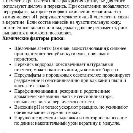
Пигмент закрепляется после раскрытия кутикулы: для этого
используют щёлочь и перекись. При осветлении добавляются
персульфаты, которые ускоряют окисление меланина. Эта
химия меняет pH, разрушает межклеточный «цемент» и связи
в кератине. Если состав нанесён на чувствительную кожу,
истончённые волосы или выдержан дольше регламента, риск
выпадения и ломкости возрастает.
Химические факторы риска:
Щёлочные агенты (аммиак, моноэтаноламин): сильнее
приподнимают чешуйки кутикулы, повышают
пористость.
Перекись водорода: обесцвечивает натуральный
пигмент, может окислять липиды кожного барьера.
Персульфаты в порошковых осветлителях: провоцируют
раздражение и сенсибилизацию при вдыхании пыли и
контакте с кожей.
Парафенилендиамин, резорцин и родственные
ароматические амины: частые сенсибилизаторы,
повышают риск аллергического ответа.
Высокий pH и тепло: ускоряют реакцию, но усиливают
обезвоживание стержня и кожи.
Нарушение времени выдержки и повторное нанесение
по длине: накопительный урон кератину и медулле.