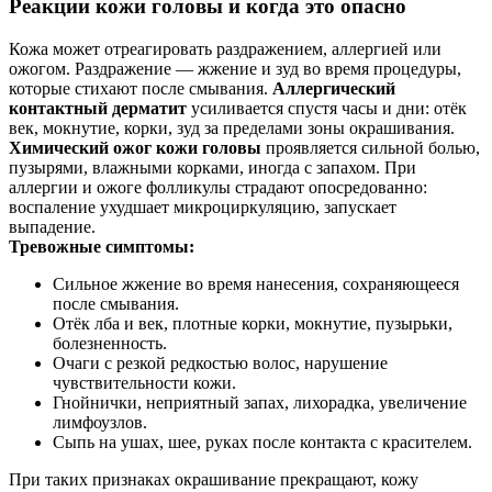
Реакции кожи головы и когда это опасно
Кожа может отреагировать раздражением, аллергией или
ожогом. Раздражение — жжение и зуд во время процедуры,
которые стихают после смывания.
Аллергический
контактный дерматит
усиливается спустя часы и дни: отёк
век, мокнутие, корки, зуд за пределами зоны окрашивания.
Химический ожог кожи головы
проявляется сильной болью,
пузырями, влажными корками, иногда с запахом. При
аллергии и ожоге фолликулы страдают опосредованно:
воспаление ухудшает микроциркуляцию, запускает
выпадение.
Тревожные симптомы:
Сильное жжение во время нанесения, сохраняющееся
после смывания.
Отёк лба и век, плотные корки, мокнутие, пузырьки,
болезненность.
Очаги с резкой редкостью волос, нарушение
чувствительности кожи.
Гнойнички, неприятный запах, лихорадка, увеличение
лимфоузлов.
Сыпь на ушах, шее, руках после контакта с красителем.
При таких признаках окрашивание прекращают, кожу