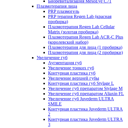
Биоревитализация MesoEye C71
Плазмотерапия лица
PRP плазмогель
PRP терапия Regen Lab (красная
пробирка)
Плазмотерапия Regen Lab Cellular
Matrix (золотая пробирка)
Плазмотерапия Regen Lab ACR-C Plus
(королевский набор)
Плазмотерапия для лица (1 пробирка)
Плазмотерапия для лица (2 пробирки)
Увеличение губ
Аугментация губ
Увеличение тонких губ
Контурная пластика губ
Увеличение верхней губы
Контурная пластика губ Stylage L
Увеличение губ препаратом Stylage M
Увеличение губ препаратом Aliaxin FL
Увеличение губ Juvederm ULTRA
SMILE
Контурная пластика Juvederm ULTRA
2
Контурная пластика Juvederm ULTRA
3