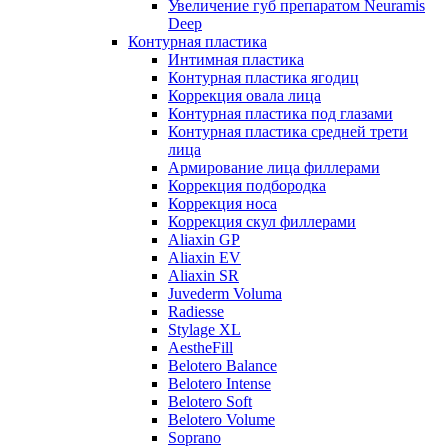
Увеличение губ препаратом Neuramis
Deep
Контурная пластика
Интимная пластика
Контурная пластика ягодиц
Коррекция овала лица
Контурная пластика под глазами
Контурная пластика средней трети
лица
Армирование лица филлерами
Коррекция подбородка
Коррекция носа
Коррекция скул филлерами
Aliaxin GP
Aliaxin EV
Aliaxin SR
Juvederm Voluma
Radiesse
Stylage XL
AestheFill
Belotero Balance
Belotero Intense
Belotero Soft
Belotero Volume
Soprano