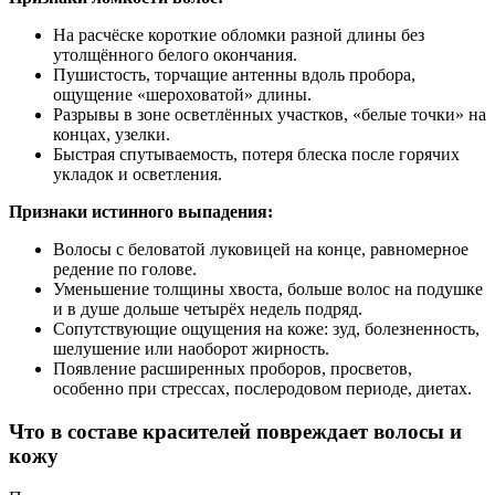
На расчёске короткие обломки разной длины без
утолщённого белого окончания.
Пушистость, торчащие антенны вдоль пробора,
ощущение «шероховатой» длины.
Разрывы в зоне осветлённых участков, «белые точки» на
концах, узелки.
Быстрая спутываемость, потеря блеска после горячих
укладок и осветления.
Признаки истинного выпадения:
Волосы с беловатой луковицей на конце, равномерное
редение по голове.
Уменьшение толщины хвоста, больше волос на подушке
и в душе дольше четырёх недель подряд.
Сопутствующие ощущения на коже: зуд, болезненность,
шелушение или наоборот жирность.
Появление расширенных проборов, просветов,
особенно при стрессах, послеродовом периоде, диетах.
Что в составе красителей повреждает волосы и
кожу