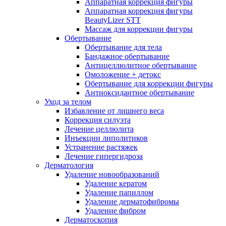
Аппаратная коррекция фигуры
Аппаратная коррекция фигуры
BeautyLizer STT
Массаж для коррекции фигуры
Обертывание
Обертывание для тела
Бандажное обертывание
Антицеллюлитное обертывание
Омоложение + детокс
Обертывание для коррекции фигуры
Антиоксидантное обертывание
Уход за телом
Избавление от лишнего веса
Коррекция силуэта
Лечение целлюлита
Инъекции липолитиков
Устранение растяжек
Лечение гипергидроза
Дерматология
Удаление новообразований
Удаление кератом
Удаление папиллом
Удаление дерматофибромы
Удаление фибром
Дерматоскопия