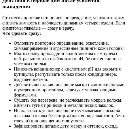
Действия в первые дни после усиления
выпадения
Стратегия простая: остановить повреждение, успокоить кожу,
снизить ломкость и наблюдать динамику четыре недели. Если
симптомы тяжёлые — сразу к врачу.
Что сделать сразу:
Отложить повторное окрашивание, осветление,
химвыпрямление и агрессивные пилинги кожи головы.
Мыть голову прохладной водой мягким шампунем с
нейтральным или слабокислым pH, без интенсивного
массажа ногтями.
Наносить кондиционер с кислотным pH для закрытия
кутикулы, распутывать только после кондиционера,
щадящей щёткой.
Добавить восстанавливающие маски с аминокислотами
и умеренным протеином, чередуя с увлажняющими
формулами.
Сушить без перегрева, не расчёсывать мокрые волосы,
избегать тугих причёсок и металлических заколок.
Использовать успокаивающие несмываемые лосьоны
для кожи головы без спирта (пантенол, аллантоин, бета-
глюкан) при ощущении стянутости.
Зафиксировать детали: дату, марку и оттенок, оксид,