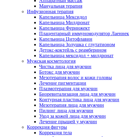
Аппаратный массаж
Мануальная терапия
Инфузионная терапия
Капельница Мексидол
Капельница Милдронат
Капельница Феринжект
Плацентарный иммуномодулятор Лаеннек
Капельница Цитофлавин
Капельница Золушка с глутатионом
Детокс-коктейль с реамберином
Капельница мексидол + милдронат
Мужская косметология
Чистка лица для мужчин
Ботокс для мужчин
Мезотерапия волос и кожи головы
Лечение пигментации
Плазмотерапия для мужчин
Биоревитализация лица для мужчин
Контурная пластика лица для мужчин
Мезотерапия лица для мужчин
Пилинг лица для мужчин
Уход за кожей лица для мужчин
Лечение прыщей у мужчин
Коррекция фигуры
Коррекция тела