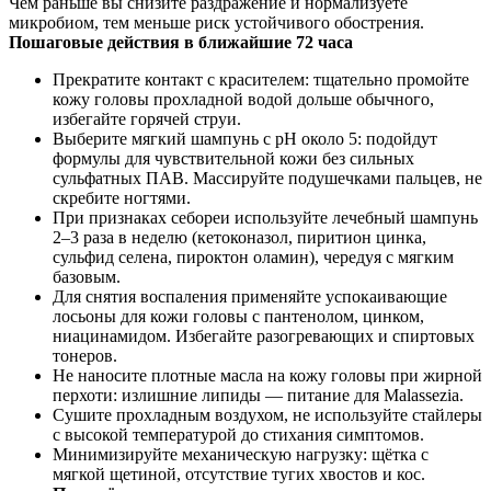
Чем раньше вы снизите раздражение и нормализуете
микробиом, тем меньше риск устойчивого обострения.
Пошаговые действия в ближайшие 72 часа
Прекратите контакт с красителем: тщательно промойте
кожу головы прохладной водой дольше обычного,
избегайте горячей струи.
Выберите мягкий шампунь с pH около 5: подойдут
формулы для чувствительной кожи без сильных
сульфатных ПАВ. Массируйте подушечками пальцев, не
скребите ногтями.
При признаках себореи используйте лечебный шампунь
2–3 раза в неделю (кетоконазол, пиритион цинка,
сульфид селена, пироктон оламин), чередуя с мягким
базовым.
Для снятия воспаления применяйте успокаивающие
лосьоны для кожи головы с пантенолом, цинком,
ниацинамидом. Избегайте разогревающих и спиртовых
тонеров.
Не наносите плотные масла на кожу головы при жирной
перхоти: излишние липиды — питание для Malassezia.
Сушите прохладным воздухом, не используйте стайлеры
с высокой температурой до стихания симптомов.
Минимизируйте механическую нагрузку: щётка с
мягкой щетиной, отсутствие тугих хвостов и кос.