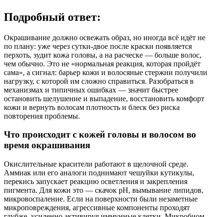
Подробный ответ:
Окрашивание должно освежать образ, но иногда всё идёт не
по плану: уже через сутки‑двое после краски появляется
перхоть, зудит кожа головы, а на расческе — больше волос,
чем обычно. Это не «нормальная реакция, которая пройдёт
сама», а сигнал: барьер кожи и волосяные стержни получили
нагрузку, с которой им сложно справиться. Разобраться в
механизмах и типичных ошибках — значит быстрее
остановить шелушение и выпадение, восстановить комфорт
кожи и вернуть волосам плотность и блеск без риска
повторения проблемы.
Что происходит с кожей головы и волосом во
время окрашивания
Окислительные красители работают в щелочной среде.
Аммиак или его аналоги поднимают чешуйки кутикулы,
перекись запускает реакцию осветления и закрепления
пигмента. Для кожи это — скачок pH, вымывание липидов,
микровоспаление. Если на поверхности были незаметные
микроповреждения, агрессивные компоненты проходят
глубже, усиленно активируя иммунные клетки. Микробиом