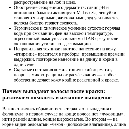
распространение на лоб и шею.
Обострение себорейного дерматита: сдвиг pH и
липидного баланса активирует Malassezia, чешуйки
становятся жирными, желтоватыми, зуд усиливается,
волосы быстро теряют свежесть.
Термическое и химическое усиление сухости: горячая
вода при смывании, фен на высокой температуре,
агрессивный шампунь с сильными ПАВ сразу после
окрашивания усиливают десквамацию.
Неправильная техника: плотное нанесение на кожу,
«втирание» красителя в проборы, превышение времени
выдержки, повторное нанесение на длину и корни в
один сеанс.
Скрытые состояния кожи: атопический дерматит,
псориаз, микротрещины от расчёсывания — любое
обострение делает кожу крайне реактивной к краске.
Почему выпадают волосы после краски:
различаем ломкость и истинное выпадение
Важно отличить обрывистость стержня от выпадения из
фолликула: в первом случае на конце волоса нет «луковицы»,
нити разной длины, концы шероховатые. Во втором — на
корне виден беловатый «чехол» (волосяное влагалище), длина