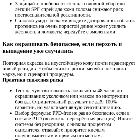
Защищайте проборы от солнца: головной убор или
лёгкий SPF-спрей для кожи головы снижают риск
поствоспалительной реактивности.
Силовой уход с белками вводите дозированно: избыток
протеинов на очень пористой длине может усилить
жёсткость и ломкость; чередуйте с эмолентами.
Как окрашивать безопаснее, если перхоть и
выпадение уже случались
Повторная окраска на неустойчивую кожу почти гарантирует
новый рецидив. Чтобы снизить риски, меняйте не только
марку, но и сценарий процедуры.
Практики снижения риска
Тест на чувствительность локально за 48 часов до
окрашивания: уколочком или мазком по инструкции
бренда. Отрицательный результат не даёт 100%
гарантии, но улавливает явную сенсибилизацию.
Выбор формулы: PPD‑free не равно безопасно, если в
составе PTD (возможна перекрёстная реакция). Ищите
системы без резорцина, с низким процентом
окислителя, отдавайте приоритет кислым
полуперманентам и прямым пигментам.