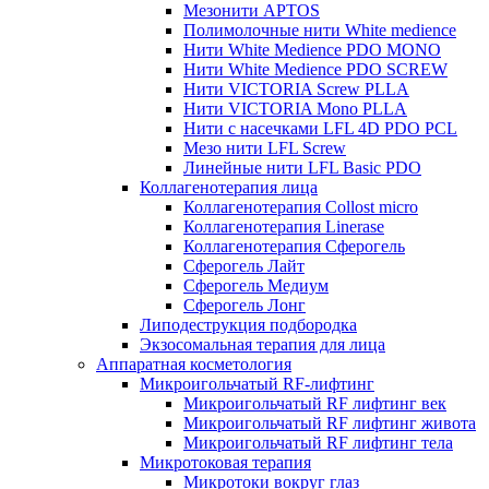
Мезонити APTOS
Полимолочные нити White medience
Нити White Medience PDO MONO
Нити White Medience PDO SCREW
Нити VICTORIA Screw PLLA
Нити VICTORIA Mono PLLA
Нити с насечками LFL 4D PDO PCL
Мезо нити LFL Screw
Линейные нити LFL Basic PDO
Коллагенотерапия лица
Коллагенотерапия Collost micro
Коллагенотерапия Linerase
Коллагенотерапия Сферогель
Сферогель Лайт
Сферогель Медиум
Сферогель Лонг
Липодеструкция подбородка
Экзосомальная терапия для лица
Аппаратная косметология
Микроигольчатый RF-лифтинг
Микроигольчатый RF лифтинг век
Микроигольчатый RF лифтинг живота
Микроигольчатый RF лифтинг тела
Микротоковая терапия
Микротоки вокруг глаз