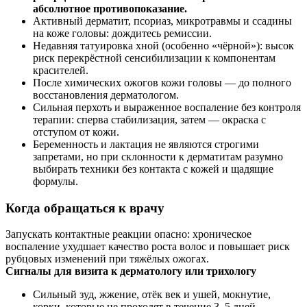
абсолютное противопоказание.
Активный дерматит, псориаз, микротравмы и ссадины
на коже головы: дождитесь ремиссии.
Недавняя татуировка хной (особенно «чёрной»): высок
риск перекрёстной сенсибилизации к компонентам
красителей.
После химических ожогов кожи головы — до полного
восстановления дерматологом.
Сильная перхоть и выраженное воспаление без контроля
терапии: сперва стабилизация, затем — окраска с
отступом от кожи.
Беременность и лактация не являются строгими
запретами, но при склонности к дерматитам разумно
выбирать техники без контакта с кожей и щадящие
формулы.
Когда обращаться к врачу
Запускать контактные реакции опасно: хроническое
воспаление ухудшает качество роста волос и повышает риск
рубцовых изменений при тяжёлых ожогах.
Сигналы для визита к дерматологу или трихологу
Сильный зуд, жжение, отёк век и ушей, мокнутие,
корки, которые не проходят в течение 3–5 дней.