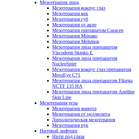
Мезотерапия лица
Мезотерапия вокруг глаз
Мезотерапия век
Мезотерапия губ
Мезотерапия от акне
Мезотерапия препаратом Curacen
Мезотерапия Монако
Мезотерапия Melsmon
Мезотерапия лица препаратом
Viscoderm Skinko E
Мезотерапия лица препаратом
NucleoSpire
Мезотерапия вокруг глаз препаратом
MesoEye С71
Мезотерапия лица препаратом Filorga
NCTF 135 HA
Мезотерапия лица препаратом Apriline
Skin Line
Мезотерапия тела
Мезотерапия живота
Мезотерапия от целлюлита
Липолитическая мезотерапия
Мезотерапия рук
Нитевой лифтинг
Нити под глаза