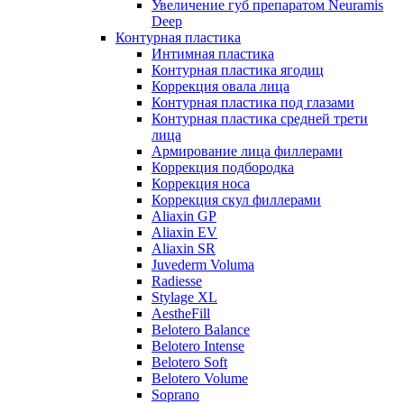
Увеличение губ препаратом Neuramis
Deep
Контурная пластика
Интимная пластика
Контурная пластика ягодиц
Коррекция овала лица
Контурная пластика под глазами
Контурная пластика средней трети
лица
Армирование лица филлерами
Коррекция подбородка
Коррекция носа
Коррекция скул филлерами
Aliaxin GP
Aliaxin EV
Aliaxin SR
Juvederm Voluma
Radiesse
Stylage XL
AestheFill
Belotero Balance
Belotero Intense
Belotero Soft
Belotero Volume
Soprano