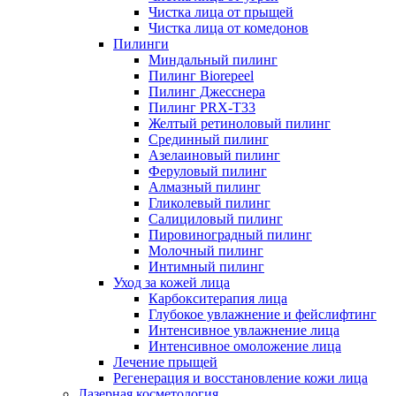
Чистка лица от прыщей
Чистка лица от комедонов
Пилинги
Миндальный пилинг
Пилинг Biorepeel
Пилинг Джесснера
Пилинг PRX-T33
Желтый ретиноловый пилинг
Срединный пилинг
Азелаиновый пилинг
Феруловый пилинг
Алмазный пилинг
Гликолевый пилинг
Салициловый пилинг
Пировиноградный пилинг
Молочный пилинг
Интимный пилинг
Уход за кожей лица
Карбокситерапия лица
Глубокое увлажнение и фейслифтинг
Интенсивное увлажнение лица
Интенсивное омоложение лица
Лечение прыщей
Регенерация и восстановление кожи лица
Лазерная косметология