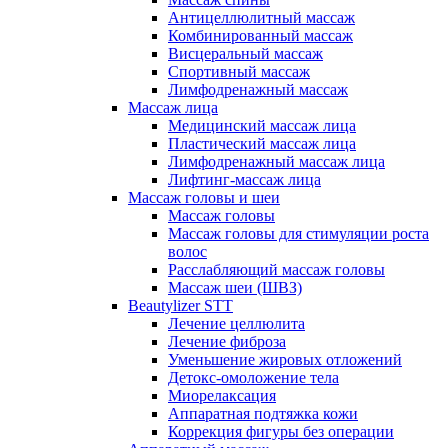
Антицеллюлитный массаж
Комбинированный массаж
Висцеральный массаж
Спортивный массаж
Лимфодренажный массаж
Массаж лица
Медицинский массаж лица
Пластический массаж лица
Лимфодренажный массаж лица
Лифтинг-массаж лица
Массаж головы и шеи
Массаж головы
Массаж головы для стимуляции роста
волос
Расслабляющий массаж головы
Массаж шеи (ШВЗ)
Beautylizer STT
Лечение целлюлита
Лечение фиброза
Уменьшение жировых отложений
Детокс-омоложение тела
Миорелаксация
Аппаратная подтяжка кожи
Коррекция фигуры без операции