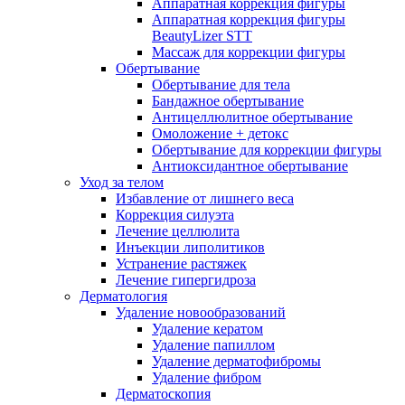
Аппаратная коррекция фигуры
Аппаратная коррекция фигуры
BeautyLizer STT
Массаж для коррекции фигуры
Обертывание
Обертывание для тела
Бандажное обертывание
Антицеллюлитное обертывание
Омоложение + детокс
Обертывание для коррекции фигуры
Антиоксидантное обертывание
Уход за телом
Избавление от лишнего веса
Коррекция силуэта
Лечение целлюлита
Инъекции липолитиков
Устранение растяжек
Лечение гипергидроза
Дерматология
Удаление новообразований
Удаление кератом
Удаление папиллом
Удаление дерматофибромы
Удаление фибром
Дерматоскопия