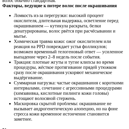
волос обычно стандартная.
Факторы, ведущие к потере волос после окрашивания
Ломкость из-за перегрузки: высокий процент
окислителя, длительная выдержка, осветление перед
окрашиванием — кутикула раскрыта, белки
денатурированы, волос рвётся при расчёсывании и
мытье.
Химическая травма кожи: ожог окислителем или
реакция на PPD повреждает устья фолликулов;
возможен временный телогеновый ответ — усиленное
выпадение через 2–8 недель после события.
Тракция: плотные жгуты и тугие клипсы во время
процедуры, жёсткое протягивание прядей утюжком
сразу после окрашивания ускоряют механическое
выдёргивание.
Суммарная нагрузка: частые окрашивания с короткими
интервалами, сочетание с агрессивными процедурами
(химзавивка, кислотные пилинги кожи головы)
истощают волосяной стержень.
Маскировка скрытой проблемы: окрашивание не
вызывает андрогенетическую алопецию, но на фоне
стресса кожи временное истончение становится
заметнее.