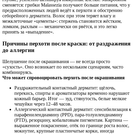
сменяется: грибки Malassezia получают больше питания, что у
предрасположенных людей ведёт к перхоти и обострению
себорейного дерматита. Волос при этом теряет влагу и
межклеточные «цементы»: стержень становится жёстким,
ломким, рыхлым — механически он рвётся, и это легко
принять за «выпадение».
Причины перхоти после краски: от раздражения
до аллергии
Шелушение после окрашивания — не всегда просто
«сухость». Оно возникает по нескольким сценариям, часто
комбинируясь.
Что может спровоцировать перхоть после окрашивания
Раздражительный контактный дерматит: щёлочь,
перекись, спирты и ароматизаторы временно нарушают
кожный барьер. Итог — зуд, стянутость, белые мелкие
чешуйки через 12–48 часов.
Аллергический контактный дерматит: сенсибилизация к
парафенилендиамину (PPD), пара-толуилендиамину
(PTD), резорцину, кобальтовым пигментам. Картина —
выраженное покраснение, отёк по границе роста волос,
мокнутие, крупные пластинчатые корки, иногда