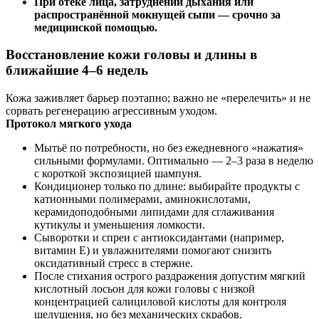
При отёке лица, затруднении дыхания или
распространённой мокнущей сыпи — срочно за
медицинской помощью.
Восстановление кожи головы и длины в
ближайшие 4–6 недель
Кожа заживляет барьер поэтапно; важно не «перелечить» и не
сорвать регенерацию агрессивным уходом.
Протокол мягкого ухода
Мытьё по потребности, но без ежедневного «нажатия»
сильными формулами. Оптимально — 2–3 раза в неделю
с короткой экспозицией шампуня.
Кондиционер только по длине: выбирайте продукты с
катионными полимерами, аминокислотами,
керамидоподобными липидами для сглаживания
кутикулы и уменьшения ломкости.
Сыворотки и спреи с антиоксидантами (например,
витамин Е) и увлажнителями помогают снизить
оксидативный стресс в стержне.
После стихания острого раздражения допустим мягкий
кислотный лосьон для кожи головы с низкой
концентрацией салициловой кислоты для контроля
шелушения, но без механических скрабов.