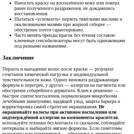
Наносить краску на воспалённую кожу или поверх
ранее полученного раздражения, не дождавшись
восстановления.
Пытаться «успокоить» перхоть тяжёлыми маслами и
окклюзивными мазями при жирной себорее —
обострение почти гарантировано.
Часто менять бренды красок без чтения составов:
ключевые сенсибилизаторы могут быть одинаковыми
под разными названиями.
Заключение
Перхоть и выпадение волос после краски — результат
сочетания химической нагрузки и индивидуальной
чувствительности кожи. Одних виновата раздражающая
формула и перегрев, у других — аллергия на пигменты или
обострение себорейного дерматита. Ключ к решению —
быстрое снятие воспаления, нормализация микробиома
лечебными шампунями, щадящий уход, защита барьера и
корректировка самой стратегии окрашивания.
Не
окрашивайте волосы при активном воспалении или
подтверждённой аллергии на компоненты красителя
,
используйте техники без контакта со скальпом, соблюдайте
интервалы и выбирайте мягкие формулы. Если симптомы
выражены или повторяются — обратитесь к дерматологу/