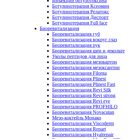
Инъекции ботулотоксина
Ботулинотерапия Ксеомин
Ботулинотерапия Релатокс
Ботулинотерапия Диспорт
Ботулинотерапия Full face
Биоревитализация
Биоревитализация губ
Биоревитализация вокруг глаз
Биоревитализация рук
Биоревитализация шеи и декольте
Уколы пептидов для лица
Биоревитализация мезовартон
Биоревитализация мезоксантин
Биоревитализация Filorga
Биоревитализация Plinest
Биоревитализация Plinest Fast
Биоревитализация Revi Silk
Биоревитализация Revi strong
Биоревитализация Revi eye
Биоревитализация PROFHILO
Биоревитализация Novacutan
Мезо-коктейль Монако
Биоревитализация Viscoderm
Биоревитализация Repart
Биоревитализация Hyalrepair