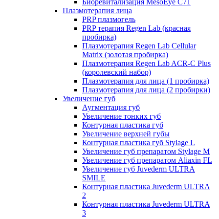
Биоревитализация MesoEye C71
Плазмотерапия лица
PRP плазмогель
PRP терапия Regen Lab (красная
пробирка)
Плазмотерапия Regen Lab Cellular
Matrix (золотая пробирка)
Плазмотерапия Regen Lab ACR-C Plus
(королевский набор)
Плазмотерапия для лица (1 пробирка)
Плазмотерапия для лица (2 пробирки)
Увеличение губ
Аугментация губ
Увеличение тонких губ
Контурная пластика губ
Увеличение верхней губы
Контурная пластика губ Stylage L
Увеличение губ препаратом Stylage M
Увеличение губ препаратом Aliaxin FL
Увеличение губ Juvederm ULTRA
SMILE
Контурная пластика Juvederm ULTRA
2
Контурная пластика Juvederm ULTRA
3