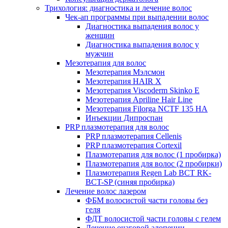
Трихология: диагностика и лечение волос
Чек-ап программы при выпадении волос
Диагностика выпадения волос у
женщин
Диагностика выпадения волос у
мужчин
Мезотерапия для волос
Мезотерапия Мэлсмон
Мезотерапия HAIR X
Мезотерапия Viscoderm Skinko E
Мезотерапия Apriline Hair Line
Мезотерапия Filorga NCTF 135 HA
Инъекции Дипроспан
PRP плазмотерапия для волос
PRP плазмотерапия Cellenis
PRP плазмотерапия Cortexil
Плазмотерапия для волос (1 пробирка)
Плазмотерапия для волос (2 пробирки)
Плазмотерапия Regen Lab BCT RK-
BCT-SP (синяя пробирка)
Лечение волос лазером
ФБМ волосистой части головы без
геля
ФДТ волосистой части головы с гелем
Лечение очаговой алопеции