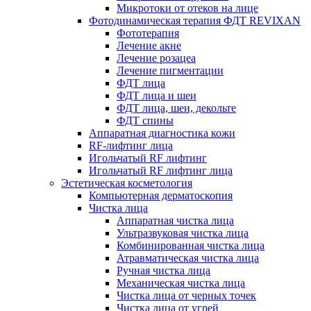
Микротоки от отеков на лице
Фотодинамическая терапия ФДТ REVIXAN
Фототерапия
Лечение акне
Лечение розацеа
Лечение пигментации
ФДТ лица
ФДТ лица и шеи
ФДТ лица, шеи, декольте
ФДТ спины
Аппаратная диагностика кожи
RF-лифтинг лица
Игольчатый RF лифтинг
Игольчатый RF лифтинг лица
Эстетическая косметология
Компьютерная дерматоскопия
Чистка лица
Аппаратная чистка лица
Ультразвуковая чистка лица
Комбинированная чистка лица
Атравматическая чистка лица
Ручная чистка лица
Механическая чистка лица
Чистка лица от черных точек
Чистка лица от угрей