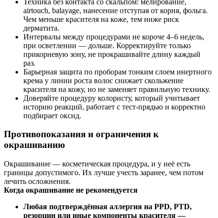
Техника без контакта со скальпом: мелирование,
airtouch, balayage, нанесение отступая от корня, фольга.
Чем меньше красителя на коже, тем ниже риск
дерматита.
Интервалы между процедурами не короче 4–6 недель,
при осветлении — дольше. Корректируйте только
прикорневую зону, не прокрашивайте длину каждый
раз.
Барьерная защита по проборам тонким слоем инертного
крема у линии роста волос снижает скольжение
красителя на кожу, но не заменяет правильную технику.
Доверяйте процедуру колористу, который учитывает
историю реакций, работает с тест-прядью и корректно
подбирает оксид.
Противопоказания и ограничения к
окрашиванию
Окрашивание — косметическая процедура, и у неё есть
границы допустимого. Их лучше учесть заранее, чем потом
лечить осложнения.
Когда окрашивание не рекомендуется
Любая подтверждённая аллергия на PPD, PTD,
резорцин или иные компоненты красителя —