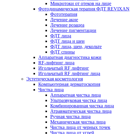
Микротоки от отеков на лице
Фотодинамическая терапия ФДТ REVIXAN
Фототерапия
Лечение акне
Лечение розацеа
Лечение пигментации
ФДТ лица
ФДТ лица и шеи
ФДТ лица, шеи, декольте
ФДТ спины
Аппаратная диагностика кожи
RF-лифтинг лица
Игольчатый RF лифтинг
Игольчатый RF лифтинг лица
Эстетическая косметология
Компьютерная дерматоскопия
Чистка лица
Аппаратная чистка лица
Ультразвуковая чистка лица
Комбинированная чистка лица
Атравматическая чистка лица
Ручная чистка лица
Механическая чистка лица
Чистка лица от черных точек
Чистка лица от угрей