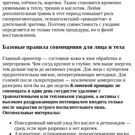
эритема, отёчность, корочки. Ткани становятся временно
уязвимыми к теплу, трению и кислотам. Любая
дополнительная травма в этот период повышает риск
гиперпигментации, телеангиэктазий-«рикошетов» и
длительной эритемы. Поэтому совместимость с уходами
определяется не только типом процедуры, но и фазой
восстановления.
Базовые правила совмещения для лица и тела
Главный ориентир — состояние кожи в зоне обработки и
энергорежим. Чем сосуд крупнее и глубже, чем выше энергия,
тем дольше пауза до активных уходов. Для лица с куперозом
предпочтительны мягкие, неперегревающие методики. Для
голеней после склеротерапии — исключение компрессии и
разогрева хотя бы на две недели.
Ключевой принцип: не
совмещать в один день сосудистое удаление с
травматичными или тепловыми уходами, а активы с
высоким раздражающим потенциалом вводить только
после закрытия острого воспалительного окна.
Оптимальные интервалы:
Повседневный мягкий уход без кислот и ретиноидов —
сразу, если врач разрешил и нет корочек.
Алгинатные, успокаивающие, неразогревающие маски