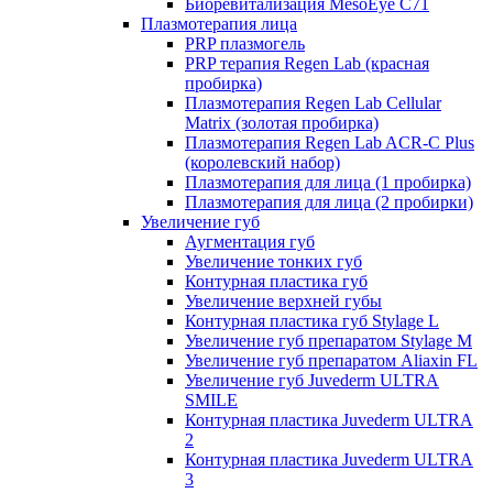
Биоревитализация MesoEye C71
Плазмотерапия лица
PRP плазмогель
PRP терапия Regen Lab (красная
пробирка)
Плазмотерапия Regen Lab Cellular
Matrix (золотая пробирка)
Плазмотерапия Regen Lab ACR-C Plus
(королевский набор)
Плазмотерапия для лица (1 пробирка)
Плазмотерапия для лица (2 пробирки)
Увеличение губ
Аугментация губ
Увеличение тонких губ
Контурная пластика губ
Увеличение верхней губы
Контурная пластика губ Stylage L
Увеличение губ препаратом Stylage M
Увеличение губ препаратом Aliaxin FL
Увеличение губ Juvederm ULTRA
SMILE
Контурная пластика Juvederm ULTRA
2
Контурная пластика Juvederm ULTRA
3