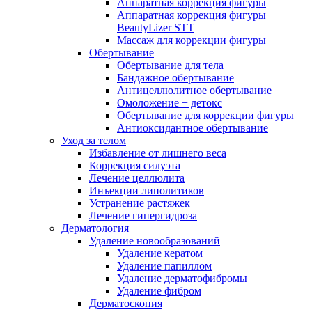
Аппаратная коррекция фигуры
Аппаратная коррекция фигуры
BeautyLizer STT
Массаж для коррекции фигуры
Обертывание
Обертывание для тела
Бандажное обертывание
Антицеллюлитное обертывание
Омоложение + детокс
Обертывание для коррекции фигуры
Антиоксидантное обертывание
Уход за телом
Избавление от лишнего веса
Коррекция силуэта
Лечение целлюлита
Инъекции липолитиков
Устранение растяжек
Лечение гипергидроза
Дерматология
Удаление новообразований
Удаление кератом
Удаление папиллом
Удаление дерматофибромы
Удаление фибром
Дерматоскопия