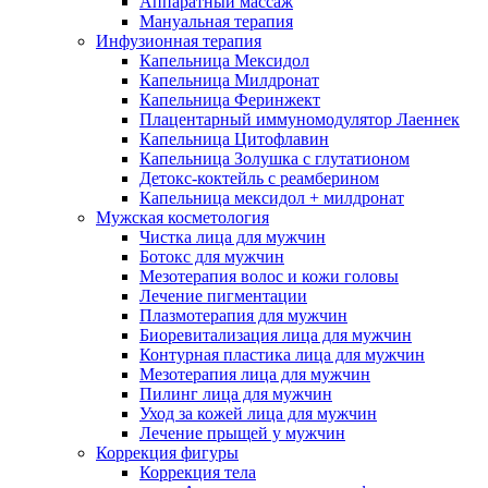
Аппаратный массаж
Мануальная терапия
Инфузионная терапия
Капельница Мексидол
Капельница Милдронат
Капельница Феринжект
Плацентарный иммуномодулятор Лаеннек
Капельница Цитофлавин
Капельница Золушка с глутатионом
Детокс-коктейль с реамберином
Капельница мексидол + милдронат
Мужская косметология
Чистка лица для мужчин
Ботокс для мужчин
Мезотерапия волос и кожи головы
Лечение пигментации
Плазмотерапия для мужчин
Биоревитализация лица для мужчин
Контурная пластика лица для мужчин
Мезотерапия лица для мужчин
Пилинг лица для мужчин
Уход за кожей лица для мужчин
Лечение прыщей у мужчин
Коррекция фигуры
Коррекция тела