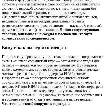
аутоиммунные дерматозы в фазе обострения, свежий загар и
фототип с высокой склонностью к гиперпигментации без
подготовительной терапии, склонность к келоидам.
Относительные: приём антикоагулянтов и антиагрегантов,
недавние травмы и инъекции, длительная терапия
ретиноидами системно (изотретиноин — пауза до 6 месяцев),
дерматит, розацеа в фазе вспышки.
Любая сопутствующая
терапия, влияющая на сосуды и воспаление, требует
согласования со специалистом.
Кому и как выгодно совмещать
Пациент с куперозом и чувствительной кожей выигрывает от
схемы «сначала сосудистый курс — затем мягкие уходы для
барьера — позже контролируемые пилинги». При жирной
коже с комедонами: курс по сосудам, затем атравматическая
чистка через 10–14 дней и поддержка PHA/энзимами.
Возрастная кожа с поверхностной сосудистой сеткой:
сосудистый лазер, пауза, мягкая биоревитализация через 1–2
недели, RF или HIFU только после 3–4 недель и без перегрева
зоны. На ногах после склеротерапии уходы сводятся к
барьерным кремам и SPF; массаж, интенсивные обёртывания
и горячие ванны откладывают минимум на две недели.
Что точно не комбинируют в один день: