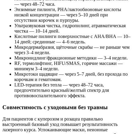
— через 48–72 часа.
Энзимные пилинги, PHA/лактообионовые кислоты
низкой концентрации — через 5–10 дней при
отсутствии корочек и пурпуры.
Ультразвуковая чистка, гидропилинг, атравматическая
чистка — 10–14 дней.
Кислотные пилинги поверхностные с AHA/BHA — 10–
14 дней; срединные — 4–6 недель.
Микродермабразия, щёточные скрабы — не раньше чем
через 3–4 недели.
Микронидлинг/фракционные методики — 3–4 недели.
RF, термолифтинг, HIFU/SMAS, горячие массажи —
минимум 3–4 недели.
Микротоки щадящие — через 5–7 дней, без прохода по
корочкам и гематомам.
LED-терапия без тепла — через 48–72 часа,
предпочтительно красный/желтый спектр для
противовоспалительного эффекта.
Совместимость с уходовыми без травмы
Для пациентов с куперозом и розацеа правильно
выстроенный базовый уход повышает результативность
лазерного курса. Успокаивающие маски, неионные