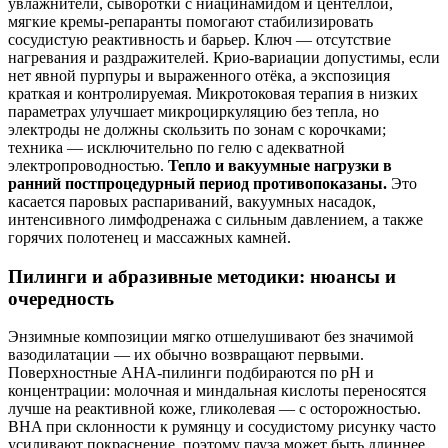
увлажнители, сыворотки с ниацинамидом и центеллой,
мягкие кремы-репаранты помогают стабилизировать
сосудистую реактивность и барьер. Ключ — отсутствие
нагревания и раздражителей. Крио-вариации допустимы, если
нет явной пурпуры и выраженного отёка, а экспозиция
краткая и контролируемая. Микротоковая терапия в низких
параметрах улучшает микроциркуляцию без тепла, но
электроды не должны скользить по зонам с корочками;
техника — исключительно по гелю с адекватной
электропроводностью.
Тепло и вакуумные нагрузки в
ранний постпроцедурный период противопоказаны.
Это
касается паровых распариваний, вакуумных насадок,
интенсивного лимфодренажа с сильным давлением, а также
горячих полотенец и массажных камней.
Пилинги и абразивные методики: нюансы и
очередность
Энзимные композиции мягко отшелушивают без значимой
вазодилатации — их обычно возвращают первыми.
Поверхностные AHA-пилинги подбираются по pH и
концентрации: молочная и миндальная кислоты переносятся
лучше на реактивной коже, гликолевая — с осторожностью.
BHA при склонности к румянцу и сосудистому рисунку часто
усиливают покраснение, поэтому пауза может быть длиннее.