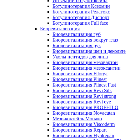
Инъекции ботулотоксина
Ботулинотерапия Ксеомин
Ботулинотерапия Релатокс
Ботулинотерапия Диспорт
Ботулинотерапия Full face
Биоревитализация
Биоревитализация губ
Биоревитализация вокруг глаз
Биоревитализация рук
Биоревитализация шеи и декольте
Уколы пептидов для лица
Биоревитализация мезовартон
Биоревитализация мезоксантин
Биоревитализация Filorga
Биоревитализация Plinest
Биоревитализация Plinest Fast
Биоревитализация Revi Silk
Биоревитализация Revi strong
Биоревитализация Revi eye
Биоревитализация PROFHILO
Биоревитализация Novacutan
Мезо-коктейль Монако
Биоревитализация Viscoderm
Биоревитализация Repart
Биоревитализация Hyalrepair