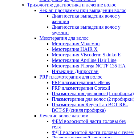
Трихология: диагностика и лечение волос
Чек-ап программы при выпадении волос
Диагностика выпадения волос у
женщин
Диагностика выпадения волос у
мужчин
Мезотерапия для волос
Мезотерапия Мэлсмон
Мезотерапия HAIR X
Мезотерапия Viscoderm Skinko E
Мезотерапия Apriline Hair Line
Мезотерапия Filorga NCTF 135 HA
Инъекции Дипроспан
PRP плазмотерапия для волос
PRP плазмотерапия Cellenis
PRP плазмотерапия Cortexil
Плазмотерапия для волос (1 пробирка)
Плазмотерапия для волос (2 пробирки)
Плазмотерапия Regen Lab BCT RK-
BCT-SP (синяя пробирка)
Лечение волос лазером
ФБМ волосистой части головы без
геля
ФДТ волосистой части головы с гелем
Лечение очаговой алопеции