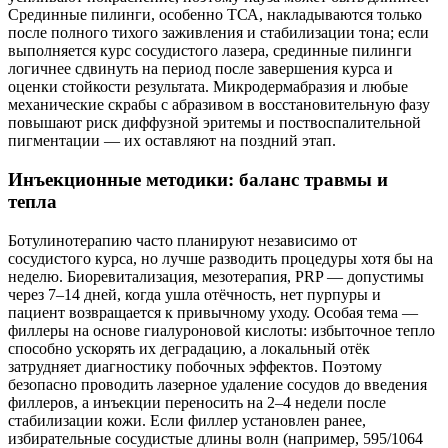
Срединные пилинги, особенно ТСА, накладываются только
после полного тихого заживления и стабилизации тона; если
выполняется курс сосудистого лазера, срединные пилинги
логичнее сдвинуть на период после завершения курса и
оценки стойкости результата. Микродермабразия и любые
механические скрабы с абразивом в восстановительную фазу
повышают риск диффузной эритемы и поствоспалительной
пигментации — их оставляют на поздний этап.
Инъекционные методики: баланс травмы и
тепла
Ботулинотерапию часто планируют независимо от
сосудистого курса, но лучше разводить процедуры хотя бы на
неделю. Биоревитализация, мезотерапия, PRP — допустимы
через 7–14 дней, когда ушла отёчность, нет пурпуры и
пациент возвращается к привычному уходу. Особая тема —
филлеры на основе гиалуроновой кислоты: избыточное тепло
способно ускорять их деградацию, а локальный отёк
затрудняет диагностику побочных эффектов. Поэтому
безопасно проводить лазерное удаление сосудов до введения
филлеров, а инъекции переносить на 2–4 недели после
стабилизации кожи. Если филлер установлен ранее,
избирательные сосудистые длины волн (например, 595/1064