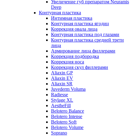
Увеличение губ препаратом Neuramis
Deep
Контурная пластика
Интимная пластика
Контурная пластика ягодиц
Коррекция овала лица
Контурная пластика под глазами
Контурная пластика средней трети
лица
Армирование лица филлерами
Коррекция подбородка
Коррекция носа
Коррекция скул филлерами
Aliaxin GP
Aliaxin EV
Aliaxin SR
Juvederm Voluma
Radiesse
Stylage XL
AestheFill
Belotero Balance
Belotero Intense
Belotero Soft
Belotero Volume
Soprano