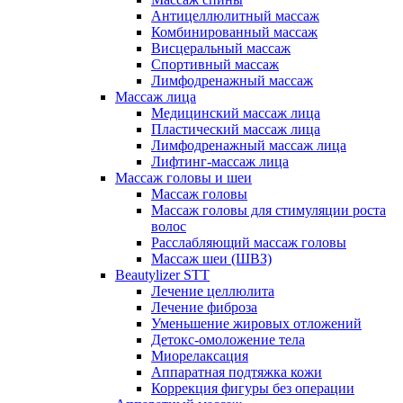
Антицеллюлитный массаж
Комбинированный массаж
Висцеральный массаж
Спортивный массаж
Лимфодренажный массаж
Массаж лица
Медицинский массаж лица
Пластический массаж лица
Лимфодренажный массаж лица
Лифтинг-массаж лица
Массаж головы и шеи
Массаж головы
Массаж головы для стимуляции роста
волос
Расслабляющий массаж головы
Массаж шеи (ШВЗ)
Beautylizer STT
Лечение целлюлита
Лечение фиброза
Уменьшение жировых отложений
Детокс-омоложение тела
Миорелаксация
Аппаратная подтяжка кожи
Коррекция фигуры без операции