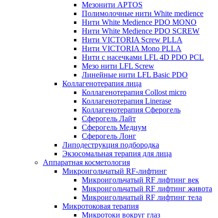
Мезонити APTOS
Полимолочные нити White medience
Нити White Medience PDO MONO
Нити White Medience PDO SCREW
Нити VICTORIA Screw PLLA
Нити VICTORIA Mono PLLA
Нити с насечками LFL 4D PDO PCL
Мезо нити LFL Screw
Линейные нити LFL Basic PDO
Коллагенотерапия лица
Коллагенотерапия Collost micro
Коллагенотерапия Linerase
Коллагенотерапия Сферогель
Сферогель Лайт
Сферогель Медиум
Сферогель Лонг
Липодеструкция подбородка
Экзосомальная терапия для лица
Аппаратная косметология
Микроигольчатый RF-лифтинг
Микроигольчатый RF лифтинг век
Микроигольчатый RF лифтинг живота
Микроигольчатый RF лифтинг тела
Микротоковая терапия
Микротоки вокруг глаз