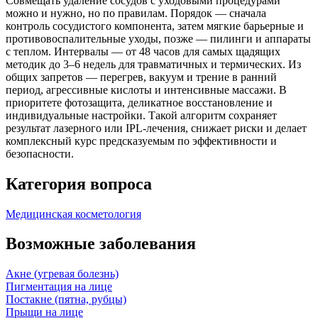
Совмещать удаление сосудов с уходовыми процедурами
можно и нужно, но по правилам. Порядок — сначала
контроль сосудистого компонента, затем мягкие барьерные и
противовоспалительные уходы, позже — пилинги и аппараты
с теплом. Интервалы — от 48 часов для самых щадящих
методик до 3–6 недель для травматичных и термических. Из
общих запретов — перегрев, вакуум и трение в ранний
период, агрессивные кислоты и интенсивные массажи. В
приоритете фотозащита, деликатное восстановление и
индивидуальные настройки. Такой алгоритм сохраняет
результат лазерного или IPL-лечения, снижает риски и делает
комплексный курс предсказуемым по эффективности и
безопасности.
Категория вопроса
Медицинская косметология
Возможные заболевания
Акне (угревая болезнь)
Пигментация на лице
Постакне (пятна, рубцы)
Прыщи на лице