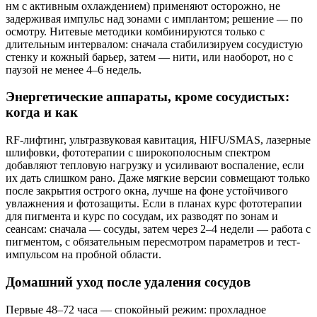
нм с активным охлаждением) применяют осторожно, не
задерживая импульс над зонами с имплантом; решение — по
осмотру. Нитевые методики комбинируются только с
длительным интервалом: сначала стабилизируем сосудистую
стенку и кожный барьер, затем — нити, или наоборот, но с
паузой не менее 4–6 недель.
Энергетические аппараты, кроме сосудистых:
когда и как
RF-лифтинг, ультразвуковая кавитация, HIFU/SMAS, лазерные
шлифовки, фототерапии с широкополосным спектром
добавляют тепловую нагрузку и усиливают воспаление, если
их дать слишком рано. Даже мягкие версии совмещают только
после закрытия острого окна, лучше на фоне устойчивого
увлажнения и фотозащиты. Если в планах курс фототерапии
для пигмента и курс по сосудам, их разводят по зонам и
сеансам: сначала — сосуды, затем через 2–4 недели — работа с
пигментом, с обязательным пересмотром параметров и тест-
импульсом на пробной области.
Домашний уход после удаления сосудов
Первые 48–72 часа — спокойный режим: прохладное