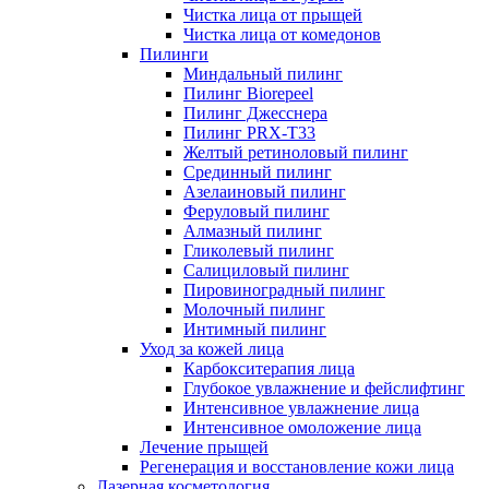
Чистка лица от прыщей
Чистка лица от комедонов
Пилинги
Миндальный пилинг
Пилинг Biorepeel
Пилинг Джесснера
Пилинг PRX-T33
Желтый ретиноловый пилинг
Срединный пилинг
Азелаиновый пилинг
Феруловый пилинг
Алмазный пилинг
Гликолевый пилинг
Салициловый пилинг
Пировиноградный пилинг
Молочный пилинг
Интимный пилинг
Уход за кожей лица
Карбокситерапия лица
Глубокое увлажнение и фейслифтинг
Интенсивное увлажнение лица
Интенсивное омоложение лица
Лечение прыщей
Регенерация и восстановление кожи лица
Лазерная косметология