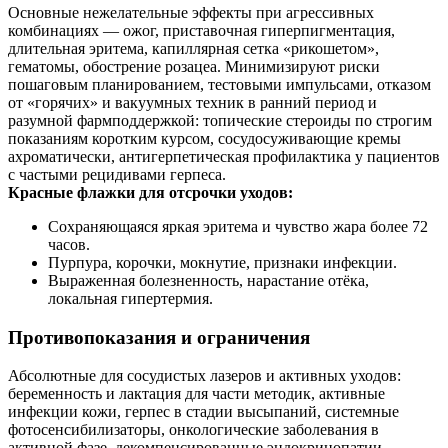
Основные нежелательные эффекты при агрессивных
комбинациях — ожог, приставочная гиперпигментация,
длительная эритема, капиллярная сетка «рикошетом»,
гематомы, обострение розацеа. Минимизируют риски
пошаговым планированием, тестовыми импульсами, отказом
от «горячих» и вакуумных техник в ранний период и
разумной фармподдержкой: топические стероиды по строгим
показаниям коротким курсом, сосудосуживающие кремы
ахроматически, антигерпетическая профилактика у пациентов
с частыми рецидивами герпеса.
Красные флажки для отсрочки уходов:
Сохраняющаяся яркая эритема и чувство жара более 72
часов.
Пурпура, корочки, мокнутие, признаки инфекции.
Выраженная болезненность, нарастание отёка,
локальная гипертермия.
Противопоказания и ограничения
Абсолютные для сосудистых лазеров и активных уходов:
беременность и лактация для части методик, активные
инфекции кожи, герпес в стадии высыпаний, системные
фотосенсибилизаторы, онкологические заболевания в
активной фазе, декомпенсированные эндокринопатии,