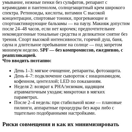
умывание, нежные пенки без сульфатов, репарант с
керамидами и пантенолом, солнцезащитный крем широкого
спектра. Ретиноиды, кислоты, витамин C высокой
концентрации, спиртовые тоники, прогревающие и
спортоактивирующие бальзамы — на паузу. Макияж допустим
после 24–48 часов, если нет корочек; предпочтительнее
некомедогенные тональные средства и деликатное снятие без
трения. Спорт высокой интенсивности, горячий душ, баня,
сауна и длительное пребывание на солнце — под запретом
минимум неделю.
SPF — без компромиссов, ежедневно, с
реаппликацией.
Что вводить поэтапно:
День 1–3: мягкое очищение, репаранты, фотозащита.
День 4–7: подключение сывороток с ниацинамидом,
кофеином, центеллой; LED по показаниям.
Неделя 2: возврат к PHA/энзимам, щадящим
атравматичным уходам; микротоки в мягких
параметрах.
После 2–4 недель: при стабильной коже — плановые
пилинги, аппаратные процедуры без жара либо с
тщательно подобранными настройками.
Риски совмещения и как их минимизировать