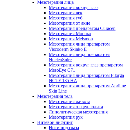
Мезотерапия лица
Мезотерапия вокруг глаз
Мезотерапия век
Мезотерапия губ
Мезотерапия от акне
Мезотерапия препаратом Curacen
Мезотерапия Монако
Мезотерапия Melsmon
Мезотерапия лица препаратом
Viscoderm Skinko E
Мезотерапия лица препаратом
NucleoSpire
Мезотерапия вокруг глаз препаратом
MesoEye С71
Мезотерапия лица препаратом Filorga
NCTF 135 HA
Мезотерапия лица препаратом Apriline
Skin Line
Мезотерапия тела
Мезотерапия живота
Мезотерапия от целлюлита
Липолитическая мезотерапия
Мезотерапия рук
Нитевой лифтинг
Нити под глаза