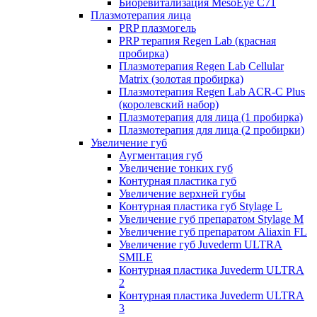
Биоревитализация MesoEye C71
Плазмотерапия лица
PRP плазмогель
PRP терапия Regen Lab (красная
пробирка)
Плазмотерапия Regen Lab Cellular
Matrix (золотая пробирка)
Плазмотерапия Regen Lab ACR-C Plus
(королевский набор)
Плазмотерапия для лица (1 пробирка)
Плазмотерапия для лица (2 пробирки)
Увеличение губ
Аугментация губ
Увеличение тонких губ
Контурная пластика губ
Увеличение верхней губы
Контурная пластика губ Stylage L
Увеличение губ препаратом Stylage M
Увеличение губ препаратом Aliaxin FL
Увеличение губ Juvederm ULTRA
SMILE
Контурная пластика Juvederm ULTRA
2
Контурная пластика Juvederm ULTRA
3