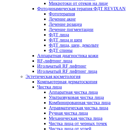
Микротоки от отеков на лице
Фотодинамическая терапия ФДТ REVIXAN
Фототерапия
Лечение акне
Лечение розацеа
Лечение пигментации
ФДТ лица
ФДТ лица и шеи
ФДТ лица, шеи, декольте
ФДТ спины
Аппаратная диагностика кожи
RF-лифтинг лица
Игольчатый RF лифтинг
Игольчатый RF лифтинг лица
Эстетическая косметология
Компьютерная дерматоскопия
Чистка лица
Аппаратная чистка лица
Ультразвуковая чистка лица
Комбинированная чистка лица
Атравматическая чистка лица
Ручная чистка лица
Механическая чистка лица
Чистка лица от черных точек
Чистка лица от угрей