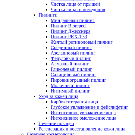
Чистка лица от прыщей
Чистка лица от комедонов
Пилинги
Миндальный пилинг
Пилинг Biorepeel
Пилинг Джесснера
Пилинг PRX-T33
Желтый ретиноловый пилинг
Срединный пилинг
Азелаиновый пилинг
Феруловый пилинг
Алмазный пилинг
Гликолевый пилинг
Салициловый пилинг
Пировиноградный пилинг
Молочный пилинг
Интимный пилинг
Уход за кожей лица
Карбокситерапия лица
Глубокое увлажнение и фейслифтинг
Интенсивное увлажнение лица
Интенсивное омоложение лица
Лечение прыщей
Регенерация и восстановление кожи лица
Лазерная косметология