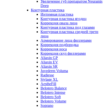
Увеличение губ препаратом Neuramis
Deep
Контурная пластика
Интимная пластика
Контурная пластика ягодиц
Коррекция овала лица
Контурная пластика под глазами
Контурная пластика средней трети
лица
Армирование лица филлерами
Коррекция подбородка
Коррекция носа
Коррекция скул филлерами
Aliaxin GP
Aliaxin EV
Aliaxin SR
Juvederm Voluma
Radiesse
Stylage XL
AestheFill
Belotero Balance
Belotero Intense
Belotero Soft
Belotero Volume
Soprano