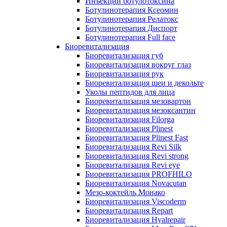
Инъекции ботулотоксина
Ботулинотерапия Ксеомин
Ботулинотерапия Релатокс
Ботулинотерапия Диспорт
Ботулинотерапия Full face
Биоревитализация
Биоревитализация губ
Биоревитализация вокруг глаз
Биоревитализация рук
Биоревитализация шеи и декольте
Уколы пептидов для лица
Биоревитализация мезовартон
Биоревитализация мезоксантин
Биоревитализация Filorga
Биоревитализация Plinest
Биоревитализация Plinest Fast
Биоревитализация Revi Silk
Биоревитализация Revi strong
Биоревитализация Revi eye
Биоревитализация PROFHILO
Биоревитализация Novacutan
Мезо-коктейль Монако
Биоревитализация Viscoderm
Биоревитализация Repart
Биоревитализация Hyalrepair