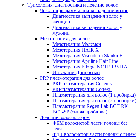
Трихология: диагностика и лечение волос
Чек-ап программы при выпадении волос
Диагностика выпадения волос у
женщин
Диагностика выпадения волос у
мужчин
Мезотерапия для волос
Мезотерапия Мэлсмон
Мезотерапия HAIR X
Мезотерапия Viscoderm Skinko E
Мезотерапия Apriline Hair Line
Мезотерапия Filorga NCTF 135 HA
Инъекции Дипроспан
PRP плазмотерапия для волос
PRP плазмотерапия Cellenis
PRP плазмотерапия Cortexil
Плазмотерапия для волос (1 пробирка)
Плазмотерапия для волос (2 пробирки)
Плазмотерапия Regen Lab BCT RK-
BCT-SP (синяя пробирка)
Лечение волос лазером
ФБМ волосистой части головы без
геля
ФДТ волосистой части головы с гелем
Лечение очаговой алопеции