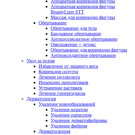
Аппаратная коррекция фигуры
Аппаратная коррекция фигуры
BeautyLizer STT
Массаж для коррекции фигуры
Обертывание
Обертывание для тела
Бандажное обертывание
Антицеллюлитное обертывание
Омоложение + детокс
Обертывание для коррекции фигуры
Антиоксидантное обертывание
Уход за телом
Избавление от лишнего веса
Коррекция силуэта
Лечение целлюлита
Инъекции липолитиков
Устранение растяжек
Лечение гипергидроза
Дерматология
Удаление новообразований
Удаление кератом
Удаление папиллом
Удаление дерматофибромы
Удаление фибром
Дерматоскопия