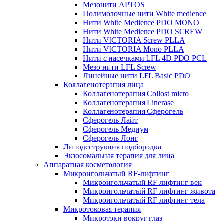
Мезонити APTOS
Полимолочные нити White medience
Нити White Medience PDO MONO
Нити White Medience PDO SCREW
Нити VICTORIA Screw PLLA
Нити VICTORIA Mono PLLA
Нити с насечками LFL 4D PDO PCL
Мезо нити LFL Screw
Линейные нити LFL Basic PDO
Коллагенотерапия лица
Коллагенотерапия Collost micro
Коллагенотерапия Linerase
Коллагенотерапия Сферогель
Сферогель Лайт
Сферогель Медиум
Сферогель Лонг
Липодеструкция подбородка
Экзосомальная терапия для лица
Аппаратная косметология
Микроигольчатый RF-лифтинг
Микроигольчатый RF лифтинг век
Микроигольчатый RF лифтинг живота
Микроигольчатый RF лифтинг тела
Микротоковая терапия
Микротоки вокруг глаз