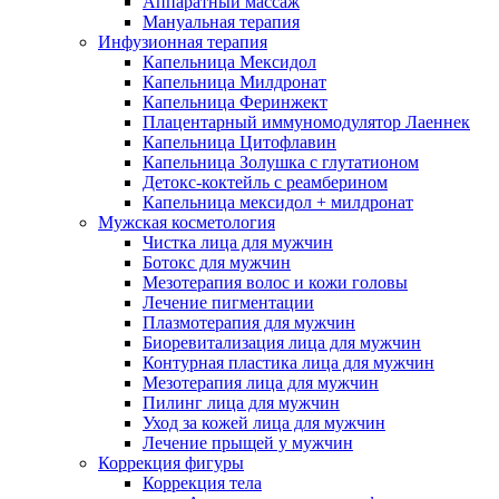
Аппаратный массаж
Мануальная терапия
Инфузионная терапия
Капельница Мексидол
Капельница Милдронат
Капельница Феринжект
Плацентарный иммуномодулятор Лаеннек
Капельница Цитофлавин
Капельница Золушка с глутатионом
Детокс-коктейль с реамберином
Капельница мексидол + милдронат
Мужская косметология
Чистка лица для мужчин
Ботокс для мужчин
Мезотерапия волос и кожи головы
Лечение пигментации
Плазмотерапия для мужчин
Биоревитализация лица для мужчин
Контурная пластика лица для мужчин
Мезотерапия лица для мужчин
Пилинг лица для мужчин
Уход за кожей лица для мужчин
Лечение прыщей у мужчин
Коррекция фигуры
Коррекция тела