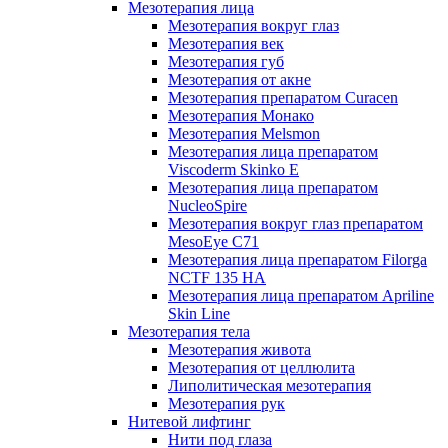
Мезотерапия лица
Мезотерапия вокруг глаз
Мезотерапия век
Мезотерапия губ
Мезотерапия от акне
Мезотерапия препаратом Curacen
Мезотерапия Монако
Мезотерапия Melsmon
Мезотерапия лица препаратом
Viscoderm Skinko E
Мезотерапия лица препаратом
NucleoSpire
Мезотерапия вокруг глаз препаратом
MesoEye С71
Мезотерапия лица препаратом Filorga
NCTF 135 HA
Мезотерапия лица препаратом Apriline
Skin Line
Мезотерапия тела
Мезотерапия живота
Мезотерапия от целлюлита
Липолитическая мезотерапия
Мезотерапия рук
Нитевой лифтинг
Нити под глаза