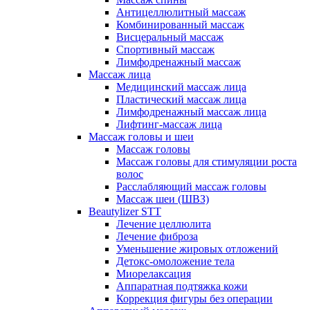
Антицеллюлитный массаж
Комбинированный массаж
Висцеральный массаж
Спортивный массаж
Лимфодренажный массаж
Массаж лица
Медицинский массаж лица
Пластический массаж лица
Лимфодренажный массаж лица
Лифтинг-массаж лица
Массаж головы и шеи
Массаж головы
Массаж головы для стимуляции роста
волос
Расслабляющий массаж головы
Массаж шеи (ШВЗ)
Beautylizer STT
Лечение целлюлита
Лечение фиброза
Уменьшение жировых отложений
Детокс-омоложение тела
Миорелаксация
Аппаратная подтяжка кожи
Коррекция фигуры без операции