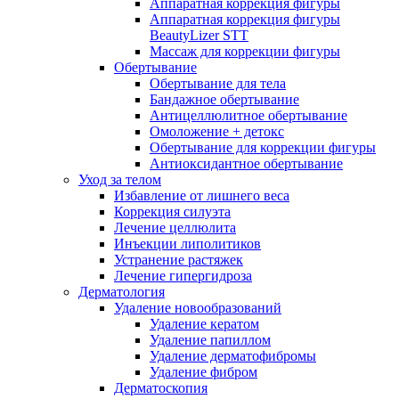
Аппаратная коррекция фигуры
Аппаратная коррекция фигуры
BeautyLizer STT
Массаж для коррекции фигуры
Обертывание
Обертывание для тела
Бандажное обертывание
Антицеллюлитное обертывание
Омоложение + детокс
Обертывание для коррекции фигуры
Антиоксидантное обертывание
Уход за телом
Избавление от лишнего веса
Коррекция силуэта
Лечение целлюлита
Инъекции липолитиков
Устранение растяжек
Лечение гипергидроза
Дерматология
Удаление новообразований
Удаление кератом
Удаление папиллом
Удаление дерматофибромы
Удаление фибром
Дерматоскопия