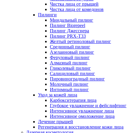
Чистка лица от прыщей
Чистка лица от комедонов
Пилинги
Миндальный пилинг
Пилинг Biorepeel
Пилинг Джесснера
Пилинг PRX-T33
Желтый ретиноловый пилинг
Срединный пилинг
Азелаиновый пилинг
Феруловый пилинг
Алмазный пилинг
Гликолевый пилинг
Салициловый пилинг
Пировиноградный пилинг
Молочный пилинг
Интимный пилинг
Уход за кожей лица
Карбокситерапия лица
Глубокое увлажнение и фейслифтинг
Интенсивное увлажнение лица
Интенсивное омоложение лица
Лечение прыщей
Регенерация и восстановление кожи лица
Лазерная косметология