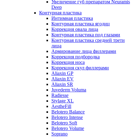
Увеличение губ препаратом Neuramis
Deep
Контурная пластика
Интимная пластика
Контурная пластика ягодиц
Коррекция овала лица
Контурная пластика под глазами
Контурная пластика средней трети
лица
Армирование лица филлерами
Коррекция подбородка
Коррекция носа
Коррекция скул филлерами
Aliaxin GP
Aliaxin EV
Aliaxin SR
Juvederm Voluma
Radiesse
Stylage XL
AestheFill
Belotero Balance
Belotero Intense
Belotero Soft
Belotero Volume
Soprano