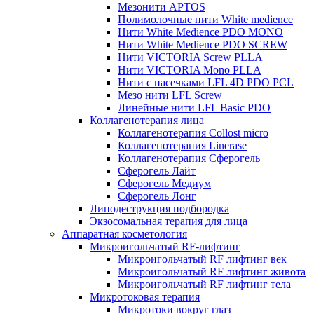
Мезонити APTOS
Полимолочные нити White medience
Нити White Medience PDO MONO
Нити White Medience PDO SCREW
Нити VICTORIA Screw PLLA
Нити VICTORIA Mono PLLA
Нити с насечками LFL 4D PDO PCL
Мезо нити LFL Screw
Линейные нити LFL Basic PDO
Коллагенотерапия лица
Коллагенотерапия Collost micro
Коллагенотерапия Linerase
Коллагенотерапия Сферогель
Сферогель Лайт
Сферогель Медиум
Сферогель Лонг
Липодеструкция подбородка
Экзосомальная терапия для лица
Аппаратная косметология
Микроигольчатый RF-лифтинг
Микроигольчатый RF лифтинг век
Микроигольчатый RF лифтинг живота
Микроигольчатый RF лифтинг тела
Микротоковая терапия
Микротоки вокруг глаз