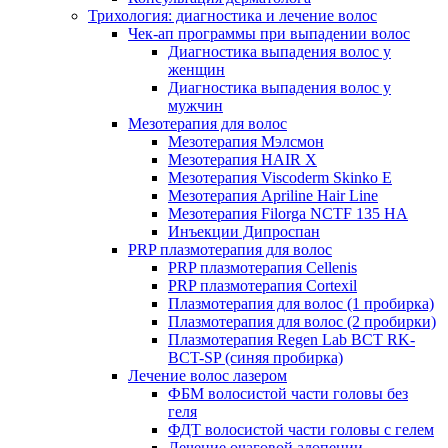
Трихология: диагностика и лечение волос
Чек-ап программы при выпадении волос
Диагностика выпадения волос у
женщин
Диагностика выпадения волос у
мужчин
Мезотерапия для волос
Мезотерапия Мэлсмон
Мезотерапия HAIR X
Мезотерапия Viscoderm Skinko E
Мезотерапия Apriline Hair Line
Мезотерапия Filorga NCTF 135 HA
Инъекции Дипроспан
PRP плазмотерапия для волос
PRP плазмотерапия Cellenis
PRP плазмотерапия Cortexil
Плазмотерапия для волос (1 пробирка)
Плазмотерапия для волос (2 пробирки)
Плазмотерапия Regen Lab BCT RK-
BCT-SP (синяя пробирка)
Лечение волос лазером
ФБМ волосистой части головы без
геля
ФДТ волосистой части головы с гелем
Лечение очаговой алопеции