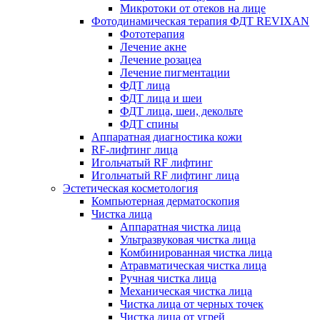
Микротоки от отеков на лице
Фотодинамическая терапия ФДТ REVIXAN
Фототерапия
Лечение акне
Лечение розацеа
Лечение пигментации
ФДТ лица
ФДТ лица и шеи
ФДТ лица, шеи, декольте
ФДТ спины
Аппаратная диагностика кожи
RF-лифтинг лица
Игольчатый RF лифтинг
Игольчатый RF лифтинг лица
Эстетическая косметология
Компьютерная дерматоскопия
Чистка лица
Аппаратная чистка лица
Ультразвуковая чистка лица
Комбинированная чистка лица
Атравматическая чистка лица
Ручная чистка лица
Механическая чистка лица
Чистка лица от черных точек
Чистка лица от угрей