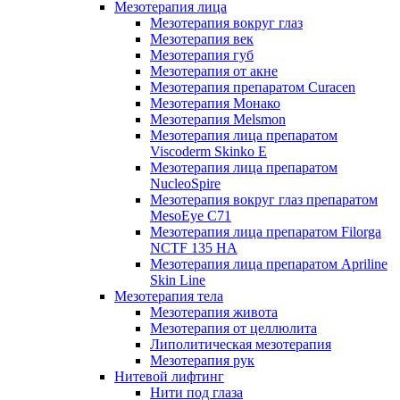
Мезотерапия лица
Мезотерапия вокруг глаз
Мезотерапия век
Мезотерапия губ
Мезотерапия от акне
Мезотерапия препаратом Curacen
Мезотерапия Монако
Мезотерапия Melsmon
Мезотерапия лица препаратом
Viscoderm Skinko E
Мезотерапия лица препаратом
NucleoSpire
Мезотерапия вокруг глаз препаратом
MesoEye С71
Мезотерапия лица препаратом Filorga
NCTF 135 HA
Мезотерапия лица препаратом Apriline
Skin Line
Мезотерапия тела
Мезотерапия живота
Мезотерапия от целлюлита
Липолитическая мезотерапия
Мезотерапия рук
Нитевой лифтинг
Нити под глаза