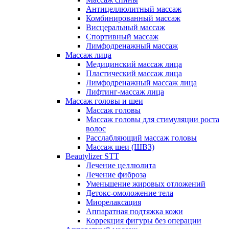
Антицеллюлитный массаж
Комбинированный массаж
Висцеральный массаж
Спортивный массаж
Лимфодренажный массаж
Массаж лица
Медицинский массаж лица
Пластический массаж лица
Лимфодренажный массаж лица
Лифтинг-массаж лица
Массаж головы и шеи
Массаж головы
Массаж головы для стимуляции роста
волос
Расслабляющий массаж головы
Массаж шеи (ШВЗ)
Beautylizer STT
Лечение целлюлита
Лечение фиброза
Уменьшение жировых отложений
Детокс-омоложение тела
Миорелаксация
Аппаратная подтяжка кожи
Коррекция фигуры без операции