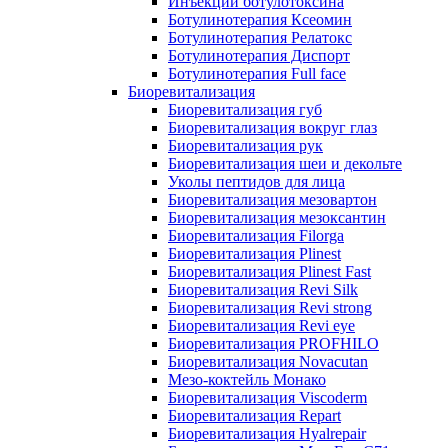
Инъекции ботулотоксина
Ботулинотерапия Ксеомин
Ботулинотерапия Релатокс
Ботулинотерапия Диспорт
Ботулинотерапия Full face
Биоревитализация
Биоревитализация губ
Биоревитализация вокруг глаз
Биоревитализация рук
Биоревитализация шеи и декольте
Уколы пептидов для лица
Биоревитализация мезовартон
Биоревитализация мезоксантин
Биоревитализация Filorga
Биоревитализация Plinest
Биоревитализация Plinest Fast
Биоревитализация Revi Silk
Биоревитализация Revi strong
Биоревитализация Revi eye
Биоревитализация PROFHILO
Биоревитализация Novacutan
Мезо-коктейль Монако
Биоревитализация Viscoderm
Биоревитализация Repart
Биоревитализация Hyalrepair