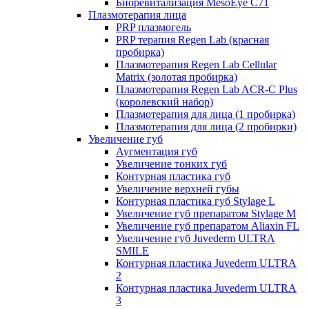
Биоревитализация MesoEye C71
Плазмотерапия лица
PRP плазмогель
PRP терапия Regen Lab (красная
пробирка)
Плазмотерапия Regen Lab Cellular
Matrix (золотая пробирка)
Плазмотерапия Regen Lab ACR-C Plus
(королевский набор)
Плазмотерапия для лица (1 пробирка)
Плазмотерапия для лица (2 пробирки)
Увеличение губ
Аугментация губ
Увеличение тонких губ
Контурная пластика губ
Увеличение верхней губы
Контурная пластика губ Stylage L
Увеличение губ препаратом Stylage M
Увеличение губ препаратом Aliaxin FL
Увеличение губ Juvederm ULTRA
SMILE
Контурная пластика Juvederm ULTRA
2
Контурная пластика Juvederm ULTRA
3