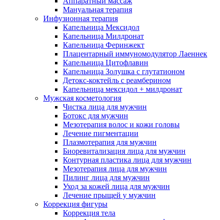
Аппаратный массаж
Мануальная терапия
Инфузионная терапия
Капельница Мексидол
Капельница Милдронат
Капельница Феринжект
Плацентарный иммуномодулятор Лаеннек
Капельница Цитофлавин
Капельница Золушка с глутатионом
Детокс-коктейль с реамберином
Капельница мексидол + милдронат
Мужская косметология
Чистка лица для мужчин
Ботокс для мужчин
Мезотерапия волос и кожи головы
Лечение пигментации
Плазмотерапия для мужчин
Биоревитализация лица для мужчин
Контурная пластика лица для мужчин
Мезотерапия лица для мужчин
Пилинг лица для мужчин
Уход за кожей лица для мужчин
Лечение прыщей у мужчин
Коррекция фигуры
Коррекция тела