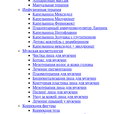
Аппаратный массаж
Мануальная терапия
Инфузионная терапия
Капельница Мексидол
Капельница Милдронат
Капельница Феринжект
Плацентарный иммуномодулятор Лаеннек
Капельница Цитофлавин
Капельница Золушка с глутатионом
Детокс-коктейль с реамберином
Капельница мексидол + милдронат
Мужская косметология
Чистка лица для мужчин
Ботокс для мужчин
Мезотерапия волос и кожи головы
Лечение пигментации
Плазмотерапия для мужчин
Биоревитализация лица для мужчин
Контурная пластика лица для мужчин
Мезотерапия лица для мужчин
Пилинг лица для мужчин
Уход за кожей лица для мужчин
Лечение прыщей у мужчин
Коррекция фигуры
Коррекция тела