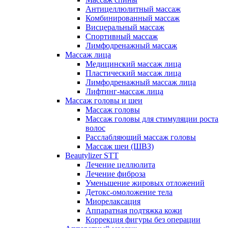
Антицеллюлитный массаж
Комбинированный массаж
Висцеральный массаж
Спортивный массаж
Лимфодренажный массаж
Массаж лица
Медицинский массаж лица
Пластический массаж лица
Лимфодренажный массаж лица
Лифтинг-массаж лица
Массаж головы и шеи
Массаж головы
Массаж головы для стимуляции роста
волос
Расслабляющий массаж головы
Массаж шеи (ШВЗ)
Beautylizer STT
Лечение целлюлита
Лечение фиброза
Уменьшение жировых отложений
Детокс-омоложение тела
Миорелаксация
Аппаратная подтяжка кожи
Коррекция фигуры без операции