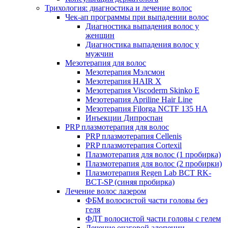
Трихология: диагностика и лечение волос
Чек-ап программы при выпадении волос
Диагностика выпадения волос у
женщин
Диагностика выпадения волос у
мужчин
Мезотерапия для волос
Мезотерапия Мэлсмон
Мезотерапия HAIR X
Мезотерапия Viscoderm Skinko E
Мезотерапия Apriline Hair Line
Мезотерапия Filorga NCTF 135 HA
Инъекции Дипроспан
PRP плазмотерапия для волос
PRP плазмотерапия Cellenis
PRP плазмотерапия Cortexil
Плазмотерапия для волос (1 пробирка)
Плазмотерапия для волос (2 пробирки)
Плазмотерапия Regen Lab BCT RK-
BCT-SP (синяя пробирка)
Лечение волос лазером
ФБМ волосистой части головы без
геля
ФДТ волосистой части головы с гелем
Лечение очаговой алопеции