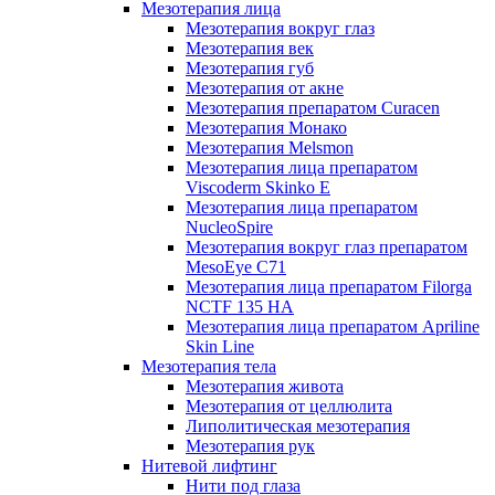
Мезотерапия лица
Мезотерапия вокруг глаз
Мезотерапия век
Мезотерапия губ
Мезотерапия от акне
Мезотерапия препаратом Curacen
Мезотерапия Монако
Мезотерапия Melsmon
Мезотерапия лица препаратом
Viscoderm Skinko E
Мезотерапия лица препаратом
NucleoSpire
Мезотерапия вокруг глаз препаратом
MesoEye С71
Мезотерапия лица препаратом Filorga
NCTF 135 HA
Мезотерапия лица препаратом Apriline
Skin Line
Мезотерапия тела
Мезотерапия живота
Мезотерапия от целлюлита
Липолитическая мезотерапия
Мезотерапия рук
Нитевой лифтинг
Нити под глаза