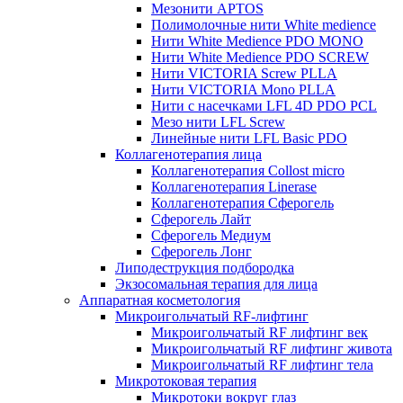
Мезонити APTOS
Полимолочные нити White medience
Нити White Medience PDO MONO
Нити White Medience PDO SCREW
Нити VICTORIA Screw PLLA
Нити VICTORIA Mono PLLA
Нити с насечками LFL 4D PDO PCL
Мезо нити LFL Screw
Линейные нити LFL Basic PDO
Коллагенотерапия лица
Коллагенотерапия Collost micro
Коллагенотерапия Linerase
Коллагенотерапия Сферогель
Сферогель Лайт
Сферогель Медиум
Сферогель Лонг
Липодеструкция подбородка
Экзосомальная терапия для лица
Аппаратная косметология
Микроигольчатый RF-лифтинг
Микроигольчатый RF лифтинг век
Микроигольчатый RF лифтинг живота
Микроигольчатый RF лифтинг тела
Микротоковая терапия
Микротоки вокруг глаз