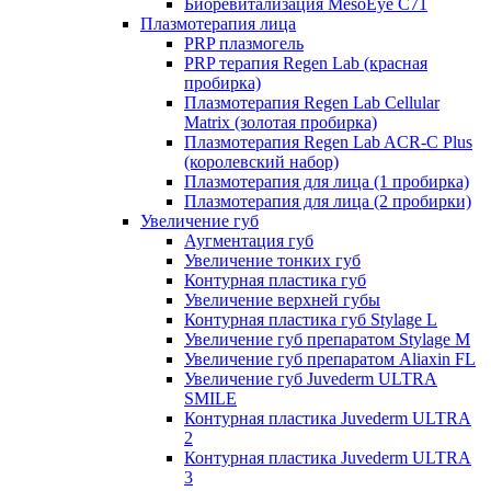
Биоревитализация MesoEye C71
Плазмотерапия лица
PRP плазмогель
PRP терапия Regen Lab (красная
пробирка)
Плазмотерапия Regen Lab Cellular
Matrix (золотая пробирка)
Плазмотерапия Regen Lab ACR-C Plus
(королевский набор)
Плазмотерапия для лица (1 пробирка)
Плазмотерапия для лица (2 пробирки)
Увеличение губ
Аугментация губ
Увеличение тонких губ
Контурная пластика губ
Увеличение верхней губы
Контурная пластика губ Stylage L
Увеличение губ препаратом Stylage M
Увеличение губ препаратом Aliaxin FL
Увеличение губ Juvederm ULTRA
SMILE
Контурная пластика Juvederm ULTRA
2
Контурная пластика Juvederm ULTRA
3