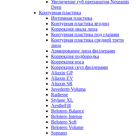
Увеличение губ препаратом Neuramis
Deep
Контурная пластика
Интимная пластика
Контурная пластика ягодиц
Коррекция овала лица
Контурная пластика под глазами
Контурная пластика средней трети
лица
Армирование лица филлерами
Коррекция подбородка
Коррекция носа
Коррекция скул филлерами
Aliaxin GP
Aliaxin EV
Aliaxin SR
Juvederm Voluma
Radiesse
Stylage XL
AestheFill
Belotero Balance
Belotero Intense
Belotero Soft
Belotero Volume
Soprano