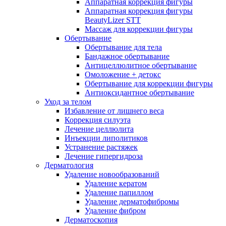
Аппаратная коррекция фигуры
Аппаратная коррекция фигуры
BeautyLizer STT
Массаж для коррекции фигуры
Обертывание
Обертывание для тела
Бандажное обертывание
Антицеллюлитное обертывание
Омоложение + детокс
Обертывание для коррекции фигуры
Антиоксидантное обертывание
Уход за телом
Избавление от лишнего веса
Коррекция силуэта
Лечение целлюлита
Инъекции липолитиков
Устранение растяжек
Лечение гипергидроза
Дерматология
Удаление новообразований
Удаление кератом
Удаление папиллом
Удаление дерматофибромы
Удаление фибром
Дерматоскопия