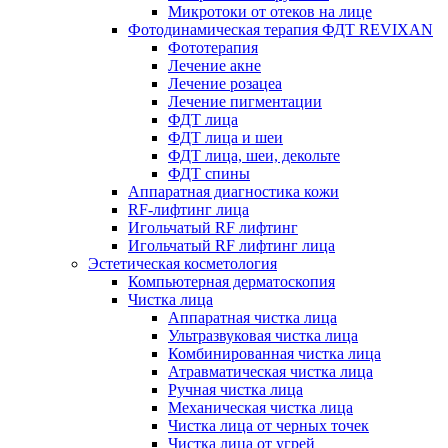
Микротоки от отеков на лице
Фотодинамическая терапия ФДТ REVIXAN
Фототерапия
Лечение акне
Лечение розацеа
Лечение пигментации
ФДТ лица
ФДТ лица и шеи
ФДТ лица, шеи, декольте
ФДТ спины
Аппаратная диагностика кожи
RF-лифтинг лица
Игольчатый RF лифтинг
Игольчатый RF лифтинг лица
Эстетическая косметология
Компьютерная дерматоскопия
Чистка лица
Аппаратная чистка лица
Ультразвуковая чистка лица
Комбинированная чистка лица
Атравматическая чистка лица
Ручная чистка лица
Механическая чистка лица
Чистка лица от черных точек
Чистка лица от угрей