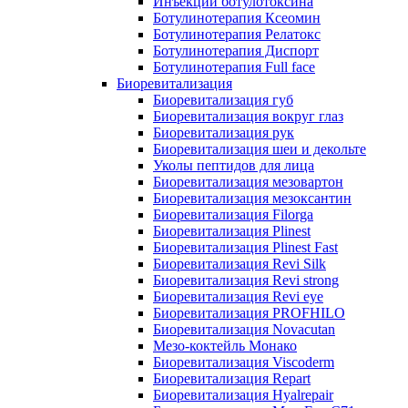
Инъекции ботулотоксина
Ботулинотерапия Ксеомин
Ботулинотерапия Релатокс
Ботулинотерапия Диспорт
Ботулинотерапия Full face
Биоревитализация
Биоревитализация губ
Биоревитализация вокруг глаз
Биоревитализация рук
Биоревитализация шеи и декольте
Уколы пептидов для лица
Биоревитализация мезовартон
Биоревитализация мезоксантин
Биоревитализация Filorga
Биоревитализация Plinest
Биоревитализация Plinest Fast
Биоревитализация Revi Silk
Биоревитализация Revi strong
Биоревитализация Revi eye
Биоревитализация PROFHILO
Биоревитализация Novacutan
Мезо-коктейль Монако
Биоревитализация Viscoderm
Биоревитализация Repart
Биоревитализация Hyalrepair