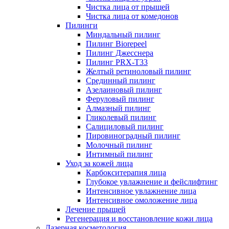
Чистка лица от прыщей
Чистка лица от комедонов
Пилинги
Миндальный пилинг
Пилинг Biorepeel
Пилинг Джесснера
Пилинг PRX-T33
Желтый ретиноловый пилинг
Срединный пилинг
Азелаиновый пилинг
Феруловый пилинг
Алмазный пилинг
Гликолевый пилинг
Салициловый пилинг
Пировиноградный пилинг
Молочный пилинг
Интимный пилинг
Уход за кожей лица
Карбокситерапия лица
Глубокое увлажнение и фейслифтинг
Интенсивное увлажнение лица
Интенсивное омоложение лица
Лечение прыщей
Регенерация и восстановление кожи лица
Лазерная косметология