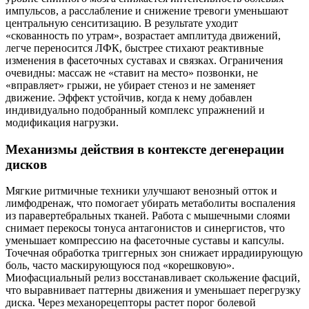
импульсов, а расслабление и снижение тревоги уменьшают
центральную сенситизацию. В результате уходит
«скованность по утрам», возрастает амплитуда движений,
легче переносится ЛФК, быстрее стихают реактивные
изменения в фасеточных суставах и связках. Ограничения
очевидны: массаж не «ставит на место» позвонки, не
«вправляет» грыжи, не убирает стеноз и не заменяет
движение. Эффект устойчив, когда к нему добавлен
индивидуально подобранный комплекс упражнений и
модификация нагрузки.
Механизмы действия в контексте дегенерации
дисков
Мягкие ритмичные техники улучшают венозный отток и
лимфодренаж, что помогает убирать метаболиты воспаления
из паравертебральных тканей. Работа с мышечными слоями
снимает перекосы тонуса антагонистов и синергистов, что
уменьшает компрессию на фасеточные суставы и капсулы.
Точечная обработка триггерных зон снижает иррадиирующую
боль, часто маскирующуюся под «корешковую».
Миофасциальный релиз восстанавливает скольжение фасций,
что выравнивает паттерны движения и уменьшает перегрузку
диска. Через механорецепторы растет порог болевой