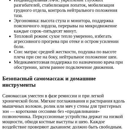
разгибателей, стабилизация лопаток, мобилизация
грудного отдела, контроль нейтрального положения
таза.
Эргономика: высота стула и монитора, поддержка
поясничного лордоза, перерывы на микродвижение
каждые сорок–пятьдесят минут.
Тепловой режим: сухое тепло умеренно, избегать
агрессивного прогрева при отеке и остром усилении
боли.
Сон: матрас средней жесткости, подушка по высоте
плеча при сне на боку, нейтральное положение шеи.
Медикаментозная поддержка по назначению врача при
обострении, затем раннее подключение движения.
Безопасный самомассаж и домашние
инструменты
Самомассаж уместен в фазе ремиссии и при легкой
хронической боли. Мягкие поглаживания и растирания вдоль
мышечных волокон, ролик или мяч у стены для триггерных
зон — короткими сессиями без «продавливания»
позвоночника. Перкуссионные устройства держат на низкой
мощности, обходя костные выступы и шею. Каждое
воздействие проверяют дыханием: должно быть свободным.