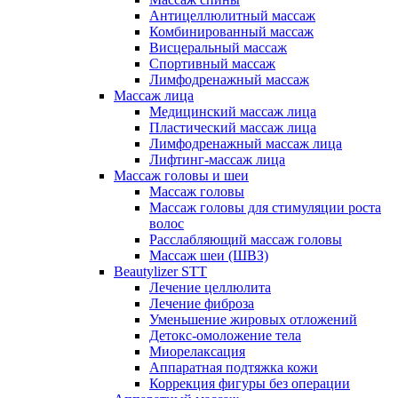
Антицеллюлитный массаж
Комбинированный массаж
Висцеральный массаж
Спортивный массаж
Лимфодренажный массаж
Массаж лица
Медицинский массаж лица
Пластический массаж лица
Лимфодренажный массаж лица
Лифтинг-массаж лица
Массаж головы и шеи
Массаж головы
Массаж головы для стимуляции роста
волос
Расслабляющий массаж головы
Массаж шеи (ШВЗ)
Beautylizer STT
Лечение целлюлита
Лечение фиброза
Уменьшение жировых отложений
Детокс-омоложение тела
Миорелаксация
Аппаратная подтяжка кожи
Коррекция фигуры без операции