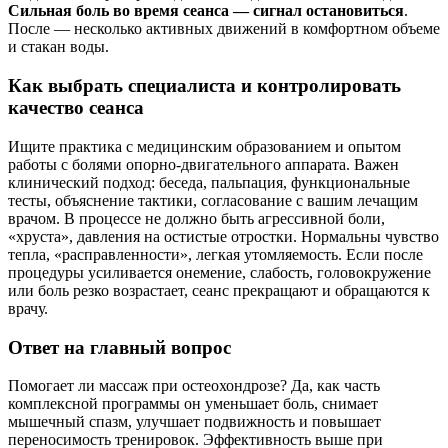
Сильная боль во время сеанса — сигнал остановиться
.
После — несколько активных движений в комфортном объеме
и стакан воды.
Как выбрать специалиста и контролировать
качество сеанса
Ищите практика с медицинским образованием и опытом
работы с болями опорно-двигательного аппарата. Важен
клинический подход: беседа, пальпация, функциональные
тесты, объяснение тактики, согласование с вашим лечащим
врачом. В процессе не должно быть агрессивной боли,
«хруста», давления на остистые отростки. Нормальны чувство
тепла, «расправленности», легкая утомляемость. Если после
процедуры усиливается онемение, слабость, головокружение
или боль резко возрастает, сеанс прекращают и обращаются к
врачу.
Ответ на главный вопрос
Помогает ли массаж при остеохондрозе? Да, как часть
комплексной программы он уменьшает боль, снимает
мышечный спазм, улучшает подвижность и повышает
переносимость тренировок. Эффективность выше при