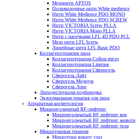
Мезонити APTOS
Полимолочные нити White medience
Нити White Medience PDO MONO
Нити White Medience PDO SCREW
Нити VICTORIA Screw PLLA
Нити VICTORIA Mono PLLA
Нити с насечками LFL 4D PDO PCL
Мезо нити LFL Screw
Линейные нити LFL Basic PDO
Коллагенотерапия лица
Коллагенотерапия Collost micro
Коллагенотерапия Linerase
Коллагенотерапия Сферогель
Сферогель Лайт
Сферогель Медиум
Сферогель Лонг
Липодеструкция подбородка
Экзосомальная терапия для лица
Аппаратная косметология
Микроигольчатый RF-лифтинг
Микроигольчатый RF лифтинг век
Микроигольчатый RF лифтинг живота
Микроигольчатый RF лифтинг тела
Микротоковая терапия
Микротоки вокруг глаз