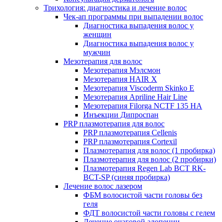
Трихология: диагностика и лечение волос
Чек-ап программы при выпадении волос
Диагностика выпадения волос у
женщин
Диагностика выпадения волос у
мужчин
Мезотерапия для волос
Мезотерапия Мэлсмон
Мезотерапия HAIR X
Мезотерапия Viscoderm Skinko E
Мезотерапия Apriline Hair Line
Мезотерапия Filorga NCTF 135 HA
Инъекции Дипроспан
PRP плазмотерапия для волос
PRP плазмотерапия Cellenis
PRP плазмотерапия Cortexil
Плазмотерапия для волос (1 пробирка)
Плазмотерапия для волос (2 пробирки)
Плазмотерапия Regen Lab BCT RK-
BCT-SP (синяя пробирка)
Лечение волос лазером
ФБМ волосистой части головы без
геля
ФДТ волосистой части головы с гелем
Лечение очаговой алопеции