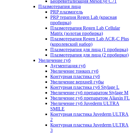
Биоревитализация MesoEye C71
Плазмотерапия лица
PRP плазмогель
PRP терапия Regen Lab (красная
пробирка)
Плазмотерапия Regen Lab Cellular
Matrix (золотая пробирка)
Плазмотерапия Regen Lab ACR-C Plus
(королевский набор)
Плазмотерапия для лица (1 пробирка)
Плазмотерапия для лица (2 пробирки)
Увеличение губ
Аугментация губ
Увеличение тонких губ
Контурная пластика губ
Увеличение верхней губы
Контурная пластика губ Stylage L
Увеличение губ препаратом Stylage M
Увеличение губ препаратом Aliaxin FL
Увеличение губ Juvederm ULTRA
SMILE
Контурная пластика Juvederm ULTRA
2
Контурная пластика Juvederm ULTRA
3