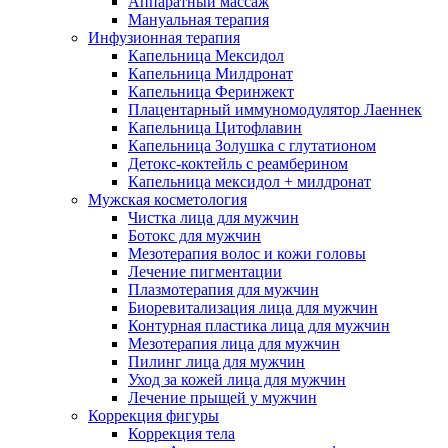
Аппаратный массаж
Мануальная терапия
Инфузионная терапия
Капельница Мексидол
Капельница Милдронат
Капельница Феринжект
Плацентарный иммуномодулятор Лаеннек
Капельница Цитофлавин
Капельница Золушка с глутатионом
Детокс-коктейль с реамберином
Капельница мексидол + милдронат
Мужская косметология
Чистка лица для мужчин
Ботокс для мужчин
Мезотерапия волос и кожи головы
Лечение пигментации
Плазмотерапия для мужчин
Биоревитализация лица для мужчин
Контурная пластика лица для мужчин
Мезотерапия лица для мужчин
Пилинг лица для мужчин
Уход за кожей лица для мужчин
Лечение прыщей у мужчин
Коррекция фигуры
Коррекция тела