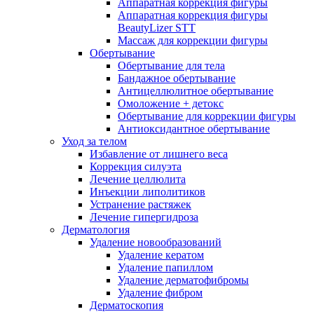
Аппаратная коррекция фигуры
Аппаратная коррекция фигуры
BeautyLizer STT
Массаж для коррекции фигуры
Обертывание
Обертывание для тела
Бандажное обертывание
Антицеллюлитное обертывание
Омоложение + детокс
Обертывание для коррекции фигуры
Антиоксидантное обертывание
Уход за телом
Избавление от лишнего веса
Коррекция силуэта
Лечение целлюлита
Инъекции липолитиков
Устранение растяжек
Лечение гипергидроза
Дерматология
Удаление новообразований
Удаление кератом
Удаление папиллом
Удаление дерматофибромы
Удаление фибром
Дерматоскопия