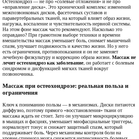
Остеохондроз — не про «солевые отложения» и не про
«вправление диска». Это хронический комплекс изменений
межпозвонковых дисков, фасеточных суставов и
паравертебральных тканей, на который влияет образ жизни,
нагрузка, воспаление и чувствительность нервной системы.
На этом фоне массаж часто рекомендуют. Насколько это
оправдано? При грамотном выборе техники и времени
вмешательства массаж уменьшает боль, снимает мышечный
спазм, улучшает подвижность и качество жизни. Но у него
есть ограничения, противопоказания и он не заменяет
лечебную физкультуру и коррекцию образа жизни.
Массаж не
лечит остеохондроз как заболевание
, он работает с болевым
синдромом и дисфункцией мягких тканей вокруг
позвоночника.
Массаж при остеохондрозе: реальная польза и
ограничения
Ключ к пониманию пользы — в механизмах. Диски питаются
диффузно, поэтому прямого «восстановления» ткани от
массажа ждать не стоит. Зато он улучшает микроциркуляцию
в мышцах и фасциях, уменьшает миофасциальные триггеры,
нормализует тонус и снижает защитный спазм, который
поддерживает боль. Через механизмы контроля боли на
уровне спинного мозга снижается интенсивность болевых