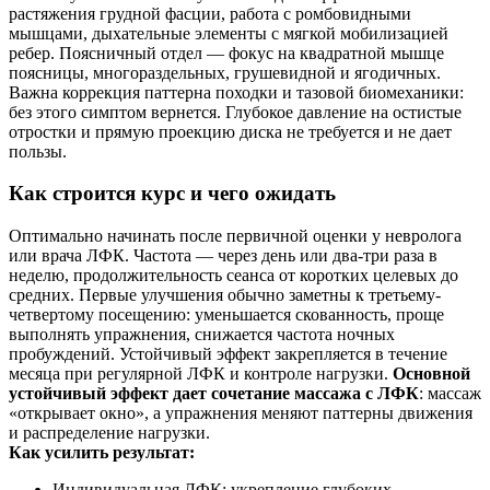
растяжения грудной фасции, работа с ромбовидными
мышцами, дыхательные элементы с мягкой мобилизацией
ребер. Поясничный отдел — фокус на квадратной мышце
поясницы, многораздельных, грушевидной и ягодичных.
Важна коррекция паттерна походки и тазовой биомеханики:
без этого симптом вернется. Глубокое давление на остистые
отростки и прямую проекцию диска не требуется и не дает
пользы.
Как строится курс и чего ожидать
Оптимально начинать после первичной оценки у невролога
или врача ЛФК. Частота — через день или два-три раза в
неделю, продолжительность сеанса от коротких целевых до
средних. Первые улучшения обычно заметны к третьему-
четвертому посещению: уменьшается скованность, проще
выполнять упражнения, снижается частота ночных
пробуждений. Устойчивый эффект закрепляется в течение
месяца при регулярной ЛФК и контроле нагрузки.
Основной
устойчивый эффект дает сочетание массажа с ЛФК
: массаж
«открывает окно», а упражнения меняют паттерны движения
и распределение нагрузки.
Как усилить результат:
Индивидуальная ЛФК: укрепление глубоких