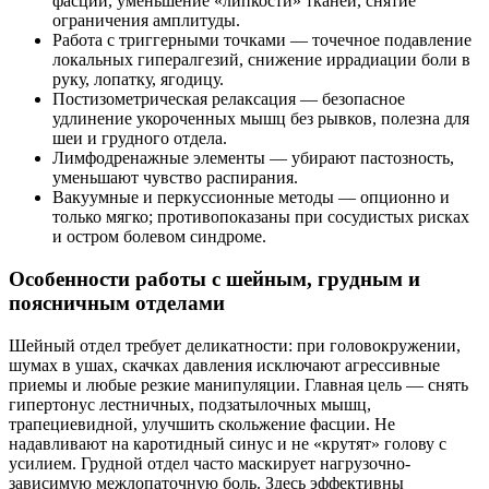
фасций, уменьшение «липкости» тканей, снятие
ограничения амплитуды.
Работа с триггерными точками — точечное подавление
локальных гипералгезий, снижение иррадиации боли в
руку, лопатку, ягодицу.
Постизометрическая релаксация — безопасное
удлинение укороченных мышц без рывков, полезна для
шеи и грудного отдела.
Лимфодренажные элементы — убирают пастозность,
уменьшают чувство распирания.
Вакуумные и перкуссионные методы — опционно и
только мягко; противопоказаны при сосудистых рисках
и остром болевом синдроме.
Особенности работы с шейным, грудным и
поясничным отделами
Шейный отдел требует деликатности: при головокружении,
шумах в ушах, скачках давления исключают агрессивные
приемы и любые резкие манипуляции. Главная цель — снять
гипертонус лестничных, подзатылочных мышц,
трапециевидной, улучшить скольжение фасции. Не
надавливают на каротидный синус и не «крутят» голову с
усилием. Грудной отдел часто маскирует нагрузочно-
зависимую межлопаточную боль. Здесь эффективны