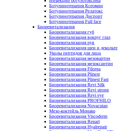
Инъекции ботулотоксина
Ботулинотерапия Ксеомин
Ботулинотерапия Релатокс
Ботулинотерапия Диспорт
Ботулинотерапия Full face
Биоревитализация
Биоревитализация губ
Биоревитализация вокруг глаз
Биоревитализация рук
Биоревитализация шеи и декольте
Уколы пептидов для лица
Биоревитализация мезовартон
Биоревитализация мезоксантин
Биоревитализация Filorga
Биоревитализация Plinest
Биоревитализация Plinest Fast
Биоревитализация Revi Silk
Биоревитализация Revi strong
Биоревитализация Revi eye
Биоревитализация PROFHILO
Биоревитализация Novacutan
Мезо-коктейль Монако
Биоревитализация Viscoderm
Биоревитализация Repart
Биоревитализация Hyalrepair