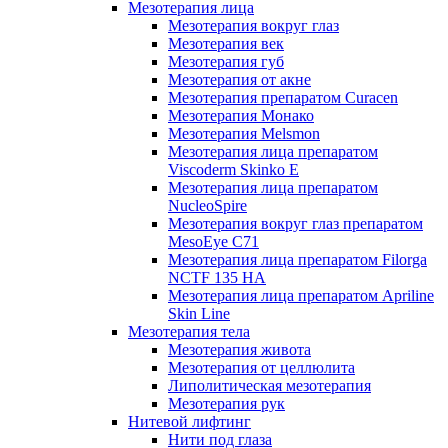
Мезотерапия лица
Мезотерапия вокруг глаз
Мезотерапия век
Мезотерапия губ
Мезотерапия от акне
Мезотерапия препаратом Curacen
Мезотерапия Монако
Мезотерапия Melsmon
Мезотерапия лица препаратом
Viscoderm Skinko E
Мезотерапия лица препаратом
NucleoSpire
Мезотерапия вокруг глаз препаратом
MesoEye С71
Мезотерапия лица препаратом Filorga
NCTF 135 HA
Мезотерапия лица препаратом Apriline
Skin Line
Мезотерапия тела
Мезотерапия живота
Мезотерапия от целлюлита
Липолитическая мезотерапия
Мезотерапия рук
Нитевой лифтинг
Нити под глаза