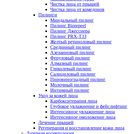
Чистка лица от прыщей
Чистка лица от комедонов
Пилинги
Миндальный пилинг
Пилинг Biorepeel
Пилинг Джесснера
Пилинг PRX-T33
Желтый ретиноловый пилинг
Срединный пилинг
Азелаиновый пилинг
Феруловый пилинг
Алмазный пилинг
Гликолевый пилинг
Салициловый пилинг
Пировиноградный пилинг
Молочный пилинг
Интимный пилинг
Уход за кожей лица
Карбокситерапия лица
Глубокое увлажнение и фейслифтинг
Интенсивное увлажнение лица
Интенсивное омоложение лица
Лечение прыщей
Регенерация и восстановление кожи лица
Лазерная косметология