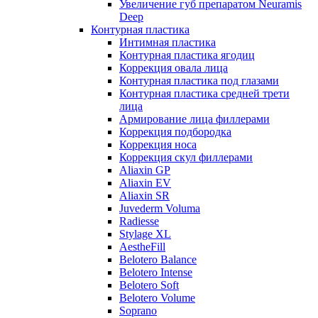
Увеличение губ препаратом Neuramis
Deep
Контурная пластика
Интимная пластика
Контурная пластика ягодиц
Коррекция овала лица
Контурная пластика под глазами
Контурная пластика средней трети
лица
Армирование лица филлерами
Коррекция подбородка
Коррекция носа
Коррекция скул филлерами
Aliaxin GP
Aliaxin EV
Aliaxin SR
Juvederm Voluma
Radiesse
Stylage XL
AestheFill
Belotero Balance
Belotero Intense
Belotero Soft
Belotero Volume
Soprano