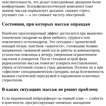
чувствительности, что делает повседневные движения более
комфортными. Психофизиологический компонент тоже
значим: массаж нормализует дыхание, снижает стресс,
улучшает сон — а это снижает частоту обострений.
Состояния, при которых массаж оправдан
Наиболее прогнозируемый эффект достигается при мышечно-
тоническом синдроме на фоне шейного, грудного или
поясничного остеохондроза. Это ситуации с хронической
ноющей болью, чувством «зажатости», головными болями
напряжения, скованной шеей после работы за компьютером,
усталостью поясницы к вечеру, умеренным ограничением
наклонов и поворотов. После стихания острой фазы
радикулопатии массаж помогает ускорить восстановление,
убрать остаточный спазм и страх движения. Полезен он и при
«офисном» гиподинамическом сценарии, когда болезненность
вызвана статической перегрузкой и нарушением осаночных
стереотипов.
В каких ситуациях массаж не решит проблему
Если выраженный нейродефицит на первый план — слабость
в конечности, прогрессирующее онемение, выпадение