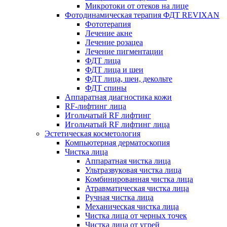
Микротоки от отеков на лице
Фотодинамическая терапия ФДТ REVIXAN
Фототерапия
Лечение акне
Лечение розацеа
Лечение пигментации
ФДТ лица
ФДТ лица и шеи
ФДТ лица, шеи, декольте
ФДТ спины
Аппаратная диагностика кожи
RF-лифтинг лица
Игольчатый RF лифтинг
Игольчатый RF лифтинг лица
Эстетическая косметология
Компьютерная дерматоскопия
Чистка лица
Аппаратная чистка лица
Ультразвуковая чистка лица
Комбинированная чистка лица
Атравматическая чистка лица
Ручная чистка лица
Механическая чистка лица
Чистка лица от черных точек
Чистка лица от угрей