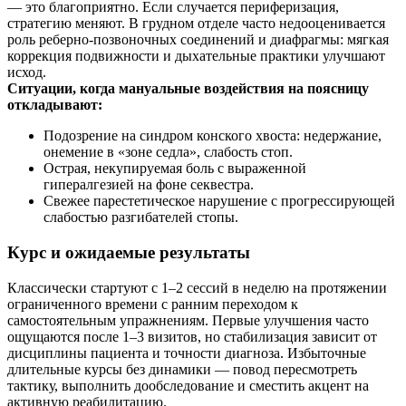
— это благоприятно. Если случается периферизация,
стратегию меняют. В грудном отделе часто недооценивается
роль реберно‑позвоночных соединений и диафрагмы: мягкая
коррекция подвижности и дыхательные практики улучшают
исход.
Ситуации, когда мануальные воздействия на поясницу
откладывают:
Подозрение на синдром конского хвоста: недержание,
онемение в «зоне седла», слабость стоп.
Острая, некупируемая боль с выраженной
гипералгезией на фоне секвестра.
Свежее парестетическое нарушение с прогрессирующей
слабостью разгибателей стопы.
Курс и ожидаемые результаты
Классически стартуют с 1–2 сессий в неделю на протяжении
ограниченного времени с ранним переходом к
самостоятельным упражнениям. Первые улучшения часто
ощущаются после 1–3 визитов, но стабилизация зависит от
дисциплины пациента и точности диагноза. Избыточные
длительные курсы без динамики — повод пересмотреть
тактику, выполнить дообследование и сместить акцент на
активную реабилитацию.