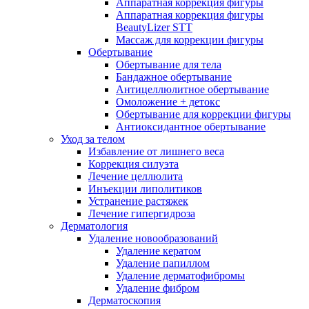
Аппаратная коррекция фигуры
Аппаратная коррекция фигуры
BeautyLizer STT
Массаж для коррекции фигуры
Обертывание
Обертывание для тела
Бандажное обертывание
Антицеллюлитное обертывание
Омоложение + детокс
Обертывание для коррекции фигуры
Антиоксидантное обертывание
Уход за телом
Избавление от лишнего веса
Коррекция силуэта
Лечение целлюлита
Инъекции липолитиков
Устранение растяжек
Лечение гипергидроза
Дерматология
Удаление новообразований
Удаление кератом
Удаление папиллом
Удаление дерматофибромы
Удаление фибром
Дерматоскопия