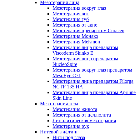
Мезотерапия лица
Мезотерапия вокруг глаз
Мезотерапия век
Мезотерапия губ
Мезотерапия от акне
Мезотерапия препаратом Curacen
Мезотерапия Монако
Мезотерапия Melsmon
Мезотерапия лица препаратом
Viscoderm Skinko E
Мезотерапия лица препаратом
NucleoSpire
Мезотерапия вокруг глаз препаратом
MesoEye С71
Мезотерапия лица препаратом Filorga
NCTF 135 HA
Мезотерапия лица препаратом Apriline
Skin Line
Мезотерапия тела
Мезотерапия живота
Мезотерапия от целлюлита
Липолитическая мезотерапия
Мезотерапия рук
Нитевой лифтинг
Нити под глаза