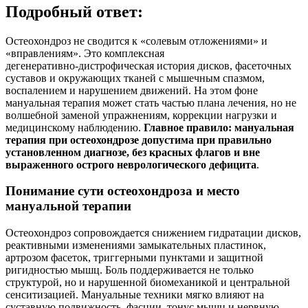
Подробный ответ:
Остеохондроз не сводится к «солевым отложениями» и
«вправлениям». Это комплексная
дегенеративно‑дистрофическая история дисков, фасеточных
суставов и окружающих тканей с мышечным спазмом,
воспалением и нарушением движений. На этом фоне
мануальная терапия может стать частью плана лечения, но не
волшебной заменой упражнениям, коррекции нагрузки и
медицинскому наблюдению.
Главное правило: мануальная
терапия при остеохондрозе допустима при правильно
установленном диагнозе, без красных флагов и вне
выраженного острого неврологического дефицита
.
Понимание сути остеохондроза и место
мануальной терапии
Остеохондроз сопровождается снижением гидратации дисков,
реактивными изменениями замыкательных пластинок,
артрозом фасеток, триггерными пунктами и защитной
ригидностью мышц. Боль поддерживается не только
структурой, но и нарушенной биомеханикой и центральной
сенситизацией. Мануальные техники мягко влияют на
суставную подвижность, фасции, тонус мышц и нервную