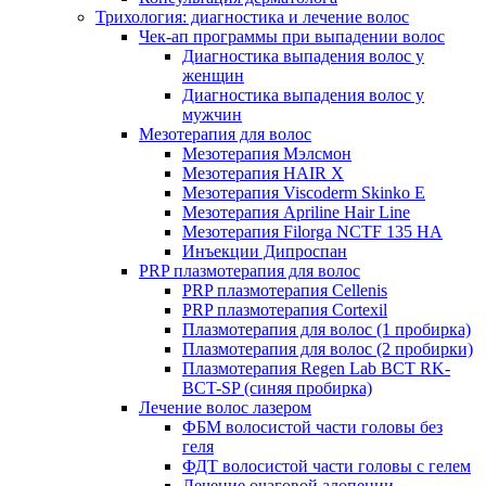
Трихология: диагностика и лечение волос
Чек-ап программы при выпадении волос
Диагностика выпадения волос у
женщин
Диагностика выпадения волос у
мужчин
Мезотерапия для волос
Мезотерапия Мэлсмон
Мезотерапия HAIR X
Мезотерапия Viscoderm Skinko E
Мезотерапия Apriline Hair Line
Мезотерапия Filorga NCTF 135 HA
Инъекции Дипроспан
PRP плазмотерапия для волос
PRP плазмотерапия Cellenis
PRP плазмотерапия Cortexil
Плазмотерапия для волос (1 пробирка)
Плазмотерапия для волос (2 пробирки)
Плазмотерапия Regen Lab BCT RK-
BCT-SP (синяя пробирка)
Лечение волос лазером
ФБМ волосистой части головы без
геля
ФДТ волосистой части головы с гелем
Лечение очаговой алопеции