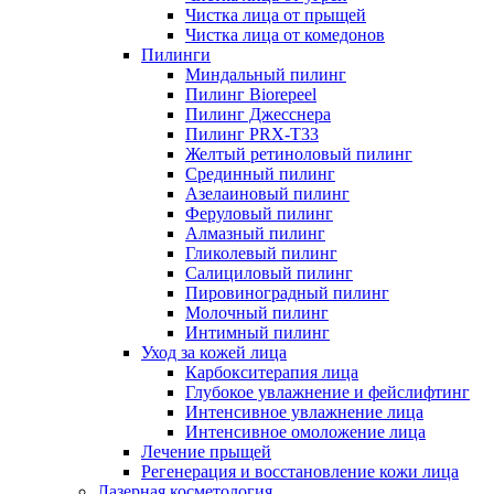
Чистка лица от прыщей
Чистка лица от комедонов
Пилинги
Миндальный пилинг
Пилинг Biorepeel
Пилинг Джесснера
Пилинг PRX-T33
Желтый ретиноловый пилинг
Срединный пилинг
Азелаиновый пилинг
Феруловый пилинг
Алмазный пилинг
Гликолевый пилинг
Салициловый пилинг
Пировиноградный пилинг
Молочный пилинг
Интимный пилинг
Уход за кожей лица
Карбокситерапия лица
Глубокое увлажнение и фейслифтинг
Интенсивное увлажнение лица
Интенсивное омоложение лица
Лечение прыщей
Регенерация и восстановление кожи лица
Лазерная косметология