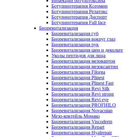
Инъекции ботулотоксина
Ботулинотерапия Ксеомин
Ботулинотерапия Релатокс
Ботулинотерапия Диспорт
Ботулинотерапия Full face
Биоревитализация
Биоревитализация губ
Биоревитализация вокруг глаз
Биоревитализация рук
Биоревитализация шеи и декольте
Уколы пептидов для лица
Биоревитализация мезовартон
Биоревитализация мезоксантин
Биоревитализация Filorga
Биоревитализация Plinest
Биоревитализация Plinest Fast
Биоревитализация Revi Silk
Биоревитализация Revi strong
Биоревитализация Revi eye
Биоревитализация PROFHILO
Биоревитализация Novacutan
Мезо-коктейль Монако
Биоревитализация Viscoderm
Биоревитализация Repart
Биоревитализация Hyalrepair