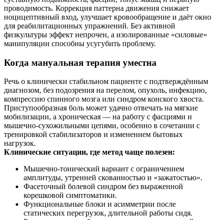
проводимость. Коррекция паттерна движения снижает
ноцицептивный вход, улучшает кровообращение и даёт окно
для реабилитационных упражнений. Без активной
физкультуры эффект непрочен, а изолированные «силовые»
манипуляции способны усугубить проблему.
Когда мануальная терапия уместна
Речь о клинически стабильном пациенте с подтверждённым
диагнозом, без подозрения на перелом, опухоль, инфекцию,
компрессию спинного мозга или синдром конского хвоста.
Приступообразная боль может удачно отвечать на мягкие
мобилизации, а хроническая — на работу с фасциями и
мышечно‑сухожильными цепями, особенно в сочетании с
тренировкой стабилизаторов и изменением бытовых
нагрузок.
Клинические ситуации, где метод чаще полезен:
Мышечно‑тонический вариант с ограничением
амплитуды, утренней скованностью и «зажатостью».
Фасеточный болевой синдром без выраженной
корешковой симптоматики.
Функциональные блоки и асимметрии после
статических перегрузок, длительной работы сидя.