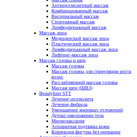
Антицеллюлитный массаж
Комбинированный массаж
Висцеральный массаж
Спортивный массаж
Лимфодренажный массаж
Массаж лица
Медицинский массаж лица
Пластический массаж лица
Лимфодренажный массаж лица
Лифтинг-массаж лица
Массаж головы и шеи
Массаж головы
Массаж головы для стимуляции роста
волос
Расслабляющий массаж головы
Массаж шеи (ШВЗ)
Beautylizer STT
Лечение целлюлита
Лечение фиброза
Уменьшение жировых отложений
Детокс-омоложение тела
Миорелаксация
Аппаратная подтяжка кожи
Коррекция фигуры без операции