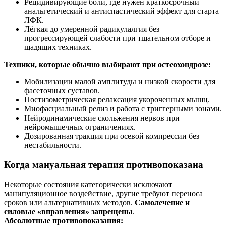
Рецидивирующие боли, где нужен краткосрочный
анальгетический и антиспастический эффект для старта
ЛФК.
Лёгкая до умеренной радикулалгия без
прогрессирующей слабости при тщательном отборе и
щадящих техниках.
Техники, которые обычно выбирают при остеохондрозе:
Мобилизации малой амплитуды и низкой скорости для
фасеточных суставов.
Постизометрическая релаксация укороченных мышц.
Миофасциальный релиз и работа с триггерными зонами.
Нейродинамические скольжения нервов при
нейромышечных ограничениях.
Дозированная тракция при осевой компрессии без
нестабильности.
Когда мануальная терапия противопоказана
Некоторые состояния категорически исключают
манипуляционное воздействие, другие требуют переноса
сроков или альтернативных методов.
Самолечение и
силовые «вправления» запрещены
.
Абсолютные противопоказания: