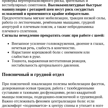
проверка вертебробазилярного риска, зрительных и
вестибулярных симптомов.
Высокоамплитудные быстрые
манипуляции с ротацией шеи несут риск сосудистых
осложнений и применяются крайне избирательно
.
Предпочтительны мягкие мобилизации, тракция низкой силы,
работа со лестничными, ремёнными мышцами, грудной
апертурой и плечевым поясом, а также нейродинамика
плечевого сплетения.
Сигналы немедленно прекратить сеанс при работе с шеей:
Внезапное усиление головокружения, двоение в глазах,
нечеткая речь, слабость в конечностях.
Нарастание корешковой боли с онемением или
слабостью в руке.
Тошнота, выраженная вегетативная реакция,
нестабильность артериального давления.
Поясничный и грудной отдел
При поясничной локализации полезны мобилизации фасеток,
дозированная осевая тракция, работа с тазобедренными
суставами и тазовыми дисфункциями, релиз квадратной
мышцы поясницы, подвздошно‑поясничной и грушевидной.
Важно отслеживать феномен централизации боли: если
дискомфорт «поднимается» к центру спины и утихает в ноге