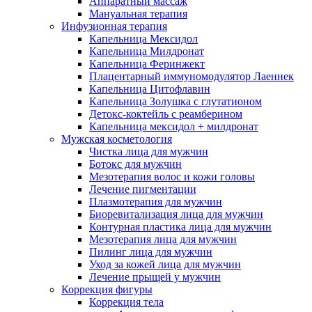
Аппаратный массаж
Мануальная терапия
Инфузионная терапия
Капельница Мексидол
Капельница Милдронат
Капельница Феринжект
Плацентарный иммуномодулятор Лаеннек
Капельница Цитофлавин
Капельница Золушка с глутатионом
Детокс-коктейль с реамберином
Капельница мексидол + милдронат
Мужская косметология
Чистка лица для мужчин
Ботокс для мужчин
Мезотерапия волос и кожи головы
Лечение пигментации
Плазмотерапия для мужчин
Биоревитализация лица для мужчин
Контурная пластика лица для мужчин
Мезотерапия лица для мужчин
Пилинг лица для мужчин
Уход за кожей лица для мужчин
Лечение прыщей у мужчин
Коррекция фигуры
Коррекция тела