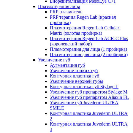
Биоревитализация MesoEye C71
Плазмотерапия лица
PRP плазмогель
PRP терапия Regen Lab (красная
пробирка)
Плазмотерапия Regen Lab Cellular
Matrix (золотая пробирка)
Плазмотерапия Regen Lab ACR-C Plus
(королевский набор)
Плазмотерапия для лица (1 пробирка)
Плазмотерапия для лица (2 пробирки)
Увеличение губ
Аугментация губ
Увеличение тонких губ
Контурная пластика губ
Увеличение верхней губы
Контурная пластика губ Stylage L
Увеличение губ препаратом Stylage M
Увеличение губ препаратом Aliaxin FL
Увеличение губ Juvederm ULTRA
SMILE
Контурная пластика Juvederm ULTRA
2
Контурная пластика Juvederm ULTRA
3