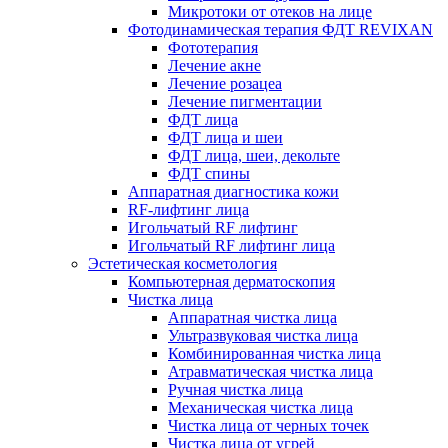
Микротоки от отеков на лице
Фотодинамическая терапия ФДТ REVIXAN
Фототерапия
Лечение акне
Лечение розацеа
Лечение пигментации
ФДТ лица
ФДТ лица и шеи
ФДТ лица, шеи, декольте
ФДТ спины
Аппаратная диагностика кожи
RF-лифтинг лица
Игольчатый RF лифтинг
Игольчатый RF лифтинг лица
Эстетическая косметология
Компьютерная дерматоскопия
Чистка лица
Аппаратная чистка лица
Ультразвуковая чистка лица
Комбинированная чистка лица
Атравматическая чистка лица
Ручная чистка лица
Механическая чистка лица
Чистка лица от черных точек
Чистка лица от угрей