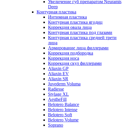
Увеличение губ препаратом Neuramis
Deep
Контурная пластика
Интимная пластика
Контурная пластика ягодиц
Коррекция овала лица
Контурная пластика под глазами
Контурная пластика средней трети
лица
Армирование лица филлерами
Коррекция подбородка
Коррекция носа
Коррекция скул филлерами
Aliaxin GP
Aliaxin EV
Aliaxin SR
Juvederm Voluma
Radiesse
Stylage XL
AestheFill
Belotero Balance
Belotero Intense
Belotero Soft
Belotero Volume
Soprano