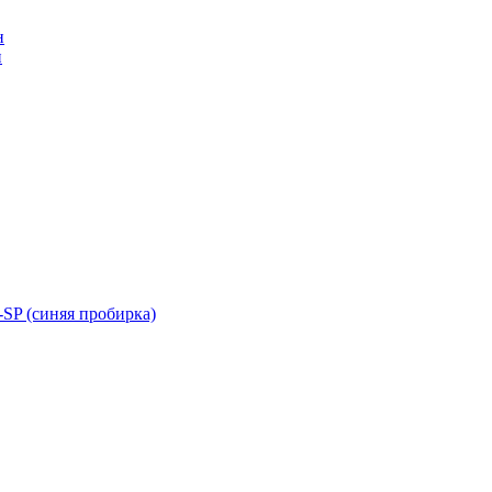
н
н
SP (синяя пробирка)