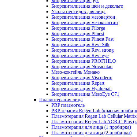
Биоревитализация рук
Биоревитализация шеи и декольте
Уколы пептидов для лица
Биоревитализация мезовартон
Биоревитализация мезоксантин
Биоревитализация Filorga
Биоревитализация Plinest
Биоревитализация Plinest Fast
Биоревитализация Revi Silk
Биоревитализация Revi strong
Биоревитализация Revi eye
Биоревитализация PROFHILO
Биоревитализация Novacutan
Мезо-коктейль Монако
Биоревитализация Viscoderm
Биоревитализация Repart
Биоревитализация Hyalrepair
Биоревитализация MesoEye C71
Плазмотерапия лица
PRP плазмогель
PRP терапия Regen Lab (красная пробир
Плазмотерапия Regen Lab Cellular Matrix
Плазмотерапия Regen Lab ACR-C Plus (к
Плазмотерапия для лица (1 пробирка)
Плазмотерапия для лица (2 пробирки)