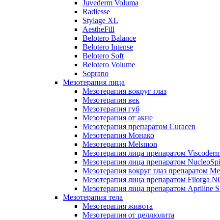
Juvederm Voluma
Radiesse
Stylage XL
AestheFill
Belotero Balance
Belotero Intense
Belotero Soft
Belotero Volume
Soprano
Мезотерапия лица
Мезотерапия вокруг глаз
Мезотерапия век
Мезотерапия губ
Мезотерапия от акне
Мезотерапия препаратом Curacen
Мезотерапия Монако
Мезотерапия Melsmon
Мезотерапия лица препаратом Viscoderm
Мезотерапия лица препаратом NucleoSpi
Мезотерапия вокруг глаз препаратом M
Мезотерапия лица препаратом Filorga 
Мезотерапия лица препаратом Apriline S
Мезотерапия тела
Мезотерапия живота
Мезотерапия от целлюлита