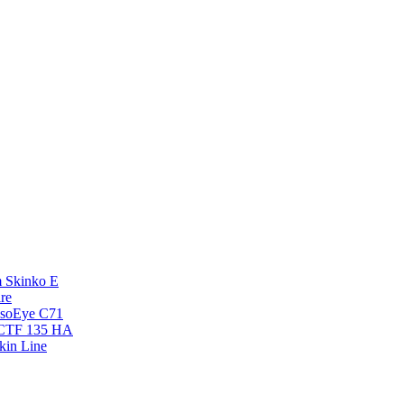
 Skinko E
re
esoEye С71
NCTF 135 HA
kin Line