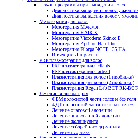
Чек-ап программы при выпадении волос
Диагностика выпадения волос у женщи
Диагностика выпадения волос у мужчи
Мезотерапия для волос
Мезотерапия Мэлсмон
Мезотерапия HAIR X
Мезотерапия Viscoderm Skinko E
Мезотерапия Apriline Hair Line
Мезотерапия Filorga NCTF 135 HA
Инъекции Дипроспан
PRP плазмотерапия для волос
PRP плазмотерапия Cellenis
PRP плазмотерапия Cortexil
Плазмотерапия для волос (1 пробирка)
Плазмотерапия для волос (2 пробирки)
Плазмотерапия Regen Lab BCT RK-BCT-
Лечение волос лазером
ФБМ волосистой части головы без геля
ФДТ волосистой части головы с гелем
Лечение очаговой алопеции
Лечение андрогенной алопеции
Лечение фолликулита
Лечение себорейного дерматита
Лечение псориаза
Лечение и восстановление волос