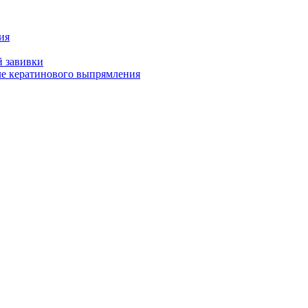
ия
й завивки
ле кератинового выпрямления