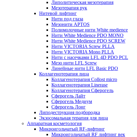
Липолитическая мезотерапия
Мезотерапия рук
Нитевой лифтинг
Нити под глаза
Мезонити APTOS
Полимолочные нити White medience
Нити White Medience PDO MONO
Нити White Medience PDO SCREW
Нити VICTORIA Screw PLLA
Нити VICTORIA Mono PLLA
Нити с насечками LFL 4D PDO PCL
Мезо нити LFL Screw
Линейные нити LFL Basic PDO
Коллагенотерапия лица
Коллагенотерапия Collost micro
Коллагенотерапия Linerase
Коллагенотерапия Сферогель
Сферогель Лайт
Сферогель Медиум
Сферогель Лонг
Липодеструкция подбородка
Экзосомальная терапия для лица
Аппаратная косметология
Микроигольчатый RF-лифтинг
Микроигольчатый RF лифтинг век