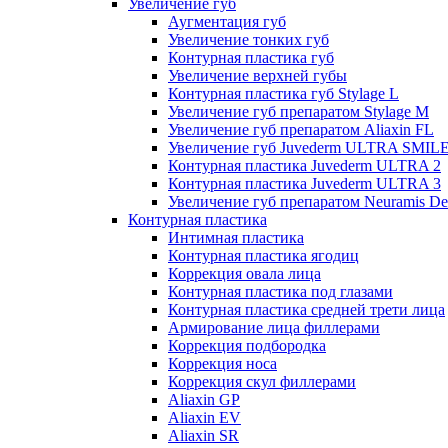
Увеличение губ
Аугментация губ
Увеличение тонких губ
Контурная пластика губ
Увеличение верхней губы
Контурная пластика губ Stylage L
Увеличение губ препаратом Stylage M
Увеличение губ препаратом Aliaxin FL
Увеличение губ Juvederm ULTRA SMIL
Контурная пластика Juvederm ULTRA 2
Контурная пластика Juvederm ULTRA 3
Увеличение губ препаратом Neuramis De
Контурная пластика
Интимная пластика
Контурная пластика ягодиц
Коррекция овала лица
Контурная пластика под глазами
Контурная пластика средней трети лица
Армирование лица филлерами
Коррекция подбородка
Коррекция носа
Коррекция скул филлерами
Aliaxin GP
Aliaxin EV
Aliaxin SR