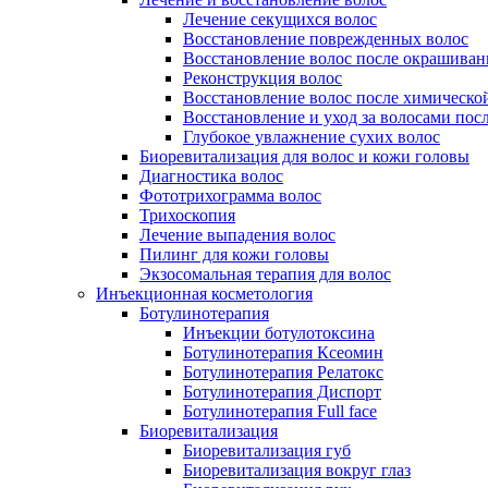
Лечение секущихся волос
Восстановление поврежденных волос
Восстановление волос после окрашиван
Реконструкция волос
Восстановление волос после химическо
Восстановление и уход за волосами пос
Глубокое увлажнение сухих волос
Биоревитализация для волос и кожи головы
Диагностика волос
Фототрихограмма волос
Трихоскопия
Лечение выпадения волос
Пилинг для кожи головы
Экзосомальная терапия для волос
Инъекционная косметология
Ботулинотерапия
Инъекции ботулотоксина
Ботулинотерапия Ксеомин
Ботулинотерапия Релатокс
Ботулинотерапия Диспорт
Ботулинотерапия Full face
Биоревитализация
Биоревитализация губ
Биоревитализация вокруг глаз