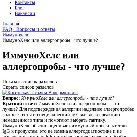
Контакты
Блог
Вакансии
Главная
FAQ - Вопросы и ответы
Иммунохелс
ИммуноХелс или аллергопробы - что лучше?
ИммуноХелс или
аллергопробы - что лучше?
Показать список разделов
Скрыть список разделов
Вопрос:
ИммуноХелс или аллергопробы - что лучше?
Краткий ответ:
ИммуноХелс или аллергопробы — что
лучше? Для подтверждения аллергии надежнее аллергопробы:
кожные тесты и специфический IgE выявляют реакцию
немедленного типа и помогают выбрать тактику.
ИммуноХелс обычно оценивает иммунный профиль и/или
IgG к продуктам, это не замена аллергодиагностике и не
выявляет истинную IgE‑опосредованную аллергию. Выбор