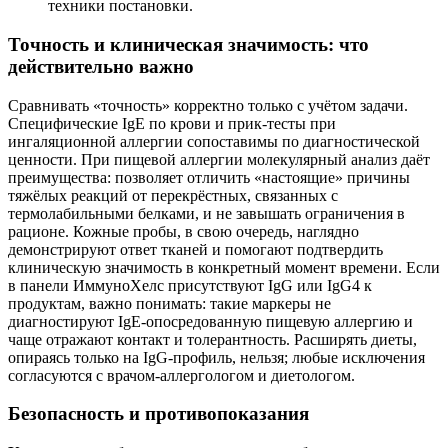
техники постановки.
Точность и клиническая значимость: что
действительно важно
Сравнивать «точность» корректно только с учётом задачи.
Специфические IgE по крови и прик‑тесты при
ингаляционной аллергии сопоставимы по диагностической
ценности. При пищевой аллергии молекулярный анализ даёт
преимущества: позволяет отличить «настоящие» причины
тяжёлых реакций от перекрёстных, связанных с
термолабильными белками, и не завышать ограничения в
рационе. Кожные пробы, в свою очередь, наглядно
демонстрируют ответ тканей и помогают подтвердить
клиническую значимость в конкретный момент времени. Если
в панели ИммуноХелс присутствуют IgG или IgG4 к
продуктам, важно понимать: такие маркеры не
диагностируют IgE‑опосредованную пищевую аллергию и
чаще отражают контакт и толерантность. Расширять диеты,
опираясь только на IgG‑профиль, нельзя; любые исключения
согласуются с врачом‑аллергологом и диетологом.
Безопасность и противопоказания