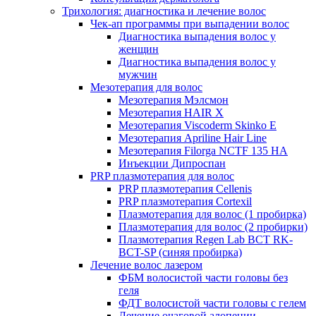
Трихология: диагностика и лечение волос
Чек-ап программы при выпадении волос
Диагностика выпадения волос у
женщин
Диагностика выпадения волос у
мужчин
Мезотерапия для волос
Мезотерапия Мэлсмон
Мезотерапия HAIR X
Мезотерапия Viscoderm Skinko E
Мезотерапия Apriline Hair Line
Мезотерапия Filorga NCTF 135 HA
Инъекции Дипроспан
PRP плазмотерапия для волос
PRP плазмотерапия Cellenis
PRP плазмотерапия Cortexil
Плазмотерапия для волос (1 пробирка)
Плазмотерапия для волос (2 пробирки)
Плазмотерапия Regen Lab BCT RK-
BCT-SP (синяя пробирка)
Лечение волос лазером
ФБМ волосистой части головы без
геля
ФДТ волосистой части головы с гелем
Лечение очаговой алопеции