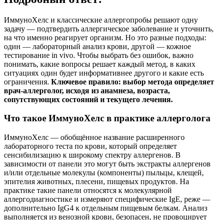
ИммуноХелс и классические аллергопробы решают одну
задачу — подтвердить аллергическое заболевание и уточнить,
на что именно реагирует организм. Но это разные подходы:
один — лабораторный анализ крови, другой — кожное
тестирование in vivo. Чтобы выбрать без ошибок, важно
понимать, какие вопросы решает каждый метод, в каких
ситуациях один будет информативнее другого и какие есть
ограничения.
Ключевое правило: выбор метода определяет
врач-аллерголог, исходя из анамнеза, возраста,
сопутствующих состояний и текущего лечения.
Что такое ИммуноХелс в практике аллерголога
ИммуноХелс — обобщённое название расширенного
лабораторного теста по крови, который определяет
сенсибилизацию к широкому спектру аллергенов. В
зависимости от панели это могут быть экстракты аллергенов
и/или отдельные молекулы (компоненты) пыльцы, клещей,
эпителия животных, плесени, пищевых продуктов. На
практике такие панели относятся к молекулярной
аллергодиагностике и измеряют специфические IgE, реже —
дополнительно IgG4 к отдельным пищевым белкам. Анализ
выполняется из венозной крови, безопасен, не провоцирует