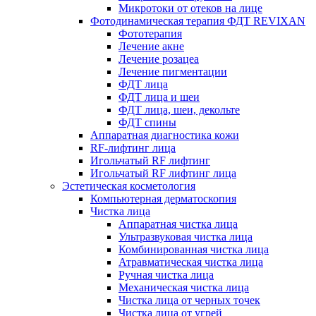
Микротоки от отеков на лице
Фотодинамическая терапия ФДТ REVIXAN
Фототерапия
Лечение акне
Лечение розацеа
Лечение пигментации
ФДТ лица
ФДТ лица и шеи
ФДТ лица, шеи, декольте
ФДТ спины
Аппаратная диагностика кожи
RF-лифтинг лица
Игольчатый RF лифтинг
Игольчатый RF лифтинг лица
Эстетическая косметология
Компьютерная дерматоскопия
Чистка лица
Аппаратная чистка лица
Ультразвуковая чистка лица
Комбинированная чистка лица
Атравматическая чистка лица
Ручная чистка лица
Механическая чистка лица
Чистка лица от черных точек
Чистка лица от угрей