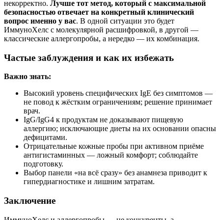
некорректно.
Лучше тот метод, который с максимальной
безопасностью отвечает на конкретный клинический
вопрос именно у вас
. В одной ситуации это будет
ИммуноХелс с молекулярной расшифровкой, в другой —
классические аллергопробы, а нередко — их комбинация.
Частые заблуждения и как их избежать
Важно знать:
Высокий уровень специфических IgE без симптомов —
не повод к жёстким ограничениям; решение принимает
врач.
IgG/IgG4 к продуктам не доказывают пищевую
аллергию; исключающие диеты на их основании опасны
дефицитами.
Отрицательные кожные пробы при активном приёме
антигистаминных — ложный комфорт; соблюдайте
подготовку.
Выбор панели «на всё сразу» без анамнеза приводит к
гипердиагностике и лишним затратам.
Заключение
ИммуноХелс и аллергопробы — не конкуренты, а