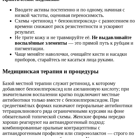
Вводите активы постепенно и по одному, начиная с
низкой частоты, оценивая переносимость.
Схемы «ретиноид + бензоилпероксид» с разнесением по
времени снижают риск резистентности и ускоряют
результат.
Не трите кожу и не травмируйте её.
Не выдавливайте
воспалённые элементы
— это прямой путь к рубцам и
пигментации.
Чаще меняйте наволочки, очищайте кисти и насадки
приборов, старайтесь не касаться лица руками.
Медицинская терапия и процедуры
Базой местной терапии служит ретиноид, к которому
добавляют бензоилпероксид или азелаиновую кислоту; при
значительном воспалении кратко подключают местные
антибиотики только вместе с бензоилпероксидом. При
среднетяжёлых формах назначают пероральные антибиотики
тетрациклинового ряда ограниченными курсами на фоне
обязательной топической схемы. Женские формы нередко
хорошо реагируют на антиандрогенный подход:
комбинированные оральные контрацептивы с
антиандрогенным профилем или спиронолактон — строго по