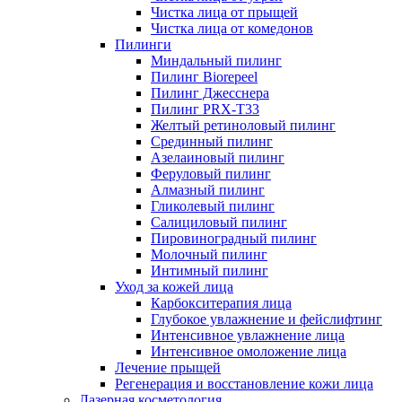
Чистка лица от прыщей
Чистка лица от комедонов
Пилинги
Миндальный пилинг
Пилинг Biorepeel
Пилинг Джесснера
Пилинг PRX-T33
Желтый ретиноловый пилинг
Срединный пилинг
Азелаиновый пилинг
Феруловый пилинг
Алмазный пилинг
Гликолевый пилинг
Салициловый пилинг
Пировиноградный пилинг
Молочный пилинг
Интимный пилинг
Уход за кожей лица
Карбокситерапия лица
Глубокое увлажнение и фейслифтинг
Интенсивное увлажнение лица
Интенсивное омоложение лица
Лечение прыщей
Регенерация и восстановление кожи лица
Лазерная косметология