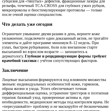
субцизия для «тянутых» дефектов, фракционные лазеры для
рельефа, точечный TCA‑CROSS для глубоких узких рубцов,
микропроколы и биостимулирующие протоколы — только
после очной оценки специалистом.
Что делать уже сегодня
Ограничьте умывание двумя разами в день, верните коже
увлажнение, подключите один доказанный актив, не трогайте
элементы и дайте программе минимум 8–12 недель. При
узлах, быстром рубцевании, боли или внезапном старте
высыпаний во взрослом возрасте — запишитесь к
дерматологу.
Глубокие и рецидивирующие формы требуют
врачебной тактики
с учётом сопутствующих факторов.
Заключение
Лицевые высыпания формируются под влиянием множества
звеньев: индивидуальных особенностей кожи, гормонов,
образа жизни и ухода. Успех обеспечивает точная
дифференциальная оценка, устранение триггеров и поэтапная
терапия: базовый уход, проверенные активы и, при
необходимости, медицинские методы под контролем врача. Не
«пересушивайте» проблему и не маскируйте её бесконечными
средствами: мягкая, системная и доказательная стратегия