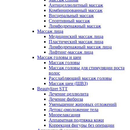
Антицеллюлитный массаж
Комбинированный массаж
Висцеральный массаж
Спортивный массаж
Лимфодренажный массаж
Массаж лица
Медицинский массаж лица
Пластический массаж лица
Лимфодренажный массаж лица
Лифтинг-массаж лица
Массаж головы и шеи
Массаж головы
Массаж головы для стимуляции роста
волос
Расслабляющий массаж головы
Массаж шеи (ШВЗ)
Beautylizer STT
Лечение целлюлита
Лечение фиброза
Уменьшение жировых отложений
Детокс-омоложение тела
Миорелаксация
Аппаратная подтяжка кожи
Коррекция фигуры без операции