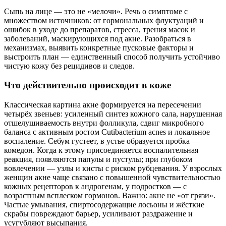
Сыпь на лице — это не «мелочи». Речь о симптоме с
множеством источников: от гормональных флуктуаций и
ошибок в уходе до препаратов, стресса, трения масок и
заболеваний, маскирующихся под акне. Разобраться в
механизмах, выявить конкретные пусковые факторы и
выстроить план — единственный способ получить устойчиво
чистую кожу без рецидивов и следов.
Что действительно происходит в коже
Классическая картина акне формируется на пересечении
четырёх звеньев: усиленный синтез кожного сала, нарушенная
отшелушиваемость внутри фолликула, сдвиг микробного
баланса с активным ростом Cutibacterium acnes и локальное
воспаление. Себум густеет, в устье образуется пробка —
комедон. Когда к этому присоединяется воспалительная
реакция, появляются папулы и пустулы; при глубоком
вовлечении — узлы и кисты с риском рубцевания. У взрослых
женщин акне чаще связано с повышенной чувствительностью
кожных рецепторов к андрогенам, у подростков — с
возрастным всплеском гормонов. Важно: акне не «от грязи».
Частые умывания, спиртосодержащие лосьоны и жёсткие
скрабы повреждают барьер, усиливают раздражение и
усугубляют высыпания.