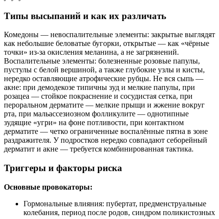
Типы высыпаний и как их различать
Комедоны — невоспалительные элементы: закрытые выглядят
как небольшие беловатые бугорки, открытые — как «чёрные
точки» из‑за окисления меланина, а не загрязнений.
Воспалительные элементы: болезненные розовые папулы,
пустулы с белой вершиной, а также глубокие узлы и кисты,
нередко оставляющие атрофические рубцы. Не вся сыпь —
акне: при демодекозе типичны зуд и мелкие папулы, при
розацеа — стойкое покраснение и сосудистая сетка, при
пероральном дерматите — мелкие прыщи и жжение вокруг
рта, при мальассезиозном фолликулите — однотипные
зудящие «угри» на фоне потливости, при контактном
дерматите — четко ограниченные воспалённые пятна в зоне
раздражителя. У подростков нередко совпадают себорейный
дерматит и акне — требуется комбинированная тактика.
Триггеры и факторы риска
Основные провокаторы:
Гормональные влияния: пубертат, предменструальные
колебания, период после родов, синдром поликистозных