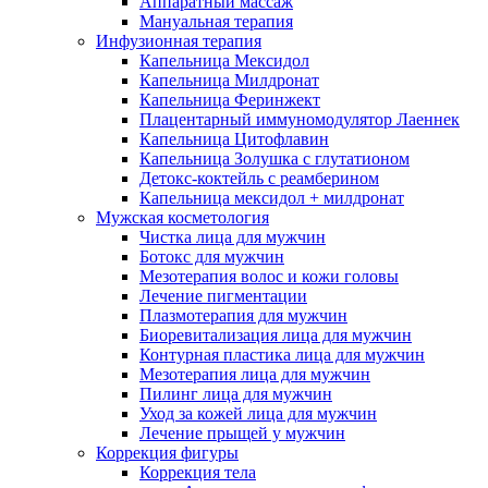
Аппаратный массаж
Мануальная терапия
Инфузионная терапия
Капельница Мексидол
Капельница Милдронат
Капельница Феринжект
Плацентарный иммуномодулятор Лаеннек
Капельница Цитофлавин
Капельница Золушка с глутатионом
Детокс-коктейль с реамберином
Капельница мексидол + милдронат
Мужская косметология
Чистка лица для мужчин
Ботокс для мужчин
Мезотерапия волос и кожи головы
Лечение пигментации
Плазмотерапия для мужчин
Биоревитализация лица для мужчин
Контурная пластика лица для мужчин
Мезотерапия лица для мужчин
Пилинг лица для мужчин
Уход за кожей лица для мужчин
Лечение прыщей у мужчин
Коррекция фигуры
Коррекция тела