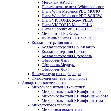
Мезонити APTOS
Полимолочные нити White medience
Нити White Medience PDO MONO
Нити White Medience PDO SCREW
Нити VICTORIA Screw PLLA
Нити VICTORIA Mono PLLA
Нити с насечками LFL 4D PDO PCL
Мезо нити LFL Screw
Линейные нити LFL Basic PDO
Коллагенотерапия лица
Коллагенотерапия Collost micro
Коллагенотерапия Linerase
Коллагенотерапия Сферогель
Сферогель Лайт
Сферогель Медиум
Сферогель Лонг
Липодеструкция подбородка
Экзосомальная терапия для лица
Аппаратная косметология
Микроигольчатый RF-лифтинг
Микроигольчатый RF лифтинг век
Микроигольчатый RF лифтинг живота
Микроигольчатый RF лифтинг тела
Микротоковая терапия
Микротоки вокруг глаз