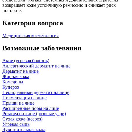
возвращает коже устойчивую ремиссию и снижает риск
постакне.
Категория вопроса
Медицинская косметология
Возможные заболевания
Акне (угревая болезнь)
Аллергический дерматит на лице
Дерматит на лице
Жирная кожа
Комедоны
Купероз
Периоральный дерматит на лице
Пигментация на лице
Прыщи на лице
Расширенные поры на лице
Розацеа на лице (розовые угри)
Сухая кожа (ксероз)
Угревая сыпь
Чувствительная кожа