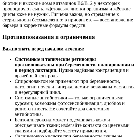
биотин и высокие дозы витаминов B6/B12 у некоторых
провоцируют сыпь. «Детоксы», чистки организма и жёсткие
диеты коже не нужны. Гигиена важна, но стремление к
стерильности бессмысленно: в приоритете — восстановление
барьера и корректные формулы средств.
Противопоказания и ограничения
Важно знать перед началом лечения:
Системные и топические ретиноиды
противопоказаны при беременности, планировании и
в период лактации.
Нужна надёжная контрацепция и
врачебный контроль.
Спиронолактон не применяют при беременности,
патологии почек и гиперкалиемии; возможны масталгия
и нерегулярный цикл.
Системные антибиотики — только ограниченными
курсами; возможны фотосенсибилизация, дисбиоз и
резистентность. Не сочетайте два системных
антибиотика.
Бензоилпероксид может подсушивать кожу и
обесцвечивать ткани; избегайте контакта со цветными
тканями и подбирайте частоту применения.
Салициловую кислоту при беременности лучше не