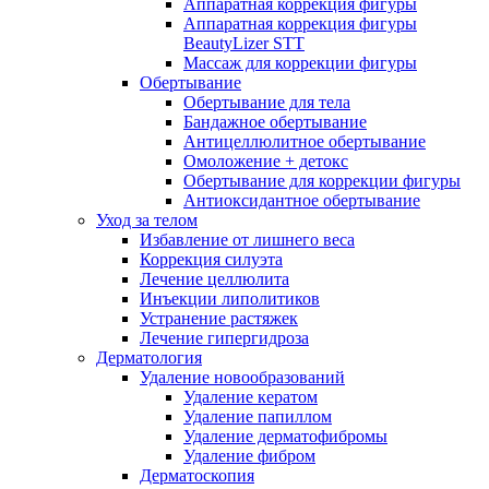
Аппаратная коррекция фигуры
Аппаратная коррекция фигуры
BeautyLizer STT
Массаж для коррекции фигуры
Обертывание
Обертывание для тела
Бандажное обертывание
Антицеллюлитное обертывание
Омоложение + детокс
Обертывание для коррекции фигуры
Антиоксидантное обертывание
Уход за телом
Избавление от лишнего веса
Коррекция силуэта
Лечение целлюлита
Инъекции липолитиков
Устранение растяжек
Лечение гипергидроза
Дерматология
Удаление новообразований
Удаление кератом
Удаление папиллом
Удаление дерматофибромы
Удаление фибром
Дерматоскопия