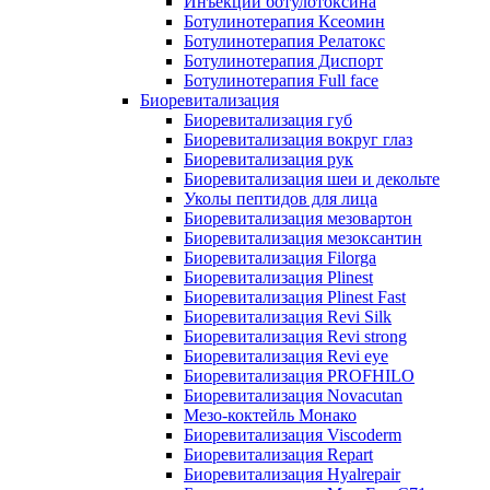
Инъекции ботулотоксина
Ботулинотерапия Ксеомин
Ботулинотерапия Релатокс
Ботулинотерапия Диспорт
Ботулинотерапия Full face
Биоревитализация
Биоревитализация губ
Биоревитализация вокруг глаз
Биоревитализация рук
Биоревитализация шеи и декольте
Уколы пептидов для лица
Биоревитализация мезовартон
Биоревитализация мезоксантин
Биоревитализация Filorga
Биоревитализация Plinest
Биоревитализация Plinest Fast
Биоревитализация Revi Silk
Биоревитализация Revi strong
Биоревитализация Revi eye
Биоревитализация PROFHILO
Биоревитализация Novacutan
Мезо-коктейль Монако
Биоревитализация Viscoderm
Биоревитализация Repart
Биоревитализация Hyalrepair