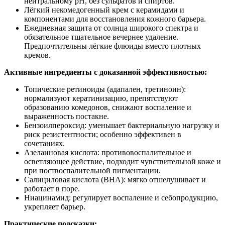
нейтральному pH, без сульфатов и спиртов.
Лёгкий некомедогенный крем с керамидами и
компонентами для восстановления кожного барьера.
Ежедневная защита от солнца широкого спектра и
обязательное тщательное вечернее удаление.
Предпочтительны лёгкие флюиды вместо плотных
кремов.
Активные ингредиенты с доказанной эффективностью:
Топические ретиноиды (адапален, третиноин):
нормализуют кератинизацию, препятствуют
образованию комедонов, снижают воспаление и
выраженность постакне.
Бензоилпероксид: уменьшает бактериальную нагрузку и
риск резистентности; особенно эффективен в
сочетаниях.
Азелаиновая кислота: противовоспалительное и
осветляющее действие, подходит чувствительной коже и
при поствоспалительной пигментации.
Салициловая кислота (BHA): мягко отшелушивает и
работает в поре.
Ниацинамид: регулирует воспаление и себопродукцию,
укрепляет барьер.
Практические подсказки: