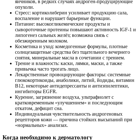
яичников, в редких случаях андроген‑продуцирующие
опухоли.
Стресс: кортиколиберин усиливает продукцию сала,
воспаление и нарушает барьерные функции.
Питание: высокогликемические продукты и
сывороточные протеины повышают активность IGF‑1 и
липогенез сальных желёз; возможна связь с
обезжиренным молоком.
Косметика и уход: комедогенные формулы, плотные
солнцезащитные средства без тщательного вечернего
снятия, минеральные масла в сочетании с трением.
Трение и влажность: каски, лямки, маски, а также
привычка часто трогать лицо.
Лекарственные провоцирующие факторы: системные
глюкокортикоиды, анаболики, литий, йодиды, витамин
B12, некоторые антидепрессанты и антиэпилептики,
ингибиторы EGFR.
Курение, загрязнение воздуха, ультрафиолет с
кратковременным «улучшением» и последующим
откатом, дефицит сна.
Индивидуальная чувствительность андрогеновых
рецепторов кожи — причина стойких высыпаний при
«нормальных» анализах.
Когда необходимо к дерматологу