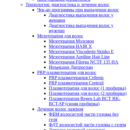
Трихология: диагностика и лечение волос
Чек-ап программы при выпадении волос
Диагностика выпадения волос у
женщин
Диагностика выпадения волос у
мужчин
Мезотерапия для волос
Мезотерапия Мэлсмон
Мезотерапия HAIR X
Мезотерапия Viscoderm Skinko E
Мезотерапия Apriline Hair Line
Мезотерапия Filorga NCTF 135 HA
Инъекции Дипроспан
PRP плазмотерапия для волос
PRP плазмотерапия Cellenis
PRP плазмотерапия Cortexil
Плазмотерапия для волос (1 пробирка)
Плазмотерапия для волос (2 пробирки)
Плазмотерапия Regen Lab BCT RK-
BCT-SP (синяя пробирка)
Лечение волос лазером
ФБМ волосистой части головы без
геля
ФДТ волосистой части головы с гелем
Лечение очаговой алопеции