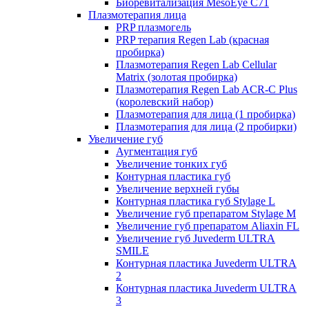
Биоревитализация MesoEye C71
Плазмотерапия лица
PRP плазмогель
PRP терапия Regen Lab (красная
пробирка)
Плазмотерапия Regen Lab Cellular
Matrix (золотая пробирка)
Плазмотерапия Regen Lab ACR-C Plus
(королевский набор)
Плазмотерапия для лица (1 пробирка)
Плазмотерапия для лица (2 пробирки)
Увеличение губ
Аугментация губ
Увеличение тонких губ
Контурная пластика губ
Увеличение верхней губы
Контурная пластика губ Stylage L
Увеличение губ препаратом Stylage M
Увеличение губ препаратом Aliaxin FL
Увеличение губ Juvederm ULTRA
SMILE
Контурная пластика Juvederm ULTRA
2
Контурная пластика Juvederm ULTRA
3