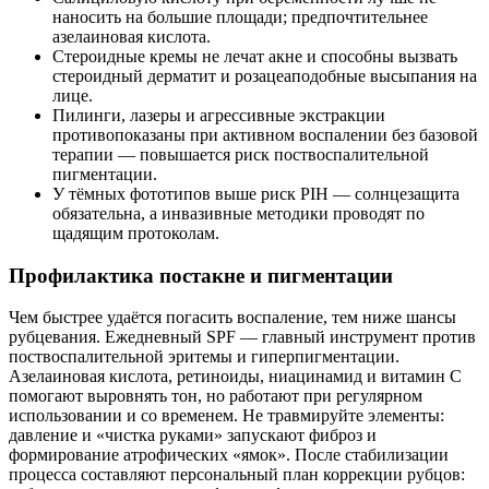
наносить на большие площади; предпочтительнее
азелаиновая кислота.
Стероидные кремы не лечат акне и способны вызвать
стероидный дерматит и розацеаподобные высыпания на
лице.
Пилинги, лазеры и агрессивные экстракции
противопоказаны при активном воспалении без базовой
терапии — повышается риск поствоспалительной
пигментации.
У тёмных фототипов выше риск PIH — солнцезащита
обязательна, а инвазивные методики проводят по
щадящим протоколам.
Профилактика постакне и пигментации
Чем быстрее удаётся погасить воспаление, тем ниже шансы
рубцевания. Ежедневный SPF — главный инструмент против
поствоспалительной эритемы и гиперпигментации.
Азелаиновая кислота, ретиноиды, ниацинамид и витамин C
помогают выровнять тон, но работают при регулярном
использовании и со временем. Не травмируйте элементы:
давление и «чистка руками» запускают фиброз и
формирование атрофических «ямок». После стабилизации
процесса составляют персональный план коррекции рубцов: