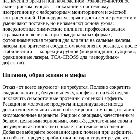
назначению врача и под наблюдением. Узловато‑кистозное
акне с риском рубцов — показание к системному
изотретиноину с лабораторным мониторингом и жёсткой
контрацепцией. Процедуры ускоряют достижение ремиссии и
уменьшают постакне, но не заменяют основу ухода:
поверхностные химические пилинги, профессиональная
атравматичная чистка при комедональных формах,
фотодинамическая терапия для влияния на сальные железы,
лазеры при эритеме и сосудистом компоненте розацеа, а после
стабилизации — коррекция рубцов (микронидлинг, субцизия,
фракционные лазеры, TCA‑CROSS для «ледорубных»
дефектов).
Питание, образ жизни и мифы
Отказ «от всего вкусного» не требуется. Полезно сократить
сладкие напитки, белую выпечку, конфеты и на 6–8 недель
исключить сывороточные протеины с оценкой эффекта.
Реакция на молочные продукты индивидуальна: иногда
достаточно уменьшить долю обезжиренного молока, оставив
кисломолочные варианты. Рацион с овощами, качественным
белком, цельными зерновыми, омега‑3, достаточным сном и
регулярной активностью снижает системное воспаление.
Добавки выбирайте осознанно: цинк полезен при дефиците,
но избыток вреден; пробиотики не гарантируют результат;