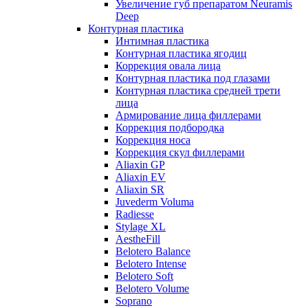
Увеличение губ препаратом Neuramis
Deep
Контурная пластика
Интимная пластика
Контурная пластика ягодиц
Коррекция овала лица
Контурная пластика под глазами
Контурная пластика средней трети
лица
Армирование лица филлерами
Коррекция подбородка
Коррекция носа
Коррекция скул филлерами
Aliaxin GP
Aliaxin EV
Aliaxin SR
Juvederm Voluma
Radiesse
Stylage XL
AestheFill
Belotero Balance
Belotero Intense
Belotero Soft
Belotero Volume
Soprano