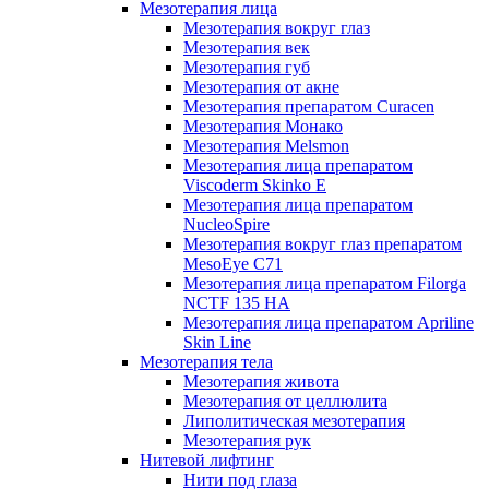
Мезотерапия лица
Мезотерапия вокруг глаз
Мезотерапия век
Мезотерапия губ
Мезотерапия от акне
Мезотерапия препаратом Curacen
Мезотерапия Монако
Мезотерапия Melsmon
Мезотерапия лица препаратом
Viscoderm Skinko E
Мезотерапия лица препаратом
NucleoSpire
Мезотерапия вокруг глаз препаратом
MesoEye С71
Мезотерапия лица препаратом Filorga
NCTF 135 HA
Мезотерапия лица препаратом Apriline
Skin Line
Мезотерапия тела
Мезотерапия живота
Мезотерапия от целлюлита
Липолитическая мезотерапия
Мезотерапия рук
Нитевой лифтинг
Нити под глаза