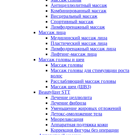
Антицеллюлитный массаж
Комбинированный массаж
Висцеральный массаж
Спортивный массаж
Лимфодренажный массаж
Массаж лица
Медицинский массаж лица
Пластический массаж лица
Лимфодренажный массаж лица
Лифтинг-массаж лица
Массаж головы и шеи
Массаж головы
Массаж головы для стимуляции роста
волос
Расслабляющий массаж головы
Массаж шеи (ШВЗ)
Beautylizer STT
Лечение целлюлита
Лечение фиброза
Уменьшение жировых отложений
Детокс-омоложение тела
Миорелаксация
Аппаратная подтяжка кожи
Коррекция фигуры без операции