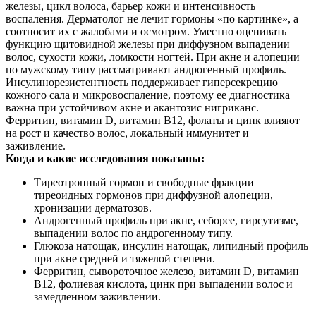
железы, цикл волоса, барьер кожи и интенсивность
воспаления. Дерматолог не лечит гормоны «по картинке», а
соотносит их с жалобами и осмотром. Уместно оценивать
функцию щитовидной железы при диффузном выпадении
волос, сухости кожи, ломкости ногтей. При акне и алопеции
по мужскому типу рассматривают андрогенный профиль.
Инсулинорезистентность поддерживает гиперсекрецию
кожного сала и микровоспаление, поэтому ее диагностика
важна при устойчивом акне и акантозис нигриканс.
Ферритин, витамин D, витамин В12, фолаты и цинк влияют
на рост и качество волос, локальный иммунитет и
заживление.
Когда и какие исследования показаны:
Тиреотропный гормон и свободные фракции
тиреоидных гормонов при диффузной алопеции,
хронизации дерматозов.
Андрогенный профиль при акне, себорее, гирсутизме,
выпадении волос по андрогенному типу.
Глюкоза натощак, инсулин натощак, липидный профиль
при акне средней и тяжелой степени.
Ферритин, сывороточное железо, витамин D, витамин
В12, фолиевая кислота, цинк при выпадении волос и
замедленном заживлении.