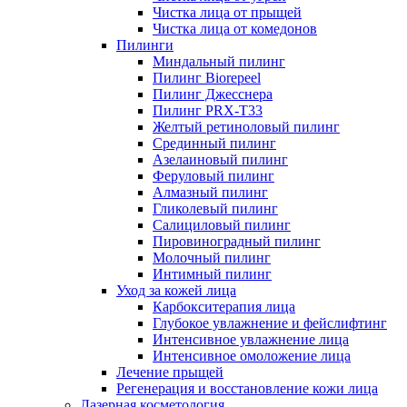
Чистка лица от прыщей
Чистка лица от комедонов
Пилинги
Миндальный пилинг
Пилинг Biorepeel
Пилинг Джесснера
Пилинг PRX-T33
Желтый ретиноловый пилинг
Срединный пилинг
Азелаиновый пилинг
Феруловый пилинг
Алмазный пилинг
Гликолевый пилинг
Салициловый пилинг
Пировиноградный пилинг
Молочный пилинг
Интимный пилинг
Уход за кожей лица
Карбокситерапия лица
Глубокое увлажнение и фейслифтинг
Интенсивное увлажнение лица
Интенсивное омоложение лица
Лечение прыщей
Регенерация и восстановление кожи лица
Лазерная косметология