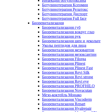
Инъекции ботулотоксина
Ботулинотерапия Ксеомин
Ботулинотерапия Релатокс
Ботулинотерапия Диспорт
Ботулинотерапия Full face
Биоревитализация
Биоревитализация губ
Биоревитализация вокруг глаз
Биоревитализация рук
Биоревитализация шеи и декольте
Уколы пептидов для лица
Биоревитализация мезовартон
Биоревитализация мезоксантин
Биоревитализация Filorga
Биоревитализация Plinest
Биоревитализация Plinest Fast
Биоревитализация Revi Silk
Биоревитализация Revi strong
Биоревитализация Revi eye
Биоревитализация PROFHILO
Биоревитализация Novacutan
Мезо-коктейль Монако
Биоревитализация Viscoderm
Биоревитализация Repart
Биоревитализация Hyalrepair