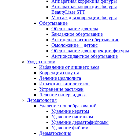
Аппаратная коррекция фигуры
Аппаратная коррекция фигуры
BeautyLizer STT
Массаж для коррекции фигуры
Обертывание
Обертывание для тела
Бандажное обертывание
Антицеллюлитное обертывание
Омоложение + детокс
Обертывание для коррекции фигуры
Антиоксидантное обертывание
Уход за телом
Избавление от лишнего веса
Коррекция силуэта
Лечение целлюлита
Инъекции липолитиков
Устранение растяжек
Лечение гипергидроза
Дерматология
Удаление новообразований
Удаление кератом
Удаление папиллом
Удаление дерматофибромы
Удаление фибром
Дерматоскопия