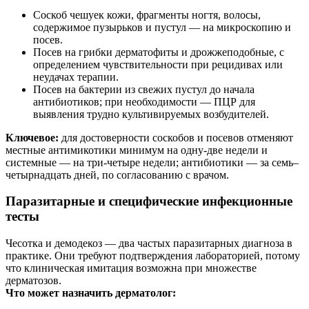
Соскоб чешуек кожи, фрагменты ногтя, волосы,
содержимое пузырьков и пустул — на микроскопию и
посев.
Посев на грибки дерматофиты и дрожжеподобные, с
определением чувствительности при рецидивах или
неудачах терапии.
Посев на бактерии из свежих пустул до начала
антибиотиков; при необходимости — ПЦР для
выявления трудно культивируемых возбудителей.
Ключевое:
для достоверности соскобов и посевов отменяют
местные антимикотики минимум на одну-две недели и
системные — на три-четыре недели; антибиотики — за семь–
четырнадцать дней, по согласованию с врачом.
Паразитарные и специфические инфекционные
тесты
Чесотка и демодекоз — два частых паразитарных диагноза в
практике. Они требуют подтверждения лабораторией, потому
что клиническая имитация возможна при множестве
дерматозов.
Что может назначить дерматолог: