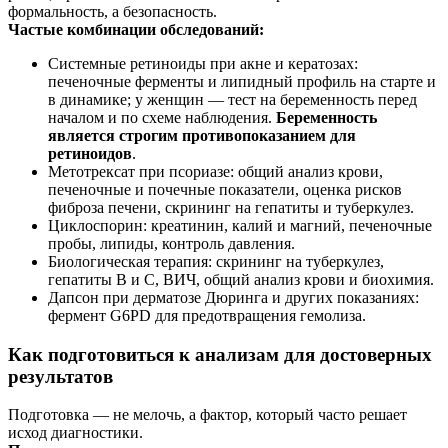
формальность, а безопасность.
Частые комбинации обследований:
Системные ретиноиды при акне и кератозах:
печеночные ферменты и липидный профиль на старте и
в динамике; у женщин — тест на беременность перед
началом и по схеме наблюдения.
Беременность
является строгим противопоказанием для
ретиноидов
.
Метотрексат при псориазе: общий анализ крови,
печеночные и почечные показатели, оценка рисков
фиброза печени, скрининг на гепатиты и туберкулез.
Циклоспорин: креатинин, калий и магний, печеночные
пробы, липиды, контроль давления.
Биологическая терапия: скрининг на туберкулез,
гепатиты В и С, ВИЧ, общий анализ крови и биохимия.
Дапсон при дерматозе Дюринга и других показаниях:
фермент G6PD для предотвращения гемолиза.
Как подготовиться к анализам для достоверных
результатов
Подготовка — не мелочь, а фактор, который часто решает
исход диагностики.