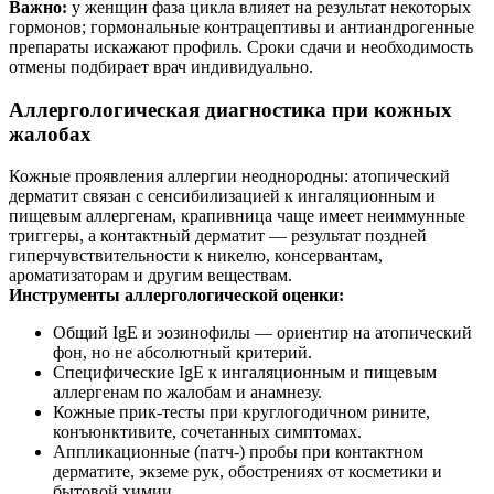
Важно:
у женщин фаза цикла влияет на результат некоторых
гормонов; гормональные контрацептивы и антиандрогенные
препараты искажают профиль. Сроки сдачи и необходимость
отмены подбирает врач индивидуально.
Аллергологическая диагностика при кожных
жалобах
Кожные проявления аллергии неоднородны: атопический
дерматит связан с сенсибилизацией к ингаляционным и
пищевым аллергенам, крапивница чаще имеет неиммунные
триггеры, а контактный дерматит — результат поздней
гиперчувствительности к никелю, консервантам,
ароматизаторам и другим веществам.
Инструменты аллергологической оценки:
Общий IgE и эозинофилы — ориентир на атопический
фон, но не абсолютный критерий.
Специфические IgE к ингаляционным и пищевым
аллергенам по жалобам и анамнезу.
Кожные прик‑тесты при круглогодичном рините,
конъюнктивите, сочетанных симптомах.
Аппликационные (патч‑) пробы при контактном
дерматите, экземе рук, обострениях от косметики и
бытовой химии.