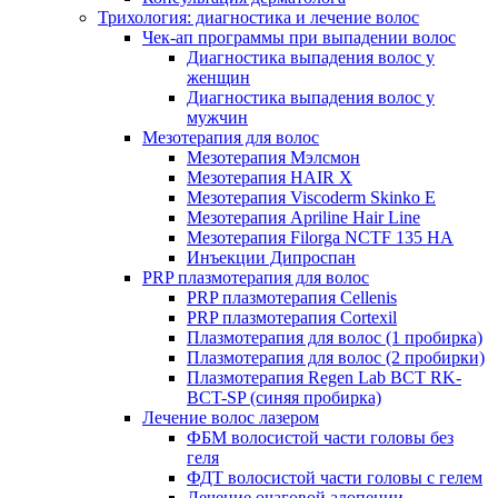
Трихология: диагностика и лечение волос
Чек-ап программы при выпадении волос
Диагностика выпадения волос у
женщин
Диагностика выпадения волос у
мужчин
Мезотерапия для волос
Мезотерапия Мэлсмон
Мезотерапия HAIR X
Мезотерапия Viscoderm Skinko E
Мезотерапия Apriline Hair Line
Мезотерапия Filorga NCTF 135 HA
Инъекции Дипроспан
PRP плазмотерапия для волос
PRP плазмотерапия Cellenis
PRP плазмотерапия Cortexil
Плазмотерапия для волос (1 пробирка)
Плазмотерапия для волос (2 пробирки)
Плазмотерапия Regen Lab BCT RK-
BCT-SP (синяя пробирка)
Лечение волос лазером
ФБМ волосистой части головы без
геля
ФДТ волосистой части головы с гелем
Лечение очаговой алопеции