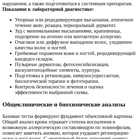
нарушения, а также подготовиться к системным препаратам.
Показания к лабораторной диагностике:
Упорные или рецидивирующие высыпания, атипичное
течение акне, розацеа, периоральный дерматит.
Зуд с минимальными высыпаниями, крапивница,
подозрение на атопию или контактную аллергию.
Очаговое или диффузное выпадение волос, ухудшение
качества волос и ногтей.
Грибковые поражения кожи и ногтей, рецидивирующий
кандидоз складок.
Пузырные дерматозы, фотосенсибилизация,
васкулитоподобные элементы, пурпура.
Подготовка к ретиноидам, иммуносупрессантам,
биологической терапии и фототерапии.
Контроль безопасности лечения и оценка
эффективности выбранной схемы.
Общеклинические и биохимические анализы
Базовые тесты формируют фундамент объективной картины.
Общий анализ крови отражает степень воспаления и
возможную аллергическую составляющую по эозинофилам,
помогает заметить анемию, которая ухудшает регенерацию
кожи и рост волос. С‑реактивный белок дополняет оценку