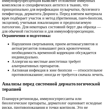
иммунофлуоресценция выявляет отложение иммунных
комплексов и специфических антител в тканях, что
принципиально для верификации пузырчатки, буллезного
пемфигоида, дерматита Дюринга. Перед взятием материала
врач подбирает участок и метод (бритвенная, панч‑биопсия,
эксцизия), учитывая локализацию и предполагаемую
патологию. Для некоторых состояний берут два образца —
для обычной гистологии и для иммунофлуоресценции.
Ограничения и подготовка:
Нарушения свертывания, прием антикоагулянтов и
антиагрегантов повышают риск кровотечения;
необходимость временной коррекции обсуждается
индивидуально.
Аллергия на местные анестетики требует
альтернативных препаратов.
Активная инфекция в зоне биопсии — относительное
противопоказание; иногда ее требуется сначала лечить.
Анализы перед системной дерматологической
терапией
Планируя ретиноиды, иммуносупрессанты или
биологические препараты, дерматолог оценивает исходные
риски, противопоказания и точки контроля. Это не