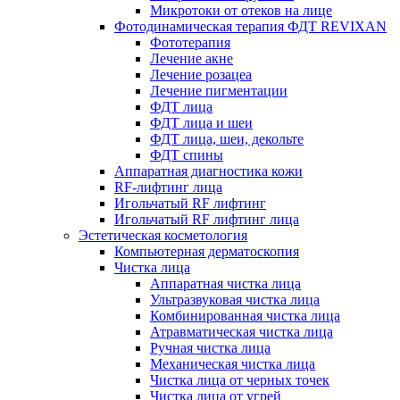
Микротоки от отеков на лице
Фотодинамическая терапия ФДТ REVIXAN
Фототерапия
Лечение акне
Лечение розацеа
Лечение пигментации
ФДТ лица
ФДТ лица и шеи
ФДТ лица, шеи, декольте
ФДТ спины
Аппаратная диагностика кожи
RF-лифтинг лица
Игольчатый RF лифтинг
Игольчатый RF лифтинг лица
Эстетическая косметология
Компьютерная дерматоскопия
Чистка лица
Аппаратная чистка лица
Ультразвуковая чистка лица
Комбинированная чистка лица
Атравматическая чистка лица
Ручная чистка лица
Механическая чистка лица
Чистка лица от черных точек
Чистка лица от угрей