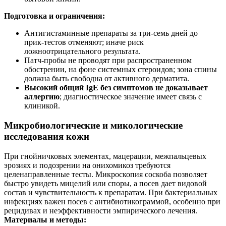
Подготовка и ограничения:
Антигистаминные препараты за три-семь дней до
прик‑тестов отменяют; иначе риск
ложноотрицательного результата.
Патч‑пробы не проводят при распространенном
обострении, на фоне системных стероидов; зона спины
должна быть свободна от активного дерматита.
Высокий общий IgE без симптомов не доказывает
аллергию
; диагностическое значение имеет связь с
клиникой.
Микробиологические и микологические
исследования кожи
При гнойничковых элементах, мацерации, межпальцевых
эрозиях и подозрении на онихомикоз требуются
целенаправленные тесты. Микроскопия соскоба позволяет
быстро увидеть мицелий или споры, а посев дает видовой
состав и чувствительность к препаратам. При бактериальных
инфекциях важен посев с антибиотикограммой, особенно при
рецидивах и неэффективности эмпирического лечения.
Материалы и методы: