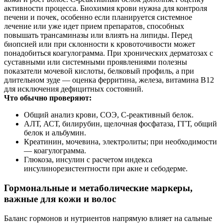
активности процесса. Биохимия крови нужна для контроля
печени и почек, особенно если планируется системное
лечение или уже идет прием препаратов, способных
повышать трансаминазы или влиять на липиды. Перед
биопсией или при склонности к кровоточивости может
понадобиться коагулограмма. При хронических дерматозах с
суставными или системными проявлениями полезны
показатели мочевой кислоты, белковый профиль, а при
длительном зуде — оценка ферритина, железа, витамина В12
для исключения дефицитных состояний.
Что обычно проверяют:
Общий анализ крови, СОЭ, С‑реактивный белок.
АЛТ, АСТ, билирубин, щелочная фосфатаза, ГГТ, общий
белок и альбумин.
Креатинин, мочевина, электролиты; при необходимости
— коагулограмма.
Глюкоза, инсулин с расчетом индекса
инсулинорезистентности при акне и себодерме.
Гормональные и метаболические маркеры,
важные для кожи и волос
Баланс гормонов и нутриентов напрямую влияет на сальные