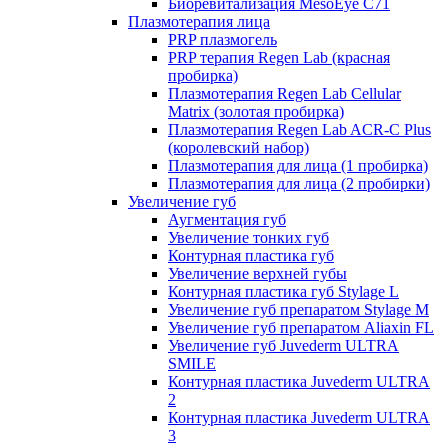
Биоревитализация MesoEye C71
Плазмотерапия лица
PRP плазмогель
PRP терапия Regen Lab (красная
пробирка)
Плазмотерапия Regen Lab Cellular
Matrix (золотая пробирка)
Плазмотерапия Regen Lab ACR-C Plus
(королевский набор)
Плазмотерапия для лица (1 пробирка)
Плазмотерапия для лица (2 пробирки)
Увеличение губ
Аугментация губ
Увеличение тонких губ
Контурная пластика губ
Увеличение верхней губы
Контурная пластика губ Stylage L
Увеличение губ препаратом Stylage M
Увеличение губ препаратом Aliaxin FL
Увеличение губ Juvederm ULTRA
SMILE
Контурная пластика Juvederm ULTRA
2
Контурная пластика Juvederm ULTRA
3