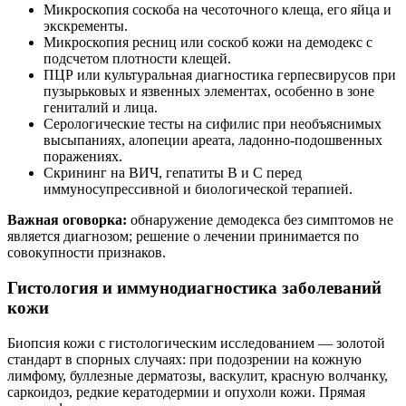
Микроскопия соскоба на чесоточного клеща, его яйца и
экскременты.
Микроскопия ресниц или соскоб кожи на демодекс с
подсчетом плотности клещей.
ПЦР или культуральная диагностика герпесвирусов при
пузырьковых и язвенных элементах, особенно в зоне
гениталий и лица.
Серологические тесты на сифилис при необъяснимых
высыпаниях, алопеции ареата, ладонно‑подошвенных
поражениях.
Скрининг на ВИЧ, гепатиты В и С перед
иммуносупрессивной и биологической терапией.
Важная оговорка:
обнаружение демодекса без симптомов не
является диагнозом; решение о лечении принимается по
совокупности признаков.
Гистология и иммунодиагностика заболеваний
кожи
Биопсия кожи с гистологическим исследованием — золотой
стандарт в спорных случаях: при подозрении на кожную
лимфому, буллезные дерматозы, васкулит, красную волчанку,
саркоидоз, редкие кератодермии и опухоли кожи. Прямая