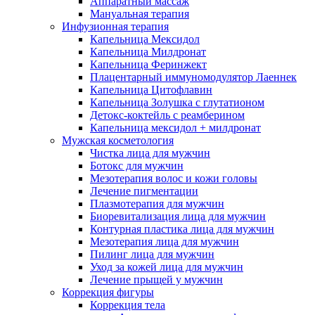
Аппаратный массаж
Мануальная терапия
Инфузионная терапия
Капельница Мексидол
Капельница Милдронат
Капельница Феринжект
Плацентарный иммуномодулятор Лаеннек
Капельница Цитофлавин
Капельница Золушка с глутатионом
Детокс-коктейль с реамберином
Капельница мексидол + милдронат
Мужская косметология
Чистка лица для мужчин
Ботокс для мужчин
Мезотерапия волос и кожи головы
Лечение пигментации
Плазмотерапия для мужчин
Биоревитализация лица для мужчин
Контурная пластика лица для мужчин
Мезотерапия лица для мужчин
Пилинг лица для мужчин
Уход за кожей лица для мужчин
Лечение прыщей у мужчин
Коррекция фигуры
Коррекция тела