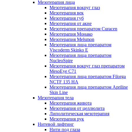
Мезотерапия лица
Мезотерапия вокруг глаз
Мезотерапия век
Мезотерапия губ
Мезотерапия от акне
Мезотерапия препаратом Curacen
Мезотерапия Монако
Мезотерапия Melsmon
Мезотерапия лица препаратом
Viscoderm Skinko E
Мезотерапия лица препаратом
NucleoSpire
Мезотерапия вокруг глаз препаратом
MesoEye С71
Мезотерапия лица препаратом Filorga
NCTF 135 HA
Мезотерапия лица препаратом Apriline
Skin Line
Мезотерапия тела
Мезотерапия живота
Мезотерапия от целлюлита
Липолитическая мезотерапия
Мезотерапия рук
Нитевой лифтинг
Нити под глаза