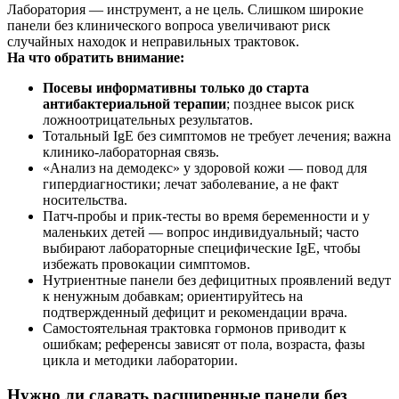
Лаборатория — инструмент, а не цель. Слишком широкие
панели без клинического вопроса увеличивают риск
случайных находок и неправильных трактовок.
На что обратить внимание:
Посевы информативны только до старта
антибактериальной терапии
; позднее высок риск
ложноотрицательных результатов.
Тотальный IgE без симптомов не требует лечения; важна
клинико‑лабораторная связь.
«Анализ на демодекс» у здоровой кожи — повод для
гипердиагностики; лечат заболевание, а не факт
носительства.
Патч‑пробы и прик‑тесты во время беременности и у
маленьких детей — вопрос индивидуальный; часто
выбирают лабораторные специфические IgE, чтобы
избежать провокации симптомов.
Нутриентные панели без дефицитных проявлений ведут
к ненужным добавкам; ориентируйтесь на
подтвержденный дефицит и рекомендации врача.
Самостоятельная трактовка гормонов приводит к
ошибкам; референсы зависят от пола, возраста, фазы
цикла и методики лаборатории.
Нужно ли сдавать расширенные панели без