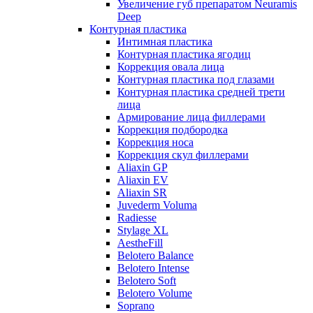
Увеличение губ препаратом Neuramis
Deep
Контурная пластика
Интимная пластика
Контурная пластика ягодиц
Коррекция овала лица
Контурная пластика под глазами
Контурная пластика средней трети
лица
Армирование лица филлерами
Коррекция подбородка
Коррекция носа
Коррекция скул филлерами
Aliaxin GP
Aliaxin EV
Aliaxin SR
Juvederm Voluma
Radiesse
Stylage XL
AestheFill
Belotero Balance
Belotero Intense
Belotero Soft
Belotero Volume
Soprano