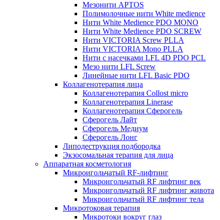
Мезонити APTOS
Полимолочные нити White medience
Нити White Medience PDO MONO
Нити White Medience PDO SCREW
Нити VICTORIA Screw PLLA
Нити VICTORIA Mono PLLA
Нити с насечками LFL 4D PDO PCL
Мезо нити LFL Screw
Линейные нити LFL Basic PDO
Коллагенотерапия лица
Коллагенотерапия Collost micro
Коллагенотерапия Linerase
Коллагенотерапия Сферогель
Сферогель Лайт
Сферогель Медиум
Сферогель Лонг
Липодеструкция подбородка
Экзосомальная терапия для лица
Аппаратная косметология
Микроигольчатый RF-лифтинг
Микроигольчатый RF лифтинг век
Микроигольчатый RF лифтинг живота
Микроигольчатый RF лифтинг тела
Микротоковая терапия
Микротоки вокруг глаз