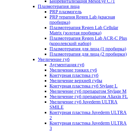
Биоревитализация MesoEye C71
Плазмотерапия лица
PRP плазмогель
PRP терапия Regen Lab (красная
пробирка)
Плазмотерапия Regen Lab Cellular
Matrix (золотая пробирка)
Плазмотерапия Regen Lab ACR-C Plus
(королевский набор)
Плазмотерапия для лица (1 пробирка)
Плазмотерапия для лица (2 пробирки)
Увеличение губ
Аугментация губ
Увеличение тонких губ
Контурная пластика губ
Увеличение верхней губы
Контурная пластика губ Stylage L
Увеличение губ препаратом Stylage M
Увеличение губ препаратом Aliaxin FL
Увеличение губ Juvederm ULTRA
SMILE
Контурная пластика Juvederm ULTRA
2
Контурная пластика Juvederm ULTRA
3