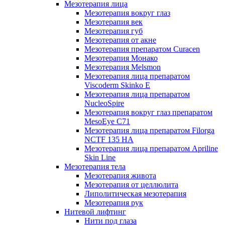
Мезотерапия лица
Мезотерапия вокруг глаз
Мезотерапия век
Мезотерапия губ
Мезотерапия от акне
Мезотерапия препаратом Curacen
Мезотерапия Монако
Мезотерапия Melsmon
Мезотерапия лица препаратом
Viscoderm Skinko E
Мезотерапия лица препаратом
NucleoSpire
Мезотерапия вокруг глаз препаратом
MesoEye С71
Мезотерапия лица препаратом Filorga
NCTF 135 HA
Мезотерапия лица препаратом Apriline
Skin Line
Мезотерапия тела
Мезотерапия живота
Мезотерапия от целлюлита
Липолитическая мезотерапия
Мезотерапия рук
Нитевой лифтинг
Нити под глаза