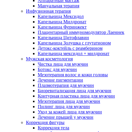
Аппаратный массаж
Мануальная терапия
Инфузионная терапия
Капельница Мексидол
Капельница Милдронат
Капельница Феринжект
Плацентарный иммуномодулятор Лаеннек
Капельница Цитофлавин
Капельница Золушка с глутатионом
Детокс-коктейль с реамберином
Капельница мексидол + милдронат
Мужская косметология
Чистка лица для мужчин
Ботокс для мужчин
Мезотерапия волос и кожи головы
Лечение пигментации
Плазмотерапия для мужчин
Биоревитализация лица для мужчин
Контурная пластика лица для мужчин
Мезотерапия лица для мужчин
Пилинг лица для мужчин
Уход за кожей лица для мужчин
Лечение прыщей у мужчин
Коррекция фигуры
Коррекция тела