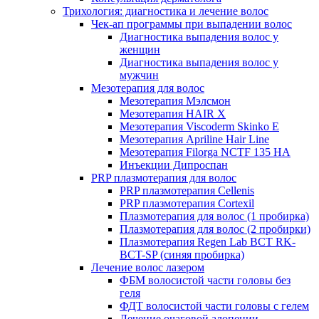
Трихология: диагностика и лечение волос
Чек-ап программы при выпадении волос
Диагностика выпадения волос у
женщин
Диагностика выпадения волос у
мужчин
Мезотерапия для волос
Мезотерапия Мэлсмон
Мезотерапия HAIR X
Мезотерапия Viscoderm Skinko E
Мезотерапия Apriline Hair Line
Мезотерапия Filorga NCTF 135 HA
Инъекции Дипроспан
PRP плазмотерапия для волос
PRP плазмотерапия Cellenis
PRP плазмотерапия Cortexil
Плазмотерапия для волос (1 пробирка)
Плазмотерапия для волос (2 пробирки)
Плазмотерапия Regen Lab BCT RK-
BCT-SP (синяя пробирка)
Лечение волос лазером
ФБМ волосистой части головы без
геля
ФДТ волосистой части головы с гелем
Лечение очаговой алопеции