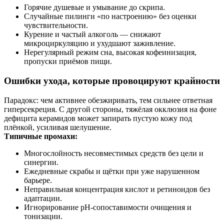
Горячие душевые и умывание до скрипа.
Случайные пилинги «по настроению» без оценки
чувствительности.
Курение и частый алкоголь — снижают
микроциркуляцию и ухудшают заживление.
Нерегулярный режим сна, высокая кофеинизация,
пропуски приёмов пищи.
Ошибки ухода, которые провоцируют крайности
Парадокс: чем активнее обезжиривать, тем сильнее ответная
гиперсекреция. С другой стороны, тяжёлая окклюзия на фоне
дефицита керамидов может запирать пустую кожу под
плёнкой, усиливая шелушение.
Типичные промахи:
Многослойность несовместимых средств без цели и
синергии.
Ежедневные скрабы и щётки при уже нарушенном
барьере.
Неправильная концентрация кислот и ретиноидов без
адаптации.
Игнорирование рН-сопоставимости очищения и
тонизации.