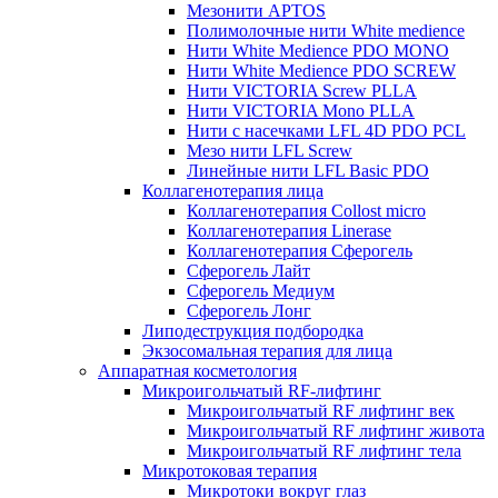
Мезонити APTOS
Полимолочные нити White medience
Нити White Medience PDO MONO
Нити White Medience PDO SCREW
Нити VICTORIA Screw PLLA
Нити VICTORIA Mono PLLA
Нити с насечками LFL 4D PDO PCL
Мезо нити LFL Screw
Линейные нити LFL Basic PDO
Коллагенотерапия лица
Коллагенотерапия Collost micro
Коллагенотерапия Linerase
Коллагенотерапия Сферогель
Сферогель Лайт
Сферогель Медиум
Сферогель Лонг
Липодеструкция подбородка
Экзосомальная терапия для лица
Аппаратная косметология
Микроигольчатый RF-лифтинг
Микроигольчатый RF лифтинг век
Микроигольчатый RF лифтинг живота
Микроигольчатый RF лифтинг тела
Микротоковая терапия
Микротоки вокруг глаз