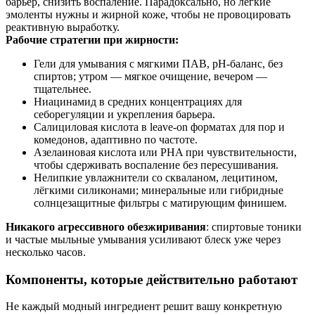
барьер, снизить воспаление. Парадоксально, но лёгкие
эмоленты нужны и жирной коже, чтобы не провоцировать
реактивную выработку.
Рабочие стратегии при жирности:
Гели для умывания с мягкими ПАВ, рН-баланс, без
спиртов; утром — мягкое очищение, вечером —
тщательнее.
Ниацинамид в средних концентрациях для
себорегуляции и укрепления барьера.
Салициловая кислота в leave‑on форматах для пор и
комедонов, адаптивно по частоте.
Азелаиновая кислота или PHA при чувствительности,
чтобы сдерживать воспаление без пересушивания.
Нелипкие увлажнители со скваланом, лецитином,
лёгкими силиконами; минеральные или гибридные
солнцезащитные фильтры с матирующим финишем.
Никакого агрессивного обезжиривания
: спиртовые тоники
и частые мыльные умывания усиливают блеск уже через
несколько часов.
Компоненты, которые действительно работают
Не каждый модный ингредиент решит вашу конкретную