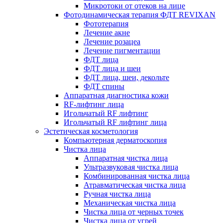
Микротоки от отеков на лице
Фотодинамическая терапия ФДТ REVIXAN
Фототерапия
Лечение акне
Лечение розацеа
Лечение пигментации
ФДТ лица
ФДТ лица и шеи
ФДТ лица, шеи, декольте
ФДТ спины
Аппаратная диагностика кожи
RF-лифтинг лица
Игольчатый RF лифтинг
Игольчатый RF лифтинг лица
Эстетическая косметология
Компьютерная дерматоскопия
Чистка лица
Аппаратная чистка лица
Ультразвуковая чистка лица
Комбинированная чистка лица
Атравматическая чистка лица
Ручная чистка лица
Механическая чистка лица
Чистка лица от черных точек
Чистка лица от угрей