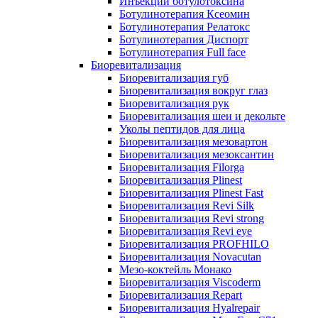
Инъекции ботулотоксина
Ботулинотерапия Ксеомин
Ботулинотерапия Релатокс
Ботулинотерапия Диспорт
Ботулинотерапия Full face
Биоревитализация
Биоревитализация губ
Биоревитализация вокруг глаз
Биоревитализация рук
Биоревитализация шеи и декольте
Уколы пептидов для лица
Биоревитализация мезовартон
Биоревитализация мезоксантин
Биоревитализация Filorga
Биоревитализация Plinest
Биоревитализация Plinest Fast
Биоревитализация Revi Silk
Биоревитализация Revi strong
Биоревитализация Revi eye
Биоревитализация PROFHILO
Биоревитализация Novacutan
Мезо-коктейль Монако
Биоревитализация Viscoderm
Биоревитализация Repart
Биоревитализация Hyalrepair