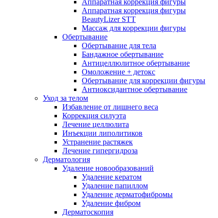
Аппаратная коррекция фигуры
Аппаратная коррекция фигуры
BeautyLizer STT
Массаж для коррекции фигуры
Обертывание
Обертывание для тела
Бандажное обертывание
Антицеллюлитное обертывание
Омоложение + детокс
Обертывание для коррекции фигуры
Антиоксидантное обертывание
Уход за телом
Избавление от лишнего веса
Коррекция силуэта
Лечение целлюлита
Инъекции липолитиков
Устранение растяжек
Лечение гипергидроза
Дерматология
Удаление новообразований
Удаление кератом
Удаление папиллом
Удаление дерматофибромы
Удаление фибром
Дерматоскопия