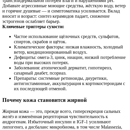
трансэпидермальной потерей влаги и нарушениями рН.
Добавьте агрессивные моющие средства, жёсткую воду, ветер
и горячие душевые — и симптоматика усиливается. Вклад
вносит и возраст: синтез керамидов падает, снижение
эстрогенов ослабляет барьер.
Ключевые триггеры сухости:
Частое использование щёлочных средств, сульфатов,
спиртов, скрабов и щёток.
Климатические факторы: низкая влажность, холодный
ветер, кондиционированный воздух.
Дефициты: омега‑3, цинк, ниацин, низкий потребление
воды при высоких потерях.
Заболевания: атопический дерматит, гипотиреоз,
сахарный диабет, псориаз.
Препараты: системные ретиноиды, диуретики,
антигистаминные, аккультурация к кортикостероидам с
их последующей отменой.
Почему кожа становится жирной
Жирная кожа — это, прежде всего, гиперсекреция сальных
желёз и изменённая рецепторная чувствительность к
андрогенам. Избыточный инсулин и IGF‑1 усиливают
липогенез, а дисбаланс микробиома, в том числе Malassezia,