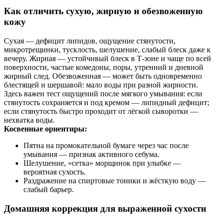
Как отличить сухую, жирную и обезвоженную
кожу
Сухая — дефицит липидов, ощущение стянутости,
микротрещинки, тусклость, шелушение, слабый блеск даже к
вечеру. Жирная — устойчивый блеск в Т‑зоне и чаще по всей
поверхности, частые комедоны, поры, утренний и дневной
жирный след. Обезвоженная — может быть одновременно
блестящей и шершавой: мало воды при разной жирности.
Здесь важен тест ощущений после мягкого умывания: если
стянутость сохраняется и под кремом — липидный дефицит;
если стянутость быстро проходит от лёгкой сыворотки —
нехватка воды.
Косвенные ориентиры:
Пятна на промокательной бумаге через час после
умывания — признак активного себума.
Шелушение, «сетка» морщинок при улыбке —
вероятная сухость.
Раздражение на спиртовые тоники и жёсткую воду —
слабый барьер.
Домашняя коррекция для выраженной сухости