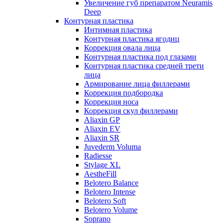
Увеличение губ препаратом Neuramis
Deep
Контурная пластика
Интимная пластика
Контурная пластика ягодиц
Коррекция овала лица
Контурная пластика под глазами
Контурная пластика средней трети
лица
Армирование лица филлерами
Коррекция подбородка
Коррекция носа
Коррекция скул филлерами
Aliaxin GP
Aliaxin EV
Aliaxin SR
Juvederm Voluma
Radiesse
Stylage XL
AestheFill
Belotero Balance
Belotero Intense
Belotero Soft
Belotero Volume
Soprano