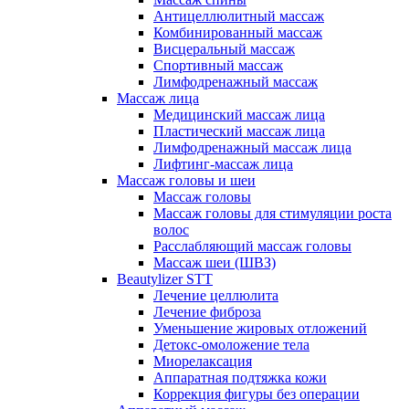
Антицеллюлитный массаж
Комбинированный массаж
Висцеральный массаж
Спортивный массаж
Лимфодренажный массаж
Массаж лица
Медицинский массаж лица
Пластический массаж лица
Лимфодренажный массаж лица
Лифтинг-массаж лица
Массаж головы и шеи
Массаж головы
Массаж головы для стимуляции роста
волос
Расслабляющий массаж головы
Массаж шеи (ШВЗ)
Beautylizer STT
Лечение целлюлита
Лечение фиброза
Уменьшение жировых отложений
Детокс-омоложение тела
Миорелаксация
Аппаратная подтяжка кожи
Коррекция фигуры без операции