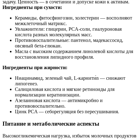
задачу. Ценность — в сочетании и допуске кожи к активам.
Ингредиенты при сухости:
Керамиды, фитосфингозин, холестерин — восполняют
межклеточный матрикс.
Увлажнители: глицерин, PCA‑соли, гиалуроновая
кислота разных молекулярных масс.
Противовоспалительные: пантенол, мадекассосид,
овсяный бета‑глюкан.
Масла с высоким содержанием линолевой кислоты для
восстановления липидного профиля.
Ингредиенты при жирности:
Ниацинамид, зеленый чай, L‑карнити́n — снижают
липогенез.
Салициловая кислота и мягкие ретиноиды для
нормализации кератинизации.
Азелаиновая кислота — антимикробно и
противовоспалительно.
Цинк PCA — себорегуляция без пересушивания.
Питание и метаболические аспекты
Высокогликемическая нагрузка, избыток молочных продуктов