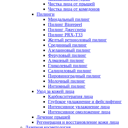
Чистка лица от прыщей
Чистка лица от комедонов
Пилинги
Миндальный пилинг
Пилинг Biorepeel
Пилинг Джесснера
Пилинг PRX-T33
Желтый ретиноловый пилинг
Срединный пилинг
Азелаиновый пилинг
Феруловый пилинг
Алмазный пилинг
Гликолевый пилинг
Салициловый пилинг
Пировиноградный пилинг
Молочный пилинг
Интимный пилинг
Уход за кожей лица
Карбокситерапия лица
Глубокое увлажнение и фейслифтинг
Интенсивное увлажнение лица
Интенсивное омоложение лица
Лечение прыщей
Регенерация и восстановление кожи лица
Лазерная косметология