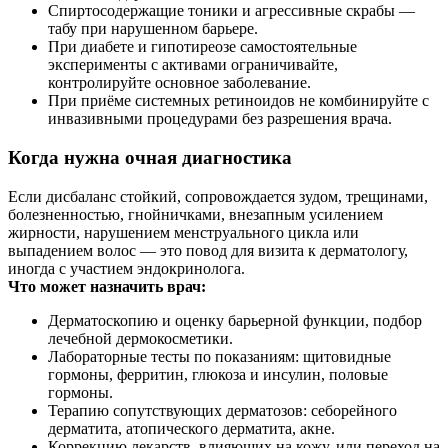
Спиртосодержащие тоники и агрессивные скрабы —
табу при нарушенном барьере.
При диабете и гипотиреозе самостоятельные
эксперименты с активами ограничивайте,
контролируйте основное заболевание.
При приёме системных ретиноидов не комбинируйте с
инвазивными процедурами без разрешения врача.
Когда нужна очная диагностика
Если дисбаланс стойкий, сопровождается зудом, трещинами,
болезненностью, гнойничками, внезапным усилением
жирности, нарушением менструального цикла или
выпадением волос — это повод для визита к дерматологу,
иногда с участием эндокринолога.
Что может назначить врач:
Дерматоскопию и оценку барьерной функции, подбор
лечебной дермокосметики.
Лабораторные тесты по показаниям: щитовидные
гормоны, ферритин, глюкоза и инсулин, половые
гормоны.
Терапию сопутствующих дерматозов: себорейного
дерматита, атопического дерматита, акне.
Коррекцию лекарств, влияющих на кожу, или переход на