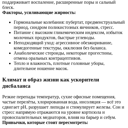
поддерживает воспаление, расширенные поры и сальный
блеск.
Факторы, усиливающие жирность:
Гормональные колебания: пубертат, предменструальный
период, синдром поликистозных яичников, стресс.
Питание с высоким гликемическим индексом, избыток
молочных продуктов, быстрые углеводы.
Неподходящий уход: агрессивное обезжиривание,
комедогенные текстуры, окклюзия без баланса.
Анаболические стероиды, некоторые прогестины,
отмена оральных контрацептивов.
Тепло и влажность, плотные головные уборы,
длительное ношение масок.
Климат и образ жизни как ускорители
дисбаланса
Резкие перепады температур, сухие офисные помещения,
частые перелёты, хлорированная вода, инсоляция — всё это
сдвигает рН, разрушает липиды и стимулирует железы. Сон и
стресс напрямую отражаются на уровне кортизола и
провоспалительных медиаторов, влияя на барьер и себум.
Привычки, которые стоит пересмотреть: