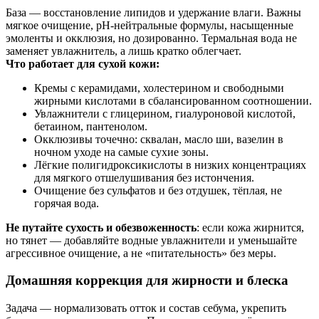
База — восстановление липидов и удержание влаги. Важны
мягкое очищение, рН‑нейтральные формулы, насыщенные
эмоленты и окклюзия, но дозированно. Термальная вода не
заменяет увлажнитель, а лишь кратко облегчает.
Что работает для сухой кожи:
Кремы с керамидами, холестерином и свободными
жирными кислотами в сбалансированном соотношении.
Увлажнители с глицерином, гиалуроновой кислотой,
бетаином, пантенолом.
Окклюзивы точечно: сквалан, масло ши, вазелин в
ночном уходе на самые сухие зоны.
Лёгкие полигидроксикислоты в низких концентрациях
для мягкого отшелушивания без истончения.
Очищение без сульфатов и без отдушек, тёплая, не
горячая вода.
Не путайте сухость и обезвоженность
: если кожа жирнится,
но тянет — добавляйте водные увлажнители и уменьшайте
агрессивное очищение, а не «питательность» без меры.
Домашняя коррекция для жирности и блеска
Задача — нормализовать отток и состав себума, укрепить