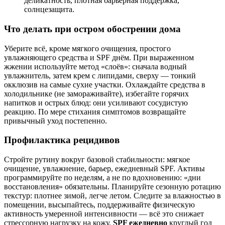
деликатность, плотная барьерная поддержка,
солнцезащита.
Что делать при остром обострении дома
Уберите всё, кроме мягкого очищения, простого
увлажняющего средства и SPF днём. При выраженном
жжении используйте метод «слоёв»: сначала водный
увлажнитель, затем крем с липидами, сверху — тонкий
окклюзив на самые сухие участки. Охлаждайте средства в
холодильнике (не замораживайте), избегайте горячих
напитков и острых блюд: они усиливают сосудистую
реакцию. По мере стихания симптомов возвращайте
привычный уход постепенно.
Профилактика рецидивов
Стройте рутину вокруг базовой стабильности: мягкое
очищение, увлажнение, барьер, ежедневный SPF. Активы
программируйте по неделям, а не по вдохновению: «дни
восстановления» обязательны. Планируйте сезонную ротацию
текстур: плотнее зимой, легче летом. Следите за влажностью в
помещении, высыпайтесь, поддерживайте физическую
активность умеренной интенсивности — всё это снижает
стрессорную нагрузку на кожу.
SPF ежедневно
круглый год