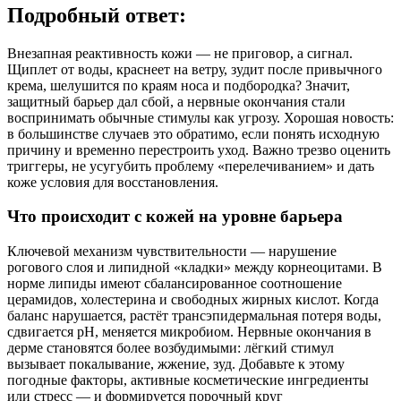
Подробный ответ:
Внезапная реактивность кожи — не приговор, а сигнал.
Щиплет от воды, краснеет на ветру, зудит после привычного
крема, шелушится по краям носа и подбородка? Значит,
защитный барьер дал сбой, а нервные окончания стали
воспринимать обычные стимулы как угрозу. Хорошая новость:
в большинстве случаев это обратимо, если понять исходную
причину и временно перестроить уход. Важно трезво оценить
триггеры, не усугубить проблему «перелечиванием» и дать
коже условия для восстановления.
Что происходит с кожей на уровне барьера
Ключевой механизм чувствительности — нарушение
рогового слоя и липидной «кладки» между корнеоцитами. В
норме липиды имеют сбалансированное соотношение
церамидов, холестерина и свободных жирных кислот. Когда
баланс нарушается, растёт трансэпидермальная потеря воды,
сдвигается pH, меняется микробиом. Нервные окончания в
дерме становятся более возбудимыми: лёгкий стимул
вызывает покалывание, жжение, зуд. Добавьте к этому
погодные факторы, активные косметические ингредиенты
или стресс — и формируется порочный круг