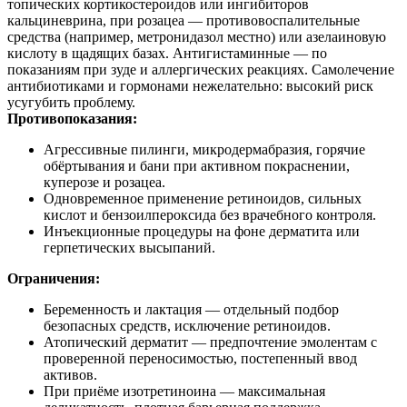
топических кортикостероидов или ингибиторов
кальциневрина, при розацеа — противовоспалительные
средства (например, метронидазол местно) или азелаиновую
кислоту в щадящих базах. Антигистаминные — по
показаниям при зуде и аллергических реакциях. Самолечение
антибиотиками и гормонами нежелательно: высокий риск
усугубить проблему.
Противопоказания:
Агрессивные пилинги, микродермабразия, горячие
обёртывания и бани при активном покраснении,
куперозе и розацеа.
Одновременное применение ретиноидов, сильных
кислот и бензоилпероксида без врачебного контроля.
Инъекционные процедуры на фоне дерматита или
герпетических высыпаний.
Ограничения:
Беременность и лактация — отдельный подбор
безопасных средств, исключение ретиноидов.
Атопический дерматит — предпочтение эмолентам с
проверенной переносимостью, постепенный ввод
активов.
При приёме изотретиноина — максимальная