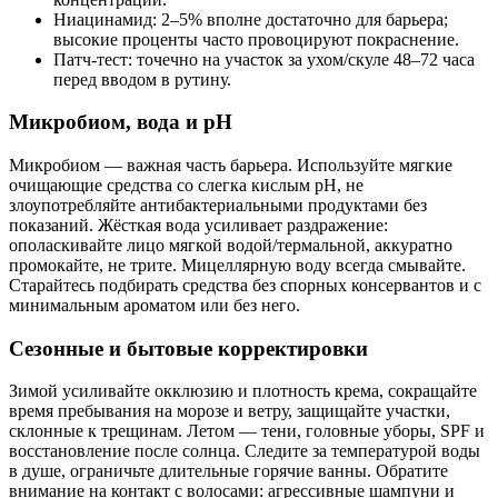
Ниацинамид: 2–5% вполне достаточно для барьера;
высокие проценты часто провоцируют покраснение.
Патч-тест: точечно на участок за ухом/скуле 48–72 часа
перед вводом в рутину.
Микробиом, вода и pH
Микробиом — важная часть барьера. Используйте мягкие
очищающие средства со слегка кислым pH, не
злоупотребляйте антибактериальными продуктами без
показаний. Жёсткая вода усиливает раздражение:
ополаскивайте лицо мягкой водой/термальной, аккуратно
промокайте, не трите. Мицеллярную воду всегда смывайте.
Старайтесь подбирать средства без спорных консервантов и с
минимальным ароматом или без него.
Сезонные и бытовые корректировки
Зимой усиливайте окклюзию и плотность крема, сокращайте
время пребывания на морозе и ветру, защищайте участки,
склонные к трещинам. Летом — тени, головные уборы, SPF и
восстановление после солнца. Следите за температурой воды
в душе, ограничьте длительные горячие ванны. Обратите
внимание на контакт с волосами: агрессивные шампуни и