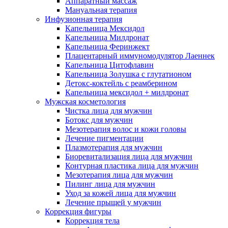
Аппаратный массаж
Мануальная терапия
Инфузионная терапия
Капельница Мексидол
Капельница Милдронат
Капельница Феринжект
Плацентарный иммуномодулятор Лаеннек
Капельница Цитофлавин
Капельница Золушка с глутатионом
Детокс-коктейль с реамберином
Капельница мексидол + милдронат
Мужская косметология
Чистка лица для мужчин
Ботокс для мужчин
Мезотерапия волос и кожи головы
Лечение пигментации
Плазмотерапия для мужчин
Биоревитализация лица для мужчин
Контурная пластика лица для мужчин
Мезотерапия лица для мужчин
Пилинг лица для мужчин
Уход за кожей лица для мужчин
Лечение прыщей у мужчин
Коррекция фигуры
Коррекция тела