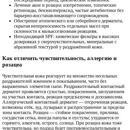
Лечение акне и розацеа: изотретиноин, топические
ретиноиды, бензоилпероксид, частые антибиотики без
барьерно-восстанавливающего сопровождения.
Обострение атопического или себорейного дерматита,
скрытая непереносимость отдельных масел при
склонности к мальассезиозным реакциям.
Неподходящий SPF: химические фильтры в высоких
дозировках у сверхчувствительных, минеральные с
абразивной текстурой у раздражённой кожи.
Как отличить чувствительность, аллергию и
розацеа
Чувствительная кожа реагирует на множество несильных
раздражителей жжением и покалыванием, часто без
выраженных элементов сыпи. Раздражительный контактный
дерматит проявляется сухостью, покраснением, шелушением
на участках контакта, реакция предсказуема и дозозависима.
Аллергический контактный дерматит — отсроченная реакция,
возможны отёк, зуд, пузырьки и распространение за пределы
зоны контакта. Розацеа — стойкое покраснение, приливы,
сосудистая сетка, иногда папулы и пустулы; ухудшается от
горячего, алкоголя, острого, солнца. При розацеа кожа тоже
чувствительна, но подход будет противовоспалительным и