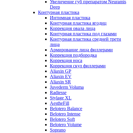
Увеличение губ препаратом Neuramis
Deep
Контурная пластика
Интимная пластика
Контурная пластика ягодиц
Коррекция овала лица
Контурная пластика под глазами
Контурная пластика средней трети
лица
Армирование лица филлерами
Коррекция подбородка
Коррекция носа
Коррекция скул филлерами
Aliaxin GP
Aliaxin EV
Aliaxin SR
Juvederm Voluma
Radiesse
Stylage XL
AestheFill
Belotero Balance
Belotero Intense
Belotero Soft
Belotero Volume
Soprano