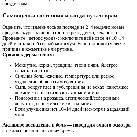
сосудистым.
Самооценка состояния и когда нужен врач
Оцените, что изменилось за последние 2–4 недели: новые
средства, курс активов, сезон, стресс, диета, лекарства.
Проведите «детокс ухода»: исключите всё новое на 10–14
дней и оставьте базовый минимум. Если становится легче —
причина в косметике или рутине.
Срочно к дерматологу:
Мокнутие, корки, трещины, гнойнички, быстрое
нарастание отёка.
Сильная боль, жжение, температура или резкое
ухудшение общего самочувствия.
Сыпь вокруг глаз и губ, трещины на веках, свистящее
дыхание, генерализованная крапивница.
Подозрение на розацеа, атопический/себорейный
дерматит, герпетические высыпания.
Если улучшения нет 10–14 дней несмотря на щадящий
уход.
Активное воспаление и боль — повод для очного осмотра
,
а не для ещё одного «слоя» крема.