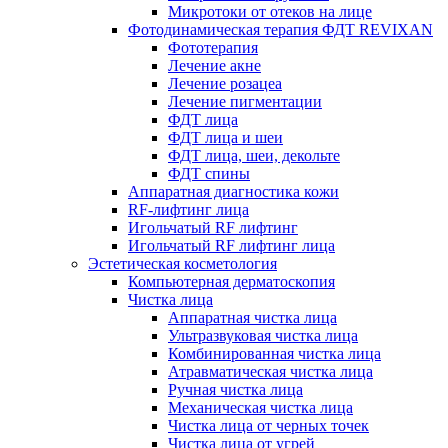
Микротоки от отеков на лице
Фотодинамическая терапия ФДТ REVIXAN
Фототерапия
Лечение акне
Лечение розацеа
Лечение пигментации
ФДТ лица
ФДТ лица и шеи
ФДТ лица, шеи, декольте
ФДТ спины
Аппаратная диагностика кожи
RF-лифтинг лица
Игольчатый RF лифтинг
Игольчатый RF лифтинг лица
Эстетическая косметология
Компьютерная дерматоскопия
Чистка лица
Аппаратная чистка лица
Ультразвуковая чистка лица
Комбинированная чистка лица
Атравматическая чистка лица
Ручная чистка лица
Механическая чистка лица
Чистка лица от черных точек
Чистка лица от угрей