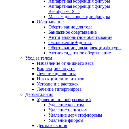
Аппаратная коррекция фигуры
Аппаратная коррекция фигуры
BeautyLizer STT
Массаж для коррекции фигуры
Обертывание
Обертывание для тела
Бандажное обертывание
Антицеллюлитное обертывание
Омоложение + детокс
Обертывание для коррекции фигуры
Антиоксидантное обертывание
Уход за телом
Избавление от лишнего веса
Коррекция силуэта
Лечение целлюлита
Инъекции липолитиков
Устранение растяжек
Лечение гипергидроза
Дерматология
Удаление новообразований
Удаление кератом
Удаление папиллом
Удаление дерматофибромы
Удаление фибром
Дерматоскопия