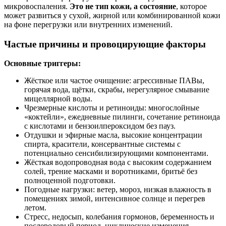
микровоспаления.
Это не тип кожи, а состояние
, которое
может развиться у сухой, жирной или комбинированной кожи
на фоне перегрузки или внутренних изменений.
Частые причины и провоцирующие факторы
Основные триггеры:
Жёсткое или частое очищение: агрессивные ПАВы,
горячая вода, щётки, скрабы, нерегулярное смывание
мицеллярной воды.
Чрезмерные кислоты и ретиноиды: многослойные
«коктейли», ежедневные пилинги, сочетание ретиноида
с кислотами и бензоилпероксидом без пауз.
Отдушки и эфирные масла, высокие концентрации
спирта, красители, консервантные системы с
потенциально сенсибилизирующими компонентами.
Жёсткая водопроводная вода с высоким содержанием
солей, трение масками и воротниками, бритьё без
полноценной подготовки.
Погодные нагрузки: ветер, мороз, низкая влажность в
помещениях зимой, интенсивное солнце и перегрев
летом.
Стресс, недосып, колебания гормонов, беременность и
послеродовый период, циклические изменения.