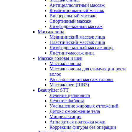
Антицеллюлитный массаж
Комбинированный массаж
Висцеральный массаж
Спортивный массаж
Лимфодренажный массаж
Массаж лица
Медицинский массаж лица
Пластический массаж лица
Лимфодренажный массаж лица
Лифтинг-массаж лица
Массаж головы и шеи
Массаж головы
Массаж головы для стимуляции роста
волос
Расслабляющий массаж головы
Массаж шеи (ШВЗ)
Beautylizer STT
Лечение целлюлита
Лечение фиброза
Уменьшение жировых отложений
Детокс-омоложение тела
Миорелаксация
Аппаратная подтяжка кожи
Коррекция фигуры без операции