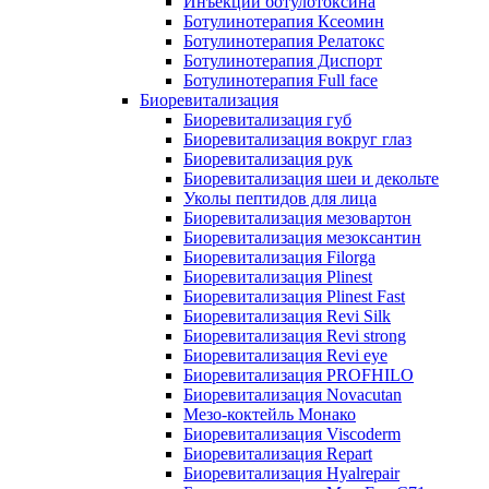
Инъекции ботулотоксина
Ботулинотерапия Ксеомин
Ботулинотерапия Релатокс
Ботулинотерапия Диспорт
Ботулинотерапия Full face
Биоревитализация
Биоревитализация губ
Биоревитализация вокруг глаз
Биоревитализация рук
Биоревитализация шеи и декольте
Уколы пептидов для лица
Биоревитализация мезовартон
Биоревитализация мезоксантин
Биоревитализация Filorga
Биоревитализация Plinest
Биоревитализация Plinest Fast
Биоревитализация Revi Silk
Биоревитализация Revi strong
Биоревитализация Revi eye
Биоревитализация PROFHILO
Биоревитализация Novacutan
Мезо-коктейль Монако
Биоревитализация Viscoderm
Биоревитализация Repart
Биоревитализация Hyalrepair