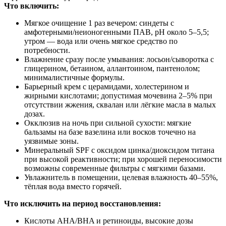
Что включить:
Мягкое очищение 1 раз вечером: синдеты с
амфотерными/неионогенными ПАВ, pH около 5–5,5;
утром — вода или очень мягкое средство по
потребности.
Влажнение сразу после умывания: лосьон/сыворотка с
глицерином, бетаином, аллантоином, пантенолом;
минималистичные формулы.
Барьерный крем с церамидами, холестерином и
жирными кислотами; допустимая мочевина 2–5% при
отсутствии жжения, сквалан или лёгкие масла в малых
дозах.
Окклюзив на ночь при сильной сухости: мягкие
бальзамы на базе вазелина или восков точечно на
уязвимые зоны.
Минеральный SPF с оксидом цинка/диоксидом титана
при высокой реактивности; при хорошей переносимости
возможны современные фильтры с мягкими базами.
Увлажнитель в помещении, целевая влажность 40–55%,
тёплая вода вместо горячей.
Что исключить на период восстановления:
Кислоты AHA/BHA и ретиноиды, высокие дозы