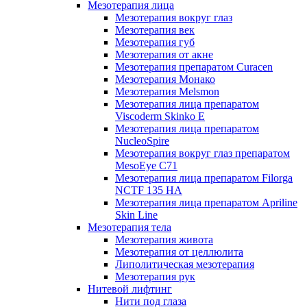
Мезотерапия лица
Мезотерапия вокруг глаз
Мезотерапия век
Мезотерапия губ
Мезотерапия от акне
Мезотерапия препаратом Curacen
Мезотерапия Монако
Мезотерапия Melsmon
Мезотерапия лица препаратом
Viscoderm Skinko E
Мезотерапия лица препаратом
NucleoSpire
Мезотерапия вокруг глаз препаратом
MesoEye С71
Мезотерапия лица препаратом Filorga
NCTF 135 HA
Мезотерапия лица препаратом Apriline
Skin Line
Мезотерапия тела
Мезотерапия живота
Мезотерапия от целлюлита
Липолитическая мезотерапия
Мезотерапия рук
Нитевой лифтинг
Нити под глаза