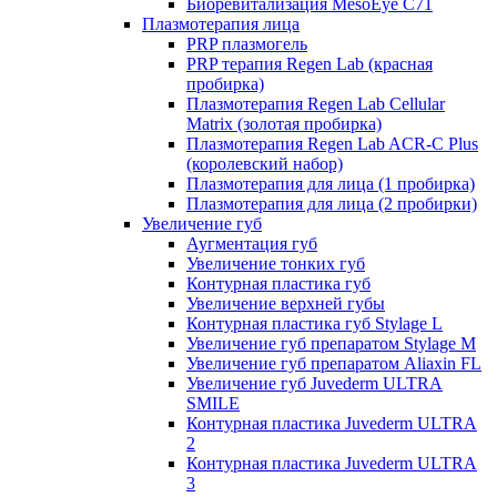
Биоревитализация MesoEye C71
Плазмотерапия лица
PRP плазмогель
PRP терапия Regen Lab (красная
пробирка)
Плазмотерапия Regen Lab Cellular
Matrix (золотая пробирка)
Плазмотерапия Regen Lab ACR-C Plus
(королевский набор)
Плазмотерапия для лица (1 пробирка)
Плазмотерапия для лица (2 пробирки)
Увеличение губ
Аугментация губ
Увеличение тонких губ
Контурная пластика губ
Увеличение верхней губы
Контурная пластика губ Stylage L
Увеличение губ препаратом Stylage M
Увеличение губ препаратом Aliaxin FL
Увеличение губ Juvederm ULTRA
SMILE
Контурная пластика Juvederm ULTRA
2
Контурная пластика Juvederm ULTRA
3