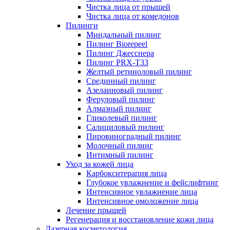
Чистка лица от прыщей
Чистка лица от комедонов
Пилинги
Миндальный пилинг
Пилинг Biorepeel
Пилинг Джесснера
Пилинг PRX-T33
Желтый ретиноловый пилинг
Срединный пилинг
Азелаиновый пилинг
Феруловый пилинг
Алмазный пилинг
Гликолевый пилинг
Салициловый пилинг
Пировиноградный пилинг
Молочный пилинг
Интимный пилинг
Уход за кожей лица
Карбокситерапия лица
Глубокое увлажнение и фейслифтинг
Интенсивное увлажнение лица
Интенсивное омоложение лица
Лечение прыщей
Регенерация и восстановление кожи лица
Лазерная косметология