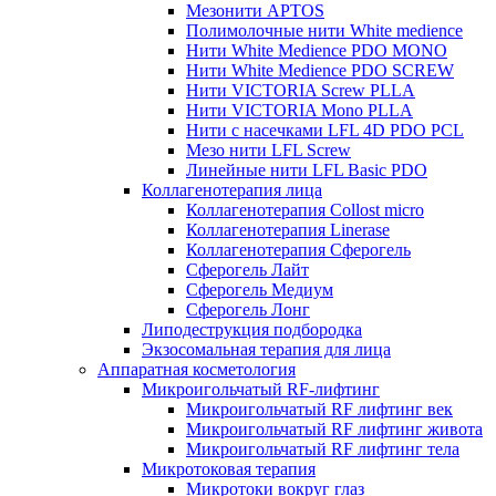
Мезонити APTOS
Полимолочные нити White medience
Нити White Medience PDO MONO
Нити White Medience PDO SCREW
Нити VICTORIA Screw PLLA
Нити VICTORIA Mono PLLA
Нити с насечками LFL 4D PDO PCL
Мезо нити LFL Screw
Линейные нити LFL Basic PDO
Коллагенотерапия лица
Коллагенотерапия Collost micro
Коллагенотерапия Linerase
Коллагенотерапия Сферогель
Сферогель Лайт
Сферогель Медиум
Сферогель Лонг
Липодеструкция подбородка
Экзосомальная терапия для лица
Аппаратная косметология
Микроигольчатый RF-лифтинг
Микроигольчатый RF лифтинг век
Микроигольчатый RF лифтинг живота
Микроигольчатый RF лифтинг тела
Микротоковая терапия
Микротоки вокруг глаз