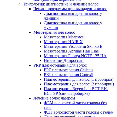
Трихология: диагностика и лечение волос
Чек-ап программы при выпадении волос
Диагностика выпадения волос у
женщин
Диагностика выпадения волос у
мужчин
Мезотерапия для волос
Мезотерапия Мэлсмон
Мезотерапия HAIR X
Мезотерапия Viscoderm Skinko E
Мезотерапия Apriline Hair Line
Мезотерапия Filorga NCTF 135 HA
Инъекции Дипроспан
PRP плазмотерапия для волос
PRP плазмотерапия Cellenis
PRP плазмотерапия Cortexil
Плазмотерапия для волос (1 пробирка)
Плазмотерапия для волос (2 пробирки)
Плазмотерапия Regen Lab BCT RK-
BCT-SP (синяя пробирка)
Лечение волос лазером
ФБМ волосистой части головы без
геля
ФДТ волосистой части головы с гелем
Лечение очаговой алопеции