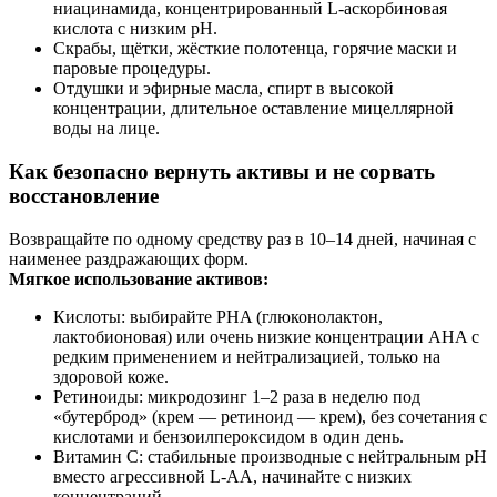
ниацинамида, концентрированный L-аскорбиновая
кислота с низким pH.
Скрабы, щётки, жёсткие полотенца, горячие маски и
паровые процедуры.
Отдушки и эфирные масла, спирт в высокой
концентрации, длительное оставление мицеллярной
воды на лице.
Как безопасно вернуть активы и не сорвать
восстановление
Возвращайте по одному средству раз в 10–14 дней, начиная с
наименее раздражающих форм.
Мягкое использование активов:
Кислоты: выбирайте PHA (глюконолактон,
лактобионовая) или очень низкие концентрации AHA с
редким применением и нейтрализацией, только на
здоровой коже.
Ретиноиды: микродозинг 1–2 раза в неделю под
«бутерброд» (крем — ретиноид — крем), без сочетания с
кислотами и бензоилпероксидом в один день.
Витамин C: стабильные производные с нейтральным pH
вместо агрессивной L-AA, начинайте с низких
концентраций.