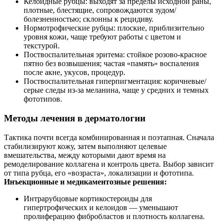
Келоидные рубцы: выходят за пределы исходной раны,
плотные, блестящие, сопровождаются зудом/
болезненностью; склонны к рецидиву.
Нормотрофические рубцы: плоские, приблизительно
уровня кожи, чаще требуют работы с цветом и
текстурой.
Поствоспалительная эритема: стойкое розово‑красное
пятно без возвышения; частая «память» воспаления
после акне, укусов, процедур.
Поствоспалительная гиперпигментация: коричневые/
серые следы из-за меланина, чаще у средних и темных
фототипов.
Методы лечения в дерматологии
Тактика почти всегда комбинированная и поэтапная. Сначала
стабилизируют кожу, затем выполняют целевые
вмешательства, между которыми дают время на
ремоделирование коллагена и контроль цвета. Выбор зависит
от типа рубца, его «возраста», локализации и фототипа.
Инъекционные и медикаментозные решения:
Интрарубцовые кортикостероиды для
гипертрофических и келоидов — уменьшают
пролиферацию фибробластов и плотность коллагена.