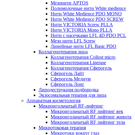
Мезонити APTOS
Полимолочные нити White medience
Нити White Medience PDO MONO
Нити White Medience PDO SCREW
Нити VICTORIA Screw PLLA
Нити VICTORIA Mono PLLA
Нити с насечками LFL 4D PDO PCL
Мезо нити LFL Screw
Линейные нити LFL Basic PDO
Коллагенотерапия лица
Коллагенотерапия Collost micro
Коллагенотерапия Linerase
Коллагенотерапия Сферогель
Сферогель Лайт
Сферогель Медиум
Сферогель Лонг
Липодеструкция подбородка
Экзосомальная терапия для лица
Аппаратная косметология
Микроигольчатый RF-лифтинг
Микроигольчатый RF лифтинг век
Микроигольчатый RF лифтинг живота
Микроигольчатый RF лифтинг тела
Микротоковая терапия
Микротоки вокруг глаз