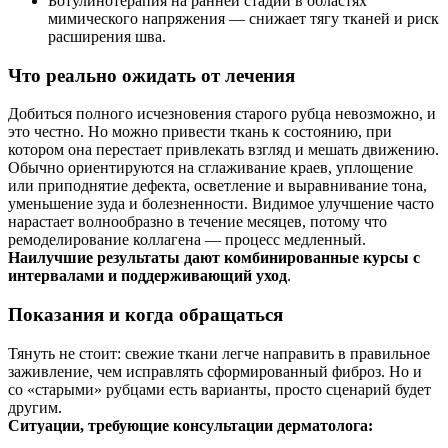
Ботулинотерапия на ранней стадии в областях
мимического напряжения — снижает тягу тканей и риск
расширения шва.
Что реально ожидать от лечения
Добиться полного исчезновения старого рубца невозможно, и
это честно. Но можно привести ткань к состоянию, при
котором она перестает привлекать взгляд и мешать движению.
Обычно ориентируются на сглаживание краев, уплощение
или приподнятие дефекта, осветление и выравнивание тона,
уменьшение зуда и болезненности. Видимое улучшение часто
нарастает волнообразно в течение месяцев, потому что
ремоделирование коллагена — процесс медленный.
Наилучшие результаты дают комбинированные курсы с
интервалами и поддерживающий уход
.
Показания и когда обращаться
Тянуть не стоит: свежие ткани легче направить в правильное
заживление, чем исправлять сформированный фиброз. Но и
со «старыми» рубцами есть варианты, просто сценарий будет
другим.
Ситуации, требующие консультации дерматолога: