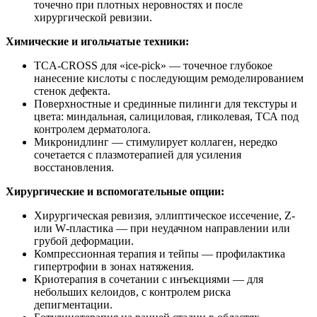
точечно при плотных неровностях и после
хирургической ревизии.
Химические и игольчатые техники:
TCA‑CROSS для «ice‑pick» — точечное глубокое
нанесение кислоты с последующим ремоделированием
стенок дефекта.
Поверхностные и срединные пилинги для текстуры и
цвета: миндальная, салициловая, гликолевая, ТСА под
контролем дерматолога.
Микронидлинг — стимулирует коллаген, нередко
сочетается с плазмотерапией для усиления
восстановления.
Хирургические и вспомогательные опции:
Хирургическая ревизия, эллиптическое иссечение, Z‑
или W‑пластика — при неудачном направлении или
грубой деформации.
Компрессионная терапия и тейпы — профилактика
гипертрофии в зонах натяжения.
Криотерапия в сочетании с инъекциями — для
небольших келоидов, с контролем риска
депигментации.