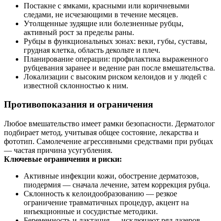
Постакне с ямками, красными или коричневыми
следами, не исчезающими в течение месяцев.
Утолщенные зудящие или болезненные рубцы,
активный рост за пределы раны.
Рубцы в функциональных зонах: веки, губы, суставы,
грудная клетка, область декольте и плеч.
Планирование операции: профилактика выраженного
рубцевания заранее и ведение ран после вмешательства.
Локализации с высоким риском келоидов и у людей с
известной склонностью к ним.
Противопоказания и ограничения
Любое вмешательство имеет рамки безопасности. Дерматолог
подбирает метод, учитывая общее состояние, лекарства и
фототип. Самолечение агрессивными средствами при рубцах
— частая причина усугубления.
Ключевые ограничения и риски:
Активные инфекции кожи, обострение дерматозов,
пиодермия — сначала лечение, затем коррекция рубца.
Склонность к келоидообразованию — резкое
ограничение травматичных процедур, акцент на
инъекционные и сосудистые методики.
Беременность и лактация — исключают ряд лазеров,