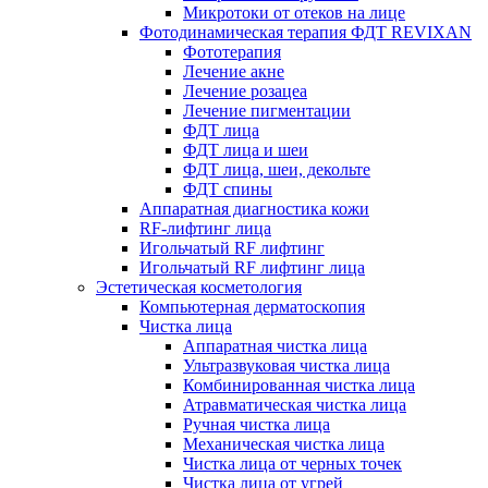
Микротоки от отеков на лице
Фотодинамическая терапия ФДТ REVIXAN
Фототерапия
Лечение акне
Лечение розацеа
Лечение пигментации
ФДТ лица
ФДТ лица и шеи
ФДТ лица, шеи, декольте
ФДТ спины
Аппаратная диагностика кожи
RF-лифтинг лица
Игольчатый RF лифтинг
Игольчатый RF лифтинг лица
Эстетическая косметология
Компьютерная дерматоскопия
Чистка лица
Аппаратная чистка лица
Ультразвуковая чистка лица
Комбинированная чистка лица
Атравматическая чистка лица
Ручная чистка лица
Механическая чистка лица
Чистка лица от черных точек
Чистка лица от угрей