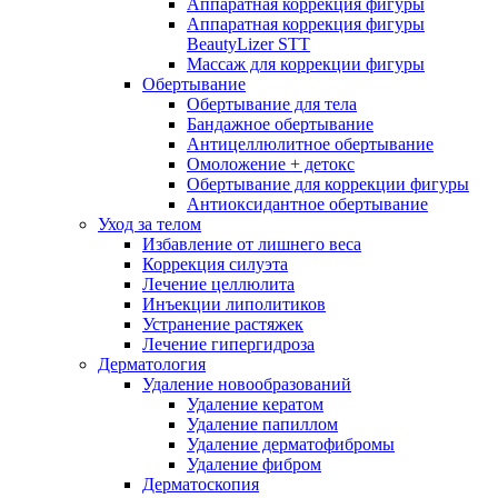
Аппаратная коррекция фигуры
Аппаратная коррекция фигуры
BeautyLizer STT
Массаж для коррекции фигуры
Обертывание
Обертывание для тела
Бандажное обертывание
Антицеллюлитное обертывание
Омоложение + детокс
Обертывание для коррекции фигуры
Антиоксидантное обертывание
Уход за телом
Избавление от лишнего веса
Коррекция силуэта
Лечение целлюлита
Инъекции липолитиков
Устранение растяжек
Лечение гипергидроза
Дерматология
Удаление новообразований
Удаление кератом
Удаление папиллом
Удаление дерматофибромы
Удаление фибром
Дерматоскопия