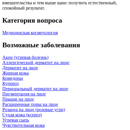
вмешательства и тем выше шанс получить естественный,
спокойный результат.
Категория вопроса
Медицинская косметология
Возможные заболевания
Акне (угревая болезнь)
Аллергический дерматит на лице
Дерматит на лице
Жирная кожа
Комедоны
Купероз
Периоральный дерматит на лице
Пигментация на лице
Прыщи на лице
Расширенные поры на лице
Розацеа на лице (розовые угри)
Сухая кожа (ксероз)
Угревая сыпь
Чувствительная кожа