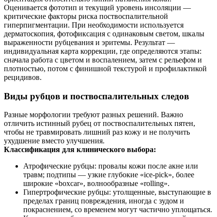
Оценивается фототип и текущий уровень инсоляции —
критические факторы риска поствоспалительной
гиперпигментации. При необходимости используется
дерматоскопия, фотофиксация с одинаковым светом, шкалы
выраженности рубцевания и эритемы. Результат —
индивидуальная карта коррекции, где определяются этапы:
сначала работа с цветом и воспалением, затем с рельефом и
плотностью, потом с финишной текстурой и профилактикой
рецидивов.
Виды рубцов и поствоспалительных следов
Разные морфологии требуют разных решений. Важно
отличить истинный рубец от поствоспалительных пятен,
чтобы не травмировать лишний раз кожу и не получить
ухудшение вместо улучшения.
Классификация для клинического выбора:
Атрофические рубцы: провалы кожи после акне или
травм; подтипы — узкие глубокие «ice‑pick», более
широкие «boxcar», волнообразные «rolling».
Гипертрофические рубцы: утолщенные, выступающие в
пределах границ повреждения, иногда с зудом и
покраснением, со временем могут частично уплощаться.