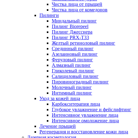
Чистка лица от прыщей
Чистка лица от комедонов
Пилинги
Миндальный пилинг
Пилинг Biorepeel
Пилинг Джесснера
Пилинг PRX-T33
Желтый ретиноловый пилинг
Срединный пилинг
Азелаиновый пилинг
Феруловый пилинг
Алмазный пилинг
Гликолевый пилинг
Салициловый пилинг
Пировиноградный пилинг
Молочный пилинг
Интимный пилинг
Уход за кожей лица
Карбокситерапия лица
Глубокое увлажнение и фейслифтинг
Интенсивное увлажнение лица
Интенсивное омоложение лица
Лечение прыщей
Регенерация и восстановление кожи лица
Лазерная косметология