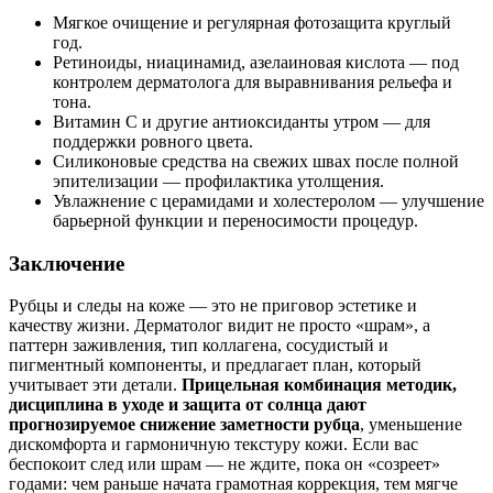
Мягкое очищение и регулярная фотозащита круглый
год.
Ретиноиды, ниацинамид, азелаиновая кислота — под
контролем дерматолога для выравнивания рельефа и
тона.
Витамин С и другие антиоксиданты утром — для
поддержки ровного цвета.
Силиконовые средства на свежих швах после полной
эпителизации — профилактика утолщения.
Увлажнение с церамидами и холестеролом — улучшение
барьерной функции и переносимости процедур.
Заключение
Рубцы и следы на коже — это не приговор эстетике и
качеству жизни. Дерматолог видит не просто «шрам», а
паттерн заживления, тип коллагена, сосудистый и
пигментный компоненты, и предлагает план, который
учитывает эти детали.
Прицельная комбинация методик,
дисциплина в уходе и защита от солнца дают
прогнозируемое снижение заметности рубца
, уменьшение
дискомфорта и гармоничную текстуру кожи. Если вас
беспокоит след или шрам — не ждите, пока он «созреет»
годами: чем раньше начата грамотная коррекция, тем мягче