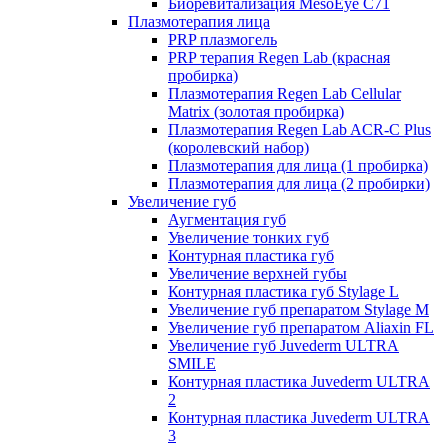
Биоревитализация MesoEye C71
Плазмотерапия лица
PRP плазмогель
PRP терапия Regen Lab (красная
пробирка)
Плазмотерапия Regen Lab Cellular
Matrix (золотая пробирка)
Плазмотерапия Regen Lab ACR-C Plus
(королевский набор)
Плазмотерапия для лица (1 пробирка)
Плазмотерапия для лица (2 пробирки)
Увеличение губ
Аугментация губ
Увеличение тонких губ
Контурная пластика губ
Увеличение верхней губы
Контурная пластика губ Stylage L
Увеличение губ препаратом Stylage M
Увеличение губ препаратом Aliaxin FL
Увеличение губ Juvederm ULTRA
SMILE
Контурная пластика Juvederm ULTRA
2
Контурная пластика Juvederm ULTRA
3