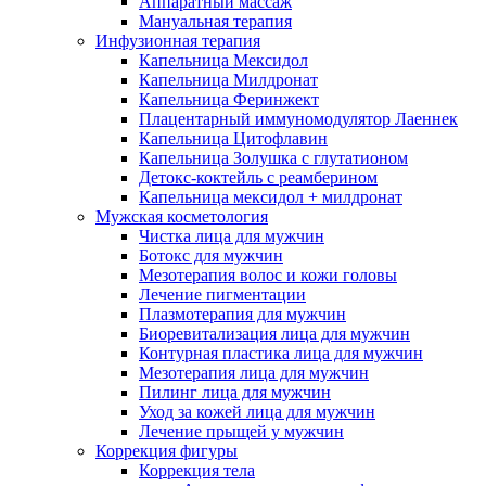
Аппаратный массаж
Мануальная терапия
Инфузионная терапия
Капельница Мексидол
Капельница Милдронат
Капельница Феринжект
Плацентарный иммуномодулятор Лаеннек
Капельница Цитофлавин
Капельница Золушка с глутатионом
Детокс-коктейль с реамберином
Капельница мексидол + милдронат
Мужская косметология
Чистка лица для мужчин
Ботокс для мужчин
Мезотерапия волос и кожи головы
Лечение пигментации
Плазмотерапия для мужчин
Биоревитализация лица для мужчин
Контурная пластика лица для мужчин
Мезотерапия лица для мужчин
Пилинг лица для мужчин
Уход за кожей лица для мужчин
Лечение прыщей у мужчин
Коррекция фигуры
Коррекция тела