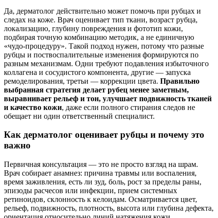
Да, дерматолог действительно может помочь при рубцах и
следах на коже. Врач оценивает тип ткани, возраст рубца,
локализацию, глубину повреждения и фототип кожи,
подбирая точную комбинацию методик, а не единичную
«чудо‑процедуру». Такой подход нужен, потому что разные
рубцы и поствоспалительные изменения формируются по
разным механизмам. Одни требуют подавления избыточного
коллагена и сосудистого компонента, другие — запуска
ремоделирования, третьи — коррекции цвета.
Правильно
выбранная стратегия делает рубец менее заметным,
выравнивает рельеф и тон, улучшает подвижность тканей
и качество кожи
, даже если полного стирания следов не
обещает ни один ответственный специалист.
Как дерматолог оценивает рубцы и почему это
важно
Первичная консультация — это не просто взгляд на шрам.
Врач собирает анамнез: причина травмы или воспаления,
время заживления, есть ли зуд, боль, рост за пределы раны,
эпизоды расчесов или инфекции, прием системных
ретиноидов, склонность к келоидам. Осматривается цвет,
рельеф, подвижность, плотность, высота или глубина дефекта,
ориентация относительно линий натяжения кожи.