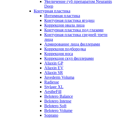
Увеличение губ препаратом Neuramis
Deep
Контурная пластика
Интимная пластика
Контурная пластика ягодиц
Коррекция овала лица
Контурная пластика под глазами
Контурная пластика средней трети
лица
Армирование лица филлерами
Коррекция подбородка
Коррекция носа
Коррекция скул филлерами
Aliaxin GP
Aliaxin EV
Aliaxin SR
Juvederm Voluma
Radiesse
Stylage XL
AestheFill
Belotero Balance
Belotero Intense
Belotero Soft
Belotero Volume
Soprano