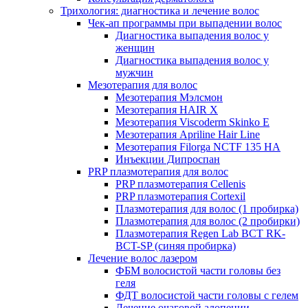
Трихология: диагностика и лечение волос
Чек-ап программы при выпадении волос
Диагностика выпадения волос у
женщин
Диагностика выпадения волос у
мужчин
Мезотерапия для волос
Мезотерапия Мэлсмон
Мезотерапия HAIR X
Мезотерапия Viscoderm Skinko E
Мезотерапия Apriline Hair Line
Мезотерапия Filorga NCTF 135 HA
Инъекции Дипроспан
PRP плазмотерапия для волос
PRP плазмотерапия Cellenis
PRP плазмотерапия Cortexil
Плазмотерапия для волос (1 пробирка)
Плазмотерапия для волос (2 пробирки)
Плазмотерапия Regen Lab BCT RK-
BCT-SP (синяя пробирка)
Лечение волос лазером
ФБМ волосистой части головы без
геля
ФДТ волосистой части головы с гелем
Лечение очаговой алопеции