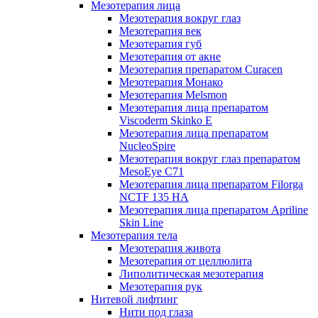
Мезотерапия лица
Мезотерапия вокруг глаз
Мезотерапия век
Мезотерапия губ
Мезотерапия от акне
Мезотерапия препаратом Curacen
Мезотерапия Монако
Мезотерапия Melsmon
Мезотерапия лица препаратом
Viscoderm Skinko E
Мезотерапия лица препаратом
NucleoSpire
Мезотерапия вокруг глаз препаратом
MesoEye С71
Мезотерапия лица препаратом Filorga
NCTF 135 HA
Мезотерапия лица препаратом Apriline
Skin Line
Мезотерапия тела
Мезотерапия живота
Мезотерапия от целлюлита
Липолитическая мезотерапия
Мезотерапия рук
Нитевой лифтинг
Нити под глаза