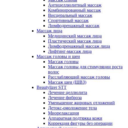
Антицеллюлитный массаж
Комбинированный массаж
Висцеральный массаж
Спортивный массаж
Лимфодренажный массаж
Массаж лица
Медицинский массаж лица
Пластический массаж лица
Лимфодренажный массаж лица
Лифтинг-массаж лица
Массаж головы и шеи
Массаж головы
Массаж головы для стимуляции роста
волос
Расслабляющий массаж головы
Массаж шеи (ШВЗ)
Beautylizer STT
Лечение целлюлита
Лечение фиброза
Уменьшение жировых отложений
Детокс-омоложение тела
Миорелаксация
Аппаратная подтяжка кожи
Коррекция фигуры без операции