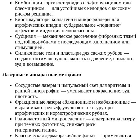
Комбинации кортикостероидов с 5‑фторурацилом или
блеомицином — для устойчивых келоидов с высоким
риском рецидива.
Биостимуляторы коллагена и микрофиллеры для
атрофических впадин: субдермальное «поднятие»
дефектов и индукция неоколлагенеза.
Субцизия — механическое рассечение фиброзных тяжей
под rolling‑рубцами с последующим заполнением или
стимуляцией.
Силиконовые гели и пластыри для свежих рубцов —
создают оптимальную влажность и давление, снижают
зуд и возвышение.
Лазерные и аппаратные методики:
Сосудистые лазеры и импульсный свет для эритемы и
ранней гипертрофии — уменьшают покраснение, зуд,
плотность.
Фракционные лазеры абляционные и неабляционные —
выравнивают рельеф, улучшают текстуру при
атрофических и нормотрофических рубцах.
Радиочастотный микронеделинг — альтернатива лазеру
при темных фототипах, снижает риск
гиперпигментации.
Классическая дермабразия/шлифовки — применяются