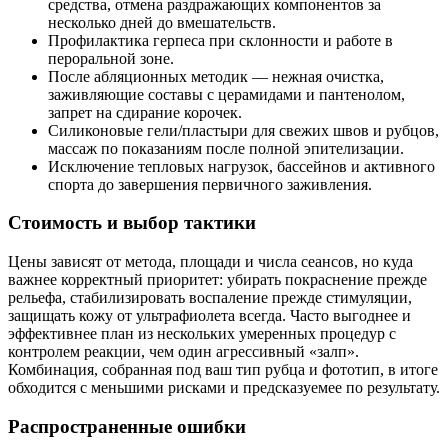
средства, отмена раздражающих компонентов за
несколько дней до вмешательств.
Профилактика герпеса при склонности и работе в
пероральной зоне.
После абляционных методик — нежная очистка,
заживляющие составы с церамидами и пантенолом,
запрет на сдирание корочек.
Силиконовые гели/пластыри для свежих швов и рубцов,
массаж по показаниям после полной эпителизации.
Исключение тепловых нагрузок, бассейнов и активного
спорта до завершения первичного заживления.
Стоимость и выбор тактики
Цены зависят от метода, площади и числа сеансов, но куда
важнее корректный приоритет: убирать покраснение прежде
рельефа, стабилизировать воспаление прежде стимуляции,
защищать кожу от ультрафиолета всегда. Часто выгоднее и
эффективнее план из нескольких умеренных процедур с
контролем реакции, чем один агрессивный «залп».
Комбинация, собранная под ваш тип рубца и фототип, в итоге
обходится с меньшими рисками и предсказуемее по результату.
Распространенные ошибки