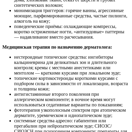
синтетических волокон;
минимизация триггеров: горячие ванны, агрессивные
моющие, парфюмированные средства, частые пилинги,
алкоголь на кожу;
поведенческие приёмы: охлаждающие компрессы,
коротко остриженные ногти, «антизудовые» паттерны
— надавливание вместо расчесывания.
Медицинская терапия по назначению дерматолога:
нестероидные топические средства: ингибиторы
кальциневрина для деликатных зон и длительного
контроля; кремы с местными анестетиками или
ментолом — краткими курсами при локальном зуде;
топические кортикостероиды короткими курсами с
подбором силы в зависимости от локализации, возраста
и толщины кожи;
антигистаминные второго поколения при
аллергическом компоненте; в ночное время могут
использоваться седативные варианты по показаниям;
фототерапия узкополосным спектром при атопическом
дерматите, уремическом и идиопатическом зуде;
системные средства адресно: габапентин или
прегабалин при нейропатическом зуде; СИОЗС/
СИОЗСН при психогенном компоненте; препараты для