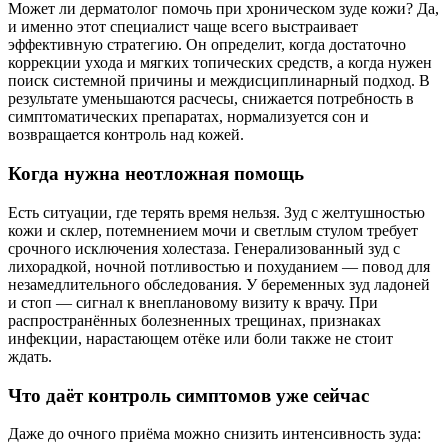
Может ли дерматолог помочь при хроническом зуде кожи? Да,
и именно этот специалист чаще всего выстраивает
эффективную стратегию. Он определит, когда достаточно
коррекции ухода и мягких топических средств, а когда нужен
поиск системной причины и междисциплинарный подход. В
результате уменьшаются расчесы, снижается потребность в
симптоматических препаратах, нормализуется сон и
возвращается контроль над кожей.
Когда нужна неотложная помощь
Есть ситуации, где терять время нельзя. Зуд с желтушностью
кожи и склер, потемнением мочи и светлым стулом требует
срочного исключения холестаза. Генерализованный зуд с
лихорадкой, ночной потливостью и похуданием — повод для
незамедлительного обследования. У беременных зуд ладоней
и стоп — сигнал к внеплановому визиту к врачу. При
распространённых болезненных трещинах, признаках
инфекции, нарастающем отёке или боли также не стоит
ждать.
Что даёт контроль симптомов уже сейчас
Даже до очного приёма можно снизить интенсивность зуда: