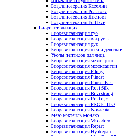
Инъекции ботулотоксина
Ботулинотерапия Ксеомин
Ботулинотерапия Релатокс
Ботулинотерапия Диспорт
Ботулинотерапия Full face
Биоревитализация
Биоревитализация губ
Биоревитализация вокруг глаз
Биоревитализация рук
Биоревитализация шеи и декольте
Уколы пептидов для лица
Биоревитализация мезовартон
Биоревитализация мезоксантин
Биоревитализация Filorga
Биоревитализация Plinest
Биоревитализация Plinest Fast
Биоревитализация Revi Silk
Биоревитализация Revi strong
Биоревитализация Revi eye
Биоревитализация PROFHILO
Биоревитализация Novacutan
Мезо-коктейль Монако
Биоревитализация Viscoderm
Биоревитализация Repart
Биоревитализация Hyalrepair