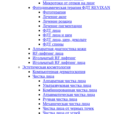
Микротоки от отеков на лице
Фотодинамическая терапия ФДТ REVIXAN
Фототерапия
Лечение акне
Лечение розацеа
Лечение пигментации
ФДТ лица
ФДТ лица и шеи
ФДТ лица, шеи, декольте
ФДТ спины
Аппаратная диагностика кожи
RF-лифтинг лица
Игольчатый RF лифтинг
Игольчатый RF лифтинг лица
Эстетическая косметология
Компьютерная дерматоскопия
Чистка лица
Аппаратная чистка лица
Ультразвуковая чистка лица
Комбинированная чистка лица
Атравматическая чистка лица
Ручная чистка лица
Механическая чистка лица
Чистка лица от черных точек
Чистка лица от угрей