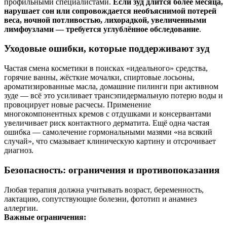
профильными специалистами.
Если зуд длится более месяца,
нарушает сон или сопровождается необъяснимой потерей
веса, ночной потливостью, лихорадкой, увеличенными
лимфоузлами — требуется углублённое обследование
.
Уходовые ошибки, которые поддерживают зуд
Частая смена косметики в поисках «идеального» средства,
горячие ванны, жёсткие мочалки, спиртовые лосьоны,
ароматизированные масла, домашние пилинги при активном
зуде — всё это усиливает трансэпидермальную потерю воды и
провоцирует новые расчесы. Применение
многокомпонентных кремов с отдушками и консервантами
увеличивает риск контактного дерматита. Ещё одна частая
ошибка — самолечение гормональными мазями «на всякий
случай», что смазывает клиническую картину и отсрочивает
диагноз.
Безопасность: ограничения и противопоказания
Любая терапия должна учитывать возраст, беременность,
лактацию, сопутствующие болезни, фототип и анамнез
аллергии.
Важные ограничения: