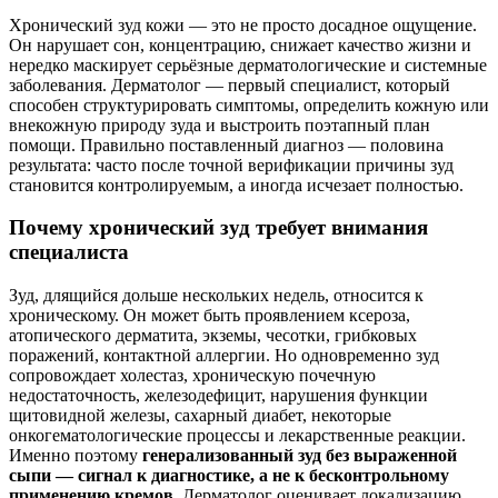
Хронический зуд кожи — это не просто досадное ощущение.
Он нарушает сон, концентрацию, снижает качество жизни и
нередко маскирует серьёзные дерматологические и системные
заболевания. Дерматолог — первый специалист, который
способен структурировать симптомы, определить кожную или
внекожную природу зуда и выстроить поэтапный план
помощи. Правильно поставленный диагноз — половина
результата: часто после точной верификации причины зуд
становится контролируемым, а иногда исчезает полностью.
Почему хронический зуд требует внимания
специалиста
Зуд, длящийся дольше нескольких недель, относится к
хроническому. Он может быть проявлением ксероза,
атопического дерматита, экземы, чесотки, грибковых
поражений, контактной аллергии. Но одновременно зуд
сопровождает холестаз, хроническую почечную
недостаточность, железодефицит, нарушения функции
щитовидной железы, сахарный диабет, некоторые
онкогематологические процессы и лекарственные реакции.
Именно поэтому
генерализованный зуд без выраженной
сыпи — сигнал к диагностике, а не к бесконтрольному
применению кремов
. Дерматолог оценивает локализацию,