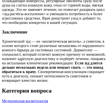
охлаждающие компрессы, регулярные эмоленты сразу после
душа на слегка влажную кожу, отказ от горячей воды, мягкая
одежда. Это не заменяет лечение, но помогает разорвать цикл
«зуд‑расчёсы‑воспаление» и уменьшить потребность в более
агрессивных средствах. Врач донастроит уход и добавит то,
что необходимо конкретно в вашей ситуации.
Заключение
Хронический зуд — не «косметическая мелочь», а симптом, в
основе которого стоят различные механизмы от нарушенного
кожного барьера до системных состояний. Дерматолог —
специалист, который отличит кожную причину от внекожной,
назначит адресную диагностику и подберёт лечение, опираясь
на актуальные клинические рекомендации.
Если зуд длится
дольше нескольких недель или мешает спать — это повод
обратиться к врачу
. Своевременная консультация сокращает
путь к диагнозу, снижает интенсивность симптомов и
возвращает качество жизни.
Категория вопроса
Медицинская косметология