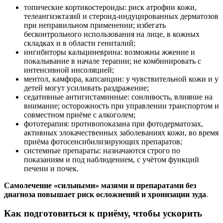
топические кортикостероиды: риск атрофии кожи,
телеангиэктазий и стероид‑индуцированных дерматозов
при неправильном применении; избегать
бесконтрольного использования на лице, в кожных
складках и в области гениталий;
ингибиторы кальциневрина: возможны жжение и
покалывание в начале терапии; не комбинировать с
интенсивной инсоляцией;
ментол, камфора, капсаицин: у чувствительной кожи и у
детей могут усиливать раздражение;
седативные антигистаминные: сонливость, влияние на
внимание; осторожность при управлении транспортом и
совместном приёме с алкоголем;
фототерапия: противопоказана при фотодерматозах,
активных злокачественных заболеваниях кожи, во время
приёма фотосенсибилизирующих препаратов;
системные препараты: назначаются строго по
показаниям и под наблюдением, с учётом функций
печени и почек.
Самолечение «сильными» мазями и препаратами без
диагноза повышает риск осложнений и хронизации зуда
.
Как подготовиться к приёму, чтобы ускорить