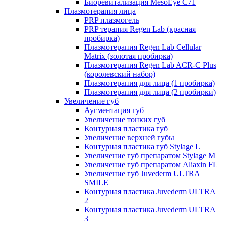
Биоревитализация MesoEye C71
Плазмотерапия лица
PRP плазмогель
PRP терапия Regen Lab (красная
пробирка)
Плазмотерапия Regen Lab Cellular
Matrix (золотая пробирка)
Плазмотерапия Regen Lab ACR-C Plus
(королевский набор)
Плазмотерапия для лица (1 пробирка)
Плазмотерапия для лица (2 пробирки)
Увеличение губ
Аугментация губ
Увеличение тонких губ
Контурная пластика губ
Увеличение верхней губы
Контурная пластика губ Stylage L
Увеличение губ препаратом Stylage M
Увеличение губ препаратом Aliaxin FL
Увеличение губ Juvederm ULTRA
SMILE
Контурная пластика Juvederm ULTRA
2
Контурная пластика Juvederm ULTRA
3