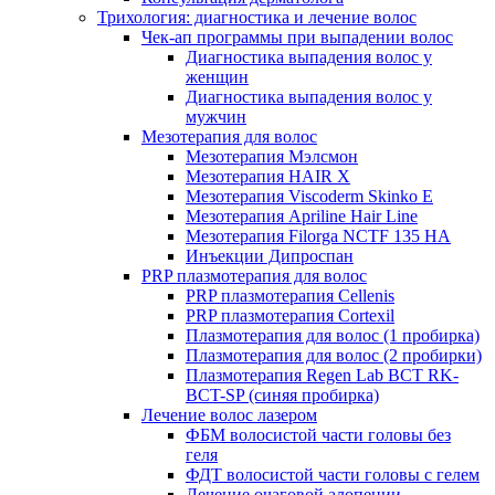
Трихология: диагностика и лечение волос
Чек-ап программы при выпадении волос
Диагностика выпадения волос у
женщин
Диагностика выпадения волос у
мужчин
Мезотерапия для волос
Мезотерапия Мэлсмон
Мезотерапия HAIR X
Мезотерапия Viscoderm Skinko E
Мезотерапия Apriline Hair Line
Мезотерапия Filorga NCTF 135 HA
Инъекции Дипроспан
PRP плазмотерапия для волос
PRP плазмотерапия Cellenis
PRP плазмотерапия Cortexil
Плазмотерапия для волос (1 пробирка)
Плазмотерапия для волос (2 пробирки)
Плазмотерапия Regen Lab BCT RK-
BCT-SP (синяя пробирка)
Лечение волос лазером
ФБМ волосистой части головы без
геля
ФДТ волосистой части головы с гелем
Лечение очаговой алопеции