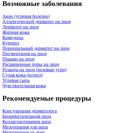
Возможные заболевания
Акне (угревая болезнь)
Аллергический дерматит на лице
Дерматит на лице
Жирная кожа
Комедоны
Купероз
Периоральный дерматит на лице
Пигментация на лице
Прыщи на лице
Расширенные поры на лице
Розацеа на лице (розовые угри)
Сухая кожа (ксероз)
Угревая сыпь
Чувствительная кожа
Рекомендуемые процедуры
Консультация дерматолога
Биоревитализация лица
Коллагенотерапия лица
Мезотерапия для лица
Мезотерапия от акне