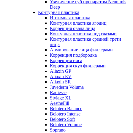
Увеличение губ препаратом Neuramis
Deep
Контурная пластика
Интимная пластика
Контурная пластика ягодиц
Коррекция овала лица
Контурная пластика под глазами
Контурная пластика средней трети
лица
Армирование лица филлерами
Коррекция подбородка
Коррекция носа
Коррекция скул филлерами
Aliaxin GP
Aliaxin EV
Aliaxin SR
Juvederm Voluma
Radiesse
Stylage XL
AestheFill
Belotero Balance
Belotero Intense
Belotero Soft
Belotero Volume
Soprano