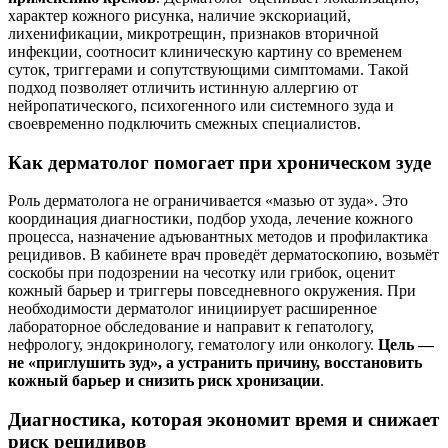
характер кожного рисунка, наличие экскориаций,
лихенификации, микротрещин, признаков вторичной
инфекции, соотносит клиническую картину со временем
суток, триггерами и сопутствующими симптомами. Такой
подход позволяет отличить истинную аллергию от
нейропатического, психогенного или системного зуда и
своевременно подключить смежных специалистов.
Как дерматолог помогает при хроническом зуде
Роль дерматолога не ограничивается «мазью от зуда». Это
координация диагностики, подбор ухода, лечение кожного
процесса, назначение адъювантных методов и профилактика
рецидивов. В кабинете врач проведёт дерматоскопию, возьмёт
соскобы при подозрении на чесотку или грибок, оценит
кожный барьер и триггеры повседневного окружения. При
необходимости дерматолог инициирует расширенное
лабораторное обследование и направит к гепатологу,
нефрологу, эндокринологу, гематологу или онкологу.
Цель —
не «приглушить зуд», а устранить причину, восстановить
кожный барьер и снизить риск хронизации
.
Диагностика, которая экономит время и снижает
риск рецидивов