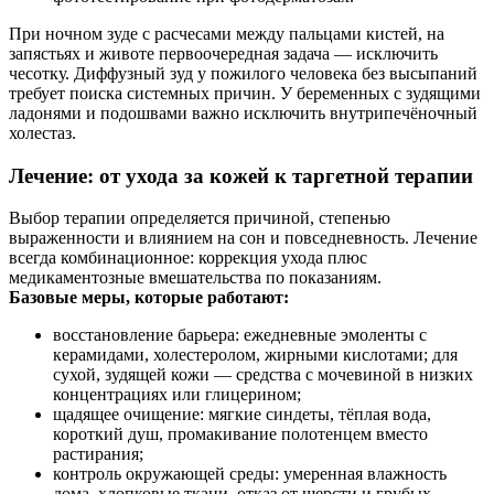
При ночном зуде с расчесами между пальцами кистей, на
запястьях и животе первоочередная задача — исключить
чесотку. Диффузный зуд у пожилого человека без высыпаний
требует поиска системных причин. У беременных с зудящими
ладонями и подошвами важно исключить внутрипечёночный
холестаз.
Лечение: от ухода за кожей к таргетной терапии
Выбор терапии определяется причиной, степенью
выраженности и влиянием на сон и повседневность. Лечение
всегда комбинационное: коррекция ухода плюс
медикаментозные вмешательства по показаниям.
Базовые меры, которые работают:
восстановление барьера: ежедневные эмоленты с
керамидами, холестеролом, жирными кислотами; для
сухой, зудящей кожи — средства с мочевиной в низких
концентрациях или глицерином;
щадящее очищение: мягкие синдеты, тёплая вода,
короткий душ, промакивание полотенцем вместо
растирания;
контроль окружающей среды: умеренная влажность
дома, хлопковые ткани, отказ от шерсти и грубых