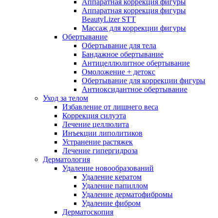
Аппаратная коррекция фигуры
Аппаратная коррекция фигуры
BeautyLizer STT
Массаж для коррекции фигуры
Обертывание
Обертывание для тела
Бандажное обертывание
Антицеллюлитное обертывание
Омоложение + детокс
Обертывание для коррекции фигуры
Антиоксидантное обертывание
Уход за телом
Избавление от лишнего веса
Коррекция силуэта
Лечение целлюлита
Инъекции липолитиков
Устранение растяжек
Лечение гипергидроза
Дерматология
Удаление новообразований
Удаление кератом
Удаление папиллом
Удаление дерматофибромы
Удаление фибром
Дерматоскопия