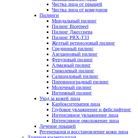
Чистка лица от прыщей
Чистка лица от комедонов
Пилинги
Миндальный пилинг
Пилинг Biorepeel
Пилинг Джесснера
Пилинг PRX-T33
Желтый ретиноловый пилинг
Срединный пилинг
Азелаиновый пилинг
Феруловый пилинг
Алмазный пилинг
Гликолевый пилинг
Салициловый пилинг
Пировиноградный пилинг
Молочный пилинг
Интимный пилинг
Уход за кожей лица
Карбокситерапия лица
Глубокое увлажнение и фейслифтинг
Интенсивное увлажнение лица
Интенсивное омоложение лица
Лечение прыщей
Регенерация и восстановление кожи лица
Лазерная косметология