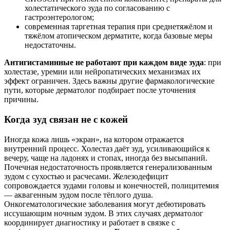
холестатического зуда по согласованию с
гастроэнтерологом;
современная таргетная терапия при среднетяжёлом и
тяжёлом атопическом дерматите, когда базовые меры
недостаточны.
Антигистаминные не работают при каждом виде зуда
: при
холестазе, уремии или нейропатических механизмах их
эффект ограничен. Здесь важны другие фармакологические
пути, которые дерматолог подбирает после уточнения
причины.
Когда зуд связан не с кожей
Иногда кожа лишь «экран», на котором отражается
внутренний процесс. Холестаз даёт зуд, усиливающийся к
вечеру, чаще на ладонях и стопах, иногда без высыпаний.
Почечная недостаточность проявляется генерализованным
зудом с сухостью и расчесами. Железодефицит
сопровождается зудами головы и конечностей, полицитемия
— аквагенным зудом после тёплого душа.
Онкогематологические заболевания могут дебютировать
иссушающим ночным зудом. В этих случаях дерматолог
координирует диагностику и работает в связке с