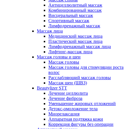
Антицеллюлитный массаж
Комбинированный массаж
Висцеральный массаж
Спортивный массаж
Лимфодренажный массаж
Массаж лица
Медицинский массаж лица
Пластический массаж лица
Лимфодренажный массаж лица
Лифтинг-массаж лица
Массаж головы и шеи
Массаж головы
Массаж головы для стимуляции роста
волос
Расслабляющий массаж головы
Массаж шеи (ШВЗ)
Beautylizer STT
Лечение целлюлита
Лечение фиброза
Уменьшение жировых отложений
Детокс-омоложение тела
Миорелаксация
Аппаратная подтяжка кожи
Коррекция фигуры без операции