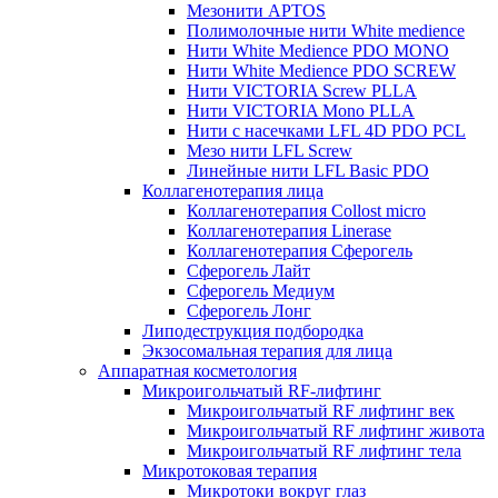
Мезонити APTOS
Полимолочные нити White medience
Нити White Medience PDO MONO
Нити White Medience PDO SCREW
Нити VICTORIA Screw PLLA
Нити VICTORIA Mono PLLA
Нити с насечками LFL 4D PDO PCL
Мезо нити LFL Screw
Линейные нити LFL Basic PDO
Коллагенотерапия лица
Коллагенотерапия Collost micro
Коллагенотерапия Linerase
Коллагенотерапия Сферогель
Сферогель Лайт
Сферогель Медиум
Сферогель Лонг
Липодеструкция подбородка
Экзосомальная терапия для лица
Аппаратная косметология
Микроигольчатый RF-лифтинг
Микроигольчатый RF лифтинг век
Микроигольчатый RF лифтинг живота
Микроигольчатый RF лифтинг тела
Микротоковая терапия
Микротоки вокруг глаз