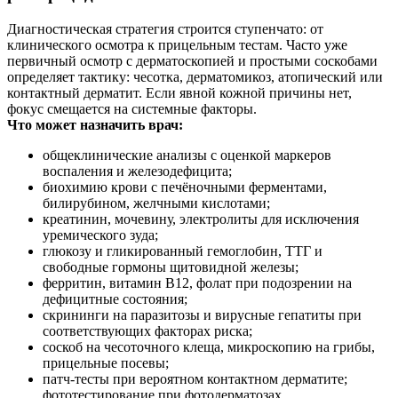
Диагностическая стратегия строится ступенчато: от
клинического осмотра к прицельным тестам. Часто уже
первичный осмотр с дерматоскопией и простыми соскобами
определяет тактику: чесотка, дерматомикоз, атопический или
контактный дерматит. Если явной кожной причины нет,
фокус смещается на системные факторы.
Что может назначить врач:
общеклинические анализы с оценкой маркеров
воспаления и железодефицита;
биохимию крови с печёночными ферментами,
билирубином, желчными кислотами;
креатинин, мочевину, электролиты для исключения
уремического зуда;
глюкозу и гликированный гемоглобин, ТТГ и
свободные гормоны щитовидной железы;
ферритин, витамин B12, фолат при подозрении на
дефицитные состояния;
скрининги на паразитозы и вирусные гепатиты при
соответствующих факторах риска;
соскоб на чесоточного клеща, микроскопию на грибы,
прицельные посевы;
патч‑тесты при вероятном контактном дерматите;
фототестирование при фотодерматозах.