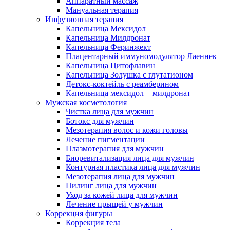
Аппаратный массаж
Мануальная терапия
Инфузионная терапия
Капельница Мексидол
Капельница Милдронат
Капельница Феринжект
Плацентарный иммуномодулятор Лаеннек
Капельница Цитофлавин
Капельница Золушка с глутатионом
Детокс-коктейль с реамберином
Капельница мексидол + милдронат
Мужская косметология
Чистка лица для мужчин
Ботокс для мужчин
Мезотерапия волос и кожи головы
Лечение пигментации
Плазмотерапия для мужчин
Биоревитализация лица для мужчин
Контурная пластика лица для мужчин
Мезотерапия лица для мужчин
Пилинг лица для мужчин
Уход за кожей лица для мужчин
Лечение прыщей у мужчин
Коррекция фигуры
Коррекция тела