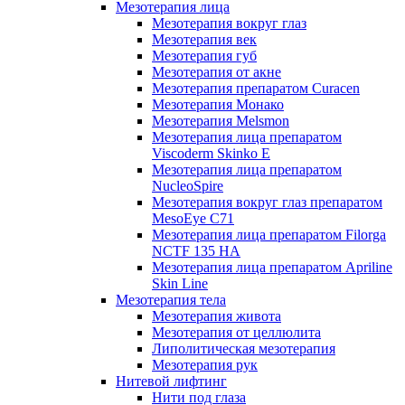
Мезотерапия лица
Мезотерапия вокруг глаз
Мезотерапия век
Мезотерапия губ
Мезотерапия от акне
Мезотерапия препаратом Curacen
Мезотерапия Монако
Мезотерапия Melsmon
Мезотерапия лица препаратом
Viscoderm Skinko E
Мезотерапия лица препаратом
NucleoSpire
Мезотерапия вокруг глаз препаратом
MesoEye С71
Мезотерапия лица препаратом Filorga
NCTF 135 HA
Мезотерапия лица препаратом Apriline
Skin Line
Мезотерапия тела
Мезотерапия живота
Мезотерапия от целлюлита
Липолитическая мезотерапия
Мезотерапия рук
Нитевой лифтинг
Нити под глаза