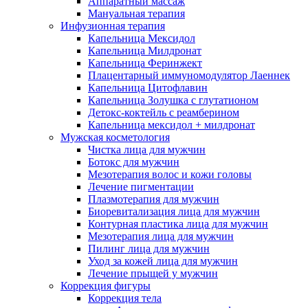
Аппаратный массаж
Мануальная терапия
Инфузионная терапия
Капельница Мексидол
Капельница Милдронат
Капельница Феринжект
Плацентарный иммуномодулятор Лаеннек
Капельница Цитофлавин
Капельница Золушка с глутатионом
Детокс-коктейль с реамберином
Капельница мексидол + милдронат
Мужская косметология
Чистка лица для мужчин
Ботокс для мужчин
Мезотерапия волос и кожи головы
Лечение пигментации
Плазмотерапия для мужчин
Биоревитализация лица для мужчин
Контурная пластика лица для мужчин
Мезотерапия лица для мужчин
Пилинг лица для мужчин
Уход за кожей лица для мужчин
Лечение прыщей у мужчин
Коррекция фигуры
Коррекция тела