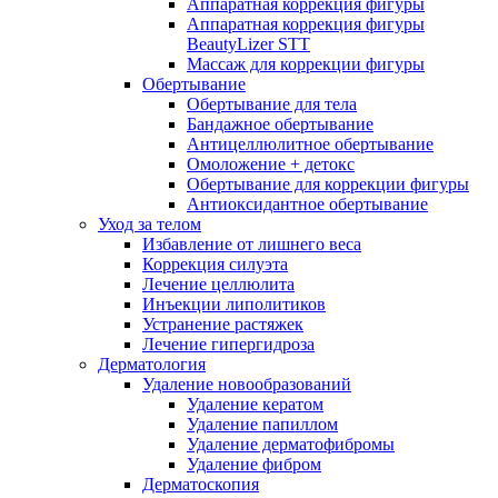
Аппаратная коррекция фигуры
Аппаратная коррекция фигуры
BeautyLizer STT
Массаж для коррекции фигуры
Обертывание
Обертывание для тела
Бандажное обертывание
Антицеллюлитное обертывание
Омоложение + детокс
Обертывание для коррекции фигуры
Антиоксидантное обертывание
Уход за телом
Избавление от лишнего веса
Коррекция силуэта
Лечение целлюлита
Инъекции липолитиков
Устранение растяжек
Лечение гипергидроза
Дерматология
Удаление новообразований
Удаление кератом
Удаление папиллом
Удаление дерматофибромы
Удаление фибром
Дерматоскопия