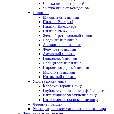
Чистка лица от прыщей
Чистка лица от комедонов
Пилинги
Миндальный пилинг
Пилинг Biorepeel
Пилинг Джесснера
Пилинг PRX-T33
Желтый ретиноловый пилинг
Срединный пилинг
Азелаиновый пилинг
Феруловый пилинг
Алмазный пилинг
Гликолевый пилинг
Салициловый пилинг
Пировиноградный пилинг
Молочный пилинг
Интимный пилинг
Уход за кожей лица
Карбокситерапия лица
Глубокое увлажнение и фейслифтинг
Интенсивное увлажнение лица
Интенсивное омоложение лица
Лечение прыщей
Регенерация и восстановление кожи лица
Лазерная косметология