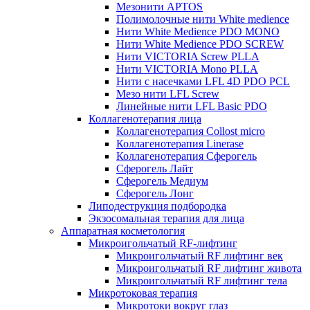
Мезонити APTOS
Полимолочные нити White medience
Нити White Medience PDO MONO
Нити White Medience PDO SCREW
Нити VICTORIA Screw PLLA
Нити VICTORIA Mono PLLA
Нити с насечками LFL 4D PDO PCL
Мезо нити LFL Screw
Линейные нити LFL Basic PDO
Коллагенотерапия лица
Коллагенотерапия Collost micro
Коллагенотерапия Linerase
Коллагенотерапия Сферогель
Сферогель Лайт
Сферогель Медиум
Сферогель Лонг
Липодеструкция подбородка
Экзосомальная терапия для лица
Аппаратная косметология
Микроигольчатый RF-лифтинг
Микроигольчатый RF лифтинг век
Микроигольчатый RF лифтинг живота
Микроигольчатый RF лифтинг тела
Микротоковая терапия
Микротоки вокруг глаз