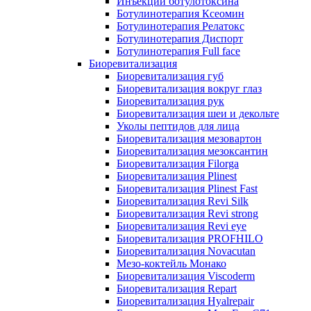
Инъекции ботулотоксина
Ботулинотерапия Ксеомин
Ботулинотерапия Релатокс
Ботулинотерапия Диспорт
Ботулинотерапия Full face
Биоревитализация
Биоревитализация губ
Биоревитализация вокруг глаз
Биоревитализация рук
Биоревитализация шеи и декольте
Уколы пептидов для лица
Биоревитализация мезовартон
Биоревитализация мезоксантин
Биоревитализация Filorga
Биоревитализация Plinest
Биоревитализация Plinest Fast
Биоревитализация Revi Silk
Биоревитализация Revi strong
Биоревитализация Revi eye
Биоревитализация PROFHILO
Биоревитализация Novacutan
Мезо-коктейль Монако
Биоревитализация Viscoderm
Биоревитализация Repart
Биоревитализация Hyalrepair