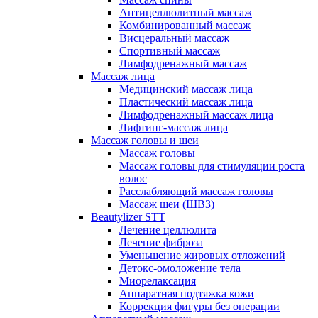
Антицеллюлитный массаж
Комбинированный массаж
Висцеральный массаж
Спортивный массаж
Лимфодренажный массаж
Массаж лица
Медицинский массаж лица
Пластический массаж лица
Лимфодренажный массаж лица
Лифтинг-массаж лица
Массаж головы и шеи
Массаж головы
Массаж головы для стимуляции роста
волос
Расслабляющий массаж головы
Массаж шеи (ШВЗ)
Beautylizer STT
Лечение целлюлита
Лечение фиброза
Уменьшение жировых отложений
Детокс-омоложение тела
Миорелаксация
Аппаратная подтяжка кожи
Коррекция фигуры без операции