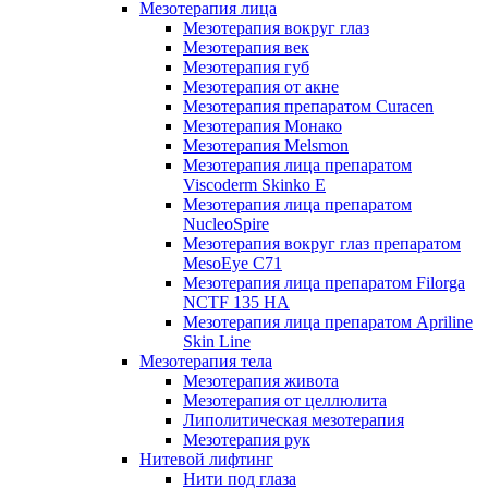
Мезотерапия лица
Мезотерапия вокруг глаз
Мезотерапия век
Мезотерапия губ
Мезотерапия от акне
Мезотерапия препаратом Curacen
Мезотерапия Монако
Мезотерапия Melsmon
Мезотерапия лица препаратом
Viscoderm Skinko E
Мезотерапия лица препаратом
NucleoSpire
Мезотерапия вокруг глаз препаратом
MesoEye С71
Мезотерапия лица препаратом Filorga
NCTF 135 HA
Мезотерапия лица препаратом Apriline
Skin Line
Мезотерапия тела
Мезотерапия живота
Мезотерапия от целлюлита
Липолитическая мезотерапия
Мезотерапия рук
Нитевой лифтинг
Нити под глаза