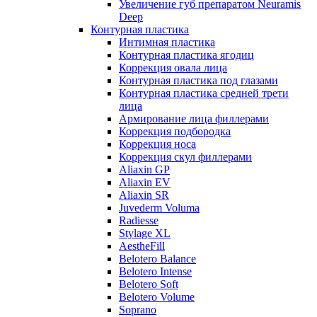
Увеличение губ препаратом Neuramis
Deep
Контурная пластика
Интимная пластика
Контурная пластика ягодиц
Коррекция овала лица
Контурная пластика под глазами
Контурная пластика средней трети
лица
Армирование лица филлерами
Коррекция подбородка
Коррекция носа
Коррекция скул филлерами
Aliaxin GP
Aliaxin EV
Aliaxin SR
Juvederm Voluma
Radiesse
Stylage XL
AestheFill
Belotero Balance
Belotero Intense
Belotero Soft
Belotero Volume
Soprano