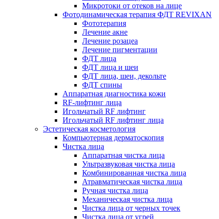
Микротоки от отеков на лице
Фотодинамическая терапия ФДТ REVIXAN
Фототерапия
Лечение акне
Лечение розацеа
Лечение пигментации
ФДТ лица
ФДТ лица и шеи
ФДТ лица, шеи, декольте
ФДТ спины
Аппаратная диагностика кожи
RF-лифтинг лица
Игольчатый RF лифтинг
Игольчатый RF лифтинг лица
Эстетическая косметология
Компьютерная дерматоскопия
Чистка лица
Аппаратная чистка лица
Ультразвуковая чистка лица
Комбинированная чистка лица
Атравматическая чистка лица
Ручная чистка лица
Механическая чистка лица
Чистка лица от черных точек
Чистка лица от угрей