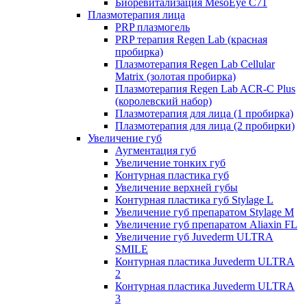
Биоревитализация MesoEye C71
Плазмотерапия лица
PRP плазмогель
PRP терапия Regen Lab (красная
пробирка)
Плазмотерапия Regen Lab Cellular
Matrix (золотая пробирка)
Плазмотерапия Regen Lab ACR-C Plus
(королевский набор)
Плазмотерапия для лица (1 пробирка)
Плазмотерапия для лица (2 пробирки)
Увеличение губ
Аугментация губ
Увеличение тонких губ
Контурная пластика губ
Увеличение верхней губы
Контурная пластика губ Stylage L
Увеличение губ препаратом Stylage M
Увеличение губ препаратом Aliaxin FL
Увеличение губ Juvederm ULTRA
SMILE
Контурная пластика Juvederm ULTRA
2
Контурная пластика Juvederm ULTRA
3