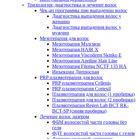
Трихология: диагностика и лечение волос
Чек-ап программы при выпадении волос
Диагностика выпадения волос у
женщин
Диагностика выпадения волос у
мужчин
Мезотерапия для волос
Мезотерапия Мэлсмон
Мезотерапия HAIR X
Мезотерапия Viscoderm Skinko E
Мезотерапия Apriline Hair Line
Мезотерапия Filorga NCTF 135 HA
Инъекции Дипроспан
PRP плазмотерапия для волос
PRP плазмотерапия Cellenis
PRP плазмотерапия Cortexil
Плазмотерапия для волос (1 пробирка)
Плазмотерапия для волос (2 пробирки)
Плазмотерапия Regen Lab BCT RK-
BCT-SP (синяя пробирка)
Лечение волос лазером
ФБМ волосистой части головы без
геля
ФДТ волосистой части головы с гелем
Лечение очаговой алопеции