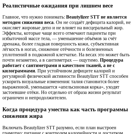
Реалистичные ожидания при лишнем весе
Главное, что нужно понимать:
Beautylizer STT не является
методом снижения веса
. Он не создаёт дефицита калорий, не
окисляет жировые депо и не влияет на висцеральный жир.
Эффекты, которые чаще всего отмечают пациенты при
избыточной массе тела, — уменьшение объёмов за счёт
дренажа, более гладкая поверхность кожи, субъективная
лёгкость в ногах, снижение отёчности и болезненных
уплотнений в подкожной клетчатке. На весах это может быть
почти незаметно, а в сантиметрах — ощутимо.
Процедура
работает с сантиметрами и качеством тканей, а не с
килограммами
. При устойчивом дефиците калорий и
регулярной физической активности Beautylizer STT способен
ускорить визуальные изменения: талия становится более
выраженной, уменьшается «апельсиновая корка», уходят
застоевшие отёки. Но отдельно от образа жизни результат
ограничен и непродолжителен.
Когда процедура уместна как часть программы
снижения жира
Включать Beautylizer STT разумно, если план выстроен
грамотно: питание с контролем калорийности и достатком