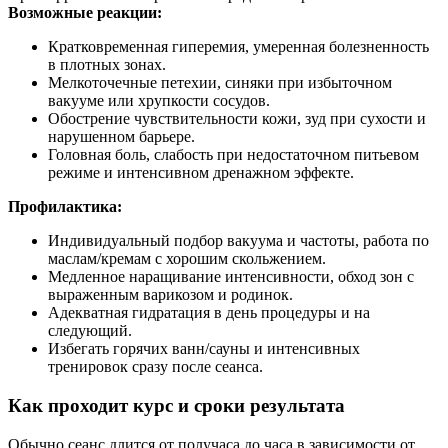
Возможные реакции:
Кратковременная гиперемия, умеренная болезненность
в плотных зонах.
Мелкоточечные петехии, синяки при избыточном
вакууме или хрупкости сосудов.
Обострение чувствительности кожи, зуд при сухости и
нарушенном барьере.
Головная боль, слабость при недостаточном питьевом
режиме и интенсивном дренажном эффекте.
Профилактика:
Индивидуальный подбор вакуума и частоты, работа по
маслам/кремам с хорошим скольжением.
Медленное наращивание интенсивности, обход зон с
выраженным варикозом и родинок.
Адекватная гидратация в день процедуры и на
следующий.
Избегать горячих ванн/сауны и интенсивных
тренировок сразу после сеанса.
Как проходит курс и сроки результата
Обычно сеанс длится от получаса до часа в зависимости от