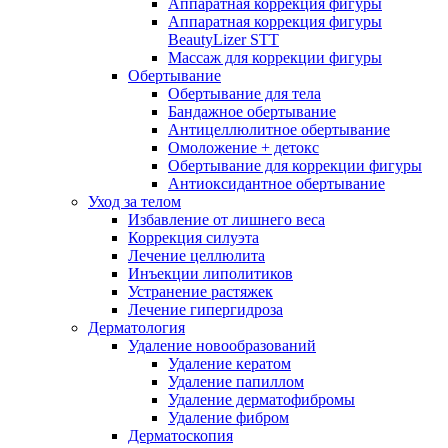
Аппаратная коррекция фигуры
Аппаратная коррекция фигуры
BeautyLizer STT
Массаж для коррекции фигуры
Обертывание
Обертывание для тела
Бандажное обертывание
Антицеллюлитное обертывание
Омоложение + детокс
Обертывание для коррекции фигуры
Антиоксидантное обертывание
Уход за телом
Избавление от лишнего веса
Коррекция силуэта
Лечение целлюлита
Инъекции липолитиков
Устранение растяжек
Лечение гипергидроза
Дерматология
Удаление новообразований
Удаление кератом
Удаление папиллом
Удаление дерматофибромы
Удаление фибром
Дерматоскопия