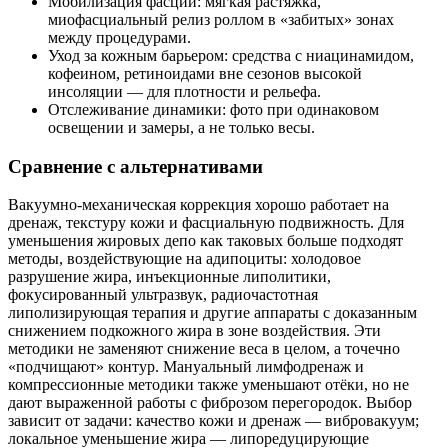
Мобилизация фасций: мягкая растяжка,
миофасциальный релиз роллом в «забитых» зонах
между процедурами.
Уход за кожным барьером: средства с ниацинамидом,
кофеином, ретиноидами вне сезонов высокой
инсоляции — для плотности и рельефа.
Отслеживание динамики: фото при одинаковом
освещении и замеры, а не только весы.
Сравнение с альтернативами
Вакуумно‑механическая коррекция хорошо работает на
дренаж, текстуру кожи и фасциальную подвижность. Для
уменьшения жировых депо как таковых больше подходят
методы, воздействующие на адипоциты: холодовое
разрушение жира, инъекционные липолитики,
фокусированный ультразвук, радиочастотная
липолизирующая терапия и другие аппараты с доказанным
снижением подкожного жира в зоне воздействия. Эти
методики не заменяют снижение веса в целом, а точечно
«подчищают» контур. Мануальный лимфодренаж и
компрессионные методики также уменьшают отёки, но не
дают выраженной работы с фиброзом перегородок. Выбор
зависит от задачи: качество кожи и дренаж — вибровакуум;
локальное уменьшение жира — липоредуцирующие