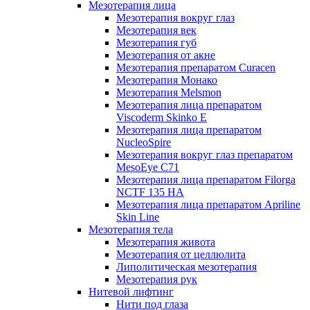
Мезотерапия лица
Мезотерапия вокруг глаз
Мезотерапия век
Мезотерапия губ
Мезотерапия от акне
Мезотерапия препаратом Curacen
Мезотерапия Монако
Мезотерапия Melsmon
Мезотерапия лица препаратом
Viscoderm Skinko E
Мезотерапия лица препаратом
NucleoSpire
Мезотерапия вокруг глаз препаратом
MesoEye С71
Мезотерапия лица препаратом Filorga
NCTF 135 HA
Мезотерапия лица препаратом Apriline
Skin Line
Мезотерапия тела
Мезотерапия живота
Мезотерапия от целлюлита
Липолитическая мезотерапия
Мезотерапия рук
Нитевой лифтинг
Нити под глаза