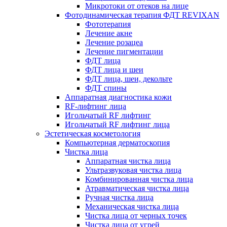
Микротоки от отеков на лице
Фотодинамическая терапия ФДТ REVIXAN
Фототерапия
Лечение акне
Лечение розацеа
Лечение пигментации
ФДТ лица
ФДТ лица и шеи
ФДТ лица, шеи, декольте
ФДТ спины
Аппаратная диагностика кожи
RF-лифтинг лица
Игольчатый RF лифтинг
Игольчатый RF лифтинг лица
Эстетическая косметология
Компьютерная дерматоскопия
Чистка лица
Аппаратная чистка лица
Ультразвуковая чистка лица
Комбинированная чистка лица
Атравматическая чистка лица
Ручная чистка лица
Механическая чистка лица
Чистка лица от черных точек
Чистка лица от угрей