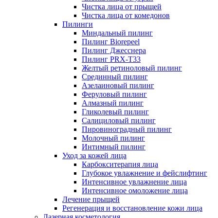
Чистка лица от прыщей
Чистка лица от комедонов
Пилинги
Миндальный пилинг
Пилинг Biorepeel
Пилинг Джесснера
Пилинг PRX-T33
Желтый ретиноловый пилинг
Срединный пилинг
Азелаиновый пилинг
Феруловый пилинг
Алмазный пилинг
Гликолевый пилинг
Салициловый пилинг
Пировиноградный пилинг
Молочный пилинг
Интимный пилинг
Уход за кожей лица
Карбокситерапия лица
Глубокое увлажнение и фейслифтинг
Интенсивное увлажнение лица
Интенсивное омоложение лица
Лечение прыщей
Регенерация и восстановление кожи лица
Лазерная косметология