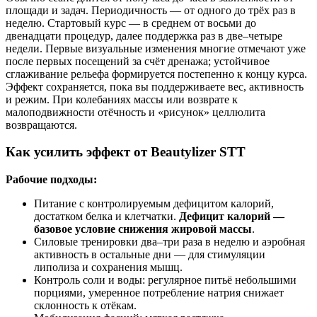
площади и задач. Периодичность — от одного до трёх раз в
неделю. Стартовый курс — в среднем от восьми до
двенадцати процедур, далее поддержка раз в две–четыре
недели. Первые визуальные изменения многие отмечают уже
после первых посещений за счёт дренажа; устойчивое
сглаживание рельефа формируется постепенно к концу курса.
Эффект сохраняется, пока вы поддерживаете вес, активность
и режим. При колебаниях массы или возврате к
малоподвижности отёчность и «рисунок» целлюлита
возвращаются.
Как усилить эффект от Beautylizer STT
Рабочие подходы:
Питание с контролируемым дефицитом калорий,
достатком белка и клетчатки.
Дефицит калорий —
базовое условие снижения жировой массы
.
Силовые тренировки два–три раза в неделю и аэробная
активность в остальные дни — для стимуляции
липолиза и сохранения мышц.
Контроль соли и воды: регулярное питьё небольшими
порциями, умеренное потребление натрия снижает
склонность к отёкам.