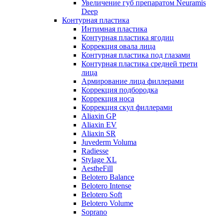
Увеличение губ препаратом Neuramis
Deep
Контурная пластика
Интимная пластика
Контурная пластика ягодиц
Коррекция овала лица
Контурная пластика под глазами
Контурная пластика средней трети
лица
Армирование лица филлерами
Коррекция подбородка
Коррекция носа
Коррекция скул филлерами
Aliaxin GP
Aliaxin EV
Aliaxin SR
Juvederm Voluma
Radiesse
Stylage XL
AestheFill
Belotero Balance
Belotero Intense
Belotero Soft
Belotero Volume
Soprano