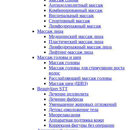
Антицеллюлитный массаж
Комбинированный массаж
Висцеральный массаж
Спортивный массаж
Лимфодренажный массаж
Массаж лица
Медицинский массаж лица
Пластический массаж лица
Лимфодренажный массаж лица
Лифтинг-массаж лица
Массаж головы и шеи
Массаж головы
Массаж головы для стимуляции роста
волос
Расслабляющий массаж головы
Массаж шеи (ШВЗ)
Beautylizer STT
Лечение целлюлита
Лечение фиброза
Уменьшение жировых отложений
Детокс-омоложение тела
Миорелаксация
Аппаратная подтяжка кожи
Коррекция фигуры без операции