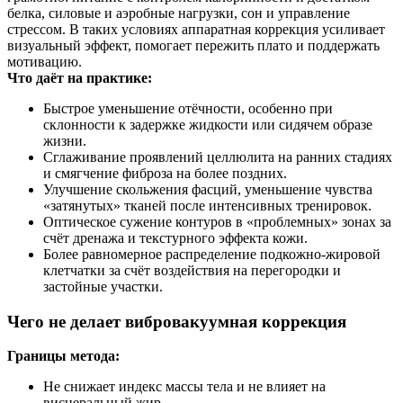
белка, силовые и аэробные нагрузки, сон и управление
стрессом. В таких условиях аппаратная коррекция усиливает
визуальный эффект, помогает пережить плато и поддержать
мотивацию.
Что даёт на практике:
Быстрое уменьшение отёчности, особенно при
склонности к задержке жидкости или сидячем образе
жизни.
Сглаживание проявлений целлюлита на ранних стадиях
и смягчение фиброза на более поздних.
Улучшение скольжения фасций, уменьшение чувства
«затянутых» тканей после интенсивных тренировок.
Оптическое сужение контуров в «проблемных» зонах за
счёт дренажа и текстурного эффекта кожи.
Более равномерное распределение подкожно‑жировой
клетчатки за счёт воздействия на перегородки и
застойные участки.
Чего не делает вибровакуумная коррекция
Границы метода:
Не снижает индекс массы тела и не влияет на
висцеральный жир.