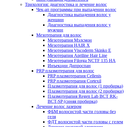
Трихология: диагностика и лечение волос
Чек-ап программы при выпадении волос
Диагностика выпадения волос у
женщин
Диагностика выпадения волос у
мужчин
Мезотерапия для волос
Мезотерапия Мэлсмон
Мезотерапия HAIR X
Мезотерапия Viscoderm Skinko E
Мезотерапия Apriline Hair Line
Мезотерапия Filorga NCTF 135 HA
Инъекции Дипроспан
PRP плазмотерапия для волос
PRP плазмотерапия Cellenis
PRP плазмотерапия Cortexil
Плазмотерапия для волос (1 пробирка)
Плазмотерапия для волос (2 пробирки)
Плазмотерапия Regen Lab BCT RK-
BCT-SP (синяя пробирка)
Лечение волос лазером
ФБМ волосистой части головы без
геля
ФДТ волосистой части головы с гелем
Лечение очаговой алопеции