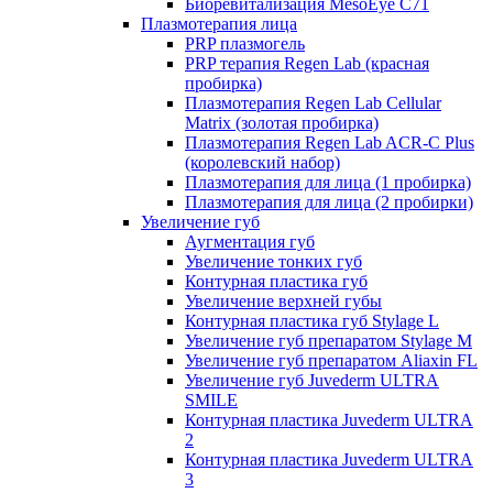
Биоревитализация MesoEye C71
Плазмотерапия лица
PRP плазмогель
PRP терапия Regen Lab (красная
пробирка)
Плазмотерапия Regen Lab Cellular
Matrix (золотая пробирка)
Плазмотерапия Regen Lab ACR-C Plus
(королевский набор)
Плазмотерапия для лица (1 пробирка)
Плазмотерапия для лица (2 пробирки)
Увеличение губ
Аугментация губ
Увеличение тонких губ
Контурная пластика губ
Увеличение верхней губы
Контурная пластика губ Stylage L
Увеличение губ препаратом Stylage M
Увеличение губ препаратом Aliaxin FL
Увеличение губ Juvederm ULTRA
SMILE
Контурная пластика Juvederm ULTRA
2
Контурная пластика Juvederm ULTRA
3