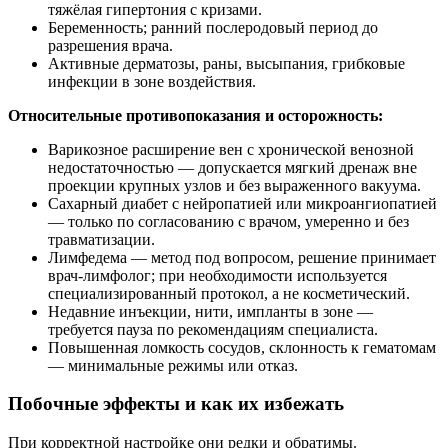
тяжёлая гипертония с кризами.
Беременность; ранний послеродовый период до
разрешения врача.
Активные дерматозы, раны, высыпания, грибковые
инфекции в зоне воздействия.
Относительные противопоказания и осторожность:
Варикозное расширение вен с хронической венозной
недостаточностью — допускается мягкий дренаж вне
проекции крупных узлов и без выраженного вакуума.
Сахарный диабет с нейропатией или микроангиопатией
— только по согласованию с врачом, умеренно и без
травматизации.
Лимфедема — метод под вопросом, решение принимает
врач‑лимфолог; при необходимости используется
специализированный протокол, а не косметический.
Недавние инъекции, нити, импланты в зоне —
требуется пауза по рекомендациям специалиста.
Повышенная ломкость сосудов, склонность к гематомам
— минимальные режимы или отказ.
Побочные эффекты и как их избежать
При корректной настройке они редки и обратимы.