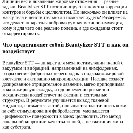
Лишний вес и локальные жировые отложения — разные
задачи. Beautylizer STT позиционируют как метод коррекции
контуров и борьбы с целлюлитом. Но насколько он влияет на
массу тела и действительно ли помогает худеть? Разберёмся,
что делает аппаратная вибровакуумная механостимуляция,
кому и для чего она реально полезна, а где ожидания стоит
откорректировать.
Что представляет собой Beautylizer STT и как он
воздействует
Beautylizer STT — аппарат для механостимуляции тканей с
вакуумом и вибрацией, направленный на лимфодренаж,
разрыхление фиброзных перегородок в подкожно‑жировой
клетчатке и активацию микроциркуляции. Насадка создаёт
дозированное отрицательное давление, мягко приподнимая
кожно‑жировую складку, и одновременно ритмично
механически воздействует на фасции и септальные
структуры. В результате улучшается вывод тканевой
жидкости, снижается застой, повышается эластичность кожи
за счёт стимулирования фибробластов, уменьшается
«рифлёность» поверхности в зонах целлюлита. Это метод
локальной коррекции качества тканей, а не сжигания жира
как субстрата.