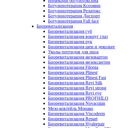
Инъекции ботулотоксина
Ботулинотерапия Ксеомин
Ботулинотерапия Релатокс
Ботулинотерапия Диспорт
Ботулинотерапия Full face
Биоревитализация
Биоревитализация губ
Биоревитализация вокруг глаз
Биоревитализация рук
Биоревитализация шеи и декольте
Уколы пептидов для лица
Биоревитализация мезовартон
Биоревитализация мезоксантин
Биоревитализация Filorga
Биоревитализация Plinest
Биоревитализация Plinest Fast
Биоревитализация Revi Silk
Биоревитализация Revi strong
Биоревитализация Revi eye
Биоревитализация PROFHILO
Биоревитализация Novacutan
Мезо-коктейль Монако
Биоревитализация Viscoderm
Биоревитализация Repart
Биоревитализация Hyalrepair