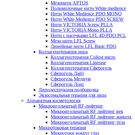
Мезонити APTOS
Полимолочные нити White medience
Нити White Medience PDO MONO
Нити White Medience PDO SCREW
Нити VICTORIA Screw PLLA
Нити VICTORIA Mono PLLA
Нити с насечками LFL 4D PDO PCL
Мезо нити LFL Screw
Линейные нити LFL Basic PDO
Коллагенотерапия лица
Коллагенотерапия Collost micro
Коллагенотерапия Linerase
Коллагенотерапия Сферогель
Сферогель Лайт
Сферогель Медиум
Сферогель Лонг
Липодеструкция подбородка
Экзосомальная терапия для лица
Аппаратная косметология
Микроигольчатый RF-лифтинг
Микроигольчатый RF лифтинг век
Микроигольчатый RF лифтинг живота
Микроигольчатый RF лифтинг тела
Микротоковая терапия
Микротоки вокруг глаз