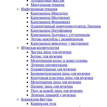
Аппаратный массаж
Мануальная терапия
Инфузионная терапия
Капельница Мексидол
Капельница Милдронат
Капельница Феринжект
Плацентарный иммуномодулятор Лаеннек
Капельница Цитофлавин
Капельница Золушка с глутатионом
Детокс-коктейль с реамберином
Капельница мексидол + милдронат
Мужская косметология
Чистка лица для мужчин
Ботокс для мужчин
Мезотерапия волос и кожи головы
Лечение пигментации
Плазмотерапия для мужчин
Биоревитализация лица для мужчин
Контурная пластика лица для мужчин
Мезотерапия лица для мужчин
Пилинг лица для мужчин
Уход за кожей лица для мужчин
Лечение прыщей у мужчин
Коррекция фигуры
Коррекция тела