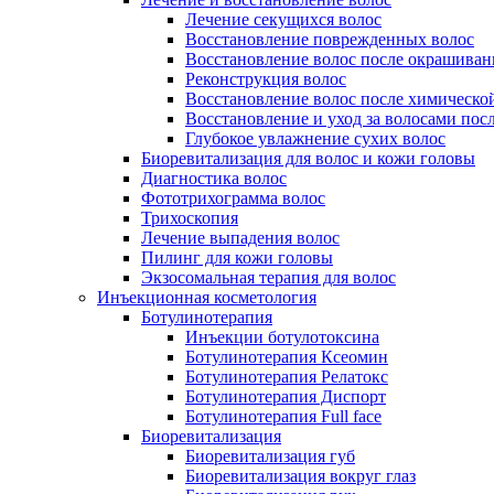
Лечение секущихся волос
Восстановление поврежденных волос
Восстановление волос после окрашиван
Реконструкция волос
Восстановление волос после химическо
Восстановление и уход за волосами пос
Глубокое увлажнение сухих волос
Биоревитализация для волос и кожи головы
Диагностика волос
Фототрихограмма волос
Трихоскопия
Лечение выпадения волос
Пилинг для кожи головы
Экзосомальная терапия для волос
Инъекционная косметология
Ботулинотерапия
Инъекции ботулотоксина
Ботулинотерапия Ксеомин
Ботулинотерапия Релатокс
Ботулинотерапия Диспорт
Ботулинотерапия Full face
Биоревитализация
Биоревитализация губ
Биоревитализация вокруг глаз