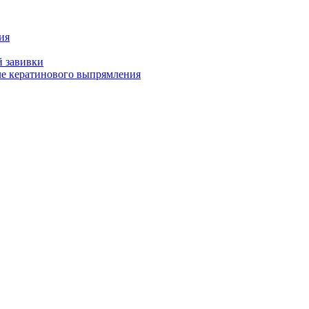
ия
й завивки
ле кератинового выпрямления