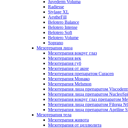
Juvederm Voluma
Radiesse
Stylage XL
AestheFill
Belotero Balance
Belotero Intense
Belotero Soft
Belotero Volume
Soprano
Мезотерапия лица
Мезотерапия вокруг глаз
Мезотерапия век
Мезотерапия губ
Мезотерапия от акне
Мезотерапия препаратом Curacen
Мезотерапия Монако
Мезотерапия Melsmon
Мезотерапия лица препаратом Viscoderm
Мезотерапия лица препаратом NucleoSpi
Мезотерапия вокруг глаз препаратом M
Мезотерапия лица препаратом Filorga 
Мезотерапия лица препаратом Apriline S
Мезотерапия тела
Мезотерапия живота
Мезотерапия от целлюлита