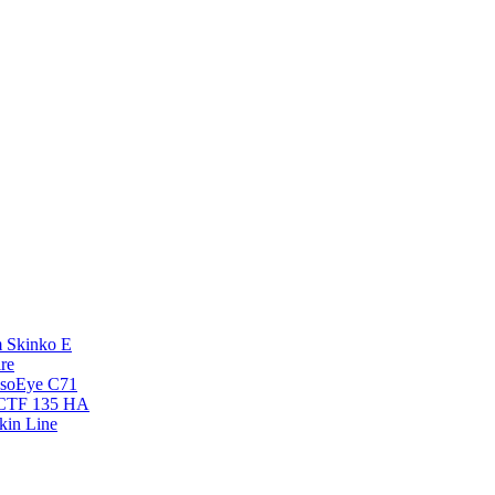
 Skinko E
re
esoEye С71
NCTF 135 HA
kin Line