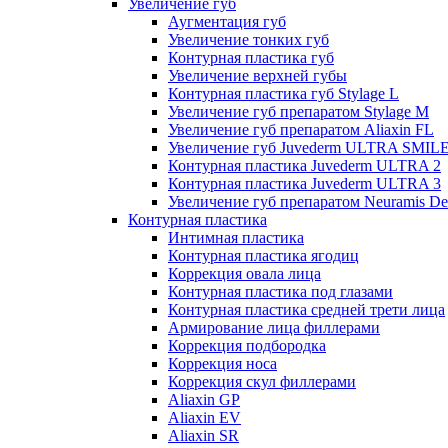
Увеличение губ
Аугментация губ
Увеличение тонких губ
Контурная пластика губ
Увеличение верхней губы
Контурная пластика губ Stylage L
Увеличение губ препаратом Stylage M
Увеличение губ препаратом Aliaxin FL
Увеличение губ Juvederm ULTRA SMIL
Контурная пластика Juvederm ULTRA 2
Контурная пластика Juvederm ULTRA 3
Увеличение губ препаратом Neuramis De
Контурная пластика
Интимная пластика
Контурная пластика ягодиц
Коррекция овала лица
Контурная пластика под глазами
Контурная пластика средней трети лица
Армирование лица филлерами
Коррекция подбородка
Коррекция носа
Коррекция скул филлерами
Aliaxin GP
Aliaxin EV
Aliaxin SR