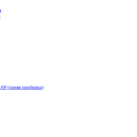
н
н
SP (синяя пробирка)