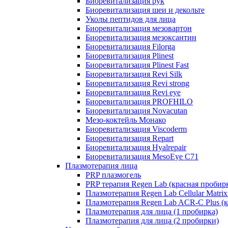
Биоревитализация рук
Биоревитализация шеи и декольте
Уколы пептидов для лица
Биоревитализация мезовартон
Биоревитализация мезоксантин
Биоревитализация Filorga
Биоревитализация Plinest
Биоревитализация Plinest Fast
Биоревитализация Revi Silk
Биоревитализация Revi strong
Биоревитализация Revi eye
Биоревитализация PROFHILO
Биоревитализация Novacutan
Мезо-коктейль Монако
Биоревитализация Viscoderm
Биоревитализация Repart
Биоревитализация Hyalrepair
Биоревитализация MesoEye C71
Плазмотерапия лица
PRP плазмогель
PRP терапия Regen Lab (красная пробир
Плазмотерапия Regen Lab Cellular Matrix
Плазмотерапия Regen Lab ACR-C Plus (к
Плазмотерапия для лица (1 пробирка)
Плазмотерапия для лица (2 пробирки)