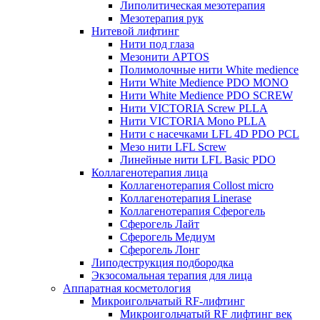
Липолитическая мезотерапия
Мезотерапия рук
Нитевой лифтинг
Нити под глаза
Мезонити APTOS
Полимолочные нити White medience
Нити White Medience PDO MONO
Нити White Medience PDO SCREW
Нити VICTORIA Screw PLLA
Нити VICTORIA Mono PLLA
Нити с насечками LFL 4D PDO PCL
Мезо нити LFL Screw
Линейные нити LFL Basic PDO
Коллагенотерапия лица
Коллагенотерапия Collost micro
Коллагенотерапия Linerase
Коллагенотерапия Сферогель
Сферогель Лайт
Сферогель Медиум
Сферогель Лонг
Липодеструкция подбородка
Экзосомальная терапия для лица
Аппаратная косметология
Микроигольчатый RF-лифтинг
Микроигольчатый RF лифтинг век