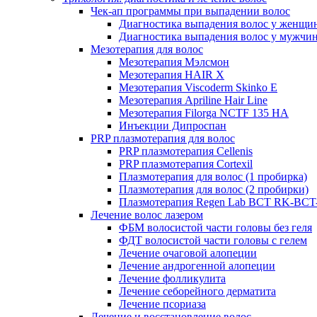
Чек-ап программы при выпадении волос
Диагностика выпадения волос у женщи
Диагностика выпадения волос у мужчи
Мезотерапия для волос
Мезотерапия Мэлсмон
Мезотерапия HAIR X
Мезотерапия Viscoderm Skinko E
Мезотерапия Apriline Hair Line
Мезотерапия Filorga NCTF 135 HA
Инъекции Дипроспан
PRP плазмотерапия для волос
PRP плазмотерапия Cellenis
PRP плазмотерапия Cortexil
Плазмотерапия для волос (1 пробирка)
Плазмотерапия для волос (2 пробирки)
Плазмотерапия Regen Lab BCT RK-BCT-
Лечение волос лазером
ФБМ волосистой части головы без геля
ФДТ волосистой части головы с гелем
Лечение очаговой алопеции
Лечение андрогенной алопеции
Лечение фолликулита
Лечение себорейного дерматита
Лечение псориаза
Лечение и восстановление волос