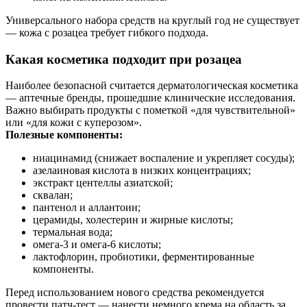
Универсального набора средств на круглый год не существует
— кожа с розацеа требует гибкого подхода.
Какая косметика подходит при розацеа
Наиболее безопасной считается дерматологическая косметика
— аптечные бренды, прошедшие клинические исследования.
Важно выбирать продукты с пометкой «для чувствительной»
или «для кожи с куперозом».
Полезные компоненты:
ниацинамид (снижает воспаление и укрепляет сосуды);
азелаиновая кислота в низких концентрациях;
экстракт центеллы азиатской;
сквалан;
пантенол и аллантоин;
церамиды, холестерин и жирные кислоты;
термальная вода;
омега-3 и омега-6 кислоты;
лактофлорин, пробиотики, ферментированные
компоненты.
Перед использованием нового средства рекомендуется
провести патч‑тест — нанести немного крема на область за