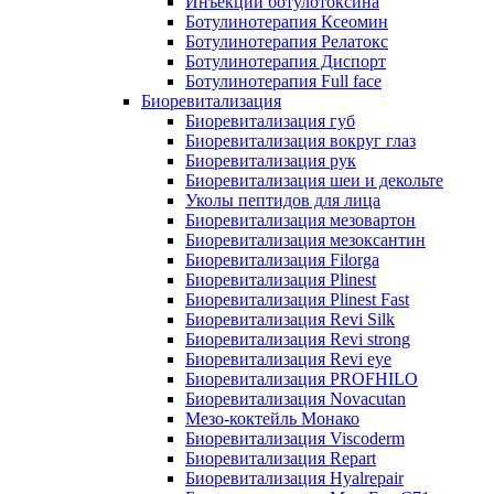
Инъекции ботулотоксина
Ботулинотерапия Ксеомин
Ботулинотерапия Релатокс
Ботулинотерапия Диспорт
Ботулинотерапия Full face
Биоревитализация
Биоревитализация губ
Биоревитализация вокруг глаз
Биоревитализация рук
Биоревитализация шеи и декольте
Уколы пептидов для лица
Биоревитализация мезовартон
Биоревитализация мезоксантин
Биоревитализация Filorga
Биоревитализация Plinest
Биоревитализация Plinest Fast
Биоревитализация Revi Silk
Биоревитализация Revi strong
Биоревитализация Revi eye
Биоревитализация PROFHILO
Биоревитализация Novacutan
Мезо-коктейль Монако
Биоревитализация Viscoderm
Биоревитализация Repart
Биоревитализация Hyalrepair