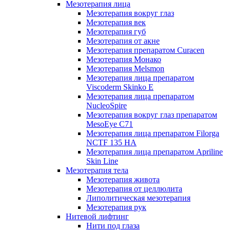
Мезотерапия лица
Мезотерапия вокруг глаз
Мезотерапия век
Мезотерапия губ
Мезотерапия от акне
Мезотерапия препаратом Curacen
Мезотерапия Монако
Мезотерапия Melsmon
Мезотерапия лица препаратом
Viscoderm Skinko E
Мезотерапия лица препаратом
NucleoSpire
Мезотерапия вокруг глаз препаратом
MesoEye С71
Мезотерапия лица препаратом Filorga
NCTF 135 HA
Мезотерапия лица препаратом Apriline
Skin Line
Мезотерапия тела
Мезотерапия живота
Мезотерапия от целлюлита
Липолитическая мезотерапия
Мезотерапия рук
Нитевой лифтинг
Нити под глаза