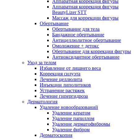
Аппаратная коррекция фигуры
Аппаратная коррекция фигуры
BeautyLizer STT
Массаж для коррекции фигуры
Обертывание
Обертывание для тела
Бандажное обертывание
Антицеллюлитное обертывание
Омоложение + детокс
Обертывание для коррекции фигуры
Антиоксидантное обертывание
Уход за телом
Избавление от лишнего веса
Коррекция силуэта
Лечение целлюлита
Инъекции липолитиков
Устранение растяжек
Лечение гипергидроза
Дерматология
Удаление новообразований
Удаление кератом
Удаление папиллом
Удаление дерматофибромы
Удаление фибром
Дерматоскопия