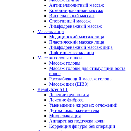
Антицеллюлитный массаж
Комбинированный массаж
Висцеральный массаж
Спортивный массаж
Лимфодренажный массаж
Массаж лица
Медицинский массаж лица
Пластический массаж лица
Лимфодренажный массаж лица
Лифтинг-массаж лица
Массаж головы и шеи
Массаж головы
Массаж головы для стимуляции роста
волос
Расслабляющий массаж головы
Массаж шеи (ШВЗ)
Beautylizer STT
Лечение целлюлита
Лечение фиброза
Уменьшение жировых отложений
Детокс-омоложение тела
Миорелаксация
Аппаратная подтяжка кожи
Коррекция фигуры без операции