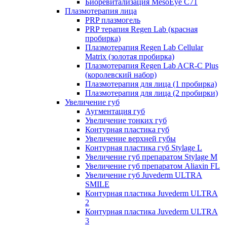
Биоревитализация MesoEye C71
Плазмотерапия лица
PRP плазмогель
PRP терапия Regen Lab (красная
пробирка)
Плазмотерапия Regen Lab Cellular
Matrix (золотая пробирка)
Плазмотерапия Regen Lab ACR-C Plus
(королевский набор)
Плазмотерапия для лица (1 пробирка)
Плазмотерапия для лица (2 пробирки)
Увеличение губ
Аугментация губ
Увеличение тонких губ
Контурная пластика губ
Увеличение верхней губы
Контурная пластика губ Stylage L
Увеличение губ препаратом Stylage M
Увеличение губ препаратом Aliaxin FL
Увеличение губ Juvederm ULTRA
SMILE
Контурная пластика Juvederm ULTRA
2
Контурная пластика Juvederm ULTRA
3