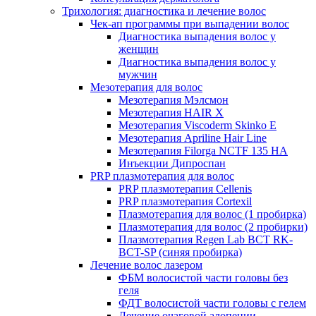
Трихология: диагностика и лечение волос
Чек-ап программы при выпадении волос
Диагностика выпадения волос у
женщин
Диагностика выпадения волос у
мужчин
Мезотерапия для волос
Мезотерапия Мэлсмон
Мезотерапия HAIR X
Мезотерапия Viscoderm Skinko E
Мезотерапия Apriline Hair Line
Мезотерапия Filorga NCTF 135 HA
Инъекции Дипроспан
PRP плазмотерапия для волос
PRP плазмотерапия Cellenis
PRP плазмотерапия Cortexil
Плазмотерапия для волос (1 пробирка)
Плазмотерапия для волос (2 пробирки)
Плазмотерапия Regen Lab BCT RK-
BCT-SP (синяя пробирка)
Лечение волос лазером
ФБМ волосистой части головы без
геля
ФДТ волосистой части головы с гелем
Лечение очаговой алопеции