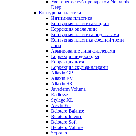
Увеличение губ препаратом Neuramis
Deep
Контурная пластика
Интимная пластика
Контурная пластика ягодиц
Коррекция овала лица
Контурная пластика под глазами
Контурная пластика средней трети
лица
Армирование лица филлерами
Коррекция подбородка
Коррекция носа
Коррекция скул филлерами
Aliaxin GP
Aliaxin EV
Aliaxin SR
Juvederm Voluma
Radiesse
Stylage XL
AestheFill
Belotero Balance
Belotero Intense
Belotero Soft
Belotero Volume
Soprano