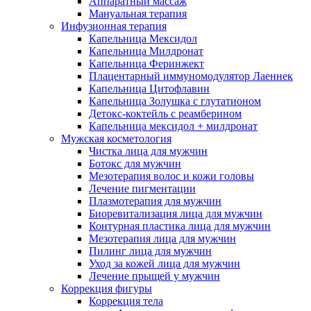
Аппаратный массаж
Мануальная терапия
Инфузионная терапия
Капельница Мексидол
Капельница Милдронат
Капельница Феринжект
Плацентарный иммуномодулятор Лаеннек
Капельница Цитофлавин
Капельница Золушка с глутатионом
Детокс-коктейль с реамберином
Капельница мексидол + милдронат
Мужская косметология
Чистка лица для мужчин
Ботокс для мужчин
Мезотерапия волос и кожи головы
Лечение пигментации
Плазмотерапия для мужчин
Биоревитализация лица для мужчин
Контурная пластика лица для мужчин
Мезотерапия лица для мужчин
Пилинг лица для мужчин
Уход за кожей лица для мужчин
Лечение прыщей у мужчин
Коррекция фигуры
Коррекция тела