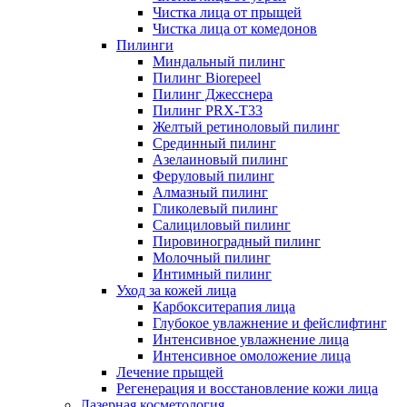
Чистка лица от прыщей
Чистка лица от комедонов
Пилинги
Миндальный пилинг
Пилинг Biorepeel
Пилинг Джесснера
Пилинг PRX-T33
Желтый ретиноловый пилинг
Срединный пилинг
Азелаиновый пилинг
Феруловый пилинг
Алмазный пилинг
Гликолевый пилинг
Салициловый пилинг
Пировиноградный пилинг
Молочный пилинг
Интимный пилинг
Уход за кожей лица
Карбокситерапия лица
Глубокое увлажнение и фейслифтинг
Интенсивное увлажнение лица
Интенсивное омоложение лица
Лечение прыщей
Регенерация и восстановление кожи лица
Лазерная косметология