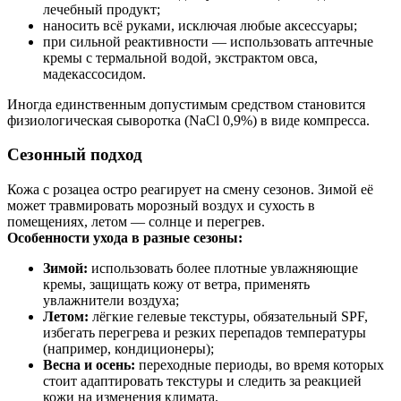
лечебный продукт;
наносить всё руками, исключая любые аксессуары;
при сильной реактивности — использовать аптечные
кремы с термальной водой, экстрактом овса,
мадекассосидом.
Иногда единственным допустимым средством становится
физиологическая сыворотка (NaCl 0,9%) в виде компресса.
Сезонный подход
Кожа с розацеа остро реагирует на смену сезонов. Зимой её
может травмировать морозный воздух и сухость в
помещениях, летом — солнце и перегрев.
Особенности ухода в разные сезоны:
Зимой:
использовать более плотные увлажняющие
кремы, защищать кожу от ветра, применять
увлажнители воздуха;
Летом:
лёгкие гелевые текстуры, обязательный SPF,
избегать перегрева и резких перепадов температуры
(например, кондиционеры);
Весна и осень:
переходные периоды, во время которых
стоит адаптировать текстуры и следить за реакцией
кожи на изменения климата.