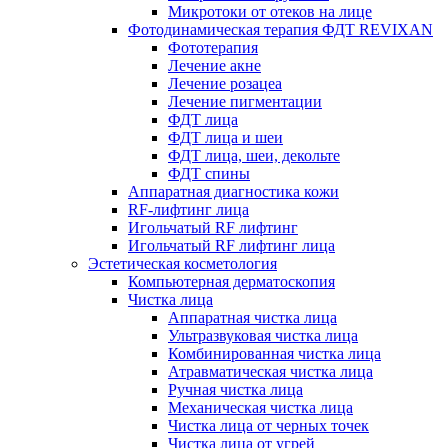
Микротоки от отеков на лице
Фотодинамическая терапия ФДТ REVIXAN
Фототерапия
Лечение акне
Лечение розацеа
Лечение пигментации
ФДТ лица
ФДТ лица и шеи
ФДТ лица, шеи, декольте
ФДТ спины
Аппаратная диагностика кожи
RF-лифтинг лица
Игольчатый RF лифтинг
Игольчатый RF лифтинг лица
Эстетическая косметология
Компьютерная дерматоскопия
Чистка лица
Аппаратная чистка лица
Ультразвуковая чистка лица
Комбинированная чистка лица
Атравматическая чистка лица
Ручная чистка лица
Механическая чистка лица
Чистка лица от черных точек
Чистка лица от угрей