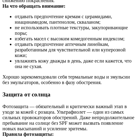
снижению покраснения.
На что обращать внимание:
отдавать предпочтение кремам с церамидами,
ниацинамидом, пантенолом, скваланом;
не использовать плотные текстуры, закупоривающие
поры;
избегать масел с высоким комедогенным индексом;
отдавать предпочтение аптечным линейкам,
разработанным для чувствительной или куперозной
кожи;
увлажнять кожу дважды в день, даже если кажется, что
она не сухая.
Хорошо зарекомендовали себя термальные воды и эмульсии
без эмульгаторов, особенно в фазу обострения.
Защита от солнца
Фотозащита — обязательный и критически важный этап в
уходе за кожей с розацеа. Ультрафиолет — один из самых
сильных провокаторов обострений. Даже непродолжительное
пребывание на солнце без SPF может вызвать появление
новых высыпаний и усиление эритемы.
Правила фотозащиты: