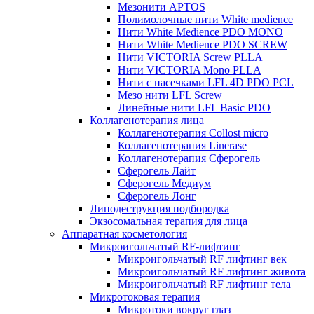
Мезонити APTOS
Полимолочные нити White medience
Нити White Medience PDO MONO
Нити White Medience PDO SCREW
Нити VICTORIA Screw PLLA
Нити VICTORIA Mono PLLA
Нити с насечками LFL 4D PDO PCL
Мезо нити LFL Screw
Линейные нити LFL Basic PDO
Коллагенотерапия лица
Коллагенотерапия Collost micro
Коллагенотерапия Linerase
Коллагенотерапия Сферогель
Сферогель Лайт
Сферогель Медиум
Сферогель Лонг
Липодеструкция подбородка
Экзосомальная терапия для лица
Аппаратная косметология
Микроигольчатый RF-лифтинг
Микроигольчатый RF лифтинг век
Микроигольчатый RF лифтинг живота
Микроигольчатый RF лифтинг тела
Микротоковая терапия
Микротоки вокруг глаз