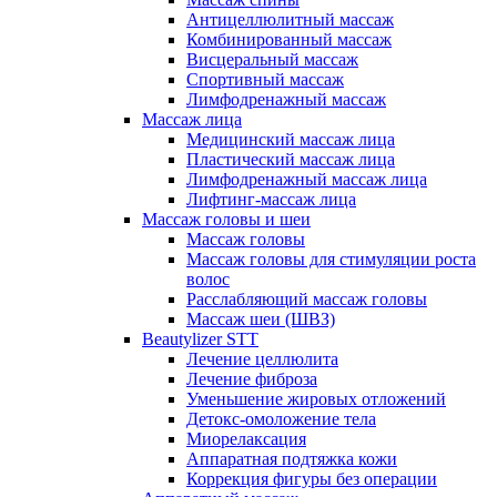
Антицеллюлитный массаж
Комбинированный массаж
Висцеральный массаж
Спортивный массаж
Лимфодренажный массаж
Массаж лица
Медицинский массаж лица
Пластический массаж лица
Лимфодренажный массаж лица
Лифтинг-массаж лица
Массаж головы и шеи
Массаж головы
Массаж головы для стимуляции роста
волос
Расслабляющий массаж головы
Массаж шеи (ШВЗ)
Beautylizer STT
Лечение целлюлита
Лечение фиброза
Уменьшение жировых отложений
Детокс-омоложение тела
Миорелаксация
Аппаратная подтяжка кожи
Коррекция фигуры без операции