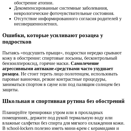
обострение атопии.
Декомпенсированные системные заболевания,
неврологические фоточувствительные состояния.
Отсутствие информированного согласия родителей у
несовершеннолетних.
Ошибки, которые усиливают розацеа у
подростков
Пытаясь «подсушить прыщи», подростки нередко срывают
кожу в обострение: спиртовые лосьоны, бесконтрольный
бензоилпероксид, горячие маски.
Самолечение
агрессивными антиакне‑средствами часто ухудшает
розацеа
. Не стоит тереть лицо полотенцем, использовать
паровые ванночки, резкие контрастные процедуры,
заниматься спортом в сауне или под палящим солнцем без
защиты.
Школьная и спортивная рутина без обострений
Планируйте тренировки утром или в прохладных
помещениях, держите под рукой термальную воду или
влажные салфетки без спирта для мягкого охлаждения кожи.
В school‑lockers полезно иметь мини‑крем с керамидами и