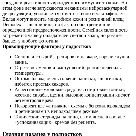
сосудов и реактивность врожденного иммунитета кожи. На
этом фоне легче запускаются механизмы нейроваскулярной
дисрегуляции, усиливается ответ на тепло и ультрафиолет.
Вклад могут вносить микробиом кожи и ресничный клещ
Demodex — не причина, но фактор обострений при
определенной предрасположенности. Семейная склонность
встречается чаще у обладателей светлой кожи, но розацеа
бывает у любого фототипа.
Провоцирующие факторы у подростков
Солнце и солярий, тренировки на жаре, горячие душ и
ванна.
Стресс экзаменов и выступлений, резкие перепады
температуры.
Острые блюда, очень горячие напитки, энергетики,
избыток простых сахаров.
Агрессивные уходовые средства: спиртовые тоники,
жесткие скрабы, щетки, высокие концентрации кислот
без контроля врача.
Некорректные «антиакне» схемы с бензоилпероксидом
и ретиноидами в неподходящем режиме.
Топические стероиды на лицо, в том числе в составе
«успокаивающих» кремов без рецепта.
Глазная розацеа у подростков