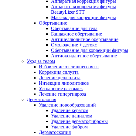
Аппаратная коррекция фигуры
Аппаратная коррекция фигуры
BeautyLizer STT
Массаж для коррекции фигуры
Обертывание
Обертывание для тела
Бандажное обертывание
Антицеллюлитное обертывание
Омоложение + детокс
Обертывание для коррекции фигуры
Антиоксидантное обертывание
Уход за телом
Избавление от лишнего веса
Коррекция силуэта
Лечение целлюлита
Инъекции липолитиков
Устранение растяжек
Лечение гипергидроза
Дерматология
Удаление новообразований
Удаление кератом
Удаление папиллом
Удаление дерматофибромы
Удаление фибром
Дерматоскопия