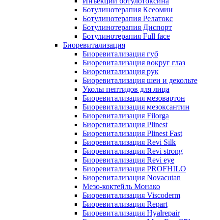
Инъекции ботулотоксина
Ботулинотерапия Ксеомин
Ботулинотерапия Релатокс
Ботулинотерапия Диспорт
Ботулинотерапия Full face
Биоревитализация
Биоревитализация губ
Биоревитализация вокруг глаз
Биоревитализация рук
Биоревитализация шеи и декольте
Уколы пептидов для лица
Биоревитализация мезовартон
Биоревитализация мезоксантин
Биоревитализация Filorga
Биоревитализация Plinest
Биоревитализация Plinest Fast
Биоревитализация Revi Silk
Биоревитализация Revi strong
Биоревитализация Revi eye
Биоревитализация PROFHILO
Биоревитализация Novacutan
Мезо-коктейль Монако
Биоревитализация Viscoderm
Биоревитализация Repart
Биоревитализация Hyalrepair