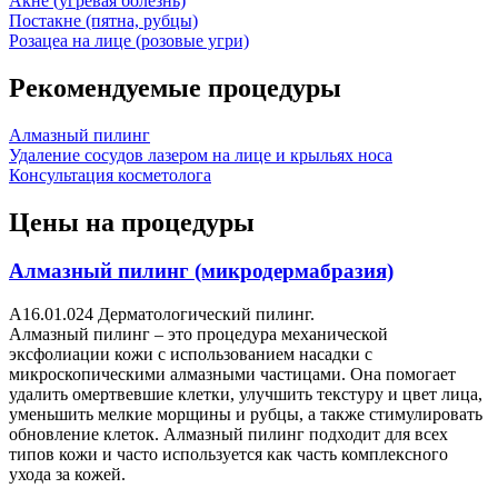
Акне (угревая болезнь)
Постакне (пятна, рубцы)
Розацеа на лице (розовые угри)
Рекомендуемые процедуры
Алмазный пилинг
Удаление сосудов лазером на лице и крыльях носа
Консультация косметолога
Цены на процедуры
Алмазный пилинг (микродермабразия)
A16.01.024 Дерматологический пилинг.
Алмазный пилинг – это процедура механической
эксфолиации кожи с использованием насадки с
микроскопическими алмазными частицами. Она помогает
удалить омертвевшие клетки, улучшить текстуру и цвет лица,
уменьшить мелкие морщины и рубцы, а также стимулировать
обновление клеток. Алмазный пилинг подходит для всех
типов кожи и часто используется как часть комплексного
ухода за кожей.