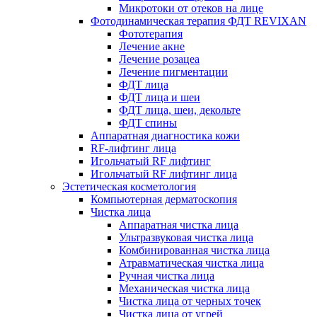
Микротоки от отеков на лице
Фотодинамическая терапия ФДТ REVIXAN
Фототерапия
Лечение акне
Лечение розацеа
Лечение пигментации
ФДТ лица
ФДТ лица и шеи
ФДТ лица, шеи, декольте
ФДТ спины
Аппаратная диагностика кожи
RF-лифтинг лица
Игольчатый RF лифтинг
Игольчатый RF лифтинг лица
Эстетическая косметология
Компьютерная дерматоскопия
Чистка лица
Аппаратная чистка лица
Ультразвуковая чистка лица
Комбинированная чистка лица
Атравматическая чистка лица
Ручная чистка лица
Механическая чистка лица
Чистка лица от черных точек
Чистка лица от угрей