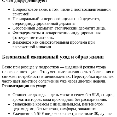
С чем дифференцируют
Подростковое акне, в том числе с поствоспалительной
эритемой.
Периоральный и периорофициальный дерматит,
стероидиндуцированный дерматит.
Себорейный дерматит, атопический дерматит лица.
Фотодерматозы и лекарственно индуцированная
фоточувствительность.
Демодекоз как самостоятельная проблема при
выраженной инвазии.
Безопасный ежедневный уход и образ жизни
Базис при розацеа у подростков — щадящий режим ухода
плюс солнцезащита. Это уменьшает активность заболевания и
снижает потребность в медикаментах. Перестройка привычек
часто дает заметное облегчение уже через две-три недели.
Рекомендации по уходу
Очищение дважды в день мягким гелем без SLS, спирта,
ароматизаторов; вода прохладная, без распаривания.
Увлажнение кремом с ниацинамидом, пантенолом,
церамидами; без ментола, камфоры, эвкалипта.
Ежедневный SPF широкого спектра не ниже 30, лучше