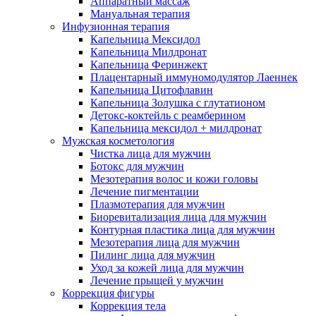
Аппаратный массаж
Мануальная терапия
Инфузионная терапия
Капельница Мексидол
Капельница Милдронат
Капельница Феринжект
Плацентарный иммуномодулятор Лаеннек
Капельница Цитофлавин
Капельница Золушка с глутатионом
Детокс-коктейль с реамберином
Капельница мексидол + милдронат
Мужская косметология
Чистка лица для мужчин
Ботокс для мужчин
Мезотерапия волос и кожи головы
Лечение пигментации
Плазмотерапия для мужчин
Биоревитализация лица для мужчин
Контурная пластика лица для мужчин
Мезотерапия лица для мужчин
Пилинг лица для мужчин
Уход за кожей лица для мужчин
Лечение прыщей у мужчин
Коррекция фигуры
Коррекция тела