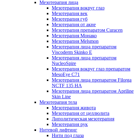
Мезотерапия лица
Мезотерапия вокруг глаз
Мезотерапия век
Мезотерапия губ
Мезотерапия от акне
Мезотерапия препаратом Curacen
Мезотерапия Монако
Мезотерапия Melsmon
Мезотерапия лица препаратом
Viscoderm Skinko E
Мезотерапия лица препаратом
NucleoSpire
Мезотерапия вокруг глаз препаратом
MesoEye С71
Мезотерапия лица препаратом Filorga
NCTF 135 HA
Мезотерапия лица препаратом Apriline
Skin Line
Мезотерапия тела
Мезотерапия живота
Мезотерапия от целлюлита
Липолитическая мезотерапия
Мезотерапия рук
Нитевой лифтинг
Нити под глаза