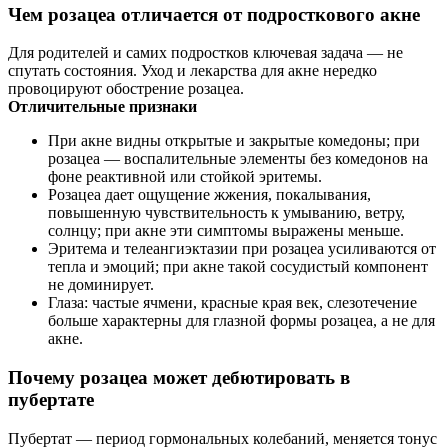
Чем розацеа отличается от подросткового акне
Для родителей и самих подростков ключевая задача — не
спутать состояния. Уход и лекарства для акне нередко
провоцируют обострение розацеа.
Отличительные признаки
При акне видны открытые и закрытые комедоны; при
розацеа — воспалительные элементы без комедонов на
фоне реактивной или стойкой эритемы.
Розацеа дает ощущение жжения, покалывания,
повышенную чувствительность к умыванию, ветру,
солнцу; при акне эти симптомы выражены меньше.
Эритема и телеангиэктазии при розацеа усиливаются от
тепла и эмоций; при акне такой сосудистый компонент
не доминирует.
Глаза: частые ячмени, красные края век, слезотечение
больше характерны для глазной формы розацеа, а не для
акне.
Почему розацеа может дебютировать в
пубертате
Пубертат — период гормональных колебаний, меняется тонус