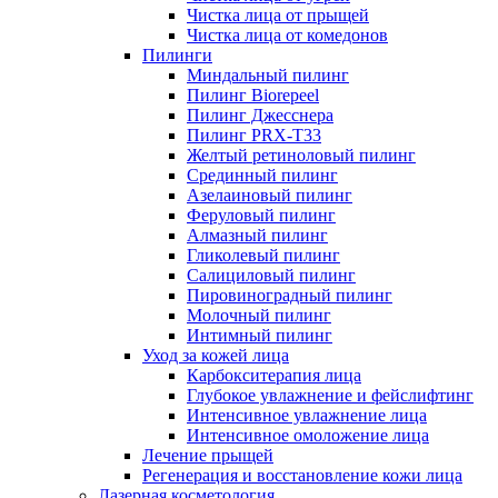
Чистка лица от прыщей
Чистка лица от комедонов
Пилинги
Миндальный пилинг
Пилинг Biorepeel
Пилинг Джесснера
Пилинг PRX-T33
Желтый ретиноловый пилинг
Срединный пилинг
Азелаиновый пилинг
Феруловый пилинг
Алмазный пилинг
Гликолевый пилинг
Салициловый пилинг
Пировиноградный пилинг
Молочный пилинг
Интимный пилинг
Уход за кожей лица
Карбокситерапия лица
Глубокое увлажнение и фейслифтинг
Интенсивное увлажнение лица
Интенсивное омоложение лица
Лечение прыщей
Регенерация и восстановление кожи лица
Лазерная косметология