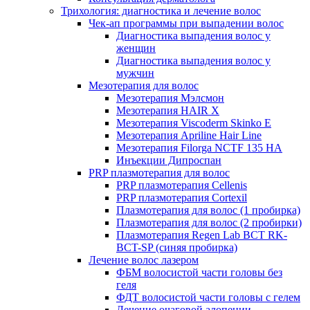
Трихология: диагностика и лечение волос
Чек-ап программы при выпадении волос
Диагностика выпадения волос у
женщин
Диагностика выпадения волос у
мужчин
Мезотерапия для волос
Мезотерапия Мэлсмон
Мезотерапия HAIR X
Мезотерапия Viscoderm Skinko E
Мезотерапия Apriline Hair Line
Мезотерапия Filorga NCTF 135 HA
Инъекции Дипроспан
PRP плазмотерапия для волос
PRP плазмотерапия Cellenis
PRP плазмотерапия Cortexil
Плазмотерапия для волос (1 пробирка)
Плазмотерапия для волос (2 пробирки)
Плазмотерапия Regen Lab BCT RK-
BCT-SP (синяя пробирка)
Лечение волос лазером
ФБМ волосистой части головы без
геля
ФДТ волосистой части головы с гелем
Лечение очаговой алопеции