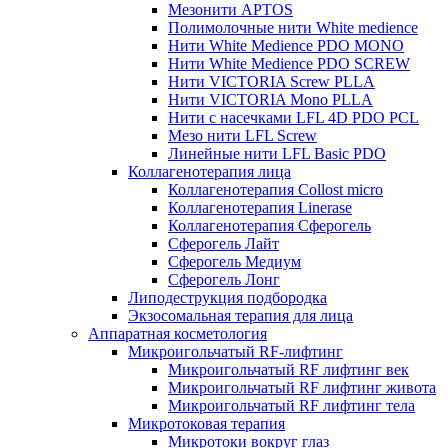
Мезонити APTOS
Полимолочные нити White medience
Нити White Medience PDO MONO
Нити White Medience PDO SCREW
Нити VICTORIA Screw PLLA
Нити VICTORIA Mono PLLA
Нити с насечками LFL 4D PDO PCL
Мезо нити LFL Screw
Линейные нити LFL Basic PDO
Коллагенотерапия лица
Коллагенотерапия Collost micro
Коллагенотерапия Linerase
Коллагенотерапия Сферогель
Сферогель Лайт
Сферогель Медиум
Сферогель Лонг
Липодеструкция подбородка
Экзосомальная терапия для лица
Аппаратная косметология
Микроигольчатый RF-лифтинг
Микроигольчатый RF лифтинг век
Микроигольчатый RF лифтинг живота
Микроигольчатый RF лифтинг тела
Микротоковая терапия
Микротоки вокруг глаз