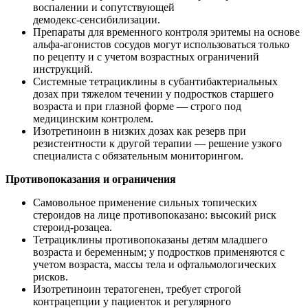
воспалении и сопутствующей
демодекс‑сенсибилизации.
Препараты для временного контроля эритемы на основе
альфа‑агонистов сосудов могут использоваться только
по рецепту и с учетом возрастных ограничений
инструкций.
Системные тетрациклины в субантибактериальных
дозах при тяжелом течении у подростков старшего
возраста и при глазной форме — строго под
медицинским контролем.
Изотретиноин в низких дозах как резерв при
резистентности к другой терапии — решение узкого
специалиста с обязательным мониторингом.
Противопоказания и ограничения
Самовольное применение сильных топических
стероидов на лице противопоказано: высокий риск
стероид‑розацеа.
Тетрациклины противопоказаны детям младшего
возраста и беременным; у подростков применяются с
учетом возраста, массы тела и офтальмологических
рисков.
Изотретиноин тератогенен, требует строгой
контрацепции у пациенток и регулярного