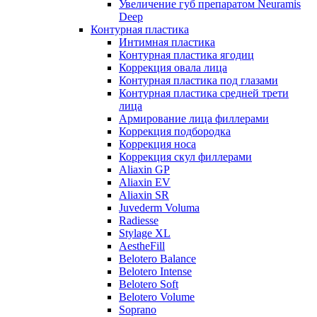
Увеличение губ препаратом Neuramis
Deep
Контурная пластика
Интимная пластика
Контурная пластика ягодиц
Коррекция овала лица
Контурная пластика под глазами
Контурная пластика средней трети
лица
Армирование лица филлерами
Коррекция подбородка
Коррекция носа
Коррекция скул филлерами
Aliaxin GP
Aliaxin EV
Aliaxin SR
Juvederm Voluma
Radiesse
Stylage XL
AestheFill
Belotero Balance
Belotero Intense
Belotero Soft
Belotero Volume
Soprano