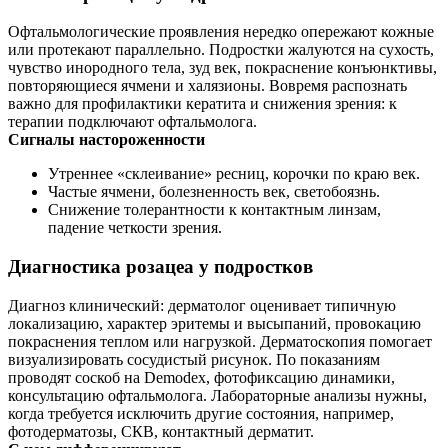
Офтальмологические проявления нередко опережают кожные
или протекают параллельно. Подростки жалуются на сухость,
чувство инородного тела, зуд век, покраснение конъюнктивы,
повторяющиеся ячмени и халязионы. Вовремя распознать
важно для профилактики кератита и снижения зрения: к
терапии подключают офтальмолога.
Сигналы настороженности
Утреннее «склеивание» ресниц, корочки по краю век.
Частые ячмени, болезненность век, светобоязнь.
Снижение толерантности к контактным линзам,
падение четкости зрения.
Диагностика розацеа у подростков
Диагноз клинический: дерматолог оценивает типичную
локализацию, характер эритемы и высыпаний, провокацию
покраснения теплом или нагрузкой. Дерматоскопия помогает
визуализировать сосудистый рисунок. По показаниям
проводят соскоб на Demodex, фотофиксацию динамики,
консультацию офтальмолога. Лабораторные анализы нужны,
когда требуется исключить другие состояния, например,
фотодерматозы, СКВ, контактный дерматит.