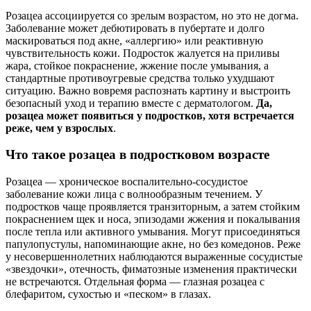
Розацеа ассоциируется со зрелым возрастом, но это не догма.
Заболевание может дебютировать в пубертате и долго
маскироваться под акне, «аллергию» или реактивную
чувствительность кожи. Подросток жалуется на приливы
жара, стойкое покраснение, жжение после умывания, а
стандартные противоугревые средства только ухудшают
ситуацию. Важно вовремя распознать картину и выстроить
безопасный уход и терапию вместе с дерматологом.
Да,
розацеа может появиться у подростков, хотя встречается
реже, чем у взрослых
.
Что такое розацеа в подростковом возрасте
Розацеа — хроническое воспалительно‑сосудистое
заболевание кожи лица с волнообразным течением. У
подростков чаще проявляется транзиторным, а затем стойким
покраснением щек и носа, эпизодами жжения и покалывания
после тепла или активного умывания. Могут присоединяться
папулопустулы, напоминающие акне, но без комедонов. Реже
у несовершеннолетних наблюдаются выраженные сосудистые
«звездочки», отечность, фиматозные изменения практически
не встречаются. Отдельная форма — глазная розацеа с
блефаритом, сухостью и «песком» в глазах.