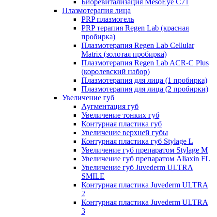
Биоревитализация MesoEye C71
Плазмотерапия лица
PRP плазмогель
PRP терапия Regen Lab (красная
пробирка)
Плазмотерапия Regen Lab Cellular
Matrix (золотая пробирка)
Плазмотерапия Regen Lab ACR-C Plus
(королевский набор)
Плазмотерапия для лица (1 пробирка)
Плазмотерапия для лица (2 пробирки)
Увеличение губ
Аугментация губ
Увеличение тонких губ
Контурная пластика губ
Увеличение верхней губы
Контурная пластика губ Stylage L
Увеличение губ препаратом Stylage M
Увеличение губ препаратом Aliaxin FL
Увеличение губ Juvederm ULTRA
SMILE
Контурная пластика Juvederm ULTRA
2
Контурная пластика Juvederm ULTRA
3