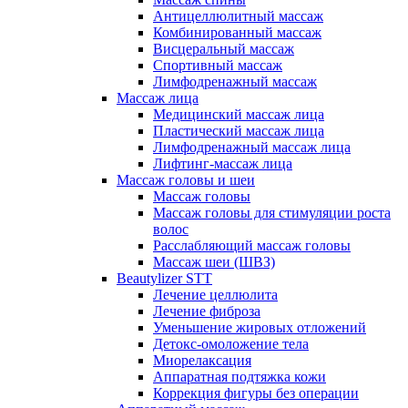
Антицеллюлитный массаж
Комбинированный массаж
Висцеральный массаж
Спортивный массаж
Лимфодренажный массаж
Массаж лица
Медицинский массаж лица
Пластический массаж лица
Лимфодренажный массаж лица
Лифтинг-массаж лица
Массаж головы и шеи
Массаж головы
Массаж головы для стимуляции роста
волос
Расслабляющий массаж головы
Массаж шеи (ШВЗ)
Beautylizer STT
Лечение целлюлита
Лечение фиброза
Уменьшение жировых отложений
Детокс-омоложение тела
Миорелаксация
Аппаратная подтяжка кожи
Коррекция фигуры без операции