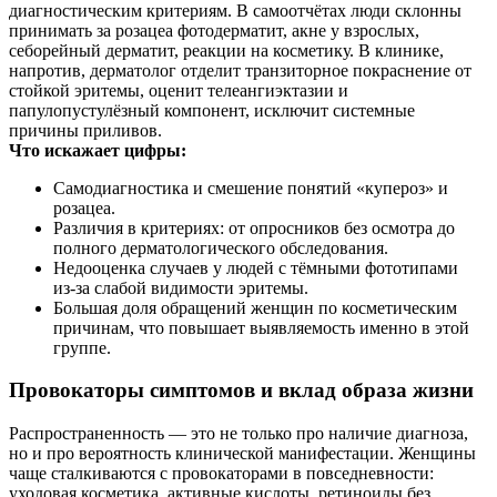
диагностическим критериям. В самоотчётах люди склонны
принимать за розацеа фотодерматит, акне у взрослых,
себорейный дерматит, реакции на косметику. В клинике,
напротив, дерматолог отделит транзиторное покраснение от
стойкой эритемы, оценит телеангиэктазии и
папулопустулёзный компонент, исключит системные
причины приливов.
Что искажает цифры:
Самодиагностика и смешение понятий «купероз» и
розацеа.
Различия в критериях: от опросников без осмотра до
полного дерматологического обследования.
Недооценка случаев у людей с тёмными фототипами
из‑за слабой видимости эритемы.
Большая доля обращений женщин по косметическим
причинам, что повышает выявляемость именно в этой
группе.
Провокаторы симптомов и вклад образа жизни
Распространенность — это не только про наличие диагноза,
но и про вероятность клинической манифестации. Женщины
чаще сталкиваются с провокаторами в повседневности:
уходовая косметика, активные кислоты, ретиноиды без