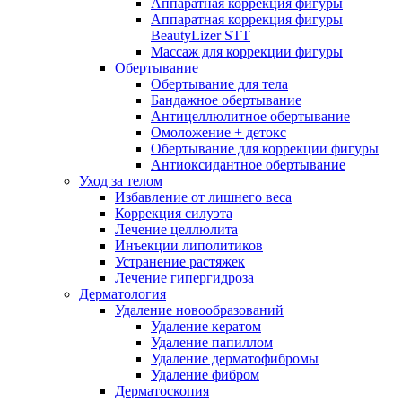
Аппаратная коррекция фигуры
Аппаратная коррекция фигуры
BeautyLizer STT
Массаж для коррекции фигуры
Обертывание
Обертывание для тела
Бандажное обертывание
Антицеллюлитное обертывание
Омоложение + детокс
Обертывание для коррекции фигуры
Антиоксидантное обертывание
Уход за телом
Избавление от лишнего веса
Коррекция силуэта
Лечение целлюлита
Инъекции липолитиков
Устранение растяжек
Лечение гипергидроза
Дерматология
Удаление новообразований
Удаление кератом
Удаление папиллом
Удаление дерматофибромы
Удаление фибром
Дерматоскопия