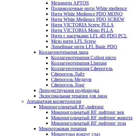
Мезонити APTOS
Полимолочные нити White medience
Нити White Medience PDO MONO
Нити White Medience PDO SCREW
Нити VICTORIA Screw PLLA
Нити VICTORIA Mono PLLA
Нити с насечками LFL 4D PDO PCL
Мезо нити LFL Screw
Линейные нити LFL Basic PDO
Коллагенотерапия лица
Коллагенотерапия Collost micro
Коллагенотерапия Linerase
Коллагенотерапия Сферогель
Сферогель Лайт
Сферогель Медиум
Сферогель Лонг
Липодеструкция подбородка
Экзосомальная терапия для лица
Аппаратная косметология
Микроигольчатый RF-лифтинг
Микроигольчатый RF лифтинг век
Микроигольчатый RF лифтинг живота
Микроигольчатый RF лифтинг тела
Микротоковая терапия
Микротоки вокруг глаз