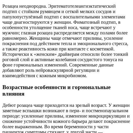
Розацеа неоднородна. Эритематотелеангиэктатический
подтип с стойким румянцем и сеткой мелких сосудов и
папулопустулёзный подтип с воспалительными элементами
чаще диагностируются у женщин. Фиматозный подтип, в
особенности утолщение тканей носа, чаще встречают у
мужчин; глазная розацеа распределяется между полами более
равномерно. Женщины чаще отмечают приливы, усиление
покраснения под действием тепла и эмоционального стресса,
а также реактивность кожи при контакте с косметикой.
Исторически к «женским» драйверам относили более тонкий
роговой слой и активные колебания сосудистого тонуса на
фоне гормональных изменений. Современные данные
добавляют роль нейроваскулярной регуляции и
взаимодействия с кожным микробиомом.
Возрастные особенности и гормональные
влияния
Дебют розацеа чаще приходится на зрелый возраст. У женщин
заметные вспышки возникают в пери- и постменопаузальном
периоде: усиленные приливы, изменение микроциркуляции и
снижение устойчивости кожного барьера делают покраснение
более выраженным. Во время беременности у части
пациенток симптомы стихают, у другой части —