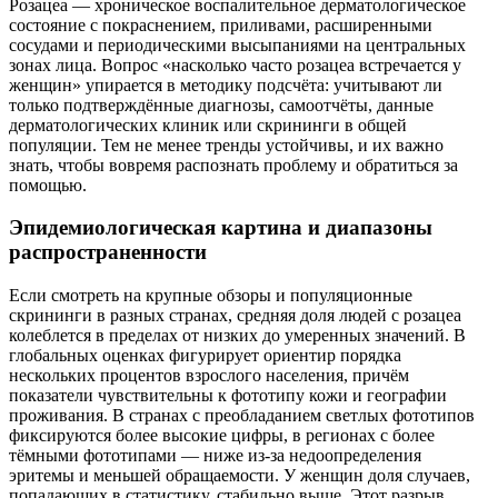
Розацеа — хроническое воспалительное дерматологическое
состояние с покраснением, приливами, расширенными
сосудами и периодическими высыпаниями на центральных
зонах лица. Вопрос «насколько часто розацеа встречается у
женщин» упирается в методику подсчёта: учитывают ли
только подтверждённые диагнозы, самоотчёты, данные
дерматологических клиник или скрининги в общей
популяции. Тем не менее тренды устойчивы, и их важно
знать, чтобы вовремя распознать проблему и обратиться за
помощью.
Эпидемиологическая картина и диапазоны
распространенности
Если смотреть на крупные обзоры и популяционные
скрининги в разных странах, средняя доля людей с розацеа
колеблется в пределах от низких до умеренных значений. В
глобальных оценках фигурирует ориентир порядка
нескольких процентов взрослого населения, причём
показатели чувствительны к фототипу кожи и географии
проживания. В странах с преобладанием светлых фототипов
фиксируются более высокие цифры, в регионах с более
тёмными фототипами — ниже из‑за недоопределения
эритемы и меньшей обращаемости. У женщин доля случаев,
попадающих в статистику, стабильно выше. Этот разрыв