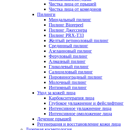
Чистка лица от прыщей
Чистка лица от комедонов
Пилинги
Миндальный пилинг
Пилинг Biorepeel
Пилинг Джесснера
Пилинг PRX-T33
Желтый ретиноловый пилинг
Срединный пилинг
Азелаиновый пилинг
Феруловый пилинг
Алмазный пилинг
Гликолевый пилинг
Салициловый пилинг
Пировиноградный пилинг
Молочный пилинг
Интимный пилинг
Уход за кожей лица
Карбокситерапия лица
Глубокое увлажнение и фейслифтинг
Интенсивное увлажнение лица
Интенсивное омоложение лица
Лечение прыщей
Регенерация и восстановление кожи лица
Лазерная косметология