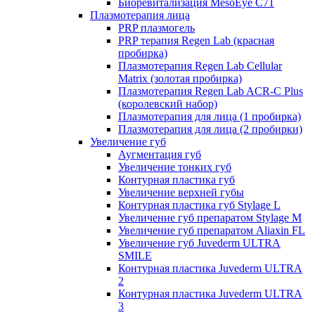
Биоревитализация MesoEye C71
Плазмотерапия лица
PRP плазмогель
PRP терапия Regen Lab (красная
пробирка)
Плазмотерапия Regen Lab Cellular
Matrix (золотая пробирка)
Плазмотерапия Regen Lab ACR-C Plus
(королевский набор)
Плазмотерапия для лица (1 пробирка)
Плазмотерапия для лица (2 пробирки)
Увеличение губ
Аугментация губ
Увеличение тонких губ
Контурная пластика губ
Увеличение верхней губы
Контурная пластика губ Stylage L
Увеличение губ препаратом Stylage M
Увеличение губ препаратом Aliaxin FL
Увеличение губ Juvederm ULTRA
SMILE
Контурная пластика Juvederm ULTRA
2
Контурная пластика Juvederm ULTRA
3