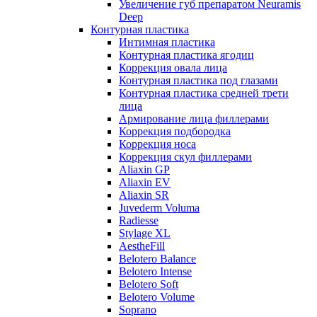
Увеличение губ препаратом Neuramis
Deep
Контурная пластика
Интимная пластика
Контурная пластика ягодиц
Коррекция овала лица
Контурная пластика под глазами
Контурная пластика средней трети
лица
Армирование лица филлерами
Коррекция подбородка
Коррекция носа
Коррекция скул филлерами
Aliaxin GP
Aliaxin EV
Aliaxin SR
Juvederm Voluma
Radiesse
Stylage XL
AestheFill
Belotero Balance
Belotero Intense
Belotero Soft
Belotero Volume
Soprano