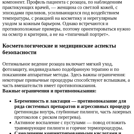
компонент. Профиль пациента с розацеа, по наблюдениям
практикующих врачей, — женщина со светлой кожей, с
эпизодами приливов, усиливающихся под воздействием
температуры, с реакцией на косметику и нерегулярным
уходом за кожным барьером. Однако встречаются и
противоположные примеры, поэтому ориентироваться нужно
на осмотр и критерии, а не на «типичный портрет».
Косметологические и медицинские аспекты
безопасности
Оптимальное ведение розацеа включает мягкий уход,
фотозащиту, индивидуально подобранную терапию и по
показаниям аппаратные методы. Здесь важны ограничения:
некоторые привычные процедуры способствуют вспышкам, а
часть вмешательств имеет противопоказания.
Важные ограничения и противопоказания:
Беременность и лактация — противопоказание для
ряда системных препаратов и агрессивных процедур
(ретиноиды внутрь, глубинные пилинги, часть лазерных
протоколов с риском перегрева).
Активное воспаление с пустулами — повод отложить
травмирующие пилинги и горячие термопроцедуры.
Самолечение концентрированными кислотами и