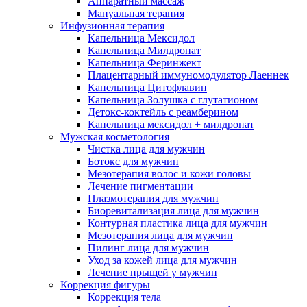
Аппаратный массаж
Мануальная терапия
Инфузионная терапия
Капельница Мексидол
Капельница Милдронат
Капельница Феринжект
Плацентарный иммуномодулятор Лаеннек
Капельница Цитофлавин
Капельница Золушка с глутатионом
Детокс-коктейль с реамберином
Капельница мексидол + милдронат
Мужская косметология
Чистка лица для мужчин
Ботокс для мужчин
Мезотерапия волос и кожи головы
Лечение пигментации
Плазмотерапия для мужчин
Биоревитализация лица для мужчин
Контурная пластика лица для мужчин
Мезотерапия лица для мужчин
Пилинг лица для мужчин
Уход за кожей лица для мужчин
Лечение прыщей у мужчин
Коррекция фигуры
Коррекция тела