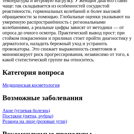
температуры и ветровую нагрузку. У женщин диагноз ставят
чаще: так складывается из особенностей сосудистой
реактивности, гормональных колебаний и более высокой
обращаемости за помощью. Глобальные оценки указывают на
умеренную распространённость с региональными
колебаниями, а реальные цифры зависят от методики — от
опроса до очного осмотра. Практический вывод прост: при
стойком покраснении и приливах стоит пройти диагностику у
дерматолога, наладить бережный уход и устранить
провокаторы. Это снижает выраженность симптомов и
минимизирует риск прогрессирования, независимо от того, к
какой статистической группе вы относитесь.
Категория вопроса
Медицинская косметология
Возможные заболевания
Акне (угревая болезнь)
Постакне (пятна, рубцы)
Розацеа на лице (розовые угри)
Рекомендуемые процедуры