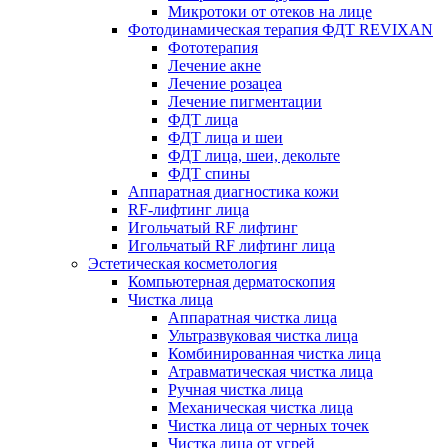
Микротоки от отеков на лице
Фотодинамическая терапия ФДТ REVIXAN
Фототерапия
Лечение акне
Лечение розацеа
Лечение пигментации
ФДТ лица
ФДТ лица и шеи
ФДТ лица, шеи, декольте
ФДТ спины
Аппаратная диагностика кожи
RF-лифтинг лица
Игольчатый RF лифтинг
Игольчатый RF лифтинг лица
Эстетическая косметология
Компьютерная дерматоскопия
Чистка лица
Аппаратная чистка лица
Ультразвуковая чистка лица
Комбинированная чистка лица
Атравматическая чистка лица
Ручная чистка лица
Механическая чистка лица
Чистка лица от черных точек
Чистка лица от угрей