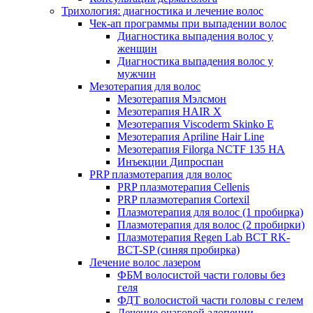
Трихология: диагностика и лечение волос
Чек-ап программы при выпадении волос
Диагностика выпадения волос у
женщин
Диагностика выпадения волос у
мужчин
Мезотерапия для волос
Мезотерапия Мэлсмон
Мезотерапия HAIR X
Мезотерапия Viscoderm Skinko E
Мезотерапия Apriline Hair Line
Мезотерапия Filorga NCTF 135 HA
Инъекции Дипроспан
PRP плазмотерапия для волос
PRP плазмотерапия Cellenis
PRP плазмотерапия Cortexil
Плазмотерапия для волос (1 пробирка)
Плазмотерапия для волос (2 пробирки)
Плазмотерапия Regen Lab BCT RK-
BCT-SP (синяя пробирка)
Лечение волос лазером
ФБМ волосистой части головы без
геля
ФДТ волосистой части головы с гелем
Лечение очаговой алопеции