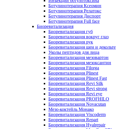
Инъекции ботулотоксина
Ботулинотерапия Ксеомин
Ботулинотерапия Релатокс
Ботулинотерапия Диспорт
Ботулинотерапия Full face
Биоревитализация
Биоревитализация губ
Биоревитализация вокруг глаз
Биоревитализация рук
Биоревитализация шеи и декольте
Уколы пептидов для лица
Биоревитализация мезовартон
Биоревитализация мезоксантин
Биоревитализация Filorga
Биоревитализация Plinest
Биоревитализация Plinest Fast
Биоревитализация Revi Silk
Биоревитализация Revi strong
Биоревитализация Revi eye
Биоревитализация PROFHILO
Биоревитализация Novacutan
Мезо-коктейль Монако
Биоревитализация Viscoderm
Биоревитализация Repart
Биоревитализация Hyalrepair