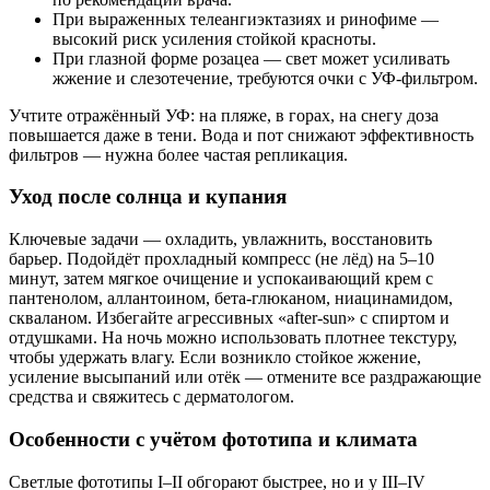
При выраженных телеангиэктазиях и ринофиме —
высокий риск усиления стойкой красноты.
При глазной форме розацеа — свет может усиливать
жжение и слезотечение, требуются очки с УФ-фильтром.
Учтите отражённый УФ: на пляже, в горах, на снегу доза
повышается даже в тени. Вода и пот снижают эффективность
фильтров — нужна более частая репликация.
Уход после солнца и купания
Ключевые задачи — охладить, увлажнить, восстановить
барьер. Подойдёт прохладный компресс (не лёд) на 5–10
минут, затем мягкое очищение и успокаивающий крем с
пантенолом, аллантоином, бета-глюканом, ниацинамидом,
скваланом. Избегайте агрессивных «after-sun» с спиртом и
отдушками. На ночь можно использовать плотнее текстуру,
чтобы удержать влагу. Если возникло стойкое жжение,
усиление высыпаний или отёк — отмените все раздражающие
средства и свяжитесь с дерматологом.
Особенности с учётом фототипа и климата
Светлые фототипы I–II обгорают быстрее, но и у III–IV