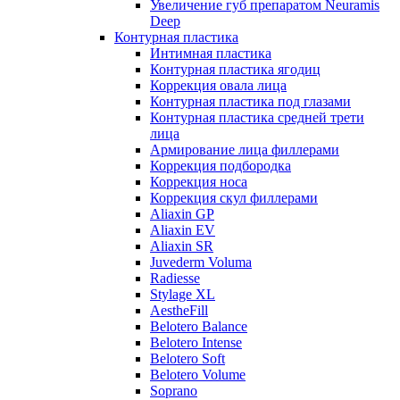
Увеличение губ препаратом Neuramis
Deep
Контурная пластика
Интимная пластика
Контурная пластика ягодиц
Коррекция овала лица
Контурная пластика под глазами
Контурная пластика средней трети
лица
Армирование лица филлерами
Коррекция подбородка
Коррекция носа
Коррекция скул филлерами
Aliaxin GP
Aliaxin EV
Aliaxin SR
Juvederm Voluma
Radiesse
Stylage XL
AestheFill
Belotero Balance
Belotero Intense
Belotero Soft
Belotero Volume
Soprano