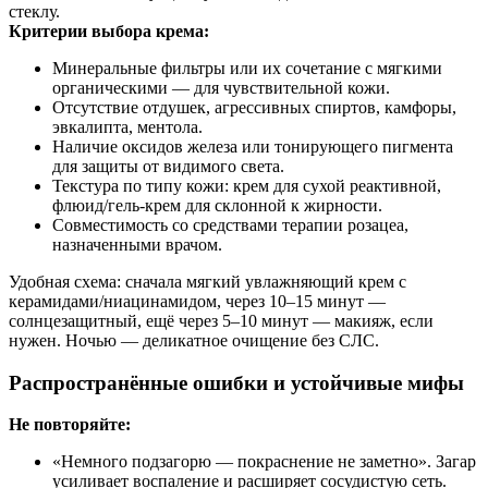
стеклу.
Критерии выбора крема:
Минеральные фильтры или их сочетание с мягкими
органическими — для чувствительной кожи.
Отсутствие отдушек, агрессивных спиртов, камфоры,
эвкалипта, ментола.
Наличие оксидов железа или тонирующего пигмента
для защиты от видимого света.
Текстура по типу кожи: крем для сухой реактивной,
флюид/гель-крем для склонной к жирности.
Совместимость со средствами терапии розацеа,
назначенными врачом.
Удобная схема: сначала мягкий увлажняющий крем с
керамидами/ниацинамидом, через 10–15 минут —
солнцезащитный, ещё через 5–10 минут — макияж, если
нужен. Ночью — деликатное очищение без СЛС.
Распространённые ошибки и устойчивые мифы
Не повторяйте:
«Немного подзагорю — покраснение не заметно». Загар
усиливает воспаление и расширяет сосудистую сеть.