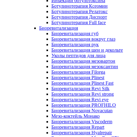
Инъекции ботулотоксина
Ботулинотерапия Ксеомин
Ботулинотерапия Релатокс
Ботулинотерапия Диспорт
Ботулинотерапия Full face
Биоревитализация
Биоревитализация губ
Биоревитализация вокруг глаз
Биоревитализация рук
Биоревитализация шеи и декольте
Уколы пептидов для лица
Биоревитализация мезовартон
Биоревитализация мезоксантин
Биоревитализация Filorga
Биоревитализация Plinest
Биоревитализация Plinest Fast
Биоревитализация Revi Silk
Биоревитализация Revi strong
Биоревитализация Revi eye
Биоревитализация PROFHILO
Биоревитализация Novacutan
Мезо-коктейль Монако
Биоревитализация Viscoderm
Биоревитализация Repart
Биоревитализация Hyalrepair