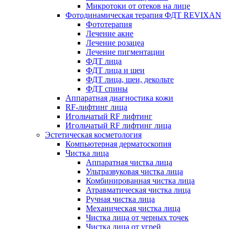
Микротоки от отеков на лице
Фотодинамическая терапия ФДТ REVIXAN
Фототерапия
Лечение акне
Лечение розацеа
Лечение пигментации
ФДТ лица
ФДТ лица и шеи
ФДТ лица, шеи, декольте
ФДТ спины
Аппаратная диагностика кожи
RF-лифтинг лица
Игольчатый RF лифтинг
Игольчатый RF лифтинг лица
Эстетическая косметология
Компьютерная дерматоскопия
Чистка лица
Аппаратная чистка лица
Ультразвуковая чистка лица
Комбинированная чистка лица
Атравматическая чистка лица
Ручная чистка лица
Механическая чистка лица
Чистка лица от черных точек
Чистка лица от угрей