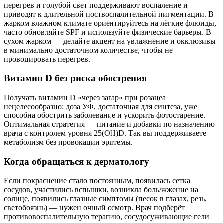
перегрев и голубой свет поддерживают воспаление и
приводят к длительной поствоспалительной пигментации. В
жарком влажном климате ориентируйтесь на лёгкие флюиды,
часто обновляйте SPF и используйте физические барьеры. В
сухом жарком — делайте акцент на увлажнение и окклюзивы
в минимально достаточном количестве, чтобы не
провоцировать перегрев.
Витамин D без риска обострения
Получать витамин D «через загар» при розацеа
нецелесообразно: доза УФ, достаточная для синтеза, уже
способна обострить заболевание и ускорить фотостарение.
Оптимальная стратегия — питание и добавки по назначению
врача с контролем уровня 25(OH)D. Так вы поддерживаете
метаболизм без провокации эритемы.
Когда обращаться к дерматологу
Если покраснение стало постоянным, появилась сетка
сосудов, участились вспышки, возникла боль/жжение на
солнце, появились глазные симптомы (песок в глазах, резь,
светобоязнь) — нужен очный осмотр. Врач подберёт
противовоспалительную терапию, сосудосуживающие гели