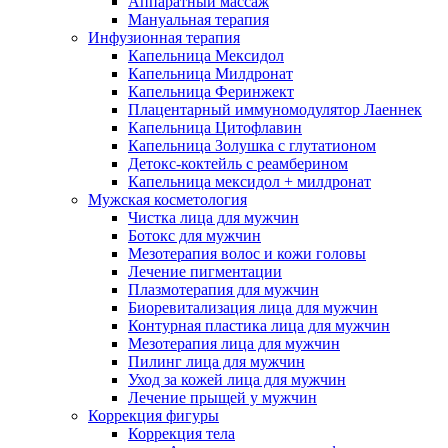
Аппаратный массаж
Мануальная терапия
Инфузионная терапия
Капельница Мексидол
Капельница Милдронат
Капельница Феринжект
Плацентарный иммуномодулятор Лаеннек
Капельница Цитофлавин
Капельница Золушка с глутатионом
Детокс-коктейль с реамберином
Капельница мексидол + милдронат
Мужская косметология
Чистка лица для мужчин
Ботокс для мужчин
Мезотерапия волос и кожи головы
Лечение пигментации
Плазмотерапия для мужчин
Биоревитализация лица для мужчин
Контурная пластика лица для мужчин
Мезотерапия лица для мужчин
Пилинг лица для мужчин
Уход за кожей лица для мужчин
Лечение прыщей у мужчин
Коррекция фигуры
Коррекция тела