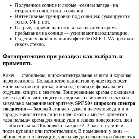
Полуденное солнце и любые «сеансы загара» на
открытом солнце или в солярии.
Интенсивные тренировки под солнцем: суммируются
тепло, УФ и пот.
Острые, горячие напитки, алкоголь до/во время
пребывания на солнце — усиливают вазодилатацию.
Сидение у окна в машине/офисе без SPF: UVA проходит
сквозь стекло.
Фотопротекция при розацеа: как выбрать и
применять
Ключ — стабильная, широкоспектральная защита и хорошая
переносимость. Большинство пациентов лучше переносят
минералы (оксид цинка, диоксид титана) и формулы без
отдушек, спирта и ментола. Тонированные кремы с оксидами
железа добавляют защиту от видимого светового спектра и
визуально выравнивают эритему.
SPF 50+ широкого спектра
ежедневно
— базовый стандарт даже в пасмурные дни и в
городе. Наносите на лицо и шею около 2 мг/см²: ориентир —
«два пальца» крема для лица; уши и задняя поверхность шеи
— обязательны. Обновляйте каждые 2–3 часа на улице и
после купания или потоотделения. В помещении у окна —
обновление по ситуации, учитывая длительность и близость к