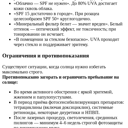
«Облачно — SPF не нужен». До 80% UVA достигает
кожи сквозь облака.
«SPF 15 достаточно в городе». При розацеа
целесообразен SPF 50+ круглогодично.
«Минеральный фильтр белит — значит вреден». Белый
оттенок — оптический эффект, не токсичность; при
тонировании он исчезает.
«В помещении за стеклом безопасно». UVA проходит
через стекло и поддерживает эритему.
Ограничения и противопоказания
Существуют ситуации, когда солнца нужно избегать
максимально строго.
Противопоказано загорать и ограничить пребывание на
солнце:
Во время активного обострения с яркой эритемой,
жжением и папулопустулами.
В период приёма фотосенсибилизирующих препаратов:
тетрациклины (включая доксициклин), системные
ретиноиды, некоторые диуретики и НПВП.
После лазерных процедур, светолечения, срединных
пилингов — минимум 4–6 недель строгой фотозащиты
по рекомендации врача.