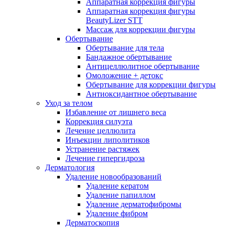
Аппаратная коррекция фигуры
Аппаратная коррекция фигуры
BeautyLizer STT
Массаж для коррекции фигуры
Обертывание
Обертывание для тела
Бандажное обертывание
Антицеллюлитное обертывание
Омоложение + детокс
Обертывание для коррекции фигуры
Антиоксидантное обертывание
Уход за телом
Избавление от лишнего веса
Коррекция силуэта
Лечение целлюлита
Инъекции липолитиков
Устранение растяжек
Лечение гипергидроза
Дерматология
Удаление новообразований
Удаление кератом
Удаление папиллом
Удаление дерматофибромы
Удаление фибром
Дерматоскопия