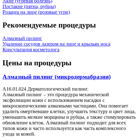
Акне (угревая болезнь)
Постакне (пятна, рубцы)
Розацеа на лице (розовые угри)
Рекомендуемые процедуры
Алмазный пилинг
Удаление сосудов лазером на лице и крыльях носа
Консультация косметолога
Цены на процедуры
Алмазный пилинг (микродермабразия)
A16.01.024 Дерматологический пилинг.
Алмазный пилинг – это процедура механической
эксфолиации кожи с использованием насадки с
микроскопическими алмазными частицами. Она помогает
удалить омертвевшие клетки, улучшить текстуру и цвет лица,
уменьшить мелкие морщины и рубцы, а также стимулировать
обновление клеток. Алмазный пилинг подходит для всех
типов кожи и часто используется как часть комплексного
ухода за кожей.