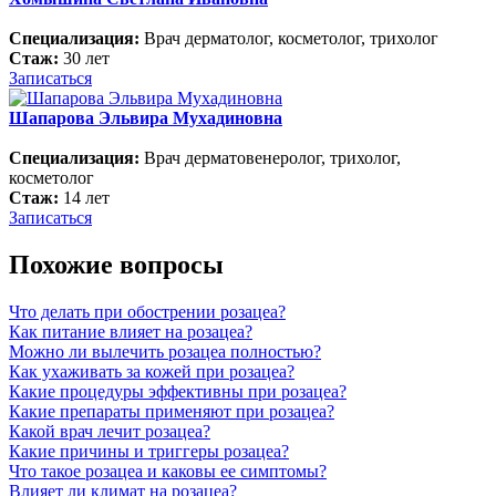
Специализация:
Врач дерматолог, косметолог, трихолог
Стаж:
30 лет
Записаться
Шапарова Эльвира Мухадиновна
Специализация:
Врач дерматовенеролог, трихолог,
косметолог
Стаж:
14 лет
Записаться
Похожие вопросы
Что делать при обострении розацеа?
Как питание влияет на розацеа?
Можно ли вылечить розацеа полностью?
Как ухаживать за кожей при розацеа?
Какие процедуры эффективны при розацеа?
Какие препараты применяют при розацеа?
Какой врач лечит розацеа?
Какие причины и триггеры розацеа?
Что такое розацеа и каковы ее симптомы?
Влияет ли климат на розацеа?