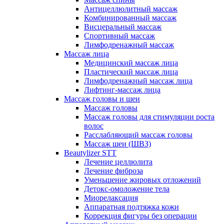
Антицеллюлитный массаж
Комбинированный массаж
Висцеральный массаж
Спортивный массаж
Лимфодренажный массаж
Массаж лица
Медицинский массаж лица
Пластический массаж лица
Лимфодренажный массаж лица
Лифтинг-массаж лица
Массаж головы и шеи
Массаж головы
Массаж головы для стимуляции роста
волос
Расслабляющий массаж головы
Массаж шеи (ШВЗ)
Beautylizer STT
Лечение целлюлита
Лечение фиброза
Уменьшение жировых отложений
Детокс-омоложение тела
Миорелаксация
Аппаратная подтяжка кожи
Коррекция фигуры без операции