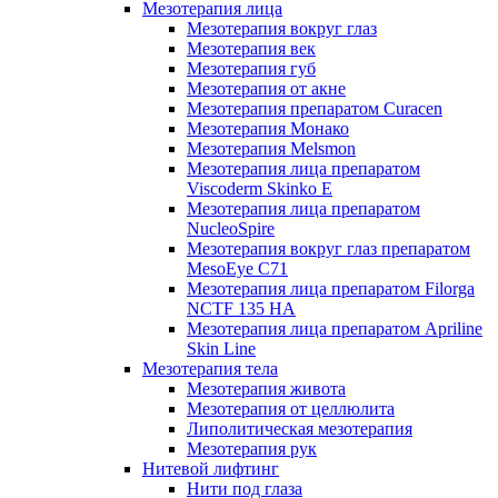
Мезотерапия лица
Мезотерапия вокруг глаз
Мезотерапия век
Мезотерапия губ
Мезотерапия от акне
Мезотерапия препаратом Curacen
Мезотерапия Монако
Мезотерапия Melsmon
Мезотерапия лица препаратом
Viscoderm Skinko E
Мезотерапия лица препаратом
NucleoSpire
Мезотерапия вокруг глаз препаратом
MesoEye С71
Мезотерапия лица препаратом Filorga
NCTF 135 HA
Мезотерапия лица препаратом Apriline
Skin Line
Мезотерапия тела
Мезотерапия живота
Мезотерапия от целлюлита
Липолитическая мезотерапия
Мезотерапия рук
Нитевой лифтинг
Нити под глаза