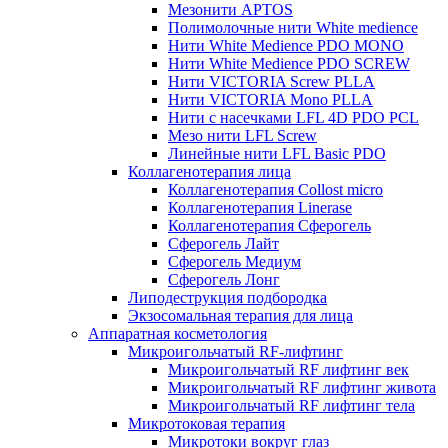
Мезонити APTOS
Полимолочные нити White medience
Нити White Medience PDO MONO
Нити White Medience PDO SCREW
Нити VICTORIA Screw PLLA
Нити VICTORIA Mono PLLA
Нити с насечками LFL 4D PDO PCL
Мезо нити LFL Screw
Линейные нити LFL Basic PDO
Коллагенотерапия лица
Коллагенотерапия Collost micro
Коллагенотерапия Linerase
Коллагенотерапия Сферогель
Сферогель Лайт
Сферогель Медиум
Сферогель Лонг
Липодеструкция подбородка
Экзосомальная терапия для лица
Аппаратная косметология
Микроигольчатый RF-лифтинг
Микроигольчатый RF лифтинг век
Микроигольчатый RF лифтинг живота
Микроигольчатый RF лифтинг тела
Микротоковая терапия
Микротоки вокруг глаз