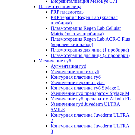
Биоревитализация MesoEye C71
Плазмотерапия лица
PRP плазмогель
PRP терапия Regen Lab (красная
пробирка)
Плазмотерапия Regen Lab Cellular
Matrix (золотая пробирка)
Плазмотерапия Regen Lab ACR-C Plus
(королевский набор)
Плазмотерапия для лица (1 пробирка)
Плазмотерапия для лица (2 пробирки)
Увеличение губ
Аугментация губ
Увеличение тонких губ
Контурная пластика губ
Увеличение верхней губы
Контурная пластика губ Stylage L
Увеличение губ препаратом Stylage M
Увеличение губ препаратом Aliaxin FL
Увеличение губ Juvederm ULTRA
SMILE
Контурная пластика Juvederm ULTRA
2
Контурная пластика Juvederm ULTRA
3