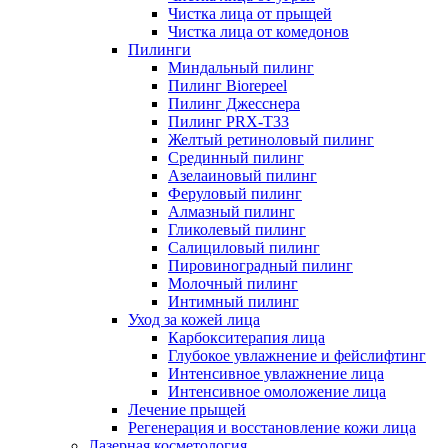
Чистка лица от прыщей
Чистка лица от комедонов
Пилинги
Миндальный пилинг
Пилинг Biorepeel
Пилинг Джесснера
Пилинг PRX-T33
Желтый ретиноловый пилинг
Срединный пилинг
Азелаиновый пилинг
Феруловый пилинг
Алмазный пилинг
Гликолевый пилинг
Салициловый пилинг
Пировиноградный пилинг
Молочный пилинг
Интимный пилинг
Уход за кожей лица
Карбокситерапия лица
Глубокое увлажнение и фейслифтинг
Интенсивное увлажнение лица
Интенсивное омоложение лица
Лечение прыщей
Регенерация и восстановление кожи лица
Лазерная косметология