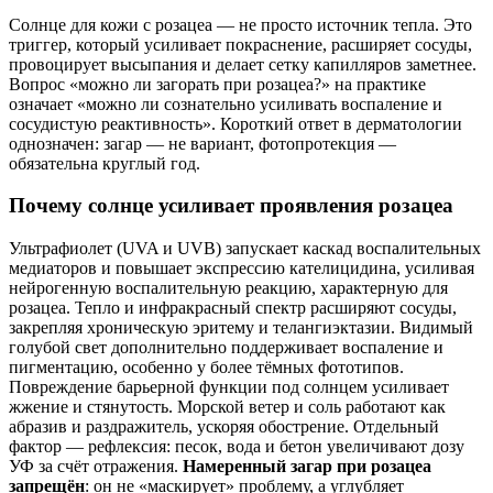
Солнце для кожи с розацеа — не просто источник тепла. Это
триггер, который усиливает покраснение, расширяет сосуды,
провоцирует высыпания и делает сетку капилляров заметнее.
Вопрос «можно ли загорать при розацеа?» на практике
означает «можно ли сознательно усиливать воспаление и
сосудистую реактивность». Короткий ответ в дерматологии
однозначен: загар — не вариант, фотопротекция —
обязательна круглый год.
Почему солнце усиливает проявления розацеа
Ультрафиолет (UVA и UVB) запускает каскад воспалительных
медиаторов и повышает экспрессию кателицидина, усиливая
нейрогенную воспалительную реакцию, характерную для
розацеа. Тепло и инфракрасный спектр расширяют сосуды,
закрепляя хроническую эритему и телангиэктазии. Видимый
голубой свет дополнительно поддерживает воспаление и
пигментацию, особенно у более тёмных фототипов.
Повреждение барьерной функции под солнцем усиливает
жжение и стянутость. Морской ветер и соль работают как
абразив и раздражитель, ускоряя обострение. Отдельный
фактор — рефлексия: песок, вода и бетон увеличивают дозу
УФ за счёт отражения.
Намеренный загар при розацеа
запрещён
: он не «маскирует» проблему, а углубляет