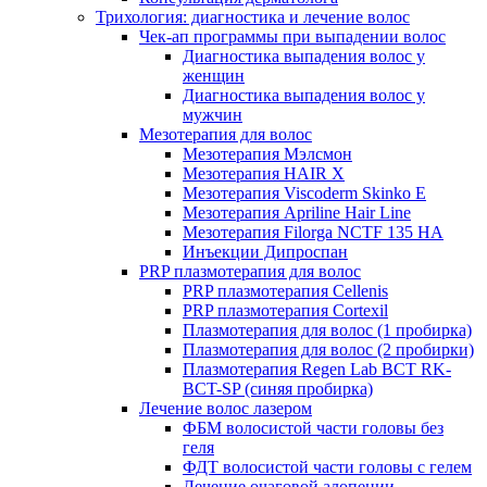
Трихология: диагностика и лечение волос
Чек-ап программы при выпадении волос
Диагностика выпадения волос у
женщин
Диагностика выпадения волос у
мужчин
Мезотерапия для волос
Мезотерапия Мэлсмон
Мезотерапия HAIR X
Мезотерапия Viscoderm Skinko E
Мезотерапия Apriline Hair Line
Мезотерапия Filorga NCTF 135 HA
Инъекции Дипроспан
PRP плазмотерапия для волос
PRP плазмотерапия Cellenis
PRP плазмотерапия Cortexil
Плазмотерапия для волос (1 пробирка)
Плазмотерапия для волос (2 пробирки)
Плазмотерапия Regen Lab BCT RK-
BCT-SP (синяя пробирка)
Лечение волос лазером
ФБМ волосистой части головы без
геля
ФДТ волосистой части головы с гелем
Лечение очаговой алопеции