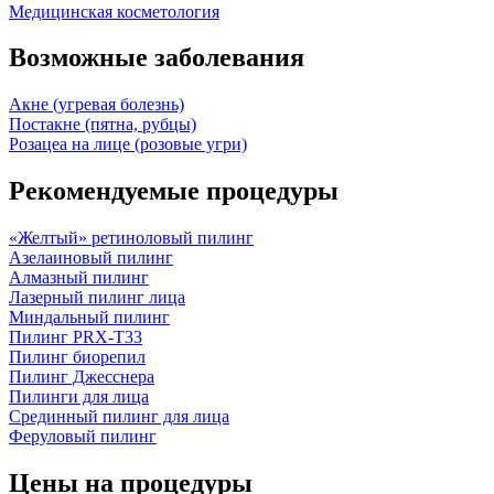
Медицинская косметология
Возможные заболевания
Акне (угревая болезнь)
Постакне (пятна, рубцы)
Розацеа на лице (розовые угри)
Рекомендуемые процедуры
«Желтый» ретиноловый пилинг
Азелаиновый пилинг
Алмазный пилинг
Лазерный пилинг лица
Миндальный пилинг
Пилинг PRX-T33
Пилинг биорепил
Пилинг Джесснера
Пилинги для лица
Срединный пилинг для лица
Феруловый пилинг
Цены на процедуры