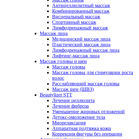
Антицеллюлитный массаж
Комбинированный массаж
Висцеральный массаж
Спортивный массаж
Лимфодренажный массаж
Массаж лица
Медицинский массаж лица
Пластический массаж лица
Лимфодренажный массаж лица
Лифтинг-массаж лица
Массаж головы и шеи
Массаж головы
Массаж головы для стимуляции роста
волос
Расслабляющий массаж головы
Массаж шеи (ШВЗ)
Beautylizer STT
Лечение целлюлита
Лечение фиброза
Уменьшение жировых отложений
Детокс-омоложение тела
Миорелаксация
Аппаратная подтяжка кожи
Коррекция фигуры без операции