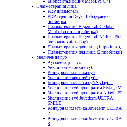
Биоревитализация MesoEye C71
Плазмотерапия лица
PRP плазмогель
PRP терапия Regen Lab (красная
пробирка)
Плазмотерапия Regen Lab Cellular
Matrix (золотая пробирка)
Плазмотерапия Regen Lab ACR-C Plus
(королевский набор)
Плазмотерапия для лица (1 пробирка)
Плазмотерапия для лица (2 пробирки)
Увеличение губ
Аугментация губ
Увеличение тонких губ
Контурная пластика губ
Увеличение верхней губы
Контурная пластика губ Stylage L
Увеличение губ препаратом Stylage M
Увеличение губ препаратом Aliaxin FL
Увеличение губ Juvederm ULTRA
SMILE
Контурная пластика Juvederm ULTRA
2
Контурная пластика Juvederm ULTRA
3