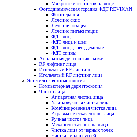
Микротоки от отеков на лице
Фотодинамическая терапия ФДТ REVIXAN
Фототерапия
Лечение акне
Лечение розацеа
Лечение пигментации
ФДТ лица
ФДТ лица и шеи
ФДТ лица, шеи, декольте
ФДТ спины
Аппаратная диагностика кожи
RF-лифтинг лица
Игольчатый RF лифтинг
Игольчатый RF лифтинг лица
Эстетическая косметология
Компьютерная дерматоскопия
Чистка лица
Аппаратная чистка лица
Ультразвуковая чистка лица
Комбинированная чистка лица
Атравматическая чистка лица
Ручная чистка лица
Механическая чистка лица
Чистка лица от черных точек
Чистка лица от угрей