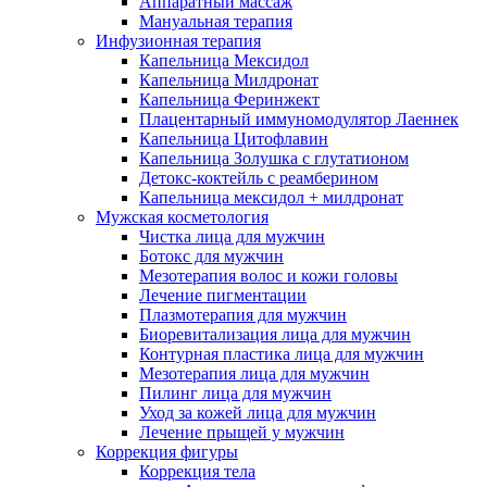
Аппаратный массаж
Мануальная терапия
Инфузионная терапия
Капельница Мексидол
Капельница Милдронат
Капельница Феринжект
Плацентарный иммуномодулятор Лаеннек
Капельница Цитофлавин
Капельница Золушка с глутатионом
Детокс-коктейль с реамберином
Капельница мексидол + милдронат
Мужская косметология
Чистка лица для мужчин
Ботокс для мужчин
Мезотерапия волос и кожи головы
Лечение пигментации
Плазмотерапия для мужчин
Биоревитализация лица для мужчин
Контурная пластика лица для мужчин
Мезотерапия лица для мужчин
Пилинг лица для мужчин
Уход за кожей лица для мужчин
Лечение прыщей у мужчин
Коррекция фигуры
Коррекция тела