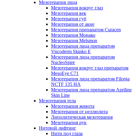
Мезотерапия лица
Мезотерапия вокруг глаз
Мезотерапия век
Мезотерапия губ
Мезотерапия от акне
Мезотерапия препаратом Curacen
Мезотерапия Монако
Мезотерапия Melsmon
Мезотерапия лица препаратом
Viscoderm Skinko E
Мезотерапия лица препаратом
NucleoSpire
Мезотерапия вокруг глаз препаратом
MesoEye С71
Мезотерапия лица препаратом Filorga
NCTF 135 HA
Мезотерапия лица препаратом Apriline
Skin Line
Мезотерапия тела
Мезотерапия живота
Мезотерапия от целлюлита
Липолитическая мезотерапия
Мезотерапия рук
Нитевой лифтинг
Нити под глаза