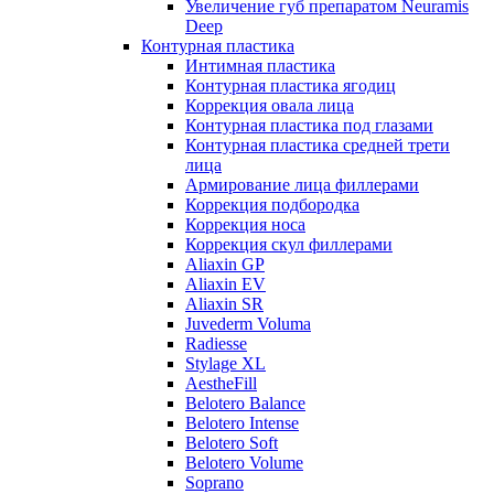
Увеличение губ препаратом Neuramis
Deep
Контурная пластика
Интимная пластика
Контурная пластика ягодиц
Коррекция овала лица
Контурная пластика под глазами
Контурная пластика средней трети
лица
Армирование лица филлерами
Коррекция подбородка
Коррекция носа
Коррекция скул филлерами
Aliaxin GP
Aliaxin EV
Aliaxin SR
Juvederm Voluma
Radiesse
Stylage XL
AestheFill
Belotero Balance
Belotero Intense
Belotero Soft
Belotero Volume
Soprano