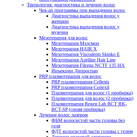
Трихология: диагностика и лечение волос
Чек-ап программы при выпадении волос
Диагностика выпадения волос у
женщин
Диагностика выпадения волос у
мужчин
Мезотерапия для волос
Мезотерапия Мэлсмон
Мезотерапия HAIR X
Мезотерапия Viscoderm Skinko E
Мезотерапия Apriline Hair Line
Мезотерапия Filorga NCTF 135 HA
Инъекции Дипроспан
PRP плазмотерапия для волос
PRP плазмотерапия Cellenis
PRP плазмотерапия Cortexil
Плазмотерапия для волос (1 пробирка)
Плазмотерапия для волос (2 пробирки)
Плазмотерапия Regen Lab BCT RK-
BCT-SP (синяя пробирка)
Лечение волос лазером
ФБМ волосистой части головы без
геля
ФДТ волосистой части головы с гелем
Лечение очаговой алопеции