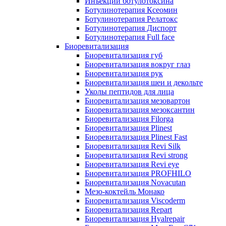
Инъекции ботулотоксина
Ботулинотерапия Ксеомин
Ботулинотерапия Релатокс
Ботулинотерапия Диспорт
Ботулинотерапия Full face
Биоревитализация
Биоревитализация губ
Биоревитализация вокруг глаз
Биоревитализация рук
Биоревитализация шеи и декольте
Уколы пептидов для лица
Биоревитализация мезовартон
Биоревитализация мезоксантин
Биоревитализация Filorga
Биоревитализация Plinest
Биоревитализация Plinest Fast
Биоревитализация Revi Silk
Биоревитализация Revi strong
Биоревитализация Revi eye
Биоревитализация PROFHILO
Биоревитализация Novacutan
Мезо-коктейль Монако
Биоревитализация Viscoderm
Биоревитализация Repart
Биоревитализация Hyalrepair