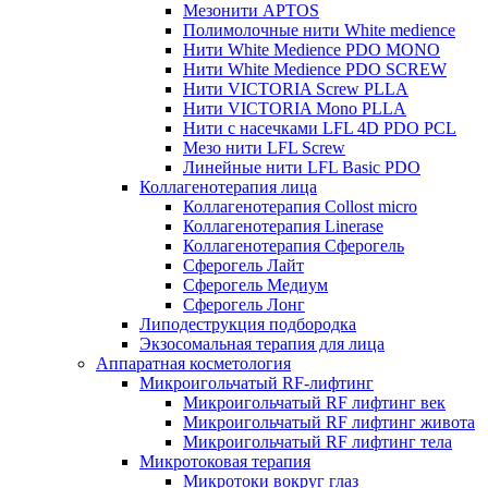
Мезонити APTOS
Полимолочные нити White medience
Нити White Medience PDO MONO
Нити White Medience PDO SCREW
Нити VICTORIA Screw PLLA
Нити VICTORIA Mono PLLA
Нити с насечками LFL 4D PDO PCL
Мезо нити LFL Screw
Линейные нити LFL Basic PDO
Коллагенотерапия лица
Коллагенотерапия Collost micro
Коллагенотерапия Linerase
Коллагенотерапия Сферогель
Сферогель Лайт
Сферогель Медиум
Сферогель Лонг
Липодеструкция подбородка
Экзосомальная терапия для лица
Аппаратная косметология
Микроигольчатый RF-лифтинг
Микроигольчатый RF лифтинг век
Микроигольчатый RF лифтинг живота
Микроигольчатый RF лифтинг тела
Микротоковая терапия
Микротоки вокруг глаз