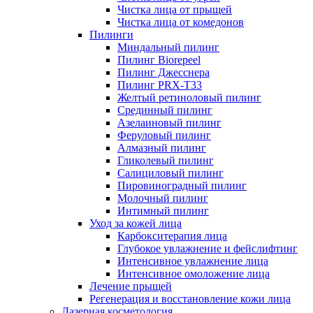
Чистка лица от прыщей
Чистка лица от комедонов
Пилинги
Миндальный пилинг
Пилинг Biorepeel
Пилинг Джесснера
Пилинг PRX-T33
Желтый ретиноловый пилинг
Срединный пилинг
Азелаиновый пилинг
Феруловый пилинг
Алмазный пилинг
Гликолевый пилинг
Салициловый пилинг
Пировиноградный пилинг
Молочный пилинг
Интимный пилинг
Уход за кожей лица
Карбокситерапия лица
Глубокое увлажнение и фейслифтинг
Интенсивное увлажнение лица
Интенсивное омоложение лица
Лечение прыщей
Регенерация и восстановление кожи лица
Лазерная косметология