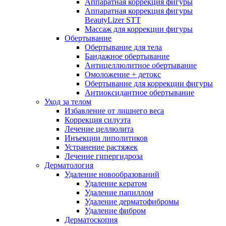
Аппаратная коррекция фигуры
Аппаратная коррекция фигуры
BeautyLizer STT
Массаж для коррекции фигуры
Обертывание
Обертывание для тела
Бандажное обертывание
Антицеллюлитное обертывание
Омоложение + детокс
Обертывание для коррекции фигуры
Антиоксидантное обертывание
Уход за телом
Избавление от лишнего веса
Коррекция силуэта
Лечение целлюлита
Инъекции липолитиков
Устранение растяжек
Лечение гипергидроза
Дерматология
Удаление новообразований
Удаление кератом
Удаление папиллом
Удаление дерматофибромы
Удаление фибром
Дерматоскопия