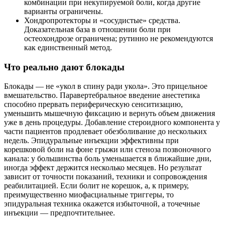
комбинации при некупируемой боли, когда другие
варианты ограничены.
Хондропротекторы и «сосудистые» средства.
Доказательная база в отношении боли при
остеохондрозе ограничена; рутинно не рекомендуются
как единственный метод.
Что реально дают блокады
Блокады — не «укол в спину ради укола». Это прицельное
вмешательство. Паравертебральное введение анестетика
способно прервать периферическую сенситизацию,
уменьшить мышечную фиксацию и вернуть объем движения
уже в день процедуры. Добавление стероидного компонента у
части пациентов продлевает обезболивание до нескольких
недель. Эпидуральные инъекции эффективны при
корешковой боли на фоне грыжи или стеноза позвоночного
канала: у большинства боль уменьшается в ближайшие дни,
иногда эффект держится несколько месяцев. Но результат
зависит от точности показаний, техники и сопровождения
реабилитацией. Если болит не корешок, а, к примеру,
преимущественно миофасциальные триггеры, то
эпидуральная техника окажется избыточной, а точечные
инъекции — предпочтительнее.