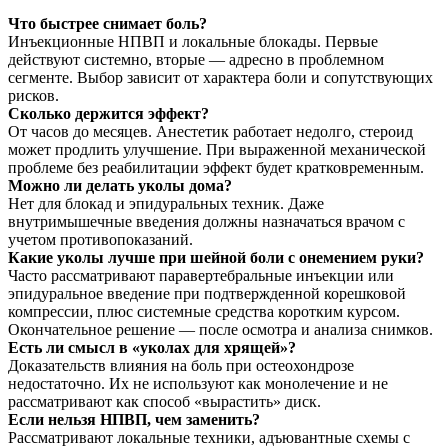
Что быстрее снимает боль?
Инъекционные НПВП и локальные блокады. Первые
действуют системно, вторые — адресно в проблемном
сегменте. Выбор зависит от характера боли и сопутствующих
рисков.
Сколько держится эффект?
От часов до месяцев. Анестетик работает недолго, стероид
может продлить улучшение. При выраженной механической
проблеме без реабилитации эффект будет кратковременным.
Можно ли делать уколы дома?
Нет для блокад и эпидуральных техник. Даже
внутримышечные введения должны назначаться врачом с
учетом противопоказаний.
Какие уколы лучше при шейной боли с онемением руки?
Часто рассматривают паравертебральные инъекции или
эпидуральное введение при подтвержденной корешковой
компрессии, плюс системные средства коротким курсом.
Окончательное решение — после осмотра и анализа снимков.
Есть ли смысл в «уколах для хрящей»?
Доказательств влияния на боль при остеохондрозе
недостаточно. Их не используют как монолечение и не
рассматривают как способ «вырастить» диск.
Если нельзя НПВП, чем заменить?
Рассматривают локальные техники, адъювантные схемы с