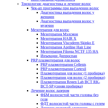
Трихология: диагностика и лечение волос
Чек-ап программы при выпадении волос
Диагностика выпадения волос у
женщин
Диагностика выпадения волос у
мужчин
Мезотерапия для волос
Мезотерапия Мэлсмон
Мезотерапия HAIR X
Мезотерапия Viscoderm Skinko E
Мезотерапия Apriline Hair Line
Мезотерапия Filorga NCTF 135 HA
Инъекции Дипроспан
PRP плазмотерапия для волос
PRP плазмотерапия Cellenis
PRP плазмотерапия Cortexil
Плазмотерапия для волос (1 пробирка)
Плазмотерапия для волос (2 пробирки)
Плазмотерапия Regen Lab BCT RK-
BCT-SP (синяя пробирка)
Лечение волос лазером
ФБМ волосистой части головы без
геля
ФДТ волосистой части головы с гелем
Лечение очаговой алопеции