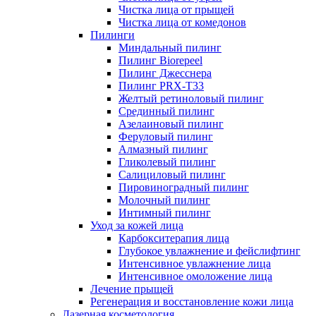
Чистка лица от прыщей
Чистка лица от комедонов
Пилинги
Миндальный пилинг
Пилинг Biorepeel
Пилинг Джесснера
Пилинг PRX-T33
Желтый ретиноловый пилинг
Срединный пилинг
Азелаиновый пилинг
Феруловый пилинг
Алмазный пилинг
Гликолевый пилинг
Салициловый пилинг
Пировиноградный пилинг
Молочный пилинг
Интимный пилинг
Уход за кожей лица
Карбокситерапия лица
Глубокое увлажнение и фейслифтинг
Интенсивное увлажнение лица
Интенсивное омоложение лица
Лечение прыщей
Регенерация и восстановление кожи лица
Лазерная косметология