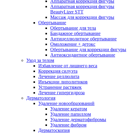
Аппаратная коррекция фигуры
Аппаратная коррекция фигуры
BeautyLizer STT
Массаж для коррекции фигуры
Обертывание
Обертывание для тела
Бандажное обертывание
Антицеллюлитное обертывание
Омоложение + детокс
Обертывание для коррекции фигуры
Антиоксидантное обертывание
Уход за телом
Избавление от лишнего веса
Коррекция силуэта
Лечение целлюлита
Инъекции липолитиков
Устранение растяжек
Лечение гипергидроза
Дерматология
Удаление новообразований
Удаление кератом
Удаление папиллом
Удаление дерматофибромы
Удаление фибром
Дерматоскопия