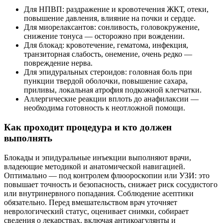
Для НПВП: раздражение и кровотечения ЖКТ, отеки,
повышение давления, влияние на почки и сердце.
Для миорелаксантов: сонливость, головокружение,
снижение тонуса — осторожно при вождении.
Для блокад: кровотечение, гематома, инфекция,
транзиторная слабость, онемение, очень редко —
повреждение нерва.
Для эпидуральных стероидов: головная боль при
пункции твердой оболочки, повышение сахара,
приливы, локальная атрофия подкожной клетчатки.
Аллергические реакции вплоть до анафилаксии —
необходима готовность к неотложной помощи.
Как проходит процедура и кто должен
выполнять
Блокады и эпидуральные инъекции выполняют врачи,
владеющие методикой и анатомической навигацией.
Оптимально — под контролем флюороскопии или УЗИ: это
повышает точность и безопасность, снижает риск сосудистого
или внутринервного попадания. Соблюдение асептики
обязательно. Перед вмешательством врач уточняет
неврологический статус, оценивает снимки, собирает
сведения о лекарствах, включая антикоагулянты и