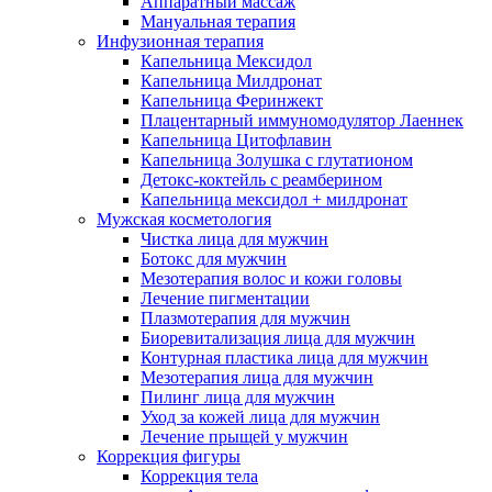
Аппаратный массаж
Мануальная терапия
Инфузионная терапия
Капельница Мексидол
Капельница Милдронат
Капельница Феринжект
Плацентарный иммуномодулятор Лаеннек
Капельница Цитофлавин
Капельница Золушка с глутатионом
Детокс-коктейль с реамберином
Капельница мексидол + милдронат
Мужская косметология
Чистка лица для мужчин
Ботокс для мужчин
Мезотерапия волос и кожи головы
Лечение пигментации
Плазмотерапия для мужчин
Биоревитализация лица для мужчин
Контурная пластика лица для мужчин
Мезотерапия лица для мужчин
Пилинг лица для мужчин
Уход за кожей лица для мужчин
Лечение прыщей у мужчин
Коррекция фигуры
Коррекция тела