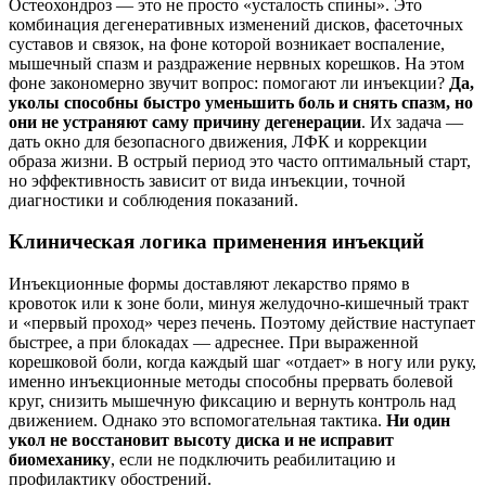
Остеохондроз — это не просто «усталость спины». Это
комбинация дегенеративных изменений дисков, фасеточных
суставов и связок, на фоне которой возникает воспаление,
мышечный спазм и раздражение нервных корешков. На этом
фоне закономерно звучит вопрос: помогают ли инъекции?
Да,
уколы способны быстро уменьшить боль и снять спазм, но
они не устраняют саму причину дегенерации
. Их задача —
дать окно для безопасного движения, ЛФК и коррекции
образа жизни. В острый период это часто оптимальный старт,
но эффективность зависит от вида инъекции, точной
диагностики и соблюдения показаний.
Клиническая логика применения инъекций
Инъекционные формы доставляют лекарство прямо в
кровоток или к зоне боли, минуя желудочно‑кишечный тракт
и «первый проход» через печень. Поэтому действие наступает
быстрее, а при блокадах — адреснее. При выраженной
корешковой боли, когда каждый шаг «отдает» в ногу или руку,
именно инъекционные методы способны прервать болевой
круг, снизить мышечную фиксацию и вернуть контроль над
движением. Однако это вспомогательная тактика.
Ни один
укол не восстановит высоту диска и не исправит
биомеханику
, если не подключить реабилитацию и
профилактику обострений.