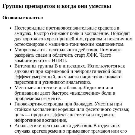
Группы препаратов и когда они уместны
Основные классы:
Нестероидные противовоспалительные средства в
ампулах. Быстро снижают боль и воспаление. Подходят
для короткого курса при шейном, грудном и поясничном
остеохондрозе с мышечно‑тоническим компонентом.
Миорелаксанты центрального действия. Помогают
разорвать спазм и облегчить старт ЛФК. Часто
комбинируются с НПВП.
Витамины группы B в инъекциях. Используются как
адъювант при корешковой и нейропатической боли.
Эффект умеренный, но у части пациентов снижают
парестезии и усиливают анальгезию.
Местные анестетики для блокад. Лидокаин или
бупивакаин дают быстрое «выключение» боли в
проблемном сегменте.
Глюкокортикостероиды при блокадах. Уместны при
стойком воспалении корешка или фасеточного сустава;
цель — продлить эффект анестетика и подавить
нейрогенное воспаление.
Анальгетики центрального действия. В отдельных
случаях кратковременно применяют трамадол или его