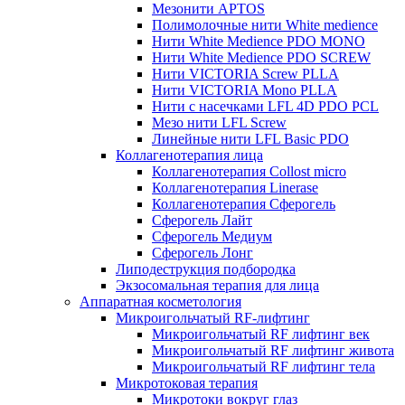
Мезонити APTOS
Полимолочные нити White medience
Нити White Medience PDO MONO
Нити White Medience PDO SCREW
Нити VICTORIA Screw PLLA
Нити VICTORIA Mono PLLA
Нити с насечками LFL 4D PDO PCL
Мезо нити LFL Screw
Линейные нити LFL Basic PDO
Коллагенотерапия лица
Коллагенотерапия Collost micro
Коллагенотерапия Linerase
Коллагенотерапия Сферогель
Сферогель Лайт
Сферогель Медиум
Сферогель Лонг
Липодеструкция подбородка
Экзосомальная терапия для лица
Аппаратная косметология
Микроигольчатый RF-лифтинг
Микроигольчатый RF лифтинг век
Микроигольчатый RF лифтинг живота
Микроигольчатый RF лифтинг тела
Микротоковая терапия
Микротоки вокруг глаз