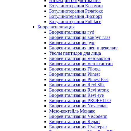
Инъекции ботулотоксина
Ботулинотерапия Ксеомин
Ботулинотерапия Релатокс
Ботулинотерапия Диспорт
Ботулинотерапия Full face
Биоревитализация
Биоревитализация губ
Биоревитализация вокруг глаз
Биоревитализация рук
Биоревитализация шеи и декольте
Уколы пептидов для лица
Биоревитализация мезовартон
Биоревитализация мезоксантин
Биоревитализация Filorga
Биоревитализация Plinest
Биоревитализация Plinest Fast
Биоревитализация Revi Silk
Биоревитализация Revi strong
Биоревитализация Revi eye
Биоревитализация PROFHILO
Биоревитализация Novacutan
Мезо-коктейль Монако
Биоревитализация Viscoderm
Биоревитализация Repart
Биоревитализация Hyalrepair