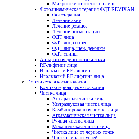
Микротоки от отеков на лице
Фотодинамическая терапия ФДТ REVIXAN
Фототерапия
Лечение акне
Лечение розацеа
Лечение пигментации
ФДТ лица
ФДТ лица и шеи
ФДТ лица, шеи, декольте
ФДТ спины
Аппаратная диагностика кожи
RF-лифтинг лица
Игольчатый RF лифтинг
Игольчатый RF лифтинг лица
Эстетическая косметология
Компьютерная дерматоскопия
Чистка лица
Аппаратная чистка лица
Ультразвуковая чистка лица
Комбинированная чистка лица
Атравматическая чистка лица
Ручная чистка лица
Механическая чистка лица
Чистка лица от черных точек
Чистка лица от угрей