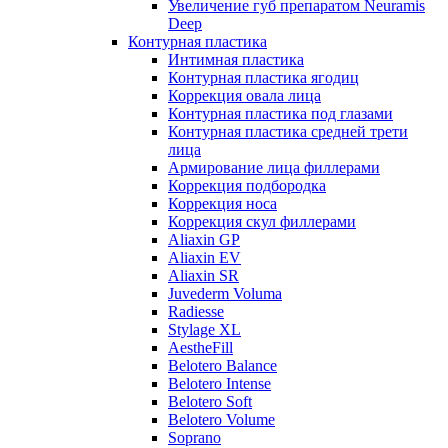
Увеличение губ препаратом Neuramis
Deep
Контурная пластика
Интимная пластика
Контурная пластика ягодиц
Коррекция овала лица
Контурная пластика под глазами
Контурная пластика средней трети
лица
Армирование лица филлерами
Коррекция подбородка
Коррекция носа
Коррекция скул филлерами
Aliaxin GP
Aliaxin EV
Aliaxin SR
Juvederm Voluma
Radiesse
Stylage XL
AestheFill
Belotero Balance
Belotero Intense
Belotero Soft
Belotero Volume
Soprano