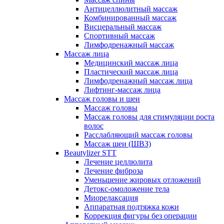
Антицеллюлитный массаж
Комбинированный массаж
Висцеральный массаж
Спортивный массаж
Лимфодренажный массаж
Массаж лица
Медицинский массаж лица
Пластический массаж лица
Лимфодренажный массаж лица
Лифтинг-массаж лица
Массаж головы и шеи
Массаж головы
Массаж головы для стимуляции роста
волос
Расслабляющий массаж головы
Массаж шеи (ШВЗ)
Beautylizer STT
Лечение целлюлита
Лечение фиброза
Уменьшение жировых отложений
Детокс-омоложение тела
Миорелаксация
Аппаратная подтяжка кожи
Коррекция фигуры без операции