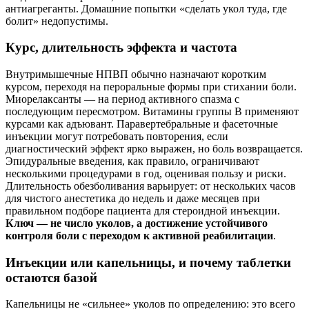
антиагреганты. Домашние попытки «сделать укол туда, где
болит» недопустимы.
Курс, длительность эффекта и частота
Внутримышечные НПВП обычно назначают коротким
курсом, переходя на пероральные формы при стихании боли.
Миорелаксанты — на период активного спазма с
последующим пересмотром. Витамины группы B применяют
курсами как адъювант. Паравертебральные и фасеточные
инъекции могут потребовать повторения, если
диагностический эффект ярко выражен, но боль возвращается.
Эпидуральные введения, как правило, ограничивают
несколькими процедурами в год, оценивая пользу и риски.
Длительность обезболивания варьирует: от нескольких часов
для чистого анестетика до недель и даже месяцев при
правильном подборе пациента для стероидной инъекции.
Ключ — не число уколов, а достижение устойчивого
контроля боли с переходом к активной реабилитации
.
Инъекции или капельницы, и почему таблетки
остаются базой
Капельницы не «сильнее» уколов по определению: это всего