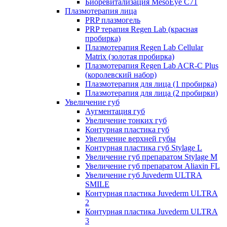
Биоревитализация MesoEye C71
Плазмотерапия лица
PRP плазмогель
PRP терапия Regen Lab (красная
пробирка)
Плазмотерапия Regen Lab Cellular
Matrix (золотая пробирка)
Плазмотерапия Regen Lab ACR-C Plus
(королевский набор)
Плазмотерапия для лица (1 пробирка)
Плазмотерапия для лица (2 пробирки)
Увеличение губ
Аугментация губ
Увеличение тонких губ
Контурная пластика губ
Увеличение верхней губы
Контурная пластика губ Stylage L
Увеличение губ препаратом Stylage M
Увеличение губ препаратом Aliaxin FL
Увеличение губ Juvederm ULTRA
SMILE
Контурная пластика Juvederm ULTRA
2
Контурная пластика Juvederm ULTRA
3