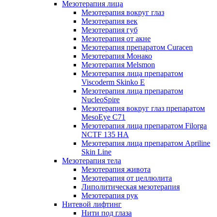
Мезотерапия лица
Мезотерапия вокруг глаз
Мезотерапия век
Мезотерапия губ
Мезотерапия от акне
Мезотерапия препаратом Curacen
Мезотерапия Монако
Мезотерапия Melsmon
Мезотерапия лица препаратом
Viscoderm Skinko E
Мезотерапия лица препаратом
NucleoSpire
Мезотерапия вокруг глаз препаратом
MesoEye С71
Мезотерапия лица препаратом Filorga
NCTF 135 HA
Мезотерапия лица препаратом Apriline
Skin Line
Мезотерапия тела
Мезотерапия живота
Мезотерапия от целлюлита
Липолитическая мезотерапия
Мезотерапия рук
Нитевой лифтинг
Нити под глаза